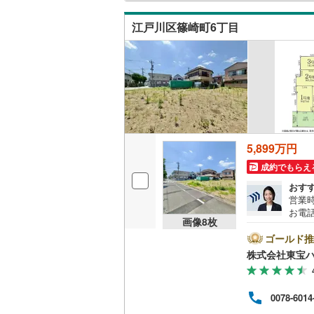
問い
都営新宿
江戸川区篠崎町6丁目
横浜市営
(
150
)
私鉄・その他
わたらせ
宇都宮ラ
鹿島臨海
5,899万円
小湊鐵道
(
成約でもらえ
おす
上毛電気
営業時
お電話
流鉄流山
画像
8
枚
B▽
て暮ら
ゴールド推
京成本線
(
舗】当
株式会社東宝
産 
京成金町
をする
ンして
北総鉄道
0078-6014
内・
付け