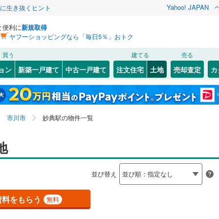
Yahoo! JAPAN
クに生き抜くヒント
と便利に
新規取得
ヤフーショッピングなら「毎日5％」おトク
検索条件を保存しました
買う
建てる
売る
803
)
常磐線
(
418
)
建ち方、日当たり
ョン
新築一戸建て
中古一戸建て
注文住宅
土地
売却査定
カ
この検索条件の新着物件通知は、
マイページ
から設定できます。
4
)
高崎線
(
592
)
以上
（
12
）
角地
（
1
）
岩手
宮城
秋田
山形
)
両毛線
(
262
)
2
)
(
11
)
(
7
)
(
1
)
(
2
)
(
0
)
(
2
)
4
）
整形地
（
4
）
関東、妙典駅、価格未定を含む、建築条件付き土地を含
神奈川
埼玉
千葉
茨城
3
)
烏山線
(
91
)
市川市
妙典駅の物件一覧
む
契約、入居関連など
ライン（宇都宮～逗子）
湘南新宿ライン（前橋～小田原）
長野
富山
石川
福井
地
)
(
7
)
(
48
)
(
20
)
(
8
)
(
16
)
(
21
)
(
1,181
)
（
0
）
第一種低層住居専用地域
（
0
）
1
)
内房線
(
497
)
閉じる
閉じる
お気に入りリストを見る
お気に入りリストを見る
閉じる
閉じる
岐阜
静岡
三重
検索条件を保存する
並び替え
4
)
鹿島線
(
4
)
マイページ
駅が始発駅
（
2
）
海まで2km以内
（
0
）
兵庫
京都
滋賀
奈良
資料をもらう
無料
7
)
東海道本線
(
600
)
応
2
)
鶴見線
(
51
)