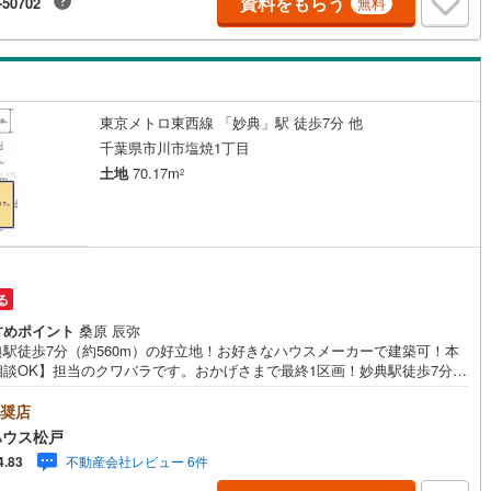
資料をもらう
-50702
無料
されるまで、お付き合いをさせていただきます。私たちが携わる不動産ビ
スでは安全で安心な取引を実現することはプロとしての使命です。営業ス
フを管理職が常にサポートする体制で、ダブルチェックはもちろん何度も
と確認を繰り返し、取引の安全性を追求しています。ご覧いただきありが
ございます！
東京メトロ東西線 「妙典」駅 徒歩7分 他
千葉県市川市塩焼1丁目
土地
70.17m
2
る
すめポイント
桑原 辰弥
典駅徒歩7分（約560m）の好立地！お好きなハウスメーカーで建築可！本
相談OK】担当のクワバラです。おかげさまで最終1区画！妙典駅徒歩7分
560m）の好立地！お好きなハウスメーカーで建築可！本日ご相談できま
ご予約いただくとご見学がスムーズです！【営業時間9:00～21:00】ご見
奨店
望のお客様:右上の「室内・現地を見学する」をクリックして下さい。資料
ハウス松戸
希望のお客様:右上の「資料をもらう」をクリックして下さい。【東宝ハウ
不動産会社レビュー 6件
4.83
戸のポイント】（1）不動産のご提案から資金計画・ライフシミュレーショ
ご相談・無理のないライフプラン、提携による低金利住宅ローンのご提