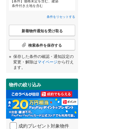
条件
価格未定を含む、建築
条件付き土地を含む
横須賀線
(
332
)
条件をリセットする
青梅線
(
326
)
詳しく見る
こ
新着物件通知を受け取る
小海線
(
15
)
宮崎
鹿児島
沖縄
の
検
埼京線
(
496
)
索
検索条件を保存する
条
身延線
(
146
)
件
保存した条件の確認・通知設定の
で
する
る
変更・解除は
マイページ
から行え
条件をリセットする
条件をリセットする
条件をリセットする
条件をリセットする
条件をリセットする
条件をリセットする
山形新幹線
(
243
)
通
ます。
知
東海道新幹線
(
25
)
を
受
物件の絞り込み
け
東京メトロ丸ノ内方南支線
(
52
)
取
る
東京メトロ千代田線
(
113
)
・
条
東京メトロ南北線
(
155
)
件
を
都営三田線
(
159
)
成約プレゼント対象物件
マ