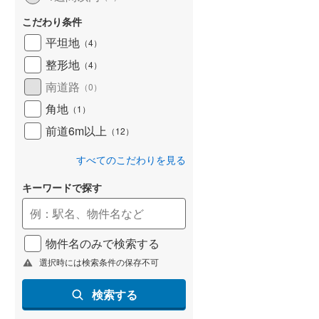
京急本線
(
230
)
こだわり条件
京急逗子線
(
42
)
平坦地
（
4
）
東京モノレール
(
16
)
整形地
（
4
）
相模鉄道本線
(
552
)
南道路
（
0
）
角地
横浜シーサイドライン
(
17
)
（
1
）
前道6m以上
（
12
）
湘南モノレール江の島線
(
95
)
すべてのこだわりを見る
富士急行線
(
30
)
キーワードで探す
東葉高速鉄道
(
120
)
ディズニーリゾートライン
(
13
)
物件名のみで検索する
選択時には検索条件の保存不可
検索する