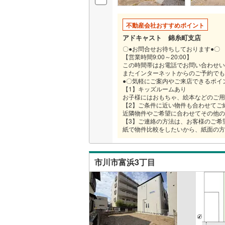
不動産会社おすすめポイント
アドキャスト 錦糸町支店
〇●お問合せお待ちしております●〇
【営業時間9:00～20:00】
この時間帯はお電話でお問い合わせい
またインターネットからのご予約でも
●〇気軽にご案内やご来店できるポイ
【1】キッズルームあり
お子様にはおもちゃ、絵本などのご用
【2】ご条件に近い物件も合わせてご
近隣物件やご希望に合わせてその他の
【3】ご連絡の方法は、お客様のご希
紙で物件比較をしたいから、紙面の方
市川市富浜3丁目