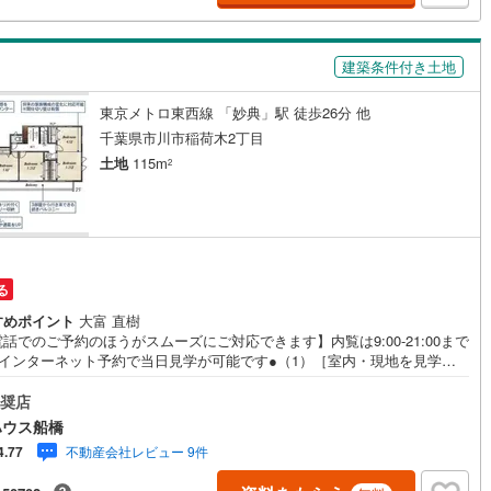
国線
(
64
)
東急新横浜線
(
71
)
ております！■頭金0円からのご購入可能です■（諸費用もOK）お気軽にお
合わせください。
線
(
9
)
京急大師線
(
20
)
建築条件付き土地
浜線
(
22
)
都電荒川線
(
72
)
東京メトロ東西線 「妙典」駅 徒歩26分 他
め
(
0
)
都営日暮里・舎人ライナー
(
121
)
千葉県市川市稲荷木2丁目
土地
115m
2
いずみ野線
(
211
)
相模鉄道新横浜線
(
46
)
鉄道みなとみらい線
(
20
)
江ノ島電鉄
(
149
)
鉄道
(
4
)
箱根登山ケーブルカー
(
0
)
鉄道大雄山線
(
7
)
東京臨海高速鉄道りんかい線
(
27
)
る
すめポイント
大富 直樹
レール
(
223
)
埼玉高速鉄道
(
306
)
話でのご予約のほうがスムーズにご対応できます】内覧は9:00-21:00まで
●インターネット予約で当日見学が可能です●（1）［室内・現地を見学す
をクリック（2）本日～4日以内をご希望の方は「ご要望・ご質問欄」に希
時をご記入ください！《物件の特徴》【共働き夫婦に贈る家】パントリー
奨店
車2台可、注文仕様で建てる限定1区画♪《東宝ハウス船橋のこだわり》ス
ハウス船橋
フ一同、すべてのお客様に対して、自分の家族や仲の良い友人に対すると
不動産会社レビュー 9件
4.77
同じ気持ちで接客させていただいています。お客様ひとりひとりが理想の
と出会い、住宅ローンやその他のサービスの内容にもご満足いただき、ご