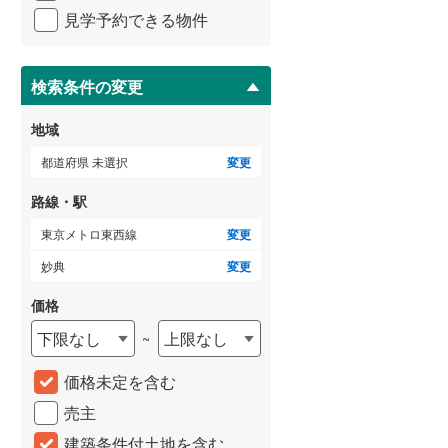
イ
横浜市営地下鉄ブルーライン
(
385
)
見学予約できる物件
ペ
ー
ジ
に
検索条件の変更
保
存
いすみ鉄道
(
11
)
地域
す
る
関東鉄道常総線
(
32
)
都道府県 未選択
変更
銚子電気鉄道
(
2
)
路線・駅
上信電鉄上信線
(
17
)
東京メトロ東西線
変更
妙典
変更
埼玉新都市交通伊奈線
(
261
)
価格
京成成田高速鉄道アクセス線
(
3
)
下限なし
上限なし
~
京成千葉線
(
107
)
価格未定を含む
京成松戸線
(
237
)
売主
芝山鉄道
(
12
)
建築条件付土地を含む