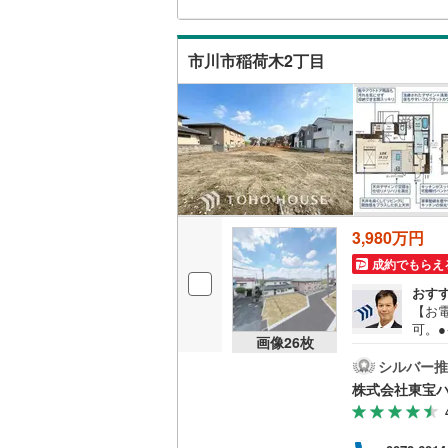
こどもの
付け
問い
京急空港
市川市稲荷木2丁目
京急久里
ゆりかも
相模鉄道
横浜高速
箱根登山
3,980万円
伊豆箱根
成約でもらえ
おす
多摩モノ
【お電
可。
画像
26
枚
る］
望日
シルバー推
＆駐
株式会社東宝
タッ
きと
住宅