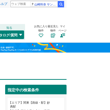
ヘルプ
山崎怜奈 サンジャポ
検索
お気に入り
最近見た
マイ
知る
物件
物件
ページ
水郡線
(
102
)
タログ/質問
上越線
(
47
)
南道路
（
0
）
福島
水戸線
(
49
)
(
0
)
(
0
)
(
4
)
古家あり
（
8
）
栃木
群馬
山梨
信越本線
(
16
)
総武本線
(
846
)
(
3
)
(
14
)
京葉線
(
106
)
指定中の検索条件
久留里線
(
178
)
小学校まで1km以内
（
8
）
和歌山
山手線
(
216
)
エリア
関東【路線・駅】妙
典駅
武蔵野線
(
891
)