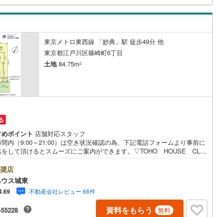
崎線
(
1,074
)
東武亀戸線
(
46
)
合わせください。
線
(
34
)
東武佐野線
(
42
)
川線
(
7
)
東武宇都宮線
(
104
)
東京メトロ東西線 「妙典」駅 徒歩49分 他
東京都江戸川区篠崎町6丁目
線
(
691
)
東武越生線
(
67
)
土地
84.75m
2
線
(
962
)
西武秩父線
(
143
)
線
(
835
)
西武国分寺線
(
186
)
川線
(
87
)
西武拝島線
(
368
)
る
線
(
34
)
京王線
(
607
)
すめポイント
店舗対応スタッフ
間内（9:00～21:00）は空き状況確認の為、下記電話フォームより事前に
原線
(
375
)
京王井の頭線
(
247
)
をして頂けるとスムーズにご案内ができます。▽TOHO HOUSE CLU
現時点の未来カレンダーの作成▽ご購入後もお客様の人生のパートナーとし
ノ島線
(
421
)
小田急多摩線
(
136
)
しの「安心」を守り続けます。【Yahoo！ 不動産キャンペーン対象店
奨店
店で物件を成約するとPayPayボーナスライトがもらえる「Yahoo！ 不動
ハウス城東
川線
(
31
)
東急大井町線
(
181
)
物件ご成約キャンペーン」の対象になります。「資料をもらう」「見学予約
不動産会社レビュー 66件
4.69
」ボタンからお問い合わせください。※必ずYahoo！ JAPAN IDでログイ
線
(
110
)
東急世田谷線
(
82
)
ください。※PayPayボーナスライトは出金と譲渡はできません。ご案
資料をもらう
-55228
無料
詳細な資料のご請求はお気軽にどうぞ♪お電話でのお問い合わせも常時受け