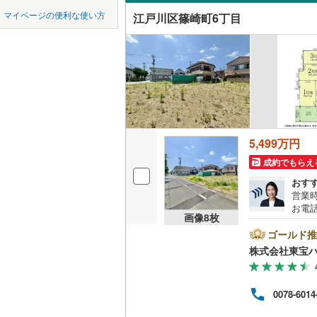
中国
鳥取
マイページの便利な使い方
江戸川区篠崎町6丁目
オンライ
横浜線
(
95
四国
徳島
相模線
(
75
オンライ
五日市線
(
九州・沖縄
福岡
京浜東北
総武線
(
77
5,499万円
0
0
0
0
0
0
該当物件
該当物件
該当物件
該当物件
該当物件
該当物件
件
件
件
件
件
件
東北新幹
成約でもらえ
おす
秋田新幹
営業時
お電話
画像
8
枚
地下鉄
東京メト
B▽
て暮ら
ゴールド推
舗】当
東京メト
株式会社東宝
産 
をする
東京メト
ンして
0078-6014
内・
東京メト
付け