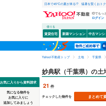
日本で45℃の夏が来る!? 猛暑を賢くおト
IDでもっ
ログイン
借りる
北海道
JR
北海道
東北本線
(
こだわり条件
配置、向き、
賃貸住宅
新築マンション
中古マンシ
川越線
(
32
前道6m
東北
青森
吾妻線
(
31
(
35
)
(
13
)
(
1
平坦地
（
関東
東京
日光線
(
12
Yahoo!不動産トップ
土地
千葉県
販売、価格、
湘南新宿
信越・北陸
新潟
妙典駅（千葉県）の土
(
5
)
(
6
)
(
3
(
1,056
)
更地渡し
外房線
(
77
東海
愛知
お気に入りから資料請求
立地
21
件
成田線
(
14
気になる物件を
最寄りの
近畿
大阪
まとめて
チェックした物件を
東金線
(
27
お気に入りに
追加してみましょう
オンライン対
南武線
(
30