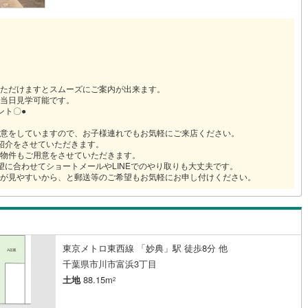
ただけますとスムーズにご案内が出来ます。
当日見学可能です。
ント〇●
意をしていますので、お子様連れでもお気軽にご来店ください。
紹介をさせていただきます。
物件もご用意をさせていただきます。
望に合わせてショートメールやLINEでのやり取りも大丈夫です。
が見やすいから、と郵送等のご希望もお気軽にお申し付けください。
東京メトロ東西線 「妙典」駅 徒歩8分 他
千葉県市川市富浜3丁目
土地
88.15m
2