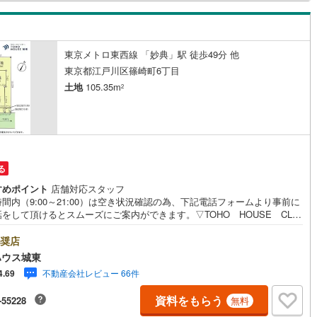
合わせください。
線
(
242
)
都営大江戸線
(
235
)
地下鉄グリーンライン
東京メトロ東西線 「妙典」駅 徒歩49分 他
東京都江戸川区篠崎町6丁目
土地
105.35m
渓谷鐵道
(
17
)
真岡鐵道
(
10
)
2
イトレール
(
100
)
関東鉄道竜ケ崎線
(
8
)
鉄道大洗鹿島線
(
130
)
ひたちなか海浜鉄道湊線
(
9
)
66
)
千葉都市モノレール
(
143
)
る
すめポイント
店舗対応スタッフ
鉄道上毛線
(
85
)
秩父鉄道
(
60
)
間内（9:00～21:00）は空き状況確認の為、下記電話フォームより事前に
をして頂けるとスムーズにご案内ができます。▽TOHO HOUSE CLU
線
(
50
)
つくばエクスプレス
(
235
)
現時点の未来カレンダーの作成▽ご購入後もお客様の人生のパートナーとし
しの「安心」を守り続けます。【Yahoo！ 不動産キャンペーン対象店
奨店
447
)
京成押上線
(
50
)
店で物件を成約するとPayPayボーナスライトがもらえる「Yahoo！ 不動
ハウス城東
物件ご成約キャンペーン」の対象になります。「資料をもらう」「見学予約
線
(
46
)
京成千原線
(
98
)
不動産会社レビュー 66件
4.69
」ボタンからお問い合わせください。※必ずYahoo！ JAPAN IDでログイ
ください。※PayPayボーナスライトは出金と譲渡はできません。ご案
北総線
(
117
)
山万ユーカリが丘線
(
35
)
資料をもらう
-55228
無料
詳細な資料のご請求はお気軽にどうぞ♪お電話でのお問い合わせも常時受け
ております！■頭金0円からのご購入可能です■（諸費用もOK）お気軽にお