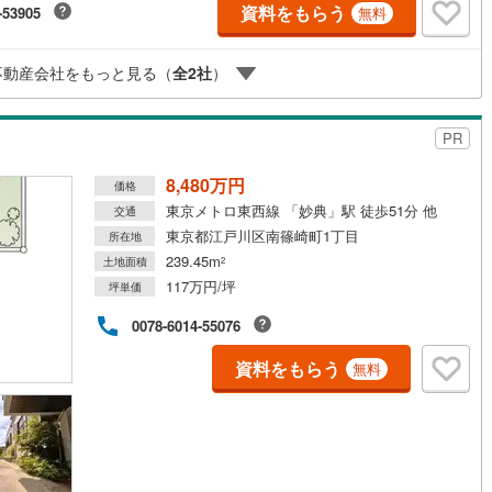
資料をもらう
-53905
無料
購入前に知る「購入後の家族の生活」を「未来カレンダー」で見える化し
。（2）ご購入後から始まる「専属FPによるファイナンシャルライフサポ
」・漠然としたキャッシュフローのグラフ化、効果的な生命保険の見直
不動産会社をもっと見る（
全
2
社
）
繰り上げ返済の効果的なタイミングなどご提案させて頂きます。
PR
8,480万円
価格
東京メトロ東西線 「妙典」駅 徒歩51分 他
交通
東京都江戸川区南篠崎町1丁目
所在地
239.45m
土地面積
2
117万円/坪
坪単価
0078-6014-55076
資料をもらう
無料