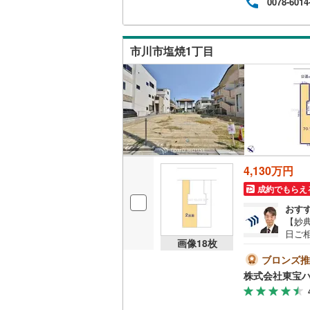
0078-6014
納得
ジネ
タッ
報告
市川市塩焼1丁目
とう
4,130万円
成約でもらえ
おす
【妙
日ご
画像
18
枚
（約
す！■
ブロンズ推
学希
株式会社東宝
請求
ス松
ンの