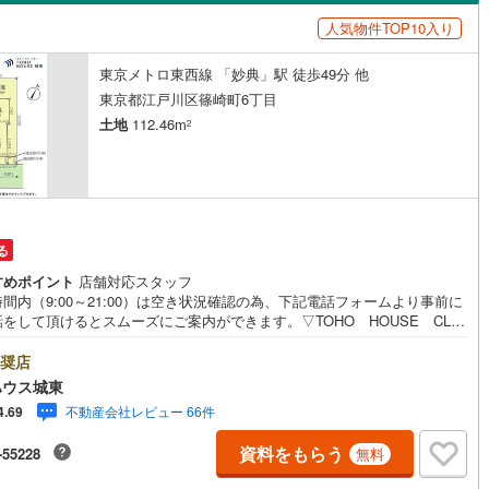
島根
岡山
広島
山口
人気物件TOP10入り
ン内見(相談)可
（
6
）
IT重説可
（
1
）
3
)
根岸線
(
124
)
香川
愛媛
高知
東京メトロ東西線 「妙典」駅 徒歩49分 他
4
)
中央本線（JR東日本）
(
1,179
)
保存した条件を見る
ン対応とは？
東京都江戸川区篠崎町6丁目
170
)
八高線
(
703
)
佐賀
長崎
熊本
大分
土地
112.46m
2
線
(
948
)
常磐線（各駅停車）
(
257
)
3
)
御殿場線
(
12
)
この条件で検索する
この条件で検索する
この条件で検索する
この条件で検索する
この条件で検索する
この条件で検索する
市区町村以下を選択
市区町村を選択す
駅を選択する
線
(
305
)
上越新幹線
(
193
)
る
すめポイント
店舗対応スタッフ
線
(
166
)
北陸新幹線
(
197
)
間内（9:00～21:00）は空き状況確認の為、下記電話フォームより事前に
をして頂けるとスムーズにご案内ができます。▽TOHO HOUSE CLU
ロ銀座線
(
59
)
東京メトロ丸ノ内線
(
207
)
現時点の未来カレンダーの作成▽ご購入後もお客様の人生のパートナーとし
しの「安心」を守り続けます。【Yahoo！ 不動産キャンペーン対象店
奨店
店で物件を成約するとPayPayボーナスライトがもらえる「Yahoo！ 不動
ロ日比谷線
(
100
)
東京メトロ東西線
(
204
)
ハウス城東
物件ご成約キャンペーン」の対象になります。「資料をもらう」「見学予約
不動産会社レビュー 66件
4.69
」ボタンからお問い合わせください。※必ずYahoo！ JAPAN IDでログイ
ロ有楽町線
(
142
)
東京メトロ半蔵門線
(
65
)
ください。※PayPayボーナスライトは出金と譲渡はできません。ご案
資料をもらう
-55228
無料
詳細な資料のご請求はお気軽にどうぞ♪お電話でのお問い合わせも常時受け
ロ副都心線
(
161
)
都営浅草線
(
141
)
ております！■頭金0円からのご購入可能です■（諸費用もOK）お気軽にお