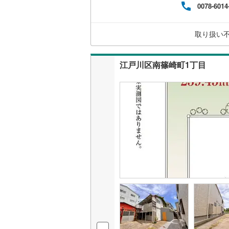
0078-6014
案、
ます
ート
取り扱い
し、
江戸川区南篠崎町1丁目