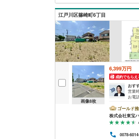
東武伊勢
問い
東武小泉
江戸川区篠崎町6丁目
東武鬼怒
東武東上
西武池袋
西武新宿
6,399万円
西武多摩
成約でもらえ
西武山口
おす
営業時
京王相模
お電話
画像
8
枚
B▽
小田急江
て暮ら
ゴールド推
舗】当
株式会社東宝
東急多摩
産 
をする
東急池上
ンして
0078-6014
内・