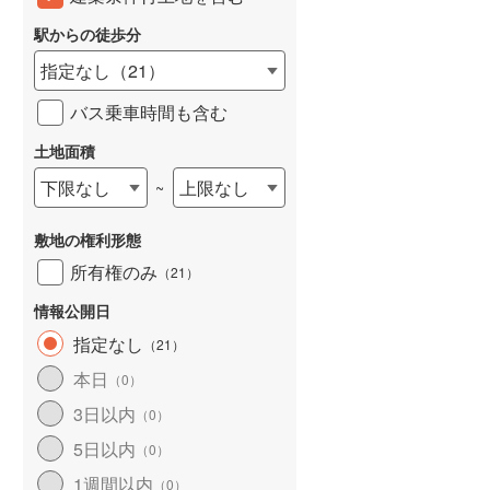
東武桐生線
(
21
)
駅からの徒歩分
東武日光線
(
135
)
指定なし
（
21
）
東武野田線
(
695
)
バス乗車時間も含む
野岩鉄道会津鬼怒川線
(
2
)
土地面積
西武有楽町線
(
36
)
下限なし
上限なし
~
西武多摩湖線
(
198
)
敷地の権利形態
西武狭山線
(
51
)
所有権のみ
（
21
）
京王高尾線
(
309
)
情報公開日
小田急小田原線
(
989
)
指定なし
（
21
）
東急東横線
(
271
)
本日
（
0
）
3日以内
東急田園都市線
(
319
)
（
0
）
5日以内
（
0
）
東急目黒線
(
157
)
1週間以内
（
0
）