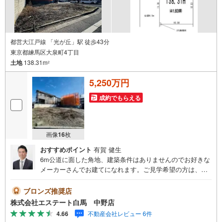
都営大江戸線 「光が丘」駅 徒歩43分
東京都練馬区大泉町4丁目
土地
138.31m
2
5,250万円
成約でもらえる
画像
16
枚
おすすめポイント
有賀 健生
6m公道に面した角地、建築条件はありませんのでお好きな
メーカーさんでお建てになれます。ご見学希望の方は、右
の「室内・現地を見学する（白いボタン）」からエントリ
ーしてください。＜エステート白馬が選ばれる4つのポイン
ブロンズ推奨店
ト＞1.提携FPへの無料個別相談サービス社外の中立的なフ
株式会社エステート白馬 中野店
ァイナンシャルプランナーと無料相談できます。ローン返
4.66
不動産会社レビュー 6件
済計画以外にも保険や教育資金、老後資金など、ライフプ