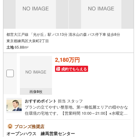
都営大江戸線 「光が丘」駅 バス13分 清水山の森 バス停下車 徒歩8分
東京都練馬区大泉町2丁目
土地
65.88m
2
2,180万円
成約でもらえる
画像
9
枚
おすすめポイント
担当 スタッフ
プランの立てやすい整形地。第一種低層エリアの穏やかな
住環境の宅地です。【営業時間 10:00～21:00】※水曜定休
上記時間はお電話が繋がりやすくなっております。ぜひお
気軽にご連絡ください！現地を見学される場合は「室内・
ブロンズ推奨店
現地を見学する（無料）」ボタンよりご希望の日時をご記
オープンハウス 練馬営業センター