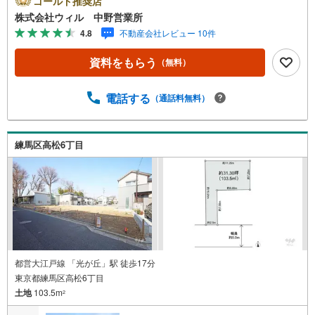
ゴールド推奨店
い！◆住環境に配慮された第一種低層住居専用地域の閑静
株式会社ウィル 中野営業所
な住宅街！◆敷地を有効的に使え、住宅の設計プランが立
4.8
不動産会社レビュー 10件
てやすい整形地！◆「北原小学校」まで徒歩約7分、お子様
も無理なく通学できます◆「オーケー土支田店」まで徒歩
資料をもらう
（無料）
約7分！日々のお買い物に便利！◆ちょっとしたお買い物
に！「ファミリーマート高松六丁目店」まで徒歩約2分！
【営業時間 10:00～19:00】上記時間はお電話が繋がりやす
電話する
（通話料無料）
くなっております。ぜひお気軽にご連絡下さい！現地を見
学される場合は「室内・現地を見学する（無料）」ボタン
よりご希望の日時をご記入いただけますとスムーズにご案
練馬区高松6丁目
内が可能です。【ウィル不動産販売はここが強み】（1）住
宅ローンに精通したローン専門部署があります！（2）施工
実績多数のリフォーム部門も社内にあります！（3）定休日
なし！
都営大江戸線 「光が丘」駅 徒歩17分
東京都練馬区高松6丁目
土地
103.5m
2