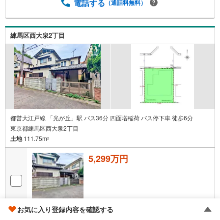
電話する
（通話料無料）
練馬区西大泉2丁目
都営大江戸線 「光が丘」駅 バス36分 四面塔稲荷 バス停下車 徒歩6分
東京都練馬区西大泉2丁目
土地
111.75m
2
5,299万円
お気に入り登録内容を確認する
画像
24
枚