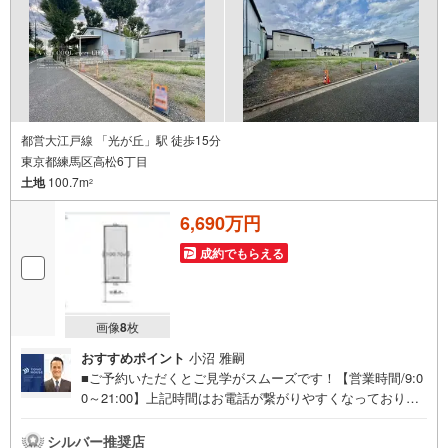
え・最寄駅等でお待ち合わせ、弊社へのご来社など、ご相
談くださいませ。■お車の無料提携駐車場がございます。
都営大江戸線 「光が丘」駅 徒歩15分
東京都練馬区高松6丁目
土地
100.7m
2
6,690万円
成約でもらえる
画像
8
枚
おすすめポイント
小沼 雅嗣
■ご予約いただくとご見学がスムーズです！【営業時間/9:0
0～21:00】上記時間はお電話が繋がりやすくなっておりま
す。人気物件には特に問い合わせが集中するため、お早め
にお電話ください！下記のお申込み方法も可能です！ご見
シルバー推奨店