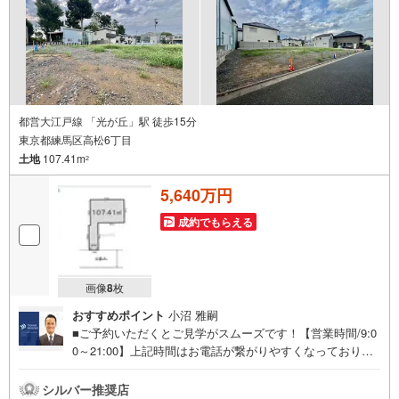
都営大江戸線 「光が丘」駅 徒歩15分
東京都練馬区高松6丁目
土地
107.41m
2
5,640万円
成約でもらえる
画像
8
枚
おすすめポイント
小沼 雅嗣
■ご予約いただくとご見学がスムーズです！【営業時間/9:0
0～21:00】上記時間はお電話が繋がりやすくなっておりま
す。人気物件には特に問い合わせが集中するため、お早め
にお電話ください！下記のお申込み方法も可能です！ご見
シルバー推奨店