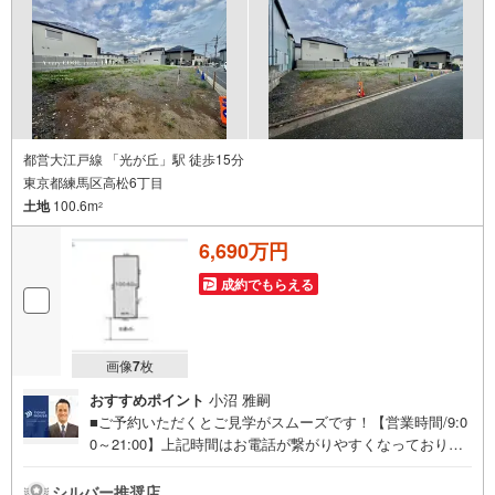
え・最寄駅等でお待ち合わせ、弊社へのご来社など、ご相
談くださいませ。■お車の無料提携駐車場がございます。
都営大江戸線 「光が丘」駅 徒歩15分
東京都練馬区高松6丁目
土地
100.6m
2
6,690万円
成約でもらえる
画像
7
枚
おすすめポイント
小沼 雅嗣
■ご予約いただくとご見学がスムーズです！【営業時間/9:0
0～21:00】上記時間はお電話が繋がりやすくなっておりま
す。人気物件には特に問い合わせが集中するため、お早め
にお電話ください！下記のお申込み方法も可能です！ご見
シルバー推奨店