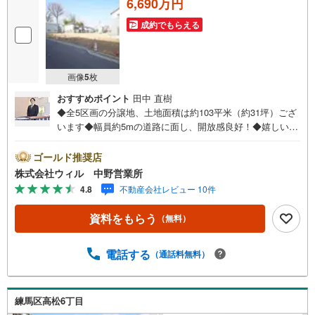
6,690万円
成約でもらえる
画像
5
枚
おすすめポイント
田中 直樹
◆全5区画の分譲地、土地面積は約103平米（約31坪）ござ
います◆幅員約5mの道路に面し、開放感良好！◆嬉しい南
側が道路に面した立地です！◆建築条件無しの土地で、ご
家族のライフスタイルにあったお住まいをご建築くださ
ゴールド推奨店
い！◆住環境に配慮された第一種低層住居専用地域の閑静
株式会社ウィル 中野営業所
な住宅街！◆敷地を有効的に使え、住宅の設計プランが立
4.8
不動産会社レビュー 10件
てやすい整形地！◆「北原小学校」まで徒歩約7分、お子様
も無理なく通学できます◆「オーケー土支田店」まで徒歩
資料をもらう
（無料）
約7分！日々のお買い物に便利！◆ちょっとしたお買い物
に！「ファミリーマート高松六丁目店」まで徒歩約2分！
【営業時間 10:00～19:00】上記時間はお電話が繋がりやす
電話する
（通話料無料）
くなっております。ぜひお気軽にご連絡下さい！現地を見
学される場合は「室内・現地を見学する（無料）」ボタン
よりご希望の日時をご記入いただけますとスムーズにご案
練馬区高松6丁目
内が可能です。【ウィル不動産販売はここが強み】（1）住