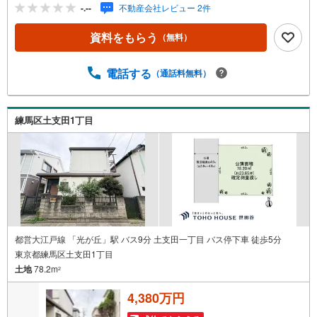
入いただけますとスムーズにご案内が可能です。◎現地の
-.--
不動産会社レビュー 2件
ご案内について・平日や夜遅い時間帯もご案内が可能 ※定
休日を除く・経験豊富なスタッフが物件詳細を丁寧にご説
資料をもらう
（無料）
明いたします。・車でご自宅や最寄り駅等、ご指定の場所
まで送迎します。・チャイルドシートのご用意ございま
す。◎個別FP相談会 無料物件のご紹介だけでなく住宅ロ
電話する
（通話料無料）
ーン・資金のご相談、まずは家探しについて話を聞きたい
という方も大歓迎です！年間8000棟以上の限定物件を発表
しているオープンハウスだから出会える物件が多数ござい
練馬区土支田1丁目
ます。ぜひお気軽にご連絡・ご相談ください！※限定物件:
当社のみ、もしくは当社を含めた数社でのみご紹介可能な
オープンハウス・ディベロップメントの物件
都営大江戸線 「光が丘」駅 バス9分 土支田一丁目 バス停下車 徒歩5分
東京都練馬区土支田1丁目
土地
78.2m
2
4,380万円