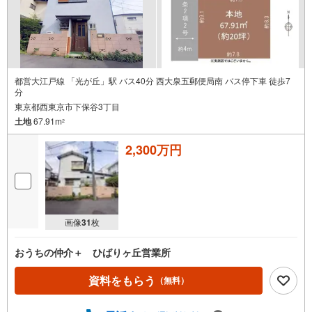
都営大江戸線 「光が丘」駅 バス40分 西大泉五郵便局南 バス停下車 徒歩7
分
東京都西東京市下保谷3丁目
土地
67.91m
2
2,300万円
画像
31
枚
おうちの仲介＋ ひばりヶ丘営業所
資料をもらう
（無料）