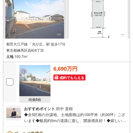
宅ローンに精通したローン専門部署があります！（2）施工
実績多数のリフォーム部門も社内にあります！（3）定休日
なし！
都営大江戸線 「光が丘」駅 徒歩17分
東京都練馬区高松6丁目
土地
100.7m
2
6,690万円
成約でもらえる
画像
5
枚
おすすめポイント
田中 直樹
◆全5区画の分譲地、土地面積は約100平米（約30坪）ござ
います◆幅員約5mの道路に面し、開放感良好！◆嬉しい南
側が道路に面した立地です！◆建築条件無しの土地で、ご
家族のライフスタイルにあったお住まいをご建築くださ