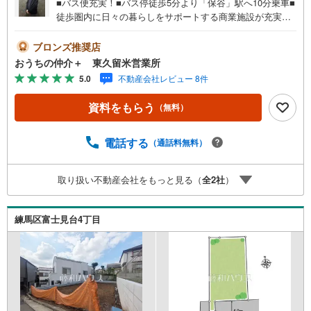
■バス便充実！■バス停徒歩5分より「保谷」駅へ10分乗車■
徒歩圏内に日々の暮らしをサポートする商業施設が充実！■
開放感ある南北西角地！■プラン付き●・。.。・〇・。.
●・。.。・〇・。.●・。.。■ご予約いただくとご見学がス
ブロンズ推奨店
ムーズ！ 【営業時間 10:00～20:00】■インターネット予
おうちの仲介＋ 東久留米営業所
約で見学が可能です！ 【室内・現地を見学する】をクリ
5.0
不動産会社レビュー 8件
ック！■物件資料のご請求もお気軽にお問い合わせくださ
い ネットにないものも店舗でご紹介いたします！【オ
資料をもらう
（無料）
ンラインでのご相談、見学が可能 】当社では来店しなくて
もテレビ電話でオンライン商談、物件見学ができるオンラ
イン対応を実施！ご希望のお客様はお気軽にお問い合わせ
電話する
（通話料無料）
下さい※物件によっては対応できない場合もございます■ア
ークレストのココが強み1. 無料駐車場・送迎あり2. キッズ
取り扱い不動産会社をもっと見る（
全
2
社
）
スペース完備！お子様連れ大歓迎です3. ファイナンシャル
プランナー在中4. 販売実績豊富なスタッフがご対応
練馬区富士見台4丁目