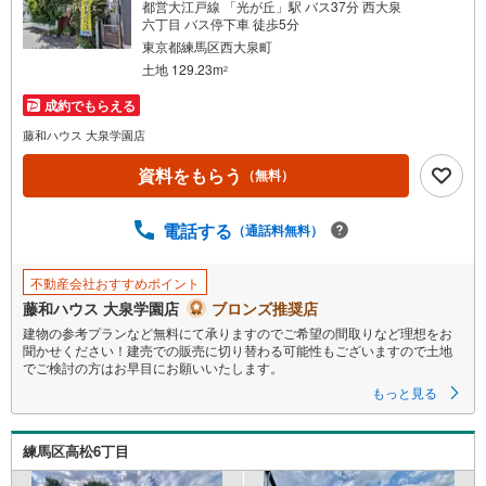
都営大江戸線 「光が丘」駅 バス37分 西大泉
六丁目 バス停下車 徒歩5分
東京都練馬区西大泉町
土地 129.23m
2
成約でもらえる
藤和ハウス 大泉学園店
資料をもらう
（無料）
電話する
（通話料無料）
不動産会社おすすめポイント
藤和ハウス 大泉学園店
ブロンズ推奨店
建物の参考プランなど無料にて承りますのでご希望の間取りなど理想をお
聞かせください！建売での販売に切り替わる可能性もございますので土地
でご検討の方はお早目にお願いいたします。
もっと見る
練馬区高松6丁目