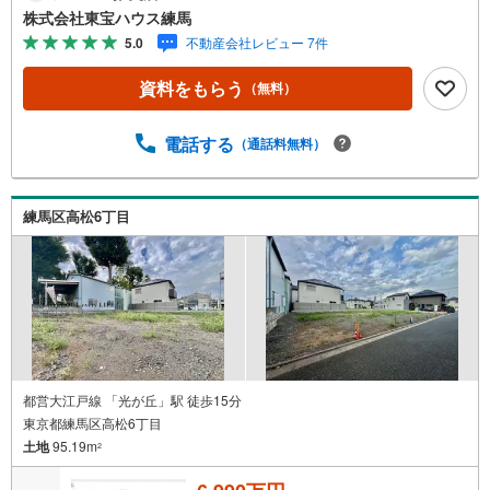
学希望のお客様:右上の「室内・現地を見学する」をクリッ
株式会社東宝ハウス練馬
クして下さい。資料請求希望のお客様:右上の「資料をもら
5.0
不動産会社レビュー 7件
う」をクリックして下さい。【東宝ハウス練馬のポイン
ト】（1）不動産のご提案から資金計画・ライフシミュレー
資料をもらう
（無料）
ションのご相談・無理のないライフプラン、提携による低
金利住宅ローンのご提案、購入前に知る「購入後の家族の
生活」を「未来カレンダー」で見える化します。（2）ご購
電話する
（通話料無料）
入後から始まる「専属FPによるファイナンシャルライフサ
ポート」・漠然としたキャッシュフローのグラフ化、効果
的な生命保険の見直し、繰り上げ返済の効果的なタイミン
練馬区高松6丁目
グなどご提案させて頂きます。■ご案内方法ご自宅へお迎
え・最寄駅等でお待ち合わせ、弊社へのご来社など、ご相
談くださいませ。■お車の無料提携駐車場がございます。
都営大江戸線 「光が丘」駅 徒歩15分
東京都練馬区高松6丁目
土地
95.19m
2