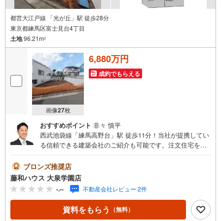
都営大江戸線 「光が丘」駅 徒歩28分
東京都練馬区富士見台4丁目
土地
96.21m
2
6,880万円
成約でもらえる
画像
27
枚
おすすめポイント
非々 慎平
西武池袋線「練馬高野台」駅 徒歩11分！当社が提携してい
る信頼できる建築会社のご紹介も可能です。注文住宅を建
てたいけど、まだ建築会社が決まっていない方などお気軽
にご相談下さい。
ブロンズ推奨店
藤和ハウス 大泉学園店
-.--
不動産会社レビュー 2件
資料をもらう
（無料）