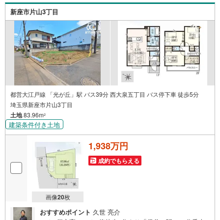
新座市片山3丁目
都営大江戸線 「光が丘」駅 バス39分 西大泉五丁目 バス停下車 徒歩5分
埼玉県新座市片山3丁目
土地
83.96m
2
建築条件付き土地
1,938万円
成約でもらえる
画像
20
枚
おすすめポイント
久世 亮介