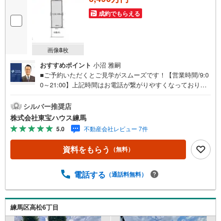
成約でもらえる
画像
8
枚
おすすめポイント
小沼 雅嗣
■ご予約いただくとご見学がスムーズです！【営業時間/9:0
0～21:00】上記時間はお電話が繋がりやすくなっておりま
す。人気物件には特に問い合わせが集中するため、お早め
にお電話ください！下記のお申込み方法も可能です！ご見
シルバー推奨店
学希望のお客様:右上の「室内・現地を見学する」をクリッ
株式会社東宝ハウス練馬
クして下さい。資料請求希望のお客様:右上の「資料をもら
5.0
不動産会社レビュー 7件
う」をクリックして下さい。【東宝ハウス練馬のポイン
ト】（1）不動産のご提案から資金計画・ライフシミュレー
資料をもらう
（無料）
ションのご相談・無理のないライフプラン、提携による低
金利住宅ローンのご提案、購入前に知る「購入後の家族の
生活」を「未来カレンダー」で見える化します。（2）ご購
電話する
（通話料無料）
入後から始まる「専属FPによるファイナンシャルライフサ
ポート」・漠然としたキャッシュフローのグラフ化、効果
的な生命保険の見直し、繰り上げ返済の効果的なタイミン
練馬区高松6丁目
グなどご提案させて頂きます。■ご案内方法ご自宅へお迎