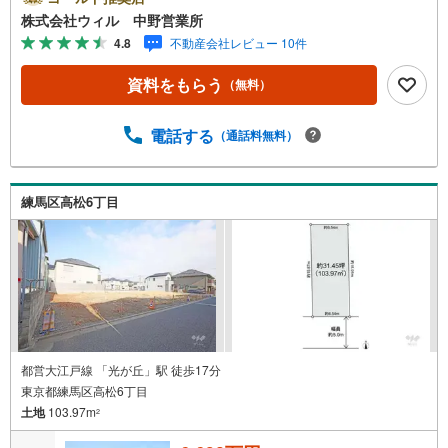
い！◆住環境に配慮された第一種低層住居専用地域の閑静
株式会社ウィル 中野営業所
な住宅街！◆敷地を有効的に使え、住宅の設計プランが立
4.8
不動産会社レビュー 10件
てやすい整形地！◆「北原小学校」まで徒歩約7分、お子様
も無理なく通学できます◆「オーケー土支田店」まで徒歩
資料をもらう
（無料）
約7分！日々のお買い物に便利！◆ちょっとしたお買い物
に！「ファミリーマート高松六丁目店」まで徒歩約2分！
【営業時間 10:00～19:00】上記時間はお電話が繋がりやす
電話する
（通話料無料）
くなっております。ぜひお気軽にご連絡下さい！現地を見
学される場合は「室内・現地を見学する（無料）」ボタン
よりご希望の日時をご記入いただけますとスムーズにご案
練馬区高松6丁目
内が可能です。【ウィル不動産販売はここが強み】（1）住
宅ローンに精通したローン専門部署があります！（2）施工
実績多数のリフォーム部門も社内にあります！（3）定休日
なし！
都営大江戸線 「光が丘」駅 徒歩17分
東京都練馬区高松6丁目
土地
103.97m
2