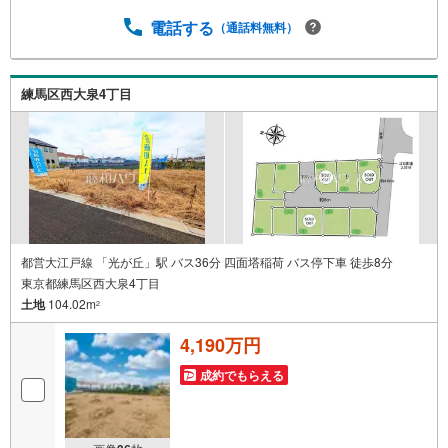
電話する
（通話料無料）
練馬区西大泉4丁目
都営大江戸線 「光が丘」駅 バス36分 四面塔稲荷 バス停下車 徒歩8分
東京都練馬区西大泉4丁目
土地
104.02m
2
4,190万円
成約でもらえる