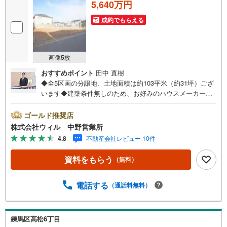
5,640万円
成約でもらえる
画像
5
枚
おすすめポイント
田中 直樹
◆全5区画の分譲地、土地面積は約103平米（約31坪）ござ
います◆建築条件無しのため、お好みのハウスメーカーを
選べます！◆ご家族のライフスタイルにあったお住まいを
ご建築ください！◆住環境に配慮された第一種低層住居専
ゴールド推奨店
用地域、閑静な住宅街の一画です◆落ち着いた環境で過ご
株式会社ウィル 中野営業所
せる旗竿地！人目を気にせずのんびりお過ごしいただけま
4.8
不動産会社レビュー 10件
す！◆「北原小学校」まで徒歩約7分、低学年のお子様も無
理なく通学できます！◆「オーケー土支田店」まで徒歩約7
資料をもらう
（無料）
分！日々のお買い物に便利な立地◆ちょっとしたお買い物
に！「ファミリーマート高松六丁目店」まで徒歩約2分で
す！【営業時間 10:00～19:00】上記時間はお電話が繋がり
電話する
（通話料無料）
やすくなっております。ぜひお気軽にご連絡下さい！現地
を見学される場合は「室内・現地を見学する（無料）」ボ
タンよりご希望の日時をご記入いただけますとスムーズに
練馬区高松6丁目
ご案内が可能です。【ウィル不動産販売はここが強み】