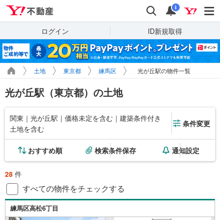
Yahoo!不動産
検索
通知
i
ログイン
ID新規取得
土地
東京都
練馬区
光が丘駅の物件一覧
光が丘駅（東京都）の土地
関東｜光が丘駅｜価格未定を含む｜建築条件付き
条件変更
土地を含む
おすすめ順
検索条件保存
通知設定
28
件
すべての物件をチェックする
練馬区高松6丁目