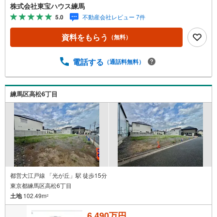
学希望のお客様:右上の「室内・現地を見学する」をクリッ
株式会社東宝ハウス練馬
クして下さい。資料請求希望のお客様:右上の「資料をもら
5.0
不動産会社レビュー 7件
う」をクリックして下さい。【東宝ハウス練馬のポイン
ト】（1）不動産のご提案から資金計画・ライフシミュレー
資料をもらう
（無料）
ションのご相談・無理のないライフプラン、提携による低
金利住宅ローンのご提案、購入前に知る「購入後の家族の
生活」を「未来カレンダー」で見える化します。（2）ご購
電話する
（通話料無料）
入後から始まる「専属FPによるファイナンシャルライフサ
ポート」・漠然としたキャッシュフローのグラフ化、効果
的な生命保険の見直し、繰り上げ返済の効果的なタイミン
練馬区高松6丁目
グなどご提案させて頂きます。■ご案内方法ご自宅へお迎
え・最寄駅等でお待ち合わせ、弊社へのご来社など、ご相
談くださいませ。■お車の無料提携駐車場がございます。
都営大江戸線 「光が丘」駅 徒歩15分
東京都練馬区高松6丁目
土地
102.49m
2
6,490万円