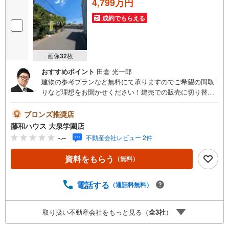
4,799万円
成約でもらえる
画像
32
枚
おすすめポイント
田倉 光一郎
建物の参考プランなど無料にて承りますのでご希望の間取
りなど理想をお聞かせください！建売での販売に切り替わ
る可能性もございますので土地でご検討の方はお早目にお
願いいたします。
ブロンズ推奨店
藤和ハウス 大泉学園店
-.--
不動産会社レビュー 2件
資料をもらう
（無料）
電話する
（通話料無料）
取り扱い不動産会社をもっと見る（
全
3
社
）