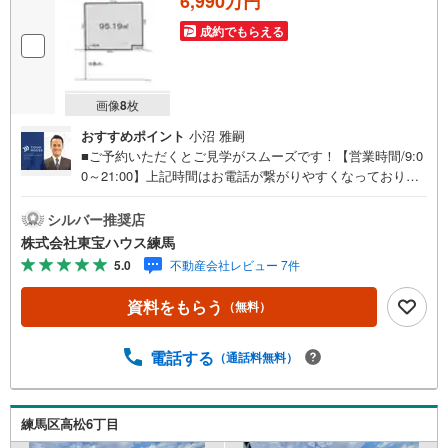
6,990万円
成約でもらえる
画像
8
枚
おすすめポイント
小沼 雅嗣
■ご予約いただくとご見学がスムーズです！【営業時間/9:0
0～21:00】上記時間はお電話が繋がりやすくなっておりま
す。人気物件には特に問い合わせが集中するため、お早め
にお電話ください！下記のお申込み方法も可能です！ご見
シルバー推奨店
学希望のお客様:右上の「室内・現地を見学する」をクリッ
株式会社東宝ハウス練馬
クして下さい。資料請求希望のお客様:右上の「資料をもら
5.0
不動産会社レビュー 7件
う」をクリックして下さい。【東宝ハウス練馬のポイン
ト】（1）不動産のご提案から資金計画・ライフシミュレー
資料をもらう
（無料）
ションのご相談・無理のないライフプラン、提携による低
金利住宅ローンのご提案、購入前に知る「購入後の家族の
生活」を「未来カレンダー」で見える化します。（2）ご購
電話する
（通話料無料）
入後から始まる「専属FPによるファイナンシャルライフサ
ポート」・漠然としたキャッシュフローのグラフ化、効果
的な生命保険の見直し、繰り上げ返済の効果的なタイミン
練馬区高松6丁目
グなどご提案させて頂きます。■ご案内方法ご自宅へお迎