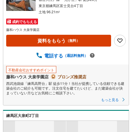
条
東京都練馬区富士見台4丁目
件
土地 96.21m
2
を
成約でもらえる
マ
イ
藤和ハウス 大泉学園店
ペ
資料をもらう
（無料）
ー
ジ
に
電話する
（通話料無料）
保
存
不動産会社おすすめポイント
す
藤和ハウス 大泉学園店
ブロンズ推奨店
る
西武池袋線「練馬高野台」駅 徒歩11分！当社が提携している信頼できる建
築会社のご紹介も可能です。注文住宅を建てたいけど、まだ建築会社が決
まっていない方などお気軽にご相談下さい。
もっと見る
練馬区大泉町2丁目