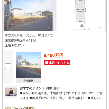
都営大江戸線 「光が丘」駅 徒歩17分
東京都練馬区高松6丁目
土地
102.97m
2
6,490万円
成約でもらえる
画像
5
枚
おすすめポイント
田中 直樹
◆全5区画の分譲地、土地面積は約102平米（約31坪）ござ
います◆幅員約5mの道路に面し、開放感良好！◆嬉しい南
側が道路に面した立地です！◆建築条件無しの土地で、ご
家族のライフスタイルにあったお住まいをご建築くださ
ゴールド推奨店