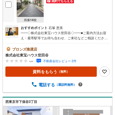
成約でもらえる
画像
14
枚
おすすめポイント
石塚 恵美
━━◇株式会社東宝ハウス世田谷◇━━■ご案内方法お迎
え・最寄駅等でお待ち合わせ、ご来社などご相談くださ
い。お客様の希望に合わせた物件、周辺環境などもご案内
をいたします。■ご予約方法【】当社にて直接お電話くださ
ブロンズ推奨店
い。メールでのご予約も承ります。突然のご来店でも対応
株式会社東宝ハウス世田谷
可能です。事前に鍵の手配が必要な場合がございます。お
-.--
不動産会社レビュー 2件
早目にご連絡をいただけると、大変スムーズです。■その
他、各種ご相談もお気軽にどうぞ！◎ファイナンシャルプ
資料をもらう
（無料）
ランナーによるライフシミュレーション・生活収支のキャ
ッシュフローを分かりやすくグラフに表示・お客様のライ
フプランに合った資金計画のご提案・効果的な生命保険の
電話する
（通話料無料）
見直し ◎住宅ローンのご相談・繰り上げ返済は「いつ」、
「どのくらい」するのが効果的？・どこの銀行で借りると
お得なの？・適切な借入額は？■キッズスペースもございま
西東京市下保谷3丁目
す☆DVD、おもちゃ、絵本、ぬりえなど充実させておりま
す。資料請求は【下部オレンジ色資料請求ボタン】よりお
問い合わせください！