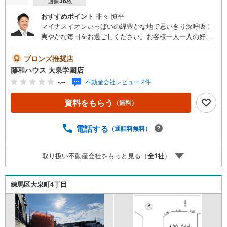
画像
36
枚
おすすめポイント
非々 慎平
マイナスイオンいっぱいの緑豊かな地で思いきり深呼吸！
爽やかな毎日をお過ごしください。お客様一人一人の好み
に合った提案をいたします参考プランをご用意いたしまし
たので、お気軽にご相談ください！
ブロンズ推奨店
藤和ハウス 大泉学園店
-.--
不動産会社レビュー 2件
資料をもらう
（無料）
電話する
（通話料無料）
取り扱い不動産会社をもっと見る（
全
1
社
）
練馬区大泉町4丁目