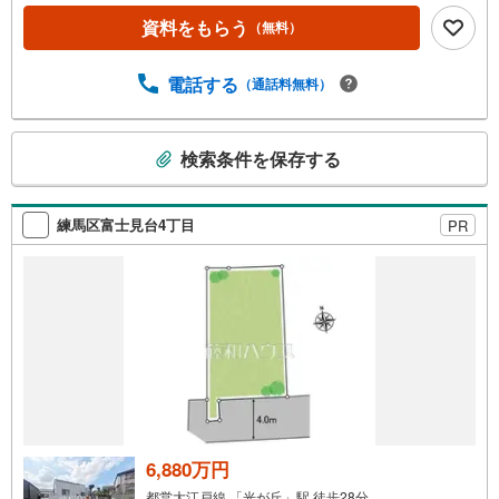
ラン作成も無料でご利用頂けます。2.自社グループでリフ
資料をもらう
（無料）
ォーム、新築請負グループ会社「白馬建設株式会社」に
て、リフォームや注文建築についてもご提案させて頂きま
す。3.年中無休で営業しております営業時間:9:30～19:00
電話する
（通話料無料）
この時間はお電話でのお問合わせがスムーズです。4.非接
触でのご見学・お打ち合わせも可能ですWEB会議システム
こ
等を活用した、非接触でのお打ち合わせ、「ITを活用した
検索条件を保存する
の
重要事項説明」による非接触での契約手続きも可能です。
検
索
練馬区富士見台4丁目
PR
条
件
で
通
知
を
受
け
取
る
6,880万円
・
都営大江戸線 「光が丘」駅 徒歩28分