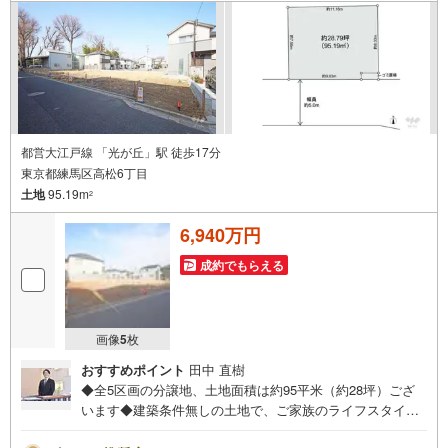
（1）住宅ローンに精通したローン専門部署があります！
（2）施工実績多数のリフォーム部門も社内にあります！
（3）定休日なし！
都営大江戸線 「光が丘」駅 徒歩17分
東京都練馬区高松6丁目
土地
95.19m
2
6,940万円
成約でもらえる
画像
5
枚
おすすめポイント
田中 直樹
◆全5区画の分譲地、土地面積は約95平米（約28坪）ござ
います◆建築条件無しの土地で、ご家族のライフスタイル
にあったお住まいをご建築ください！◆住環境に配慮され