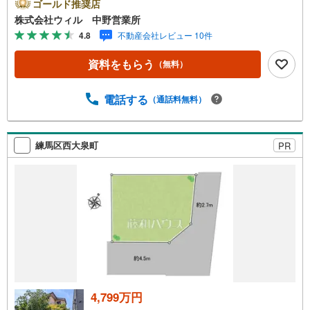
た第一種低層住居専用地域の閑静な住宅街！◆幅員約5mの
ゴールド推奨店
道路に面し、開放感良好！◆嬉しい南側が道路に面した立
株式会社ウィル 中野営業所
地です！◆間口約9mと広く、お車の出し入れもしやすそう
4.8
不動産会社レビュー 10件
です◆「北原小学校」まで徒歩約7分、低学年のお子様も無
理なく通学できます！◆「オーケー土支田店」まで徒歩約7
資料をもらう
（無料）
分！日々のお買い物に便利です◆ちょっとしたお買い物
に！「ファミリーマート高松六丁目店」まで徒歩約2分！
【営業時間 10:00～19:00】上記時間はお電話が繋がりやす
電話する
（通話料無料）
くなっております。ぜひお気軽にご連絡下さい！現地を見
学される場合は「室内・現地を見学する（無料）」ボタン
よりご希望の日時をご記入いただけますとスムーズにご案
練馬区西大泉町
PR
内が可能です。【ウィル不動産販売はここが強み】（1）住
宅ローンに精通したローン専門部署があります！（2）施工
実績多数のリフォーム部門も社内にあります！（3）定休日
なし！
4,799万円