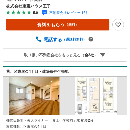
学希望のお客様:右上の「室内・現地を見学する」をクリッ
株式会社東宝ハウス王子
クして下さい。資料請求希望のお客様:右上の「資料をもら
5.0
不動産会社レビュー 16件
う」をクリックして下さい。【東宝ハウス王子のポイン
ト】（1）不動産のご提案から資金計画・ライフシミュレー
資料をもらう
（無料）
ションのご相談・無理のないライフプラン、提携による低
金利住宅ローンのご提案、購入前に知る「購入後の家族の
生活」を「未来カレンダー」で見える化します。（2）ご購
電話する
（通話料無料）
入後から始まる「専属FPによるファイナンシャルライフサ
ポート」・漠然としたキャッシュフローのグラフ化、効果
取り扱い不動産会社をもっと見る（
全
3
社
）
的な生命保険の見直し、繰り上げ返済の効果的なタイミン
グなどご提案させて頂きます。■ご案内方法ご自宅へお迎
え・最寄駅等でお待ち合わせ、弊社へのご来社など、ご相
荒川区東尾久4丁目・建築条件付売地
談くださいませ。■お車の無料提携駐車場がございます。
都営日暮里・舎人ライナー 「赤土小学校前」駅 徒歩2分
東京都荒川区東尾久4丁目