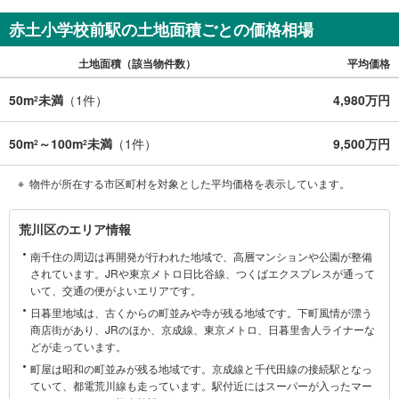
赤土小学校前駅の土地面積ごとの価格相場
土地面積（該当物件数）
平均価格
50m
未満
（
1
件）
4,980万円
2
50m
～100m
未満
（
1
件）
9,500万円
2
2
物件が所在する市区町村を対象とした平均価格を表示しています。
荒
荒川区のエリア情報
川
南千住の周辺は再開発が行われた地域で、高層マンションや公園が整備
区
されています。JRや東京メトロ日比谷線、つくばエクスプレスが通って
に
いて、交通の便がよいエリアです。
関
日暮里地域は、古くからの町並みや寺が残る地域です。下町風情が漂う
す
商店街があり、JRのほか、京成線、東京メトロ、日暮里舎人ライナーな
る
どが走っています。
情
町屋は昭和の町並みが残る地域です。京成線と千代田線の接続駅となっ
報
ていて、都電荒川線も走っています。駅付近にはスーパーが入ったマー