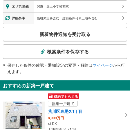
東尾久４・５丁目、田端新町１～３丁目、東田端１丁目、赤土小学校前自転車
エレベータ
関東｜赤土小学校前駅
エリア/路線
置場、荒川区シルバー人材センター、尾久宮前小学校、新町コミュニティアリ
・ホーム⇔改札⇔地上
ーナ、田端中央診療所、滝野川消防署 田端出張所、滝野川第四小学校、バス
エスカレータ
価格未定を含む｜建築条件付き土地を含む
詳細条件
のりば
・ホーム⇔改札⇔地上
こ
トイレ
新着物件通知を受け取る
の
《多機能トイレ》
検
・改札内
索
検索条件を保存する
条
件
保存した条件の確認・通知設定の変更・解除は
マイページ
から行
で
えます。
通
知
おすすめの新築一戸建て
を
受
成約でもらえる
け
新築一戸建て
取
荒川区東尾久1丁目
る
8,999万円
・
4LDK
条
土地面積 54.71m
2