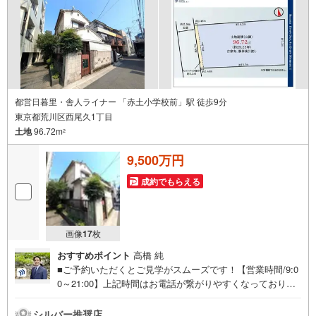
都営日暮里・舎人ライナー 「赤土小学校前」駅 徒歩9分
東京都荒川区西尾久1丁目
土地
96.72m
2
9,500万円
成約でもらえる
画像
17
枚
おすすめポイント
高橋 純
■ご予約いただくとご見学がスムーズです！【営業時間/9:0
0～21:00】上記時間はお電話が繋がりやすくなっておりま
す。人気物件には特に問い合わせが集中するため、お早め
にお電話ください！下記のお申込み方法も可能です！ご見
シルバー推奨店