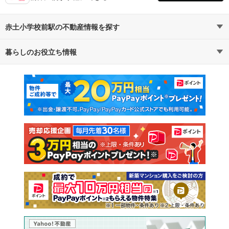
赤土小学校前駅の不動産情報を探す
暮らしのお役立ち情報
不動産・住宅
賃貸住宅
マンションカタログ
教えて！住まいの先生
新築マンション
中古マンション
新築一戸建て
中古一戸建て
注文住宅
土地
売却査定