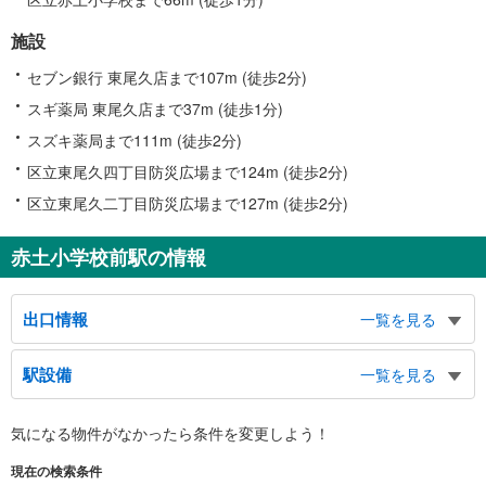
施設
セブン銀行 東尾久店まで107m (徒歩2分)
スギ薬局 東尾久店まで37m (徒歩1分)
スズキ薬局まで111m (徒歩2分)
区立東尾久四丁目防災広場まで124m (徒歩2分)
区立東尾久二丁目防災広場まで127m (徒歩2分)
赤土小学校前駅の情報
出口情報
一覧を見る
東口
駅設備
一覧を見る
東尾久１～３丁目、明治通り、田端新町交差点、荒川５・６丁目、尾久本町通
り、赤土小学校、第九中学校、尾久消防署 下尾久出張所、東尾久小沼ひろば
バリアフリー状況
館、小泉病院、第四中学校、都電荒川線東尾久三丁目停留場（約４５０ｍ）、
気になる物件がなかったら
条件を変更しよう！
※段差なしでの移動経路
バスのりば
（○：有り △：要駅員設備 ×：無し）
西口
現在の検索条件
地上⇔改札⇔ホーム：○