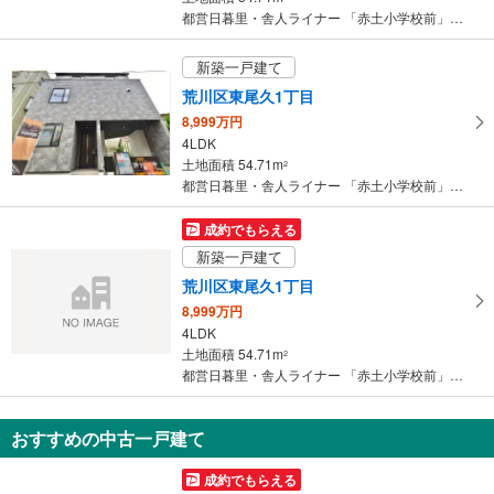
件
都営日暮里・舎人ライナー 「赤土小学校前」駅 徒歩7分
を
マ
新築一戸建て
イ
荒川区東尾久1丁目
ペ
8,999万円
ー
4LDK
ジ
土地面積 54.71m
2
に
都営日暮里・舎人ライナー 「赤土小学校前」駅 徒歩7分
保
存
成約でもらえる
す
新築一戸建て
る
荒川区東尾久1丁目
8,999万円
4LDK
土地面積 54.71m
2
都営日暮里・舎人ライナー 「赤土小学校前」駅 徒歩7分
おすすめの中古一戸建て
成約でもらえる