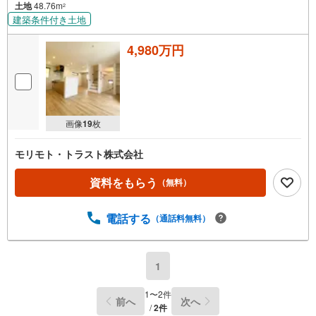
土地
48.76m
2
建築条件付き土地
4,980万円
画像
19
枚
モリモト・トラスト株式会社
資料をもらう
（無料）
電話する
（通話料無料）
1
1
〜
2
件
前へ
次へ
/
2
件