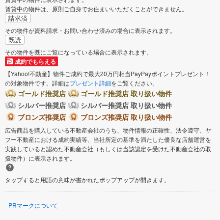
賃貸中の物件は、原則ご自身でお住まいいただくことができません。
請求済
その物件が資料請求・お問い合わせ済みの場合に表示されます。
既読
その物件を既にご覧になっている場合に表示されます。
成約でもらえる
【Yahoo!不動産】物件ご成約で最大20万円相当PayPayポイントプレゼント！
の対象物件です。詳細は
プレゼント詳細
をご覧ください。
ゴールド推奨店
ゴールド推奨店 取り扱い物件
シルバー推奨店
シルバー推奨店 取り扱い物件
ブロンズ推奨店
ブロンズ推奨店 取り扱い物件
広告商品を購入している不動産会社のうち、物件情報の正確性、法令遵守、ヤ
フー不動産における成約実績等、当社所定の基準を満たした優良な店舗運営を
実践していると認めた不動産会社（もしくは当該認定を受けた不動産会社の取
扱物件）に表示されます。
タップすると用語の意味が書かれたポップアップが開きます。
PRマークについて