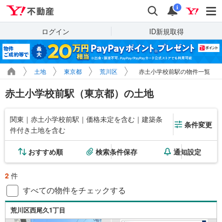
Yahoo!不動産
検索
通知
i
ログイン
ID新規取得
土地
東京都
荒川区
赤土小学校前駅の物件一覧
赤土小学校前駅（東京都）の土地
関東｜赤土小学校前駅｜価格未定を含む｜建築条
条件変更
件付き土地を含む
おすすめ順
検索条件保存
通知設定
2
件
すべての物件をチェックする
荒川区西尾久1丁目