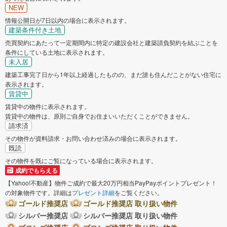
NEW
情報公開日が7日以内の場合に表示されます。
建築条件付き土地
売買契約にあたって一定期間内に特定の建設会社と建築請負契約を結ぶことを
条件にしている土地に表示されます。
未入居
建築工事完了日から1年以上経過したものの、まだ誰も住んだことがない住宅に
表示されます。
賃貸中
賃貸中の物件に表示されます。
賃貸中の物件は、原則ご自身でお住まいいただくことができません。
請求済
その物件が資料請求・お問い合わせ済みの場合に表示されます。
既読
その物件を既にご覧になっている場合に表示されます。
成約でもらえる
【Yahoo!不動産】物件ご成約で最大20万円相当PayPayポイントプレゼント！
の対象物件です。詳細は
プレゼント詳細
をご覧ください。
ゴールド推奨店
ゴールド推奨店 取り扱い物件
シルバー推奨店
シルバー推奨店 取り扱い物件