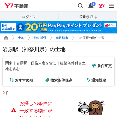
Yahoo!不動産
検索
通知
i
ログイン
ID新規取得
土地
神奈川県
南足柄市
岩原駅の物件一覧
岩原駅（神奈川県）の土地
関東｜岩原駅｜価格未定を含む｜建築条件付き土
条件変更
地を含む
おすすめ順
検索条件保存
通知設定
0
件
お探しの条件に
一致する物件が