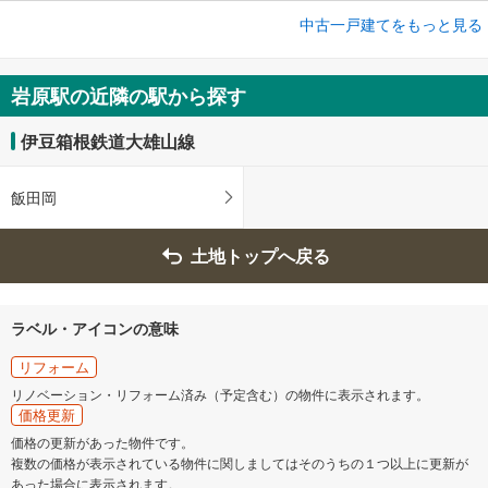
成約でもらえる
中古一戸建てをもっと見る
中古一戸建て
南足柄市塚原
岩原駅の近隣の駅から探す
1,800万円
4LDK
伊豆箱根鉄道大雄山線
土地面積 173.12m
2
伊豆箱根鉄道大雄山線 「岩原」駅 徒歩14分
飯田岡
土地トップへ戻る
ラベル・アイコンの意味
リフォーム
リノベーション・リフォーム済み（予定含む）の物件に表示されます。
価格更新
価格の更新があった物件です。
複数の価格が表示されている物件に関しましてはそのうちの１つ以上に更新が
あった場合に表示されます。