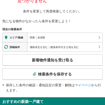
見つかりません
条件を変更して再度検索してください。
気になる物件がなかったら
条件を変更しよう！
現在の検索条件
関東｜岩原駅
エリア/路線
価格未定を含む｜建築条件付き土地を含む
詳細条件
こ
新着物件通知を受け取る
の
検
索
検索条件を保存する
条
件
保存した条件の確認・通知設定の変更・解除は
マイページ
から行
で
えます。
通
知
おすすめの新築一戸建て
を