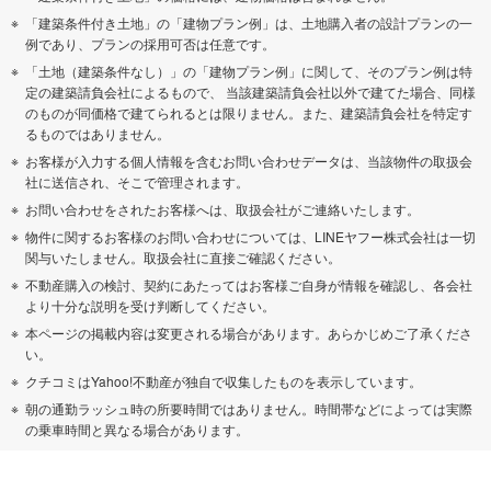
「建築条件付き土地」の「建物プラン例」は、土地購入者の設計プランの一
例であり、プランの採用可否は任意です。
「土地（建築条件なし）」の「建物プラン例」に関して、そのプラン例は特
定の建築請負会社によるもので、 当該建築請負会社以外で建てた場合、同様
のものが同価格で建てられるとは限りません。また、建築請負会社を特定す
るものではありません。
お客様が入力する個人情報を含むお問い合わせデータは、当該物件の取扱会
社に送信され、そこで管理されます。
お問い合わせをされたお客様へは、取扱会社がご連絡いたします。
物件に関するお客様のお問い合わせについては、LINEヤフー株式会社は一切
関与いたしません。取扱会社に直接ご確認ください。
不動産購入の検討、契約にあたってはお客様ご自身が情報を確認し、各会社
より十分な説明を受け判断してください。
本ページの掲載内容は変更される場合があります。あらかじめご了承くださ
い。
クチコミはYahoo!不動産が独自で収集したものを表示しています。
朝の通勤ラッシュ時の所要時間ではありません。時間帯などによっては実際
の乗車時間と異なる場合があります。