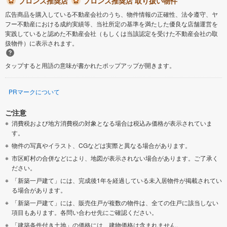
ブロンズ推奨店
ブロンズ推奨店 取り扱い物件
広告商品を購入している不動産会社のうち、物件情報の正確性、法令遵守、ヤ
フー不動産における成約実績等、当社所定の基準を満たした優良な店舗運営を
実践していると認めた不動産会社（もしくは当該認定を受けた不動産会社の取
扱物件）に表示されます。
タップすると用語の意味が書かれたポップアップが開きます。
PRマークについて
ご注意
消費税および地方消費税の対象となる場合は税込み価格が表示されていま
す。
物件の写真やイラスト、CGなどは実際と異なる場合があります。
市区町村の合併などにより、地図が表示されない場合があります。ご了承く
ださい。
「新築一戸建て」には、完成後1年を経過している未入居物件が掲載されてい
る場合があります。
「新築一戸建て」には、販売住戸が複数の物件は、全ての住戸に該当しない
項目もあります。各問い合わせ先にご確認ください。
「建築条件付き土地」の価格には、建物価格は含まれません。