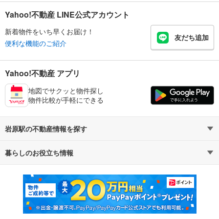
Yahoo!不動産 LINE公式アカウント
新着物件をいち早くお届け！
友だち追加
便利な機能のご紹介
Yahoo!不動産 アプリ
地図でサクッと物件探し
物件比較が手軽にできる
岩原駅の不動産情報を探す
暮らしのお役立ち情報
不動産・住宅
賃貸住宅
マンションカタログ
教えて！住まいの先生
新築マンション
中古マンション
新築一戸建て
中古一戸建て