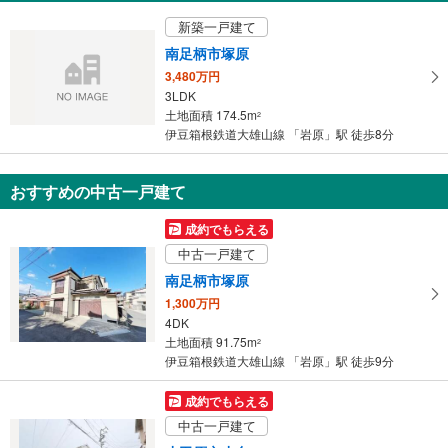
受
新築一戸建て
け
南足柄市塚原
取
3,480万円
る
3LDK
・
土地面積 174.5m
2
条
伊豆箱根鉄道大雄山線 「岩原」駅 徒歩8分
件
を
マ
おすすめの中古一戸建て
イ
成約でもらえる
ペ
中古一戸建て
ー
ジ
南足柄市塚原
に
1,300万円
保
4DK
土地面積 91.75m
存
2
伊豆箱根鉄道大雄山線 「岩原」駅 徒歩9分
す
る
成約でもらえる
中古一戸建て