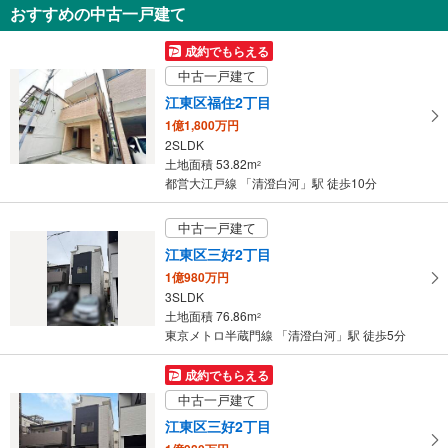
おすすめの中古一戸建て
す
る
成約でもらえる
中古一戸建て
江東区福住2丁目
1億1,800万円
2SLDK
土地面積 53.82m
2
都営大江戸線 「清澄白河」駅 徒歩10分
中古一戸建て
江東区三好2丁目
1億980万円
3SLDK
土地面積 76.86m
2
東京メトロ半蔵門線 「清澄白河」駅 徒歩5分
成約でもらえる
中古一戸建て
江東区三好2丁目