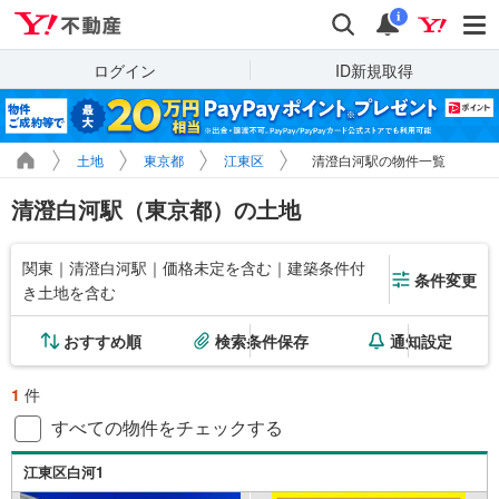
Yahoo!不動産
検索
通知
i
ログイン
ID新規取得
土地
東京都
江東区
清澄白河駅の物件一覧
清澄白河駅（東京都）の土地
関東｜清澄白河駅｜価格未定を含む｜建築条件付
条件変更
き土地を含む
おすすめ順
検索条件保存
通知設定
1
件
すべての物件をチェックする
江東区白河1