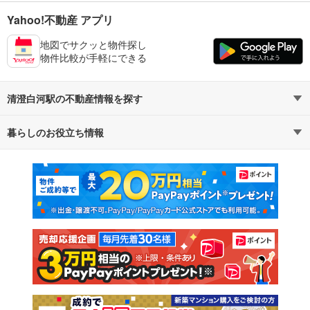
Yahoo!不動産 アプリ
地図でサクッと物件探し
物件比較が手軽にできる
清澄白河駅の不動産情報を探す
暮らしのお役立ち情報
不動産・住宅
賃貸住宅
マンションカタログ
教えて！住まいの先生
新築マンション
中古マンション
新築一戸建て
中古一戸建て
注文住宅
土地
売却査定