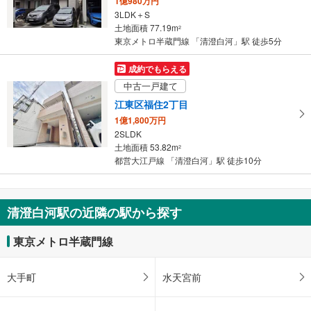
1億980万円
3LDK＋S
土地面積 77.19m
2
東京メトロ半蔵門線 「清澄白河」駅 徒歩5分
成約でもらえる
中古一戸建て
江東区福住2丁目
1億1,800万円
2SLDK
土地面積 53.82m
2
都営大江戸線 「清澄白河」駅 徒歩10分
清澄白河駅の近隣の駅から探す
東京メトロ半蔵門線
大手町
水天宮前