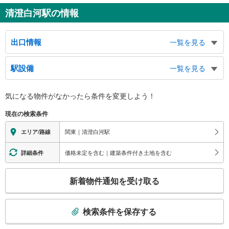
清澄白河駅の情報
出口情報
一覧を見る
Ａ１出口
駅設備
一覧を見る
小名木川、芭蕉庵史跡展望庭園、芭蕉記念館、萬年橋、清澄１−３丁目、常盤
１・２丁目
バリアフリー状況
Ａ２出口
気になる物件がなかったら
条件を変更しよう！
※段差なしでの移動経路
白河保育園、ハイシティー清澄白河ステーションプラザ、深川小学校、森下文
（○：有り △：要駅員設備 ×：無し）
現在の検索条件
化センター、白河１・２丁目、高橋
【東京地下鉄】：○
Ａ３出口
【東京都交通局】：○
関東｜清澄白河駅
エリア/路線
エレベータ
木場公園、清澄橋、清澄公園、清澄庭園、仙台堀川、東京都現代美術館、藤和
シティホームズ清澄庭園、中村高等学校・中学校、平野児童館、深川江戸資料
【東京メトロ】
価格未定を含む｜建築条件付き土地を含む
詳細条件
館、深川第六中学校、深川図書館、深川老人福祉センター、霊厳寺、清澄１
・ホーム⇔清澄通り方面改札
−３丁目、白河１・２丁目、三好１−３丁目
【東京都交通局】
こ
Ｂ１出口
新着物件通知を受け取る
・各ホーム⇔改札
の
・改札⇔Ａ３出口
コンフォートホテル東京清澄白河、深川小学校、深川第一中学校、墨田工業高
検
エスカレータ
等学校、清洲橋通り、清澄通り、三ツ目通り、白河１−３丁目、森下３−５丁目
索
検索条件を保存する
Ｂ２出口
【東京メトロ】
条
・ホーム⇔各改札
深川江戸資料館、東京都現代美術館、深川第一中学校、深川第六中学校、中国