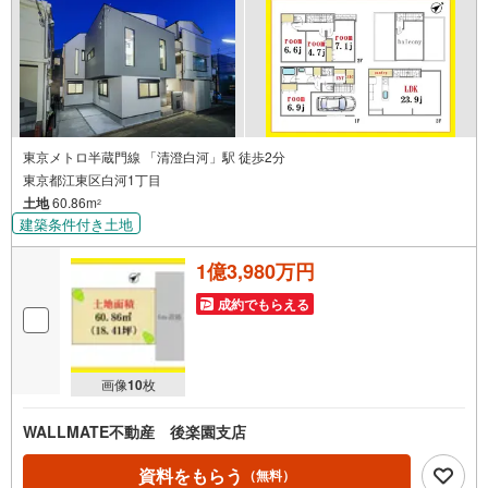
東京メトロ半蔵門線 「清澄白河」駅 徒歩2分
東京都江東区白河1丁目
土地
60.86m
2
建築条件付き土地
1億3,980万円
成約でもらえる
画像
10
枚
WALLMATE不動産 後楽園支店
資料をもらう
（無料）