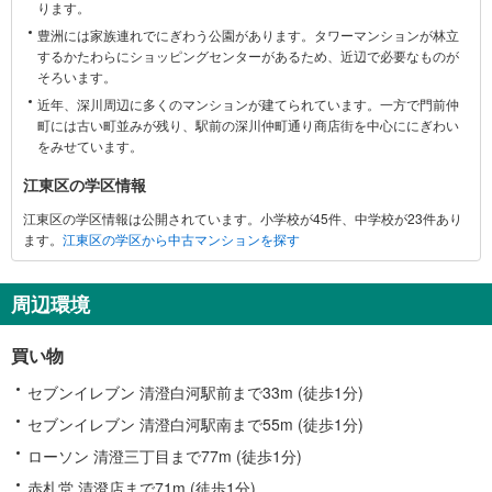
ります。
関
豊洲には家族連れでにぎわう公園があります。タワーマンションが林立
す
するかたわらにショッピングセンターがあるため、近辺で必要なものが
る
そろいます。
情
近年、深川周辺に多くのマンションが建てられています。一方で門前仲
報
町には古い町並みが残り、駅前の深川仲町通り商店街を中心ににぎわい
をみせています。
江東区の学区情報
江東区の学区情報は公開されています。小学校が45件、中学校が23件あり
ます。
江東区の学区から中古マンションを探す
周辺環境
買い物
セブンイレブン 清澄白河駅前まで33m (徒歩1分)
セブンイレブン 清澄白河駅南まで55m (徒歩1分)
ローソン 清澄三丁目まで77m (徒歩1分)
赤札堂 清澄店まで71m (徒歩1分)