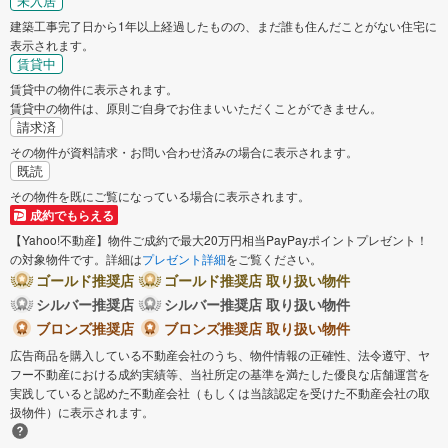
未入居
建築工事完了日から1年以上経過したものの、まだ誰も住んだことがない住宅に
表示されます。
賃貸中
賃貸中の物件に表示されます。
賃貸中の物件は、原則ご自身でお住まいいただくことができません。
請求済
その物件が資料請求・お問い合わせ済みの場合に表示されます。
既読
その物件を既にご覧になっている場合に表示されます。
成約でもらえる
【Yahoo!不動産】物件ご成約で最大20万円相当PayPayポイントプレゼント！
の対象物件です。詳細は
プレゼント詳細
をご覧ください。
ゴールド推奨店
ゴールド推奨店 取り扱い物件
シルバー推奨店
シルバー推奨店 取り扱い物件
ブロンズ推奨店
ブロンズ推奨店 取り扱い物件
広告商品を購入している不動産会社のうち、物件情報の正確性、法令遵守、ヤ
フー不動産における成約実績等、当社所定の基準を満たした優良な店舗運営を
実践していると認めた不動産会社（もしくは当該認定を受けた不動産会社の取
扱物件）に表示されます。