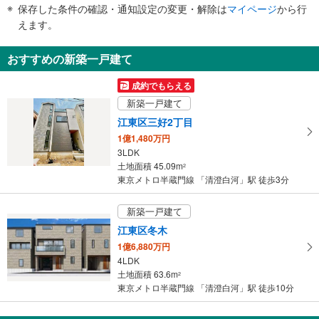
件
・清澄通り方面改札⇔Ｂ１番出口
大使館教育処、墨田工業高等学校、木場公園、清洲橋通り、三ツ目通り、白河
保存した条件の確認・通知設定の変更・解除は
マイページ
から行
で
・三ツ目通り方面改札⇔Ｂ２番出口
２・３丁目、三好１−３丁目、平野１−３丁目
えます。
通
【東京都交通局】
・各ホーム⇔改札
知
おすすめの新築一戸建て
・改札⇔Ａ１出口
を
・改札⇔Ａ２出口
受
成約でもらえる
・改札⇔Ａ３出口（一部）
け
トイレ
新築一戸建て
取
【東京メトロ】
江東区三好2丁目
る
《多機能トイレ》
1億1,480万円
・
・各改札内
3LDK
条
【東京都交通局】
土地面積 45.09m
2
件
《多機能トイレ》
東京メトロ半蔵門線 「清澄白河」駅 徒歩3分
・改札内
を
その他
マ
新築一戸建て
【東京都交通局】
イ
江東区冬木
・点字案内（券売機・運賃表・手すり）
ペ
・ＡＥＤ
1億6,880万円
ー
4LDK
ジ
土地面積 63.6m
2
に
東京メトロ半蔵門線 「清澄白河」駅 徒歩10分
保
存