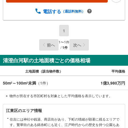
電話する
（通話料無料）
1
1
〜
1
件
前へ
次へ
/
1
件
清澄白河駅の土地面積ごとの価格相場
土地面積（該当物件数）
平均価格
50m
～100m
未満
（
1
件）
1億3,980万円
2
2
物件が所在する市区町村を対象とした平均価格を表示しています。
江
江東区のエリア情報
東
住吉には神社や銭湯、商店街があり、下町の情緒が顕著に残るエリアで
区
す。繁華街のある錦糸町にも近く、江戸時代からの歴史を持つ公園もあ
に