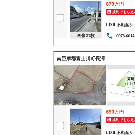
870万円
成約でもらえ
LIXIL不動
画像
21
枚
0078-6014
南巨摩郡富士川町長澤
690万円
成約でもらえ
LIXIL不動