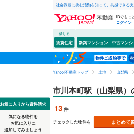
社会課題に挑む活動を知って、共感できる支
IDでもっ
ログイン
借りる
北海道
JR
北海道
東北本線
(
こだわり条件
配置、向き、
賃貸住宅
新築マンション
中古マンシ
川越線
(
31
前道6m
東北
青森
吾妻線
(
27
(
38
)
(
22
)
(
2
平坦地
（
関東
東京
日光線
(
12
Yahoo!不動産トップ
土地
山梨県
販売、価格、
湘南新宿
信越・北陸
新潟
市川本町駅（山梨県）
(
21
)
(
9
)
(
1
(
1,031
)
更地渡し
外房線
(
76
東海
愛知
お気に入りから資料請求
立地
13
件
成田線
(
14
気になる物件を
最寄りの
(
0
)
(
0
)
(
0
近畿
大阪
まとめて
チェックした物件を
東金線
(
27
お気に入りに
追加してみましょう
オンライン対
南武線
(
30