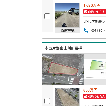
東武伊勢
1,680万円
東武小泉
成約でもらえ
東武鬼怒
LIXIL不動
東武東上
画像
20
枚
0078-6014
西武池袋
西武新宿
南巨摩郡富士川町長澤
西武多摩
西武山口
京王相模
小田急江
東急多摩
850万円
成約でもらえ
東急池上