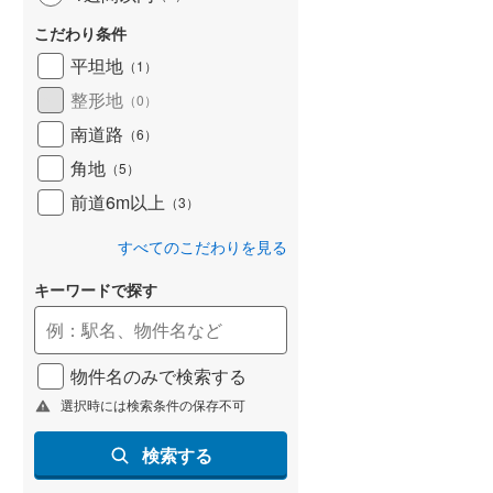
京急本線
(
221
)
こだわり条件
京急逗子線
(
41
)
平坦地
（
1
）
東京モノレール
(
16
)
整形地
（
0
）
相模鉄道本線
(
545
)
南道路
（
6
）
角地
横浜シーサイドライン
(
16
)
（
5
）
前道6m以上
（
3
）
湘南モノレール江の島線
(
91
)
すべてのこだわりを見る
富士急行線
(
30
)
キーワードで探す
東葉高速鉄道
(
117
)
ディズニーリゾートライン
(
13
)
物件名のみで検索する
選択時には検索条件の保存不可
検索する