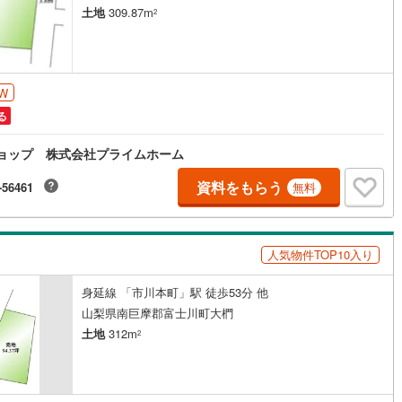
土地
309.87m
2
W
る
産ショップ 株式会社プライムホーム
資料をもらう
-56461
無料
人気物件TOP10入り
身延線 「市川本町」駅 徒歩53分 他
山梨県南巨摩郡富士川町大椚
土地
312m
2