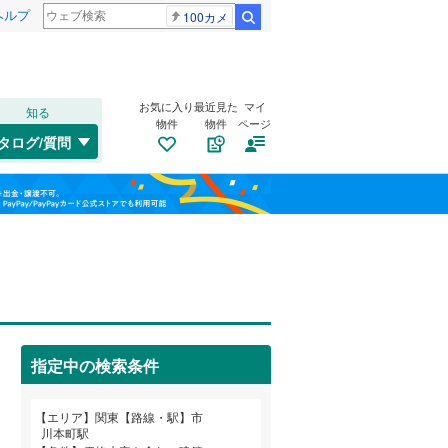
ヘルプ
100カメ
検索
お気に入り
最近見た
マイ
知る
物件
物件
ページ
水郡線
(
103
)
タログ/質問
上越線
(
47
)
南道路
（
6
）
福島
水戸線
(
49
)
(
6
)
(
1
)
(
13
)
古家あり
（
4
）
栃木
群馬
山梨
信越本線
(
18
)
総武本線
(
845
)
(
0
)
(
0
)
(
0
)
京葉線
(
102
)
指定中の検索条件
久留里線
(
180
)
小学校まで1km以内
（
0
）
和歌山
山手線
(
212
)
エリア
関東【路線・駅】市
川本町駅
武蔵野線
(
886
)