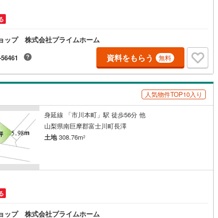
る
産ショップ 株式会社プライムホーム
資料をもらう
-56461
無料
人気物件TOP10入り
身延線 「市川本町」駅 徒歩56分 他
山梨県南巨摩郡富士川町長澤
土地
308.76m
2
る
産ショップ 株式会社プライムホーム