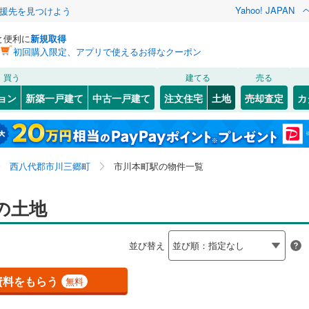
Yahoo! JAPAN
援先を見つけよう
と便利に
新規取得
初回購入限定、アプリで使えるお得なクーポン
検索条件を保存しました
買う
建てる
売る
787
)
常磐線
(
418
)
建ち方、日当たり
ョン
新築一戸建て
中古一戸建て
注文住宅
土地
売却査定
カ
この検索条件の新着物件通知は、
マイページ
から設定できます。
7
)
高崎線
(
580
)
以上
（
3
）
角地
（
5
）
岩手
宮城
秋田
山形
)
両毛線
(
268
)
4
)
(
34
)
(
28
)
(
17
)
(
16
)
(
22
)
(
20
)
1
）
整形地
（
0
）
関東、市川本町駅、価格未定を含む、建築条件付き土地
神奈川
埼玉
千葉
茨城
7
)
烏山線
(
92
)
西八代郡市川三郷町
市川本町駅の物件一覧
を含む
契約、入居関連など
ライン（宇都宮～逗子）
湘南新宿ライン（前橋～小田原）
市ノ瀬
長野
富山
石川
福井
の土地
)
(
0
)
(
0
)
(
0
)
(
0
)
(
1
)
(
1,160
)
（
0
）
第一種低層住居専用地域
（
0
）
(
2
)
9
)
内房線
(
497
)
閉じる
閉じる
お気に入りリストを見る
お気に入りリストを見る
閉じる
閉じる
岐阜
静岡
三重
検索条件を保存する
並び替え
5
)
鹿島線
(
3
)
マイページ
駅が始発駅
（
0
）
海まで2km以内
（
0
）
)
(
0
)
兵庫
京都
滋賀
奈良
資料をもらう
無料
9
)
東海道本線
(
592
)
応
6
)
鶴見線
(
48
)