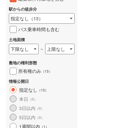
東武桐生線
(
22
)
駅からの徒歩分
東武日光線
(
137
)
指定なし
（
13
）
東武野田線
(
680
)
バス乗車時間も含む
野岩鉄道会津鬼怒川線
(
2
)
土地面積
西武有楽町線
(
35
)
下限なし
上限なし
~
西武多摩湖線
(
177
)
敷地の権利形態
西武狭山線
(
58
)
所有権のみ
（
13
）
京王高尾線
(
310
)
情報公開日
小田急小田原線
(
964
)
指定なし
（
13
）
東急東横線
(
263
)
本日
（
0
）
3日以内
東急田園都市線
(
314
)
（
0
）
5日以内
（
0
）
東急目黒線
(
153
)
1週間以内
（
1
）