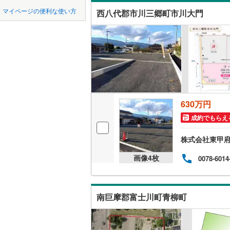
中国
鳥取
マイページの便利な使い方
西八代郡市川三郷町市川大門
オンライ
横浜線
(
94
四国
徳島
相模線
(
74
オンライ
五日市線
(
九州・沖縄
福岡
京浜東北
総武線
(
78
630万円
0
0
0
0
0
0
該当物件
該当物件
該当物件
該当物件
該当物件
該当物件
件
件
件
件
件
件
東北新幹
成約でもらえ
秋田新幹
株式会社東甲
画像
4
枚
0078-6014
地下鉄
東京メト
東京メト
南巨摩郡富士川町青柳町
東京メト
東京メト