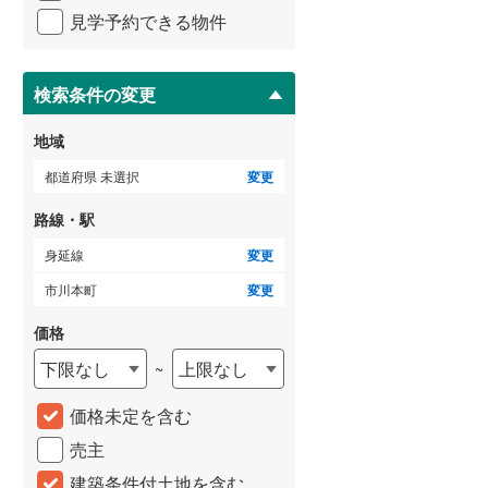
イ
横浜市営地下鉄ブルーライン
(
379
)
見学予約できる物件
ペ
ー
ジ
に
検索条件の変更
保
存
いすみ鉄道
(
11
)
地域
す
る
関東鉄道常総線
(
31
)
都道府県 未選択
変更
銚子電気鉄道
(
2
)
路線・駅
上信電鉄上信線
(
17
)
身延線
変更
市川本町
変更
埼玉新都市交通伊奈線
(
250
)
価格
京成成田高速鉄道アクセス線
(
3
)
下限なし
上限なし
~
京成千葉線
(
105
)
価格未定を含む
京成松戸線
(
231
)
売主
芝山鉄道
(
12
)
建築条件付土地を含む