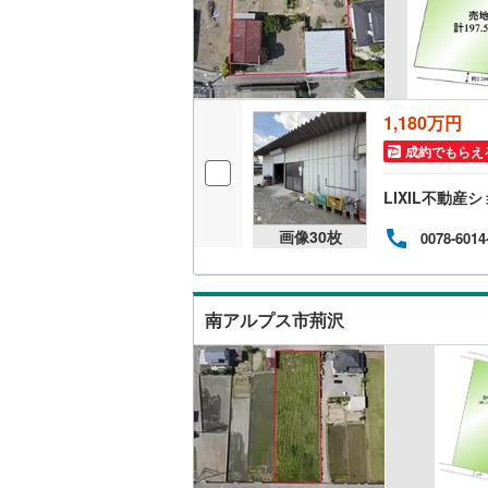
都営新宿
横浜市営
(
154
)
1,180万円
私鉄・その他
わたらせ
成約でもらえ
宇都宮ラ
LIXIL不動
鹿島臨海
画像
30
枚
0078-6014
小湊鐵道
(
上毛電気
南アルプス市荊沢
流鉄流山
京成本線
(
京成金町
北総鉄道