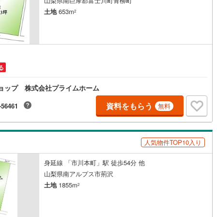
山梨県南巨摩郡富士川町青柳町
線
(
249
)
都営大江戸線
(
237
)
土地
653m
2
地下鉄グリーンライン
渓谷鐵道
(
19
)
真岡鐵道
(
10
)
る
イトレール
(
100
)
関東鉄道竜ケ崎線
(
8
)
産ショップ 株式会社プライムホーム
鉄道大洗鹿島線
(
126
)
ひたちなか海浜鉄道湊線
(
9
)
資料をもらう
-56461
無料
68
)
千葉都市モノレール
(
142
)
鉄道上毛線
(
86
)
秩父鉄道
(
60
)
人気物件TOP10入り
線
(
50
)
つくばエクスプレス
(
233
)
身延線 「市川本町」駅 徒歩54分 他
457
)
京成押上線
(
54
)
山梨県南アルプス市荊沢
土地
1855m
線
(
46
)
京成千原線
(
96
)
2
北総線
(
113
)
山万ユーカリが丘線
(
36
)