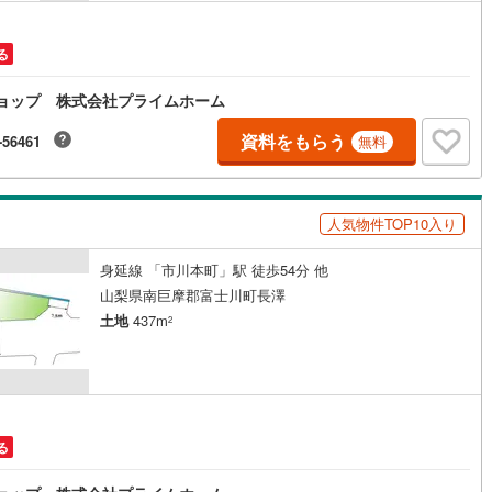
崎線
(
1,079
)
東武亀戸線
(
47
)
線
(
35
)
東武佐野線
(
42
)
る
川線
(
8
)
東武宇都宮線
(
108
)
産ショップ 株式会社プライムホーム
線
(
690
)
東武越生線
(
69
)
資料をもらう
-56461
無料
線
(
952
)
西武秩父線
(
144
)
線
(
800
)
西武国分寺線
(
165
)
人気物件TOP10入り
川線
(
90
)
西武拝島線
(
366
)
身延線 「市川本町」駅 徒歩54分 他
線
(
22
)
京王線
(
603
)
山梨県南巨摩郡富士川町長澤
土地
437m
2
原線
(
372
)
京王井の頭線
(
246
)
ノ島線
(
417
)
小田急多摩線
(
136
)
川線
(
32
)
東急大井町線
(
181
)
る
線
(
112
)
東急世田谷線
(
81
)