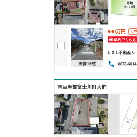
890万円
NE
成約でもらえ
LIXIL不動
画像
16
枚
0078-6014
南巨摩郡富士川町大椚