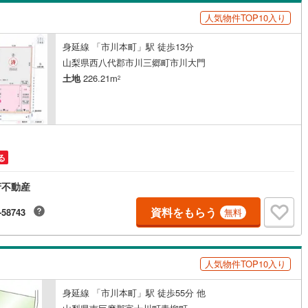
島根
岡山
広島
山口
人気物件TOP10入り
ン内見(相談)可
（
0
）
IT重説可
（
1
）
5
)
根岸線
(
119
)
香川
愛媛
高知
身延線 「市川本町」駅 徒歩13分
5
)
中央本線（JR東日本）
(
1,178
)
保存した条件を見る
ン対応とは？
山梨県西八代郡市川三郷町市川大門
166
)
八高線
(
694
)
佐賀
長崎
熊本
大分
土地
226.21m
2
線
(
925
)
常磐線（各駅停車）
(
257
)
2
)
御殿場線
(
11
)
この条件で検索する
この条件で検索する
この条件で検索する
この条件で検索する
この条件で検索する
この条件で検索する
市区町村以下を選択
市区町村を選択す
駅を選択する
線
(
294
)
上越新幹線
(
182
)
る
線
(
155
)
北陸新幹線
(
187
)
府不動産
資料をもらう
-58743
無料
ロ銀座線
(
58
)
東京メトロ丸ノ内線
(
202
)
ロ日比谷線
(
101
)
東京メトロ東西線
(
199
)
人気物件TOP10入り
ロ有楽町線
(
138
)
東京メトロ半蔵門線
(
63
)
ロ副都心線
(
157
)
都営浅草線
(
144
)
身延線 「市川本町」駅 徒歩55分 他