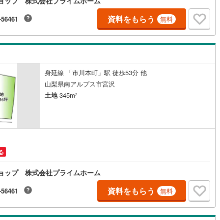
産ショップ 株式会社プライムホーム
国線
(
61
)
東急新横浜線
(
72
)
資料をもらう
-56461
無料
線
(
9
)
京急大師線
(
20
)
浜線
(
22
)
都電荒川線
(
73
)
め
(
0
)
都営日暮里・舎人ライナー
(
112
)
身延線 「市川本町」駅 徒歩53分 他
いずみ野線
(
209
)
相模鉄道新横浜線
(
47
)
山梨県南アルプス市宮沢
鉄道みなとみらい線
(
18
)
江ノ島電鉄
(
142
)
土地
345m
2
鉄道
(
2
)
箱根登山ケーブルカー
(
0
)
鉄道大雄山線
(
5
)
東京臨海高速鉄道りんかい線
(
27
)
レール
(
225
)
埼玉高速鉄道
(
298
)
る
産ショップ 株式会社プライムホーム
資料をもらう
-56461
無料