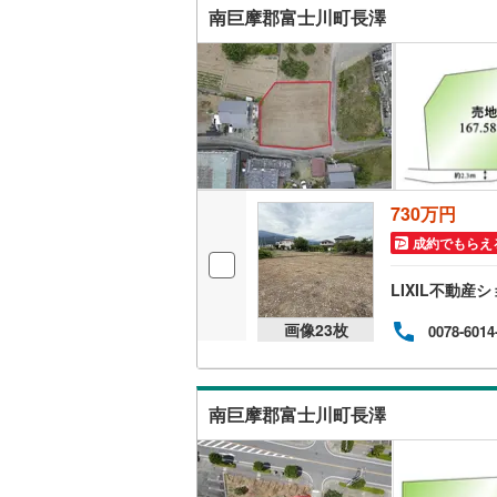
南巨摩郡富士川町長澤
730万円
成約でもらえ
LIXIL不動
画像
23
枚
0078-6014
南巨摩郡富士川町長澤