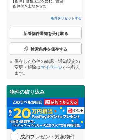
条件
価格未定を含む、建築
条件付き土地を含む
横須賀線
(
322
)
条件をリセットする
青梅線
(
325
)
詳しく見る
こ
新着物件通知を受け取る
小海線
(
15
)
宮崎
鹿児島
沖縄
の
検
埼京線
(
480
)
索
検索条件を保存する
条
身延線
(
142
)
件
保存した条件の確認・通知設定の
で
する
る
変更・解除は
マイページ
から行え
条件をリセットする
条件をリセットする
条件をリセットする
条件をリセットする
条件をリセットする
条件をリセットする
山形新幹線
(
233
)
通
ます。
知
東海道新幹線
(
23
)
を
受
物件の絞り込み
け
東京メトロ丸ノ内方南支線
(
49
)
取
る
東京メトロ千代田線
(
105
)
・
条
東京メトロ南北線
(
158
)
件
を
都営三田線
(
158
)
成約プレゼント対象物件
マ