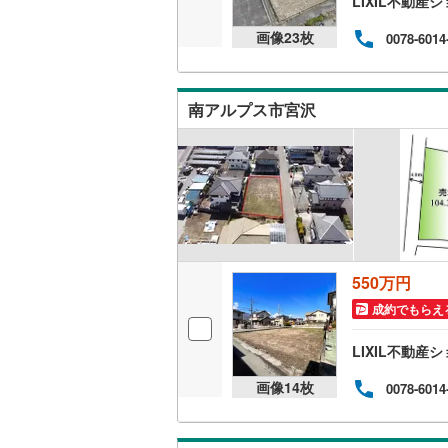
LIXIL不動
こどもの
画像
23
枚
0078-6014
京急空港
京急久里
南アルプス市宮沢
ゆりかも
相模鉄道
横浜高速
箱根登山
伊豆箱根
550万円
多摩モノ
成約でもらえ
LIXIL不動
画像
14
枚
0078-6014