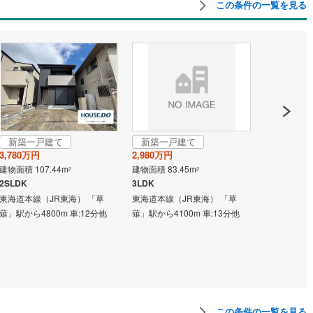
この条件の一覧を見る
新築一戸建て
新築一戸建て
成約でも
3,780万円
2,980万円
新築一戸
建物面積 107.44m
建物面積 83.45m
2
2
2,399万円
2SLDK
3LDK
建物面積 95.
東海道本線（JR東海） 「草
東海道本線（JR東海） 「草
3LDK
薙」駅から4800m 車:12分他
薙」駅から4100m 車:13分他
東海道本線（
薙」駅 徒歩6
この条件の一覧を見る