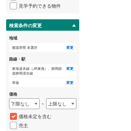
(
0
)
イ
見学予約できる物件
ペ
三岐鉄道三岐線
(
16
)
ー
近鉄志摩線
(
16
)
ジ
に
検索条件の変更
近鉄鈴鹿線
(
8
)
保
存
地域
す
る
都道府県 未選択
変更
路線・駅
東海道本線（JR東海）、静岡鉄
変更
道静岡清水線
草薙
変更
価格
下限なし
上限なし
~
価格未定を含む
売主