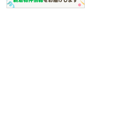
らえる
成約でもらえる
成約でもらえる
建て
新築一戸建て
新築一戸建て
2,299万円
3,780万円
58m
建物面積 93.15m
建物面積 106.19m
2
2
2
3LDK
5LDK
JR東海） 「草
東海道本線（JR東海） 「草
東海道本線（JR東海） 
6分 他
薙」駅 バス21分 上力町 バス停
薙」駅 徒歩22分 他
下車 徒歩14分 他