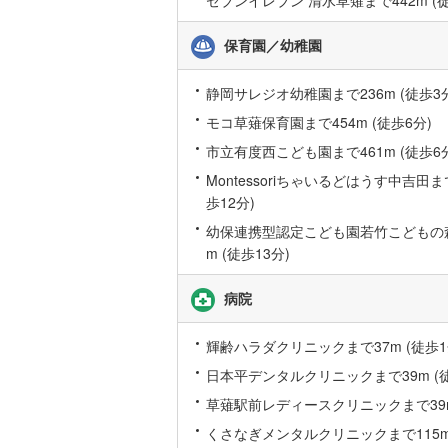
保育園／幼稚園
静岡サレジオ幼稚園まで236m (徒歩3
モコ草薙保育園まで454m (徒歩6分)
市立有度西こども園まで461m (徒歩6
Montessoriちゃいるどはうす中吉田まで
歩12分)
幼保連携型認定こども園若竹こどもの森
m (徒歩13分)
病院
輝齢ハラダクリニックまで37m (徒歩1
日本平デンタルクリニックまで39m (徒
草薙駅前レディースクリニックまで39m
くさなぎメンタルクリニックまで115m 