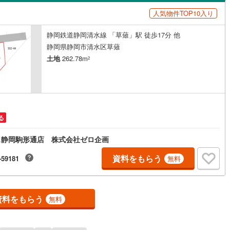
島根
岡山
広島
山口
96
)
伊豆箱根鉄道駿豆線
(
50
)
人気物件TOP10入り
)
(
1
)
(
5
)
(
45
)
(
229
)
(
37
)
(
37
)
ン内見(相談)可
（
0
）
IT重説可
（
0
）
鉄道
(
278
)
長良川鉄道
(
30
)
香川
愛媛
高知
静岡鉄道静岡清水線 「草薙」駅 徒歩17分 他
保存した条件を見る
事業城北線
(
96
)
名古屋臨海高速鉄道あおなみ線
ン対応とは？
静岡県静岡市清水区草薙
(
64
)
佐賀
長崎
熊本
大分
土地
262.78m
)
(
5
)
(
21
)
(
1
)
(
11
)
(
14
)
(
15
)
2
静岡清水線
(
15
)
大井川鐵道大井川本線
(
0
)
69
)
豊橋鉄道東田本線
(
335
)
この条件で検索する
この条件で検索する
この条件で検索する
この条件で検索する
この条件で検索する
この条件で検索する
市区町村以下を選択
市区町村を選択す
駅を選択する
交通リニモ
(
65
)
名鉄名古屋本線
(
570
)
8
)
(
12
)
(
18
)
(
4
)
(
8
)
(
11
)
(
7
)
る
線
(
79
)
名鉄三河線
(
205
)
ス静岡駒形通店 株式会社ゼロ企画
線
(
110
)
名鉄常滑線
(
123
)
5
)
(
4
)
(
3
)
(
43
)
(
3
)
(
3
)
(
5
)
資料をもらう
-59181
無料
線
(
80
)
名鉄知多新線
(
4
)
線
(
44
)
名鉄竹鼻線
(
8
)
資料をもらう
無料
原線
(
24
)
名鉄広見線
(
18
)
)
(
0
)
(
0
)
(
2
)
(
3
)
(
0
)
(
0
)
線
(
203
)
名鉄空港線
(
22
)