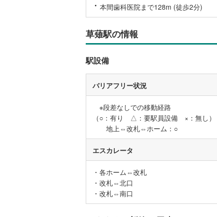
本間歯科医院まで128m (徒歩2分)
草薙駅の情報
駅設備
バリアフリー状況
※段差なしでの移動経路
（○：有り △：要駅員設備 ×：無し）
地上⇔改札⇔ホーム：○
エスカレータ
・各ホーム⇔改札
・改札⇔北口
・改札⇔南口