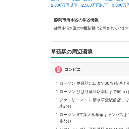
2,000万円以下
2,500万円以下
3,000
静
静岡市清水区の学区情報
岡
市
静岡市清水区の学区情報は公開されています
清
水
区
に
草薙駅の周辺環境
関
す
る
コンビニ
情
報
ローソン 草薙駅北口まで38m (徒歩1分
ローソン ひばり草薙駅南口まで50m (
ファミリーマート 清水草薙駅前店まで10
歩2分)
ローソン S常葉大学草薙キャンパスまで3
歩5分)
セブンイレブン 清水草薙まで442m (徒