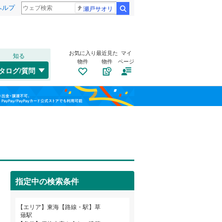
ヘルプ
瀬戸サオリ
検索
お気に入り
最近見た
マイ
知る
物件
物件
ページ
東海道本線（JR東海）
(
939
)
タログ/質問
飯田線
(
362
)
南道路
（
0
）
福島
高山本線（JR東海）
(
44
)
(
0
)
(
3
)
(
2
)
古家あり
（
0
）
栃木
群馬
山梨
紀勢本線（JR東海）
(
9
)
関西本線（JR西日本）
(
103
)
(
10
)
(
13
)
(
5
)
指定中の検索条件
名古屋市営地下鉄鶴舞線
(
159
)
小学校まで1km以内
（
0
）
(
6
)
(
48
)
(
6
)
和歌山
名古屋市営地下鉄名港線
(
48
)
エリア
東海【路線・駅】草
薙駅