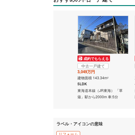
成約でもらえる
中古一戸建て
3,049万円
建物面積 143.34m
2
5LDK
東海道本線（JR東海） 「草
薙」駅から2000m 車:5分
ラベル・アイコンの意味
リフォーム