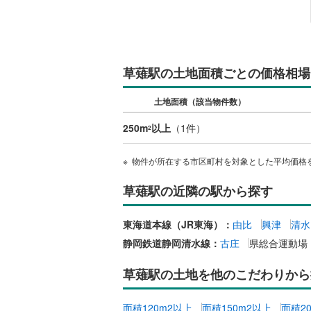
明知鉄道
(
三岐鉄道
(
1
)
(
1
)
(
0
近鉄名古
草薙駅の土地面積ごとの価格相場
近鉄大阪
土地面積（該当物件数）
250m
以上
（
1
件）
2
物件が所在する市区町村を対象とした平均価格
草薙駅の近隣の駅から探す
東海道本線（JR東海）：
由比
興津
清水
静岡鉄道静岡清水線：
古庄
県総合運動場
草薙駅の土地を他のこだわりから
面積120m2以上
面積150m2以上
面積2