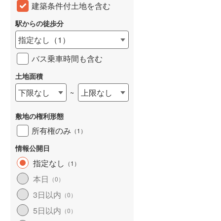
建築条件付土地を含む
駅からの徒歩分
指定なし
（
1
）
バス乗車時間も含む
土地面積
下限なし
上限なし
~
敷地の権利形態
所有権のみ
（
1
）
情報公開日
指定なし
（
1
）
本日
（
0
）
3日以内
（
0
）
5日以内
（
0
）