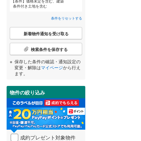
条件
価格未定を含む、建築
天竜浜名湖鉄道
(
22
)
条件付き土地を含む
(
25
)
(
50
)
(
57
)
伊勢鉄道
(
30
)
条件をリセットする
岳南鉄道線
(
2
)
詳しく見る
こ
新着物件通知を受け取る
宮崎
鹿児島
沖縄
の
(
15
)
(
19
)
(
11
)
検
大井川鐵道井川線
(
0
)
索
検索条件を保存する
条
豊橋鉄道渥美線
(
354
)
件
保存した条件の確認・通知設定の
で
する
る
変更・解除は
マイページ
から行え
条件をリセットする
条件をリセットする
条件をリセットする
条件をリセットする
条件をリセットする
条件をリセットする
名鉄豊川線
(
123
)
(
3
)
(
2
)
(
4
)
通
ます。
知
名鉄蒲郡線
(
95
)
を
受
名鉄築港線
(
14
)
物件の絞り込み
関ケ原
け
(
2
)
取
名鉄津島線
(
17
)
る
・
名鉄犬山線
(
176
)
条
件
名鉄小牧線
(
130
)
を
狐ケ崎
(
1
)
(
2
)
成約プレゼント対象物件
マ
樽見鉄道
(
45
)