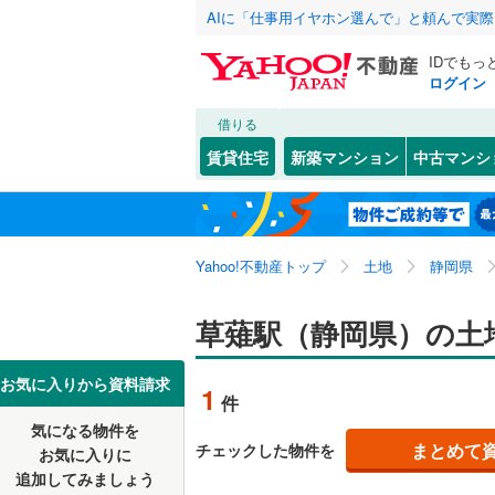
AIに「仕事用イヤホン選んで」と頼んで実
IDでもっ
ログイン
借りる
北海道
JR
北海道
東海道本線
こだわり条件
配置、向き、
賃貸住宅
新築マンション
中古マンシ
御殿場線
(
前道6m
東北
青森
中央本線（
(
22
)
(
2
)
(
1
平坦地
（
関東
東京
太多線
(
80
Yahoo!不動産トップ
土地
静岡県
販売、価格、
名松線
(
4
)
信越・北陸
新潟
草薙駅（静岡県）の土
更地渡し
(
2
)
(
1
)
(
3
草津線
(
24
東海
愛知
お気に入りから資料請求
立地
1
件
地下鉄
名古屋市
気になる物件を
最寄りの
(
0
)
(
0
)
(
2
近畿
大阪
名古屋市
まとめて
チェックした物件を
お気に入りに
追加してみましょう
オンライン対