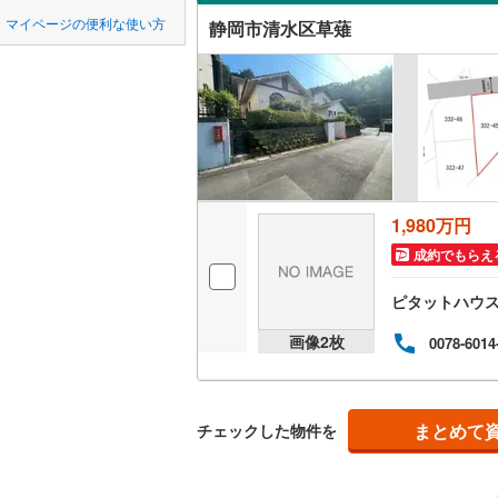
中国
鳥取
私鉄・その他
伊豆急行
(
マイページの便利な使い方
静岡市清水区草薙
(
2
)
(
3
)
(
3
オンライ
愛知環状
四国
徳島
東海交通
オンライ
三ケ根
九州・沖縄
福岡
(
30
)
(
3
(
7
)
静岡鉄道
遠州鉄道
(
1,980万円
0
0
0
0
0
0
愛知高速
(
9
)
(
8
)
(
1
該当物件
該当物件
該当物件
該当物件
該当物件
該当物件
件
件
件
件
件
件
成約でもらえ
名鉄西尾
ピタットハウ
名鉄豊田
(
18
)
(
2
)
(
2
画像
2
枚
0078-6014
名鉄河和
名鉄尾西
まとめて
チェックした物件を
名鉄各務
(
4
)
(
2
)
(
0
名鉄瀬戸