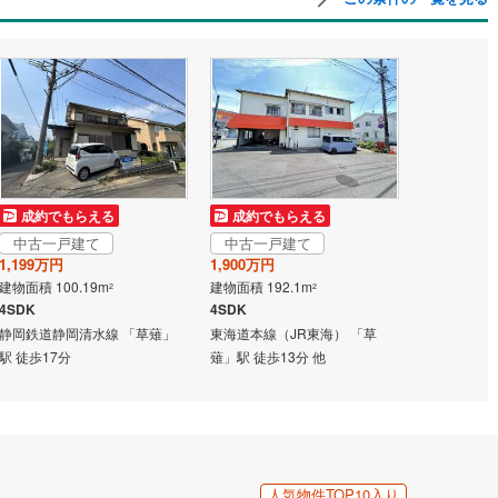
成約でもらえる
成約でもらえる
中古一戸建て
中古一戸建て
1,199万円
1,900万円
建物面積 100.19m
建物面積 192.1m
2
2
4SDK
4SDK
静岡鉄道静岡清水線 「草薙」
東海道本線（JR東海） 「草
駅 徒歩17分
薙」駅 徒歩13分 他
人気物件TOP10入り