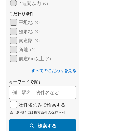
1週間以内
（
0
）
こだわり条件
平坦地
（
0
）
整形地
（
0
）
南道路
（
0
）
角地
（
0
）
前道6m以上
（
0
）
すべてのこだわりを見る
キーワードで探す
物件名のみで検索する
選択時には検索条件の保存不可
検索する