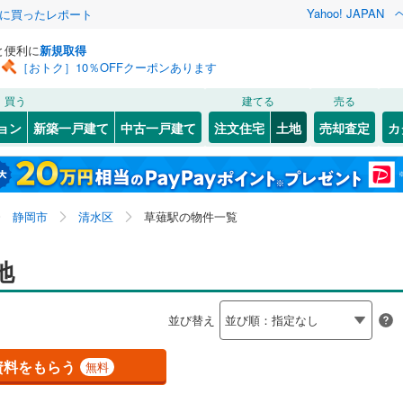
Yahoo! JAPAN
際に買ったレポート
と便利に
新規取得
［おトク］10％OFFクーポンあります
検索条件を保存しました
買う
建てる
売る
（JR東日本）
(
24
)
伊東線
(
48
)
建ち方、日当たり
ョン
新築一戸建て
中古一戸建て
注文住宅
土地
売却査定
カ
この検索条件の新着物件通知は、
マイページ
から設定できます。
92
)
身延線
(
27
)
以上
（
0
）
角地
（
0
）
岩手
宮城
秋田
山形
JR東海）
(
375
)
武豊線
(
40
)
東田子の浦
6
)
(
44
)
(
11
)
(
6
)
(
0
)
(
9
)
0
）
整形地
（
0
）
(
1
)
東海、草薙駅、価格未定を含む、建築条件付き土地を含
神奈川
埼玉
千葉
茨城
)
関西本線（JR東海）
(
87
)
静岡市
清水区
草薙駅の物件一覧
む
契約、入居関連など
参宮線
(
3
)
長野
富山
石川
福井
地
（
1
）
第一種低層住居専用地域
（
1
）
)
(
1
)
(
3
)
(
11
)
(
3
)
(
2
)
(
15
)
)
東海道新幹線
(
356
)
閉じる
閉じる
お気に入りリストを見る
お気に入りリストを見る
閉じる
閉じる
岐阜
静岡
三重
検索条件を保存する
並び替え
営地下鉄東山線
(
234
)
名古屋市営地下鉄名城線
(
232
)
マイページ
駅が始発駅
（
0
）
海まで2km以内
（
0
）
)
(
6
)
(
0
)
(
1
)
(
7
)
(
21
)
(
5
)
兵庫
京都
滋賀
奈良
営地下鉄桜通線
(
167
)
名古屋市営地下鉄上飯田線
(
45
)
資料をもらう
無料
応