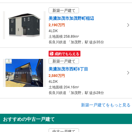
存
す
新築一戸建て
る
美濃加茂市加茂野町稲辺
2,190万円
4LDK
土地面積 258.89m
2
長良川鉄道 「加茂野」駅 徒歩35分
成約でもらえる
新築一戸建て
美濃加茂市西町8丁目
2,580万円
4LDK
土地面積 204.16m
2
長良川鉄道 「加茂野」駅 徒歩28分
新築一戸建てをもっと見る
新築一戸建て
美濃加茂市加茂野町稲辺
おすすめの中古一戸建て
2,190万円
4LDK
中古一戸建て
土地面積 205.63m
2