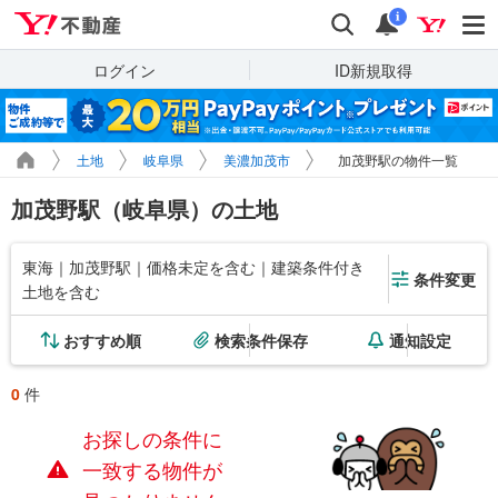
Yahoo!不動産
検索
通知
i
ログイン
ID新規取得
土地
岐阜県
美濃加茂市
加茂野駅の物件一覧
加茂野駅（岐阜県）の土地
東海｜加茂野駅｜価格未定を含む｜建築条件付き
条件変更
土地を含む
おすすめ順
検索条件保存
通知設定
0
件
お探しの条件に
一致する物件が