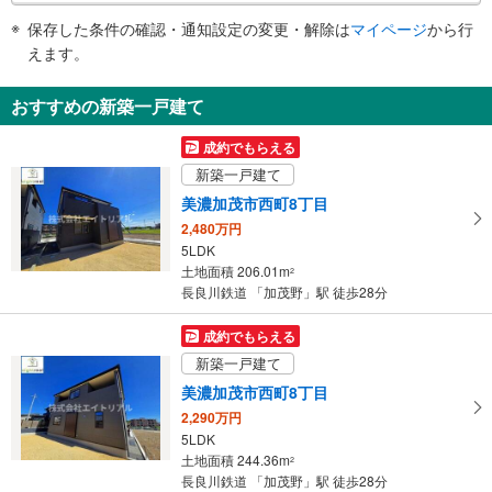
件
保存した条件の確認・通知設定の変更・解除は
マイページ
から行
で
えます。
通
知
おすすめの新築一戸建て
を
受
成約でもらえる
け
新築一戸建て
取
美濃加茂市西町8丁目
る
2,480万円
・
5LDK
条
土地面積 206.01m
2
件
長良川鉄道 「加茂野」駅 徒歩28分
を
マ
成約でもらえる
イ
新築一戸建て
ペ
美濃加茂市西町8丁目
ー
2,290万円
ジ
5LDK
に
土地面積 244.36m
2
保
長良川鉄道 「加茂野」駅 徒歩28分