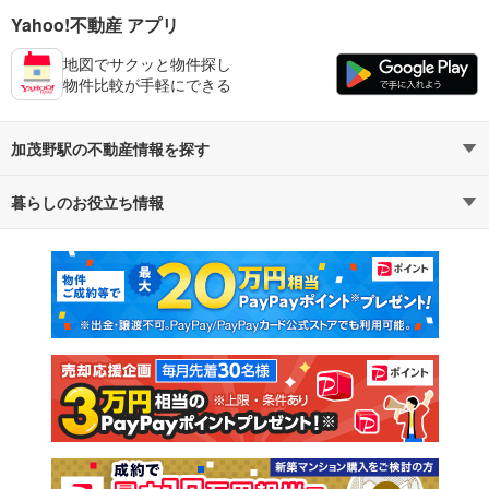
Yahoo!不動産 アプリ
地図でサクッと物件探し
物件比較が手軽にできる
加茂野駅の不動産情報を探す
暮らしのお役立ち情報
不動産・住宅
賃貸住宅
マンションカタログ
教えて！住まいの先生
新築マンション
中古マンション
新築一戸建て
中古一戸建て
注文住宅
土地
売却査定