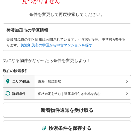
見つかりません
条件を変更して再度検索してください。
美
美濃加茂市の学区情報
濃
美濃加茂市の学区情報は公開されています。小学校が9件、中学校が0件あ
加
ります。
美濃加茂市の学区から中古マンションを探す
茂
市
に
気になる物件がなかったら
条件を変更しよう！
関
現在の検索条件
す
る
東海｜加茂野駅
エリア/路線
情
報
価格未定を含む｜建築条件付き土地を含む
詳細条件
こ
新着物件通知を受け取る
の
検
索
検索条件を保存する
条