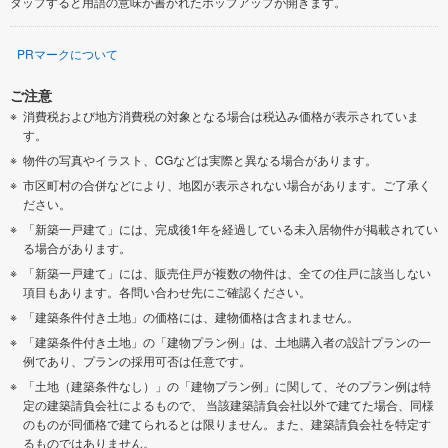
タップすると用語の意味が書かれたポップアップが開きます。
PRマークについて
ご注意
消費税および地方消費税の対象となる場合は税込み価格が表示されていま
す。
物件の写真やイラスト、CGなどは実際と異なる場合があります。
市区町村の合併などにより、地図が表示されない場合があります。ご了承く
ださい。
「新築一戸建て」には、完成後1年を経過している未入居物件が掲載されてい
る場合があります。
「新築一戸建て」には、販売住戸が複数の物件は、全ての住戸に該当しない
項目もあります。各問い合わせ先にご確認ください。
「建築条件付き土地」の価格には、建物価格は含まれません。
「建築条件付き土地」の「建物プラン例」は、土地購入者の設計プランの一
例であり、プランの採用可否は任意です。
「土地（建築条件なし）」の「建物プラン例」に関して、そのプラン例は特
定の建築請負会社によるもので、 当該建築請負会社以外で建てた場合、同様
のものが同価格で建てられるとは限りません。また、建築請負会社を特定す
るものではありません。