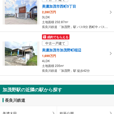
長良川鉄道 「加茂野」駅 徒歩34分
美濃加茂市西町5丁目
2,280万円
3LDK
土地面積 232.87m
2
長良川鉄道 「加茂野」駅 バス9分 西町中 バス停下車 徒歩4分
成約でもらえる
中古一戸建て
美濃加茂市加茂野町稲辺
1,699万円
4LDK
土地面積 235m
2
長良川鉄道 「加茂野」駅 徒歩42分
加茂野駅の近隣の駅から探す
長良川鉄道
美濃太田
前平公園