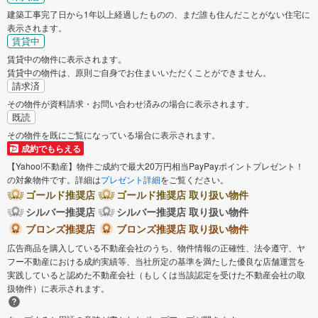
建築工事完了日から1年以上経過したものの、まだ誰も住んだことがない住宅に
表示されます。
賃貸中
賃貸中の物件に表示されます。
賃貸中の物件は、原則ご自身でお住まいいただくことができません。
請求済
その物件が資料請求・お問い合わせ済みの場合に表示されます。
既読
その物件を既にご覧になっている場合に表示されます。
成約でもらえる
【Yahoo!不動産】物件ご成約で最大20万円相当PayPayポイントプレゼント！
の対象物件です。詳細は
プレゼント詳細
をご覧ください。
ゴールド推奨店
ゴールド推奨店 取り扱い物件
シルバー推奨店
シルバー推奨店 取り扱い物件
ブロンズ推奨店
ブロンズ推奨店 取り扱い物件
広告商品を購入している不動産会社のうち、物件情報の正確性、法令遵守、ヤ
フー不動産における成約実績等、当社所定の基準を満たした優良な店舗運営を
実践していると認めた不動産会社（もしくは当該認定を受けた不動産会社の取
扱物件）に表示されます。