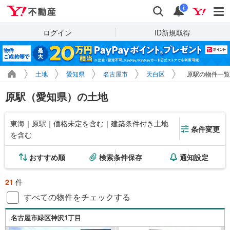
Yahoo!不動産
検索
通知
i
ログイン
ID新規取得
土地
愛知県
名古屋市
天白区
原駅の物件一覧
原駅（愛知県）の土地
東海｜原駅｜価格未定を含む｜建築条件付き土地
条件変更
を含む
おすすめ順
検索条件保存
通知設定
21
件
すべての物件をチェックする
名古屋市緑区神沢1丁目