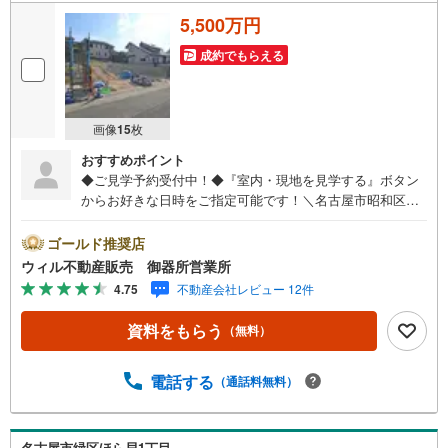
5,500万円
成約でもらえる
画像
15
枚
おすすめポイント
◆ご見学予約受付中！◆『室内・現地を見学する』ボタン
からお好きな日時をご指定可能です！＼名古屋市昭和区、
天白区ご売却依頼数1位（2025年10月現在レインズ調べ）/
名古屋市昭和区、天白区の直接のご売却依頼を数多くいた
ゴールド推奨店
だいている不動産仲介会社です。ネット上で分かる立地環
ウィル不動産販売 御器所営業所
境はもちろん、過去にお任せいただいたお客様に現地の生
4.75
不動産会社レビュー 12件
の声をもとに住戸環境を提案致します。＼平日のお住まい
探しの方へ/弊社では平日にご内覧・契約など平日にお住ま
資料をもらう
（無料）
い探しをされるお客様にサービスをご用意しています。＼
お仕事で忙しい方へ/午前10時から午後7時まで”毎日”営業し
ています。事前にご予約頂きましたら営業時間外でのご内
電話する
（通話料無料）
覧もご対応いたします。＼本物件の他にも気になる物件が
ある方へ/不動産業者間で不動産情報が共有されているの
で、名古屋市全域や、その他隣接エリアでもご内覧が可能
名古屋市緑区ほら貝1丁目