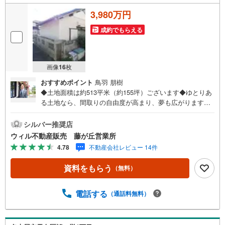
3,980万円
成約でもらえる
画像
16
枚
おすすめポイント
鳥羽 朋樹
◆土地面積は約513平米（約155坪）ございます◆ゆとりあ
る土地なら、間取りの自由度が高まり、夢も広がります
ね！◆現在、古家がございます（解体更地渡し）◆建築条
件はございません！お好きなハウスメーカー・工務店をお
シルバー推奨店
選びいただけます！◆ご家族の理想に合ったマイホームを
ウィル不動産販売 藤が丘営業所
ご実現ください！◆「高針小学校」まで徒歩約6分！子育て
4.78
不動産会社レビュー 14件
世帯にも嬉しい立地！◆「西友（高針店）」まで徒歩約5
分、毎日のお買い物に便利な立地！◆緑豊かな「神丘公
資料をもらう
（無料）
園」まで徒歩約10分、「牧野ヶ池緑地」まで徒歩約19分！
休日の楽しみも増えますね！【営業時間 10:00～19:00】上
記時間はお電話が繋がりやすくなっております。お気軽に
電話する
（通話料無料）
ご連絡下さい！現地を見学される場合はご見学予約ボタン
よりご希望の日時をご記入いただけますとスムーズにご案
内が可能です。**住宅ローン**諸費用込融資や築年数の古い