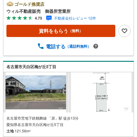
名古屋市昭和区、天白区の直接のご売却依頼を数多くいた
ゴールド推奨店
だいている不動産仲介会社です。ネット上で分かる立地環
ウィル不動産販売 御器所営業所
境はもちろん、過去にお任せいただいたお客様に現地の生
4.75
不動産会社レビュー 12件
の声をもとに住戸環境を提案致します。＼平日のお住まい
探しの方へ/弊社では平日にご内覧・契約など平日にお住ま
資料をもらう
（無料）
い探しをされるお客様にサービスをご用意しています。＼
お仕事で忙しい方へ/午前10時から午後7時まで”毎日”営業し
ています。事前にご予約頂きましたら営業時間外でのご内
電話する
（通話料無料）
覧もご対応いたします。＼本物件の他にも気になる物件が
ある方へ/不動産業者間で不動産情報が共有されているの
で、名古屋市全域や、その他隣接エリアでもご内覧が可能
名古屋市天白区梅が丘5丁目
です！ 【御器所営業所】○地下鉄桜通線、鶴舞線「御器
所」駅徒歩1分○お子様が遊べるキッズスペースあり○定休
日ございません
名古屋市営地下鉄鶴舞線 「原」駅 徒歩13分
愛知県名古屋市天白区梅が丘5丁目
土地
121.56m
2