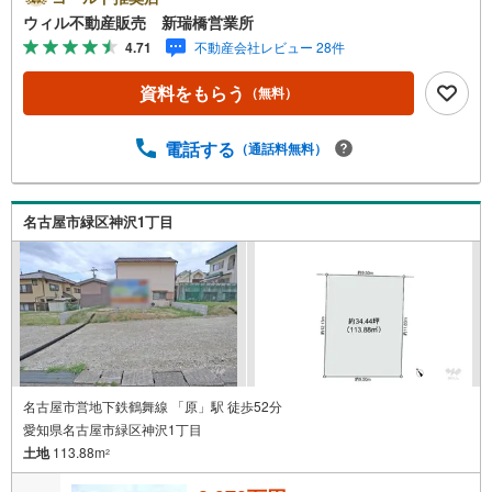
おむつ替えスペースを完備しており、お子様連れのお客様
ウィル不動産販売 新瑞橋営業所
も安心してご利用いただけます。●平日のお住まい探しの方
4.71
不動産会社レビュー 28件
へ●弊社では平日にご内覧や契約を希望されるお客様のため
に、「平日会員制度」という割引プランをご用意していま
資料をもらう
（無料）
す。●お仕事で忙しい方へ●午前10時から午後7時まで、毎
日営業しております。事前にご予約いただければ、営業時
間外でのご内覧にも対応いたします。また、オンライン内
電話する
（通話料無料）
覧や事前のLINE相談も可能です。●すぐの内覧も可能です●
弊社は定休日なく営業しており、当日のご内覧も承りま
す。弊社で掲載している物件以外にもご紹介可能ですの
名古屋市緑区神沢1丁目
で、一度ご相談ください。●その他の相談もプロが対応●物
件に関することはもちろん、住宅ローンなどの資金面やリ
フォームに関することなど、お住まいに関するどんなこと
でもお気軽にご相談ください。
名古屋市営地下鉄鶴舞線 「原」駅 徒歩52分
愛知県名古屋市緑区神沢1丁目
土地
113.88m
2