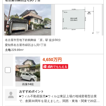
です！ 【御器所営業所】○地下鉄桜通線、鶴舞線「御器
所」駅徒歩1分○お子様が遊べるキッズスペースあり○定休
日ございません
名古屋市営地下鉄鶴舞線 「原」駅 徒歩56分
愛知県名古屋市緑区ほら貝1丁目
土地
229.89m
2
4,650万円
成約でもらえる
画像
14
枚
おすすめポイント
■ウィル不動産販売■ウィルは東証上場の地域密着型企業
で、創業30周年を迎えました。関西・東海・関東で20店舗
超えの営業所があり、エリア間で連携したお手伝いも可能