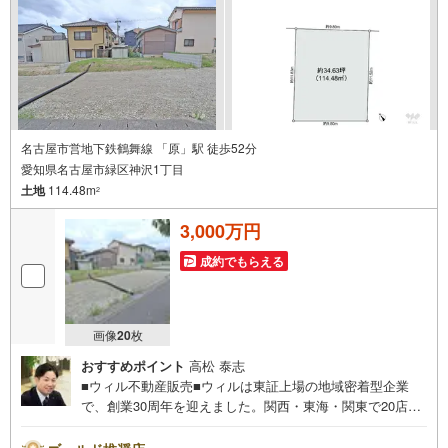
件に関することはもちろん、住宅ローンなどの資金面やリ
フォームに関することなど、お住まいに関するどんなこと
でもお気軽にご相談ください。
名古屋市営地下鉄鶴舞線 「原」駅 徒歩52分
愛知県名古屋市緑区神沢1丁目
土地
114.48m
2
3,000万円
成約でもらえる
画像
20
枚
おすすめポイント
高松 泰志
■ウィル不動産販売■ウィルは東証上場の地域密着型企業
で、創業30周年を迎えました。関西・東海・関東で20店舗
超えの営業所があり、エリア間で連携したお手伝いも可能
です。新瑞橋駅から徒歩1分の店舗には、キッズスペースや