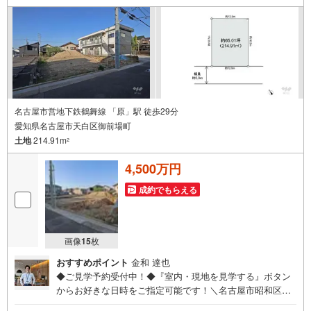
です！ 【御器所営業所】○地下鉄桜通線、鶴舞線「御器
所」駅徒歩1分○お子様が遊べるキッズスペースあり○定休
日ございません
名古屋市営地下鉄鶴舞線 「原」駅 徒歩29分
愛知県名古屋市天白区御前場町
土地
214.91m
2
4,500万円
成約でもらえる
画像
15
枚
おすすめポイント
金和 達也
◆ご見学予約受付中！◆『室内・現地を見学する』ボタン
からお好きな日時をご指定可能です！＼名古屋市昭和区、
天白区ご売却依頼数1位（2025年10月現在レインズ調べ）/