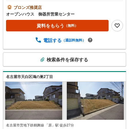
記時間はお電話が繋がりやすくなっております。ぜひお気
軽にご連絡ください！現地を見学される場合は「室内・現
ブロンズ推奨店
地を見学する（無料）」ボタンよりご希望の日時をご記入
オープンハウス 御器所営業センター
いただけますとスムーズにご案内が可能です。◎現地のご
案内について・平日や夜遅い時間帯もご案内が可能 ※定休
資料をもらう
（無料）
日を除く・経験豊富なスタッフが物件詳細を丁寧にご説明
いたします。・車でご自宅や最寄り駅等、ご指定の場所ま
電話する
（通話料無料）
で送迎します。・チャイルドシートのご用意ございます。
◎個別FP相談会 無料物件のご紹介だけでなく住宅ロー
ン・資金のご相談、まずは家探しについて話を聞きたいと
こ
いう方も大歓迎です！年間8000棟以上の限定物件を発表し
検索条件を保存する
の
ているオープンハウスだから出会える物件が多数ございま
検
す。ぜひお気軽にご連絡・ご相談ください！※限定物件:当
索
社のみ、もしくは当社を含めた数社でのみご紹介可能なオ
名古屋市天白区鴻の巣2丁目
条
ープンハウス・ディベロップメントの物件
件
で
通
知
を
受
け
名古屋市営地下鉄鶴舞線 「原」駅 徒歩27分