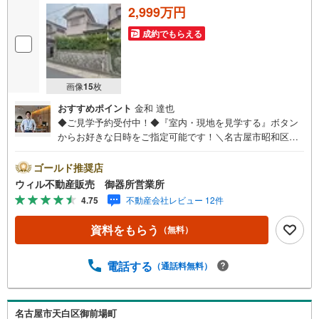
2,999万円
成約でもらえる
画像
15
枚
おすすめポイント
金和 達也
◆ご見学予約受付中！◆『室内・現地を見学する』ボタン
からお好きな日時をご指定可能です！＼名古屋市昭和区、
天白区ご売却依頼数1位（2025年10月現在レインズ調べ）/
名古屋市昭和区、天白区の直接のご売却依頼を数多くいた
ゴールド推奨店
だいている不動産仲介会社です。ネット上で分かる立地環
ウィル不動産販売 御器所営業所
境はもちろん、過去にお任せいただいたお客様に現地の生
4.75
不動産会社レビュー 12件
の声をもとに住戸環境を提案致します。＼平日のお住まい
探しの方へ/弊社では平日にご内覧・契約など平日にお住ま
資料をもらう
（無料）
い探しをされるお客様にサービスをご用意しています。＼
お仕事で忙しい方へ/午前10時から午後7時まで”毎日”営業し
ています。事前にご予約頂きましたら営業時間外でのご内
電話する
（通話料無料）
覧もご対応いたします。＼本物件の他にも気になる物件が
ある方へ/不動産業者間で不動産情報が共有されているの
で、名古屋市全域や、その他隣接エリアでもご内覧が可能
名古屋市天白区御前場町