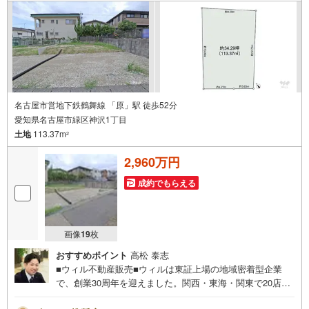
件に関することはもちろん、住宅ローンなどの資金面やリ
フォームに関することなど、お住まいに関するどんなこと
でもお気軽にご相談ください。
名古屋市営地下鉄鶴舞線 「原」駅 徒歩52分
愛知県名古屋市緑区神沢1丁目
土地
113.37m
2
2,960万円
成約でもらえる
画像
19
枚
おすすめポイント
高松 泰志
■ウィル不動産販売■ウィルは東証上場の地域密着型企業
で、創業30周年を迎えました。関西・東海・関東で20店舗
超えの営業所があり、エリア間で連携したお手伝いも可能