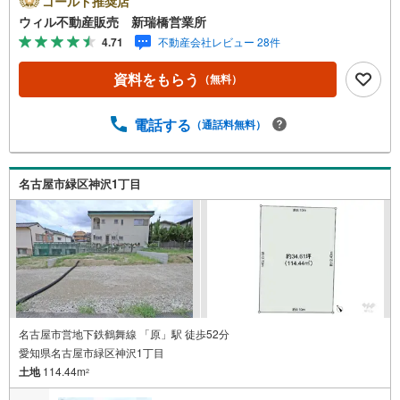
ゴールド推奨店
おむつ替えスペースを完備しており、お子様連れのお客様
ウィル不動産販売 新瑞橋営業所
も安心してご利用いただけます。●平日のお住まい探しの方
4.71
不動産会社レビュー 28件
へ●弊社では平日にご内覧や契約を希望されるお客様のため
に、「平日会員制度」という割引プランをご用意していま
資料をもらう
（無料）
す。●お仕事で忙しい方へ●午前10時から午後7時まで、毎
日営業しております。事前にご予約いただければ、営業時
間外でのご内覧にも対応いたします。また、オンライン内
電話する
（通話料無料）
覧や事前のLINE相談も可能です。●すぐの内覧も可能です●
弊社は定休日なく営業しており、当日のご内覧も承りま
す。弊社で掲載している物件以外にもご紹介可能ですの
名古屋市緑区神沢1丁目
で、一度ご相談ください。●その他の相談もプロが対応●物
件に関することはもちろん、住宅ローンなどの資金面やリ
フォームに関することなど、お住まいに関するどんなこと
でもお気軽にご相談ください。
名古屋市営地下鉄鶴舞線 「原」駅 徒歩52分
愛知県名古屋市緑区神沢1丁目
土地
114.44m
2