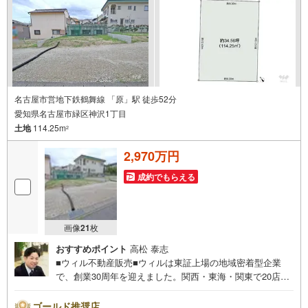
名古屋市営地下鉄鶴舞線 「原」駅 徒歩52分
愛知県名古屋市緑区神沢1丁目
土地
114.25m
2
2,970万円
成約でもらえる
画像
21
枚
おすすめポイント
高松 泰志
■ウィル不動産販売■ウィルは東証上場の地域密着型企業
で、創業30周年を迎えました。関西・東海・関東で20店舗
超えの営業所があり、エリア間で連携したお手伝いも可能
です。新瑞橋駅から徒歩1分の店舗には、キッズスペースや
ゴールド推奨店