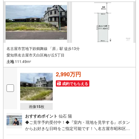
所」駅徒歩1分○お子様が遊べるキッズスペースあり○定休
日ございません
名古屋市営地下鉄鶴舞線 「原」駅 徒歩13分
愛知県名古屋市天白区梅が丘5丁目
土地
111.49m
2
2,990万円
成約でもらえる
画像
15
枚
おすすめポイント
仙石 陽
◆ご見学予約受付中！◆『室内・現地を見学する』ボタン
からお好きな日時をご指定可能です！＼名古屋市昭和区、
天白区ご売却依頼数1位（2025年10月現在レインズ調べ）/