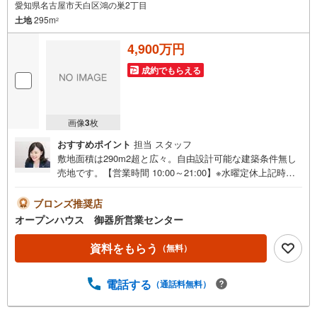
愛知県名古屋市天白区鴻の巣2丁目
取
土地
295m
る
2
・
4,900万円
条
件
成約でもらえる
を
マ
イ
画像
3
枚
ペ
おすすめポイント
担当 スタッフ
ー
敷地面積は290m2超と広々。自由設計可能な建築条件無し
ジ
売地です。【営業時間 10:00～21:00】※水曜定休上記時間
に
はお電話が繋がりやすくなっております。ぜひお気軽にご
保
連絡ください！現地を見学される場合は「室内・現地を見
ブロンズ推奨店
存
学する（無料）」ボタンよりご希望の日時をご記入いただ
オープンハウス 御器所営業センター
す
けますとスムーズにご案内が可能です。◎現地のご案内に
る
ついて・平日や夜遅い時間帯もご案内が可能 ※定休日を除
資料をもらう
（無料）
く・経験豊富なスタッフが物件詳細を丁寧にご説明いたし
ます。・車でご自宅や最寄り駅等、ご指定の場所まで送迎
電話する
（通話料無料）
します。・チャイルドシートのご用意ございます。◎個別F
P相談会 無料物件のご紹介だけでなく住宅ローン・資金
のご相談、まずは家探しについて話を聞きたいという方も