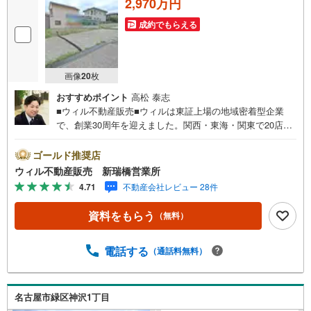
2,970万円
成約でもらえる
画像
20
枚
おすすめポイント
高松 泰志
■ウィル不動産販売■ウィルは東証上場の地域密着型企業
で、創業30周年を迎えました。関西・東海・関東で20店舗
超えの営業所があり、エリア間で連携したお手伝いも可能
です。新瑞橋駅から徒歩1分の店舗には、キッズスペースや
ゴールド推奨店
おむつ替えスペースを完備しており、お子様連れのお客様
ウィル不動産販売 新瑞橋営業所
も安心してご利用いただけます。●平日のお住まい探しの方
4.71
不動産会社レビュー 28件
へ●弊社では平日にご内覧や契約を希望されるお客様のため
に、「平日会員制度」という割引プランをご用意していま
資料をもらう
（無料）
す。●お仕事で忙しい方へ●午前10時から午後7時まで、毎
日営業しております。事前にご予約いただければ、営業時
間外でのご内覧にも対応いたします。また、オンライン内
電話する
（通話料無料）
覧や事前のLINE相談も可能です。●すぐの内覧も可能です●
弊社は定休日なく営業しており、当日のご内覧も承りま
す。弊社で掲載している物件以外にもご紹介可能ですの
名古屋市緑区神沢1丁目
で、一度ご相談ください。●その他の相談もプロが対応●物