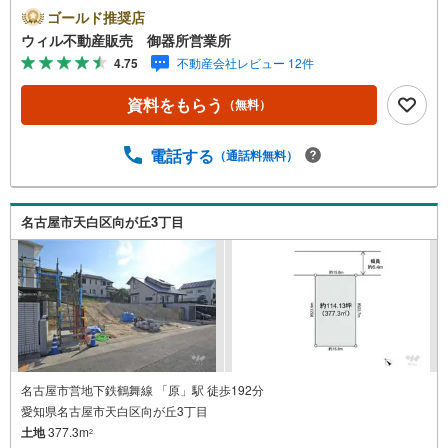
名古屋市昭和区、天白区の直接のご売却依頼を数多くいた
ゴールド推奨店
だいている不動産仲介会社です。ネット上で分かる立地環
ウィル不動産販売 御器所営業所
境はもちろん、過去にお任せいただいたお客様に現地の生
4.75
不動産会社レビュー 12件
の声をもとに住戸環境を提案致します。＼平日のお住まい
探しの方へ/弊社では平日にご内覧・契約など平日にお住ま
資料をもらう
（無料）
い探しをされるお客様にサービスをご用意しています。＼
お仕事で忙しい方へ/午前10時から午後7時まで”毎日”営業し
ています。事前にご予約頂きましたら営業時間外でのご内
電話する
（通話料無料）
覧もご対応いたします。＼本物件の他にも気になる物件が
ある方へ/不動産業者間で不動産情報が共有されているの
で、名古屋市全域や、その他隣接エリアでもご内覧が可能
名古屋市天白区向が丘3丁目
です！ 【御器所営業所】○地下鉄桜通線、鶴舞線「御器
所」駅徒歩1分○お子様が遊べるキッズスペースあり○定休
日ございません
名古屋市営地下鉄鶴舞線 「原」駅 徒歩192分
愛知県名古屋市天白区向が丘3丁目
土地
377.3m
2