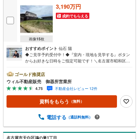
3,190万円
成約でもらえる
画像
15
枚
おすすめポイント
仙石 陽
◆ご見学予約受付中！◆『室内・現地を見学する』ボタン
からお好きな日時をご指定可能です！＼名古屋市昭和区、
天白区ご売却依頼数1位（2025年10月現在レインズ調べ）/
名古屋市昭和区、天白区の直接のご売却依頼を数多くいた
ゴールド推奨店
だいている不動産仲介会社です。ネット上で分かる立地環
ウィル不動産販売 御器所営業所
境はもちろん、過去にお任せいただいたお客様に現地の生
4.75
不動産会社レビュー 12件
の声をもとに住戸環境を提案致します。＼平日のお住まい
探しの方へ/弊社では平日にご内覧・契約など平日にお住ま
資料をもらう
（無料）
い探しをされるお客様にサービスをご用意しています。＼
お仕事で忙しい方へ/午前10時から午後7時まで”毎日”営業し
ています。事前にご予約頂きましたら営業時間外でのご内
電話する
（通話料無料）
覧もご対応いたします。＼本物件の他にも気になる物件が
ある方へ/不動産業者間で不動産情報が共有されているの
で、名古屋市全域や、その他隣接エリアでもご内覧が可能
名古屋市天白区鴻の巣1丁目