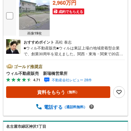
2,960万円
成約でもらえる
画像
19
枚
おすすめポイント
高松 泰志
■ウィル不動産販売■ウィルは東証上場の地域密着型企業
で、創業30周年を迎えました。関西・東海・関東で20店舗
超えの営業所があり、エリア間で連携したお手伝いも可能
です。新瑞橋駅から徒歩1分の店舗には、キッズスペースや
ゴールド推奨店
おむつ替えスペースを完備しており、お子様連れのお客様
ウィル不動産販売 新瑞橋営業所
も安心してご利用いただけます。●平日のお住まい探しの方
4.71
不動産会社レビュー 28件
へ●弊社では平日にご内覧や契約を希望されるお客様のため
に、「平日会員制度」という割引プランをご用意していま
資料をもらう
（無料）
す。●お仕事で忙しい方へ●午前10時から午後7時まで、毎
日営業しております。事前にご予約いただければ、営業時
間外でのご内覧にも対応いたします。また、オンライン内
電話する
（通話料無料）
覧や事前のLINE相談も可能です。●すぐの内覧も可能です●
弊社は定休日なく営業しており、当日のご内覧も承りま
す。弊社で掲載している物件以外にもご紹介可能ですの
名古屋市緑区神沢1丁目
で、一度ご相談ください。●その他の相談もプロが対応●物