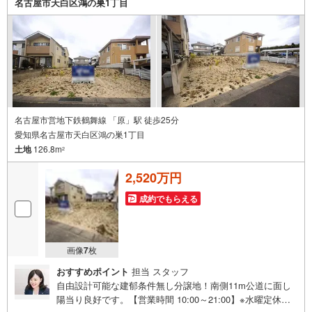
名古屋市天白区鴻の巣1丁目
物件のローンも得意としており、最適な銀行をご提案しま
す。**リフォーム**理想の間取り、テイストを作り上げられ
ます！リフォームプランナーの同行も可能です。
名古屋市営地下鉄鶴舞線 「原」駅 徒歩25分
愛知県名古屋市天白区鴻の巣1丁目
土地
126.8m
2
2,520万円
成約でもらえる
画像
7
枚
おすすめポイント
担当 スタッフ
自由設計可能な建郁条件無し分譲地！南側11m公道に面し
陽当り良好です。【営業時間 10:00～21:00】※水曜定休上