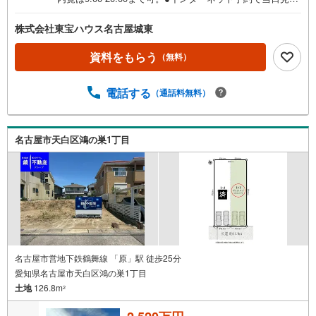
が可能です●（1）［室内・現地を見学する］をクリック
（2）本日～4日以内をご希望の方は「ご要望・ご質問欄」
株式会社東宝ハウス名古屋城東
に希望日時をご記入ください！《東宝ハウス名古屋城東の
こだわり》スタッフ一同、すべてのお客様に対して、自分
資料をもらう
（無料）
の家族や仲の良い友人に対するときと同じ気持ちで接客さ
せていただいています。お客様ひとりひとりが理想の住宅
電話する
（通話料無料）
と出会い、住宅ローンやその他のサービスの内容にもご満
足いただき、ご納得されるまで、お付き合いをさせていた
だきます。私たちが携わる不動産ビジネスでは安全で安心
な取引を実現することはプロとしての使命です。営業スタ
名古屋市天白区鴻の巣1丁目
ッフを管理職が常にサポートする体制で、ダブルチェック
はもちろん何度も報告と確認を繰り返し、取引の安全性を
追求しています。ご覧いただきありがとうございます！
名古屋市営地下鉄鶴舞線 「原」駅 徒歩25分
愛知県名古屋市天白区鴻の巣1丁目
土地
126.8m
2