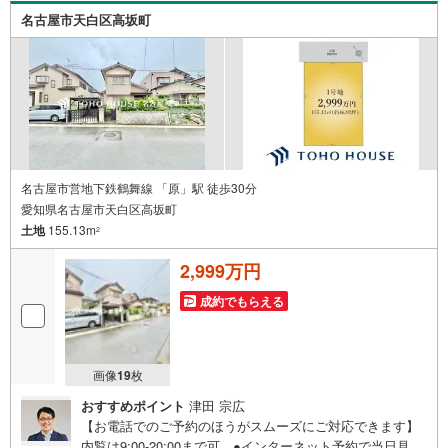
大歓迎です！年間8000棟以上の限定物件を発表しているオ
名古屋市天白区高坂町
ープンハウスだから出会える物件が多数ございます。ぜひ
お気軽にご連絡・ご相談ください！※限定物件:当社のみ、
もしくは当社を含めた数社でのみご紹介可能なオープンハ
ウス・ディベロップメントの物件
名古屋市営地下鉄鶴舞線 「原」駅 徒歩30分
愛知県名古屋市天白区高坂町
土地
155.13m
2
2,999万円
成約でもらえる
画像
19
枚
おすすめポイント
津田 宗広
【お電話でのご予約のほうがスムーズにご対応できます】
内覧は9:00-20:00まで可。●インターネット予約で当日見学