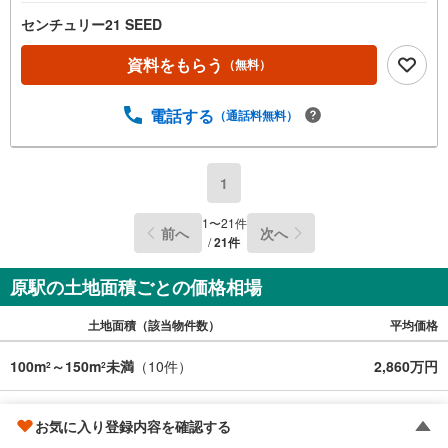
センチュリー21 SEED
資料をもらう
（無料）
電話する
（通話料無料）
1
1
〜
21
件
前へ
次へ
/
21
件
原駅の土地面積ごとの価格相場
土地面積（該当物件数）
平均価格
100m
～150m
未満
（
10
件）
2,860万円
2
2
150m
～200m
未満
（
5
件）
3,215万円
2
2
お気に入り登録内容を確認する