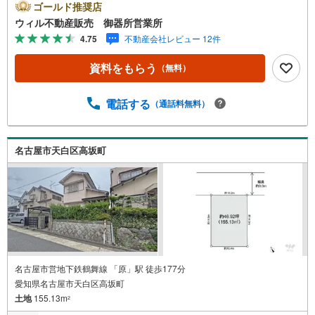
名古屋市昭和区、天白区の直接のご売却依頼を数多くいた
ゴールド推奨店
だいている不動産仲介会社です。ネット上で分かる立地環
ウィル不動産販売 御器所営業所
境はもちろん、過去にお任せいただいたお客様に現地の生
4.75
不動産会社レビュー 12件
の声をもとに住戸環境を提案致します。＼平日のお住まい
探しの方へ/弊社では平日にご内覧・契約など平日にお住ま
資料をもらう
（無料）
い探しをされるお客様にサービスをご用意しています。＼
お仕事で忙しい方へ/午前10時から午後7時まで”毎日”営業し
ています。事前にご予約頂きましたら営業時間外でのご内
電話する
（通話料無料）
覧もご対応いたします。＼本物件の他にも気になる物件が
ある方へ/不動産業者間で不動産情報が共有されているの
で、名古屋市全域や、その他隣接エリアでもご内覧が可能
名古屋市天白区高坂町
です！ 【御器所営業所】○地下鉄桜通線、鶴舞線「御器
所」駅徒歩1分○お子様が遊べるキッズスペースあり○定休
日ございません
名古屋市営地下鉄鶴舞線 「原」駅 徒歩177分
愛知県名古屋市天白区高坂町
土地
155.13m
2