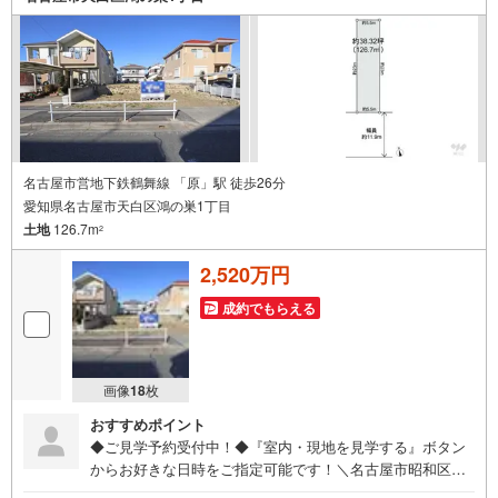
です！ 【御器所営業所】○地下鉄桜通線、鶴舞線「御器
所」駅徒歩1分○お子様が遊べるキッズスペースあり○定休
日ございません
名古屋市営地下鉄鶴舞線 「原」駅 徒歩26分
愛知県名古屋市天白区鴻の巣1丁目
土地
126.7m
2
2,520万円
成約でもらえる
画像
18
枚
おすすめポイント
◆ご見学予約受付中！◆『室内・現地を見学する』ボタン
からお好きな日時をご指定可能です！＼名古屋市昭和区、
天白区ご売却依頼数1位（2025年10月現在レインズ調べ）/