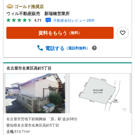
です。新瑞橋駅から徒歩1分の店舗には、キッズスペースや
ゴールド推奨店
おむつ替えスペースを完備しており、お子様連れのお客様
ウィル不動産販売 新瑞橋営業所
も安心してご利用いただけます。●平日のお住まい探しの方
4.71
不動産会社レビュー 28件
へ●弊社では平日にご内覧や契約を希望されるお客様のため
に、「平日会員制度」という割引プランをご用意していま
資料をもらう
（無料）
す。●お仕事で忙しい方へ●午前10時から午後7時まで、毎
日営業しております。事前にご予約いただければ、営業時
間外でのご内覧にも対応いたします。また、オンライン内
電話する
（通話料無料）
覧や事前のLINE相談も可能です。●すぐの内覧も可能です●
弊社は定休日なく営業しており、当日のご内覧も承りま
す。弊社で掲載している物件以外にもご紹介可能ですの
名古屋市名東区高針5丁目
で、一度ご相談ください。●その他の相談もプロが対応●物
件に関することはもちろん、住宅ローンなどの資金面やリ
フォームに関することなど、お住まいに関するどんなこと
でもお気軽にご相談ください。
名古屋市営地下鉄鶴舞線 「原」駅 徒歩58分
愛知県名古屋市名東区高針5丁目
土地
513.71m
2