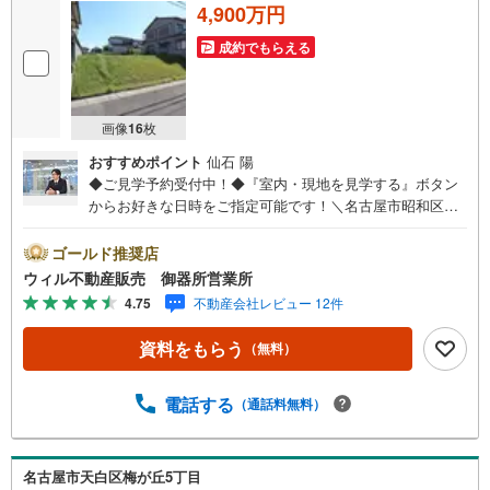
4,900万円
成約でもらえる
画像
16
枚
おすすめポイント
仙石 陽
◆ご見学予約受付中！◆『室内・現地を見学する』ボタン
からお好きな日時をご指定可能です！＼名古屋市昭和区、
天白区ご売却依頼数1位（2025年10月現在レインズ調べ）/
名古屋市昭和区、天白区の直接のご売却依頼を数多くいた
ゴールド推奨店
だいている不動産仲介会社です。ネット上で分かる立地環
ウィル不動産販売 御器所営業所
境はもちろん、過去にお任せいただいたお客様に現地の生
4.75
不動産会社レビュー 12件
の声をもとに住戸環境を提案致します。＼平日のお住まい
探しの方へ/弊社では平日にご内覧・契約など平日にお住ま
資料をもらう
（無料）
い探しをされるお客様にサービスをご用意しています。＼
お仕事で忙しい方へ/午前10時から午後7時まで”毎日”営業し
ています。事前にご予約頂きましたら営業時間外でのご内
電話する
（通話料無料）
覧もご対応いたします。＼本物件の他にも気になる物件が
ある方へ/不動産業者間で不動産情報が共有されているの
で、名古屋市全域や、その他隣接エリアでもご内覧が可能
名古屋市天白区梅が丘5丁目
です！ 【御器所営業所】○地下鉄桜通線、鶴舞線「御器