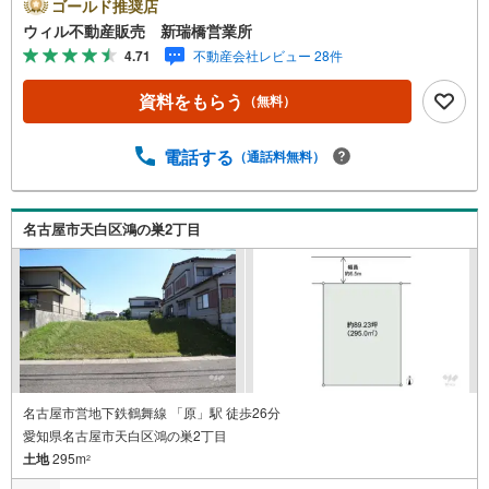
です。新瑞橋駅から徒歩1分の店舗には、キッズスペースや
ゴールド推奨店
おむつ替えスペースを完備しており、お子様連れのお客様
ウィル不動産販売 新瑞橋営業所
も安心してご利用いただけます。●平日のお住まい探しの方
4.71
不動産会社レビュー 28件
へ●弊社では平日にご内覧や契約を希望されるお客様のため
に、「平日会員制度」という割引プランをご用意していま
資料をもらう
（無料）
す。●お仕事で忙しい方へ●午前10時から午後7時まで、毎
日営業しております。事前にご予約いただければ、営業時
間外でのご内覧にも対応いたします。また、オンライン内
電話する
（通話料無料）
覧や事前のLINE相談も可能です。●すぐの内覧も可能です●
弊社は定休日なく営業しており、当日のご内覧も承りま
す。弊社で掲載している物件以外にもご紹介可能ですの
名古屋市天白区鴻の巣2丁目
で、一度ご相談ください。●その他の相談もプロが対応●物
件に関することはもちろん、住宅ローンなどの資金面やリ
フォームに関することなど、お住まいに関するどんなこと
でもお気軽にご相談ください。
名古屋市営地下鉄鶴舞線 「原」駅 徒歩26分
愛知県名古屋市天白区鴻の巣2丁目
土地
295m
2