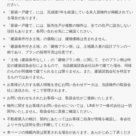
ださい。
「新築一戸建て」には、完成後1年を経過している未入居物件が掲載されてい
る場合があります。
「新築一戸建て」には、販売住戸が複数の物件は、全ての住戸に該当しない
項目もあります。各問い合わせ先にご確認ください。
「建築条件付き土地」の価格には、建物価格は含まれません。
「建築条件付き土地」の「建物プラン例」は、土地購入者の設計プランの一
例であり、プランの採用可否は任意です。
「土地（建築条件なし）」の「建物プラン例」に関して、そのプラン例は特
定の建築請負会社によるもので、 当該建築請負会社以外で建てた場合、同様
のものが同価格で建てられるとは限りません。また、建築請負会社を特定す
るものではありません。
お客様が入力する個人情報を含むお問い合わせデータは、当該物件の取扱会
社に送信され、そこで管理されます。
お問い合わせをされたお客様へは、取扱会社がご連絡いたします。
物件に関するお客様のお問い合わせについては、LINEヤフー株式会社は一切
関与いたしません。取扱会社に直接ご確認ください。
不動産購入の検討、契約にあたってはお客様ご自身が情報を確認し、各会社
より十分な説明を受け判断してください。
本ページの掲載内容は変更される場合があります。あらかじめご了承くださ