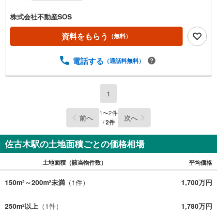
株式会社不動産SOS
資料をもらう
（無料）
電話する
（通話料無料）
1
1
〜
2
件
前へ
次へ
/
2
件
佐古木駅の土地面積ごとの価格相場
土地面積（該当物件数）
平均価格
150m
～200m
未満
（
1
件）
1,700万円
2
2
250m
以上
（
1
件）
1,780万円
2