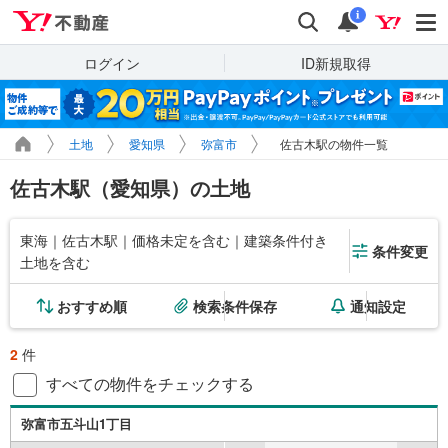
Yahoo!不動産
検索
通知
i
ログイン
ID新規取得
土地
愛知県
弥富市
佐古木駅の物件一覧
佐古木駅（愛知県）の土地
東海｜佐古木駅｜価格未定を含む｜建築条件付き
条件変更
土地を含む
おすすめ順
検索条件保存
通知設定
2
件
すべての物件をチェックする
弥富市五斗山1丁目