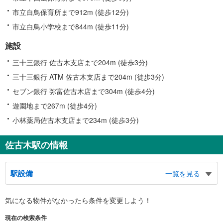
市立白鳥保育所まで912m (徒歩12分)
市立白鳥小学校まで844m (徒歩11分)
施設
三十三銀行 佐古木支店まで204m (徒歩3分)
三十三銀行 ATM 佐古木支店まで204m (徒歩3分)
セブン銀行 弥富佐古木店まで304m (徒歩4分)
遊園地まで267m (徒歩4分)
小林薬局佐古木支店まで234m (徒歩3分)
佐古木駅の情報
駅設備
一覧を見る
バリアフリー状況
気になる物件がなかったら
条件を変更しよう！
※段差なしでの移動経路
（○：有り △：要駅員設備 ×：無し）
現在の検索条件
地上⇔改札⇔ホーム：△（スロープ（車椅子専用通路））