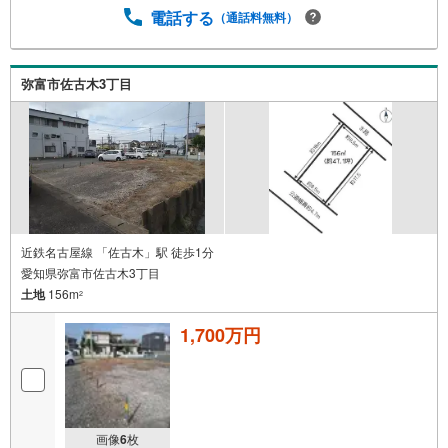
電話する
（通話料無料）
弥富市佐古木3丁目
近鉄名古屋線 「佐古木」駅 徒歩1分
愛知県弥富市佐古木3丁目
土地
156m
2
1,700万円
画像
6
枚