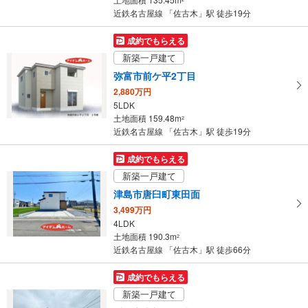
件
近鉄名古屋線 「佐古木」駅 徒歩19分
を
マ
成約でもらえる
イ
新築一戸建て
ペ
弥富市前ケ平2丁目
ー
2,880万円
ジ
5LDK
に
土地面積 159.48m
2
保
近鉄名古屋線 「佐古木」駅 徒歩19分
存
す
成約でもらえる
る
新築一戸建て
津島市唐臼町東田面
3,499万円
4LDK
土地面積 190.3m
2
近鉄名古屋線 「佐古木」駅 徒歩66分
成約でもらえる
新築一戸建て