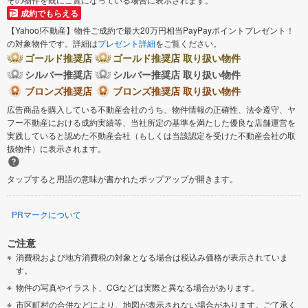
成約でもらえる
【Yahoo!不動産】物件ご成約で最大20万円相当PayPayポイントプレゼント！
の対象物件です。詳細は
プレゼント詳細
をご覧ください。
ゴールド推奨店
ゴールド推奨店 取り扱い物件
シルバー推奨店
シルバー推奨店 取り扱い物件
ブロンズ推奨店
ブロンズ推奨店 取り扱い物件
広告商品を購入している不動産会社のうち、物件情報の正確性、法令遵守、ヤ
フー不動産における成約実績等、当社所定の基準を満たした優良な店舗運営を
実践していると認めた不動産会社（もしくは当該認定を受けた不動産会社の取
扱物件）に表示されます。
タップすると用語の意味が書かれたポップアップが開きます。
PRマークについて
ご注意
消費税および地方消費税の対象となる場合は税込み価格が表示されていま
す。
物件の写真やイラスト、CGなどは実際と異なる場合があります。
市区町村の合併などにより、地図が表示されない場合があります。ご了承く