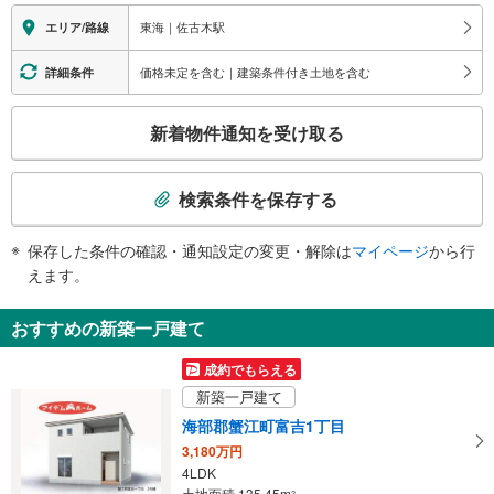
スロープ
東海｜佐古木駅
エリア/路線
・各ホーム⇔地上階（※車いす専用通路のため要駅員連絡）
価格未定を含む｜建築条件付き土地を含む
詳細条件
こ
新着物件通知を受け取る
の
検
索
検索条件を保存する
条
件
保存した条件の確認・通知設定の変更・解除は
マイページ
から行
で
えます。
通
知
おすすめの新築一戸建て
を
受
成約でもらえる
け
新築一戸建て
取
海部郡蟹江町富吉1丁目
る
3,180万円
・
4LDK
条
土地面積 135.45m
2