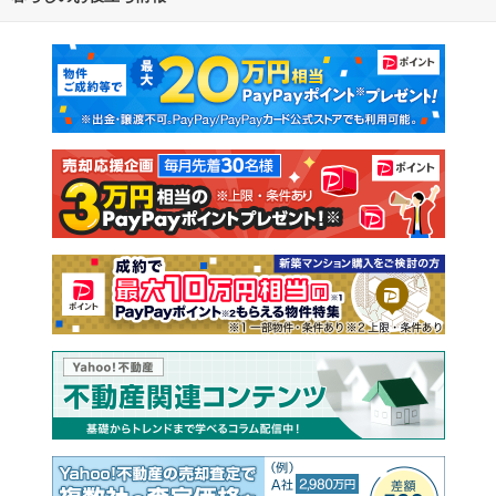
マンションカタログ
教えて！住まいの先生
新築マンション
中古マンション
新築一戸建て
中古一戸建て
注文住宅
土地
売却査定