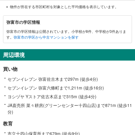
物件が所在する市区町村を対象とした平均価格を表示しています。
弥
弥富市の学区情報
富
弥富市の学区情報は公開されています。小学校が8件、中学校が3件ありま
市
す。
弥富市の学区から中古マンションを探す
に
関
す
周辺環境
る
情
買い物
報
セブンイレブン 弥富佐古木まで297m (徒歩4分)
セブンイレブン 弥富六條町まで1,211m (徒歩16分)
ヨシヅヤ Yストア佐古木店まで315m (徒歩4分)
JA直売所 菜々耕房(グリーンセンター十四山店)まで871m (徒歩11
分)
教育
市立十四山保育所まで679m (徒歩9分)