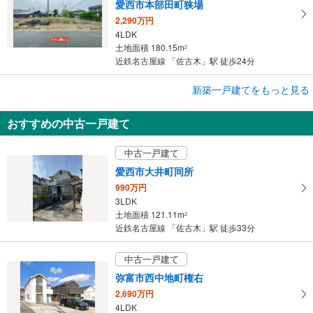
愛西市本部田町狭場
2,290万円
4LDK
土地面積 180.15m
2
近鉄名古屋線 「佐古木」駅 徒歩24分
成約でもらえる
新築一戸建てをもっと見る
新築一戸建て
おすすめの中古一戸建て
弥富市佐古木1丁目
2,890万円
中古一戸建て
3LDK＋S
土地面積 171.18m
2
愛西市大井町同所
近鉄名古屋線 「佐古木」駅 徒歩8分
990万円
3LDK
土地面積 121.11m
2
近鉄名古屋線 「佐古木」駅 徒歩33分
中古一戸建て
弥富市西中地町権右
2,690万円
4LDK