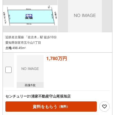
近鉄名古屋線 「佐古木」駅 徒歩10分
愛知県弥富市五斗山1丁目
土地
498.45m
2
1,780万円
画像
1
枚
センチュリー21清家不動産守山尾張旭店
資料をもらう
（無料）