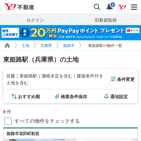
Yahoo!不動産
検索
通知
i
ログイン
ID新規取得
土地
兵庫県
姫路市
東姫路駅の物件一覧
東姫路駅（兵庫県）の土地
近畿｜東姫路駅｜価格未定を含む｜建築条件付き
条件変更
土地を含む
おすすめ順
検索条件保存
通知設定
9
件
すべての物件をチェックする
姫路市花田町勅旨