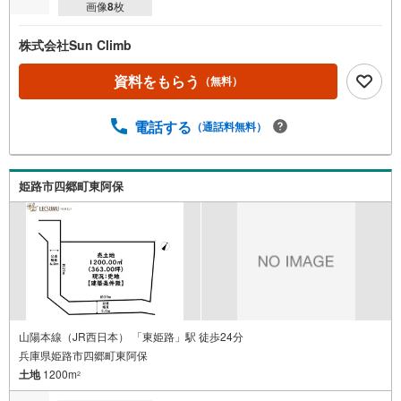
画像
8
枚
株式会社Sun Climb
資料をもらう
（無料）
電話する
（通話料無料）
姫路市四郷町東阿保
山陽本線（JR西日本） 「東姫路」駅 徒歩24分
兵庫県姫路市四郷町東阿保
土地
1200m
2