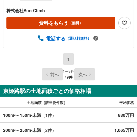
株式会社Sun Climb
資料をもらう
（無料）
電話する
（通話料無料）
1
1
〜
9
件
前へ
次へ
/
9
件
東姫路駅の土地面積ごとの価格相場
土地面積（該当物件数）
平均価格
100m
～150m
未満
（
1
件）
880万円
2
2
200m
～250m
未満
（
2
件）
1,065万円
2
2