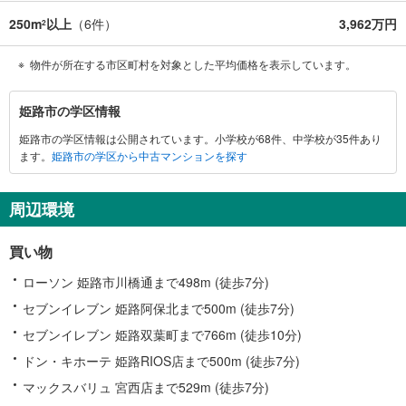
250m
以上
（
6
件）
3,962万円
2
物件が所在する市区町村を対象とした平均価格を表示しています。
姫
姫路市の学区情報
路
姫路市の学区情報は公開されています。小学校が68件、中学校が35件あり
市
ます。
姫路市の学区から中古マンションを探す
に
関
す
周辺環境
る
情
買い物
報
ローソン 姫路市川橋通まで498m (徒歩7分)
セブンイレブン 姫路阿保北まで500m (徒歩7分)
セブンイレブン 姫路双葉町まで766m (徒歩10分)
ドン・キホーテ 姫路RIOS店まで500m (徒歩7分)
マックスバリュ 宮西店まで529m (徒歩7分)