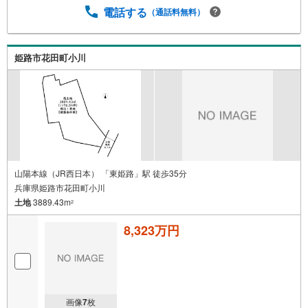
電話する
（通話料無料）
姫路市花田町小川
山陽本線（JR西日本） 「東姫路」駅 徒歩35分
兵庫県姫路市花田町小川
土地
3889.43m
2
8,323万円
画像
7
枚