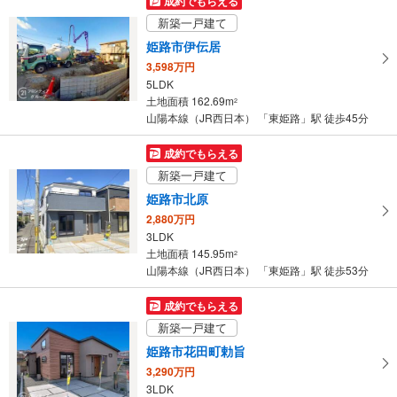
成約でもらえる
け
新築一戸建て
取
姫路市伊伝居
る
3,598万円
・
5LDK
条
土地面積 162.69m
2
件
山陽本線（JR西日本） 「東姫路」駅 徒歩45分
を
マ
成約でもらえる
イ
新築一戸建て
ペ
姫路市北原
ー
2,880万円
ジ
3LDK
に
土地面積 145.95m
2
保
山陽本線（JR西日本） 「東姫路」駅 徒歩53分
存
す
成約でもらえる
る
新築一戸建て
姫路市花田町勅旨
3,290万円
3LDK