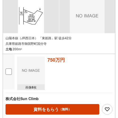
山陽本線（JR西日本） 「東姫路」駅 徒歩42分
兵庫県姫路市御国野町国分寺
土地
200m
2
750万円
画像
8
枚
株式会社Sun Climb
資料をもらう
（無料）