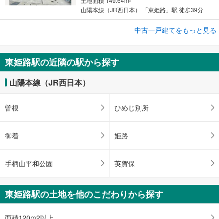
土地面積 149.64m
2
山陽本線（JR西日本） 「東姫路」駅 徒歩39分
中古一戸建てをもっと見る
中古一戸建て
姫路市飾東町庄
980万円
東姫路駅の近隣の駅から探す
4LDK
土地面積 117.1m
2
山陽本線（JR西日本）
山陽本線（JR西日本） 「東姫路」駅 徒歩43分
曽根
ひめじ別所
御着
姫路
手柄山平和公園
英賀保
東姫路駅の土地を他のこだわりから探す
面積120m2以上