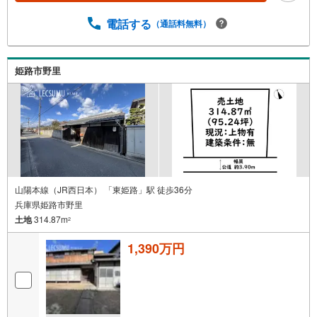
電話する
（通話料無料）
姫路市野里
山陽本線（JR西日本） 「東姫路」駅 徒歩36分
兵庫県姫路市野里
土地
314.87m
2
1,390万円