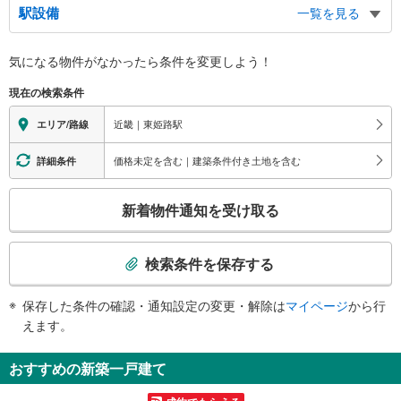
駅設備
一覧を見る
バリアフリー状況
気になる物件がなかったら
条件を変更しよう！
※段差なしでの移動経路
（○：有り △：要駅員設備 ×：無し）
現在の検索条件
地上⇔改札⇔ホーム：○
エレベータ
近畿｜東姫路駅
エリア/路線
・ホーム⇔改札
価格未定を含む｜建築条件付き土地を含む
詳細条件
こ
新着物件通知を受け取る
の
検
索
検索条件を保存する
条
件
保存した条件の確認・通知設定の変更・解除は
マイページ
から行
で
えます。
通
知
おすすめの新築一戸建て
を
受