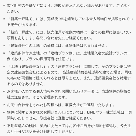
市区町村の合併などにより、地図が表示されない場合があります。ご了承く
ださい。
「新築一戸建て」には、完成後1年を経過している未入居物件が掲載されてい
る場合があります。
「新築一戸建て」には、販売住戸が複数の物件は、全ての住戸に該当しない
項目もあります。各問い合わせ先にご確認ください。
「建築条件付き土地」の価格には、建物価格は含まれません。
「建築条件付き土地」の「建物プラン例」は、土地購入者の設計プランの一
例であり、プランの採用可否は任意です。
「土地（建築条件なし）」の「建物プラン例」に関して、そのプラン例は特
定の建築請負会社によるもので、 当該建築請負会社以外で建てた場合、同様
のものが同価格で建てられるとは限りません。また、建築請負会社を特定す
るものではありません。
お客様が入力する個人情報を含むお問い合わせデータは、当該物件の取扱会
社に送信され、そこで管理されます。
お問い合わせをされたお客様へは、取扱会社がご連絡いたします。
物件に関するお客様のお問い合わせについては、LINEヤフー株式会社は一切
関与いたしません。取扱会社に直接ご確認ください。
不動産購入の検討、契約にあたってはお客様ご自身が情報を確認し、各会社
より十分な説明を受け判断してください。