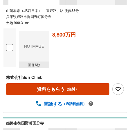
山陽本線（JR西日本） 「東姫路」駅 徒歩38分
兵庫県姫路市御国野町国分寺
土地
900.31m
2
8,800万円
画像
6
枚
株式会社Sun Climb
資料をもらう
（無料）
電話する
（通話料無料）
姫路市御国野町国分寺