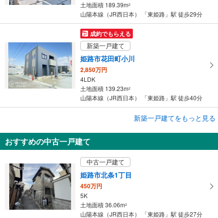
土地面積 189.39m
2
山陽本線（JR西日本） 「東姫路」駅 徒歩29分
成約でもらえる
新築一戸建て
姫路市花田町小川
2,850万円
4LDK
土地面積 139.23m
2
山陽本線（JR西日本） 「東姫路」駅 徒歩40分
成約でもらえる
新築一戸建てをもっと見る
新築一戸建て
おすすめの中古一戸建て
姫路市北原
2,880万円
中古一戸建て
3LDK
土地面積 146.27m
2
姫路市北条1丁目
山陽本線（JR西日本） 「東姫路」駅 徒歩53分
450万円
5K
土地面積 36.06m
2
山陽本線（JR西日本） 「東姫路」駅 徒歩27分