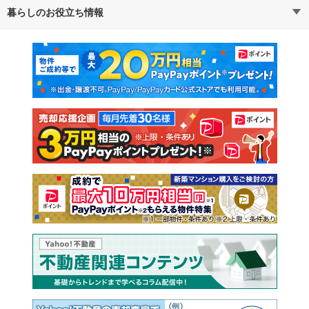
暮らしのお役立ち情報
不動産・住宅
賃貸住宅
マンションカタログ
教えて！住まいの先生
新築マンション
中古マンション
新築一戸建て
中古一戸建て
注文住宅
土地
売却査定