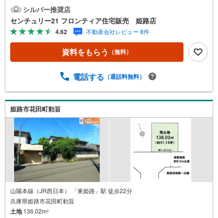
差し込む陽当り良好な立地・周辺は落ち着いた閑静な住宅
シルバー推奨店
地・ライフラインは公営水道と本下水に対応 立地・姫路市
センチュリー21 フロンティア住宅販売 姫路店
立花田小学校まで徒歩約6分・姫路市立花田中学校まで徒歩
4.62
不動産会社レビュー 8件
約24分 弊社が選ばれる理由 1.お金の扱い方のプロ、ファイ
ナンシャルプランナーが資金計画をサポート！2.買い替え
資料をもらう
（無料）
などにも対応できる売却専門チームあり！3.たくさんの銀
行と繋がりがあるため、最も低金利になるように審査が可
能！4.物件のお引渡し後に必要になったお家のリフォーム
電話する
（通話料無料）
も弊社のリフォームプランナーがご提案！5.定期的にご連
絡を繋ぎ、有事の際に迅速にサポートいたします弊社は専
門家同士が連携をとっているため、より多くの知見がござ
姫路市花田町勅旨
いますお気軽にお問合せください！
山陽本線（JR西日本） 「東姫路」駅 徒歩22分
兵庫県姫路市花田町勅旨
土地
136.02m
2