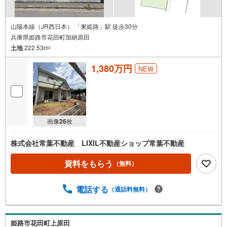
山陽本線（JR西日本） 「東姫路」駅 徒歩30分
兵庫県姫路市花田町加納原田
土地
222.53m
2
1,380万円
NEW
画像
26
枚
株式会社常葉不動産 LIXIL不動産ショップ常葉不動産
資料をもらう
（無料）
電話する
（通話料無料）
姫路市花田町上原田