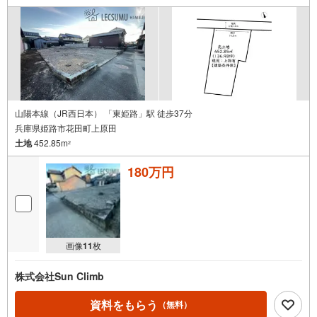
山陽本線（JR西日本） 「東姫路」駅 徒歩37分
兵庫県姫路市花田町上原田
土地
452.85m
2
180万円
画像
11
枚
株式会社Sun Climb
資料をもらう
（無料）