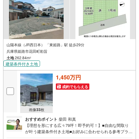
山陽本線（JR西日本） 「東姫路」駅 徒歩29分
兵庫県姫路市花田町勅旨
土地
262.84m
2
建築条件付き土地
1,450万円
成約でもらえる
画像
33
枚
おすすめポイント
柴田 和真
【理想を形にする広々79坪！即予約可！】■自由な間取り
が叶う建築条件付き土地■お好みに合わせられる参考プラン
あり■平坦で開放感のある全3区画の開発分譲地 特徴・光が