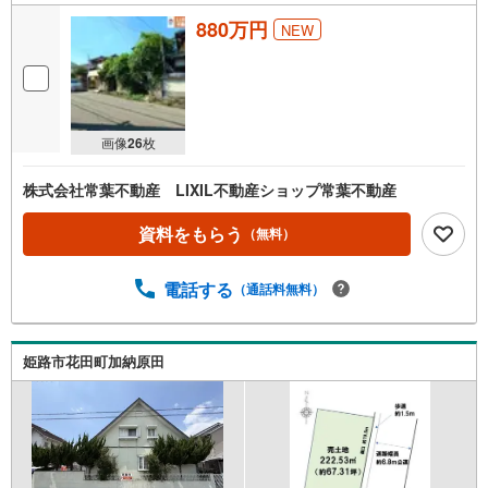
880万円
NEW
画像
26
枚
株式会社常葉不動産 LIXIL不動産ショップ常葉不動産
資料をもらう
（無料）
電話する
（通話料無料）
姫路市花田町加納原田