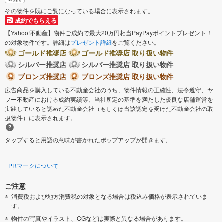
その物件を既にご覧になっている場合に表示されます。
成約でもらえる
【Yahoo!不動産】物件ご成約で最大20万円相当PayPayポイントプレゼント！
の対象物件です。詳細は
プレゼント詳細
をご覧ください。
ゴールド推奨店
ゴールド推奨店 取り扱い物件
シルバー推奨店
シルバー推奨店 取り扱い物件
ブロンズ推奨店
ブロンズ推奨店 取り扱い物件
広告商品を購入している不動産会社のうち、物件情報の正確性、法令遵守、ヤ
フー不動産における成約実績等、当社所定の基準を満たした優良な店舗運営を
実践していると認めた不動産会社（もしくは当該認定を受けた不動産会社の取
扱物件）に表示されます。
タップすると用語の意味が書かれたポップアップが開きます。
PRマークについて
ご注意
消費税および地方消費税の対象となる場合は税込み価格が表示されていま
す。
物件の写真やイラスト、CGなどは実際と異なる場合があります。