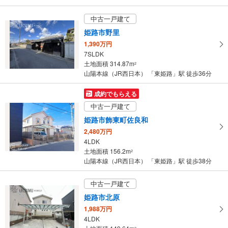
中古一戸建て
姫路市野里
1,390万円
7SLDK
土地面積 314.87m
2
山陽本線（JR西日本） 「東姫路」駅 徒歩36分
成約でもらえる
中古一戸建て
姫路市飾東町佐良和
2,480万円
4LDK
土地面積 156.2m
2
山陽本線（JR西日本） 「東姫路」駅 徒歩38分
中古一戸建て
姫路市北原
1,988万円
4LDK