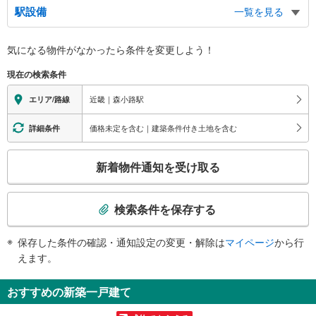
駅設備
一覧を見る
バリアフリー状況
気になる物件がなかったら
条件を変更しよう！
※段差なしでの移動経路
（○：有り △：要駅員設備 ×：無し）
現在の検索条件
地上⇔改札⇔ホーム：○
エレベータ
近畿｜森小路駅
エリア/路線
・各ホーム⇔改札
トイレ
価格未定を含む｜建築条件付き土地を含む
詳細条件
《多機能トイレ》
こ
・改札内
新着物件通知を受け取る
スロープ
の
検
・改札内エレベータ⇔西改札
索
検索条件を保存する
条
件
保存した条件の確認・通知設定の変更・解除は
マイページ
から行
で
えます。
通
知
おすすめの新築一戸建て
を
受