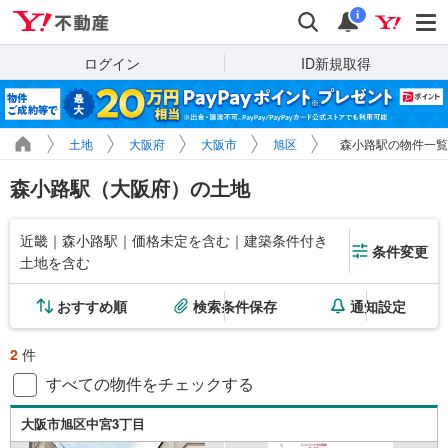
Yahoo!不動産
検索
通知
i
ログイン
ID新規取得
土地
大阪府
大阪市
旭区
森小路駅の物件一覧
森小路駅（大阪府）の土地
近畿｜森小路駅｜価格未定を含む｜建築条件付き
条件変更
土地を含む
おすすめ順
検索条件保存
通知設定
2
件
すべての物件をチェックする
大阪市旭区中宮3丁目