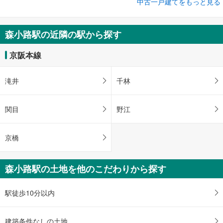
成約でもらえる
中古一戸建てをもっと見る
中古一戸建て
大阪市城東区古市3丁目
森小路駅の近隣の駅から探す
1億2,000万円
6LDK
京阪本線
土地面積 134.86m
2
京阪本線 「森小路」駅 徒歩15分
滝井
千林
関目
野江
京橋
森小路駅の土地を他のこだわりから探す
駅徒歩10分以内
建築条件なしの土地