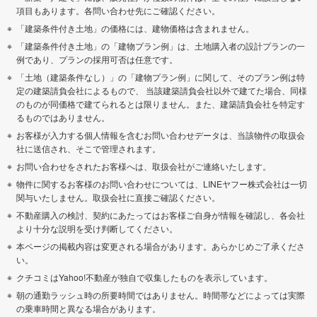
項目もあります。各問い合わせ先にご確認ください。
「建築条件付き土地」の価格には、建物価格は含まれません。
「建築条件付き土地」の「建物プラン例」は、土地購入者の設計プランの一
例であり、プランの採用可否は任意です。
「土地（建築条件なし）」の「建物プラン例」に関して、そのプラン例は特
定の建築請負会社によるもので、 当該建築請負会社以外で建てた場合、同様
のものが同価格で建てられるとは限りません。また、建築請負会社を特定す
るものではありません。
お客様が入力する個人情報を含むお問い合わせデータは、当該物件の取扱会
社に送信され、そこで管理されます。
お問い合わせをされたお客様へは、取扱会社がご連絡いたします。
物件に関するお客様のお問い合わせについては、LINEヤフー株式会社は一切
関与いたしません。取扱会社に直接ご確認ください。
不動産購入の検討、契約にあたってはお客様ご自身が情報を確認し、各会社
より十分な説明を受け判断してください。
本ページの掲載内容は変更される場合があります。あらかじめご了承くださ
い。
クチコミはYahoo!不動産が独自で収集したものを表示しています。
朝の通勤ラッシュ時の所要時間ではありません。時間帯などによっては実際
の乗車時間と異なる場合があります。