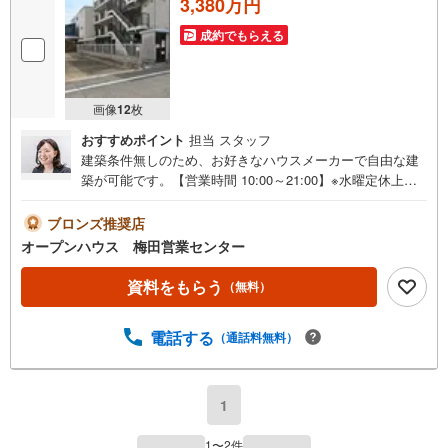
3,380万円
成約でもらえる
画像
12
枚
おすすめポイント
担当 スタッフ
建築条件無しのため、お好きなハウスメーカーで自由な建
築が可能です。【営業時間 10:00～21:00】※水曜定休上記
時間はお電話が繋がりやすくなっております。ぜひお気軽
にご連絡ください！現地を見学される場合は「室内・現地
ブロンズ推奨店
を見学する（無料）」ボタンよりご希望の日時をご記入い
オープンハウス 梅田営業センター
ただけますとスムーズにご案内が可能です。◎現地のご案
内について・平日や夜遅い時間帯もご案内が可能 ※定休日
資料をもらう
（無料）
を除く・経験豊富なスタッフが物件詳細を丁寧にご説明い
たします。・車でご自宅や最寄り駅等、ご指定の場所まで
電話する
（通話料無料）
送迎します。・チャイルドシートのご用意ございます。◎
個別FP相談会 無料物件のご紹介だけでなく住宅ローン・
資金のご相談、まずは家探しについて話を聞きたいという
方も大歓迎です！年間8000棟以上の限定物件を発表してい
1
るオープンハウスだから出会える物件が多数ございます。
ぜひお気軽にご連絡・ご相談ください！※限定物件:当社の
1
〜
2
件