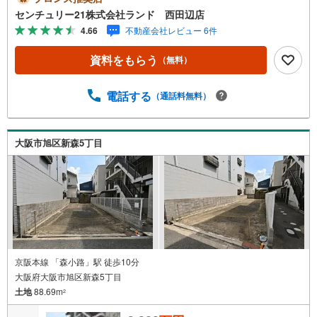
走いたします！●リフォームのご相談も承っております。●
センチュリー21株式会社ランド 西田辺店
購入・売却・ローンのご相談・・・なんでもお気軽にご相
4.66
不動産会社レビュー 6件
談くださいませ！〇大阪メトロ御堂筋線「西田辺」駅より
徒歩1分！〇営業時間:10:00～20:00（火曜日・水曜日定休
資料をもらう
（無料）
日※祝日は営業）事前にご連絡いただけますと、スムーズに
ご案内が可能です。ご連絡お待ちしております！
電話する
（通話料無料）
大阪市旭区新森5丁目
京阪本線 「森小路」駅 徒歩10分
大阪府大阪市旭区新森5丁目
土地
88.69m
2