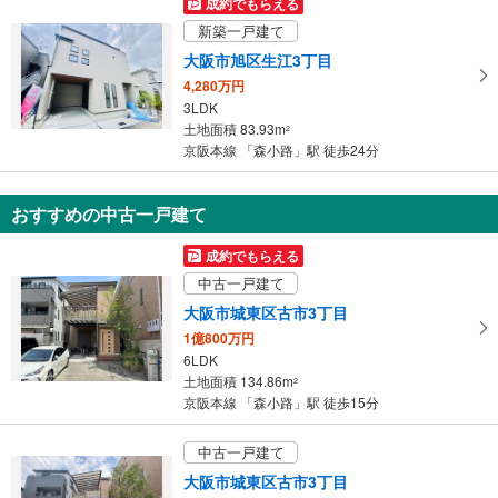
成約でもらえる
け
新築一戸建て
取
大阪市旭区生江3丁目
る
4,280万円
・
3LDK
条
土地面積 83.93m
2
件
京阪本線 「森小路」駅 徒歩24分
を
マ
おすすめの中古一戸建て
イ
ペ
成約でもらえる
ー
中古一戸建て
ジ
に
大阪市城東区古市3丁目
保
1億800万円
存
6LDK
土地面積 134.86m
す
2
京阪本線 「森小路」駅 徒歩15分
る
中古一戸建て
大阪市城東区古市3丁目