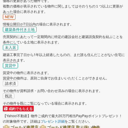
価格の更新があった物件です。
複数の価格が表示されている物件に関しましてはそのうちの１つ以上に更新が
あった場合に表示されます。
NEW
情報公開日が7日以内の場合に表示されます。
建築条件付き土地
売買契約にあたって一定期間内に特定の建設会社と建築請負契約を結ぶことを
条件にしている土地に表示されます。
未入居
建築工事完了日から1年以上経過したものの、まだ誰も住んだことがない住宅に
表示されます。
賃貸中
賃貸中の物件に表示されます。
賃貸中の物件は、原則ご自身でお住まいいただくことができません。
請求済
その物件が資料請求・お問い合わせ済みの場合に表示されます。
既読
その物件を既にご覧になっている場合に表示されます。
成約でもらえる
【Yahoo!不動産】物件ご成約で最大20万円相当PayPayポイントプレゼント！
の対象物件です。詳細は
プレゼント詳細
をご覧ください。
ゴールド推奨店
ゴールド推奨店 取り扱い物件