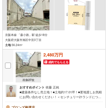
京阪本線 「森小路」駅 徒歩18分
大阪府大阪市旭区中宮3丁目
土地
56.24m
2
2,480万円
成約でもらえる
画像
27
枚
おすすめポイント
依藤 正純
■建築条件なし売土地！■土地約17.01坪！■更地渡しお気軽
にお問い合わせください！＜センチュリー21ランドについ
て＞●センチュリー21ランド西田辺店は・・・ お客様の
ニーズに寄り添い、大切なお住まいのご購入に最後まで伴
ブロンズ推奨店