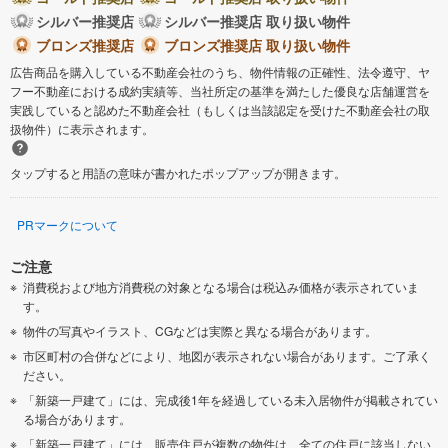
シルバー推奨店
シルバー推奨店 取り扱い物件
ブロンズ推奨店
ブロンズ推奨店 取り扱い物件
広告商品を購入している不動産会社のうち、物件情報の正確性、法令遵守、ヤ
フー不動産における成約実績等、当社所定の基準を満たした優良な店舗運営を
実践していると認めた不動産会社（もしくは当該認定を受けた不動産会社の取
扱物件）に表示されます。
タップすると用語の意味が書かれたポップアップが開きます。
PRマークについて
ご注意
消費税および地方消費税の対象となる場合は税込み価格が表示されていま
す。
物件の写真やイラスト、CGなどは実際と異なる場合があります。
市区町村の合併などにより、地図が表示されない場合があります。ご了承く
ださい。
「新築一戸建て」には、完成後1年を経過している未入居物件が掲載されてい
る場合があります。
「新築一戸建て」には、販売住戸が複数の物件は、全ての住戸に該当しない