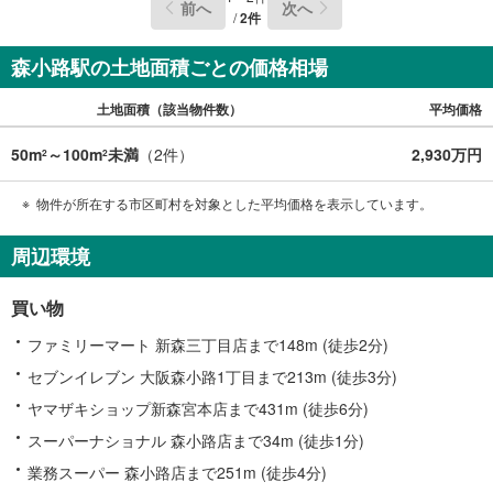
前へ
次へ
み、もしくは当社を含めた数社でのみご紹介可能なオープ
/
2
件
ンハウス・ディベロップメントの物件
森小路駅の土地面積ごとの価格相場
土地面積（該当物件数）
平均価格
50m
～100m
未満
（
2
件）
2,930万円
2
2
物件が所在する市区町村を対象とした平均価格を表示しています。
周辺環境
買い物
ファミリーマート 新森三丁目店まで148m (徒歩2分)
セブンイレブン 大阪森小路1丁目まで213m (徒歩3分)
ヤマザキショップ新森宮本店まで431m (徒歩6分)
スーパーナショナル 森小路店まで34m (徒歩1分)
業務スーパー 森小路店まで251m (徒歩4分)