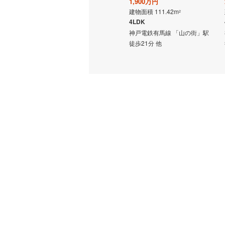
南海汐見
2,980万円
1,900万円
建物面積 127.52m
建物面積 111.42m
2
2
OsakaM
4LDK
4LDK
の街」駅
神戸電鉄有馬線 「山の街」駅
神戸電鉄有馬線 「山の街」駅
北大阪急
徒歩23分 他
徒歩21分 他
わかやま
神戸電鉄
山陽電鉄
神戸新交
北条鉄道
(
京都丹後