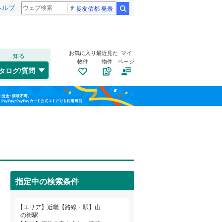
ヘルプ
長友佑都 発表
検索
お気に入り
最近見た
マイ
知る
物件
物件
ページ
東海道本線（JR西日本）
(
625
)
タログ/質問
関西本線（JR西日本）
(
164
)
南道路
（
0
）
福島
大阪環状線
(
66
)
(
1
)
(
1
)
(
1
)
古家あり
（
0
）
栃木
群馬
山梨
山陽本線（JR西日本）
(
207
)
姫新線
(
114
)
舞鶴線
(
1
)
桜井線
(
69
)
指定中の検索条件
阪和線
(
130
)
小学校まで1km以内
（
0
）
和歌山
エリア
近畿【路線・駅】山
おおさか東線
(
62
)
の街駅