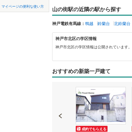
中国
鳥取
東海道新
マイページの便利な使い方
山の街駅の近隣の駅から探す
オンライ
四国
徳島
地下鉄
京都市営
神戸電鉄有馬線：
鵯越
鈴蘭台
北鈴蘭台
オンライ
OsakaMe
九州・沖縄
福岡
神
神戸市北区の学区情報
戸
OsakaMe
市
神戸市北区の学区情報は公開されています。
北
OsakaMe
区
0
0
0
0
0
0
に
該当物件
該当物件
該当物件
該当物件
該当物件
該当物件
件
件
件
件
件
件
私鉄・その他
近鉄大阪
関
おすすめの新築一戸建て
す
近鉄天理
る
情
近鉄吉野
報
近鉄御所
近鉄田原
近鉄生駒
成約でもらえる
成約でもらえる