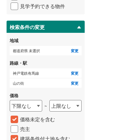
京福電気鉄道北野線
(
88
)
イ
建て
新築一戸建て
新築一戸建て
見学予約できる物件
ペ
2,980万円
3,480万円
信楽高原鐵道
(
9
)
ー
.99m
建物面積 100.44m
建物面積 102.06m
2
2
2
ジ
4LDK
4LDK
京阪宇治線
(
55
)
に
検索条件の変更
線 「山の街」駅
神戸電鉄有馬線 「山の街」駅
神戸電鉄有馬線 「山の街
保
京阪鴨東線
(
32
)
徒歩28分 他
バス16分 筑紫が丘4丁目
存
地域
停下車 徒歩6分
す
阪急京都本線
(
370
)
る
都道府県 未選択
変更
阪急神戸本線
(
226
)
路線・駅
阪急甲陽線
(
57
)
神戸電鉄有馬線
変更
阪神本線
(
179
)
山の街
変更
能勢電鉄妙見線
(
171
)
価格
下限なし
上限なし
~
南海多奈川線
(
10
)
南海和歌山港線
(
8
)
価格未定を含む
らえる
成約でもらえる
成約でもらえる
売主
南海空港線
(
0
)
建て
中古一戸建て
中古一戸建て
建築条件付土地を含む