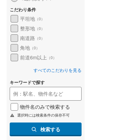
こだわり条件
平坦地
（
0
）
整形地
（
0
）
南道路
（
0
）
角地
（
0
）
前道6m以上
（
0
）
すべてのこだわりを見る
キーワードで探す
物件名のみで検索する
選択時には検索条件の保存不可
検索する