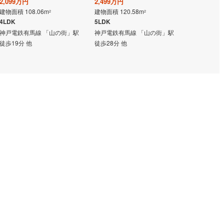
橋線
(
13
)
南海高野山ケーブル
(
0
)
2,099万円
2,499万円
1,988万円
建物面積 108.06m
建物面積 120.58m
建物面積 124
2
2
etroニュートラム
(
2
)
大阪モノレール線
(
105
)
4LDK
5LDK
4LDK
神戸電鉄有馬線 「山の街」駅
神戸電鉄有馬線 「山の街」駅
神戸電鉄有馬
行電鉄
(
45
)
水間鉄道
(
11
)
徒歩19分 他
徒歩28分 他
徒歩35分
電鉄貴志川線
(
23
)
神戸電鉄有馬線
(
22
)
粟生線
(
12
)
神戸電鉄公園都市線
(
0
)
網干線
(
55
)
神戸高速線（東西線）
(
14
)
通ポートアイランド線
(
0
)
神戸市営地下鉄北神線
(
0
)
1
)
智頭急行
(
3
)
鉄道宮舞線
(
1
)
京都丹後鉄道宮豊線
(
2
)