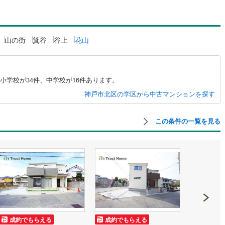
島根
岡山
広島
山口
幹線
(
13
)
山陽新幹線
(
97
)
ン内見(相談)可
（
0
）
IT重説可
（
0
）
香川
愛媛
高知
地下鉄烏丸線
(
145
)
京都市営地下鉄東西線
(
124
)
保存した条件を見る
山の街
箕谷
谷上
花山
ン対応とは？
tro今里筋線
(
48
)
OsakaMetro御堂筋線
(
81
)
佐賀
長崎
熊本
大分
tro四つ橋線
(
16
)
OsakaMetro中央線
(
36
)
小学校が34件、中学校が16件あります。
tro堺筋線
(
8
)
神戸市営地下鉄西神・山手線
(
43
)
神戸市北区の学区から中古マンションを探す
この条件で検索する
この条件で検索する
この条件で検索する
この条件で検索する
この条件で検索する
この条件で検索する
市区町村以下を選択
市区町村を選択す
駅を選択する
線
(
205
)
近鉄奈良線
(
140
)
この条件の一覧を見る
線
(
19
)
近鉄信貴線
(
25
)
線
(
19
)
近鉄長野線
(
149
)
線
(
24
)
近鉄京都線
(
146
)
本線
(
83
)
近鉄けいはんな線
(
41
)
ケーブル
(
6
)
近江鉄道近江本線
(
80
)
成約でもらえる
成約でもらえる
成約でも