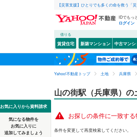
【災害支援】ひとりでも多くの命を救う「災
IDでもっ
ログイン
借りる
北海道
JR
北海道
東海道本線
こだわり条件
配置、向き、
賃貸住宅
新築マンション
中古マンシ
北陸本線
(
前道6m
東北
青森
紀勢本線（
(
12
)
(
3
)
(
0
平坦地
（
関東
東京
桜島線
(
10
Yahoo!不動産トップ
土地
兵庫県
販売、価格、
加古川線
(
信越・北陸
新潟
山の街駅（兵庫県）の
更地渡し
(
0
)
(
0
)
(
3
赤穂線
(
15
東海
愛知
お気に入りから資料請求
立地
草津線
(
44
お探しの条件に一致する
片町線
(
10
気になる物件を
最寄りの
近畿
大阪
お気に入りに
条件を変更して再度検索してください。
関西空港
追加してみましょう
オンライン対