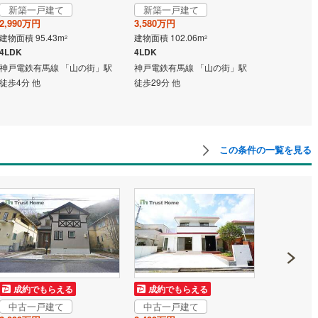
八日市線
(
4
)
京福電気鉄道嵐山本線
(
96
)
新築一戸建て
新築一戸建て
新築一戸
2,990万円
3,580万円
3,499万円
叡山本線
(
80
)
嵯峨野観光鉄道
(
25
)
建物面積 95.43m
建物面積 102.06m
建物面積 105
2
2
4LDK
4LDK
4LDK
237
)
京阪交野線
(
48
)
神戸電鉄有馬線 「山の街」駅
神戸電鉄有馬線 「山の街」駅
神戸電鉄有馬
線
(
31
)
京阪石山坂本線
(
30
)
徒歩4分 他
徒歩29分 他
徒歩20分 他
水八幡宮参道ケーブル
(
7
)
京阪中之島線
(
0
)
線
(
44
)
阪急嵐山線
(
60
)
この条件の一覧を見る
線
(
132
)
阪急伊丹線
(
90
)
本線
(
226
)
阪急箕面線
(
50
)
川線
(
37
)
阪神なんば線
(
55
)
6
)
南海高師浜線
(
11
)
線
(
11
)
南海高野線
(
235
)
成約でもらえる
成約でもらえる
成約でも
軌道阪堺線
(
72
)
阪堺電気軌道上町線
(
14
)
中古一戸建て
中古一戸建て
中古一戸