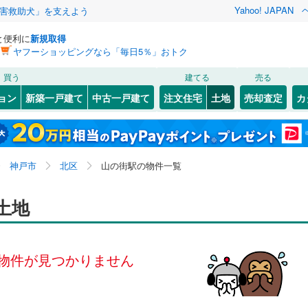
Yahoo! JAPAN
害救助犬」を支えよう
と便利に
新規取得
ヤフーショッピングなら「毎日5％」おトク
検索条件を保存しました
買う
建てる
売る
（JR東海）
(
2
)
紀勢本線（JR東海）
(
0
)
建ち方、日当たり
ョン
新築一戸建て
中古一戸建て
注文住宅
土地
売却査定
カ
この検索条件の新着物件通知は、
マイページ
から設定できます。
29
)
小浜線
(
0
)
以上
（
0
）
角地
（
0
）
岩手
宮城
秋田
山形
JR西日本）
(
60
)
湖西線
(
210
)
山の街
)
(
2
)
(
3
)
(
2
)
(
0
)
(
0
)
0
）
整形地
（
0
）
(
0
)
近畿、山の街駅、価格未定を含む、建築条件付き土地を
神奈川
埼玉
千葉
茨城
)
福知山線
(
222
)
神戸市
北区
山の街駅の物件一覧
含む
契約、入居関連など
53
)
播但線
(
124
)
長野
富山
石川
福井
土地
（
0
）
第一種低層住居専用地域
（
0
）
)
)
山陰本線
(
204
)
閉じる
閉じる
お気に入りリストを見る
お気に入りリストを見る
閉じる
閉じる
岐阜
静岡
三重
検索条件を保存する
)
奈良線
(
132
)
物件が見つかりません
4
)
和歌山線
(
125
)
マイページ
駅が始発駅
（
0
）
海まで2km以内
（
0
）
兵庫
京都
滋賀
奈良
線
(
2
)
東西線
(
28
)
応