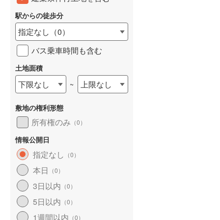
南海泉北線
(
110
)
2,880万円
2,699万円
.75m
建物面積 133.04m
建物面積 115.1m
2
2
2
駅からの徒歩分
国際文化公園都市モノレール
(
13
)
5LDK
4LDK
指定なし
（
0
）
線 「山の街」駅
神戸電鉄有馬線 「山の街」駅
神戸電鉄有馬線 「山の街
紀州鉄道
(
2
)
徒歩25分 他
徒歩22分 他
バス乗車時間も含む
神戸電鉄三田線
(
13
)
土地面積
山陽電鉄本線
(
145
)
下限なし
上限なし
~
神戸高速線（南北線）
(
13
)
敷地の権利形態
神戸新交通六甲アイランド線
(
11
)
所有権のみ
（
0
）
京都丹後鉄道宮福線
(
9
)
情報公開日
指定なし
（
0
）
本日
（
0
）
3日以内
（
0
）
5日以内
（
0
）
1週間以内
（
0
）