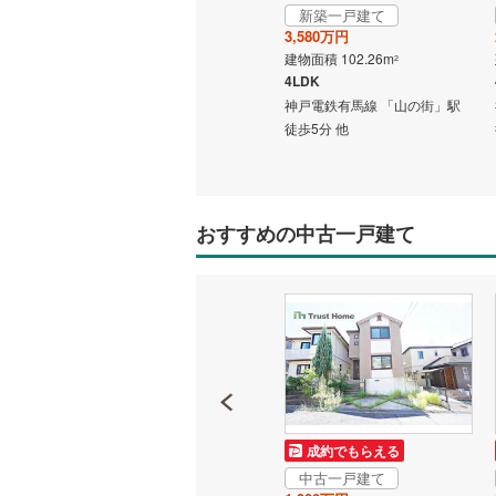
近江鉄道
新築一戸建て
新築一戸建て
3,290万円
3,580万円
叡山電鉄
建物面積 99.63m
建物面積 102.26m
2
2
4LDK
4LDK
京阪本線
(
の街」駅
神戸電鉄有馬線 「山の街」駅
神戸電鉄有馬線 「山の街」駅
京阪京津
徒歩19分 他
徒歩5分 他
京阪石清
阪急千里
おすすめの中古一戸建て
阪急今津
阪急宝塚
阪神武庫
南海線
(
10
南海加太
成約でもらえる
成約でもらえる
阪堺電気
中古一戸建て
中古一戸建て