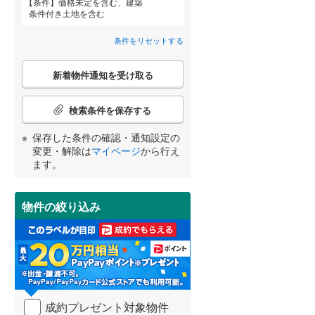
条件
価格未定を含む、建築
条件付き土地を含む
条件をリセットする
OsakaMetro長堀鶴見緑地線
(
37
)
詳しく見る
こ
OsakaMetro谷町線
(
86
)
新着物件通知を受け取る
宮崎
鹿児島
沖縄
の
検
OsakaMetro千日前線
(
32
)
索
検索条件を保存する
条
神戸市営地下鉄海岸線
(
6
)
件
保存した条件の確認・通知設定の
で
する
る
変更・解除は
マイページ
から行え
条件をリセットする
条件をリセットする
条件をリセットする
条件をリセットする
条件をリセットする
条件をリセットする
通
近鉄橿原線
(
82
)
ます。
知
を
近鉄南大阪線
(
266
)
受
物件の絞り込み
け
近鉄道明寺線
(
29
)
取
る
近鉄生駒線
(
56
)
・
近鉄西信貴ケーブル
(
1
)
条
件
近江鉄道多賀線
(
2
)
を
成約プレゼント対象物件
マ
らえる
成約でもらえる
成約でもらえる