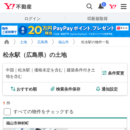
Yahoo!不動産
検索
通知
i
ログイン
ID新規取得
土地
広島県
福山市
松永駅の物件一覧
松永駅（広島県）の土地
中国｜松永駅｜価格未定を含む｜建築条件付き土
条件変更
地を含む
おすすめ順
検索条件保存
通知設定
1
件
すべての物件をチェックする
福山市神村町