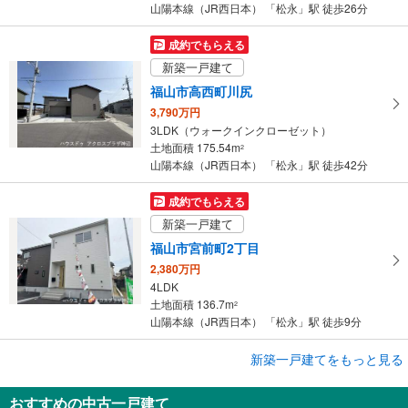
保
山陽本線（JR西日本） 「松永」駅 徒歩26分
存
す
成約でもらえる
る
新築一戸建て
福山市高西町川尻
3,790万円
3LDK（ウォークインクローゼット）
土地面積 175.54m
2
山陽本線（JR西日本） 「松永」駅 徒歩42分
成約でもらえる
新築一戸建て
福山市宮前町2丁目
2,380万円
4LDK
土地面積 136.7m
2
山陽本線（JR西日本） 「松永」駅 徒歩9分
成約でもらえる
新築一戸建てをもっと見る
新築一戸建て
おすすめの中古一戸建て
福山市宮前町2丁目