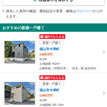
・ＡＥＤ
条
件
保存した条件の確認・通知設定の変更・解除は
マイページ
から行
で
えます。
通
知
おすすめの新築一戸建て
を
受
成約でもらえる
け
新築一戸建て
取
福山市今津町
る
2,980万円
・
4LDK
条
土地面積 162m
2
件
山陽本線（JR西日本） 「松永」駅 徒歩26分
を
マ
成約でもらえる
イ
新築一戸建て
ペ
福山市今津町
ー
2,980万円
ジ
4LDK
に
土地面積 165.13m
2