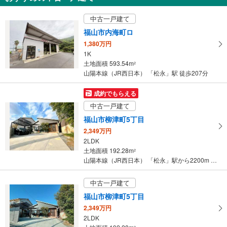
2,680万円
中古一戸建て
3LDK
土地面積 142.1m
2
福山市内海町ロ
山陽本線（JR西日本） 「松永」駅 徒歩9分
1,380万円
1K
土地面積 593.54m
2
山陽本線（JR西日本） 「松永」駅 徒歩207分
成約でもらえる
中古一戸建て
福山市柳津町5丁目
2,349万円
2LDK
土地面積 192.28m
2
山陽本線（JR西日本） 「松永」駅から2200m 車:6分
中古一戸建て
福山市柳津町5丁目
2,349万円
2LDK