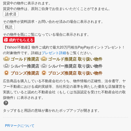
賃貸中の物件に表示されます。
賃貸中の物件は、原則ご自身でお住まいいただくことができません。
請求済
その物件が資料請求・お問い合わせ済みの場合に表示されます。
既読
その物件を既にご覧になっている場合に表示されます。
成約でもらえる
【Yahoo!不動産】物件ご成約で最大20万円相当PayPayポイントプレゼント！
の対象物件です。詳細は
プレゼント詳細
をご覧ください。
ゴールド推奨店
ゴールド推奨店 取り扱い物件
シルバー推奨店
シルバー推奨店 取り扱い物件
ブロンズ推奨店
ブロンズ推奨店 取り扱い物件
広告商品を購入している不動産会社のうち、物件情報の正確性、法令遵守、ヤ
フー不動産における成約実績等、当社所定の基準を満たした優良な店舗運営を
実践していると認めた不動産会社（もしくは当該認定を受けた不動産会社の取
扱物件）に表示されます。
タップすると用語の意味が書かれたポップアップが開きます。
PRマークについて