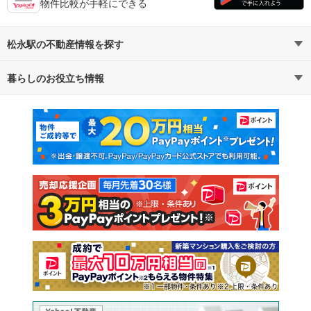
物件比較が手軽にできる
松永駅の不動産情報を探す
暮らしのお役立ち情報
不動産・住宅
賃貸住宅
マンションカタログ
教えて！住まいの先生
新築マンション
中古マンション
新築一戸建て
中古一戸建て
注文住宅
土地
売却査定