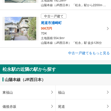
土地面積 192.28m
2
山陽本線（JR西日本） 「松永」駅から2200m 車:6分
中古一戸建て
尾道市浦崎町
300万円
7DK
土地面積 554.9m
2
山陽本線（JR西日本） 「松永」駅 徒歩126分
中古一戸建てをもっと見る
中古一戸建て
福山市高西町3丁目
2,399万円
松永駅の近隣の駅から探す
4LDK
土地面積 150.31m
2
山陽本線（JR西日本）
山陽本線（JR西日本） 「松永」駅 バス9分 高須口 バス停下車 徒歩4分
東福山
福山
備後赤坂
尾道