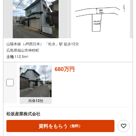
山陽本線（JR西日本） 「松永」駅 徒歩12分
広島県福山市神村町
土地
112.5m
2
680万円
画像
12
枚
松坂産業株式会社
資料をもらう
（無料）