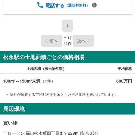
電話する
（通話料無料）
1
1
〜
1
件
前へ
次へ
/
1
件
松永駅の土地面積ごとの価格相場
土地面積（該当物件数）
平均価格
100m
～150m
未満
（
1
件）
680万円
2
2
物件が所在する市区町村を対象とした平均価格を表示しています。
周辺環境
買い物
ローソン 福山松永町四丁目まで229m (徒歩3分)