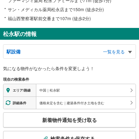
ファーマシィ薬局 松永ファミールまで71m (徒歩1分)
サン・メディカル薬局松永店まで150m (徒歩2分)
福山西警察署駅前交番まで107m (徒歩2分)
松永駅の情報
駅設備
一覧を見る
バリアフリー状況
気になる物件がなかったら
条件を変更しよう！
※段差なしでの移動経路
（○：有り △：要駅員設備 ×：無し）
現在の検索条件
地上⇔改札⇔ホーム：○
エレベータ
中国｜松永駅
エリア/路線
・各ホーム⇔改札
・改札⇔北口
価格未定を含む｜建築条件付き土地を含む
詳細条件
・改札⇔南口
トイレ
こ
新着物件通知を受け取る
《多機能トイレ》
の
・改札内
検
その他
索
検索条件を保存する