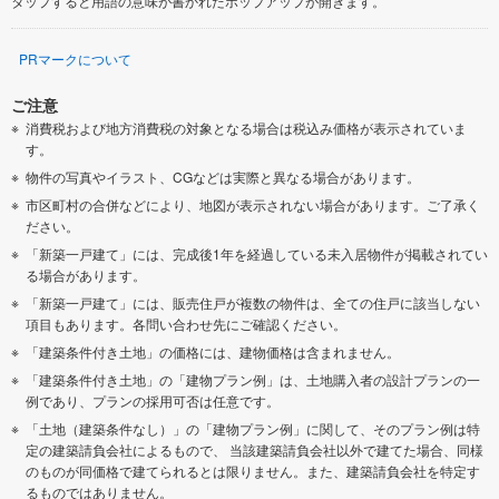
タップすると用語の意味が書かれたポップアップが開きます。
PRマークについて
ご注意
消費税および地方消費税の対象となる場合は税込み価格が表示されていま
す。
物件の写真やイラスト、CGなどは実際と異なる場合があります。
市区町村の合併などにより、地図が表示されない場合があります。ご了承く
ださい。
「新築一戸建て」には、完成後1年を経過している未入居物件が掲載されてい
る場合があります。
「新築一戸建て」には、販売住戸が複数の物件は、全ての住戸に該当しない
項目もあります。各問い合わせ先にご確認ください。
「建築条件付き土地」の価格には、建物価格は含まれません。
「建築条件付き土地」の「建物プラン例」は、土地購入者の設計プランの一
例であり、プランの採用可否は任意です。
「土地（建築条件なし）」の「建物プラン例」に関して、そのプラン例は特
定の建築請負会社によるもので、 当該建築請負会社以外で建てた場合、同様
のものが同価格で建てられるとは限りません。また、建築請負会社を特定す
るものではありません。