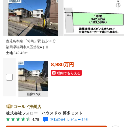
鹿児島本線 「箱崎」駅 徒歩20分
福岡県福岡市東区筥松4丁目
土地
342.42m
2
8,980万円
成約でもらえる
画像
17
枚
ゴールド推奨店
株式会社フォロー ハウスドゥ 博多ミスト
4.78
不動産会社レビュー 14件