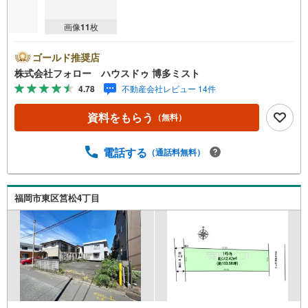
画像
11
枚
ゴールド推奨店
株式会社フォロー ハウスドゥ 博多ミスト
4.78
不動産会社レビュー 14件
資料をもらう
（無料）
電話する
（通話料無料）
福岡市東区筥松4丁目