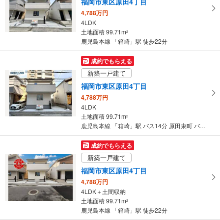
福岡市東区原田4丁目
ー
4,788万円
ジ
4LDK
に
土地面積 99.71m
2
保
鹿児島本線 「箱崎」駅 徒歩22分
存
す
成約でもらえる
る
新築一戸建て
福岡市東区原田4丁目
4,788万円
4LDK
土地面積 99.71m
2
鹿児島本線 「箱崎」駅 バス14分 原田東町 バス停下車 徒歩3分
成約でもらえる
新築一戸建て
福岡市東区原田4丁目
4,788万円
4LDK＋土間収納
土地面積 99.71m
2
鹿児島本線 「箱崎」駅 徒歩22分