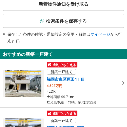
トイレ
新着物件通知を受け取る
の
《多機能トイレ》
検
・改札内
索
検索条件を保存する
条
件
保存した条件の確認・通知設定の変更・解除は
マイページ
から行
で
えます。
通
知
おすすめの新築一戸建て
を
受
成約でもらえる
け
新築一戸建て
取
福岡市東区原田4丁目
る
4,698万円
・
4LDK
条
土地面積 99.71m
2
件
鹿児島本線 「箱崎」駅 徒歩22分
を
マ
成約でもらえる
イ
新築一戸建て
ペ