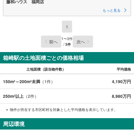
藤和ハウス 福岡店
もっと見る
1
1
〜
3
件
前へ
次へ
/
3
件
箱崎駅の土地面積ごとの価格相場
土地面積（該当物件数）
平均価格
150m
～200m
未満
（
1
件）
4,190万円
2
2
250m
以上
（
2
件）
8,980万円
2
物件が所在する市区町村を対象とした平均価格を表示しています。
周辺環境