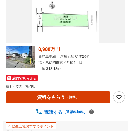
8,980万円
鹿児島本線 「箱崎」駅 徒歩20分
福岡県福岡市東区筥松4丁目
土地 342.42m
2
成約でもらえる
藤和ハウス 福岡店
資料をもらう
（無料）
電話する
（通話料無料）
不動産会社おすすめポイント