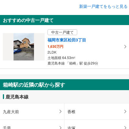
成約でもらえる
新築一戸建てをもっと見る
新築一戸建て
おすすめの中古一戸建て
福岡市東区筥松1丁目
5,999万円
中古一戸建て
3LDK＋N
土地面積 77.96m
2
福岡市東区松田3丁目
鹿児島本線 「箱崎」駅 徒歩10分
1,630万円
2LDK
土地面積 64.53m
2
鹿児島本線 「箱崎」駅 徒歩29分
箱崎駅の近隣の駅から探す
鹿児島本線
九産大前
香椎
千早
吉塚