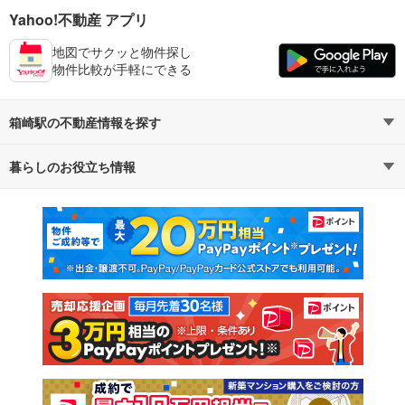
Yahoo!不動産 アプリ
地図でサクッと物件探し
物件比較が手軽にできる
箱崎駅の不動産情報を探す
暮らしのお役立ち情報
不動産・住宅
賃貸住宅
マンションカタログ
教えて！住まいの先生
新築マンション
中古マンション
新築一戸建て
中古一戸建て
注文住宅
土地
売却査定