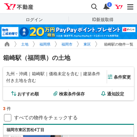
Yahoo!不動産
検索
通知
i
ログイン
ID新規取得
土地
福岡県
福岡市
東区
箱崎駅の物件一覧
箱崎駅（福岡県）の土地
九州・沖縄｜箱崎駅｜価格未定を含む｜建築条件
条件変更
付き土地を含む
おすすめ順
検索条件保存
通知設定
3
件
すべての物件をチェックする
福岡市東区筥松4丁目