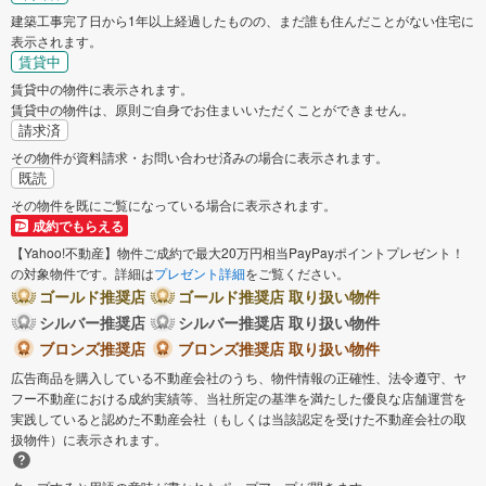
建築工事完了日から1年以上経過したものの、まだ誰も住んだことがない住宅に
表示されます。
賃貸中
賃貸中の物件に表示されます。
賃貸中の物件は、原則ご自身でお住まいいただくことができません。
請求済
その物件が資料請求・お問い合わせ済みの場合に表示されます。
既読
その物件を既にご覧になっている場合に表示されます。
成約でもらえる
【Yahoo!不動産】物件ご成約で最大20万円相当PayPayポイントプレゼント！
の対象物件です。詳細は
プレゼント詳細
をご覧ください。
ゴールド推奨店
ゴールド推奨店 取り扱い物件
シルバー推奨店
シルバー推奨店 取り扱い物件
ブロンズ推奨店
ブロンズ推奨店 取り扱い物件
広告商品を購入している不動産会社のうち、物件情報の正確性、法令遵守、ヤ
フー不動産における成約実績等、当社所定の基準を満たした優良な店舗運営を
実践していると認めた不動産会社（もしくは当該認定を受けた不動産会社の取
扱物件）に表示されます。