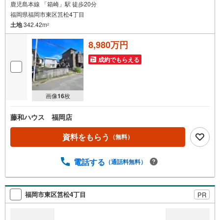
鹿児島本線 「箱崎」駅 徒歩20分
福岡県福岡市東区筥松4丁目
土地
342.42m
2
8,980万円
成約でもらえる
画像
16
枚
藤和ハウス 福岡店
資料をもらう
（無料）
電話する
（通話料無料）
福岡市東区筥松4丁目
PR