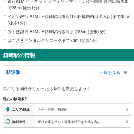
銀行ATM イーネット ファミリーマートＪＲ箱崎駅 共同出張所ま
で28m (徒歩1分)
イオン銀行 ATM JR箱崎駅出張所(1F 駅構内西口出入口)まで35m
(徒歩1分)
みずほ銀行 ATM JR箱崎駅出張所まで38m (徒歩1分)
はこざきデンタルクリニックまで70m (徒歩1分)
箱崎駅の情報
駅設備
一覧を見る
バリアフリー状況
気になる物件がなかったら
条件を変更しよう！
※段差なしでの移動経路
（○：有り △：要駅員設備 ×：無し）
現在の検索条件
地上⇔改札⇔ホーム：○
エレベータ
九州・沖縄｜箱崎駅
エリア/路線
・各ホーム⇔改札
エスカレータ
価格未定を含む｜建築条件付き土地を含む
詳細条件
・各ホーム⇔改札
こ