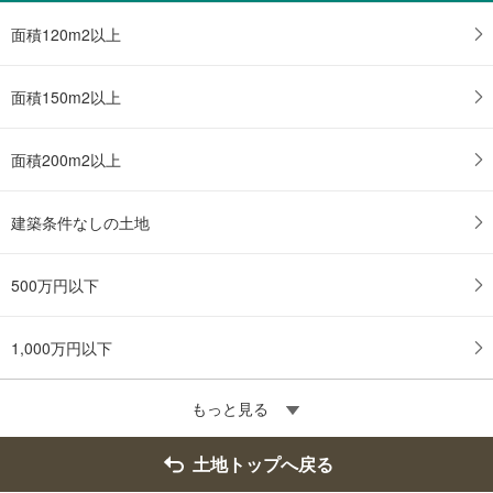
る
・
面積120m2以上
条
件
面積150m2以上
を
マ
イ
面積200m2以上
ペ
ー
建築条件なしの土地
ジ
に
保
500万円以下
存
す
る
1,000万円以下
もっと見る
土地トップへ戻る