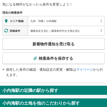
す
気になる物件がなかったら
条件を変更しよう！
る
現在の検索条件
情
報
九州・沖縄｜小内海駅
エリア/路線
価格未定を含む｜建築条件付き土地を含む
詳細条件
こ
新着物件通知を受け取る
の
検
索
検索条件を保存する
条
件
保存した条件の確認・通知設定の変更・解除は
マイページ
から行
で
えます。
通
知
を
小内海駅の近隣の駅から探す
受
け
小内海駅の土地を他のこだわりから探す
取