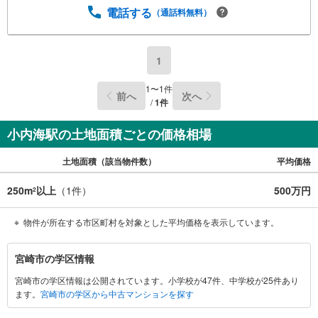
電話する
（通話料無料）
1
1
〜
1
件
前へ
次へ
/
1
件
小内海駅の土地面積ごとの価格相場
土地面積（該当物件数）
平均価格
250m
以上
（
1
件）
500万円
2
物件が所在する市区町村を対象とした平均価格を表示しています。
宮
宮崎市の学区情報
崎
宮崎市の学区情報は公開されています。小学校が47件、中学校が25件あり
市
ます。
宮崎市の学区から中古マンションを探す
に
関