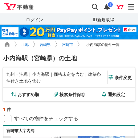
Yahoo!不動産
検索
通知
i
ログイン
ID新規取得
土地
宮崎県
宮崎市
小内海駅の物件一覧
小内海駅（宮崎県）の土地
九州・沖縄｜小内海駅｜価格未定を含む｜建築条
条件変更
件付き土地を含む
おすすめ順
検索条件保存
通知設定
1
件
すべての物件をチェックする
宮崎市大字内海