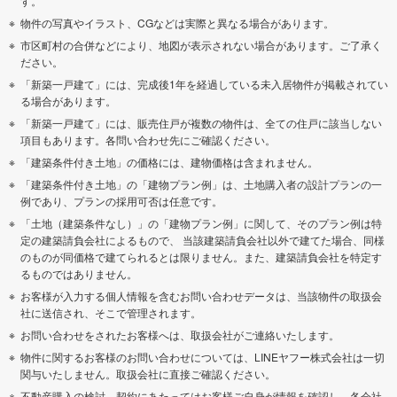
す。
物件の写真やイラスト、CGなどは実際と異なる場合があります。
市区町村の合併などにより、地図が表示されない場合があります。ご了承く
ださい。
「新築一戸建て」には、完成後1年を経過している未入居物件が掲載されてい
る場合があります。
「新築一戸建て」には、販売住戸が複数の物件は、全ての住戸に該当しない
項目もあります。各問い合わせ先にご確認ください。
「建築条件付き土地」の価格には、建物価格は含まれません。
「建築条件付き土地」の「建物プラン例」は、土地購入者の設計プランの一
例であり、プランの採用可否は任意です。
「土地（建築条件なし）」の「建物プラン例」に関して、そのプラン例は特
定の建築請負会社によるもので、 当該建築請負会社以外で建てた場合、同様
のものが同価格で建てられるとは限りません。また、建築請負会社を特定す
るものではありません。
お客様が入力する個人情報を含むお問い合わせデータは、当該物件の取扱会
社に送信され、そこで管理されます。
お問い合わせをされたお客様へは、取扱会社がご連絡いたします。
物件に関するお客様のお問い合わせについては、LINEヤフー株式会社は一切
関与いたしません。取扱会社に直接ご確認ください。
不動産購入の検討、契約にあたってはお客様ご自身が情報を確認し、各会社