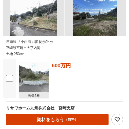
日南線 「小内海」駅 徒歩24分
宮崎県宮崎市大字内海
土地
253m
2
500万円
画像
4
枚
ミサワホーム九州株式会社 宮崎支店
資料をもらう
（無料）