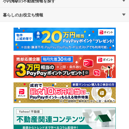
小内海駅の不動産情報を探す
暮らしのお役立ち情報
不動産・住宅
賃貸住宅
マンションカタログ
教えて！住まいの先生
新築マンション
中古マンション
新築一戸建て
中古一戸建て
注文住宅
土地
売却査定