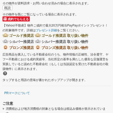
その物件が資料請求・お問い合わせ済みの場合に表示されます。
既読
その物件を既にご覧になっている場合に表示されます。
成約でもらえる
【Yahoo!不動産】物件ご成約で最大20万円相当PayPayポイントプレゼント！
の対象物件です。詳細は
プレゼント詳細
をご覧ください。
ゴールド推奨店
ゴールド推奨店 取り扱い物件
シルバー推奨店
シルバー推奨店 取り扱い物件
ブロンズ推奨店
ブロンズ推奨店 取り扱い物件
広告商品を購入している不動産会社のうち、物件情報の正確性、法令遵守、ヤ
フー不動産における成約実績等、当社所定の基準を満たした優良な店舗運営を
実践していると認めた不動産会社（もしくは当該認定を受けた不動産会社の取
扱物件）に表示されます。
タップすると用語の意味が書かれたポップアップが開きます。
PRマークについて
ご注意
消費税および地方消費税の対象となる場合は税込み価格が表示されていま