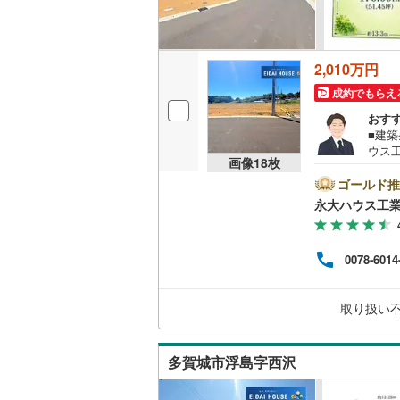
名古屋市
2,010万円
名古屋市
成約でもらえ
京都市営
おす
■建
OsakaMe
ウス
画像
18
枚
社の
OsakaMe
ン・
ゴールド推
施設
永大ハウス工
OsakaMe
をし
ッフ
福岡市地
る様
0078-6014
も、
様連れ
私鉄・その他
札幌市電
(
水曜
取り扱い
問い
道南いさ
阿武隈急
多賀城市浮島字西沢
秋田内陸