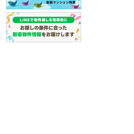
(
107
)
名古屋市営地下鉄鶴舞線
(
96
)
名古屋市営地下鉄名港線
(
39
)
OsakaMetro長堀鶴見緑地線
(
8
)
OsakaMetro谷町線
(
22
)
OsakaMetro千日前線
(
7
)
神戸市営地下鉄海岸線
(
3
)
福岡市地下鉄七隈線
(
123
)
函館市電宝来・谷地頭線
(
0
)
真岡鐵道
(
10
)
山形鉄道フラワー長井線
(
0
)
えちごトキめき鉄道妙高はねうまラ