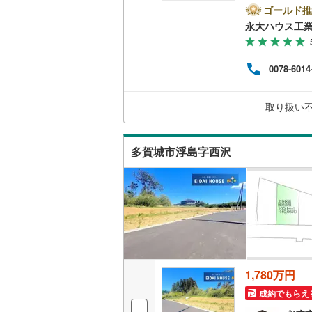
マン
ゴールド推
設や
南武線
(
11
永大ハウス工
物件
富な
横浜線
(
72
一ノ
(
0
)
(
0
)
宅に
(
0
0078-6014
につ
相模線
(
44
備！お
休日
五日市線
(
取り扱い
気軽
(
0
)
(
0
)
(
1
篠ノ井線
(
多賀城市浮島字西沢
常磐線（
伊東線
(
45
身延線
(
15
武豊線
(
39
関西本線（
1,780万円
参宮線
(
3
)
成約でもらえ
大糸線（J