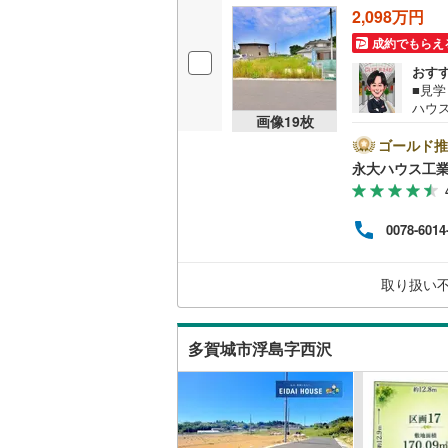
2,098万円
後藤寺線
(
成約でもらえ
東北新幹
おす
■見
秋田新幹
ハウ
画像
19
枚
当社
山陽新幹
ョン
ゴールド推
業施
永大ハウス工
西九州新
びを
タッ
する
地下鉄
札幌市営
0078-6014
ても
子様連
仙台市地
火・
取り扱い
にお
東京メト
東京メト
多賀城市浮島字西沢
東京メト
都営浅草
都営大江