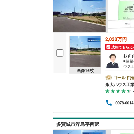
いすみ鉄
IGRいわ
弘南鉄道
2,030万円
成約でもらえ
由利高原
おす
長野電鉄
■建
ウス
画像
16
枚
宇都宮ラ
社の
ン・
ゴールド推
鹿島臨海
施設
永大ハウス工
をし
小湊鐵道
(
ッフ
る様
0078-6014
上毛電気
も、
様連れ
水曜
流鉄流山
問い
多賀城市浮島字西沢
京成本線
(