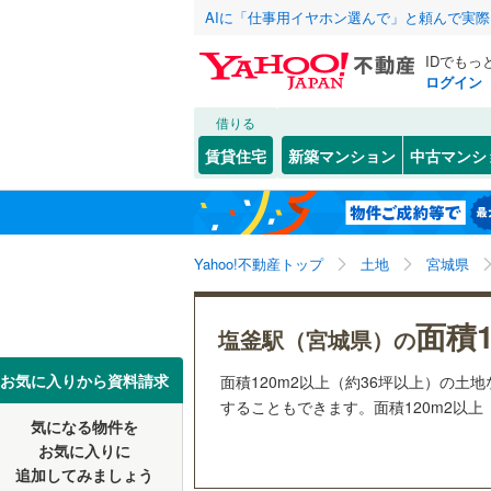
AIに「仕事用イヤホン選んで」と頼んで実
IDでもっ
ログイン
借りる
北海道
JR
北海道
函館本線
(
こだわり条件
配置、向き、
賃貸住宅
新築マンション
中古マンシ
石勝線
(
0
)
前道6m
東北
青森
根室本線
(
(
0
)
(
0
)
(
1
平坦地
（
関東
東京
石北本線
(
Yahoo!不動産トップ
土地
宮城県
販売、価格、
常磐線
(
54
信越・北陸
新潟
面積1
更地渡し
塩釜駅（宮城県）の
高崎線
(
32
東海
愛知
お気に入りから資料請求
面積120m2以上（約36坪以上）の
両毛線
(
24
(
29
)
(
26
)
(
2
することもできます。面積120m2以上
立地
烏山線
(
85
気になる物件を
近畿
大阪
お気に入りに
最寄りの
石巻線
(
44
追加してみましょう
(
13
)
(
5
)
(
6