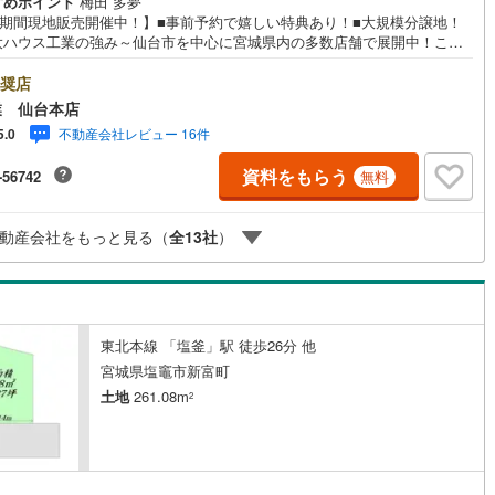
すめポイント
梅田 多夢
W期間現地販売開催中！】■事前予約で嬉しい特典あり！■大規模分譲地！
5
)
七尾線
(
2
)
大ハウス工業の強み～仙台市を中心に宮城県内の多数店舗で展開中！こち
は当社の強みを大きく2つに分けてご紹介！1.＜豊富な不動産知識＞戸建・
高山本線（JR西日本）
(
1
)
ション・土地...と種別を問わず不動産を取り扱っております。更に教育施
奨店
商業施設、子育て環境や行政などの地域情報を総合し、お客様により良い
業 仙台本店
JR西日本）
(
104
)
湖西線
(
183
)
選びをして頂けるよう、しっかりとサポートさせて頂きます。2.＜経験豊
不動産会社レビュー 16件
5.0
スタッフ＞当社では【購入】【売却】【引っ越し】【リフォーム】など住
福知山線
(
127
)
関する様々なご質問はもちろん、ご購入時に気になる住宅ローン各種税金
資料をもらう
-56742
無料
いても、誠心誠意ご説明させて頂きます。各店舗ではキッズスペースも完
50
)
播但線
(
115
)
子様連れのご家族様で是非お越しください。営業時間:10:00～18:00（定
火・水曜日※店舗により変動あり）現地のご案内も可能ですので、どうぞお
)
津山線
(
16
)
動産会社をもっと見る（
全
13
社
）
にお問い合わせください！
)
伯備線
(
34
)
)
呉線
(
86
)
東北本線 「塩釜」駅 徒歩26分 他
)
山口線
(
3
)
宮城県塩竈市新富町
土地
261.08m
2
)
美祢線
(
0
)
2
因美線
(
16
)
草津線
(
63
)