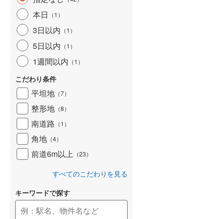
和歌山線
(
159
)
本日
（
1
）
3日以内
東西線
(
4
)
（
1
）
5日以内
（
1
）
予讃線
(
27
)
1週間以内
（
1
）
高徳線
(
19
)
こだわり条件
牟岐線
(
8
)
平坦地
（
7
）
山陽本線（JR九州）
(
6
)
整形地
（
8
）
篠栗線
(
48
)
南道路
（
1
）
角地
指宿枕崎線
(
229
)
（
4
）
前道6m以上
（
23
）
筑肥線
(
33
)
すべてのこだわりを見る
久大本線
(
60
)
キーワードで探す
日田彦山線
(
18
)
筑豊本線
(
42
)