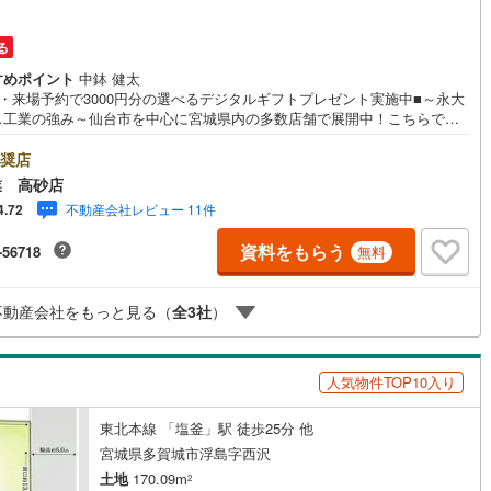
10
)
宮崎空港線
(
4
)
る
線
(
288
)
上越新幹線
(
104
)
すめポイント
中鉢 健太
学・来場予約で3000円分の選べるデジタルギフトプレゼント実施中■～永大
線
(
116
)
北陸新幹線
(
192
)
ス工業の強み～仙台市を中心に宮城県内の多数店舗で展開中！こちらでは
の強みを大きく2つに分けてご紹介！1.＜豊富な不動産知識＞戸建・マンシ
線
(
147
)
北陸新幹線（JR西日本）
(
8
)
・土地...と種別を問わず不動産を取り扱っております。更に教育施設や商
奨店
設、子育て環境や行政などの地域情報を総合し、お客様により良い物件選
業 高砂店
幹線
(
1
)
して頂けるよう、しっかりとサポートさせて頂きます。2.＜経験豊富なス
不動産会社レビュー 11件
4.72
フ＞当社では【購入】【売却】【引っ越し】【リフォーム】など住宅に関
様々なご質問はもちろん、ご購入時に気になる住宅ローン各種税金につい
地下鉄南北線
(
12
)
札幌市営地下鉄東西線
(
12
)
資料をもらう
-56718
無料
、誠心誠意ご説明させて頂きます。各店舗ではキッズスペースも完備！お
れのご家族様で是非お越しください。営業時間:10:00～18:00（定休日
下鉄南北線
(
232
)
仙台市地下鉄東西線
(
82
)
水曜日※店舗により変動あり）現地のご案内も可能ですので、どうぞお気軽
不動産会社をもっと見る（
全
3
社
）
問い合わせください！
ロ丸ノ内線
(
41
)
東京メトロ丸ノ内方南支線
(
12
)
ロ東西線
(
40
)
東京メトロ千代田線
(
34
)
人気物件TOP10入り
ロ半蔵門線
(
11
)
東京メトロ南北線
(
33
)
東北本線 「塩釜」駅 徒歩25分 他
線
(
23
)
都営三田線
(
38
)
宮城県多賀城市浮島字西沢
土地
170.09m
2
戸線
(
35
)
横浜市営地下鉄ブルーライン
(
271
)