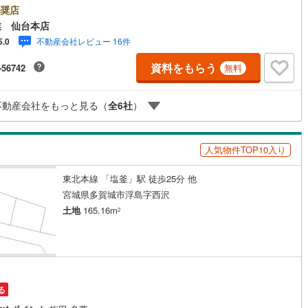
ション・土地...と種別を問わず不動産を取り扱っております。更に教育施
奨店
商業施設、子育て環境や行政などの地域情報を総合し、お客様により良い
6
)
鶴見線
(
20
)
業 仙台本店
選びをして頂けるよう、しっかりとサポートさせて頂きます。2.＜経験豊
不動産会社レビュー 16件
5.0
スタッフ＞当社では【購入】【売却】【引っ越し】【リフォーム】など住
8
)
根岸線
(
79
)
関
山ノ目
金ケ崎
(
0
)
(
0
)
(
0
)
(
1
)
関する様々なご質問はもちろん、ご購入時に気になる住宅ローン各種税金
)
(
0
)
(
0
)
資料をもらう
-56742
無料
いても、誠心誠意ご説明させて頂きます。各店舗ではキッズスペースも完
0
)
中央本線（JR東日本）
(
812
)
子様連れのご家族様で是非お越しください。営業時間:10:00～18:00（定
火・水曜日※店舗により変動あり）現地のご案内も可能ですので、どうぞお
151
)
八高線
(
590
)
不動産会社をもっと見る（
全
6
社
）
にお問い合わせください！
)
(
0
)
(
0
)
(
0
)
(
1
)
(
2
)
(
1
)
10
)
大糸線（JR東日本）
(
11
)
各駅停車）
(
133
)
埼京線
(
149
)
人気物件TOP10入り
)
東海道本線（JR東海）
(
820
)
東北本線 「塩釜」駅 徒歩25分 他
宮城県多賀城市浮島字西沢
9
)
飯田線
(
325
)
土地
165.16m
2
)
高山本線（JR東海）
(
43
)
JR東海）
(
72
)
紀勢本線（JR東海）
(
10
)
博多南線
(
25
)
る
R西日本）
(
1
)
北陸本線
(
32
)