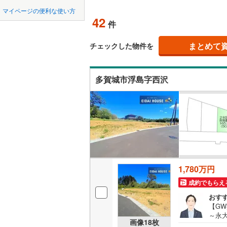
中国
鳥取
北上線
(
1
)
オンライン対
マイページの便利な使い方
42
件
山田線
(
6
)
四国
徳島
オンライ
(
0
)
(
1
)
(
1
大湊線
(
0
)
まとめて
チェックした物件を
九州・沖縄
福岡
オンライ
只見線
(
3
)
多賀城市浮島字西沢
奥羽本線
(
(
7
)
(
9
)
(
5
男鹿線
(
1
)
0
0
0
0
0
0
該当物件
該当物件
該当物件
該当物件
該当物件
該当物件
件
件
件
件
件
件
羽越本線
(
(
0
)
(
0
)
(
0
飯山線
(
0
)
湘南新宿
1,780万円
(
620
)
(
45
)
(
38
)
(
2
成約でもらえ
外房線
(
68
おす
成田線
(
13
【G
(
2
)
(
0
)
(
2
～永
画像
18
枚
らで
東金線
(
23