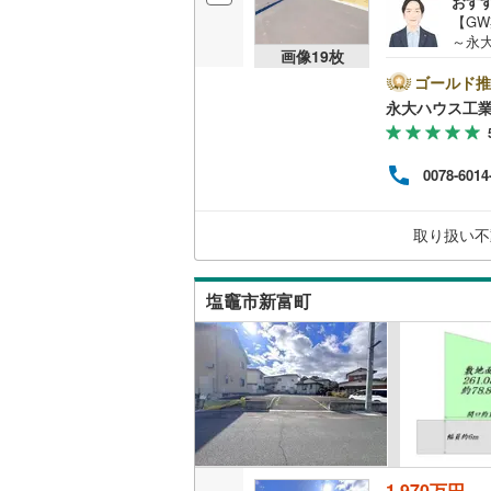
おす
【G
越美北線
(
～永
画像
19
枚
らで
氷見線
(
2
)
マン
ゴールド推
設や
永大ハウス工
紀勢本線（
物件
富な
桜島線
(
1
)
宅に
0078-6014
につ
加古川線
(
備！お
休日
赤穂線
(
38
取り扱い不
気軽
宇野線
(
26
塩竈市新富町
福塩線
(
66
岩徳線
(
22
小野田線
(
舞鶴線
(
1
)
木次線
(
1
)
1,970万円