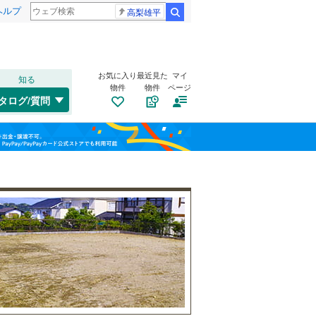
ヘルプ
高梨雄平
検索
お気に入り
最近見た
マイ
知る
物件
物件
ページ
千歳線
(
8
)
タログ/質問
日高本線
(
0
)
南道路
（
1
）
福島
宗谷本線
(
0
)
(
37
)
(
25
)
(
16
)
古家あり
（
5
）
栃木
群馬
山梨
東北本線
(
858
)
川越線
(
197
)
吾妻線
(
26
)
日光線
(
117
)
(
1
)
(
11
)
(
71
)
仙石線
(
154
)
和歌山
小学校まで1km以内
（
1
）
大船渡線
(
1
)
(
10
)
(
4
)
(
1
)