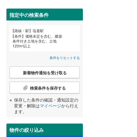
田沢湖線
(
5
)
指定中の検索条件
八戸線
(
0
)
(
11
)
(
24
)
(
8
)
磐越西線
(
33
)
路線・駅
塩釜駅
宮崎
鹿児島
沖縄
詳しく見る
条件
価格未定を含む、建築
陸羽西線
(
1
)
条件付き土地を含む、土地
120
m
以上
2
左沢線
(
23
)
(
2
)
(
1
)
(
0
)
条件をリセットする
津軽線
(
2
)
する
る
条件をリセットする
条件をリセットする
条件をリセットする
条件をリセットする
条件をリセットする
条件をリセットする
こ
信越本線
(
34
)
新着物件通知を受け取る
の
(
19
)
(
37
)
(
56
)
検
弥彦線
(
0
)
索
検索条件を保存する
条
総武本線
(
588
)
件
保存した条件の確認・通知設定の
(
30
)
(
42
)
(
1
)
で
変更・解除は
マイページ
から行え
通
ます。
京葉線
(
42
)
知
を
久留里線
(
179
)
受
(
2
)
(
0
)
(
0
)
物件の絞り込み
け
山手線
(
37
)