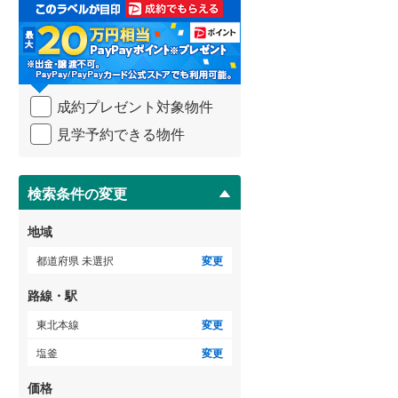
取
る
武蔵野線
(
411
)
・
条
横須賀線
(
183
)
(
0
)
(
0
)
(
0
)
件
を
青梅線
(
234
)
成約プレゼント対象物件
マ
イ
小海線
(
36
)
見学予約できる物件
ペ
ー
(
4
)
京浜東北線
(
319
)
ジ
に
検索条件の変更
総武線
(
271
)
保
存
御殿場線
(
91
)
地域
す
る
中央本線（JR東海）
(
319
)
都道府県 未選択
変更
太多線
(
75
)
路線・駅
名松線
(
3
)
東北本線
変更
塩釜
変更
東海道本線（JR西日本）
(
306
)
価格
小浜線
(
5
)