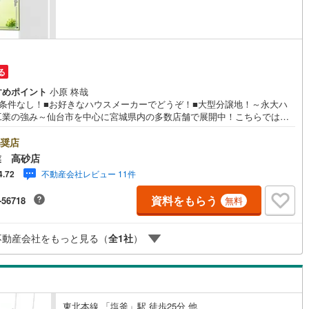
営地下鉄東山線
(
152
)
名古屋市営地下鉄名城線
(
132
)
営地下鉄桜通線
(
86
)
名古屋市営地下鉄上飯田線
(
15
)
る
地下鉄烏丸線
(
75
)
京都市営地下鉄東西線
(
56
)
すめポイント
小原 柊哉
築条件なし！■お好きなハウスメーカーでどうぞ！■大型分譲地！～永大ハ
tro今里筋線
(
6
)
OsakaMetro御堂筋線
(
27
)
工業の強み～仙台市を中心に宮城県内の多数店舗で展開中！こちらでは当
強みを大きく2つに分けてご紹介！1.＜豊富な不動産知識＞戸建・マンショ
tro四つ橋線
(
2
)
OsakaMetro中央線
(
6
)
土地...と種別を問わず不動産を取り扱っております。更に教育施設や商業
奨店
、子育て環境や行政などの地域情報を総合し、お客様により良い物件選び
業 高砂店
tro堺筋線
(
3
)
神戸市営地下鉄西神・山手線
(
28
)
て頂けるよう、しっかりとサポートさせて頂きます。2.＜経験豊富なスタ
不動産会社レビュー 11件
4.72
＞当社では【購入】【売却】【引っ越し】【リフォーム】など住宅に関す
下鉄空港線
(
48
)
福岡市地下鉄箱崎線
(
5
)
々なご質問はもちろん、ご購入時に気になる住宅ローン各種税金について
資料をもらう
-56718
無料
誠心誠意ご説明させて頂きます。各店舗ではキッズスペースも完備！お子
のご家族様で是非お越しください。営業時間:10:00～18:00（定休日火・
2
)
函館市電
(
0
)
日※店舗により変動あり）現地のご案内も可能ですので、どうぞお気軽にお
不動産会社をもっと見る（
全
1
社
）
合わせください！
りび鉄道
(
0
)
わたらせ渓谷鐵道
(
19
)
行
(
42
)
会津鉄道
(
4
)
縦貫鉄道
(
0
)
しなの鉄道北しなの線
(
3
)
東北本線 「塩釜」駅 徒歩25分 他