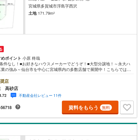
宮城県多賀城市浮島字西沢
土地
171.79m
2
道
(
11
)
北越急行ほくほく線
(
1
)
て銀河鉄道
(
6
)
青い森鉄道
(
4
)
弘南線
(
0
)
弘南鉄道大鰐線
(
0
)
る
鉄道鳥海山ろく線
(
1
)
福島交通飯坂線
(
39
)
すめポイント
小原 柊哉
長野線
(
4
)
上田電鉄別所線
(
3
)
築条件なし！■お好きなハウスメーカーでどうぞ！■大型分譲地！～永大ハ
工業の強み～仙台市を中心に宮城県内の多数店舗で展開中！こちらでは当
イトレール
(
93
)
関東鉄道竜ケ崎線
(
8
)
強みを大きく2つに分けてご紹介！1.＜豊富な不動産知識＞戸建・マンショ
土地...と種別を問わず不動産を取り扱っております。更に教育施設や商業
奨店
鉄道大洗鹿島線
(
124
)
ひたちなか海浜鉄道湊線
(
9
)
、子育て環境や行政などの地域情報を総合し、お客様により良い物件選び
業 高砂店
て頂けるよう、しっかりとサポートさせて頂きます。2.＜経験豊富なスタ
不動産会社レビュー 11件
4.72
66
)
千葉都市モノレール
(
106
)
＞当社では【購入】【売却】【引っ越し】【リフォーム】など住宅に関す
々なご質問はもちろん、ご購入時に気になる住宅ローン各種税金について
資料をもらう
-56718
無料
鉄道上毛線
(
84
)
秩父鉄道
(
57
)
誠心誠意ご説明させて頂きます。各店舗ではキッズスペースも完備！お子
のご家族様で是非お越しください。営業時間:10:00～18:00（定休日火・
日※店舗により変動あり）現地のご案内も可能ですので、どうぞお気軽にお
線
(
26
)
つくばエクスプレス
(
106
)
合わせください！
210
)
京成押上線
(
9
)