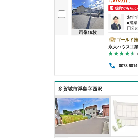
桜井線
(
63
成約でもらえ
おす
阪和線
(
98
■建
円分
おおさか
画像
18
枚
市を
分けて
ゴールド推
内子線
(
0
)
わず
永大ハウス工
政な
鳴門線
(
2
)
っか
入】
土讃線
(
83
0078-6014
ちろ
させ
鹿児島本
是非お
変動
三角線
(
11
多賀城市浮島字西沢
い！
長崎本線
(
佐世保線
(
豊肥本線
(
日南線
(
19