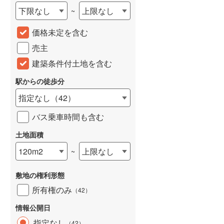
下限なし
上限なし
~
城端線
(
0
)
価格未定を含む
関西本線（JR西日本）
(
215
)
売主
大阪環状線
(
8
)
建築条件付土地を含む
山陽本線（JR西日本）
(
396
)
駅からの徒歩分
姫新線
(
116
)
指定なし
（
42
）
吉備線
(
24
)
バス乗車時間も含む
芸備線
(
51
)
土地面積
可部線
(
70
)
120m2
上限なし
~
宇部線
(
2
)
敷地の権利形態
山陰本線
(
178
)
所有権のみ
（
42
）
境線
(
13
)
情報公開日
奈良線
(
79
)
指定なし
（
42
）