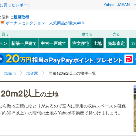
Yahoo! JAPAN
際に買ったレポート
と便利に
新規取得
ボーナスセレクション 人気商品が最大40％
検索条件を保存しました
買う
建てる
売る
28
)
札沼線
(
7
)
建ち方、日当たり
ョン
新築一戸建て
中古一戸建て
注文住宅
土地
売却査定
カ
この検索条件の新着物件通知は、
マイページ
から設定できます。
室蘭本線
(
6
)
以上
（
23
）
角地
（
4
）
岩手
宮城
秋田
山形
21
)
富良野線
(
0
)
さいたま新都心
)
(
3
)
(
56
)
(
73
)
(
11
)
(
22
)
7
）
整形地
（
8
）
塩釜駅、価格未定を含む、建築条件付き土地を含む、土
神奈川
埼玉
千葉
茨城
1
)
釧網本線
(
0
)
塩竈市
塩釜駅
面積120m2以上の物件一覧
地120
m
以上
2
契約、入居関連など
1
)
水郡線
(
133
)
(
17
)
長野
富山
石川
福井
20m2以上
（
2
）
第一種低層住居専用地域
の土地
7
)
上越線
(
47
)
（
18
）
閉じる
閉じる
お気に入りリストを見る
お気に入りリストを見る
閉じる
閉じる
岐阜
静岡
三重
土地なら敷地面積にゆとりがあるので室内に専用の収納スペースを確保
検索条件を保存する
5
)
水戸線
(
45
)
8
)
(
19
)
(
17
)
(
18
)
(
36
)
(
14
)
(
12
)
（約36坪以上）の理想の土地をYahoo!不動産で見つけましょう。
)
仙山線
(
156
)
マイページ
兵庫
京都
滋賀
奈良
駅が始発駅
（
0
）
海まで2km以内
（
1
）
)
気仙沼線
(
3
)
)
(
2
)
(
5
)
(
4
)
(
5
)
(
17
)
(
17
)