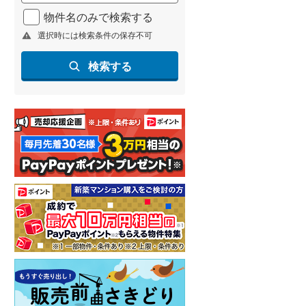
北海道新幹線
(
1
)
物件名のみで検索する
選択時には検索条件の保存不可
山形新幹線
(
201
)
東海道新幹線
(
336
)
検索する
九州新幹線
(
134
)
札幌市営地下鉄東豊線
(
9
)
東京メトロ銀座線
(
8
)
東京メトロ日比谷線
(
25
)
東京メトロ有楽町線
(
24
)
東京メトロ副都心線
(
32
)
都営新宿線
(
38
)
横浜市営地下鉄グリーンライン