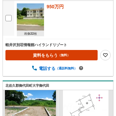
950万円
画像
22
枚
軽井沢別荘情報館ハイランドリゾート
資料をもらう
（無料）
電話する
（通話料無料）
北佐久郡御代田町大字御代田