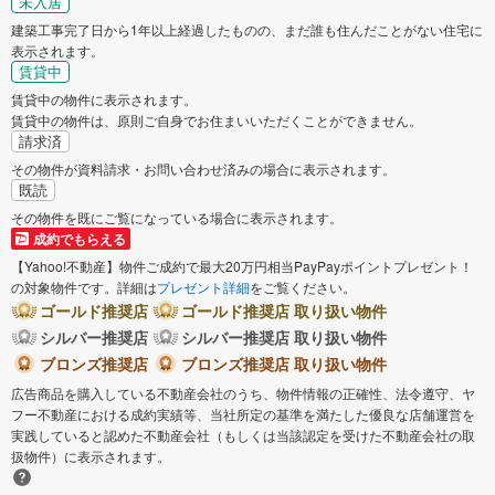
未入居
建築工事完了日から1年以上経過したものの、まだ誰も住んだことがない住宅に
表示されます。
賃貸中
賃貸中の物件に表示されます。
賃貸中の物件は、原則ご自身でお住まいいただくことができません。
請求済
その物件が資料請求・お問い合わせ済みの場合に表示されます。
既読
その物件を既にご覧になっている場合に表示されます。
成約でもらえる
【Yahoo!不動産】物件ご成約で最大20万円相当PayPayポイントプレゼント！
の対象物件です。詳細は
プレゼント詳細
をご覧ください。
ゴールド推奨店
ゴールド推奨店 取り扱い物件
シルバー推奨店
シルバー推奨店 取り扱い物件
ブロンズ推奨店
ブロンズ推奨店 取り扱い物件
広告商品を購入している不動産会社のうち、物件情報の正確性、法令遵守、ヤ
フー不動産における成約実績等、当社所定の基準を満たした優良な店舗運営を
実践していると認めた不動産会社（もしくは当該認定を受けた不動産会社の取
扱物件）に表示されます。