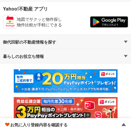
Yahoo!不動産 アプリ
地図でサクッと物件探し
物件比較が手軽にできる
御代田駅の不動産情報を探す
暮らしのお役立ち情報
不動産・住宅
賃貸住宅
マンションカタログ
教えて！住まいの先生
新築マンション
中古マンション
新築一戸建て
中古一戸建て
注文住宅
土地
売却査定
お気に入り登録内容を確認する