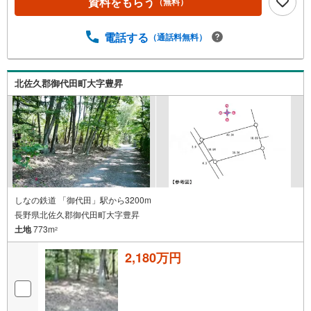
資料をもらう
（無料）
電話する
（通話料無料）
北佐久郡御代田町大字豊昇
しなの鉄道 「御代田」駅から3200m
長野県北佐久郡御代田町大字豊昇
土地
773m
2
2,180万円