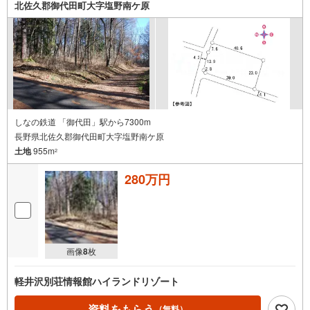
北佐久郡御代田町大字塩野南ケ原
しなの鉄道 「御代田」駅から7300m
長野県北佐久郡御代田町大字塩野南ケ原
土地
955m
2
280万円
画像
8
枚
軽井沢別荘情報館ハイランドリゾート
資料をもらう
（無料）