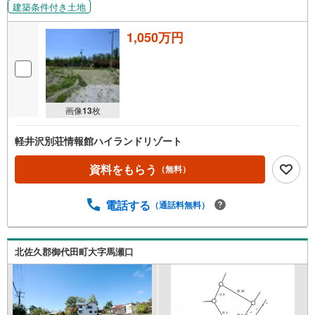
建築条件付き土地
1,050万円
画像
13
枚
軽井沢別荘情報館ハイランドリゾート
資料をもらう
（無料）
電話する
（通話料無料）
北佐久郡御代田町大字馬瀬口