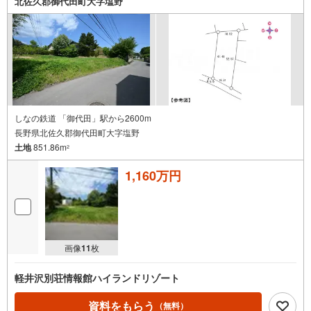
北佐久郡御代田町大字塩野
しなの鉄道 「御代田」駅から2600m
長野県北佐久郡御代田町大字塩野
土地
851.86m
2
1,160万円
画像
11
枚
軽井沢別荘情報館ハイランドリゾート
資料をもらう
（無料）