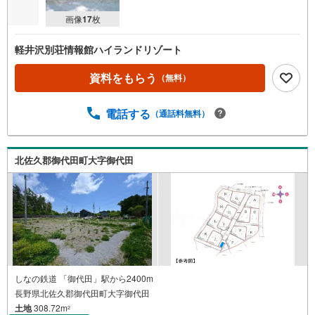
画像
17
枚
軽井沢別荘情報館ハイランドリゾート
資料をもらう
（無料）
電話する
（通話料無料）
北佐久郡御代田町大字御代田
しなの鉄道 「御代田」駅から2400m
長野県北佐久郡御代田町大字御代田
土地
308.72m
2