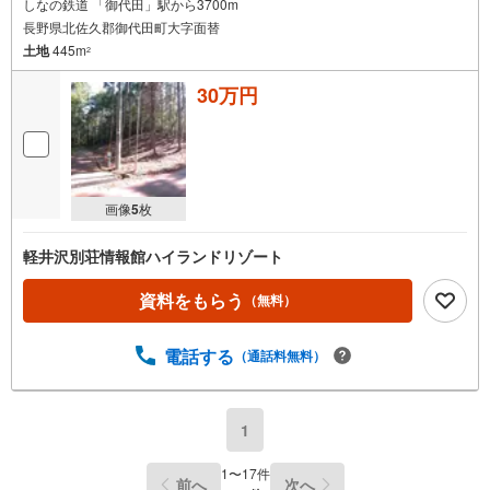
しなの鉄道 「御代田」駅から3700m
長野県北佐久郡御代田町大字面替
土地
445m
2
30万円
画像
5
枚
軽井沢別荘情報館ハイランドリゾート
資料をもらう
（無料）
電話する
（通話料無料）
1
1
〜
17
件
前へ
次へ