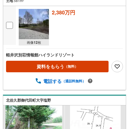
土地
581m
2
2,380万円
画像
12
枚
軽井沢別荘情報館ハイランドリゾート
資料をもらう
（無料）
電話する
（通話料無料）
北佐久郡御代田町大字塩野