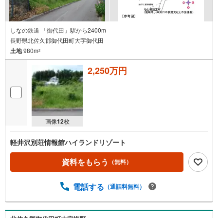
しなの鉄道 「御代田」駅から2400m
長野県北佐久郡御代田町大字御代田
土地
980m
2
2,250万円
画像
12
枚
軽井沢別荘情報館ハイランドリゾート
資料をもらう
（無料）
電話する
（通話料無料）