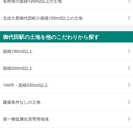
長野県の面積120m2以上の土地
け
取
る
北佐久郡御代田町の面積120m2以上の土地
・
条
件
御代田駅の土地を他のこだわりから探す
を
マ
面積150m2以上
イ
ペ
ー
面積200m2以上
ジ
に
100坪・面積330m2以上
保
存
す
建築条件なしの土地
る
第一種低層住居専用地域