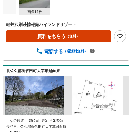
画像
14
枚
軽井沢別荘情報館ハイランドリゾート
資料をもらう
（無料）
電話する
（通話料無料）
北佐久郡御代田町大字草越向原
しなの鉄道 「御代田」駅から2700m
長野県北佐久郡御代田町大字草越向原