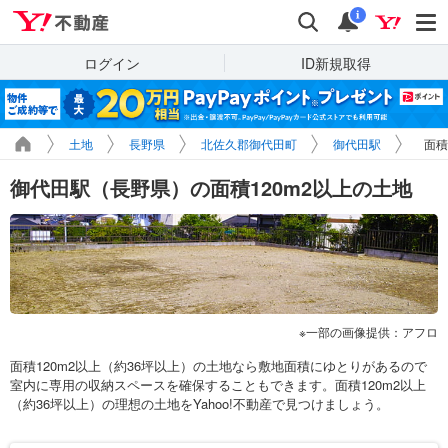
Yahoo!不動産
検索
通知
i
ログイン
ID新規取得
土地
長野県
北佐久郡御代田町
御代田駅
面積
御代田駅（長野県）の面積120m2以上の土地
一部の画像提供：アフロ
面積120m2以上（約36坪以上）の土地なら敷地面積にゆとりがあるので
室内に専用の収納スペースを確保することもできます。面積120m2以上
（約36坪以上）の理想の土地をYahoo!不動産で見つけましょう。