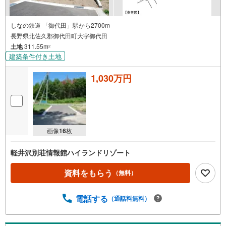
しなの鉄道 「御代田」駅から2700m
長野県北佐久郡御代田町大字御代田
土地
311.55m
2
建築条件付き土地
1,030万円
画像
16
枚
軽井沢別荘情報館ハイランドリゾート
資料をもらう
（無料）
電話する
（通話料無料）