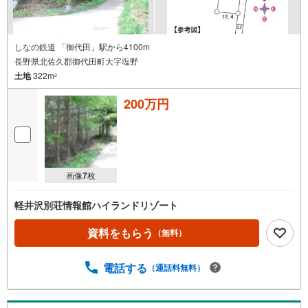
しなの鉄道 「御代田」駅から4100m
長野県北佐久郡御代田町大字塩野
土地
322m
2
200万円
画像
7
枚
軽井沢別荘情報館ハイランドリゾート
資料をもらう
（無料）
電話する
（通話料無料）