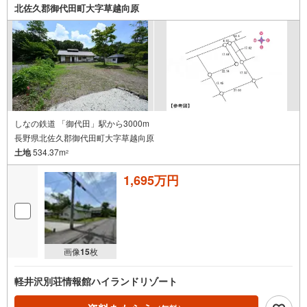
北佐久郡御代田町大字草越向原
しなの鉄道 「御代田」駅から3000m
長野県北佐久郡御代田町大字草越向原
土地
534.37m
2
1,695万円
画像
15
枚
軽井沢別荘情報館ハイランドリゾート