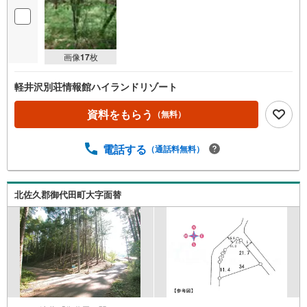
件
を
マ
イ
画像
17
枚
ペ
ー
軽井沢別荘情報館ハイランドリゾート
ジ
に
資料をもらう
（無料）
保
存
電話する
（通話料無料）
す
る
北佐久郡御代田町大字面替