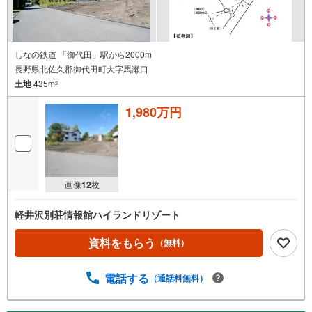
しなの鉄道 「御代田」駅から2000m
長野県北佐久郡御代田町大字馬瀬口
土地
435m
2
1,980万円
画像
12
枚
軽井沢別荘情報館ハイランドリゾート
資料をもらう
（無料）
電話する
（通話料無料）