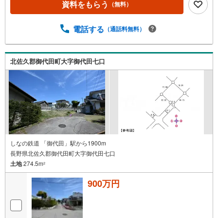
資料をもらう
（無料）
電話する
（通話料無料）
北佐久郡御代田町大字御代田七口
しなの鉄道 「御代田」駅から1900m
長野県北佐久郡御代田町大字御代田七口
土地
274.5m
2
900万円