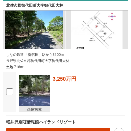
北佐久郡御代田町大字御代田大林
しなの鉄道 「御代田」駅から3100m
長野県北佐久郡御代田町大字御代田大林
土地
716m
2
3,250万円
画像
16
枚
軽井沢別荘情報館ハイランドリゾート