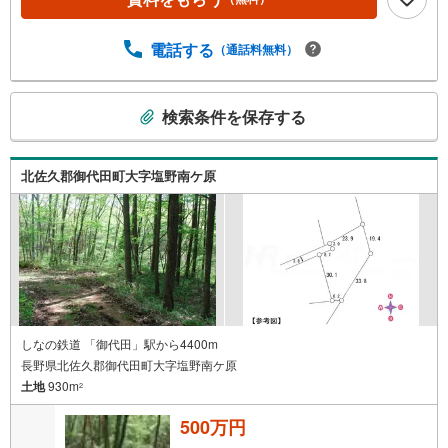
電話する
（通話料無料）
こ
検索条件を保存する
の
検
索
北佐久郡御代田町大字塩野南ケ原
条
件
で
通
知
を
受
け
しなの鉄道 「御代田」駅から4400m
長野県北佐久郡御代田町大字塩野南ケ原
取
土地
930m
る
2
・
500万円
条