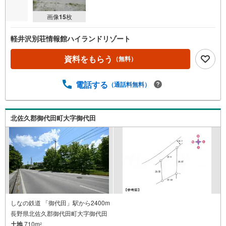
画像
15
枚
軽井沢別荘情報館ハイランドリゾート
資料をもらう
（無料）
電話する
（通話料無料）
北佐久郡御代田町大字御代田
しなの鉄道 「御代田」駅から2400m
長野県北佐久郡御代田町大字御代田
土地
710m
2