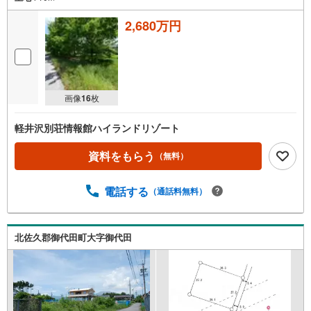
2,680万円
画像
16
枚
軽井沢別荘情報館ハイランドリゾート
資料をもらう
（無料）
電話する
（通話料無料）
北佐久郡御代田町大字御代田