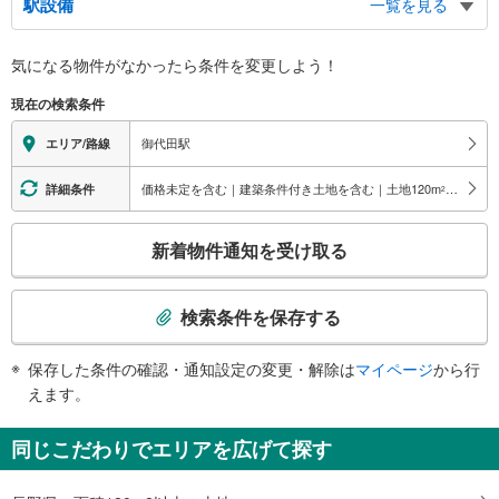
駅設備
一覧を見る
バリアフリー状況
気になる物件がなかったら
条件を変更しよう！
※段差なしでの移動経路
（○：有り △：要駅員設備 ×：無し）
現在の検索条件
地上⇔改札：○
改札⇔ホーム：○
御代田駅
エリア/路線
（※一部の経路：×）
価格未定を含む｜建築条件付き土地を含む｜土地120
m
以上
詳細条件
2
こ
新着物件通知を受け取る
の
検
索
検索条件を保存する
条
件
保存した条件の確認・通知設定の変更・解除は
マイページ
から行
で
えます。
通
知
同じこだわりでエリアを広げて探す
を
受