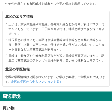
物件が所在する市区町村を対象とした平均価格を表示しています。
北
北区のエリア情報
区
王子は、京浜東北線や南北線、都電荒川線などが走り、駅はバスターミ
に
ナルにもなっています。王子銀座商店街は、地域と結びつきが深い商店
関
街です。
す
埼玉県との境目にある赤羽は京浜東北線や埼京線など複数の路線が走
る
り、新宿、上野、大宮に一本で行ける交通の便がよい地域です。エキュ
情
ート赤羽など大型商業施設があります。
報
田端は、飲食店や生鮮食料品店などが多い田端銀座商店街のほかに、駅
北口に商業施設のアトレヴィ田端があり、買い物に便利なエリアです。
北区の学区情報
北区の学区情報は公開されています。小学校が34件、中学校が12件ありま
す。
北区の学区から中古マンションを探す
周辺環境
買い物