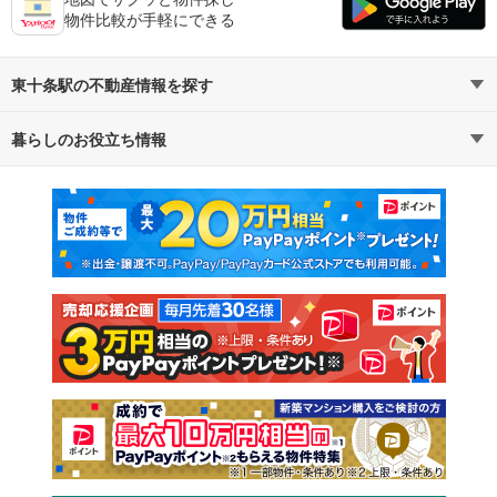
物件比較が手軽にできる
東十条駅の不動産情報を探す
暮らしのお役立ち情報
不動産・住宅
賃貸住宅
マンションカタログ
教えて！住まいの先生
新築マンション
中古マンション
新築一戸建て
中古一戸建て
注文住宅
土地
売却査定