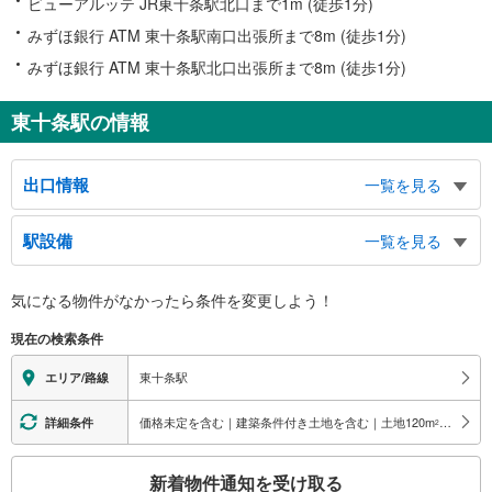
ビューアルッテ JR東十条駅北口まで1m (徒歩1分)
みずほ銀行 ATM 東十条駅南口出張所まで8m (徒歩1分)
みずほ銀行 ATM 東十条駅北口出張所まで8m (徒歩1分)
東十条駅の情報
出口情報
一覧を見る
北口
駅設備
一覧を見る
東十条３～６丁目方面、中十条３・４丁目方面、赤羽西２．３丁目方面、十条
仲原２～４丁目方面、神谷１～３丁目方面
バリアフリー状況
南口
気になる物件がなかったら
条件を変更しよう！
※段差なしでの移動経路
東十条１・２丁目方面、中十条１・２丁目方面、岸町１・２丁目方面、北区保
（○：有り △：要駅員設備 ×：無し）
現在の検索条件
健所、ＪＲ十条駅（埼京線）
地上⇔改札⇔ホーム：○
エレベータ
東十条駅
エリア/路線
・各ホーム⇔北口改札
エスカレータ
価格未定を含む｜建築条件付き土地を含む｜土地120
m
以上
詳細条件
2
・各ホーム⇔北口改札
こ
トイレ
新着物件通知を受け取る
の