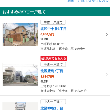
新築一戸建て
おすすめの中古一戸建て
北区西が丘2丁目
5,980万円
中古一戸建て
3LDK
土地面積 58.53m
2
北区中十条3丁目
京浜東北線 「東十条」駅 徒歩17分
6,980万円
2LDK
土地面積 84.81m
2
京浜東北線 「東十条」駅 徒歩6分
成約でもらえる
中古一戸建て
北区豊島7丁目
8,880万円
4LDK
土地面積 126.04m
2
京浜東北線 「東十条」駅 徒歩24分
中古一戸建て
北区神谷2丁目