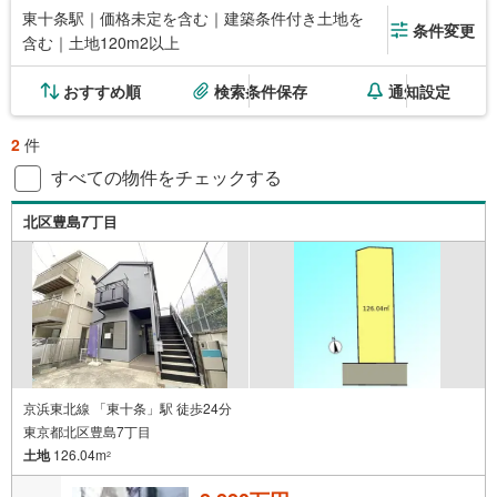
東十条駅｜価格未定を含む｜建築条件付き土地を
条件変更
含む｜土地120m2以上
おすすめ順
検索条件保存
通知設定
2
件
すべての物件をチェックする
北区豊島7丁目
京浜東北線 「東十条」駅 徒歩24分
東京都北区豊島7丁目
土地
126.04m
2