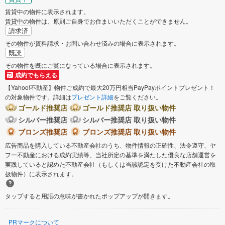
賃貸中の物件に表示されます。
賃貸中の物件は、原則ご自身でお住まいいただくことができません。
請求済
その物件が資料請求・お問い合わせ済みの場合に表示されます。
既読
その物件を既にご覧になっている場合に表示されます。
成約でもらえる
【Yahoo!不動産】物件ご成約で最大20万円相当PayPayポイントプレゼント！
の対象物件です。詳細は
プレゼント詳細
をご覧ください。
ゴールド推奨店
ゴールド推奨店 取り扱い物件
シルバー推奨店
シルバー推奨店 取り扱い物件
ブロンズ推奨店
ブロンズ推奨店 取り扱い物件
広告商品を購入している不動産会社のうち、物件情報の正確性、法令遵守、ヤ
フー不動産における成約実績等、当社所定の基準を満たした優良な店舗運営を
実践していると認めた不動産会社（もしくは当該認定を受けた不動産会社の取
扱物件）に表示されます。
タップすると用語の意味が書かれたポップアップが開きます。
PRマークについて