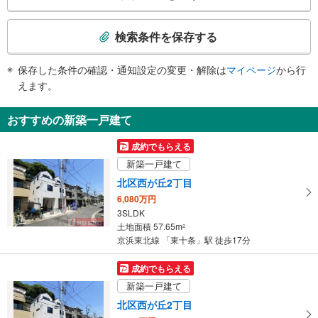
《多機能トイレ》
検
・北口改札内
索
その他
検索条件を保存する
条
・点字運賃表
件
保存した条件の確認・通知設定の変更・解除は
マイページ
から行
で
えます。
通
知
おすすめの新築一戸建て
を
受
成約でもらえる
け
新築一戸建て
取
北区西が丘2丁目
る
6,080万円
・
3SLDK
条
土地面積 57.65m
2
件
京浜東北線 「東十条」駅 徒歩17分
を
マ
成約でもらえる
イ
新築一戸建て
ペ
北区西が丘2丁目
ー