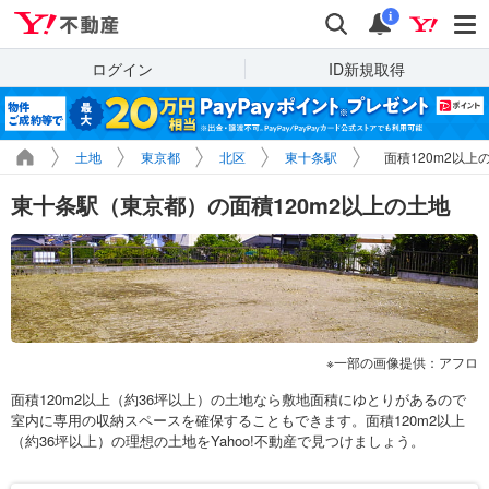
Yahoo!不動産
検索
通知
i
ログイン
ID新規取得
土地
東京都
北区
東十条駅
面積120m2以上
東十条駅（東京都）の面積120m2以上の土地
一部の画像提供：アフロ
面積120m2以上（約36坪以上）の土地なら敷地面積にゆとりがあるので
室内に専用の収納スペースを確保することもできます。面積120m2以上
（約36坪以上）の理想の土地をYahoo!不動産で見つけましょう。