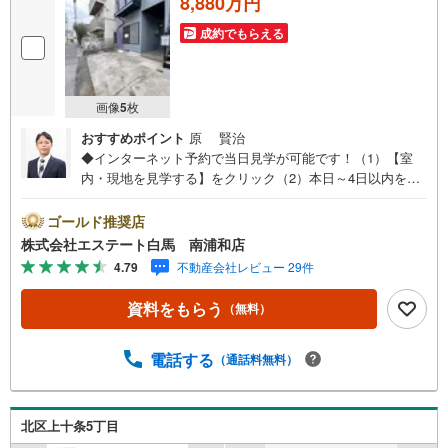
8,880万円
成約でもらえる
画像
5
枚
おすすめポイント
原 賢治
◆インターネット予約で当日見学が可能です！（1）【室
内・現地を見学する】をクリック（2）本日～4日以内をご
希望の方は、「ご要望・ご質問欄」にご希望日時をご記入
ください。◆10:00～21:00はお電話でのお問い合わせがス
ゴールド推奨店
ムーズです。●駅徒歩8分●南側道路●サミットショッピング
株式会社エステート白馬 南浦和店
モール徒歩5分【Yahoo！ 不動産キャンペーン対象店舗で
4.79
不動産会社レビュー 29件
す】 当店で物件を成約するとPayPayボーナスをプレゼン
ト！◆エステート白馬の5大サポート◆1.FP相談サポート
資料をもらう
（無料）
社外のファイナンシャルプランナーと資金相談が無料2.設
備保証の延長サービス新築住宅は2年、中古住宅は半年の設
備修理サービスが無料で付帯3.注文住宅「白馬の家」高気
電話する
（通話料無料）
密・高断熱のフルオーダー住宅「白馬の家」のご提案可能
4.見学時、建築士同行サービス目視検査やリフォーム費用
をお伝えするなどの無料サービス5.お引渡し後もしっかり
北区上十条5丁目
サポートCSサポート室がお引渡し後のお悩みもしっかりサ