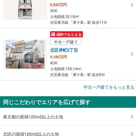
5,555万円
3DK
土地面積 32.16m
2
京浜東北線 「東十条」駅 徒歩11分
成約でもらえる
中古一戸建て
北区岸町2丁目
4,180万円
4DK
土地面積 126.14m
2
京浜東北線 「東十条」駅 徒歩8分
中古一戸建てをもっと見る
中古一戸建て
北区岸町2丁目
同じこだわりでエリアを広げて探す
4,180万円
4LDK
土地面積 126.14m
2
東京都の面積120m2以上の土地
京浜東北線 「東十条」駅 徒歩8分
北区の面積120m2以上の土地