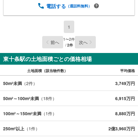
電話する
（通話料無料）
1
1
〜
2
件
前へ
次へ
/
2
件
東十条駅の土地面積ごとの価格相場
土地面積（該当物件数）
平均価格
50m
未満
（
2
件）
3,749万円
2
50m
～100m
未満
（
18
件）
6,915万円
2
2
100m
～150m
未満
（
1
件）
8,880万円
2
2
250m
以上
（
1
件）
2億3,960万円
2