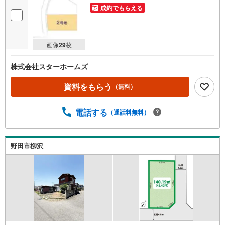
成約でもらえる
画像
29
枚
株式会社スターホームズ
資料をもらう
（無料）
電話する
（通話料無料）
野田市柳沢