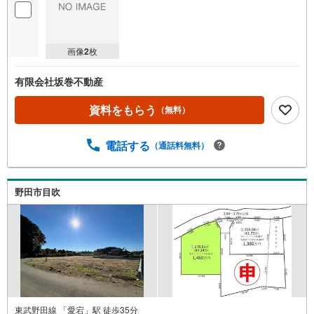
画像
2
枚
有限会社坂巻不動産
資料をもらう
（無料）
電話する
（通話料無料）
野田市目吹
東武野田線 「愛宕」駅 徒歩35分