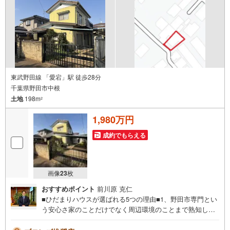
東武野田線 「愛宕」駅 徒歩28分
千葉県野田市中根
土地
198m
2
1,980万円
成約でもらえる
画像
23
枚
おすすめポイント
前川原 克仁
■ひだまりハウスが選ばれる5つの理由■1、野田市専門とい
う安心さ家のことだけでなく周辺環境のことまで熟知して
おります。長く住む家だからこそ失敗のないマイホーム探
しをお手伝いします！ 2、 難しい住宅ローン金利も納得