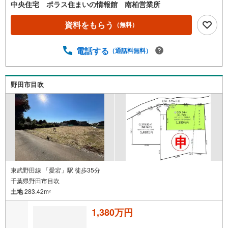
中央住宅 ポラス住まいの情報館 南柏営業所
資料をもらう
（無料）
電話する
（通話料無料）
野田市目吹
東武野田線 「愛宕」駅 徒歩35分
千葉県野田市目吹
土地
283.42m
2
1,380万円