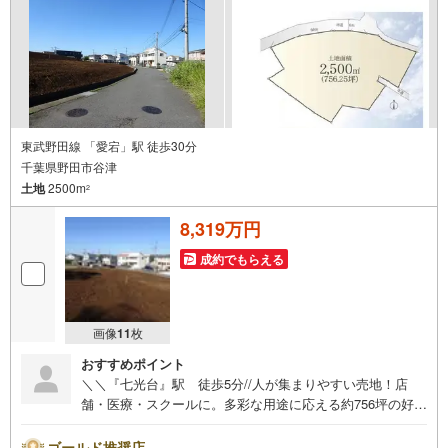
点、将来的な売却や住み替えの可能性まで、一つひとつ整
理しながらご案内します。
東武野田線 「愛宕」駅 徒歩30分
千葉県野田市谷津
土地
2500m
2
8,319万円
成約でもらえる
画像
11
枚
おすすめポイント
＼＼『七光台』駅 徒歩5分//人が集まりやすい売地！店
舗・医療・スクールに。多彩な用途に応える約756坪の好立
地【営業時間】9:30-18:30この時間帯はお電話でのお問い
合わせのほうがスムーズにご対応できます！お気軽にご連
ゴールド推奨店