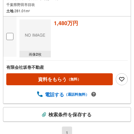
千葉県野田市目吹
土地
281.01m
2
1,480万円
画像
2
枚
有限会社坂巻不動産
資料をもらう
（無料）
電話する
（通話料無料）
こ
検索条件を保存する
の
検
索
1