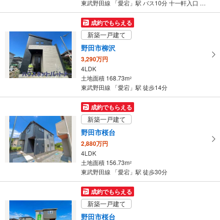
東武野田線 「愛宕」駅 バス10分 十一軒入口 バス停下車 徒歩2分
を
マ
成約でもらえる
イ
新築一戸建て
ペ
野田市柳沢
ー
3,290万円
ジ
4LDK
に
土地面積 168.73m
2
保
東武野田線 「愛宕」駅 徒歩14分
存
す
成約でもらえる
る
新築一戸建て
野田市桜台
2,880万円
4LDK
土地面積 156.73m
2
東武野田線 「愛宕」駅 徒歩30分
成約でもらえる
新築一戸建て
野田市桜台