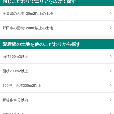
同じこだわりでエリアを広げて探す
野田市柳沢
1,999万円
4LDK
千葉県の面積120m2以上の土地
土地面積 156.54m
2
東武野田線 「愛宕」駅 徒歩24分
野田市の面積120m2以上の土地
愛宕駅の土地を他のこだわりから探す
面積150m2以上
面積200m2以上
100坪・面積330m2以上
駅徒歩10分以内