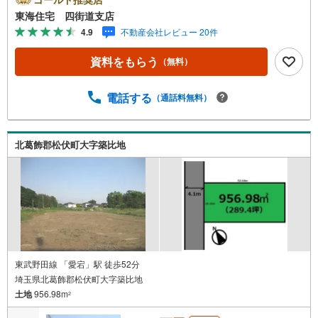
絡ください！《東海住宅四街道支店の特徴》●地域密着！ど
東海住宅 四街道支店
うぞ安心してお任せください！お客様の夢やご希望をおき
4.9
不動産会社レビュー 20件
かせください。豊富な地元情報と経験豊かな専門スタッフ
が、責任をもって全力でお客様の「住まい」探しのお手伝
資料をもらう
（無料）
いをいたします。■その他○専用駐車場有り。場所の確認な
どお気軽にお問い合わせください。○キッズスペース完備。
オムツ台や替えのオムツもご用意ございます。まずは資料
電話する
（通話料無料）
だけ…というお問い合わせも大歓迎です。お気軽にお問い
合わせくださいませ
北葛飾郡松伏町大字築比地
東武野田線 「愛宕」駅 徒歩52分
埼玉県北葛飾郡松伏町大字築比地
土地
956.98m
2