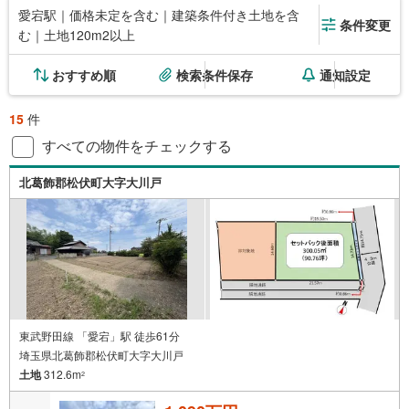
愛宕駅｜価格未定を含む｜建築条件付き土地を含
条件変更
む｜土地120m2以上
おすすめ順
検索条件保存
通知設定
15
件
すべての物件をチェックする
北葛飾郡松伏町大字大川戸
東武野田線 「愛宕」駅 徒歩61分
埼玉県北葛飾郡松伏町大字大川戸
土地
312.6m
2