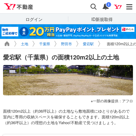
Yahoo!不動産
検索
通知
i
ログイン
ID新規取得
土地
千葉県
野田市
愛宕駅
面積120m2以上
愛宕駅（千葉県）の面積120m2以上の土地
一部の画像提供：アフロ
面積120m2以上（約36坪以上）の土地なら敷地面積にゆとりがあるので
室内に専用の収納スペースを確保することもできます。面積120m2以上
（約36坪以上）の理想の土地をYahoo!不動産で見つけましょう。