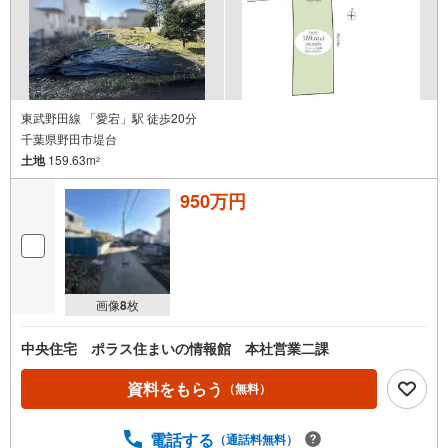
東武野田線 「愛宕」駅 徒歩20分
千葉県野田市堤台
土地
159.63m
2
950万円
画像
8
枚
中央住宅 ポラス住まいの情報館 本社営業二課
資料をもらう
（無料）
電話する
（通話料無料）