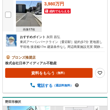
3,980万円
成約でもらえる
画像
17
枚
おすすめポイント
灰田 昌弘
東武アーバンパークライン［愛宕駅］徒約歩7分 更地渡し
平坦地 接道幅17m 建築条件なし 周辺商業施設充実 閑静な
住宅地
ブロンズ推奨店
株式会社日本アイディアル不動産
資料をもらう
（無料）
電話する
（通話料無料）
野田市柳沢