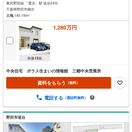
東武野田線 「愛宕」駅 徒歩24分
千葉県野田市柳沢
土地
140.19m
2
1,280万円
画像
15
枚
中央住宅 ポラス住まいの情報館 三郷中央営業所
資料をもらう
（無料）
電話する
（通話料無料）
野田市堤台