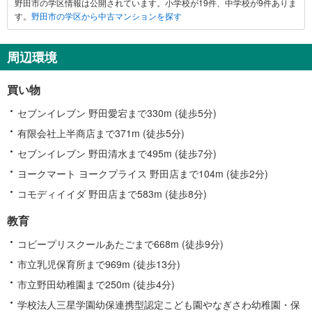
保
野田市の学区情報は公開されています。小学校が19件、中学校が9件ありま
市
存
す。
野田市の学区から中古マンションを探す
に
す
関
る
す
周辺環境
る
情
買い物
報
セブンイレブン 野田愛宕まで330m (徒歩5分)
有限会社上半商店まで371m (徒歩5分)
セブンイレブン 野田清水まで495m (徒歩7分)
ヨークマート ヨークプライス 野田店まで104m (徒歩2分)
コモディイイダ 野田店まで583m (徒歩8分)
教育
コビープリスクールあたごまで668m (徒歩9分)
市立乳児保育所まで969m (徒歩13分)
市立野田幼稚園まで250m (徒歩4分)
学校法人三星学園幼保連携型認定こども園やなぎさわ幼稚園・保