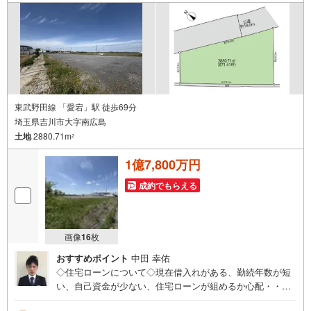
トも完備しているので、必要の際はお声掛け下さい。
東武野田線 「愛宕」駅 徒歩69分
埼玉県吉川市大字南広島
土地
2880.71m
2
1億7,800万円
成約でもらえる
画像
16
枚
おすすめポイント
中田 幸佑
◇住宅ローンについて◇現在借入れがある、勤続年数が短
い、自己資金が少ない、住宅ローンが組めるか心配・・・
そう思われている方。当社には住宅ローン専門アドバイザ