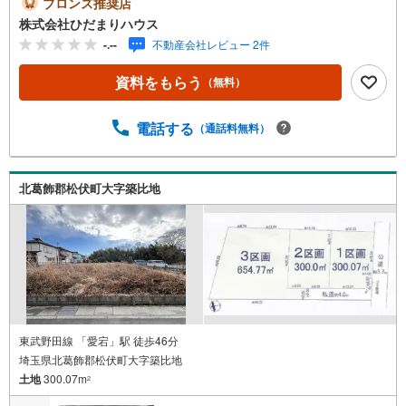
ブロンズ推奨店
しながら選べる変動金利や固定金利など、最初からわから
株式会社ひだまりハウス
なくても大丈夫です！当社の住宅ローンアドバイザーが銀
-.--
不動産会社レビュー 2件
行とのお打ち合わせもサポートします。3、 宅建資格の保
有者が多数在籍宅建資格は知識と実務が必要な国家資格で
資料をもらう
（無料）
す。不動産売買に関する専門知識のある私たちにお任せく
ださい！4、 時間が無くても大丈夫当社は野田市内にござ
いますので、急なご見学やお打ち合わせでもご応対できま
電話する
（通話料無料）
す。お客様のペースで進められることをスタッフ一同が心
がけております。その他にもたくさんのお客様から「お喜
びの声」をいただいておりますので、 を是非ご覧くださ
北葛飾郡松伏町大字築比地
い。
東武野田線 「愛宕」駅 徒歩46分
埼玉県北葛飾郡松伏町大字築比地
土地
300.07m
2