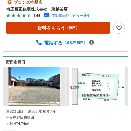
ーおります！お気軽にご相談下さい。◇買取保証付き売却
ブロンズ推奨店
システム◇お住み替えでご自宅が売れない、不動産早期現
埼玉相互住宅株式会社 東越谷店
金化をしたい、他社に販売活動を依頼しているが売れな
4.66
不動産会社レビュー 6件
い・・・そう思われている方。一定期間で成約に至らなか
った場合、予め設定させていただいた金額で当社が買取致
資料をもらう
（無料）
します。越谷の戸建、土地、マンション買取は弊社まで！
◇ホットハート紹介制度◇お知り合いの方を新たにご紹介
いただき、ご契約になりますと素敵な特典を差し上げま
電話する
（通話料無料）
す。ご紹介者様には で10万円、ご契約者様にはダイソンサ
イクロン掃除機等をプレゼント♪（特典は当社一定基準を
設けております。詳しくはお問合せ下さい）◇お子様がい
野田市野田
るお客様でも安心◇キッズスペース完備。チャイルドシー
トも完備しているので、必要の際はお声掛け下さい。
東武野田線 「愛宕」駅 徒歩7分
千葉県野田市野田
土地
474.74m
2