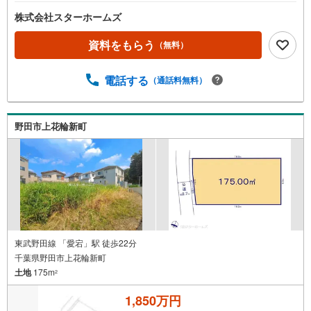
株式会社スターホームズ
資料をもらう
（無料）
電話する
（通話料無料）
野田市上花輪新町
東武野田線 「愛宕」駅 徒歩22分
千葉県野田市上花輪新町
土地
175m
2
1,850万円