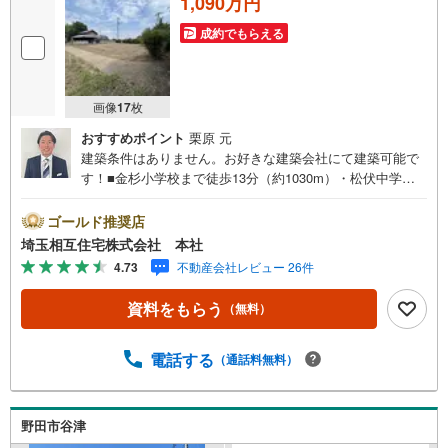
1,090万円
成約でもらえる
画像
17
枚
おすすめポイント
栗原 元
建築条件はありません。お好きな建築会社にて建築可能で
す！■金杉小学校まで徒歩13分（約1030m）・松伏中学校
まで徒歩5分（約380m）【お子様がいるお客様でも安心】
本社来店専用のキッズスペースを完備、お子様連れでも落
ゴールド推奨店
ち着いてご相談いただけます。チャイルドシートもご用意
埼玉相互住宅株式会社 本社
しております。【住宅ローンに強い！本社直結の住宅ロー
4.73
不動産会社レビュー 26件
ン・契約サポート】本社在籍の専門スタッフが、金融機関
との調整から 審査のポイントまで一貫してサポート。現在
資料をもらう
（無料）
お借入れがある方、勤続年数が短い方、自己資金に不安が
ある方も、まずはご相談ください。住宅ローンに詳しいス
タッフが、状況に合わせて無理のない進め方をご案内しま
電話する
（通話料無料）
す。 初めての方も安心してご相談いただけます。【本社な
らではの総合サポート・検討段階から具体化までスムー
ズ】まだ迷っている段階でも問題ありません。物件のご紹
野田市谷津
介だけでなく、資金計画、間取りの考え方、建築の注意