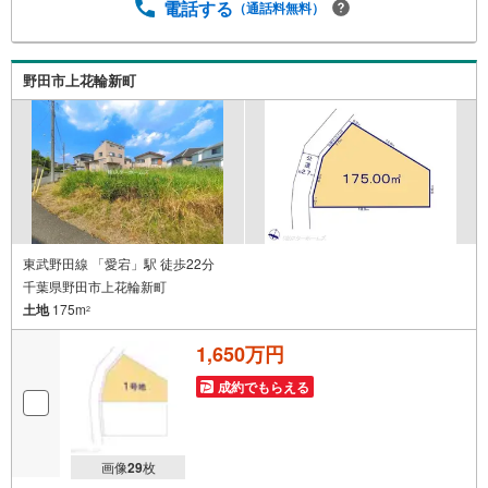
電話する
（通話料無料）
野田市上花輪新町
東武野田線 「愛宕」駅 徒歩22分
千葉県野田市上花輪新町
土地
175m
2
1,650万円
成約でもらえる
画像
29
枚