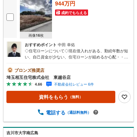
944万円
成約でもらえる
画像
16
枚
おすすめポイント
中田 幸佑
◇住宅ローンについて◇現在借入れがある、勤続年数が短
い、自己資金が少ない、住宅ローンが組めるか心配・・・
そう思われている方。当社には住宅ローン専門アドバイザ
ーおります！お気軽にご相談下さい。◇買取保証付き売却
ブロンズ推奨店
システム◇お住み替えでご自宅が売れない、不動産早期現
埼玉相互住宅株式会社 東越谷店
金化をしたい、他社に販売活動を依頼しているが売れな
4.66
不動産会社レビュー 6件
い・・・そう思われている方。一定期間で成約に至らなか
った場合、予め設定させていただいた金額で当社が買取致
資料をもらう
（無料）
します。越谷の戸建、土地、マンション買取は弊社まで！
◇ホットハート紹介制度◇お知り合いの方を新たにご紹介
いただき、ご契約になりますと素敵な特典を差し上げま
電話する
（通話料無料）
す。ご紹介者様には で10万円、ご契約者様にはダイソンサ
イクロン掃除機等をプレゼント♪（特典は当社一定基準を
設けております。詳しくはお問合せ下さい）◇お子様がい
吉川市大字南広島
るお客様でも安心◇キッズスペース完備。チャイルドシー