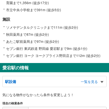
育園まで1,356m (徒歩17分)
市立中央小学校まで391m (徒歩5分)
施設
ソメヤデンタルクリニックまで111m (徒歩2分)
秋田薬局まで87m (徒歩2分)
あたご駅前薬局まで97m (徒歩2分)
セブン銀行 東武鉄道 野田線 愛宕駅まで9m (徒歩1分)
セブン銀行 ヨーク ヨークプライス野田店まで112m (徒歩2分)
愛宕駅の情報
駅設備
一覧を見る
バリアフリー状況
気になる物件がなかったら
条件を変更しよう！
※段差なしでの移動経路
（○：有り △：要駅員設備 ×：無し）
現在の検索条件
地上⇔改札：○