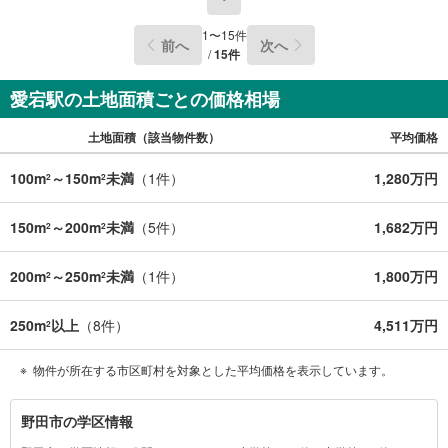
条
件
1
〜
15
件
前へ
次へ
で
/
15
件
通
愛宕駅の土地面積ごとの価格相場
知
を
土地面積（該当物件数）
平均価格
受
け
100m
～150m
未満
（
1
件）
1,280万円
2
2
取
る
150m
～200m
未満
（
5
件）
1,682万円
・
2
2
条
件
200m
～250m
未満
（
1
件）
1,800万円
2
2
を
マ
250m
以上
（
8
件）
4,511万円
2
イ
ペ
物件が所在する市区町村を対象とした平均価格を表示しています。
ー
ジ
野
野田市の学区情報
に
田