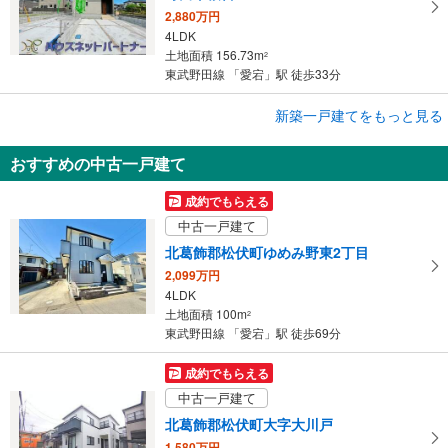
2,880万円
4LDK
土地面積 156.73m
2
東武野田線 「愛宕」駅 徒歩33分
成約でもらえる
新築一戸建てをもっと見る
新築一戸建て
おすすめの中古一戸建て
野田市中根
3,480万円
成約でもらえる
4LDK
中古一戸建て
土地面積 118.77m
2
東武野田線 「愛宕」駅 徒歩19分
北葛飾郡松伏町ゆめみ野東2丁目
2,099万円
4LDK
土地面積 100m
2
東武野田線 「愛宕」駅 徒歩69分
成約でもらえる
中古一戸建て
北葛飾郡松伏町大字大川戸
1,580万円