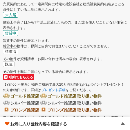
売買契約にあたって一定期間内に特定の建設会社と建築請負契約を結ぶことを
条件にしている土地に表示されます。
未入居
建築工事完了日から1年以上経過したものの、まだ誰も住んだことがない住宅に
表示されます。
賃貸中
賃貸中の物件に表示されます。
賃貸中の物件は、原則ご自身でお住まいいただくことができません。
請求済
その物件が資料請求・お問い合わせ済みの場合に表示されます。
既読
その物件を既にご覧になっている場合に表示されます。
成約でもらえる
【Yahoo!不動産】物件ご成約で最大20万円相当PayPayポイントプレゼント！
の対象物件です。詳細は
プレゼント詳細
をご覧ください。
ゴールド推奨店
ゴールド推奨店 取り扱い物件
シルバー推奨店
シルバー推奨店 取り扱い物件
ブロンズ推奨店
ブロンズ推奨店 取り扱い物件
広告商品を購入している不動産会社のうち、物件情報の正確性、法令遵守、ヤ
フー不動産における成約実績等、当社所定の基準を満たした優良な店舗運営を
お気に入り登録内容を確認する
実践していると認めた不動産会社（もしくは当該認定を受けた不動産会社の取