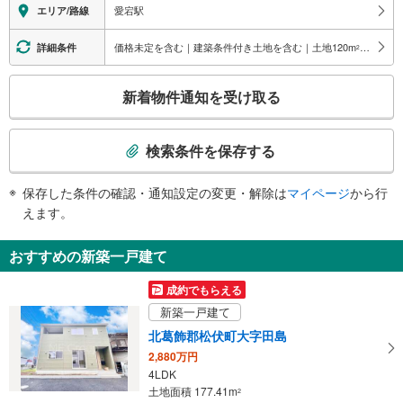
改札⇔ホーム：×
愛宕駅
エリア/路線
その他
・点字テープ（券売機・手すり等）
価格未定を含む｜建築条件付き土地を含む｜土地120
m
以上
詳細条件
2
・ＡＥＤ
こ
新着物件通知を受け取る
の
検
索
検索条件を保存する
条
件
保存した条件の確認・通知設定の変更・解除は
マイページ
から行
で
えます。
通
知
おすすめの新築一戸建て
を
受
成約でもらえる
け
新築一戸建て
取
北葛飾郡松伏町大字田島
る
2,880万円
・
4LDK
条
土地面積 177.41m
2
件