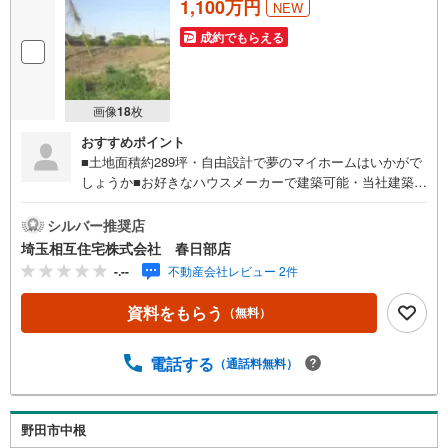
1,100万円
NEW
成約でもらえる
画像
18
枚
おすすめポイント
■土地面積約289坪・自由設計で夢のマイホームはいかがで
しょうか■お好きなハウスメーカーで建築可能・当社建築士
による無料のプラン作成承ります■希望の間取りが叶いやす
い整形地◇お子様がいるお客様でも安心◇キッズスペース
シルバー推奨店
完備。チャイルドシートも完備しているので、必要の際は
埼玉相互住宅株式会社 春日部店
お声掛け下さい。◇住宅ローンについて◇現在借入れがあ
-.--
不動産会社レビュー 2件
る、勤続年数が短い、自己資金が少ない、住宅ローンが組
めるか心配・・・そう思われている方。当社には住宅ロー
資料をもらう
（無料）
ン専門アドバイザーおります！お気軽にご相談下さい。◇
買取保証付き売却システム◇お住み替えでご自宅が売れな
い、不動産早期現金化をしたい、他社に販売活動を依頼し
電話する
（通話料無料）
ているが売れない・・・そう思われている方。一定期間で
成約に至らなかった場合、予め設定させていただいた金額
で当社が買取致します。越谷の戸建、土地、マンション買
野田市中根
取は埼玉相互住宅春日部店まで！