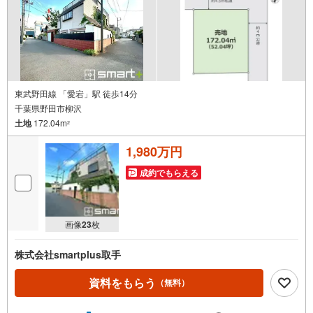
東武野田線 「愛宕」駅 徒歩14分
千葉県野田市柳沢
土地
172.04m
2
1,980万円
成約でもらえる
画像
23
枚
株式会社smartplus取手
資料をもらう
（無料）