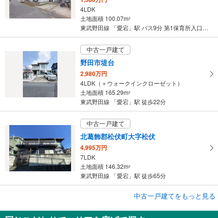
4LDK
土地面積 100.07m
2
東武野田線 「愛宕」駅 バス9分 第1保育所入口下車 バス停下車 徒歩13分
中古一戸建て
野田市堤台
2,980万円
4LDK（＋ウォークインクローゼット）
土地面積 165.29m
2
東武野田線 「愛宕」駅 徒歩22分
中古一戸建て
北葛飾郡松伏町大字松伏
4,995万円
7LDK
土地面積 146.32m
2
東武野田線 「愛宕」駅 徒歩65分
成約でもらえる
中古一戸建てをもっと見る
中古一戸建て