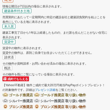
情報公開日が7日以内の場合に表示されます。
建築条件付き土地
売買契約にあたって一定期間内に特定の建設会社と建築請負契約を結ぶことを
条件にしている土地に表示されます。
未入居
建築工事完了日から1年以上経過したものの、まだ誰も住んだことがない住宅に
表示されます。
賃貸中
賃貸中の物件に表示されます。
賃貸中の物件は、原則ご自身でお住まいいただくことができません。
請求済
その物件が資料請求・お問い合わせ済みの場合に表示されます。
既読
その物件を既にご覧になっている場合に表示されます。
成約でもらえる
【Yahoo!不動産】物件ご成約で最大20万円相当PayPayポイントプレゼント！
の対象物件です。詳細は
プレゼント詳細
をご覧ください。
ゴールド推奨店
ゴールド推奨店 取り扱い物件
シルバー推奨店
シルバー推奨店 取り扱い物件
ブロンズ推奨店
ブロンズ推奨店 取り扱い物件