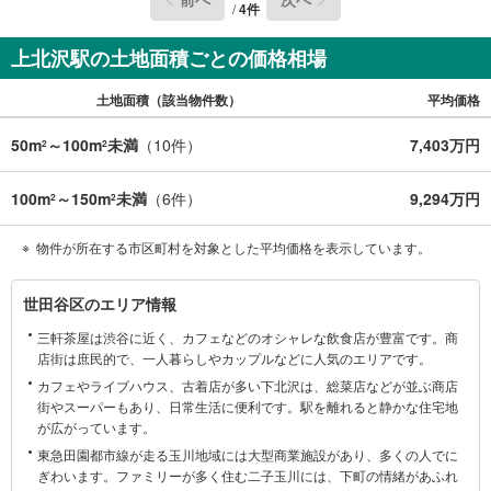
/
4
件
上北沢駅の土地面積ごとの価格相場
土地面積（該当物件数）
平均価格
50m
～100m
未満
（
10
件）
7,403万円
2
2
100m
～150m
未満
（
6
件）
9,294万円
2
2
物件が所在する市区町村を対象とした平均価格を表示しています。
世
世田谷区のエリア情報
田
三軒茶屋は渋谷に近く、カフェなどのオシャレな飲食店が豊富です。商
谷
店街は庶民的で、一人暮らしやカップルなどに人気のエリアです。
区
カフェやライブハウス、古着店が多い下北沢は、総菜店などが並ぶ商店
に
街やスーパーもあり、日常生活に便利です。駅を離れると静かな住宅地
関
が広がっています。
す
東急田園都市線が走る玉川地域には大型商業施設があり、多くの人でに
る
ぎわいます。ファミリーが多く住む二子玉川には、下町の情緒があふれ
情