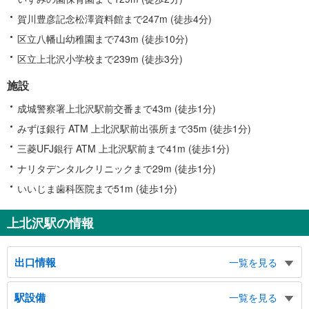
賀川豊彦記念松澤資料館まで247m (徒歩4分)
区立八幡山幼稚園まで743m (徒歩10分)
区立上北沢小学校まで239m (徒歩3分)
施設
成城警察署上北沢駅前交番まで43m (徒歩1分)
みずほ銀行 ATM 上北沢駅前出張所まで35m (徒歩1分)
三菱UFJ銀行 ATM 上北沢駅前まで41m (徒歩1分)
ナリタデンタルクリニックまで29m (徒歩1分)
いいじま歯科医院まで51m (徒歩1分)
上北沢駅の情報
出口情報
一覧を見る
北口
駅設備
一覧を見る
上北沢４・５丁目方面、下高井戸１・４・５丁目方面、甲州街道 すぎ丸（杉