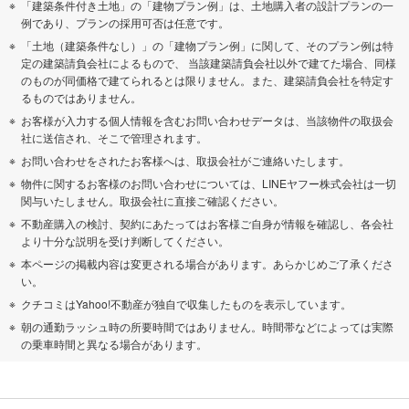
「建築条件付き土地」の「建物プラン例」は、土地購入者の設計プランの一
例であり、プランの採用可否は任意です。
「土地（建築条件なし）」の「建物プラン例」に関して、そのプラン例は特
定の建築請負会社によるもので、 当該建築請負会社以外で建てた場合、同様
のものが同価格で建てられるとは限りません。また、建築請負会社を特定す
るものではありません。
お客様が入力する個人情報を含むお問い合わせデータは、当該物件の取扱会
社に送信され、そこで管理されます。
お問い合わせをされたお客様へは、取扱会社がご連絡いたします。
物件に関するお客様のお問い合わせについては、LINEヤフー株式会社は一切
関与いたしません。取扱会社に直接ご確認ください。
不動産購入の検討、契約にあたってはお客様ご自身が情報を確認し、各会社
より十分な説明を受け判断してください。
本ページの掲載内容は変更される場合があります。あらかじめご了承くださ
い。
クチコミはYahoo!不動産が独自で収集したものを表示しています。
朝の通勤ラッシュ時の所要時間ではありません。時間帯などによっては実際
の乗車時間と異なる場合があります。