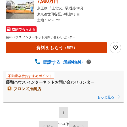
7,980万円
京王線 「上北沢」駅 徒歩18分
東京都世田谷区八幡山3丁目
土地 132.23m
2
成約でもらえる
藤和ハウス インターネットお問い合わせセンター
資料をもらう
（無料）
電話する
（通話料無料）
不動産会社おすすめポイント
藤和ハウス インターネットお問い合わせセンター
ブロンズ推奨店
もっと見る
1
1
〜
4
件
前へ
次へ