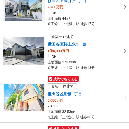
杉並区上高井戸1丁目
取
7,780万円
る
3LDK
・
土地面積 44m
2
条
京王線 「上北沢」駅 徒歩17分
件
を
新築一戸建て
マ
世田谷区桜上水4丁目
イ
1億8,990万円
ペ
4LDK
ー
土地面積 170.33m
2
ジ
京王線 「上北沢」駅 徒歩13分
に
保
成約でもらえる
存
新築一戸建て
す
世田谷区船橋1丁目
る
6,680万円
2SLDK
土地面積 32.53m
2
京王線 「上北沢」駅 徒歩36分
成約でもらえる