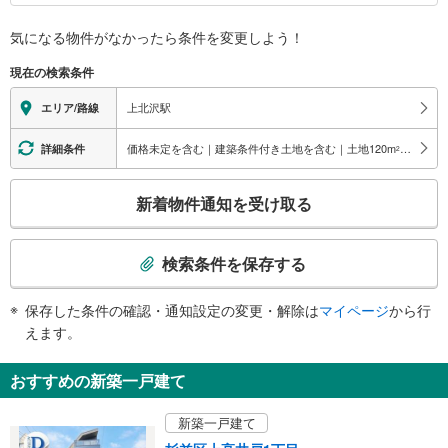
並区南北バス）
バリアフリー状況
南口
気になる物件がなかったら
条件を変更しよう！
※段差なしでの移動経路
上北沢１～３丁目方面、都立松沢病院
（○：有り △：要駅員設備 ×：無し）
現在の検索条件
地上⇔改札⇔ホーム：○
エレベータ
上北沢駅
エリア/路線
・ホーム⇔改札
・南口
価格未定を含む｜建築条件付き土地を含む｜土地120
m
以上
詳細条件
2
トイレ
こ
《多機能トイレ》
新着物件通知を受け取る
・改札内
の
その他
検
索
・点字案内（券売機・運賃表・階段手すり）
検索条件を保存する
・ＡＥＤ
条
件
保存した条件の確認・通知設定の変更・解除は
マイページ
から行
で
えます。
通
知
おすすめの新築一戸建て
を
受
新築一戸建て
け