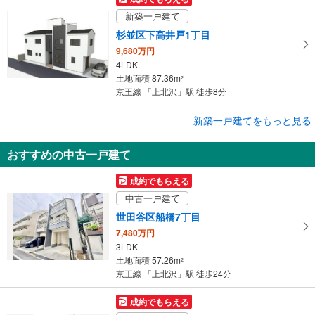
新築一戸建て
杉並区下高井戸1丁目
9,680万円
4LDK
土地面積 87.36m
2
京王線 「上北沢」駅 徒歩8分
新築一戸建てをもっと見る
新築一戸建て
世田谷区桜上水2丁目
おすすめの中古一戸建て
1億780万円
4LDK
成約でもらえる
土地面積 119.75m
2
中古一戸建て
京王線 「上北沢」駅 徒歩17分
世田谷区船橋7丁目
7,480万円
3LDK
土地面積 57.26m
2
京王線 「上北沢」駅 徒歩24分
成約でもらえる