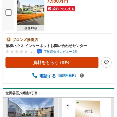
7,980万円
成約でもらえる
画像
19
枚
ブロンズ推奨店
藤和ハウス インターネットお問い合わせセンター
-.--
不動産会社レビュー 2件
資料をもらう
（無料）
電話する
（通話料無料）
世田谷区八幡山3丁目