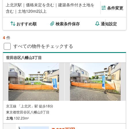
上北沢駅｜価格未定を含む｜建築条件付き土地を
条件変更
含む｜土地120m2以上
おすすめ順
検索条件保存
通知設定
4
件
すべての物件をチェックする
世田谷区八幡山3丁目
京王線 「上北沢」駅 徒歩18分
東京都世田谷区八幡山3丁目
土地
132.23m
2