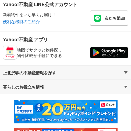
Yahoo!不動産 LINE公式アカウント
新着物件をいち早くお届け！
友だち追加
便利な機能のご紹介
Yahoo!不動産 アプリ
地図でサクッと物件探し
物件比較が手軽にできる
上北沢駅の不動産情報を探す
暮らしのお役立ち情報
不動産・住宅
賃貸住宅
マンションカタログ
教えて！住まいの先生
新築マンション
中古マンション
新築一戸建て
中古一戸建て