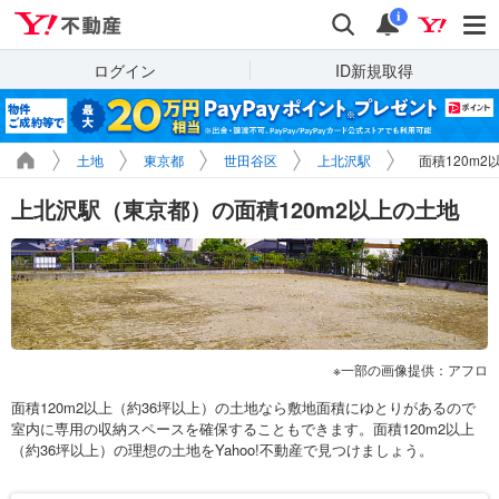
Yahoo!不動産
検索
通知
i
ログイン
ID新規取得
土地
東京都
世田谷区
上北沢駅
面積120m
上北沢駅（東京都）の面積120m2以上の土地
一部の画像提供：アフロ
面積120m2以上（約36坪以上）の土地なら敷地面積にゆとりがあるので
室内に専用の収納スペースを確保することもできます。面積120m2以上
（約36坪以上）の理想の土地をYahoo!不動産で見つけましょう。