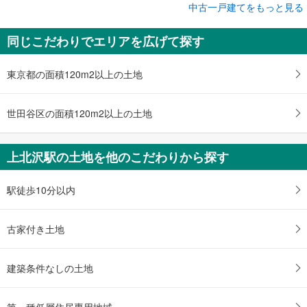
成約でもらえる
中古一戸建てをもっと見る
中古一戸建て
同じこだわりでエリアを広げて探す
世田谷区船橋7丁目
7,480万円
3LDK
東京都の面積120m2以上の土地
土地面積 57.26m
2
京王線 「上北沢」駅 バス7分 船橋七丁目 バス停下車 徒歩2分
世田谷区の面積120m2以上の土地
上北沢駅の土地を他のこだわりから探す
駅徒歩10分以内
古家付き土地
建築条件なしの土地
第一種低層住居専用地域