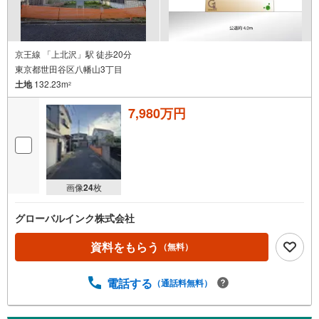
京王線 「上北沢」駅 徒歩20分
東京都世田谷区八幡山3丁目
土地
132.23m
2
7,980万円
画像
24
枚
グローバルインク株式会社
資料をもらう
（無料）
電話する
（通話料無料）