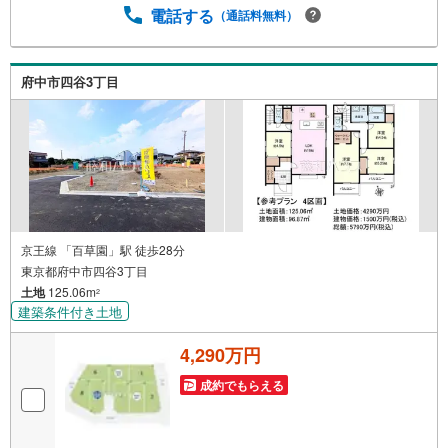
電話する
（通話料無料）
府中市四谷3丁目
京王線 「百草園」駅 徒歩28分
東京都府中市四谷3丁目
土地
125.06m
2
建築条件付き土地
4,290万円
成約でもらえる