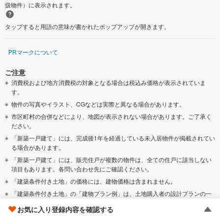
扱物件）に表示されます。
タップすると用語の意味が書かれたポップアップが開きます。
PRマークについて
ご注意
消費税および地方消費税の対象となる場合は税込み価格が表示されていま
す。
物件の写真やイラスト、CGなどは実際と異なる場合があります。
市区町村の合併などにより、地図が表示されない場合があります。ご了承く
ださい。
「新築一戸建て」には、完成後1年を経過している未入居物件が掲載されてい
る場合があります。
「新築一戸建て」には、販売住戸が複数の物件は、全ての住戸に該当しない
項目もあります。各問い合わせ先にご確認ください。
「建築条件付き土地」の価格には、建物価格は含まれません。
「建築条件付き土地」の「建物プラン例」は、土地購入者の設計プランの一
例であり、プランの採用可否は任意です。
お気に入り登録内容を確認する
「土地（建築条件なし）」の「建物プラン例」に関して、そのプラン例は特