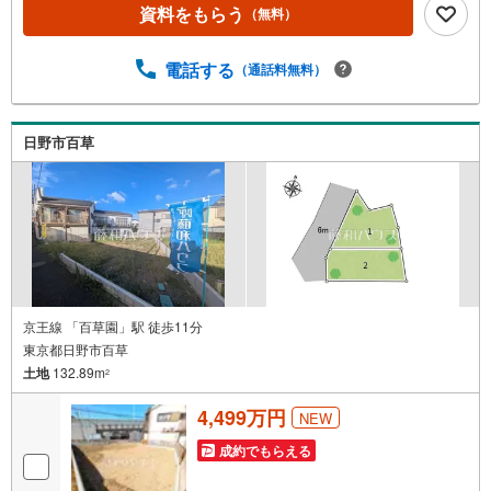
資料をもらう
（無料）
電話する
（通話料無料）
日野市百草
京王線 「百草園」駅 徒歩11分
東京都日野市百草
土地
132.89m
2
4,499万円
NEW
成約でもらえる