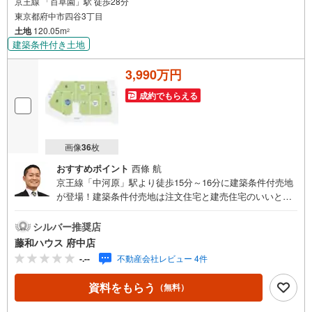
京王線 「百草園」駅 徒歩28分
東京都府中市四谷3丁目
土地
120.05m
2
建築条件付き土地
3,990万円
成約でもらえる
画像
36
枚
おすすめポイント
西條 航
京王線「中河原」駅より徒歩15分～16分に建築条件付売地
が登場！建築条件付売地は注文住宅と建売住宅のいいとこ
どり物件のことはもちろん、周辺環境も含めてご案内いた
しますので、お気軽にお問い合わせください！
シルバー推奨店
藤和ハウス 府中店
-.--
不動産会社レビュー 4件
資料をもらう
（無料）