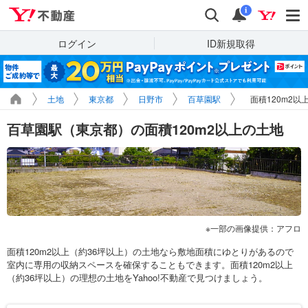
Yahoo!不動産
検索
通知
i
ログイン
ID新規取得
土地
東京都
日野市
百草園駅
面積120m2以
百草園駅（東京都）の面積120m2以上の土地
一部の画像提供：アフロ
面積120m2以上（約36坪以上）の土地なら敷地面積にゆとりがあるので
室内に専用の収納スペースを確保することもできます。面積120m2以上
（約36坪以上）の理想の土地をYahoo!不動産で見つけましょう。