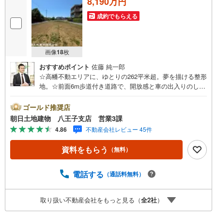
8,190万円
成約でもらえる
画像
18
枚
おすすめポイント
佐藤 純一郎
☆高幡不動エリアに、ゆとりの262平米超。夢を描ける整形
地。☆前面6m歩道付き道路で、開放感と車の出入りのしや
すさを両立。☆陽当たり・風通し良好。ゆったり敷地で叶
える理想のマイホーム計画。☆駅・商業施設・自然環境が
ゴールド推奨店
揃う“高幡不動”で、家族の未来を育む住環境。※バザール会
朝日土地建物 八王子支店 営業3課
場には、ベビーベッドや キッズスペースをご用意してお
4.86
不動産会社レビュー 45件
ります。 小さなお子様連れでも、安心してご来場くださ
い！資料請求、住宅ローンのご相談などお気軽にお問合せ
資料をもらう
（無料）
ください！スタッフ25名でお客様がご覧になったことのな
い情報を多数ご用意しております。インターネット、チラ
シなどに掲載できない物件も多数ございます！ご案内時に
電話する
（通話料無料）
他物件もご紹介可能です。 担当営業へご希望をお伝えくだ
さい！■ご案内方法ご自宅へお迎え・最寄り駅等でお待ち合
取り扱い不動産会社をもっと見る（
全
2
社
）
わせ、弊社へのご来社など、ご相談ください。ご希望があ
れば周辺環境、お客様の希望に合わせた物件などもご案内