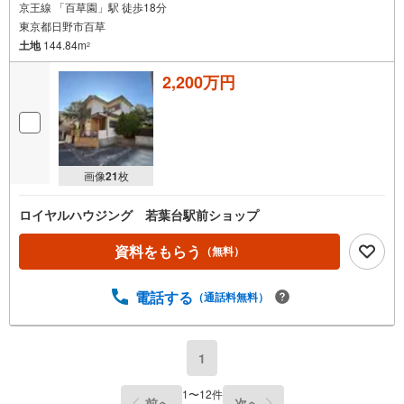
京王線 「百草園」駅 徒歩18分
東京都日野市百草
土地
144.84m
2
2,200万円
画像
21
枚
ロイヤルハウジング 若葉台駅前ショップ
資料をもらう
（無料）
電話する
（通話料無料）
1
1
〜
12
件
前へ
次へ