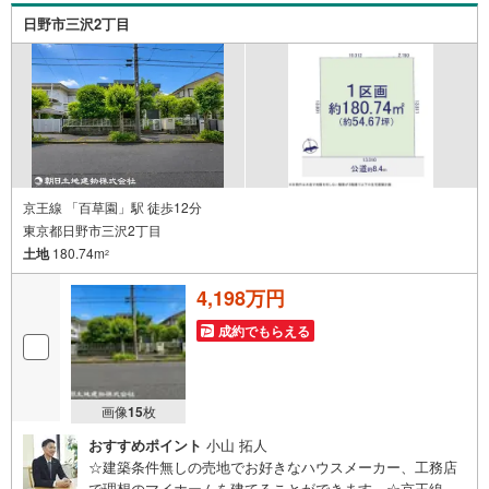
をいたします。お住まい探しは朝日土地建物（株）八王子
日野市三沢2丁目
店 営業3課にお任せください！
京王線 「百草園」駅 徒歩12分
東京都日野市三沢2丁目
土地
180.74m
2
4,198万円
成約でもらえる
画像
15
枚
おすすめポイント
小山 拓人
☆建築条件無しの売地でお好きなハウスメーカー、工務店
で理想のマイホームを建てることができます。☆京王線高