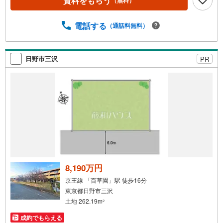
資料をもらう
（無料）
電話する
（通話料無料）
日野市三沢
PR
8,190万円
京王線 「百草園」駅 徒歩16分
東京都日野市三沢
土地 262.19m
2
成約でもらえる