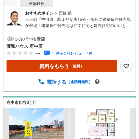
画像
36
枚
おすすめポイント
西條 航
京王線「中河原」駅より徒歩15分～16分に建築条件付売地
が登場！建築条件付売地は注文住宅と建売住宅のいいとこ
どり物件のことはもちろん、周辺環境も含めてご案内いた
しますので、お気軽にお問い合わせください！
シルバー推奨店
藤和ハウス 府中店
-.--
不動産会社レビュー 4件
資料をもらう
（無料）
電話する
（通話料無料）
府中市四谷3丁目