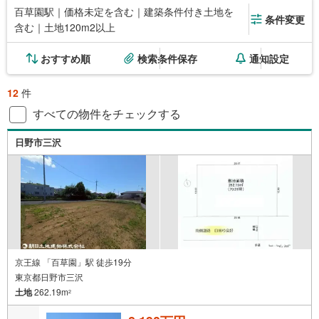
百草園駅｜価格未定を含む｜建築条件付き土地を
条件変更
含む｜土地120m2以上
おすすめ順
検索条件保存
通知設定
12
件
すべての物件をチェックする
日野市三沢
京王線 「百草園」駅 徒歩19分
東京都日野市三沢
土地
262.19m
2