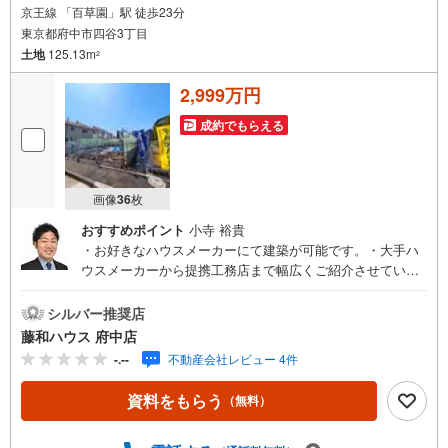
京王線 「百草園」駅 徒歩23分
東京都府中市四谷3丁目
土地
125.13m
2
2,999万円
成約でもらえる
画像
36
枚
おすすめポイント
小寺 裕貴
・お好きなハウスメーカーにて建築が可能です。・大手ハ
ウスメーカーから提携工務店まで幅広くご紹介させていた
だきます。・無料にてご希望プランの作成も承ります。
シルバー推奨店
藤和ハウス 府中店
-.--
不動産会社レビュー 4件
資料をもらう
（無料）