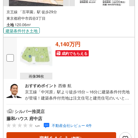
京王線 「百草園」駅 徒歩29分
東京都府中市四谷3丁目
土地
120.06m
2
建築条件付き土地
4,140万円
成約でもらえる
画像
36
枚
おすすめポイント
西條 航
京王線「中河原」駅より徒歩15分～16分に建築条件付売地
が登場！建築条件付売地は注文住宅と建売住宅のいいとこ
どり物件のことはもちろん、周辺環境も含めてご案内いた
しますので、お気軽にお問い合わせください！
シルバー推奨店
藤和ハウス 府中店
-.--
不動産会社レビュー 4件