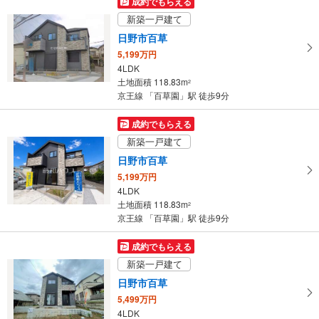
成約でもらえる
イ
新築一戸建て
ペ
日野市百草
ー
5,199万円
ジ
4LDK
に
土地面積 118.83m
2
保
京王線 「百草園」駅 徒歩9分
存
す
成約でもらえる
る
新築一戸建て
日野市百草
5,199万円
4LDK
土地面積 118.83m
2
京王線 「百草園」駅 徒歩9分
成約でもらえる
新築一戸建て
日野市百草
5,499万円
4LDK