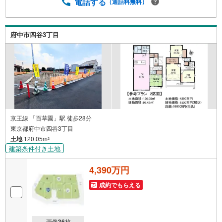
電話する
（通話料無料）
府中市四谷3丁目
京王線 「百草園」駅 徒歩28分
東京都府中市四谷3丁目
土地
120.05m
2
建築条件付き土地
4,390万円
成約でもらえる
画像
36
枚