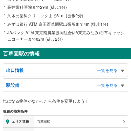
高井歯科医院まで29m (徒歩1分)
久木元歯科クリニックまで81m (徒歩2分)
みずほ銀行 ATM 京王百草園駅出張所まで4m (徒歩1分)
JAバンク ATM 東京南農業協同組合(JA東京みなみ)百草キャッシ
ュコーナーまで82m (徒歩2分)
百草園駅の情報
出口情報
一覧を見る
南口
駅設備
一覧を見る
京王百草園、百草、落川、三沢、三沢１・２丁目、川崎街道方面
北口
バリアフリー状況
気になる物件がなかったら
条件を変更しよう！
百草、落川、三沢、三沢１丁目、多摩川方面
※段差なしでの移動経路
（○：有り △：要駅員設備 ×：無し）
現在の検索条件
地上⇔改札⇔ホーム：○
エレベータ
百草園駅
エリア/路線
・各ホーム⇔改札