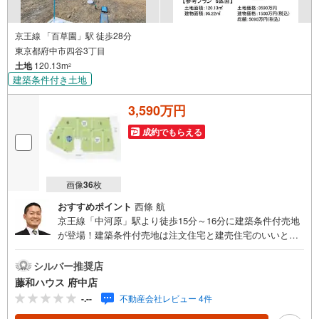
京王線 「百草園」駅 徒歩28分
東京都府中市四谷3丁目
土地
120.13m
2
建築条件付き土地
3,590万円
成約でもらえる
画像
36
枚
おすすめポイント
西條 航
京王線「中河原」駅より徒歩15分～16分に建築条件付売地
が登場！建築条件付売地は注文住宅と建売住宅のいいとこ
どり物件のことはもちろん、周辺環境も含めてご案内いた
しますので、お気軽にお問い合わせください！
シルバー推奨店
藤和ハウス 府中店
-.--
不動産会社レビュー 4件