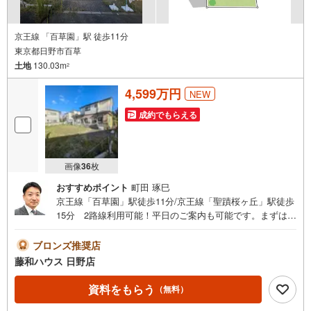
京王線 「百草園」駅 徒歩11分
東京都日野市百草
土地
130.03m
2
4,599万円
NEW
成約でもらえる
画像
36
枚
おすすめポイント
町田 琢巳
京王線「百草園」駅徒歩11分/京王線「聖蹟桜ヶ丘」駅徒歩
15分 2路線利用可能！平日のご案内も可能です。まずはお
気軽にお問合せ下さいませ。
ブロンズ推奨店
藤和ハウス 日野店
資料をもらう
（無料）