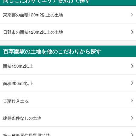
5,899万円
4SLDK
東京都の面積120m2以上の土地
土地面積 150m
2
京王線 「百草園」駅 徒歩32分
日野市の面積120m2以上の土地
百草園駅の土地を他のこだわりから探す
面積150m2以上
面積200m2以上
古家付き土地
建築条件なしの土地
第一種低層住居専用地域