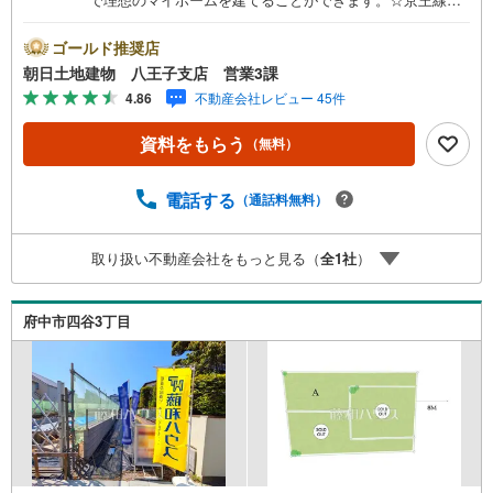
幡不動駅まで徒歩約15分と好条件です。☆出入りに余裕を
持てる前面道路で幅員8.4mと広々としているので駐車もラ
ゴールド推奨店
クラク。※バザール会場には、ベビーベッドや キッズスペ
朝日土地建物 八王子支店 営業3課
ースをご用意しております。 小さなお子様連れでも、安
4.86
不動産会社レビュー 45件
心してご来場ください！資料請求、住宅ローンのご相談な
どお気軽にお問合せください！スタッフ25名でお客様がご
資料をもらう
（無料）
覧になったことのない情報を多数ご用意しております。イ
ンターネット、チラシなどに掲載できない物件も多数ござ
います！ご案内時に他物件もご紹介可能です。 担当営業へ
電話する
（通話料無料）
ご希望をお伝えください！■ご案内方法ご自宅へお迎え・最
寄り駅等でお待ち合わせ、弊社へのご来社など、ご相談く
取り扱い不動産会社をもっと見る（
全
1
社
）
ださい。ご希望があれば周辺環境、お客様の希望に合わせ
た物件などもご案内をいたします。お住まい探しは朝日土
地建物（株）八王子店 営業1課にお任せください！
府中市四谷3丁目