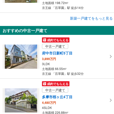
土地面積 198.72m
2
京王線 「百草園」駅 徒歩14分
成約でもらえる
新築一戸建てをもっと見る
新築一戸建て
おすすめの中古一戸建て
日野市新井1丁目
4,280万円
成約でもらえる
3LDK
中古一戸建て
土地面積 124.22m
2
京王線 「百草園」駅 徒歩14分
府中市日新町5丁目
3,899万円
3LDK
土地面積 66.55m
2
京王線 「百草園」駅 徒歩32分
成約でもらえる
中古一戸建て
多摩市桜ヶ丘4丁目
4,480万円
4SLDK
土地面積 226.88m
2