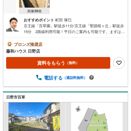
画像
36
枚
おすすめポイント
町田 琢巳
京王線「百草園」駅徒歩11分/京王線「聖蹟桜ヶ丘」駅徒歩
15分 2路線利用可能！平日のご案内も可能です。まずはお
気軽にお問合せ下さいませ。
ブロンズ推奨店
藤和ハウス 日野店
資料をもらう
（無料）
電話する
（通話料無料）
日野市百草