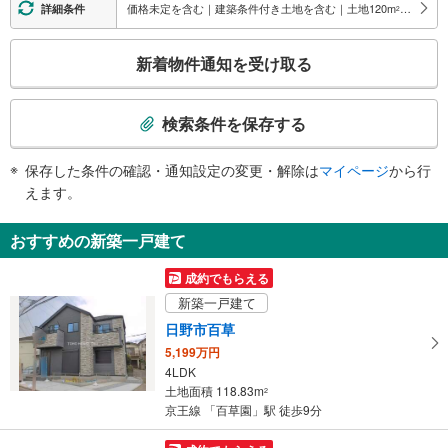
・北口
価格未定を含む｜建築条件付き土地を含む｜土地120
m
以上
詳細条件
2
・南口
エスカレータ
こ
新着物件通知を受け取る
・南口
の
トイレ
検
索
《多機能トイレ》
検索条件を保存する
・改札内
条
その他
件
保存した条件の確認・通知設定の変更・解除は
マイページ
から行
で
・点字案内（券売機・運賃表・階段手すり）
えます。
・ＡＥＤ
通
知
おすすめの新築一戸建て
を
受
成約でもらえる
け
新築一戸建て
取
日野市百草
る
5,199万円
・
4LDK
条
土地面積 118.83m
2
件
京王線 「百草園」駅 徒歩9分
を
マ