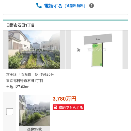
電話する
（通話料無料）
日野市石田1丁目
京王線 「百草園」駅 徒歩25分
東京都日野市石田1丁目
土地
127.63m
2
3,780万円
成約でもらえる
画像
25
枚