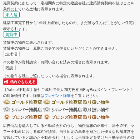
売買契約にあたって一定期間内に特定の建設会社と建築請負契約を結ぶことを
条件にしている土地に表示されます。
未入居
建築工事完了日から1年以上経過したものの、まだ誰も住んだことがない住宅に
表示されます。
賃貸中
賃貸中の物件に表示されます。
賃貸中の物件は、原則ご自身でお住まいいただくことができません。
請求済
その物件が資料請求・お問い合わせ済みの場合に表示されます。
既読
その物件を既にご覧になっている場合に表示されます。
成約でもらえる
【Yahoo!不動産】物件ご成約で最大20万円相当PayPayポイントプレゼント！
の対象物件です。詳細は
プレゼント詳細
をご覧ください。
ゴールド推奨店
ゴールド推奨店 取り扱い物件
シルバー推奨店
シルバー推奨店 取り扱い物件
ブロンズ推奨店
ブロンズ推奨店 取り扱い物件
広告商品を購入している不動産会社のうち、物件情報の正確性、法令遵守、ヤ
フー不動産における成約実績等、当社所定の基準を満たした優良な店舗運営を
実践していると認めた不動産会社（もしくは当該認定を受けた不動産会社の取