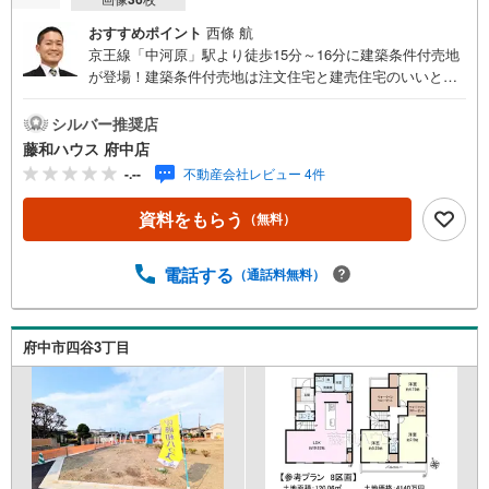
おすすめポイント
西條 航
京王線「中河原」駅より徒歩15分～16分に建築条件付売地
が登場！建築条件付売地は注文住宅と建売住宅のいいとこ
どり物件のことはもちろん、周辺環境も含めてご案内いた
しますので、お気軽にお問い合わせください！
シルバー推奨店
藤和ハウス 府中店
-.--
不動産会社レビュー 4件
資料をもらう
（無料）
電話する
（通話料無料）
府中市四谷3丁目