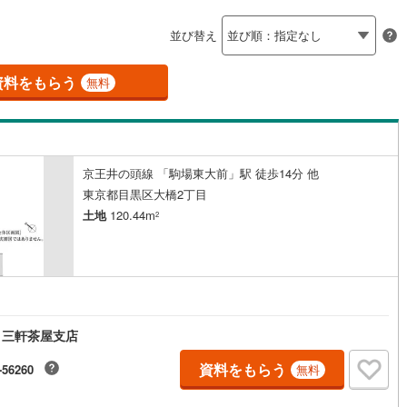
島根
岡山
広島
山口
釜石線
(
0
)
ン内見(相談)可
（
0
）
IT重説可
（
0
）
並び替え
花輪線
(
1
)
香川
愛媛
高知
保存した条件を見る
磐越東線
(
37
)
資料をもらう
ン対応とは？
無料
佐賀
長崎
熊本
大分
陸羽東線
(
24
)
57
)
米坂線
(
0
)
京王井の頭線 「駒場東大前」駅 徒歩14分 他
五能線
(
0
)
この条件で検索する
この条件で検索する
この条件で検索する
この条件で検索する
この条件で検索する
この条件で検索する
市区町村以下を選択
市区町村を選択す
駅を選択する
東京都目黒区大橋2丁目
5
)
白新線
(
5
)
土地
120.44m
2
越後線
(
15
)
ライン（宇都宮～逗子）
湘南新宿ライン（前橋～小田原）
円
(
647
)
 三軒茶屋支店
4
)
内房線
(
475
)
資料をもらう
3
)
鹿島線
(
4
)
-56260
無料
8
)
東海道本線
(
349
)