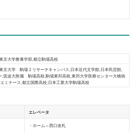
営地下鉄東山線
(
143
)
名古屋市営地下鉄名城線
(
133
)
営地下鉄桜通線
(
85
)
名古屋市営地下鉄上飯田線
(
15
)
地下鉄烏丸線
(
71
)
京都市営地下鉄東西線
(
56
)
tro今里筋線
(
6
)
OsakaMetro御堂筋線
(
27
)
,東京大学教養学部,都立駒場高校
tro四つ橋線
(
2
)
OsakaMetro中央線
(
6
)
東京大学 駒場２リサーチキャンパス,日本近代文学館,日本民芸館,
tro堺筋線
(
2
)
神戸市営地下鉄西神・山手線
(
28
)
ー,筑波大附属 駒場高校,駒場東邦高校,東邦大学医療センター大橋病
下鉄空港線
(
48
)
福岡市地下鉄箱崎線
(
5
)
場エミナース,都立国際高校,日本工業大学駒場高校
2
)
函館市電
(
0
)
りび鉄道
(
0
)
わたらせ渓谷鐵道
(
17
)
エレベータ
行
(
42
)
会津鉄道
(
4
)
・ホーム⇔西口改札
縦貫鉄道
(
0
)
しなの鉄道北しなの線
(
3
)