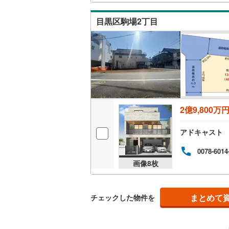
南武線
(
12
目黒区駒場2丁目
横浜線
(
72
相模線
(
43
五日市線
(
篠ノ井線
(
2億9,800万
常磐線（
伊東線
(
44
アドキャスト
身延線
(
16
0078-6014
画像
8
枚
武豊線
(
39
関西本線（
まとめて
チェックした物件を
参宮線
(
3
)
大糸線（J