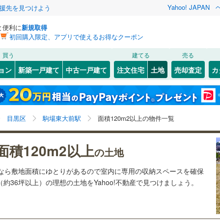
Yahoo! JAPAN
援先を見つけよう
と便利に
新規取得
初回購入限定、アプリで使えるお得なクーポン
検索条件を保存しました
買う
建てる
売る
29
)
札沼線
(
7
)
建ち方、日当たり
ョン
新築一戸建て
中古一戸建て
注文住宅
土地
売却査定
カ
この検索条件の新着物件通知は、
マイページ
から設定できます。
室蘭本線
(
6
)
以上
（
0
）
角地
（
0
）
岩手
宮城
秋田
山形
21
)
富良野線
(
0
)
池ノ上
)
(
14
)
(
4
)
(
2
)
(
2
)
(
8
)
0
）
整形地
（
1
）
(
10
)
駒場東大前駅、価格未定を含む、建築条件付き土地を含
神奈川
埼玉
千葉
茨城
1
)
釧網本線
(
0
)
目黒区
駒場東大前駅
面積120m2以上の物件一覧
む、土地120
m
以上
2
契約、入居関連など
5
)
水郡線
(
132
)
長野
富山
石川
福井
面積120m2以上
（
0
）
第一種低層住居専用地域
（
0
）
の土地
井の頭公園
2
)
(
47
)
7
)
上越線
(
47
)
(
15
)
閉じる
閉じる
お気に入りリストを見る
お気に入りリストを見る
閉じる
閉じる
岐阜
静岡
三重
土地なら敷地面積にゆとりがあるので室内に専用の収納スペースを確保
検索条件を保存する
5
)
水戸線
(
45
)
（約36坪以上）の理想の土地をYahoo!不動産で見つけましょう。
)
仙山線
(
158
)
マイページ
駅が始発駅
（
0
）
海まで2km以内
（
0
）
兵庫
京都
滋賀
奈良
)
気仙沼線
(
3
)
応