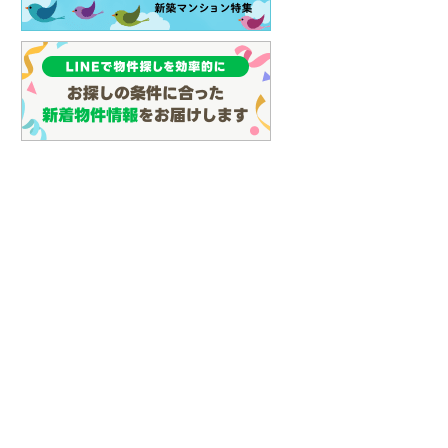
(
109
)
名古屋市営地下鉄鶴舞線
(
96
)
名古屋市営地下鉄名港線
(
31
)
OsakaMetro長堀鶴見緑地線
(
8
)
OsakaMetro谷町線
(
22
)
OsakaMetro千日前線
(
7
)
神戸市営地下鉄海岸線
(
3
)
福岡市地下鉄七隈線
(
121
)
函館市電宝来・谷地頭線
(
0
)
真岡鐵道
(
10
)
山形鉄道フラワー長井線
(
0
)
えちごトキめき鉄道妙高はねうまラ