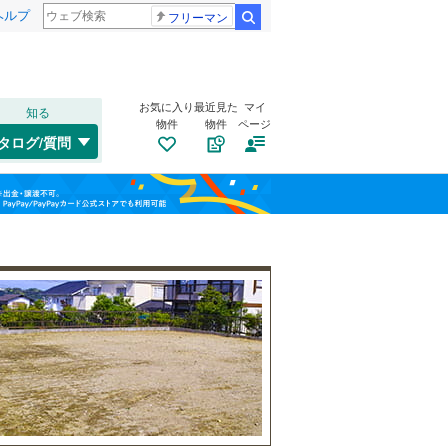
ヘルプ
フリーマン
検索
お気に入り
最近見た
マイ
知る
物件
物件
ページ
千歳線
(
9
)
タログ/質問
日高本線
(
0
)
南道路
（
0
）
福島
宗谷本線
(
0
)
(
6
)
(
7
)
(
16
)
古家あり
（
0
）
栃木
群馬
山梨
東北本線
(
855
)
川越線
(
199
)
吾妻線
(
30
)
日光線
(
116
)
仙石線
(
155
)
小学校まで1km以内
（
1
）
和歌山
大船渡線
(
1
)