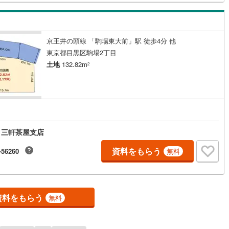
4
)
鶴見線
(
20
)
5
)
根岸線
(
80
)
京王井の頭線 「駒場東大前」駅 徒歩4分 他
東京都目黒区駒場2丁目
4
)
中央本線（JR東日本）
(
809
)
土地
132.82m
2
150
)
八高線
(
588
)
10
)
大糸線（JR東日本）
(
11
)
円
各駅停車）
(
132
)
埼京線
(
150
)
)
東海道本線（JR東海）
(
821
)
 三軒茶屋支店
1
)
飯田線
(
326
)
資料をもらう
-56260
無料
)
高山本線（JR東海）
(
42
)
JR東海）
(
69
)
紀勢本線（JR東海）
(
9
)
資料をもらう
無料
博多南線
(
25
)
R西日本）
(
1
)
北陸本線
(
32
)