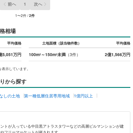
前へ
1
次へ
5
)
七尾線
(
2
)
1
〜
2
件 /
2
件
高山本線（JR西日本）
(
1
)
格相場
JR西日本）
(
56
)
湖西線
(
183
)
福知山線
(
118
)
平均価格
土地面積（該当物件数）
平均価格
50
)
播但線
(
117
)
億5,051万円
100m
～150m
未満
（
3
件）
2億1,566万円
2
2
)
津山線
(
15
)
を表示しています。
)
伯備線
(
31
)
りから探す
)
呉線
(
84
)
なしの土地
第一種低層住居専用地域
1億円以上
)
山口線
(
3
)
2
)
美祢線
(
0
)
因美線
(
16
)
ナントが入っている中目黒アトラスタワーなどの高層ビルマンションが建
草津線
(
63
)
りやフリーマーケットが催されます。