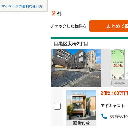
中国
鳥取
北上線
(
1
)
マイページの便利な使い方
オンライ
2
件
山田線
(
6
)
四国
徳島
大湊線
(
0
)
まとめて
オンライ
チェックした物件を
九州・沖縄
福岡
只見線
(
3
)
目黒区大橋2丁目
奥羽本線
(
男鹿線
(
1
)
0
0
0
0
0
0
該当物件
該当物件
該当物件
該当物件
該当物件
該当物件
件
件
件
件
件
件
羽越本線
(
飯山線
(
0
)
湘南新宿
2億2,100万
(
614
)
アドキャスト
外房線
(
68
成田線
(
13
0078-6014
画像
13
枚
東金線
(
23