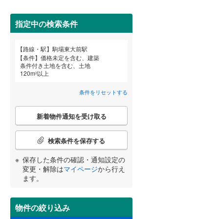
田沢湖線
(
5
)
指定中の検索条件
八戸線
(
0
)
磐越西線
(
33
)
詳しく見る
路線・駅
駒場東大前駅
宮崎
鹿児島
沖縄
条件
価格未定を含む、建築
陸羽西線
(
1
)
条件付き土地を含む、土地
120
m
以上
2
左沢線
(
23
)
条件をリセットする
津軽線
(
2
)
する
る
条件をリセットする
条件をリセットする
条件をリセットする
条件をリセットする
条件をリセットする
条件をリセットする
こ
信越本線
(
34
)
新着物件通知を受け取る
の
検
弥彦線
(
0
)
索
検索条件を保存する
条
総武本線
(
588
)
件
保存した条件の確認・通知設定の
で
変更・解除は
マイページ
から行え
通
ます。
京葉線
(
40
)
知
を
久留里線
(
180
)
受
物件の絞り込み
け
山手線
(
37
)