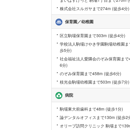
まいばすけっと 駒場1丁目まで270m (
後藤寺線
(
株式会社スルガヤまで274m (徒歩4分)
東北新幹
保育園／幼稚園
秋田新幹
区立駒場保育園まで303m (徒歩4分)
山陽新幹
学校法人駒場けやき学園駒場幼稚園まで3
西九州新
歩5分)
社会福祉法人愛隣会のぞみ保育園まで45
地下鉄
札幌市営
6分)
のぞみ保育園まで458m (徒歩6分)
仙台市地
枝光会駒場幼稚園まで503m (徒歩7分)
東京メト
病院
東京メト
東京メト
駒場東大前歯科まで48m (徒歩1分)
論デンタルオフィスまで130m (徒歩2
都営浅草
オリーブ訪問クリニック 駒場まで139m
都営大江