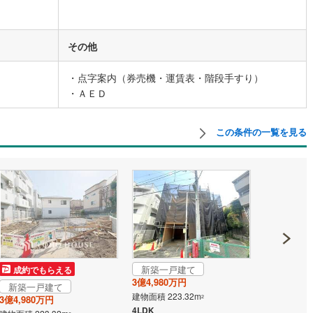
道
(
11
)
北越急行ほくほく線
(
1
)
その他
て銀河鉄道
(
6
)
青い森鉄道
(
4
)
・点字案内（券売機・運賃表・階段手すり）
弘南線
(
0
)
弘南鉄道大鰐線
(
0
)
・ＡＥＤ
鉄道鳥海山ろく線
(
1
)
福島交通飯坂線
(
39
)
この条件の一覧を見る
長野線
(
4
)
上田電鉄別所線
(
3
)
イトレール
(
92
)
関東鉄道竜ケ崎線
(
8
)
鉄道大洗鹿島線
(
128
)
ひたちなか海浜鉄道湊線
(
9
)
64
)
千葉都市モノレール
(
105
)
鉄道上毛線
(
83
)
秩父鉄道
(
58
)
線
(
25
)
つくばエクスプレス
(
108
)
新築一戸建て
新築一戸
成約でもらえる
3億4,980万円
1億5,680
新築一戸建て
211
)
京成押上線
(
10
)
建物面積 223.32m
建物面積 109
2
3億4,980万円
4LDK
3LDK