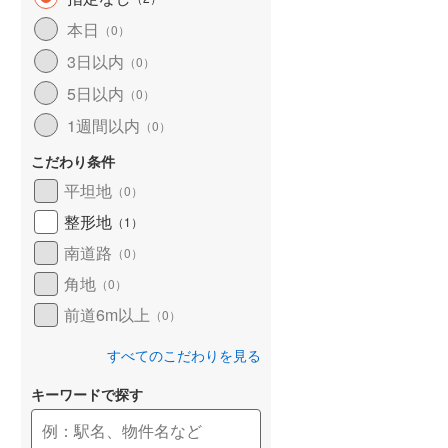
和歌山線
(
119
)
本日
（
0
）
3日以内
東西線
(
4
)
（
0
）
5日以内
（
0
）
予讃線
(
27
)
1週間以内
（
0
）
高徳線
(
19
)
こだわり条件
牟岐線
(
8
)
平坦地
（
0
）
山陽本線（JR九州）
(
6
)
整形地
（
1
）
篠栗線
(
49
)
南道路
（
0
）
角地
指宿枕崎線
(
224
)
（
0
）
前道6m以上
（
0
）
筑肥線
(
33
)
すべてのこだわりを見る
久大本線
(
62
)
キーワードで探す
日田彦山線
(
18
)
筑豊本線
(
42
)