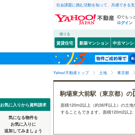
社会課題に挑む活動を知って、共感できる支
IDでもっ
ログイン
借りる
北海道
JR
北海道
函館本線
(
こだわり条件
配置、向き、
賃貸住宅
新築マンション
中古マンシ
石勝線
(
0
)
前道6m
東北
青森
根室本線
(
(
1
)
(
1
)
(
2
平坦地
（
関東
東京
石北本線
(
Yahoo!不動産トップ
土地
東京都
販売、価格、
常磐線
(
54
信越・北陸
新潟
更地渡し
駒場東大前駅（東京都）の
富士見ケ丘
(
36
)
(
2
高崎線
(
32
(
23
)
東海
愛知
お気に入りから資料請求
面積120m2以上（約36坪以上）の
立地
両毛線
(
24
することもできます。面積120m2以上
烏山線
(
84
気になる物件を
最寄りの
近畿
大阪
お気に入りに
石巻線
(
45
追加してみましょう
オンライン対