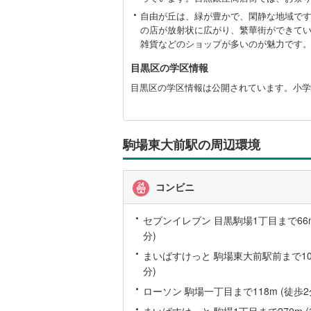
関
自由が丘は、緑が豊かで、閑静な地域で
桜井線
(
63
す
の店が放射状に広がり、繁華街ができて
る
阪和線
(
72
雑貨などのショップが多いのが魅力です
情
報
目黒区の学区情報
おおさか
目黒区の学区情報は公開されています。小学
内子線
(
0
)
鳴門線
(
2
)
駒場東大前駅の周辺環境
土讃線
(
83
鹿児島本
コンビニ
三角線
(
11
セブンイレブン 目黒駒場1丁目まで66m
長崎本線
(
分)
佐世保線
(
まいばすけっと 駒場東大前駅前まで109
分)
豊肥本線
(
ローソン 駒場一丁目まで118m (徒歩2
日南線
(
19