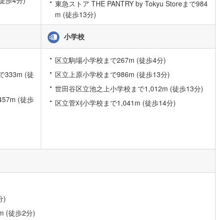
徒歩4分)
東急ストア THE PANTRY by Tokyu Storeまで984
10
)
宮崎空港線
(
4
)
m (徒歩13分)
線
(
289
)
上越新幹線
(
105
)
小学校
線
(
118
)
北陸新幹線
(
194
)
区立駒場小学校まで267m (徒歩4分)
線
(
146
)
北陸新幹線（JR西日本）
(
8
)
33m (徒
区立上原小学校まで986m (徒歩13分)
幹線
(
1
)
世田谷区立池之上小学校まで1,012m (徒歩13分)
7m (徒歩
区立菅刈小学校まで1,041m (徒歩14分)
地下鉄南北線
(
12
)
札幌市営地下鉄東西線
(
12
)
下鉄南北線
(
229
)
仙台市地下鉄東西線
(
82
)
ロ丸ノ内線
(
42
)
東京メトロ丸ノ内方南支線
(
12
)
ロ東西線
(
41
)
東京メトロ千代田線
(
33
)
ロ半蔵門線
(
10
)
東京メトロ南北線
(
33
)
分)
線
(
22
)
都営三田線
(
38
)
 (徒歩2分)
戸線
(
35
)
横浜市営地下鉄ブルーライン
(
272
)