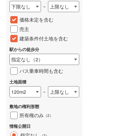
下限なし
上限なし
~
城端線
(
0
)
価格未定を含む
関西本線（JR西日本）
(
214
)
売主
大阪環状線
(
8
)
建築条件付土地を含む
山陽本線（JR西日本）
(
394
)
駅からの徒歩分
姫新線
(
118
)
指定なし
（
2
）
吉備線
(
21
)
バス乗車時間も含む
芸備線
(
49
)
土地面積
可部線
(
69
)
120m2
上限なし
~
宇部線
(
2
)
敷地の権利形態
山陰本線
(
178
)
所有権のみ
（
2
）
境線
(
13
)
情報公開日
奈良線
(
78
)
指定なし
（
2
）