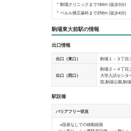
駒場クリニックまで184m (徒歩3分)
ペルル矯正歯科まで256m (徒歩4分)
名古屋市
名古屋市
駒場東大前駅の情報
京都市営
出口情報
OsakaMe
出口（東口）
駒場１・３丁目
OsakaMe
駒場２～４丁目,
OsakaMe
出口（西口）
大学入試センタ
福岡市地
院,駒場公園,駒
駅設備
私鉄・その他
札幌市電
(
道南いさ
バリアフリー状況
阿武隈急
※段差なしでの移動経路
秋田内陸
（○：有り △：要駅員設備 ×：無し）