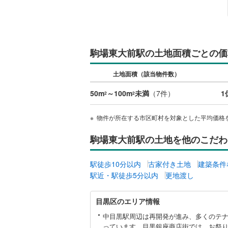
越美北線
(
氷見線
(
2
)
駒場東大前駅の土地面積ごとの価
紀勢本線（
桜島線
(
1
)
土地面積（該当物件数）
加古川線
(
50m
～100m
未満
（
7
件）
1
2
2
赤穂線
(
37
物件が所在する市区町村を対象とした平均価格
宇野線
(
23
駒場東大前駅の土地を他のこだわ
福塩線
(
66
駅徒歩10分以内
古家付き土地
建築条件
岩徳線
(
22
駅近・駅徒歩5分以内
更地渡し
小野田線
(
目
目黒区のエリア情報
舞鶴線
(
1
)
黒
区
中目黒駅周辺は再開発が進み、多くのテ
木次線
(
1
)
に
っています。目黒銀座商店街では、お祭