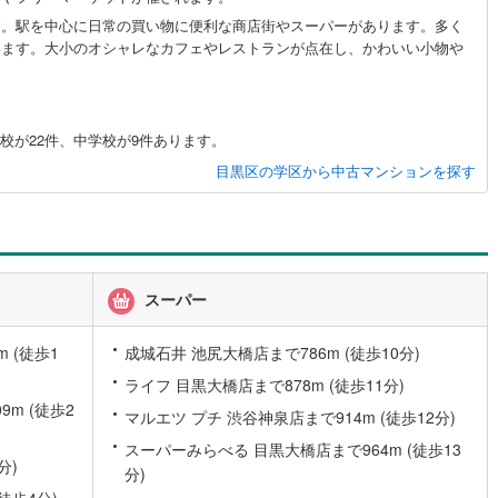
す。駅を中心に日常の買い物に便利な商店街やスーパーがあります。多く
)
片町線
(
42
)
います。大小のオシャレなカフェやレストランが点在し、かわいい小物や
)
関西空港線
(
2
)
。
東線
(
13
)
本四備讃線
(
5
)
校が22件、中学校が9件あります。
予土線
(
0
)
目黒区の学区から中古マンションを探す
徳島線
(
5
)
)
土讃線
(
9
)
線
(
471
)
香椎線
(
62
)
スーパー
)
肥薩線
(
4
)
 (徒歩1
成城石井 池尻大橋店まで786m (徒歩10分)
19
)
唐津線
(
1
)
ライフ 目黒大橋店まで878m (徒歩11分)
2
)
大村線
(
1
)
m (徒歩2
マルエツ プチ 渋谷神泉店まで914m (徒歩12分)
65
)
日豊本線
(
297
)
スーパーみらべる 目黒大橋店まで964m (徒歩13
分)
分)
)
吉都線
(
10
)