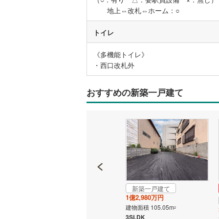
地上⇔改札⇔ホーム：○
いすみ鉄
トイレ
IGRいわ
《多機能トイレ》
弘南鉄道
・西口改札外
由利高原
おすすめの新築一戸建て
長野電鉄
宇都宮ラ
鹿島臨海
小湊鐵道
(
上毛電気
流鉄流山
新築一戸建て
成約でもらえる
1億2,980万円
新築一戸建て
京成本線
(
建物面積 105.05m
2
1億2,980万円
3SLDK