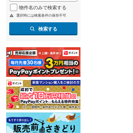
北海道新幹線
(
1
)
物件名のみで検索する
選択時には検索条件の保存不可
山形新幹線
(
201
)
東海道新幹線
(
336
)
検索する
九州新幹線
(
128
)
札幌市営地下鉄東豊線
(
9
)
東京メトロ銀座線
(
7
)
東京メトロ日比谷線
(
25
)
東京メトロ有楽町線
(
24
)
東京メトロ副都心線
(
33
)
都営新宿線
(
38
)
横浜市営地下鉄グリーンライン