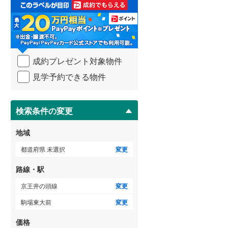
取
る
武蔵野線
(
416
)
・
条
横須賀線
(
183
)
件
を
青梅線
(
238
)
成約プレゼント対象物件
マ
イ
小海線
(
37
)
見学予約できる物件
ペ
ー
京浜東北線
(
320
)
ジ
に
検索条件の変更
総武線
(
274
)
保
存
御殿場線
(
91
)
地域
す
る
中央本線（JR東海）
(
321
)
都道府県 未選択
変更
太多線
(
78
)
路線・駅
名松線
(
3
)
京王井の頭線
変更
駒場東大前
変更
東海道本線（JR西日本）
(
309
)
価格
小浜線
(
5
)