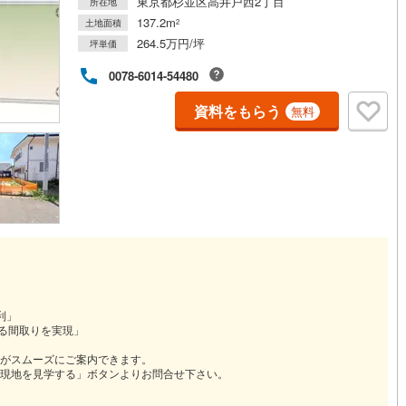
東京都杉並区高井戸西2丁目
所在地
137.2m
土地面積
2
264.5万円/坪
坪単価
道
(
11
)
北越急行ほくほく線
(
1
)
0078-6014-54480
て銀河鉄道
(
6
)
青い森鉄道
(
4
)
資料をもらう
無料
弘南線
(
0
)
弘南鉄道大鰐線
(
0
)
鉄道鳥海山ろく線
(
1
)
福島交通飯坂線
(
39
)
長野線
(
4
)
上田電鉄別所線
(
3
)
イトレール
(
92
)
関東鉄道竜ケ崎線
(
8
)
鉄道大洗鹿島線
(
128
)
ひたちなか海浜鉄道湊線
(
9
)
64
)
千葉都市モノレール
(
105
)
鉄道上毛線
(
83
)
秩父鉄道
(
58
)
利」
ある間取りを実現」
線
(
25
)
つくばエクスプレス
(
108
)
がスムーズにご案内できます。
現地を見学する」ボタンよりお問合せ下さい。
211
)
京成押上線
(
10
)