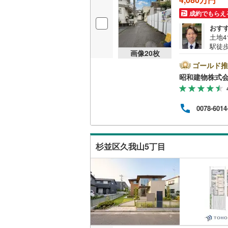
桜井線
(
63
成約でもらえ
おす
阪和線
(
72
土地
駅徒
おおさか
画像
20
枚
和建
購入
ゴールド推
内子線
(
0
)
密着だ
昭和建物株式
社頂け
鳴門線
(
2
)
じ建
ム充
土讃線
(
83
0078-6014
ようご
9:00
鹿児島本
三角線
(
11
杉並区久我山5丁目
長崎本線
(
佐世保線
(
豊肥本線
(
日南線
(
19