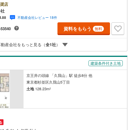
です・・・ 西荻窪に創業44年、地域密着の不動産会社です。 不動産購
奨店
買換えには、不安がつきもの。 物件の選定や住宅ローンはもちろん地域密
4
)
鶴見線
(
20
)
会社
こその情報をお伝え、ご提案いたします。 お気軽にご相談、ご来社
不動産会社レビュー 18件
4.88
会社です。スタッフ一同、心よりお待ちしております。 同じ立地、同じ
5
)
根岸線
(
80
)
は存在しません。唯一無二の不動産をお手伝いいたします。 キッズルーム
資料をもらう
-53540
無料
・チャイルド-シートの用意もございます。 ご家族で楽しくご検討頂けるよ
4
)
中央本線（JR東日本）
(
809
)
内しておりますのでぜひ、お気軽にお問い合わせください。 営業時間:
 - 20:00
150
)
八高線
(
588
)
不動産会社をもっと見る（
全
1
社
）
10
)
大糸線（JR東日本）
(
11
)
各駅停車）
(
132
)
埼京線
(
150
)
建築条件付き土地
)
東海道本線（JR東海）
(
821
)
京王井の頭線 「久我山」駅 徒歩8分 他
東京都杉並区久我山5丁目
1
)
飯田線
(
326
)
土地
128.23m
2
)
高山本線（JR東海）
(
42
)
JR東海）
(
69
)
紀勢本線（JR東海）
(
9
)
博多南線
(
25
)
る
R西日本）
(
1
)
北陸本線
(
32
)