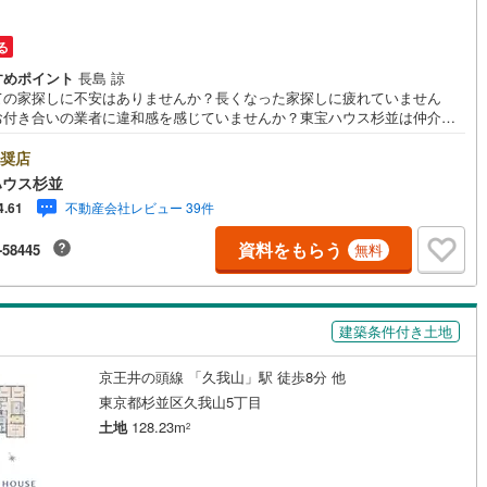
10
)
宮崎空港線
(
4
)
る
線
(
289
)
上越新幹線
(
105
)
すめポイント
長島 諒
ての家探しに不安はありませんか？長くなった家探しに疲れていません
線
(
118
)
北陸新幹線
(
194
)
お付き合いの業者に違和感を感じていませんか？東宝ハウス杉並は仲介業
す。仲介に特化したプロが何のしがらみもなく、お客様のが求める理想の
線
(
146
)
北陸新幹線（JR西日本）
(
8
)
をお探しします。【資料請求、内見希望は下の問い合わせボタンをクリッ
奨店
てください】ご見学希望の物件以外も併せてご案内させていただきます。
ハウス杉並
幹線
(
1
)
くご希望をお伝えくださいませ。■ご見学について■【営業時間 9:00～2
不動産会社レビュー 39件
4.61
00】人気物件は特に問い合わせが集中するため、お早めにお電話くださいま
「室内・現地を見学する」ボタンより予約いただくとご見学がスムーズと
地下鉄南北線
(
12
)
札幌市営地下鉄東西線
(
12
)
資料をもらう
-58445
無料
す。■TOHO HOUSE CLUB■弊社で売買されたお客様はTOHO HOUSE C
に加入可能。10～20年後のリフォーム、保険の見直しや借り換えなど、オ
下鉄南北線
(
229
)
仙台市地下鉄東西線
(
82
)
インでやりとりができます。■FPによるファイナンシャルライフサポート■
イナンシャルプランナーが住宅ローン、保険・税金、資産運用、相続など
ロ丸ノ内線
(
42
)
東京メトロ丸ノ内方南支線
(
12
)
建築条件付き土地
策をアドバイスを致します。
ロ東西線
(
41
)
東京メトロ千代田線
(
33
)
京王井の頭線 「久我山」駅 徒歩8分 他
ロ半蔵門線
(
10
)
東京メトロ南北線
(
33
)
東京都杉並区久我山5丁目
土地
128.23m
2
線
(
22
)
都営三田線
(
38
)
戸線
(
35
)
横浜市営地下鉄ブルーライン
(
272
)