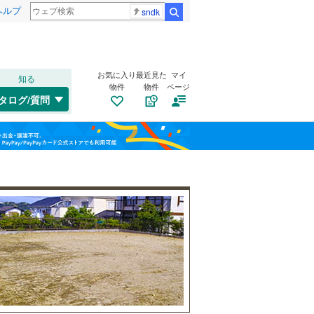
ヘルプ
sndk
検索
お気に入り
最近見た
マイ
知る
物件
物件
ページ
千歳線
(
9
)
タログ/質問
日高本線
(
0
)
南道路
（
5
）
福島
宗谷本線
(
0
)
(
6
)
(
7
)
(
16
)
古家あり
（
3
）
栃木
群馬
山梨
東北本線
(
855
)
川越線
(
199
)
吾妻線
(
30
)
日光線
(
116
)
仙石線
(
155
)
和歌山
小学校まで1km以内
（
12
）
大船渡線
(
1
)