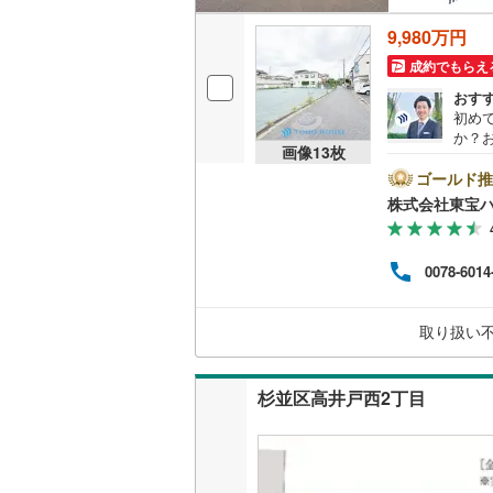
9,980万円
名古屋市
成約でもらえ
おす
名古屋市
初め
か？
京都市営
画像
13
枚
者で
物件
ゴールド推
OsakaMe
クし
株式会社東宝
遠慮な
OsakaMe
1:
せ。
OsakaMe
0078-6014
なりま
LUB
福岡市地
ンラ
取り扱い
ファ
の対
私鉄・その他
札幌市電
(
杉並区高井戸西2丁目
道南いさ
阿武隈急
秋田内陸