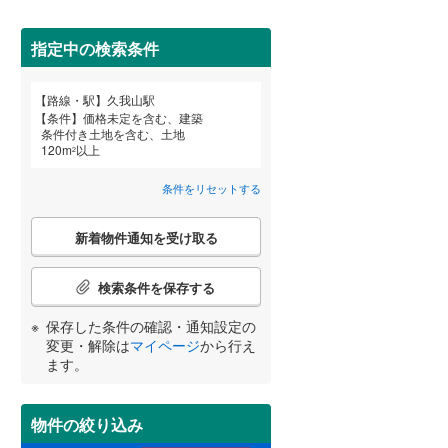
田沢湖線
(
5
)
指定中の検索条件
八戸線
(
0
)
磐越西線
(
33
)
路線・駅
久我山駅
宮崎
鹿児島
沖縄
詳しく見る
条件
価格未定を含む、建築
陸羽西線
(
1
)
条件付き土地を含む、土地
120
m
以上
2
左沢線
(
23
)
条件をリセットする
津軽線
(
2
)
する
る
条件をリセットする
条件をリセットする
条件をリセットする
条件をリセットする
条件をリセットする
条件をリセットする
こ
信越本線
(
34
)
新着物件通知を受け取る
の
検
弥彦線
(
0
)
索
検索条件を保存する
条
総武本線
(
588
)
件
保存した条件の確認・通知設定の
で
変更・解除は
マイページ
から行え
通
ます。
京葉線
(
40
)
知
を
久留里線
(
180
)
受
物件の絞り込み
け
山手線
(
37
)