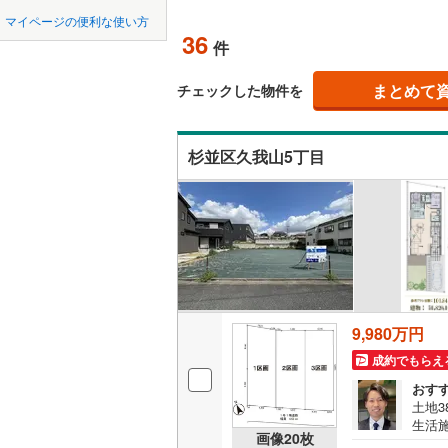
中国
鳥取
北上線
(
1
)
オンライン対
マイページの便利な使い方
36
件
山田線
(
6
)
四国
徳島
オンライ
大湊線
(
0
)
まとめて
チェックした物件を
九州・沖縄
福岡
オンライ
只見線
(
3
)
杉並区久我山5丁目
奥羽本線
(
男鹿線
(
1
)
0
0
0
0
0
0
該当物件
該当物件
該当物件
該当物件
該当物件
該当物件
件
件
件
件
件
件
羽越本線
(
飯山線
(
0
)
湘南新宿
9,980万円
(
614
)
成約でもらえ
外房線
(
68
おす
成田線
(
13
土地3
生活
画像
20
枚
車駅
東金線
(
23