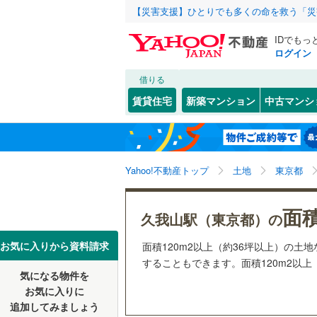
【災害支援】ひとりでも多くの命を救う「災
IDでもっ
ログイン
借りる
北海道
JR
北海道
函館本線
(
こだわり条件
配置、向き、
賃貸住宅
新築マンション
中古マンシ
石勝線
(
0
)
前道6m
東北
青森
根室本線
(
(
1
)
(
1
)
(
2
平坦地
（
関東
東京
石北本線
(
Yahoo!不動産トップ
土地
東京都
販売、価格、
常磐線
(
54
信越・北陸
新潟
面積
更地渡し
久我山駅（東京都）の
富士見ケ丘
(
36
)
(
2
高崎線
(
32
(
23
)
東海
愛知
お気に入りから資料請求
面積120m2以上（約36坪以上）の
両毛線
(
24
することもできます。面積120m2以上
立地
烏山線
(
84
気になる物件を
近畿
大阪
お気に入りに
最寄りの
石巻線
(
45
追加してみましょう