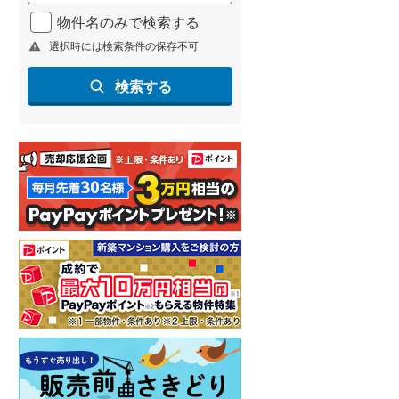
北海道新幹線
(
1
)
物件名のみで検索する
選択時には検索条件の保存不可
山形新幹線
(
201
)
東海道新幹線
(
336
)
検索する
九州新幹線
(
128
)
札幌市営地下鉄東豊線
(
9
)
東京メトロ銀座線
(
7
)
東京メトロ日比谷線
(
25
)
東京メトロ有楽町線
(
24
)
東京メトロ副都心線
(
33
)
都営新宿線
(
38
)
横浜市営地下鉄グリーンライン