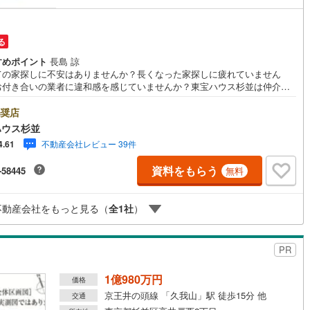
営地下鉄東山線
(
143
)
名古屋市営地下鉄名城線
(
133
)
る
すめポイント
長島 諒
営地下鉄桜通線
(
85
)
名古屋市営地下鉄上飯田線
(
15
)
ての家探しに不安はありませんか？長くなった家探しに疲れていません
お付き合いの業者に違和感を感じていませんか？東宝ハウス杉並は仲介業
地下鉄烏丸線
(
71
)
京都市営地下鉄東西線
(
56
)
す。仲介に特化したプロが何のしがらみもなく、お客様のが求める理想の
をお探しします。【資料請求、内見希望は下の問い合わせボタンをクリッ
奨店
tro今里筋線
(
6
)
OsakaMetro御堂筋線
(
27
)
てください】ご見学希望の物件以外も併せてご案内させていただきます。
ハウス杉並
くご希望をお伝えくださいませ。■ご見学について■【営業時間 9:00～2
tro四つ橋線
(
2
)
OsakaMetro中央線
(
6
)
不動産会社レビュー 39件
4.61
00】人気物件は特に問い合わせが集中するため、お早めにお電話くださいま
「室内・現地を見学する」ボタンより予約いただくとご見学がスムーズと
tro堺筋線
(
2
)
神戸市営地下鉄西神・山手線
(
28
)
資料をもらう
-58445
無料
す。■TOHO HOUSE CLUB■弊社で売買されたお客様はTOHO HOUSE C
に加入可能。10～20年後のリフォーム、保険の見直しや借り換えなど、オ
下鉄空港線
(
48
)
福岡市地下鉄箱崎線
(
5
)
インでやりとりができます。■FPによるファイナンシャルライフサポート■
不動産会社をもっと見る（
全
1
社
）
イナンシャルプランナーが住宅ローン、保険・税金、資産運用、相続など
策をアドバイスを致します。
2
)
函館市電
(
0
)
PR
りび鉄道
(
0
)
わたらせ渓谷鐵道
(
17
)
1億980万円
行
(
42
)
会津鉄道
(
4
)
価格
京王井の頭線 「久我山」駅 徒歩15分 他
交通
縦貫鉄道
(
0
)
しなの鉄道北しなの線
(
3
)