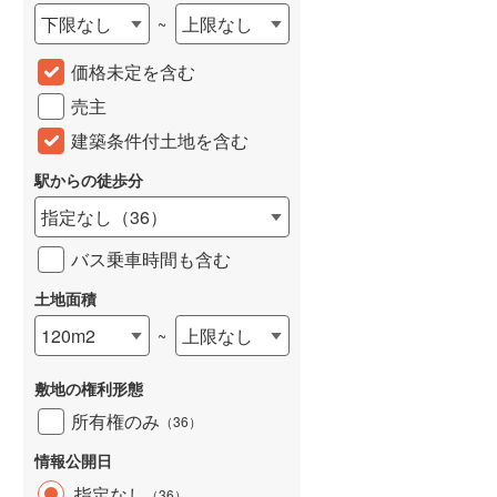
下限なし
上限なし
~
城端線
(
0
)
価格未定を含む
関西本線（JR西日本）
(
214
)
売主
大阪環状線
(
8
)
建築条件付土地を含む
山陽本線（JR西日本）
(
394
)
駅からの徒歩分
姫新線
(
118
)
指定なし
（
36
）
吉備線
(
21
)
バス乗車時間も含む
芸備線
(
49
)
土地面積
可部線
(
69
)
120m2
上限なし
~
宇部線
(
2
)
敷地の権利形態
山陰本線
(
178
)
所有権のみ
（
36
）
境線
(
13
)
情報公開日
奈良線
(
78
)
指定なし
（
36
）