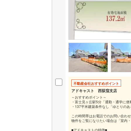
いすみ鉄
IGRいわ
弘南鉄道
由利高原
長野電鉄
宇都宮ラ
鹿島臨海
不動産会社おすすめポイント
アドキャスト 西荻窪支店
小湊鐵道
(
～おすすめポイント～
上毛電気
・富士見ヶ丘駅5分「通勤・通学に便
・137平米建築条件なし「ゆとりの
流鉄流山
この時間帯はお電話でのお問い合わせ
物件をご覧になりたい場合は「室内・
京成本線
(
■アドキャストの特徴■