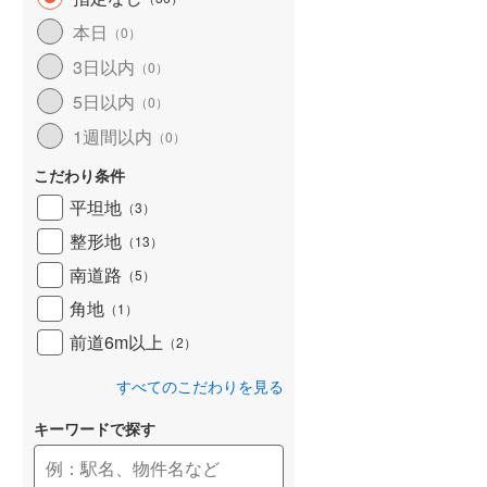
和歌山線
(
119
)
本日
（
0
）
3日以内
東西線
(
4
)
（
0
）
5日以内
（
0
）
予讃線
(
27
)
1週間以内
（
0
）
高徳線
(
19
)
こだわり条件
牟岐線
(
8
)
平坦地
（
3
）
山陽本線（JR九州）
(
6
)
整形地
（
13
）
篠栗線
(
49
)
南道路
（
5
）
角地
指宿枕崎線
(
224
)
（
1
）
前道6m以上
（
2
）
筑肥線
(
33
)
すべてのこだわりを見る
久大本線
(
62
)
キーワードで探す
日田彦山線
(
18
)
筑豊本線
(
42
)