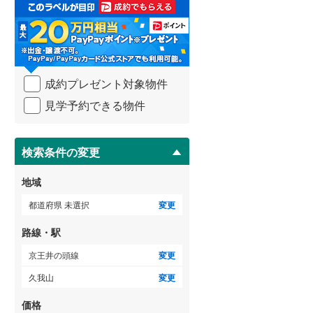
取
る
武蔵野線
(
416
)
・
条
横須賀線
(
183
)
件
を
青梅線
(
238
)
成約プレゼント対象物件
マ
イ
小海線
(
37
)
見学予約できる物件
ペ
ー
京浜東北線
(
320
)
ジ
に
検索条件の変更
総武線
(
274
)
保
存
御殿場線
(
91
)
地域
す
る
中央本線（JR東海）
(
321
)
都道府県 未選択
変更
太多線
(
78
)
路線・駅
名松線
(
3
)
京王井の頭線
変更
久我山
変更
東海道本線（JR西日本）
(
309
)
価格
小浜線
(
5
)