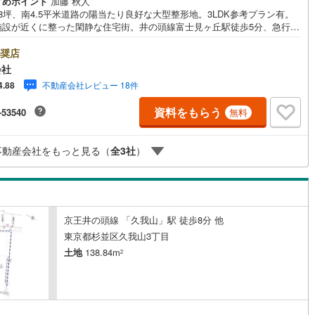
すめポイント
加藤 秋人
8坪、南4.5平米道路の陽当たり良好な大型整形地。3LDK参考プラン有。
5
)
七尾線
(
2
)
施設が近くに整った閑静な住宅街。井の頭線富士見ヶ丘駅徒歩5分、急行停
久我山駅徒歩8分の通勤通学に便利で閑静な住宅街。 ・・・地域密着昭和
高山本線（JR西日本）
(
1
)
です・・・ 西荻窪に創業44年、地域密着の不動産会社です。 不動産購
奨店
買換えには、不安がつきもの。 物件の選定や住宅ローンはもちろん地域密
会社
JR西日本）
(
56
)
湖西線
(
183
)
こその情報をお伝え、ご提案いたします。 お気軽にご相談、ご来社
不動産会社レビュー 18件
4.88
会社です。スタッフ一同、心よりお待ちしております。 同じ立地、同じ
福知山線
(
118
)
は存在しません。唯一無二の不動産をお手伝いいたします。 キッズルーム
資料をもらう
-53540
無料
・チャイルド-シートの用意もございます。 ご家族で楽しくご検討頂けるよ
50
)
播但線
(
117
)
内しておりますのでぜひ、お気軽にお問い合わせください。 営業時間:
 - 20:00
)
津山線
(
15
)
不動産会社をもっと見る（
全
3
社
）
)
伯備線
(
31
)
)
呉線
(
84
)
京王井の頭線 「久我山」駅 徒歩8分 他
)
山口線
(
3
)
東京都杉並区久我山3丁目
土地
138.84m
2
)
美祢線
(
0
)
2
因美線
(
16
)
草津線
(
63
)