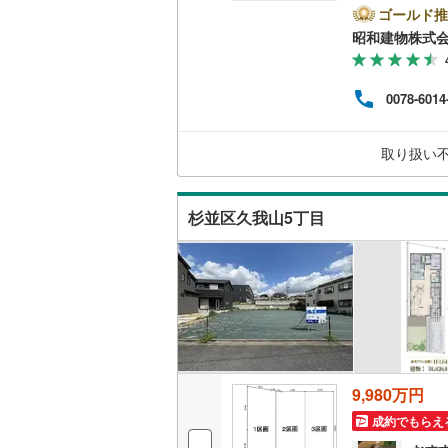
建物
ゴールド推
入、
南武線
(
12
昭和建物株式
着だから
頂ける
横浜線
(
72
建物
0078-6014
充実
相模線
(
43
うご案
9:00
五日市線
(
取り扱い
篠ノ井線
(
杉並区久我山5丁目
常磐線（
伊東線
(
44
身延線
(
16
武豊線
(
39
関西本線（
9,980万円
参宮線
(
3
)
成約でもらえ
大糸線（J