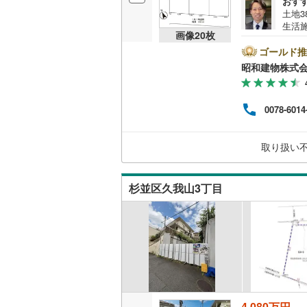
おす
土地3
越美北線
(
生活
画像
20
枚
車駅
氷見線
(
2
)
建物
ゴールド推
入、
昭和建物株式
紀勢本線（
着だから
頂ける
桜島線
(
1
)
建物
0078-6014
充実
加古川線
(
うご案
9:00
赤穂線
(
37
取り扱い
宇野線
(
23
杉並区久我山3丁目
福塩線
(
66
岩徳線
(
22
小野田線
(
舞鶴線
(
1
)
木次線
(
1
)
4,080万円