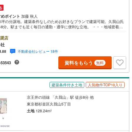
)
片町線
(
42
)
る
すめポイント
加藤 秋人
)
関西空港線
(
2
)
41坪の分譲地。建築条件なしのためお好きなプランで建築可能。久我山氏
歩8分。駅までも近く毎日の通勤・通学に便利な立地。 ・・・地域密着昭
東線
(
13
)
本四備讃線
(
5
)
物です・・・ 西荻窪に創業44年、地域密着の不動産会社です。 不動産
、買換えには、不安がつきもの。 物件の選定や住宅ローンはもちろん地域
奨店
予土線
(
0
)
からこその情報をお伝え、ご提案いたします。 お気軽にご相談、ご来
会社
る会社です。スタッフ一同、心よりお待ちしております。 同じ立地、同
徳島線
(
5
)
不動産会社レビュー 18件
4.88
物は存在しません。唯一無二の不動産をお手伝いいたします。 キッズルー
実・チャイルド-シートの用意もございます。 ご家族で楽しくご検討頂ける
)
土讃線
(
9
)
資料をもらう
-53543
無料
案内しておりますのでぜひ、お気軽にお問い合わせください。 営業時間:
 - 20:00
線
(
471
)
香椎線
(
62
)
)
肥薩線
(
4
)
建築条件付き土地
人気物件TOP10入り
19
)
唐津線
(
1
)
京王井の頭線 「久我山」駅 徒歩8分 他
東京都杉並区久我山5丁目
2
)
大村線
(
1
)
土地
128.24m
2
65
)
日豊本線
(
297
)
)
吉都線
(
10
)