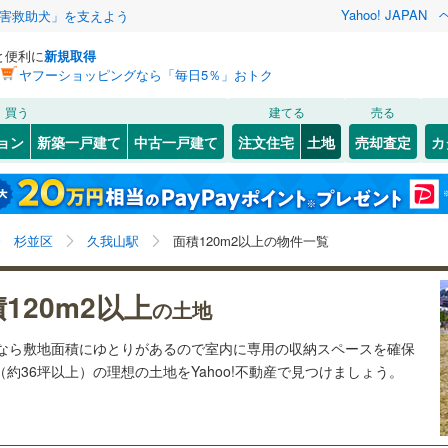
Yahoo! JAPAN
害救助犬」を支えよう
と便利に
新規取得
ヤフーショッピングなら「毎日5％」おトク
検索条件を保存しました
買う
建てる
売る
29
)
札沼線
(
7
)
建ち方、日当たり
ョン
新築一戸建て
中古一戸建て
注文住宅
土地
売却査定
カ
この検索条件の新着物件通知は、
マイページ
から設定できます。
室蘭本線
(
6
)
以上
（
2
）
角地
（
1
）
岩手
宮城
秋田
山形
21
)
富良野線
(
0
)
池ノ上
)
(
14
)
(
4
)
(
2
)
(
2
)
(
8
)
3
）
整形地
（
13
）
(
10
)
久我山駅、価格未定を含む、建築条件付き土地を含む、
神奈川
埼玉
千葉
茨城
1
)
釧網本線
(
0
)
杉並区
久我山駅
面積120m2以上の物件一覧
土地120
m
以上
2
契約、入居関連など
5
)
水郡線
(
132
)
長野
富山
石川
福井
120m2以上
（
2
）
第一種低層住居専用地域
の土地
井の頭公園
2
)
(
47
)
7
)
上越線
(
47
)
（
36
）
(
15
)
閉じる
閉じる
お気に入りリストを見る
お気に入りリストを見る
閉じる
閉じる
岐阜
静岡
三重
土地なら敷地面積にゆとりがあるので室内に専用の収納スペースを確保
検索条件を保存する
5
)
水戸線
(
45
)
（約36坪以上）の理想の土地をYahoo!不動産で見つけましょう。
)
仙山線
(
158
)
マイページ
兵庫
京都
滋賀
奈良
駅が始発駅
（
2
）
海まで2km以内
（
0
）
)
気仙沼線
(
3
)