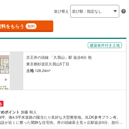
島根
岡山
広島
山口
釜石線
(
0
)
応
並び替え
花輪線
(
1
)
ン内見(相談)可
香川
（
25
）
愛媛
IT重説可
高知
（
15
）
保存した条件を見る
磐越東線
(
37
)
資料をもらう
無料
佐賀
長崎
熊本
大分
ン対応とは？
陸羽東線
(
24
)
建築条件付き土地
57
)
米坂線
(
0
)
京王井の頭線 「久我山」駅 徒歩8分 他
五能線
(
0
)
この条件で検索する
この条件で検索する
この条件で検索する
この条件で検索する
この条件で検索する
この条件で検索する
市区町村以下を選択
市区町村を選択す
駅を選択する
東京都杉並区久我山5丁目
5
)
白新線
(
5
)
土地
128.24m
2
越後線
(
15
)
ライン（宇都宮～逗子）
湘南新宿ライン（前橋～小田原）
(
647
)
る
4
)
内房線
(
475
)
すめポイント
加藤 秋人
3
)
鹿島線
(
4
)
8坪、南4.5平米道路の陽当たり良好な大型整形地。3LDK参考プラン有。
施設が近くに整った閑静な住宅街。井の頭線富士見ヶ丘駅徒歩5分、急行停
久我山駅徒歩8分の通勤通学に便利で閑静な住宅街。 ・・・地域密着昭和
8
)
東海道本線
(
349
)