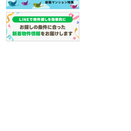
(
109
)
名古屋市営地下鉄鶴舞線
(
96
)
名古屋市営地下鉄名港線
(
31
)
OsakaMetro長堀鶴見緑地線
(
8
)
OsakaMetro谷町線
(
22
)
OsakaMetro千日前線
(
7
)
神戸市営地下鉄海岸線
(
3
)
福岡市地下鉄七隈線
(
121
)
函館市電宝来・谷地頭線
(
0
)
真岡鐵道
(
10
)
山形鉄道フラワー長井線
(
0
)
えちごトキめき鉄道妙高はねうまラ