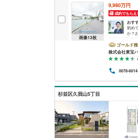
9,980万円
後藤寺線
(
成約でもらえ
東北新幹
おす
初め
秋田新幹
か？
画像
13
枚
者で
山陽新幹
物件
ゴールド推
クし
株式会社東宝
西九州新
遠慮な
1:
せ。
地下鉄
札幌市営
0078-6014
なりま
LUB
仙台市地
ンラ
ファ
東京メト
杉並区久我山5丁目
の対
東京メト
東京メト
都営浅草
都営大江