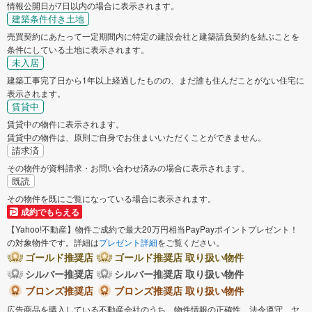
情報公開日が7日以内の場合に表示されます。
建築条件付き土地
売買契約にあたって一定期間内に特定の建設会社と建築請負契約を結ぶことを
条件にしている土地に表示されます。
未入居
建築工事完了日から1年以上経過したものの、まだ誰も住んだことがない住宅に
表示されます。
賃貸中
賃貸中の物件に表示されます。
賃貸中の物件は、原則ご自身でお住まいいただくことができません。
請求済
その物件が資料請求・お問い合わせ済みの場合に表示されます。
既読
その物件を既にご覧になっている場合に表示されます。
成約でもらえる
【Yahoo!不動産】物件ご成約で最大20万円相当PayPayポイントプレゼント！
の対象物件です。詳細は
プレゼント詳細
をご覧ください。
ゴールド推奨店
ゴールド推奨店 取り扱い物件
シルバー推奨店
シルバー推奨店 取り扱い物件
ブロンズ推奨店
ブロンズ推奨店 取り扱い物件
広告商品を購入している不動産会社のうち、物件情報の正確性、法令遵守、ヤ