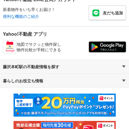
新着物件をいち早くお届け！
友だち追加
便利な機能のご紹介
Yahoo!不動産 アプリ
地図でサクッと物件探し
物件比較が手軽にできる
藤沢本町駅の不動産情報を探す
暮らしのお役立ち情報
不動産・住宅
賃貸住宅
マンションカタログ
教えて！住まいの先生
新築マンション
中古マンション
新築一戸建て
中古一戸建て
注文住宅
土地