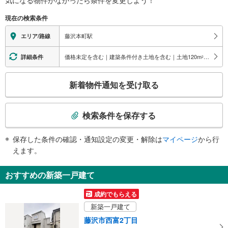
※段差なしでの移動経路
（○：有り △：要駅員設備 ×：無し）
現在の検索条件
地上⇔改札⇔ホーム：○
エレベータ
藤沢本町駅
エリア/路線
・１番線ホーム（改札直結）⇔橋上連絡通路（改札内）
・２番線ホーム⇔橋上連絡通路（改札内）
価格未定を含む｜建築条件付き土地を含む｜土地120
m
以上
詳細条件
2
トイレ
こ
《多機能トイレ》
新着物件通知を受け取る
・１番線ホーム（改札直結）
の
検
索
検索条件を保存する
条
件
保存した条件の確認・通知設定の変更・解除は
マイページ
から行
で
えます。
通
知
おすすめの新築一戸建て
を
受
成約でもらえる
け
新築一戸建て
取
藤沢市西富2丁目
る