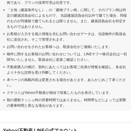
例であり、プランの採用可否は任意です。
「土地（建築条件なし）」の「建物プラン例」に関して、そのプラン例は特
定の建築請負会社によるもので、 当該建築請負会社以外で建てた場合、同様
のものが同価格で建てられるとは限りません。また、建築請負会社を特定す
るものではありません。
お客様が入力する個人情報を含むお問い合わせデータは、当該物件の取扱会
社に送信され、そこで管理されます。
お問い合わせをされたお客様へは、取扱会社がご連絡いたします。
物件に関するお客様のお問い合わせについては、LINEヤフー株式会社は一切
関与いたしません。取扱会社に直接ご確認ください。
不動産購入の検討、契約にあたってはお客様ご自身が情報を確認し、各会社
より十分な説明を受け判断してください。
本ページの掲載内容は変更される場合があります。あらかじめご了承くださ
い。
クチコミはYahoo!不動産が独自で収集したものを表示しています。
朝の通勤ラッシュ時の所要時間ではありません。時間帯などによっては実際
の乗車時間と異なる場合があります。
Yahoo!不動産 LINE公式アカウント