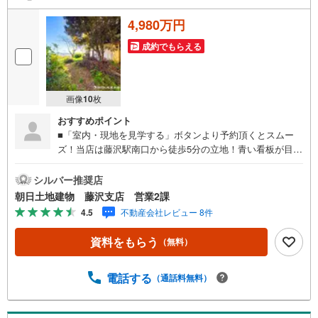
4,980万円
成約でもらえる
画像
10
枚
おすすめポイント
■「室内・現地を見学する」ボタンより予約頂くとスムー
ズ！当店は藤沢駅南口から徒歩5分の立地！青い看板が目印
です。■接客スペースとDVDや遊び道具が揃ったキッズコー
ナーなど、お子様にも退屈せずにお過ごし頂けます。■ テ
シルバー推奨店
レワークで作業効率のUP化オウチ時間で人生を豊かにする
朝日土地建物 藤沢支店 営業2課
ためにONとOFFを切り替えて、家族との時間も増えて幸せ
4.5
不動産会社レビュー 8件
マイホームを！■ 住宅ローンのご相談承ります。■住まい選
びはフィーリングも大切です。現地の空気や雰囲気を感じ
資料をもらう
（無料）
てみましょう。営業スタッフまでお問合せくださいませ。■
当日の現地見学も承ります。物件は内装や質感などもそう
ですが住まい選びはフィーリングも大切です。現地の空気
電話する
（通話料無料）
や雰囲気を感じてみましょう。住まいを決める大切な情報
ですお客様のこだわりを聞かせてください！■ ご来店時に