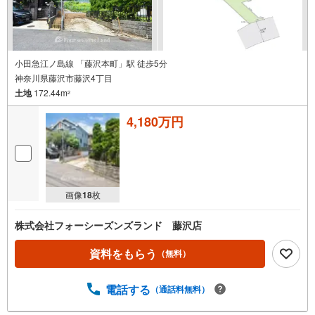
小田急江ノ島線 「藤沢本町」駅 徒歩5分
神奈川県藤沢市藤沢4丁目
土地
172.44m
2
4,180万円
画像
18
枚
株式会社フォーシーズンズランド 藤沢店
資料をもらう
（無料）
電話する
（通話料無料）