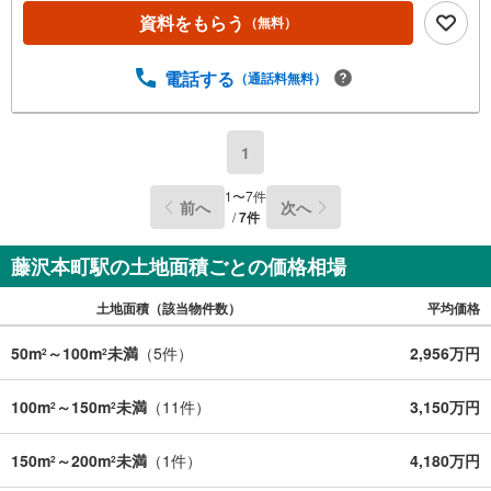
資料をもらう
（無料）
電話する
（通話料無料）
1
1
〜
7
件
前へ
次へ
/
7
件
藤沢本町駅の土地面積ごとの価格相場
土地面積（該当物件数）
平均価格
50m
～100m
未満
（
5
件）
2,956万円
2
2
100m
～150m
未満
（
11
件）
3,150万円
2
2
150m
～200m
未満
（
1
件）
4,180万円
2
2