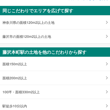
藤沢市藤沢4丁目
同じこだわりでエリアを広げて探す
3,580万円
1DK
土地面積 175.67m
2
神奈川県の面積120m2以上の土地
小田急江ノ島線 「藤沢本町」駅 徒歩7分
藤沢市の面積120m2以上の土地
藤沢本町駅の土地を他のこだわりから探す
面積150m2以上
面積200m2以上
100坪・面積330m2以上
駅徒歩10分以内