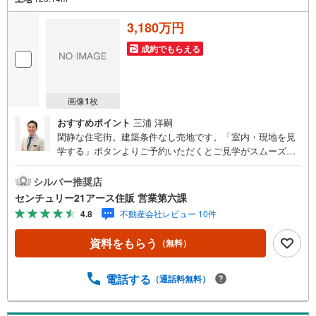
3,180万円
成約でもらえる
画像
1
枚
おすすめポイント
三浦 洋嗣
閑静な住宅街。建築条件なし売地です。「室内・現地を見
学する」ボタンよりご予約いただくとご見学がスムーズに
なります。【センチュリー21アース住販のポイント】◆セ
ンチュリオン獲得店舗◆全国約970店舗あるセンチュリー2
シルバー推奨店
1のお店。その中でも、アメリカ本部が設ける一定基準を満
センチュリー21アース住販 営業第六課
たした、上位4％しか受賞できない賞。それが「センチュリ
4.8
不動産会社レビュー 10件
オン」です。弊社はそのセンチュリオンを2002年から欠か
すことなく取り続けております。◆住宅ローン相談会◆お
資料をもらう
（無料）
客様にあった無理のない住宅ローンの試算やご購入の際に
実際かかる諸費用の概算も行っております。人生最大のお
買い物になりますので、しっかりとした資金計画のアドバ
電話する
（通話料無料）
イスをさせて頂きます。◆優遇金利にこだわる◆大きな金
額を長期間で返済する住宅ローンは優遇金利が0.1％変わる