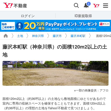
Yahoo!不動産
検索
通知
i
ログイン
ID新規取得
土地
神奈川県
藤沢市
藤沢本町駅
面積120
藤沢本町駅（神奈川県）の面積120m2以上の土
地
一部の画像提供：アフロ
面積120m2以上（約36坪以上）の土地なら敷地面積にゆとりがあるので
室内に専用の収納スペースを確保することもできます。面積120m2以上
（約36坪以上）の理想の土地をYahoo!不動産で見つけましょう。