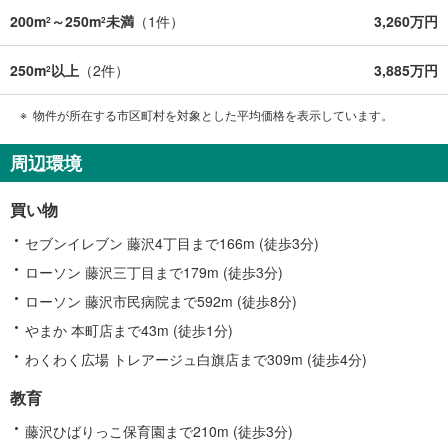
200m
～250m
未満
（
1
件）
3,260万円
2
2
250m
以上
（
2
件）
3,885万円
2
物件が所在する市区町村を対象とした平均価格を表示しています。
周辺環境
買い物
セブンイレブン 藤沢4丁目まで166m (徒歩3分)
ローソン 藤沢三丁目まで179m (徒歩3分)
ローソン 藤沢市民病院まで592m (徒歩8分)
やまか 本町店まで43m (徒歩1分)
わくわく広場 トレアージュ白旗店まで309m (徒歩4分)
教育
藤沢ひばりっこ保育園まで210m (徒歩3分)