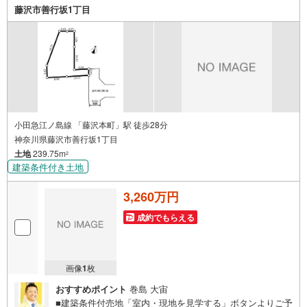
だけで、支払い総額に大きな変化が生じます。取引の多い
藤沢市善行坂1丁目
弊社は金融機関の特色、傾向、トレンドを熟知しておりま
すので、お客様のニーズにあった金融機関をご紹介させて
頂きます。
小田急江ノ島線 「藤沢本町」駅 徒歩28分
神奈川県藤沢市善行坂1丁目
土地
239.75m
2
建築条件付き土地
3,260万円
成約でもらえる
画像
1
枚
おすすめポイント
巻島 大宙
■建築条件付売地「室内・現地を見学する」ボタンよりご予