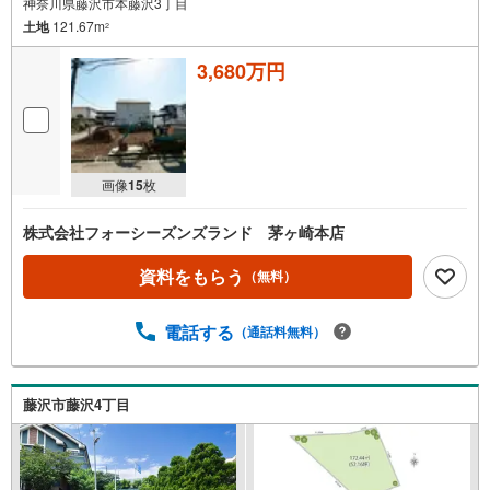
神奈川県藤沢市本藤沢3丁目
土地
121.67m
2
3,680万円
画像
15
枚
株式会社フォーシーズンズランド 茅ヶ崎本店
資料をもらう
（無料）
電話する
（通話料無料）
藤沢市藤沢4丁目