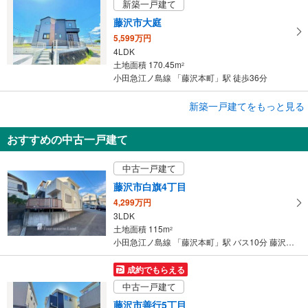
新築一戸建て
藤沢市大庭
5,599万円
4LDK
土地面積 170.45m
2
小田急江ノ島線 「藤沢本町」駅 徒歩36分
成約でもらえる
新築一戸建てをもっと見る
新築一戸建て
おすすめの中古一戸建て
藤沢市城南5丁目
5,380万円
中古一戸建て
2SLDK
土地面積 197.19m
2
藤沢市白旗4丁目
小田急江ノ島線 「藤沢本町」駅 徒歩29分
4,299万円
3LDK
土地面積 115m
2
小田急江ノ島線 「藤沢本町」駅 バス10分 藤沢翔陵高校前 バス停下車 徒歩3分
成約でもらえる
中古一戸建て
藤沢市善行5丁目