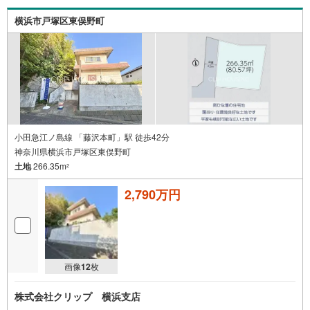
横浜市戸塚区東俣野町
小田急江ノ島線 「藤沢本町」駅 徒歩42分
神奈川県横浜市戸塚区東俣野町
土地
266.35m
2
2,790万円
画像
12
枚
株式会社クリップ 横浜支店