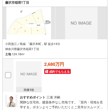
はお車の無料提携駐車場ございます。詳しくは営業スタッ
藤沢市稲荷1丁目
フまでお問合せくださいませ！■周辺の教育施設やスーパ
ー、ドラックストア等の情報、災害情報等がわかる「物件
レポート」お渡します■他の物件と併せてご案内もOK-ご自
宅や指定場所から無料送迎もOK-当日見学もOKです!!
小田急江ノ島線 「藤沢本町」駅 徒歩14分
神奈川県藤沢市稲荷1丁目
土地
124.18m
2
2,680万円
成約でもらえる
画像
1
枚
おすすめポイント
三浦 洋嗣
閑静な住宅街。建築条件なし売地です。「室内・現地を見
学する」ボタンよりご予約いただくとご見学がスムーズに