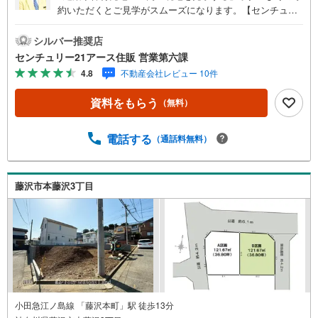
約いただくとご見学がスムーズになります。【センチュリ
ー21アース住販のポイント】◆センチュリオン獲得店舗◆
全国約970店舗あるセンチュリー21のお店。その中でも、
シルバー推奨店
アメリカ本部が設ける一定基準を満たした、上位4％しか受
センチュリー21アース住販 営業第六課
賞できない賞。それが「センチュリオン」です。弊社はそ
4.8
不動産会社レビュー 10件
のセンチュリオンを2002年から欠かすことなく取り続けて
おります。◆住宅ローン相談会◆お客様にあった無理のな
資料をもらう
（無料）
い住宅ローンの試算やご購入の際に実際かかる諸費用の概
算も行っております。人生最大のお買い物になりますの
で、しっかりとした資金計画のアドバイスをさせて頂きま
電話する
（通話料無料）
す。◆優遇金利にこだわる◆大きな金額を長期間で返済す
る住宅ローンは優遇金利が0.1％変わるだけで、支払い総額
に大きな変化が生じます。取引の多い弊社は金融機関の特
藤沢市本藤沢3丁目
色、傾向、トレンドを熟知しておりますので、お客様のニ
ーズにあった金融機関をご紹介させて頂きます。
小田急江ノ島線 「藤沢本町」駅 徒歩13分