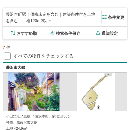
藤沢本町駅｜価格未定を含む｜建築条件付き土地
条件変更
を含む｜土地120m2以上
おすすめ順
検索条件保存
通知設定
7
件
すべての物件をチェックする
藤沢市大鋸
小田急江ノ島線 「藤沢本町」駅 徒歩30分
神奈川県藤沢市大鋸
土地
424.9m
2