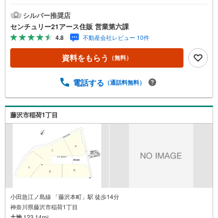
なります。【センチュリー21アース住販のポイント】◆セ
ンチュリオン獲得店舗◆全国約970店舗あるセンチュリー2
シルバー推奨店
1のお店。その中でも、アメリカ本部が設ける一定基準を満
センチュリー21アース住販 営業第六課
たした、上位4％しか受賞できない賞。それが「センチュリ
4.8
不動産会社レビュー 10件
オン」です。弊社はそのセンチュリオンを2002年から欠か
すことなく取り続けております。◆住宅ローン相談会◆お
資料をもらう
（無料）
客様にあった無理のない住宅ローンの試算やご購入の際に
実際かかる諸費用の概算も行っております。人生最大のお
買い物になりますので、しっかりとした資金計画のアドバ
電話する
（通話料無料）
イスをさせて頂きます。◆優遇金利にこだわる◆大きな金
額を長期間で返済する住宅ローンは優遇金利が0.1％変わる
だけで、支払い総額に大きな変化が生じます。取引の多い
藤沢市稲荷1丁目
弊社は金融機関の特色、傾向、トレンドを熟知しておりま
すので、お客様のニーズにあった金融機関をご紹介させて
頂きます。
小田急江ノ島線 「藤沢本町」駅 徒歩14分
神奈川県藤沢市稲荷1丁目
土地
123.14m
2