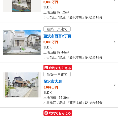
3,880万円
・
3LDK
条
土地面積 82.52m
2
件
小田急江ノ島線 「藤沢本町」駅 徒歩18分
を
マ
新築一戸建て
イ
藤沢市西富2丁目
ペ
3,880万円
ー
3LDK
ジ
土地面積 82.44m
2
に
小田急江ノ島線 「藤沢本町」駅 徒歩18分
保
存
成約でもらえる
す
新築一戸建て
る
藤沢市大庭
5,099万円
4LDK
土地面積 166.39m
2
小田急江ノ島線 「藤沢本町」駅 徒歩35分
成約でもらえる