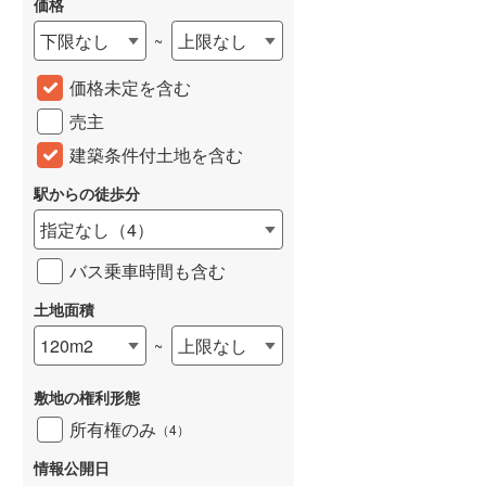
価格
城端線
(
0
)
下限なし
上限なし
~
関西本線（JR西日本）
(
215
)
価格未定を含む
大阪環状線
(
8
)
売主
山陽本線（JR西日本）
(
396
)
建築条件付土地を含む
姫新線
(
116
)
駅からの徒歩分
指定なし
（
4
）
吉備線
(
24
)
バス乗車時間も含む
芸備線
(
51
)
土地面積
可部線
(
70
)
120m2
上限なし
~
宇部線
(
2
)
山陰本線
(
177
)
敷地の権利形態
所有権のみ
（
4
）
境線
(
13
)
情報公開日
奈良線
(
79
)