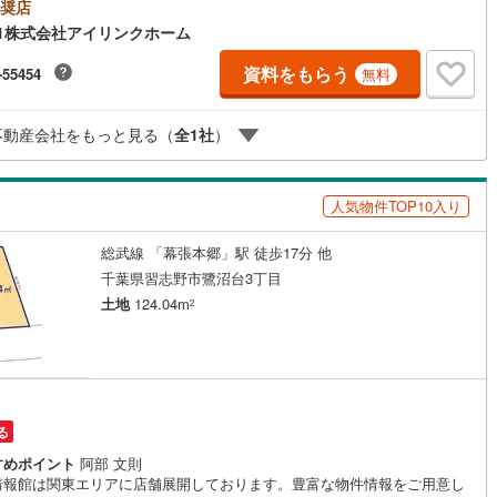
建築条件無し/お好きなハウスメーカーさんでの建築が可能！・南東道路接
奨店
当たり風通し良好/ゆったり40坪越え□■□現地内覧ツアー開催中!!□■□（※事
1株式会社アイリンクホーム
6
)
鶴見線
(
20
)
必ずお問い合わせくださいませ）《コース内容（所要時間）》・サクッと
コース （30分～）・じっくり内覧コース （60分～）・納得内覧コ
資料をもらう
-55454
無料
6
)
根岸線
(
79
)
 （90分～）・まずは住宅ローン相談から （30分～）【資料請求
、お電話でのお問い合わせ無料】お日にち:時間帯のご指定が可能です!!平
0
)
中央本線（JR東日本）
(
811
)
お仕事前・後のご内覧もお待ちしております!!ご希望の日程、お時間をお知
不動産会社をもっと見る（
全
1
社
）
ください。ご連絡を心よりお待ちしております！
151
)
八高線
(
590
)
10
)
大糸線（JR東日本）
(
11
)
人気物件TOP10入り
各駅停車）
(
132
)
埼京線
(
149
)
総武線 「幕張本郷」駅 徒歩17分 他
千葉県習志野市鷺沼台3丁目
)
東海道本線（JR東海）
(
819
)
土地
124.04m
2
9
)
飯田線
(
325
)
)
高山本線（JR東海）
(
43
)
JR東海）
(
72
)
紀勢本線（JR東海）
(
10
)
る
博多南線
(
25
)
すめポイント
阿部 文則
情報館は関東エリアに店舗展開しております。豊富な物件情報をご用意し
R西日本）
(
1
)
北陸本線
(
32
)