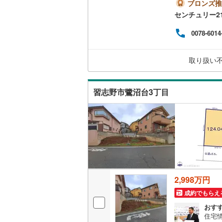
☆・
ブロンズ推
道/陽
センチュリー2
南武線
(
11
前に
内覧
0078-6014
横浜線
(
72
ース
無料
相模線
(
44
日や
取り扱い
らせ
五日市線
(
篠ノ井線
(
習志野市鷺沼台3丁目
常磐線（
伊東線
(
45
身延線
(
15
武豊線
(
39
2,998万円
関西本線（
成約でもらえ
参宮線
(
3
)
おす
住宅
大糸線（J