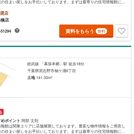
様の住まい探しをお手伝いしております。まずは最寄りの住宅情報館にお
ご相談ください。【営業時間 10:00～19:00 火曜・水曜（祝日の場合
5
)
七尾線
(
2
)
業いたします）】「資料請求」「内覧」のお問い合わせは上記時間内です
奨店
ムーズにご対応が可能です。スタッフ一同お客様のお問合せをお待ちして
高山本線（JR西日本）
(
1
)
船橋店
ます。【住宅ローン相談会】開催中無理のない住宅ローンの試算やご購入
にかかる諸費用の概算も行っております。しっかりとした資金計画のアド
資料をもらう
JR西日本）
(
104
)
湖西線
(
183
)
-51294
無料
スをさせて頂きますので、お気軽にご相談ください。お客様第一主義をモ
-にお引越しをしてからも安心して住んでいただけるよう、末永く誠実に努
福知山線
(
127
)
せて頂きます。住宅情報館にお越し頂けたら、物件のご紹介だけではな
お住まいの疑問、不安、お家の事ならなんでもご相談いただけます。お客
50
)
播但線
(
115
)
要望をお伺いしながら誠心誠意、全力でサポートさせて頂きます。お客様
一人に合わせたライフプランのご提案をさせていただきます。お気軽にご
総武線 「幕張本郷」駅 徒歩18分
)
津山線
(
16
)
ください。
千葉県習志野市袖ケ浦6丁目
)
伯備線
(
34
)
土地
141.33m
2
)
呉線
(
86
)
)
山口線
(
3
)
2
)
美祢線
(
0
)
る
因美線
(
16
)
すめポイント
阿部 文則
情報館は関東エリアに店舗展開しております。豊富な物件情報をご用意し
草津線
(
63
)
様の住まい探しをお手伝いしております。まずは最寄りの住宅情報館にお