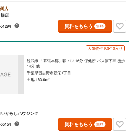
ご相談ください。【営業時間 10:00～19:00 火曜・水曜（祝日の場合
)
片町線
(
42
)
業いたします）】「資料請求」「内覧」のお問い合わせは上記時間内です
奨店
ムーズにご対応が可能です。スタッフ一同お客様のお問合せをお待ちして
船橋店
)
関西空港線
(
2
)
ます。【住宅ローン相談会】開催中無理のない住宅ローンの試算やご購入
にかかる諸費用の概算も行っております。しっかりとした資金計画のアド
資料をもらう
-51294
無料
東線
(
11
)
本四備讃線
(
7
)
スをさせて頂きますので、お気軽にご相談ください。お客様第一主義をモ
-にお引越しをしてからも安心して住んでいただけるよう、末永く誠実に努
せて頂きます。住宅情報館にお越し頂けたら、物件のご紹介だけではな
予土線
(
0
)
お住まいの疑問、不安、お家の事ならなんでもご相談いただけます。お客
人気物件TOP10入り
要望をお伺いしながら誠心誠意、全力でサポートさせて頂きます。お客様
徳島線
(
5
)
一人に合わせたライフプランのご提案をさせていただきます。お気軽にご
総武線 「幕張本郷」駅 バス16分 保健所 バス停下車 徒歩
ください。
)
土讃線
(
9
)
14分 他
線
(
477
)
香椎線
(
61
)
千葉県習志野市新栄1丁目
土地
183.9m
2
)
肥薩線
(
3
)
18
)
唐津線
(
1
)
2
)
大村線
(
1
)
1いがらしハウジング
66
)
日豊本線
(
299
)
資料をもらう
-55154
無料
)
吉都線
(
10
)