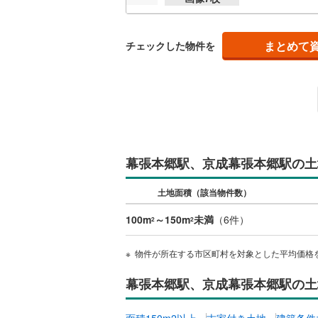
後藤寺線
(
東北新幹
まとめて
チェックした物件を
秋田新幹
山陽新幹
西九州新
地下鉄
札幌市営
幕張本郷駅、京成幕張本郷駅の土
仙台市地
土地面積（該当物件数）
東京メト
100m
～150m
未満
（
6
件）
2
2
東京メト
物件が所在する市区町村を対象とした平均価格
東京メト
幕張本郷駅、京成幕張本郷駅の土
都営浅草
都営大江
面積150m2以上
古家付き土地
建築条件