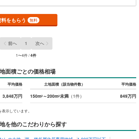
10
)
宮崎空港線
(
4
)
線
(
289
)
上越新幹線
(
105
)
資料をもらう
無料
線
(
117
)
北陸新幹線
(
193
)
線
(
146
)
北陸新幹線（JR西日本）
(
8
)
前へ
1
次へ
幹線
(
1
)
1
〜
4
件 /
4
件
地下鉄南北線
(
12
)
札幌市営地下鉄東西線
(
12
)
地面積ごとの価格相場
下鉄南北線
(
232
)
仙台市地下鉄東西線
(
82
)
平均価格
土地面積（該当物件数）
平均価格
ロ丸ノ内線
(
41
)
東京メトロ丸ノ内方南支線
(
12
)
3,848万円
150m
～200m
未満
（
1
件）
849万円
2
2
ロ東西線
(
40
)
東京メトロ千代田線
(
34
)
を表示しています。
ロ半蔵門線
(
11
)
東京メトロ南北線
(
33
)
地を他のこだわりから探す
線
(
23
)
都営三田線
(
38
)
戸線
(
35
)
横浜市営地下鉄ブルーライン
(
271
)
なしの土地
第一種低層住居専用地域
1,000万円以下