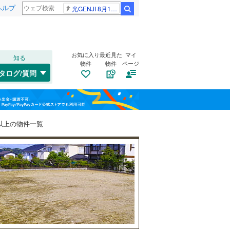
ヘルプ
光GENJI 8月19日
検索
お気に入り
最近見た
マイ
知る
物件
物件
ページ
千歳線
(
8
)
タログ/質問
日高本線
(
0
)
南道路
（
2
）
福島
宗谷本線
(
0
)
(
4
)
(
6
)
(
18
)
古家あり
（
1
）
栃木
群馬
山梨
東北本線
(
859
)
2以上の物件一覧
川越線
(
198
)
御茶ノ水
(
0
)
(
0
)
(
0
)
吾妻線
(
26
)
日光線
(
117
)
仙石線
(
154
)
小学校まで1km以内
阿佐ケ谷
（
1
）
(
7
)
(
15
)
和歌山
(
5
)
大船渡線
(
1
)