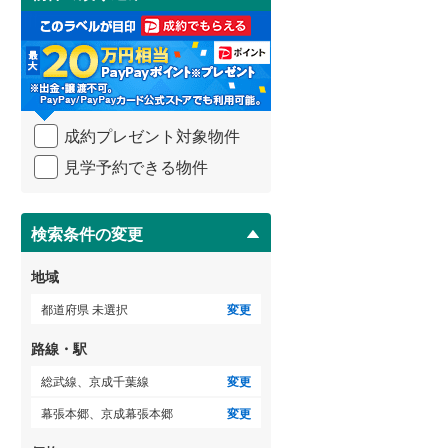
け
取
武蔵野線
(
411
)
る
・
横須賀線
(
183
)
条
件
青梅線
(
234
)
を
成約プレゼント対象物件
マ
小海線
(
36
)
イ
見学予約できる物件
ペ
京浜東北線
(
320
)
ー
ジ
総武線
(
271
)
に
検索条件の変更
保
御殿場線
(
91
)
存
地域
す
中央本線（JR東海）
(
318
)
る
都道府県 未選択
変更
太多線
(
75
)
路線・駅
名松線
(
3
)
総武線、京成千葉線
変更
東海道本線（JR西日本）
(
305
)
幕張本郷、京成幕張本郷
変更
小浜線
(
5
)