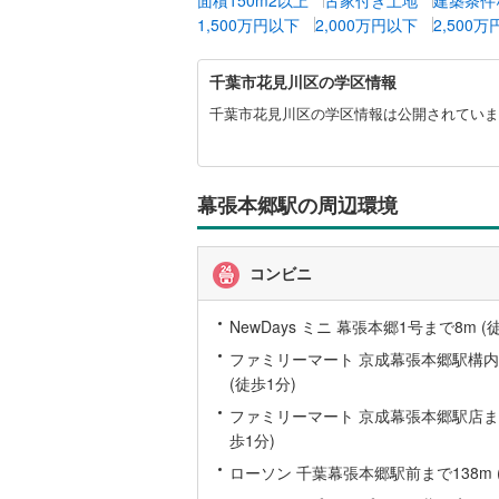
1,500万円以下
2,000万円以下
2,500
名古屋市
千
千葉市花見川区の学区情報
葉
名古屋市
市
千葉市花見川区の学区情報は公開されていま
花
京都市営
見
川
OsakaMe
区
幕張本郷駅の周辺環境
に
OsakaMe
関
す
OsakaMe
コンビニ
る
情
福岡市地
報
NewDays ミニ 幕張本郷1号まで8m (
ファミリーマート 京成幕張本郷駅構内
私鉄・その他
札幌市電
(
(徒歩1分)
道南いさ
ファミリーマート 京成幕張本郷駅店まで
歩1分)
阿武隈急
ローソン 千葉幕張本郷駅前まで138m 
秋田内陸