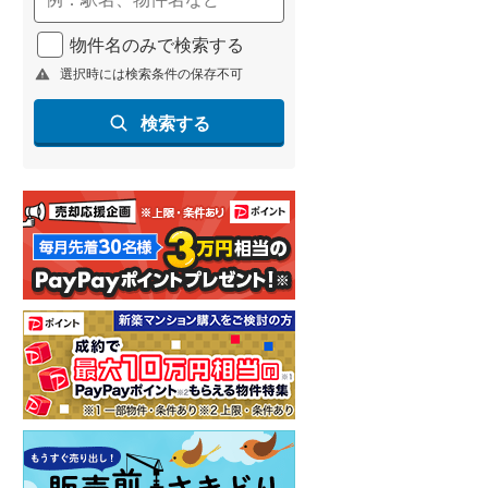
北海道新幹線
(
1
)
物件名のみで検索する
山形新幹線
(
202
)
選択時には検索条件の保存不可
東海道新幹線
(
335
)
検索する
九州新幹線
(
134
)
札幌市営地下鉄東豊線
(
9
)
東京メトロ銀座線
(
8
)
東京メトロ日比谷線
(
24
)
東京メトロ有楽町線
(
24
)
東京メトロ副都心線
(
32
)
都営新宿線
(
38
)
横浜市営地下鉄グリーンライン