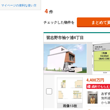
中国
鳥取
北上線
(
1
)
マイページの便利な使い方
オンライ
4
件
(
13
)
(
48
)
(
3
山田線
(
6
)
四国
徳島
大湊線
(
0
)
まとめて
オンライ
チェックした物件を
九州・沖縄
福岡
只見線
(
3
)
習志野市袖ケ浦4丁目
奥羽本線
(
(
3
)
(
4
)
(
1
男鹿線
(
1
)
0
0
0
0
0
0
該当物件
該当物件
該当物件
該当物件
該当物件
該当物件
件
件
件
件
件
件
羽越本線
(
飯山線
(
0
)
湘南新宿
4,400万円
(
620
)
成約でもらえ
外房線
(
68
おす
無料
成田線
(
13
から
画像
13
枚
住ま
東金線
(
23