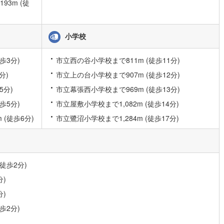
3m (徒
道
(
11
)
北越急行ほくほく線
(
1
)
小学校
て銀河鉄道
(
6
)
青い森鉄道
(
4
)
歩3分)
市立西の谷小学校まで811m (徒歩11分)
弘南線
(
0
)
弘南鉄道大鰐線
(
0
)
分)
市立上の台小学校まで907m (徒歩12分)
鉄道鳥海山ろく線
(
1
)
福島交通飯坂線
(
39
)
5分)
市立幕張西小学校まで969m (徒歩13分)
長野線
(
4
)
上田電鉄別所線
(
3
)
歩5分)
市立屋敷小学校まで1,082m (徒歩14分)
(徒歩6分)
市立鷺沼小学校まで1,284m (徒歩17分)
イトレール
(
93
)
関東鉄道竜ケ崎線
(
8
)
鉄道大洗鹿島線
(
124
)
ひたちなか海浜鉄道湊線
(
9
)
66
)
千葉都市モノレール
(
106
)
徒歩2分)
鉄道上毛線
(
84
)
秩父鉄道
(
57
)
分)
線
(
26
)
つくばエクスプレス
(
106
)
分)
歩2分)
210
)
京成押上線
(
9
)