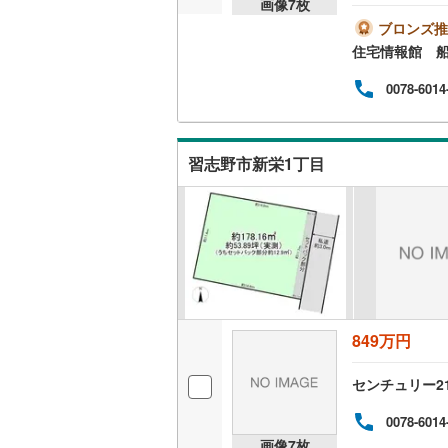
画像
7
枚
気軽に
桜井線
(
63
は営
ブロンズ推
とス
住宅情報館 
阪和線
(
97
おり
の際
0078-6014
おおさか
バイ
ット
めさ
内子線
(
0
)
く、
習志野市新栄1丁目
様の
鳴門線
(
2
)
一人
相談
土讃線
(
83
鹿児島本
三角線
(
11
長崎本線
(
849万円
佐世保線
(
センチュリー2
豊肥本線
(
0078-6014
日南線
(
19
画像
7
枚