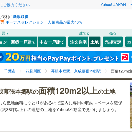
Yahoo! JAPAN
金にご協力ください
と便利に
新規取得
ボーナスセレクション 人気商品が最大40％
検索条件を保存しました
買う
建てる
売る
28
)
札沼線
(
7
)
建ち方、日当たり
ョン
新築一戸建て
中古一戸建て
注文住宅
土地
売却査定
カ
この検索条件の新着物件通知は、
マイページ
から設定できます。
室蘭本線
(
6
)
以上
（
0
）
角地
（
1
）
岩手
宮城
秋田
山形
21
)
富良野線
(
0
)
2
)
(
3
)
(
4
)
(
4
)
(
8
)
(
2
)
(
7
)
0
）
整形地
（
0
）
幕張本郷駅、京成幕張本郷駅、価格未定を含む、建築条
神奈川
埼玉
千葉
茨城
1
)
釧網本線
(
0
)
千葉市
花見川区
幕張本郷駅、京成幕張本郷駅
面積120m
件付き土地を含む、土地120
m
以上
2
契約、入居関連など
1
)
水郡線
(
133
)
長野
富山
石川
福井
)
(
3
)
(
1
)
(
0
)
(
0
)
(
0
)
(
0
)
面積120m2以上
（
0
）
第一種低層住居専用地域
（
3
）
成幕張本郷駅の
の土地
8
)
上越線
(
47
)
閉じる
閉じる
お気に入りリストを見る
お気に入りリストを見る
閉じる
閉じる
岐阜
静岡
三重
土地なら敷地面積にゆとりがあるので室内に専用の収納スペースを確保
検索条件を保存する
7
)
水戸線
(
45
)
（約36坪以上）の理想の土地をYahoo!不動産で見つけましょう。
)
仙山線
(
156
)
マイページ
駅が始発駅
千駄ケ谷
（
0
）
海まで2km以内
（
0
）
)
(
0
)
(
0
)
(
0
)
(
6
)
(
4
)
兵庫
京都
滋賀
奈良
(
0
)
)
気仙沼線
(
3
)
応