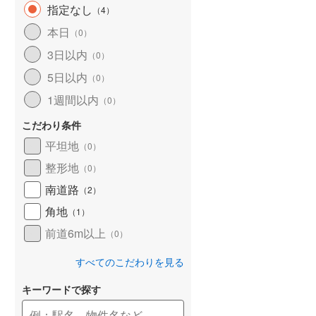
指定なし
（
4
）
和歌山線
(
159
)
本日
（
0
）
東西線
(
4
)
3日以内
（
0
）
予讃線
(
27
)
5日以内
（
0
）
高徳線
(
19
)
1週間以内
（
0
）
牟岐線
(
8
)
こだわり条件
平坦地
（
0
）
山陽本線（JR九州）
(
6
)
整形地
（
0
）
篠栗線
(
48
)
南道路
（
2
）
指宿枕崎線
(
229
)
角地
（
1
）
筑肥線
(
33
)
前道6m以上
（
0
）
久大本線
(
60
)
すべてのこだわりを見る
日田彦山線
(
18
)
キーワードで探す
筑豊本線
(
42
)