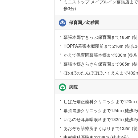
ミニストップ メイプルイン幕張店まで19
歩3分)
いすみ鉄
保育園／幼稚園
IGRいわ
幕張本郷すきっぷ保育園まで185m (徒
弘南鉄道
HOPPA幕張本郷駅前まで216m (徒歩3
由利高原
かえで保育園幕張本郷まで330m (徒歩
長野電鉄
幕張本郷きらきら保育園まで365m (徒
ほのぼのたんぽぽほいくえんまで402m 
宇都宮ラ
鹿島臨海
病院
小湊鐵道
(
しばた矯正歯科クリニックまで120m (
上毛電気
幕張胃腸クリニックまで124m (徒歩2
流鉄流山
いちのせ耳鼻咽喉科まで132m (徒歩2
あおぞら診療所まくはりまで132m (徒
京成本線
(
中村歯科医院まで138m (徒歩2分)