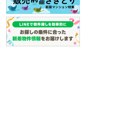
(
107
)
名古屋市営地下鉄鶴舞線
(
97
)
名古屋市営地下鉄名港線
(
39
)
OsakaMetro長堀鶴見緑地線
(
8
)
OsakaMetro谷町線
(
22
)
OsakaMetro千日前線
(
7
)
神戸市営地下鉄海岸線
(
3
)
福岡市地下鉄七隈線
(
123
)
函館市電宝来・谷地頭線
(
0
)
真岡鐵道
(
10
)
山形鉄道フラワー長井線
(
0
)
えちごトキめき鉄道妙高はねうまラ