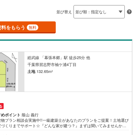
島根
岡山
広島
山口
釜石線
(
0
)
ン内見(相談)可
（
0
）
IT重説可
（
0
）
並び替え
7
)
花輪線
(
1
)
香川
愛媛
高知
保存した条件を見る
磐越東線
(
37
)
資料をもらう
ン対応とは？
無料
佐賀
長崎
熊本
大分
陸羽東線
(
23
)
みどり台
57
)
米坂線
(
0
)
)
(
2
)
(
3
)
(
0
)
(
0
)
(
52
)
総武線 「幕張本郷」駅 徒歩25分 他
五能線
(
0
)
この条件で検索する
この条件で検索する
この条件で検索する
この条件で検索する
この条件で検索する
この条件で検索する
市区町村以下を選択
市区町村を選択す
駅を選択する
千葉県習志野市袖ケ浦4丁目
(
2
)
5
)
白新線
(
5
)
土地
132.65m
2
越後線
(
17
)
ライン（宇都宮～逗子）
湘南新宿ライン（前橋～小田原）
(
648
)
る
7
)
内房線
(
477
)
すめポイント
蔭山 義行
建物プラン相談会実施中!!一級建築士があなたのプランをご提案！土地選び
3
)
鹿島線
(
3
)
家づくりまでサポート☆『どんな家が建つ？』まずは聞いてみませんか？
い探しなら【アイリンクホーム】にお任せください～☆おすすめポイント
8
)
東海道本線
(
349
)