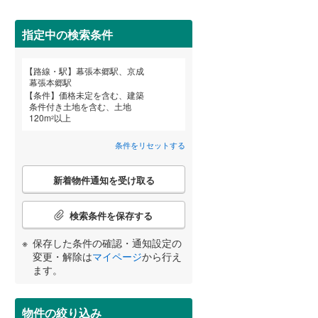
田沢湖線
(
5
)
指定中の検索条件
八戸線
(
0
)
磐越西線
(
33
)
詳しく見る
路線・駅
幕張本郷駅、京成
宮崎
鹿児島
沖縄
幕張本郷駅
陸羽西線
(
1
)
条件
価格未定を含む、建築
条件付き土地を含む、土地
左沢線
(
23
)
(
4
)
120
m
以上
2
津軽線
(
2
)
条件をリセットする
する
る
条件をリセットする
条件をリセットする
条件をリセットする
条件をリセットする
条件をリセットする
条件をリセットする
信越本線
(
34
)
こ
新着物件通知を受け取る
の
弥彦線
(
0
)
検
索
検索条件を保存する
総武本線
(
588
)
条
件
保存した条件の確認・通知設定の
で
変更・解除は
マイページ
から行え
京葉線
(
42
)
通
ます。
知
久留里線
(
179
)
を
受
物件の絞り込み
山手線
(
36
)