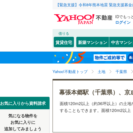
【緊急支援】令和8年熊本地震 緊急支援募
IDでもっ
ログイン
借りる
北海道
JR
北海道
函館本線
(
こだわり条件
配置、向き、
賃貸住宅
新築マンション
中古マンシ
石勝線
(
0
)
前道6m
東北
青森
根室本線
(
(
52
)
(
4
)
(
3
平坦地
（
関東
東京
石北本線
(
Yahoo!不動産トップ
土地
千葉県
販売、価格、
常磐線
(
54
信越・北陸
新潟
(
16
)
(
6
)
(
9
更地渡し
幕張本郷駅（千葉県）、京
高崎線
(
32
東海
愛知
お気に入りから資料請求
面積120m2以上（約36坪以上）の
立地
両毛線
(
25
することもできます。面積120m2以上
烏山線
(
85
気になる物件を
市ケ谷
四ツ谷
最寄りの
(
0
近畿
大阪
お気に入りに
(
0
)
(
0
)
石巻線
(
44
追加してみましょう
オンライン対