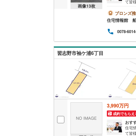
て皆
画像
13
枚
気軽に
越美北線
(
は営
ブロンズ推
とス
氷見線
(
2
)
住宅情報館 
おり
の際
紀勢本線（
0078-6014
バイ
ット
桜島線
(
1
)
めさ
く、
習志野市袖ケ浦6丁目
加古川線
(
様の
一人
赤穂線
(
38
相談
宇野線
(
26
福塩線
(
66
岩徳線
(
22
3,990万円
小野田線
(
成約でもらえ
舞鶴線
(
1
)
おす
住宅
木次線
(
1
)
て皆