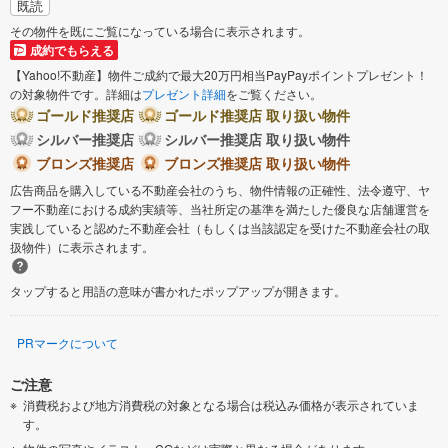
既読
その物件を既にご覧になっている場合に表示されます。
成約でもらえる
【Yahoo!不動産】物件ご成約で最大20万円相当PayPayポイントプレゼント！
の対象物件です。詳細は
プレゼント詳細
をご覧ください。
ゴールド推奨店
ゴールド推奨店 取り扱い物件
シルバー推奨店
シルバー推奨店 取り扱い物件
ブロンズ推奨店
ブロンズ推奨店 取り扱い物件
広告商品を購入している不動産会社のうち、物件情報の正確性、法令遵守、ヤ
フー不動産における成約実績等、当社所定の基準を満たした優良な店舗運営を
実践していると認めた不動産会社（もしくは当該認定を受けた不動産会社の取
扱物件）に表示されます。
タップすると用語の意味が書かれたポップアップが開きます。
PRマークについて
ご注意
消費税および地方消費税の対象となる場合は税込み価格が表示されていま
す。