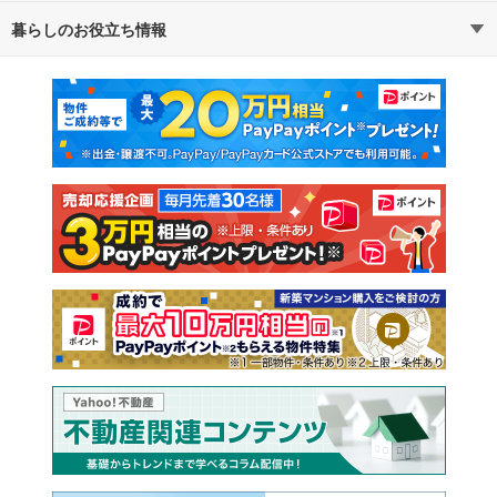
暮らしのお役立ち情報
不動産・住宅
賃貸住宅
マンションカタログ
教えて！住まいの先生
新築マンション
中古マンション
新築一戸建て
中古一戸建て
注文住宅
土地
売却査定