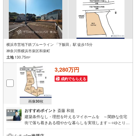
ございます詳しくは営業スタッフよりお伝えさせて頂きま
す。なんでもお気軽にお申し付けくださいませ。
横浜市営地下鉄ブルーライン 「下飯田」駅 徒歩15分
神奈川県横浜市泉区和泉町
土地
130.75m
2
3,280万円
成約でもらえる
画像
30
枚
おすすめポイント
斎藤 和規
建築条件なし・理想を叶えるマイホームを ～閑静な住宅
街で落ち着きある穏やかな暮らしを実現します～○ゆとりの
敷地に佇む、納得のプランニング○お好きなプランでご家族
の希望と夢を叶えよう○建築条件がないのでお好きなメーカ
シルバー推奨店