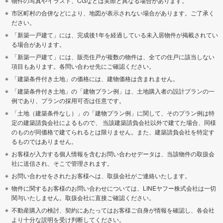
物件の写真やイラスト、CGなどは実際と異なる場合があります。
市区町村の合併などにより、地図が表示されない場合があります。ご了承く
ださい。
「新築一戸建て」には、完成後1年を経過している未入居物件が掲載されてい
る場合があります。
「新築一戸建て」には、販売住戸が複数の物件は、全ての住戸に該当しない
項目もあります。各問い合わせ先にご確認ください。
「建築条件付き土地」の価格には、建物価格は含まれません。
「建築条件付き土地」の「建物プラン例」は、土地購入者の設計プランの一
例であり、プランの採用可否は任意です。
「土地（建築条件なし）」の「建物プラン例」に関して、そのプラン例は特
定の建築請負会社によるもので、 当該建築請負会社以外で建てた場合、同様
のものが同価格で建てられるとは限りません。また、建築請負会社を特定す
るものではありません。
お客様が入力する個人情報を含むお問い合わせデータは、当該物件の取扱会
社に送信され、そこで管理されます。
お問い合わせをされたお客様へは、取扱会社がご連絡いたします。
物件に関するお客様のお問い合わせについては、LINEヤフー株式会社は一切
関与いたしません。取扱会社に直接ご確認ください。
不動産購入の検討、契約にあたってはお客様ご自身が情報を確認し、各会社
より十分な説明を受け判断してください。