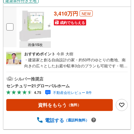
建築条件付き土地
3,410万円
NEW
成約でもらえる
画像
15
枚
おすすめポイント
今井 大樹
・建築家と創る自由設計の家・約53坪のゆとりの敷地、南
向きの広々としたお庭や駐車3台のプランも可能です・明る
い光と心地よい風が通り抜ける開放感のある角地・第1種低
層住居専用地域内の閑静な住宅街▼センチュリー21グロー
シルバー推奨店
バルホームはこんな会社です▼・ 地域密着、横浜市神奈川
センチュリー21グローバルホーム
区を中心に不動産多数お取り扱いしています。戸建、マン
4.75
不動産会社レビュー 8件
ション、土地の購入から売却までお家にまつわることは何
でもお任せください。・経験豊富なスタッフが揃っていま
資料をもらう
（無料）
す。住宅ローン、保険、不動産に関わる各種手続きは、お
客様に最適なご提案をさせて頂きます。また、物件だけで
はなく、地元情報も知り尽くしてます！学区のことからグ
電話する
（通話料無料）
ルメ情報まで何でもお聞き下さい。・営業時間 午前9時～
午後6時 （定休日:水曜日）この時間帯はお電話でのお問い