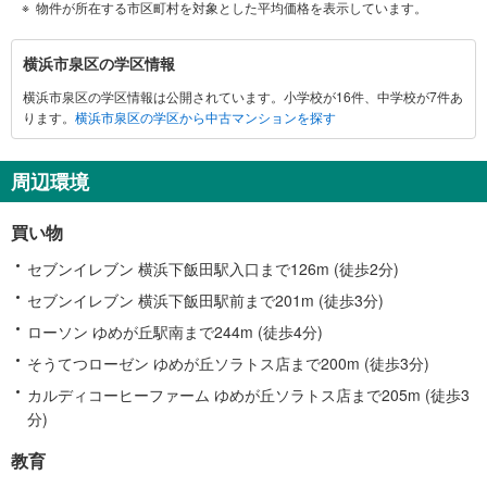
物件が所在する市区町村を対象とした平均価格を表示しています。
横
横浜市泉区の学区情報
浜
横浜市泉区の学区情報は公開されています。小学校が16件、中学校が7件あ
市
ります。
横浜市泉区の学区から中古マンションを探す
泉
区
に
周辺環境
関
す
買い物
る
情
セブンイレブン 横浜下飯田駅入口まで126m (徒歩2分)
報
セブンイレブン 横浜下飯田駅前まで201m (徒歩3分)
ローソン ゆめが丘駅南まで244m (徒歩4分)
そうてつローゼン ゆめが丘ソラトス店まで200m (徒歩3分)
カルディコーヒーファーム ゆめが丘ソラトス店まで205m (徒歩3
分)
教育