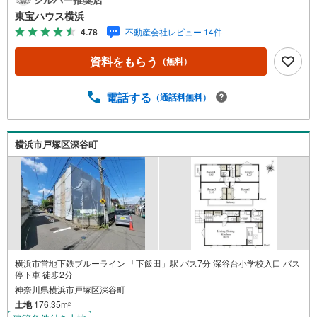
ーで建築出来ます＝＝＝＝＝＝＝＝＝＝＝＝＝＝＝＝＝＝
東宝ハウス横浜
＝＝＝＝＝＝＝・紹介金融機関/JA横浜・年齢制限/20歳以
4.78
不動産会社レビュー 14件
上満66歳未満で完済時満80歳未満・返済期間/35年・利率/
「提携金利」年利0.7％（変動金利）※店頭金利より当初期
資料をもらう
（無料）
間 -2.175％（35年）の適用を受けた場合・保証料/融資利用
金額の0.8％・事務手数料11万円・給与振込・ネットバンク
のお取引条件があります。※金利は2025年2月時点のもので
電話する
（通話料無料）
あり、実際の適用金利は融資実行時のものとなります。※金
利は年2回見直しされ、5年ごとに調整されます（ただし、
前返済額の1.25倍が限度）
横浜市戸塚区深谷町
横浜市営地下鉄ブルーライン 「下飯田」駅 バス7分 深谷台小学校入口 バス
停下車 徒歩2分
神奈川県横浜市戸塚区深谷町
土地
176.35m
2