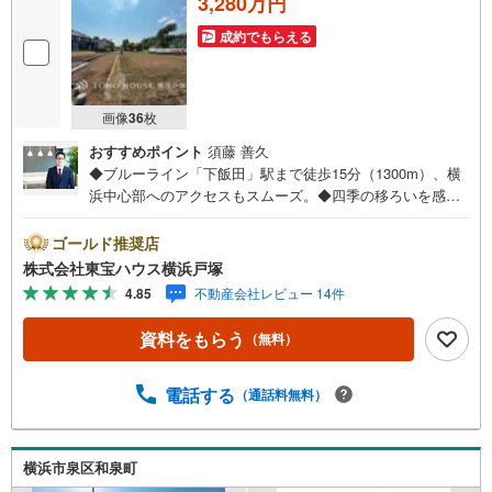
3,280万円
成約でもらえる
画像
36
枚
おすすめポイント
須藤 善久
◆ブルーライン「下飯田」駅まで徒歩15分（1300m）、横
浜中心部へのアクセスもスムーズ。◆四季の移ろいを感じ
る緑豊かな住環境、子どもたちをのびのび育てられる街。
◆都会の喧騒から離れた穏やかなロケーションで、家族と
ゴールド推奨店
の時間を何より大切に。◆周辺は自然が残る閑静な住宅
株式会社東宝ハウス横浜戸塚
街、毎日の暮らしに癒やしと安心をプラスします。＝＝＝
4.85
不動産会社レビュー 14件
＝＝＝＝＝＝＝＝＝＝＝＝＝＝＝＝＝【東宝ハウス横浜戸
塚】提携銀行 じぶん銀行利用可 *がん100％保証団信＋全疾
資料をもらう
（無料）
病保障付き＝＝＝＝＝＝＝＝＝＝＝＝＝＝＝＝＝＝＝＝○現
地見学会（事前に必ずお問い合わせください）毎日、ご見
学・ご相談が可能です。9:00～21:00まで。ご自宅へお迎
電話する
（通話料無料）
え、最寄駅でお待ち合わせ、弊社へのご来社等ご相談下さ
い。○FPによるライフプランのシミュレーションライフプ
ランにあった資金計画や、住宅ローンのご相談など。○キッ
横浜市泉区和泉町
ズスペースもご用意しております○お車の無料提携駐車場が