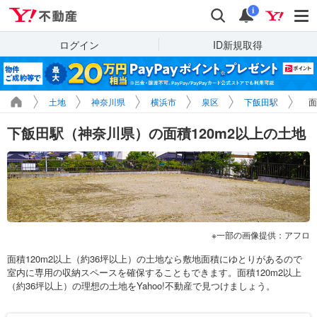
Yahoo!不動産
検索
通知
i
ログイン
ID新規取得
土地
神奈川県
横浜市
泉区
下飯田駅
面
下飯田駅（神奈川県）の面積120m2以上の土地
一部の画像提供：アフロ
面積120m2以上（約36坪以上）の土地なら敷地面積にゆとりがあるので
室内に専用の収納スペースを確保することもできます。面積120m2以上
（約36坪以上）の理想の土地をYahoo!不動産で見つけましょう。