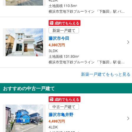
土地面積 110.5m
2
横浜市営地下鉄ブルーライン 「下飯田」駅 バス5分 アカシア公園入口 バス停下車 徒歩2分
成約でもらえる
新築一戸建て
藤沢市今田
4,380万円
3LDK
土地面積 131.93m
2
横浜市営地下鉄ブルーライン 「下飯田」駅 徒歩24分
成約でもらえる
新築一戸建てをもっと見る
新築一戸建て
おすすめの中古一戸建て
藤沢市亀井野1丁目
6,495万円
成約でもらえる
4LDK＋SIC＋小屋裏収納
中古一戸建て
土地面積 127.25m
2
横浜市営地下鉄ブルーライン 「下飯田」駅 徒歩37分
藤沢市亀井野
4,499万円
4LDK