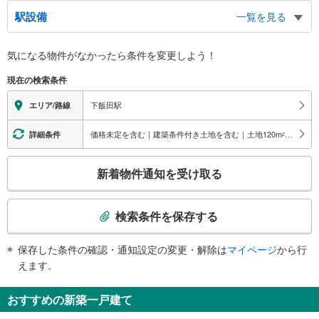
出口
駅設備
一覧を見る
（下飯田町・和泉町方面）、市立中和田南小学校、相鉄線ゆめが丘駅、下和泉
交番、横浜和泉南郵便局、ぽらいと・えき（旧横浜市なしの木学園）、市立泉
バリアフリー状況
が丘中学校、県立横浜修悠館高等学校、市立下和泉小学校、特別養護老人ホー
気になる物件がなかったら
条件を変更しよう！
※段差なしでの移動経路
ム 天王森の郷、特別養護老人ホーム グリーンヒル泉・横浜、横浜市下和泉
（○：有り △：要駅員設備 ×：無し）
地区センター、横浜市下和泉地域ケアプラザ、横浜市みなみコミュニティハウ
現在の検索条件
地上⇔改札⇔ホーム：○
ス、和泉川親水広場、境川、和泉町、下飯田町
エレベータ
下飯田駅
エリア/路線
・ホーム⇔改札
エスカレータ
価格未定を含む｜建築条件付き土地を含む｜土地120
m
以上
詳細条件
2
・ホーム⇔改札
こ
トイレ
新着物件通知を受け取る
の
《車椅子対応》《ベビーキープ》
検
・改札内
索
その他
検索条件を保存する
条
・ＡＥＤ
件
保存した条件の確認・通知設定の変更・解除は
マイページ
から行
で
えます。
通
知
おすすめの新築一戸建て
を