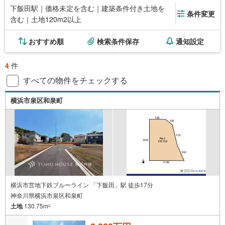
下飯田駅｜価格未定を含む｜建築条件付き土地を
条件変更
含む｜土地120m2以上
おすすめ順
検索条件保存
通知設定
4
件
すべての物件をチェックする
横浜市泉区和泉町
横浜市営地下鉄ブルーライン 「下飯田」駅 徒歩17分
神奈川県横浜市泉区和泉町
土地
130.75m
2