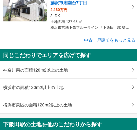
藤沢市湘南台7丁目
4,480万円
3LDK
土地面積 127.63m
2
横浜市営地下鉄ブルーライン 「下飯田」駅 徒歩10分
中古一戸建てをもっと見る
中古一戸建て
横浜市泉区下飯田町
同じこだわりでエリアを広げて探す
4,980万円
4SLDK
土地面積 137.19m
2
神奈川県の面積120m2以上の土地
横浜市営地下鉄ブルーライン 「下飯田」駅 徒歩14分
横浜市の面積120m2以上の土地
横浜市泉区の面積120m2以上の土地
下飯田駅の土地を他のこだわりから探す