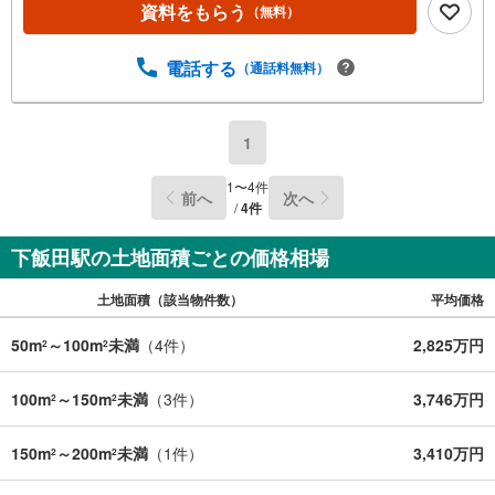
資料をもらう
（無料）
電話する
（通話料無料）
1
1
〜
4
件
前へ
次へ
/
4
件
下飯田駅の土地面積ごとの価格相場
土地面積（該当物件数）
平均価格
50m
～100m
未満
（
4
件）
2,825万円
2
2
100m
～150m
未満
（
3
件）
3,746万円
2
2
150m
～200m
未満
（
1
件）
3,410万円
2
2