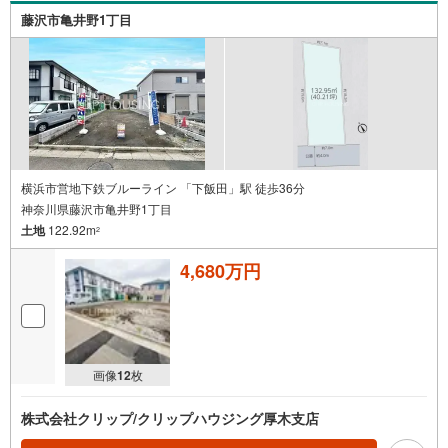
合わせがスムーズにご案内できます。★物件ツアー大歓迎
藤沢市亀井野1丁目
です！「室内・現地を見学する」ボタンよりお問合せ下さ
い。スタッフよりご案内可能な日程をご連絡させていただ
きます。
横浜市営地下鉄ブルーライン 「下飯田」駅 徒歩36分
神奈川県藤沢市亀井野1丁目
土地
122.92m
2
4,680万円
画像
12
枚
株式会社クリップ/クリップハウジング厚木支店