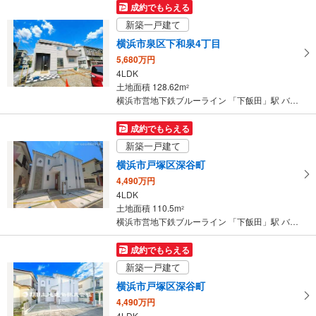
受
成約でもらえる
け
新築一戸建て
取
横浜市泉区下和泉4丁目
る
5,680万円
・
4LDK
条
土地面積 128.62m
2
件
横浜市営地下鉄ブルーライン 「下飯田」駅 バス8分 三丁目西 バス停下車 徒歩2分
を
マ
成約でもらえる
イ
新築一戸建て
ペ
横浜市戸塚区深谷町
ー
4,490万円
ジ
4LDK
に
土地面積 110.5m
2
保
横浜市営地下鉄ブルーライン 「下飯田」駅 バス4分 アカシア公園入口 バス停下車 徒歩1分
存
す
成約でもらえる
る
新築一戸建て
横浜市戸塚区深谷町
4,490万円
4LDK