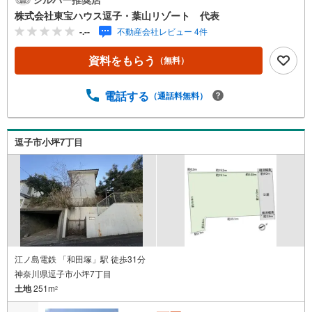
は、この地域に特化した不動産仲介を通じて、皆さまが理
株式会社東宝ハウス逗子・葉山リゾート 代表
想とする暮らしを実現するお手伝いをしています。住まい
-.--
不動産会社レビュー 4件
選びは、単に「家を買う・借りる」ことではなく、「どん
な人生を送りたいか」を考える大切なプロセスです。逗
資料をもらう
（無料）
子・葉山には、海を望む戸建て、緑豊かな住宅街、趣のあ
る古民家など、さまざまな魅力的な物件があります。地域
の雰囲気や暮らし方、コミュニティの魅力まで、リアルな
電話する
（通話料無料）
情報をお伝えしながら、お客様一人ひとりに最適なご提案
をいたします。「週末だけでも海のそばで過ごしたい」
「将来的に移住を考えている」「理想の住まいを見つけた
逗子市小坪7丁目
い」-- そんな思いをお持ちの方は、ぜひ私たちにご相談く
ださい。逗子・葉山の魅力を知り尽くしたプロとして、皆
さまの新しい暮らしの第一歩を全力でサポートいたしま
す。どうぞお気軽にお問い合わせください。
江ノ島電鉄 「和田塚」駅 徒歩31分
神奈川県逗子市小坪7丁目
土地
251m
2