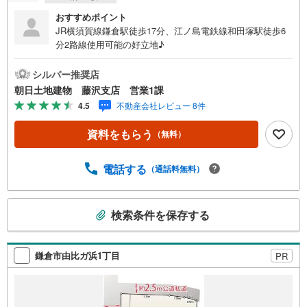
おすすめポイント
JR横須賀線鎌倉駅徒歩17分、江ノ島電鉄線和田塚駅徒歩6
分2路線使用可能の好立地♪
シルバー推奨店
朝日土地建物 藤沢支店 営業1課
4.5
不動産会社レビュー 8件
資料をもらう
（無料）
電話する
（通話料無料）
こ
検索条件を保存する
の
検
索
鎌倉市由比ガ浜1丁目
PR
条
件
で