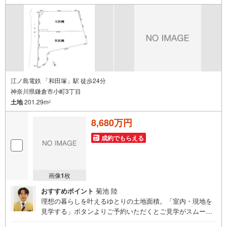
介させて頂きます。
江ノ島電鉄 「和田塚」駅 徒歩24分
神奈川県鎌倉市小町3丁目
土地
201.29m
2
8,680万円
成約でもらえる
画像
1
枚
おすすめポイント
菊池 陸
理想の暮らしを叶えるゆとりの土地面積。「室内・現地を
見学する」ボタンよりご予約いただくとご見学がスムーズ
になります。【センチュリー21アース住販のポイント】◆