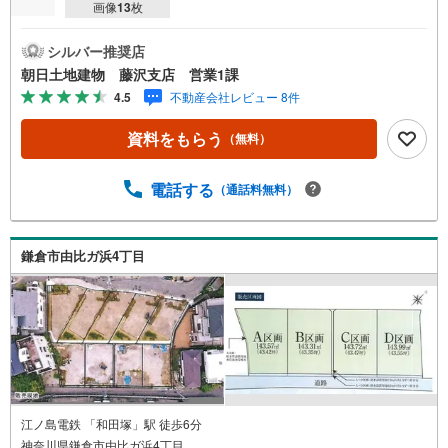
画像
13
枚
シルバー推奨店
朝日土地建物 藤沢支店 営業1課
4.5
不動産会社レビュー 8件
資料をもらう
（無料）
電話する
（通話料無料）
鎌倉市由比ガ浜4丁目
江ノ島電鉄 「和田塚」駅 徒歩6分
神奈川県鎌倉市由比ガ浜4丁目