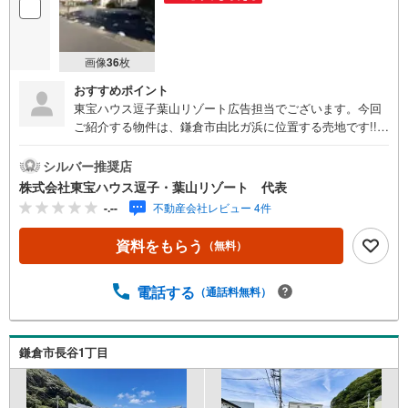
画像
36
枚
おすすめポイント
東宝ハウス逗子葉山リゾート広告担当でございます。今回
ご紹介する物件は、鎌倉市由比ガ浜に位置する売地です!!整
形地で海を望む位置が魅力となっております 《東宝ハウス
逗子葉山リゾート》私たちは、この地域に特化した不動産
シルバー推奨店
仲介を通じて、皆さまが理想とする暮らしを実現するお手
株式会社東宝ハウス逗子・葉山リゾート 代表
伝いをしています。住まい選びは、単に「家を買う・借り
-.--
不動産会社レビュー 4件
る」ことではなく、「どんな人生を送りたいか」を考える
大切なプロセスです。逗子・葉山には、海を望む戸建て、
資料をもらう
（無料）
緑豊かな住宅街、趣のある古民家など、さまざまな魅力的
な物件があります。地域の雰囲気や暮らし方、コミュニテ
ィの魅力まで、リアルな情報をお伝えしながら、お客様一
電話する
（通話料無料）
人ひとりに最適なご提案をいたします。「週末だけでも海
のそばで過ごしたい」「将来的に移住を考えている」「理
想の住まいを見つけたい」-- そんな思いをお持ちの方は、
鎌倉市長谷1丁目
ぜひ私たちにご相談ください。逗子・葉山の魅力を知り尽
くしたプロとして、皆さまの新しい暮らしの第一歩を全力
でサポートいたします。どうぞお気軽にお問い合わせくだ