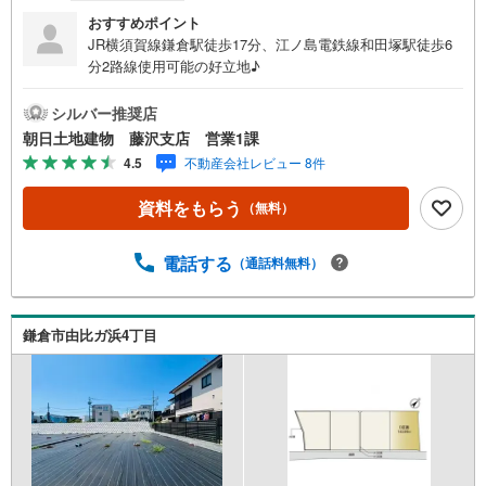
おすすめポイント
JR横須賀線鎌倉駅徒歩17分、江ノ島電鉄線和田塚駅徒歩6
分2路線使用可能の好立地♪
シルバー推奨店
朝日土地建物 藤沢支店 営業1課
4.5
不動産会社レビュー 8件
資料をもらう
（無料）
電話する
（通話料無料）
鎌倉市由比ガ浜4丁目