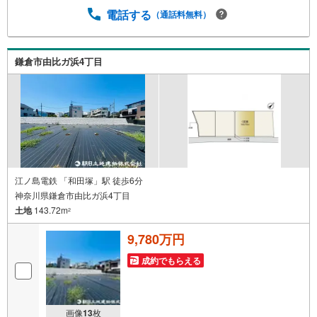
電話する
（通話料無料）
鎌倉市由比ガ浜4丁目
江ノ島電鉄 「和田塚」駅 徒歩6分
神奈川県鎌倉市由比ガ浜4丁目
土地
143.72m
2
9,780万円
成約でもらえる
画像
13
枚