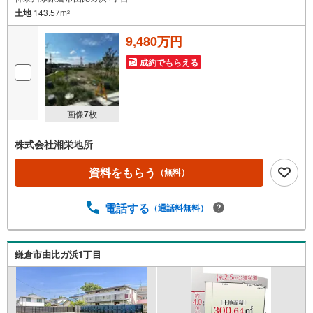
土地
143.57m
2
9,480万円
成約でもらえる
画像
7
枚
株式会社湘栄地所
資料をもらう
（無料）
電話する
（通話料無料）
鎌倉市由比ガ浜1丁目