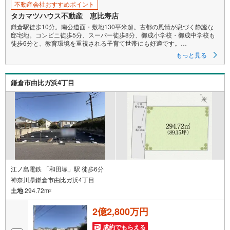
不動産会社おすすめポイント
タカマツハウス不動産 恵比寿店
鎌倉駅徒歩10分。南公道面・敷地130平米超。古都の風情が息づく静謐な
邸宅地。コンビニ徒歩5分、スーパー徒歩8分、御成小学校・御成中学校も
徒歩6分と、教育環境を重視される子育て世帯にも好適です。
もっと見る
■駅徒歩6分/鎌倉駅も徒歩10分で利用可 ■南公道面/角地有 ■敷地39坪
超 ■御成小学校・中学校まで徒歩6分 ■スーパー徒歩8分他、生活施設充
実 ■『鎌倉海浜公園』徒歩11分 ■建築条件ございません
鎌倉市由比ガ浜4丁目
●お好きなハウスメーカーで建築可能
ハウスメーカーにお悩みのお客様は『ミラクラスマッチング』もご活用く
ださい
【ミラクラスマッチング】とは？
タカマツハウスの宅地を購入されるお客様に、最適なハウスメーカーを紹
介するシステムです
◎相談時から成約まで 無料
何度相談しても、お客様のご負担はありません
江ノ島電鉄 「和田塚」駅 徒歩6分
神奈川県鎌倉市由比ガ浜4丁目
◎中立的な立場からのご紹介
土地
294.72m
本当にお客様に最適だと思われるハウスメーカーをご紹介します
2
◎「会社」だけでなく、ハウスメーカー選りすぐりの「担当者」をご紹介
2億2,800万円
住宅展示場だと、担当者との出会いは巡り合わせ次第。ミラクラスマッチ
ングなら、お客様にぴったりのハウ
成約でもらえる