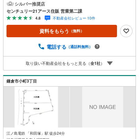
センチュリオン獲得店舗◆全国約970店舗あるセンチュリー
シルバー推奨店
21のお店。その中でも、アメリカ本部が設ける一定基準を
センチュリー21アース住販 営業第二課
満たした、上位4％しか受賞できない賞。それが「センチュ
4.8
不動産会社レビュー 10件
リオン」です。弊社はそのセンチュリオンを2002年から欠
かすことなく取り続けております。◆住宅ローン相談会◆
資料をもらう
（無料）
お客様にあった無理のない住宅ローンの試算やご購入の際
に実際かかる諸費用の概算も行っております。人生最大の
お買い物になりますので、しっかりとした資金計画のアド
電話する
（通話料無料）
バイスをさせて頂きます。◆優遇金利にこだわる◆大きな
金額を長期間で返済する住宅ローンは優遇金利が0.1％変わ
取り扱い不動産会社をもっと見る（
全
1
社
）
るだけで、支払い総額に大きな変化が生じます。取引の多
い弊社は金融機関の特色、傾向、トレンドを熟知しており
ますので、お客様のニーズにあった金融機関をご紹介させ
鎌倉市小町3丁目
て頂きます。
江ノ島電鉄 「和田塚」駅 徒歩24分