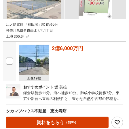
江ノ島電鉄 「和田塚」駅 徒歩5分
神奈川県鎌倉市由比ガ浜1丁目
土地
300.64m
2
2億6,000万円
画像
19
枚
おすすめポイント
坂 英雄
鎌倉駅徒歩11分。海へ徒歩10分。御成小学校徒歩7分。東
京や新宿へ直通の利便性と、豊かな自然や古都の静穏を両
立。教育環境も整う90坪超の角地。ご家族の本質的なゆと
りを叶える、建築条件なしの邸宅地です。■鎌倉駅徒歩11
タカマツハウス不動産 恵比寿店
分/和田塚駅徒歩5分 ■敷地300m2超・間口17m ■角地 ■
御成小学校徒歩7分 ■スーパー徒歩7分他、生活施設充
資料をもらう
（無料）
実 ■『由比ガ浜海水浴場』徒歩10分 ■建築条件ございま