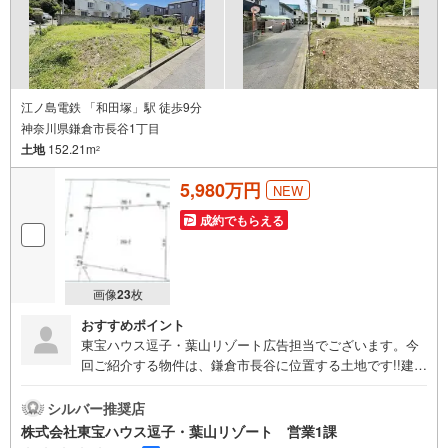
さい。
江ノ島電鉄 「和田塚」駅 徒歩9分
神奈川県鎌倉市長谷1丁目
土地
152.21m
2
5,980万円
NEW
成約でもらえる
画像
23
枚
おすすめポイント
東宝ハウス逗子・葉山リゾート広告担当でございます。今
回ご紹介する物件は、鎌倉市長谷に位置する土地です!!建築
条件なし、北西角地のため開放感がある点が魅力となって
おります 《東宝ハウス逗子・葉山リゾート》私たちは、こ
シルバー推奨店
の地域に特化した不動産仲介を通じて、皆さまが理想とす
株式会社東宝ハウス逗子・葉山リゾート 営業1課
る暮らしを実現するお手伝いをしています。住まい選び