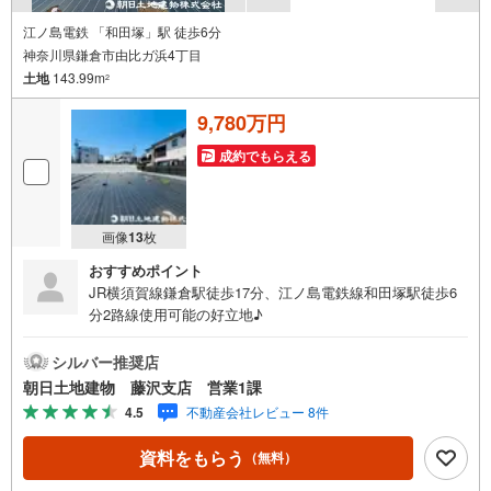
江ノ島電鉄 「和田塚」駅 徒歩6分
神奈川県鎌倉市由比ガ浜4丁目
土地
143.99m
2
9,780万円
成約でもらえる
画像
13
枚
おすすめポイント
JR横須賀線鎌倉駅徒歩17分、江ノ島電鉄線和田塚駅徒歩6
分2路線使用可能の好立地♪
シルバー推奨店
朝日土地建物 藤沢支店 営業1課
4.5
不動産会社レビュー 8件
資料をもらう
（無料）