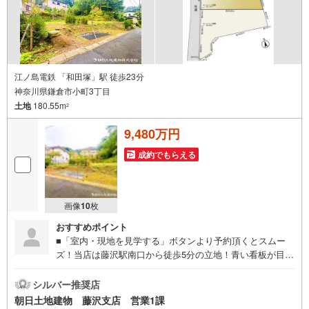
宅や指定場所から無料送迎もOK-当日見学もOKです!!
江ノ島電鉄 「和田塚」駅 徒歩23分
神奈川県鎌倉市小町3丁目
土地
180.55m
2
9,480万円
成約でもらえる
画像
10
枚
おすすめポイント
■「室内・現地を見学する」ボタンより予約頂くとスムー
ズ！当店は藤沢駅南口から徒歩5分の立地！青い看板が目印
です。■接客スペースとDVDや遊び道具が揃ったキッズコー
ナーなど、お子様にも退屈せずにお過ごし頂けます。■ テ
シルバー推奨店
レワークで作業効率のUP化オウチ時間で人生を豊かにする
朝日土地建物 藤沢支店 営業1課