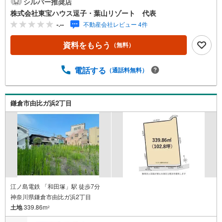
シルバー推奨店
動産仲介を通じて、皆さまが理想とする暮らしを実現する
株式会社東宝ハウス逗子・葉山リゾート 代表
お手伝いをしています。住まい選びは、単に「家を買う・
-.--
不動産会社レビュー 4件
借りる」ことではなく、「どんな人生を送りたいか」を考
える大切なプロセスです。逗子・葉山には、海を望む戸建
資料をもらう
（無料）
て、緑豊かな住宅街、趣のある古民家など、さまざまな魅
力的な物件があります。地域の雰囲気や暮らし方、コミュ
ニティの魅力まで、リアルな情報をお伝えしながら、お客
電話する
（通話料無料）
様一人ひとりに最適なご提案をいたします。「週末だけで
も海のそばで過ごしたい」「将来的に移住を考えている」
「理想の住まいを見つけたい」-- そんな思いをお持ちの方
鎌倉市由比ガ浜2丁目
は、ぜひ私たちにご相談ください。逗子・葉山の魅力を知
り尽くしたプロとして、皆さまの新しい暮らしの第一歩を
全力でサポートいたします。どうぞお気軽にお問い合わせ
ください。
江ノ島電鉄 「和田塚」駅 徒歩7分
神奈川県鎌倉市由比ガ浜2丁目
土地
339.86m
2