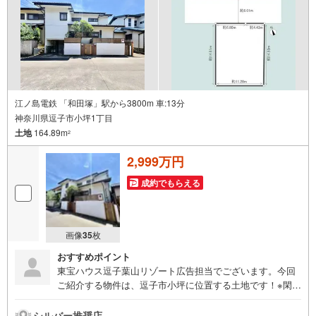
お席の間隔を通常より広くお取りします〇全営業車に乗降
車時の消毒、除菌シート等を常備しております〇物件見学
用に使い捨てスリッパ・使い捨て手袋をご用意します。
江ノ島電鉄 「和田塚」駅から3800m 車:13分
神奈川県逗子市小坪1丁目
土地
164.89m
2
2,999万円
成約でもらえる
画像
35
枚
おすすめポイント
東宝ハウス逗子葉山リゾート広告担当でございます。今回
ご紹介する物件は、逗子市小坪に位置する土地です！※閑静
な住宅街。建築条件なしなので、お好きなハウスメーカー
で建てられます。《東宝ハウス逗子葉山リゾート》私たち
シルバー推奨店