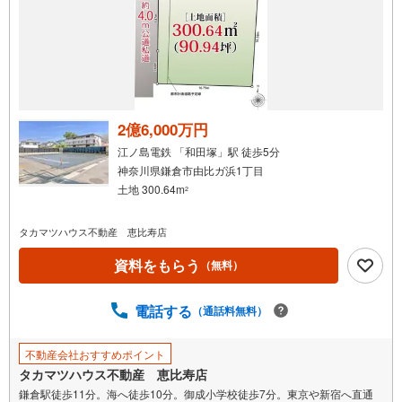
通
知
を
受
け
取
る
2億6,000万円
・
江ノ島電鉄 「和田塚」駅 徒歩5分
条
神奈川県鎌倉市由比ガ浜1丁目
件
土地 300.64m
2
を
マ
タカマツハウス不動産 恵比寿店
イ
ペ
資料をもらう
（無料）
ー
ジ
電話する
（通話料無料）
に
保
不動産会社おすすめポイント
存
タカマツハウス不動産 恵比寿店
す
鎌倉駅徒歩11分。海へ徒歩10分。御成小学校徒歩7分。東京や新宿へ直通
る