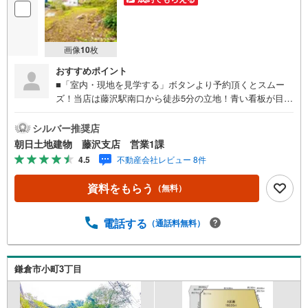
画像
10
枚
おすすめポイント
■「室内・現地を見学する」ボタンより予約頂くとスムー
ズ！当店は藤沢駅南口から徒歩5分の立地！青い看板が目印
です。■接客スペースとDVDや遊び道具が揃ったキッズコー
ナーなど、お子様にも退屈せずにお過ごし頂けます。■ テ
シルバー推奨店
レワークで作業効率のUP化オウチ時間で人生を豊かにする
朝日土地建物 藤沢支店 営業1課
ためにONとOFFを切り替えて、家族との時間も増えて幸せ
4.5
不動産会社レビュー 8件
マイホームを！■ 住宅ローンのご相談承ります。■住まい選
びはフィーリングも大切です。現地の空気や雰囲気を感じ
資料をもらう
（無料）
てみましょう。営業スタッフまでお問合せくださいませ。■
当日の現地見学も承ります。物件は内装や質感などもそう
ですが住まい選びはフィーリングも大切です。現地の空気
電話する
（通話料無料）
や雰囲気を感じてみましょう。住まいを決める大切な情報
ですお客様のこだわりを聞かせてください！■ ご来店時に
はお車の無料提携駐車場ございます。詳しくは営業スタッ
鎌倉市小町3丁目
フまでお問合せくださいませ！■周辺の教育施設やスーパ
ー、ドラックストア等の情報、災害情報等がわかる「物件
レポート」お渡します■他の物件と併せてご案内もOK-ご自