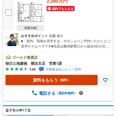
2,280万円
成約でもらえる
画像
13
枚
おすすめポイント
佐藤 裕介
■「室内・現地を見学する」ボタンよりご予約いただくとご
見学がスムーズです■当店は横浜駅西口から徒歩3分の立
地！青い看板が目印開放的な接客スペースとDVDや遊び道
具が揃ったキッズコーナーやおむつ替えができる授乳室も
ゴールド推奨店
完備お子様連れでも安心です。提携駐車場もございます■ご
朝日土地建物 横浜支店 営業1課
来場の際は、事前にご予約をお願いします■「室内・現地を
4.68
不動産会社レビュー 32件
見学する」ボタンよりご予約頂くとスムーズ！■現地ご案内
■お客様の貴重なお時間の中でご希望の情報をご案内しま
資料をもらう
（無料）
す。おおよその所要時間や内容は下記をご参考ください〇
ご希望条件のご相談（30分～）〇資金計画のご相談（30分
～）〇現地/物件見学（30分～）〇周辺環境のご紹介（30分
電話する
（通話料無料）
～）■ライフスタイルは人により様々■ご家族の思いを受け
止めて設計致します。私達は様々なご要望にお応え致しま
す！【コロナウイルス予防対策実施中】〇ご入店時の検温
逗子市小坪1丁目
とアルコール除菌を設置しております〇接客ブースでは、