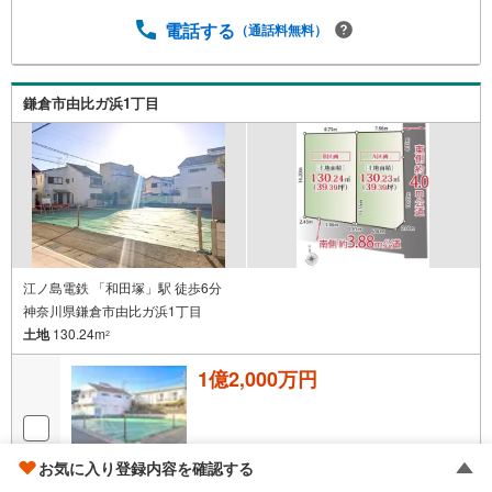
せん●お好きなハウスメーカーで建築可能ハウスメーカーに
電話する
（通話料無料）
お悩みのお客様は『ミラクラスマッチング』もご活用くだ
さい！【ミラクラスマッチング】とは？タカマツハウスの
宅地を購入されるお客様に、最適なハウスメーカーを紹介
するシステムです◎相談時から成約まで 無料何度相談して
鎌倉市由比ガ浜1丁目
も、お客様のご負担はありません◎中立的な立場からのご
紹介本当にお客様に最適だと思われるハウスメーカーをご
紹介します◎「会社」だけでなく、ハウスメーカー選りす
ぐりの「担当者」をご紹介住宅展示場だと、担当者との出
会いは巡り合わせ次第。ミラクラスマッチングなら、お客
様にぴったりのハウ
江ノ島電鉄 「和田塚」駅 徒歩6分
神奈川県鎌倉市由比ガ浜1丁目
土地
130.24m
2
1億2,000万円
お気に入り登録内容を確認する