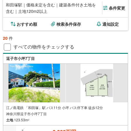
和田塚駅｜価格未定を含む｜建築条件付き土地を
条件変更
含む｜土地120m2以上
おすすめ順
検索条件保存
通知設定
20
件
すべての物件をチェックする
逗子市小坪7丁目
江ノ島電鉄 「和田塚」駅 バス11分 小坪 バス停下車 徒歩12分
神奈川県逗子市小坪7丁目
土地
123.53m
2