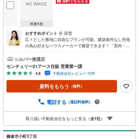
成約でもらえる
画像
1
枚
おすすめポイント
谷 深雪
広々とした敷地に自由なプランが可能。建築条件なし売地
の為お好きなハウスメーカーで建築できます！「室内・現
地を見学する」ボタンよりご予約いただくとご見学がスム
ーズになります。【センチュリー21アース住販のポイン
シルバー推奨店
ト】◆センチュリオン獲得店舗◆全国約970店舗あるセンチ
センチュリー21アース住販 営業第一課
ュリー21のお店。その中でも、アメリカ本部が設ける一定
4.8
不動産会社レビュー 10件
基準を満たした、上位4％しか受賞できない賞。それが「セ
ンチュリオン」です。弊社はそのセンチュリオンを2002年
資料をもらう
（無料）
から欠かすことなく取り続けております。◆住宅ローン相
談会◆お客様にあった無理のない住宅ローンの試算やご購
入の際に実際かかる諸費用の概算も行っております。人生
電話する
（通話料無料）
最大のお買い物になりますので、しっかりとした資金計画
のアドバイスをさせて頂きます。◆優遇金利にこだわる◆
取り扱い不動産会社をもっと見る（
全
1
社
）
大きな金額を長期間で返済する住宅ローンは優遇金利が0.
1％変わるだけで、支払い総額に大きな変化が生じます。取
引の多い弊社は金融機関の特色、傾向、トレンドを熟知し
鎌倉市小町3丁目
ておりますので、お客様のニーズにあった金融機関をご紹