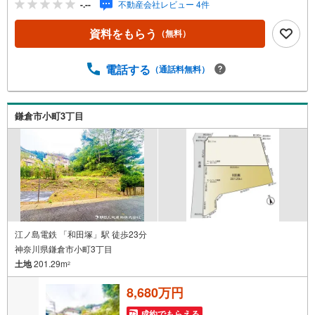
-.--
不動産会社レビュー 4件
は、単に「家を買う・借りる」ことではなく、「どんな人
生を送りたいか」を考える大切なプロセスです。逗子・葉
資料をもらう
（無料）
山には、海を望む戸建て、緑豊かな住宅街、趣のある古民
家など、さまざまな魅力的な物件があります。地域の雰囲
気や暮らし方、コミュニティの魅力まで、リアルな情報を
電話する
（通話料無料）
お伝えしながら、お客様一人ひとりに最適なご提案をいた
します。「週末だけでも海のそばで過ごしたい」「将来的
に移住を考えている」「理想の住まいを見つけたい」-- そ
鎌倉市小町3丁目
んな思いをお持ちの方は、ぜひ私たちにご相談ください。
逗子・葉山の魅力を知り尽くしたプロとして、皆さまの新
しい暮らしの第一歩を全力でサポートいたします。どうぞ
お気軽にお問い合わせください。
江ノ島電鉄 「和田塚」駅 徒歩23分
神奈川県鎌倉市小町3丁目
土地
201.29m
2
8,680万円
成約でもらえる