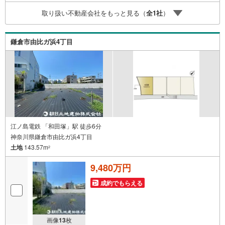
金額を長期間で返済する住宅ローンは優遇金利が0.1％変わ
取り扱い不動産会社をもっと見る（
全
1
社
）
るだけで、支払い総額に大きな変化が生じます。取引の多
い弊社は金融機関の特色、傾向、トレンドを熟知しており
ますので、お客様のニーズにあった金融機関をご紹介させ
鎌倉市由比ガ浜4丁目
て頂きます。
江ノ島電鉄 「和田塚」駅 徒歩6分
神奈川県鎌倉市由比ガ浜4丁目
土地
143.57m
2
9,480万円
成約でもらえる
画像
13
枚