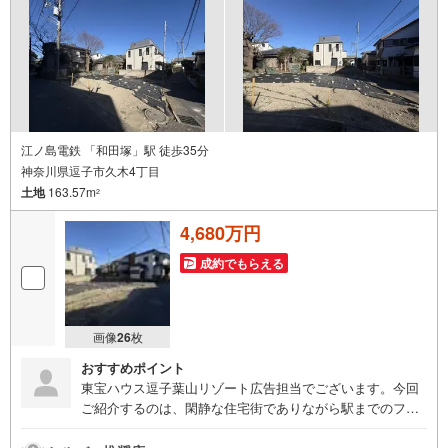
日常の一部であり、豊かな自然環境が子育て世代やアクテ
ィブシニアを惹きつけています。
江ノ島電鉄 「和田塚」駅 徒歩35分
神奈川県逗子市久木4丁目
土地
163.57m
2
4,680万円
成約でもらえる
画像
26
枚
おすすめポイント
東宝ハウス逗子葉山リゾート広告担当でございます。今回
ご紹介するのは、閑静な住宅街でありながら駅までのフラ
ットなアクセスも魅力的な久木4丁目の土地です！《東宝ハ
ウス逗子葉山リゾート》私たちは、この地域に特化した不