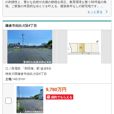
の利便性と、豊かな自然や古都の静穏を両立。教育環境も整う90坪超の角
地。ご家族の本質的なゆとりを叶える、建築条件なしの邸宅地です。
もっと見る
■鎌倉駅徒歩11分/和田塚駅徒歩5分 ■敷地300m2超・間口17m ■角地 ■
御成小学校徒歩7分 ■スーパー徒歩7分他、生活施設充実 ■『由比ガ浜海
水浴場』徒歩10分 ■建築条件ございません
鎌倉市由比ガ浜4丁目
●お好きなハウスメーカーで建築可能
ハウスメーカーにお悩みのお客様は『ミラクラスマッチング』もご活用く
ださい！
【ミラクラスマッチング】とは？
タカマツハウスの宅地を購入されるお客様に、最適なハウスメーカーを紹
介するシステムです
◎相談時から成約まで 無料
何度相談しても、お客様のご負担はありません
江ノ島電鉄 「和田塚」駅 徒歩6分
神奈川県鎌倉市由比ガ浜4丁目
◎中立的な立場からのご紹介
土地
143.31m
本当にお客様に最適だと思われるハウスメーカーをご紹介します
2
◎「会社」だけでなく、ハウスメーカー選りすぐりの「担当者」をご紹介
9,780万円
住宅展示場だと、担当者との出会いは巡り合わせ次第。ミラクラスマッチ
ングなら、お客様にぴったりのハウ
成約でもらえる