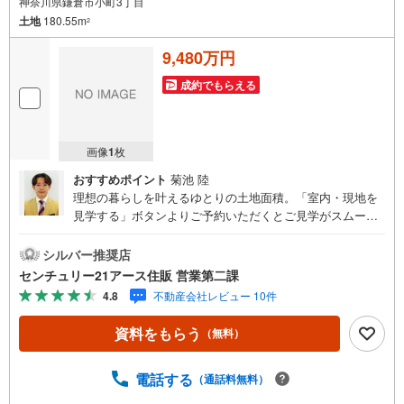
神奈川県鎌倉市小町3丁目
土地
180.55m
2
9,480万円
成約でもらえる
画像
1
枚
おすすめポイント
菊池 陸
理想の暮らしを叶えるゆとりの土地面積。「室内・現地を
見学する」ボタンよりご予約いただくとご見学がスムーズ
になります。【センチュリー21アース住販のポイント】◆
センチュリオン獲得店舗◆全国約970店舗あるセンチュリー
シルバー推奨店
21のお店。その中でも、アメリカ本部が設ける一定基準を
センチュリー21アース住販 営業第二課
満たした、上位4％しか受賞できない賞。それが「センチュ
4.8
不動産会社レビュー 10件
リオン」です。弊社はそのセンチュリオンを2002年から欠
かすことなく取り続けております。◆住宅ローン相談会◆
資料をもらう
（無料）
お客様にあった無理のない住宅ローンの試算やご購入の際
に実際かかる諸費用の概算も行っております。人生最大の
お買い物になりますので、しっかりとした資金計画のアド
電話する
（通話料無料）
バイスをさせて頂きます。◆優遇金利にこだわる◆大きな