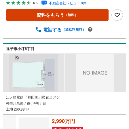
ためにONとOFFを切り替えて、家族との時間も増えて幸せ
4.5
不動産会社レビュー 8件
マイホームを！■ 住宅ローンのご相談承ります。■住まい選
びはフィーリングも大切です。現地の空気や雰囲気を感じ
資料をもらう
（無料）
てみましょう。営業スタッフまでお問合せくださいませ。■
当日の現地見学も承ります。物件は内装や質感などもそう
ですが住まい選びはフィーリングも大切です。現地の空気
電話する
（通話料無料）
や雰囲気を感じてみましょう。住まいを決める大切な情報
ですお客様のこだわりを聞かせてください！■ ご来店時に
はお車の無料提携駐車場ございます。詳しくは営業スタッ
逗子市小坪6丁目
フまでお問合せくださいませ！■周辺の教育施設やスーパ
ー、ドラックストア等の情報、災害情報等がわかる「物件
レポート」お渡します■他の物件と併せてご案内もOK-ご自
宅や指定場所から無料送迎もOK-当日見学もOKです!!
江ノ島電鉄 「和田塚」駅 徒歩34分
神奈川県逗子市小坪6丁目
土地
260.88m
2
2,990万円