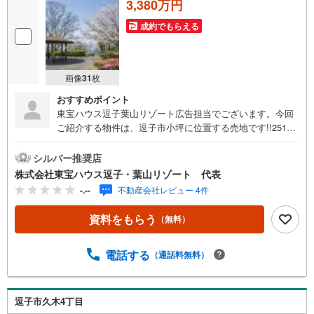
3,380万円
成約でもらえる
画像
31
枚
おすすめポイント
東宝ハウス逗子葉山リゾート広告担当でございます。今回
ご紹介する物件は、逗子市小坪に位置する売地です!!251m2
というゆとりある敷地の広さが魅力の物件となっておりま
す 《湘南の魅力》1. 多様な文化と開放的な気風歴史ある鎌
シルバー推奨店
倉の古都文化と、明治以降の別荘地文化、そして戦後に花
株式会社東宝ハウス逗子・葉山リゾート 代表
開いたサーフカルチャーが混ざり合い、**「湘南モダン」**
-.--
不動産会社レビュー 4件
とも呼べるリベラルで開放的な空気感を生み出していま
す。2. 都市へのアクセスと職住近接JR東海道線や横須賀
資料をもらう
（無料）
線、湘南新宿ラインの拡充により、藤沢や茅ヶ崎から都心
（東京・渋谷等）まで1時間圏内という利便性を誇ります。
リモートワークの普及に伴い、平日は都心で働き、週末は
電話する
（通話料無料）
海辺で過ごす、あるいは朝に一乗りしてから始業する「オ
ン・オフの切り替え」が容易な環境が整っています。3. 自
然と共生する生活様式「スローライフ」を地で行く生活様
逗子市久木4丁目
式が根付いています。海岸沿いの散歩やマリンスポーツが