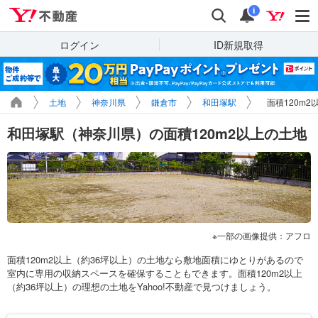
Yahoo!不動産
検索
通知
i
ログイン
ID新規取得
土地
神奈川県
鎌倉市
和田塚駅
面積120m
和田塚駅（神奈川県）の面積120m2以上の土地
一部の画像提供：アフロ
面積120m2以上（約36坪以上）の土地なら敷地面積にゆとりがあるので
室内に専用の収納スペースを確保することもできます。面積120m2以上
（約36坪以上）の理想の土地をYahoo!不動産で見つけましょう。