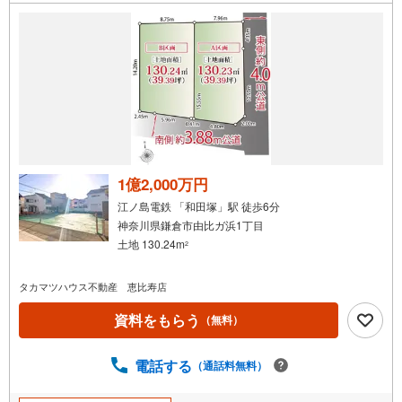
1億2,000万円
江ノ島電鉄 「和田塚」駅 徒歩6分
神奈川県鎌倉市由比ガ浜1丁目
土地 130.24m
2
タカマツハウス不動産 恵比寿店
資料をもらう
（無料）
電話する
（通話料無料）