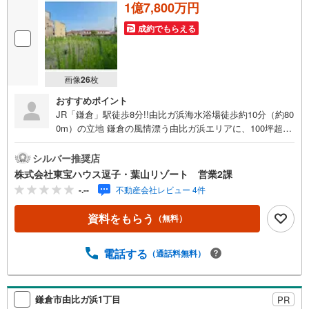
1億7,800万円
成約でもらえる
画像
26
枚
おすすめポイント
JR「鎌倉」駅徒歩8分!!由比ガ浜海水浴場徒歩約10分（約80
0m）の立地 鎌倉の風情漂う由比ガ浜エリアに、100坪超の
広々とした売地が登場。JR「鎌倉」駅徒歩8分、江ノ電
「和田塚」駅も徒歩7分と、アクセスも良好。緑に包まれた
シルバー推奨店
閑静な住宅地にありながら、由比ガ浜海岸までは徒歩約10
株式会社東宝ハウス逗子・葉山リゾート 営業2課
分（約800m）。休日は海辺の散歩や歴史散策を楽しめる、
-.--
不動産会社レビュー 4件
鎌倉らしい暮らしを叶えるロケーションです。建築条件は
ございませんので、お好みのハウスメーカーや工務店にて
資料をもらう
（無料）
自由なプランでご検討いただけます。また、第1種住居地域
のため、自己居住用の住宅以外の用途にも利用可能です。
鎌倉駅と海が徒歩圏内という立地を活かした共同住宅や店
電話する
（通話料無料）
舗といった土地活用も選択肢として広がります。
鎌倉市由比ガ浜1丁目
PR