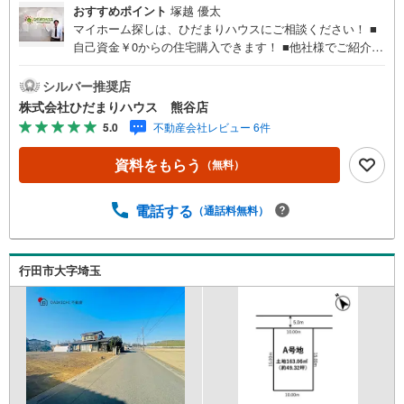
おすすめポイント
塚越 優太
マイホーム探しは、ひだまりハウスにご相談ください！ ■
自己資金￥0からの住宅購入できます！ ■他社様でご紹介さ
れている物件も一緒にご提案できます。 ■インターネット
非公開の物件もご紹介可能 ■ご希望の方にはメールでのや
シルバー推奨店
りとりだけで大丈夫です。 ■お忙しいときは現地待合せ＆
株式会社ひだまりハウス 熊谷店
現地解散できます。 ■平日のご見学希望大歓迎です！ ■住
5.0
不動産会社レビュー 6件
宅ローンアドバイザーが銀行手続きをお手伝い！店内には
キッズスペースがあり、お子様連れのお客様もおうち探
資料をもらう
（無料）
し・ご相談に集中出来ます。ます お子様に『またひだまり
ハウスに行きたい！』と言って貰えるようなお店です。■夜
間のご見学・送迎も喜んで！照明をご用意しております。
電話する
（通話料無料）
■地元業者ならではの情報あり（新着・非公開情報、地元低
金利の銀行をご紹介！など） ■無料で住宅ローン事前審査
OK！審査を通すチカラが違います。お客様をお待たせする
行田市大字埼玉
事は、御座いません！★上尾市のひだまりハウス★にお任
せください◆『頭金0円』で住宅購入が可能です！ ファイ
ナンシャルプランナーがおり、お客様ごとに合った住宅ロ
ーンの組み方をアドバイスさせて頂きます！ ■他社様でご
紹介されている物件もご提案できます