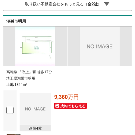
取り扱い不動産会社をもっと見る（
全
2
社
）
おります。お問い合わせ物件以外の提供も可能です。営業
担当までお気軽にご連絡ください。お問い合わせをお待ち
しております。
鴻巣市明用
高崎線 「吹上」駅 徒歩17分
埼玉県鴻巣市明用
土地
1811m
2
9,360万円
成約でもらえる
画像
4
枚