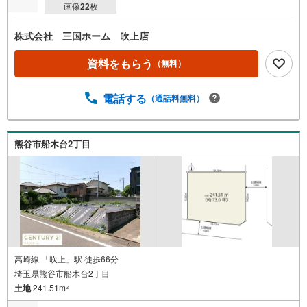
画像
22
枚
株式会社 三国ホーム 吹上店
資料をもらう
（無料）
電話する
（通話料無料）
熊谷市船木台2丁目
高崎線 「吹上」駅 徒歩66分
埼玉県熊谷市船木台2丁目
土地
241.51m
2