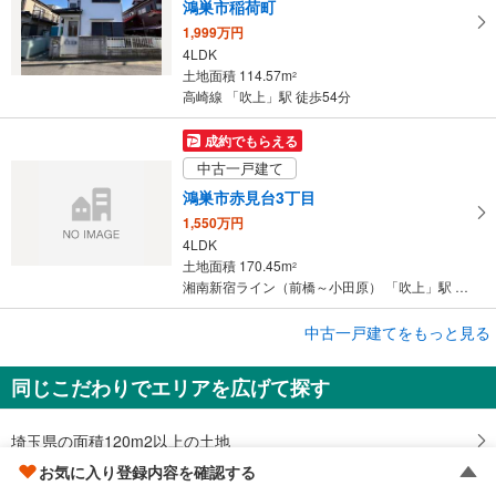
鴻巣市稲荷町
1,999万円
4LDK
土地面積 114.57m
2
高崎線 「吹上」駅 徒歩54分
成約でもらえる
中古一戸建て
鴻巣市赤見台3丁目
1,550万円
4LDK
土地面積 170.45m
2
湘南新宿ライン（前橋～小田原） 「吹上」駅 徒歩45分
成約でもらえる
中古一戸建てをもっと見る
中古一戸建て
同じこだわりでエリアを広げて探す
鴻巣市箕田
1,899万円
3LDK
埼玉県の面積120m2以上の土地
土地面積 100.09m
2
お気に入り登録内容を確認する
高崎線 「吹上」駅 徒歩70分