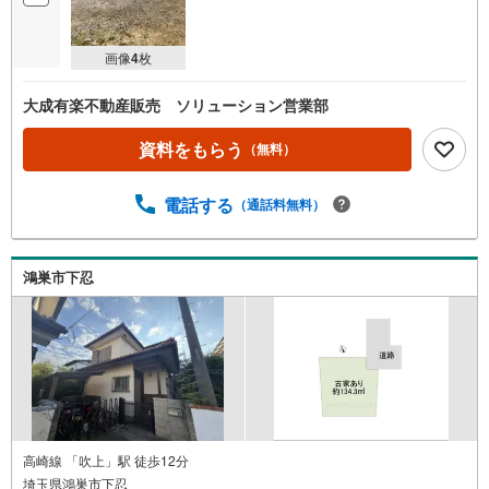
マ
イ
画像
4
枚
ペ
ー
大成有楽不動産販売 ソリューション営業部
ジ
に
資料をもらう
（無料）
保
存
電話する
（通話料無料）
す
る
鴻巣市下忍
高崎線 「吹上」駅 徒歩12分
埼玉県鴻巣市下忍