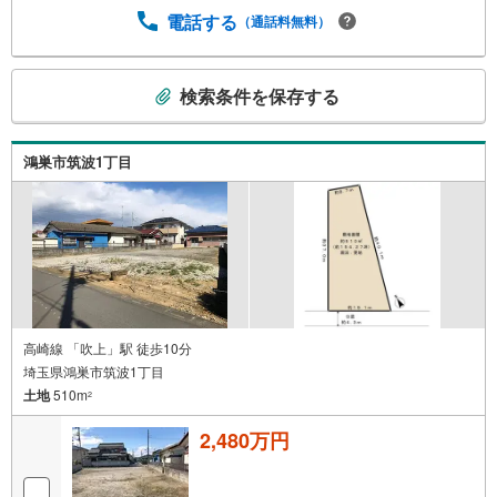
電話する
（通話料無料）
こ
検索条件を保存する
の
検
索
鴻巣市筑波1丁目
条
件
で
通
知
を
受
け
高崎線 「吹上」駅 徒歩10分
埼玉県鴻巣市筑波1丁目
取
土地
510m
る
2
・
2,480万円
条
件
を