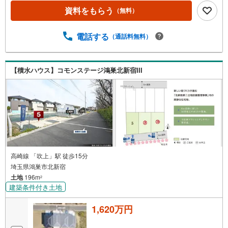
資料をもらう
（無料）
電話する
（通話料無料）
【積水ハウス】コモンステージ鴻巣北新宿III
高崎線 「吹上」駅 徒歩15分
埼玉県鴻巣市北新宿
土地
196m
2
建築条件付き土地
1,620万円