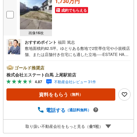
1,730万円
成約でもらえる
画像
16
枚
おすすめポイント
福田 篤志
敷地面積約82.5坪。ゆとりある敷地で2世帯住宅や小規模店
舗、または店舗付き住宅にも適した立地-----ESTATE HAKU
BA-----JR高崎線「吹上」駅徒歩14分。都心へのアクセスも
軽快な好立地。敷地面積82.5坪の広々とした土地は、理想
ゴールド推奨店
の住まいを叶える自由設計が可能。現況更地、即引渡しも
株式会社エステート白馬 上尾駅前店
可能です。2世帯住宅や小規模店舗、または店舗付き住宅に
4.87
不動産会社レビュー 31件
も適した立地です。＜エステート白馬 上尾駅前店を選ぶ5
つのポイント＞1.JR高崎線「上尾駅」から徒歩1分駅前の
資料をもらう
（無料）
「イトーヨーカドー上尾駅前店」内に立地。2.無料駐車場
完備のお店立体駐車場は全480台収容可。駐車場完備してま
す。3.大型キッズスペース当店自慢のキッズスペースをぜ
電話する
（通話料無料）
ひご覧ください。店内におむつ替えコーナーもご用意して
ます。4.年中無休・365日営業でお手伝い営業時間:10時～2
取り扱い不動産会社をもっと見る（
全
1
社
）
0時まで。スピードある対応が自慢のお店です。5.提携FP
への無料個別相談サービス社外の中立的なファイナンシャ