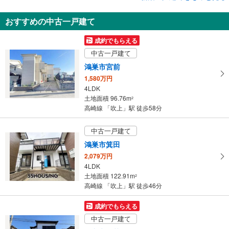
新築一戸建て
おすすめの中古一戸建て
鴻巣市箕田
2,480万円
成約でもらえる
4LDK
中古一戸建て
土地面積 143.28m
2
高崎線 「吹上」駅 徒歩68分
鴻巣市宮前
1,580万円
4LDK
土地面積 96.76m
2
高崎線 「吹上」駅 徒歩58分
中古一戸建て
鴻巣市箕田
2,079万円
4LDK
土地面積 122.91m
2
高崎線 「吹上」駅 徒歩46分
成約でもらえる
中古一戸建て