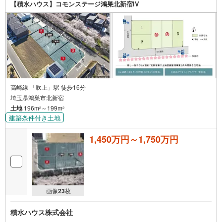
【積水ハウス】コモンステージ鴻巣北新宿IV
高崎線 「吹上」駅 徒歩16分
埼玉県鴻巣市北新宿
土地
196m
～199m
2
2
建築条件付き土地
1,450万円～1,750万円
画像
23
枚
積水ハウス株式会社