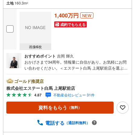
土地
160.3m
2
1,400万円
NEW
成約でもらえる
画像
6
枚
おすすめポイント
吉岡 輝久
おかげさまで34周年。情報量に自信があり。お気軽にお問
い合わせください。＜エステート白馬 上尾駅前店を選ぶ5
つのポイント＞1.JR高崎線「上尾駅」から徒歩1分駅前の
「イトーヨーカドー上尾駅前店」内に立地。2.無料駐車場
ゴールド推奨店
完備のお店立体駐車場は全480台収容可。駐車場完備してま
株式会社エステート白馬 上尾駅前店
す。3.大型キッズスペース当店自慢のキッズスペースをぜ
4.87
不動産会社レビュー 31件
ひご覧ください。店内におむつ替えコーナーもご用意して
ます。4.年中無休・365日営業でお手伝い営業時間:10時～2
資料をもらう
（無料）
0時まで。スピードある対応が自慢のお店です。5.提携FP
への無料個別相談サービス社外の中立的なファイナンシャ
ルプランナーと無料相談。ローン返済について、老後や学
電話する
（通話料無料）
費等も含めたシミュレーションをご提案できます。当店で
は物件情報のほか、水害その他のハザード情報を提供して