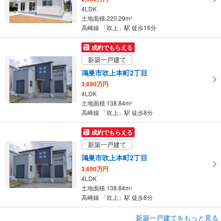
ー
4LDK
ジ
土地面積 220.29m
2
に
高崎線 「吹上」駅 徒歩16分
保
存
成約でもらえる
す
新築一戸建て
る
鴻巣市吹上本町2丁目
3,690万円
4LDK
土地面積 138.84m
2
高崎線 「吹上」駅 徒歩8分
成約でもらえる
新築一戸建て
鴻巣市吹上本町2丁目
3,690万円
4LDK
土地面積 138.84m
2
高崎線 「吹上」駅 徒歩8分
成約でもらえる
新築一戸建てをもっと見る