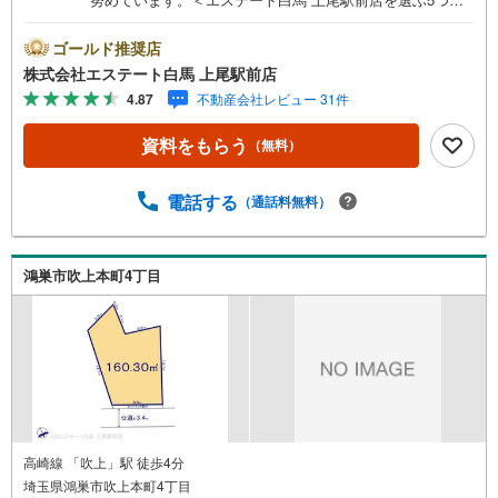
ポイント＞1.JR高崎線「上尾駅」から徒歩1分駅前の「イト
ーヨーカドー上尾駅前店」内に立地。2.無料駐車場完備の
ゴールド推奨店
お店立体駐車場は全480台収容可。駐車場完備してます。3.
株式会社エステート白馬 上尾駅前店
大型キッズスペース当店自慢のキッズスペースをぜひご覧
4.87
不動産会社レビュー 31件
ください。店内におむつ替えコーナーもご用意してます。
4.年中無休・365日営業でお手伝い営業時間:10時～20時ま
資料をもらう
（無料）
で。スピードある対応が自慢のお店です。5.提携FPへの無
料個別相談サービス社外の中立的なファイナンシャルプラ
ンナーと無料相談。ローン返済について、老後や学費等も
電話する
（通話料無料）
含めたシミュレーションをご提案できます。当店には宅地
建物取引士やファイナンシャルプランナー、住宅ローンア
ドバイザーなど、専門資格を持つスタッフが多数在籍して
鴻巣市吹上本町4丁目
おります。お客様からの資料請求、お問い合わせをお待ち
しております。
高崎線 「吹上」駅 徒歩4分
埼玉県鴻巣市吹上本町4丁目