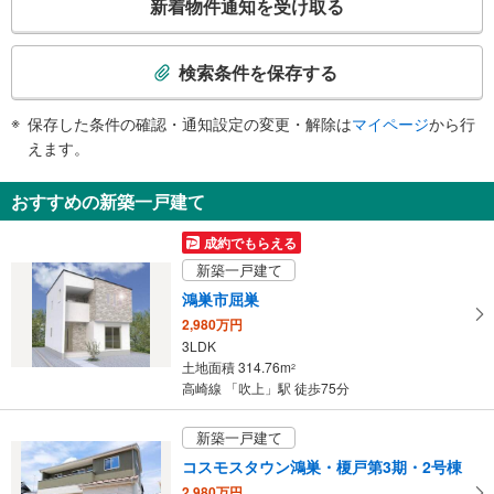
新着物件通知を受け取る
・各ホーム⇔改札
の
トイレ
検
索
《多機能トイレ》
検索条件を保存する
・改札内
条
その他
件
保存した条件の確認・通知設定の変更・解除は
マイページ
から行
で
・点字運賃表
えます。
通
知
おすすめの新築一戸建て
を
受
成約でもらえる
け
新築一戸建て
取
鴻巣市屈巣
る
2,980万円
・
3LDK
条
土地面積 314.76m
2
件
高崎線 「吹上」駅 徒歩75分
を
マ
新築一戸建て
イ
コスモスタウン鴻巣・榎戸第3期・2号棟
ペ
2,980万円