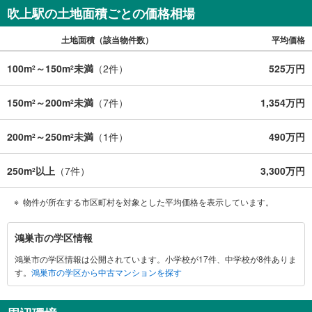
吹上駅の土地面積ごとの価格相場
土地面積（該当物件数）
平均価格
100m
～150m
未満
（
2
件）
525万円
2
2
150m
～200m
未満
（
7
件）
1,354万円
2
2
200m
～250m
未満
（
1
件）
490万円
2
2
250m
以上
（
7
件）
3,300万円
2
物件が所在する市区町村を対象とした平均価格を表示しています。
鴻
鴻巣市の学区情報
巣
鴻巣市の学区情報は公開されています。小学校が17件、中学校が8件ありま
市
す。
鴻巣市の学区から中古マンションを探す
に
関
す