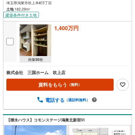
埼玉県鴻巣市吹上本町5丁目
土地
182.29m
2
建築条件付き土地
1,400万円
画像
30
枚
株式会社 三国ホーム 吹上店
資料をもらう
（無料）
電話する
（通話料無料）
【積水ハウス】コモンステージ鴻巣北新宿VI