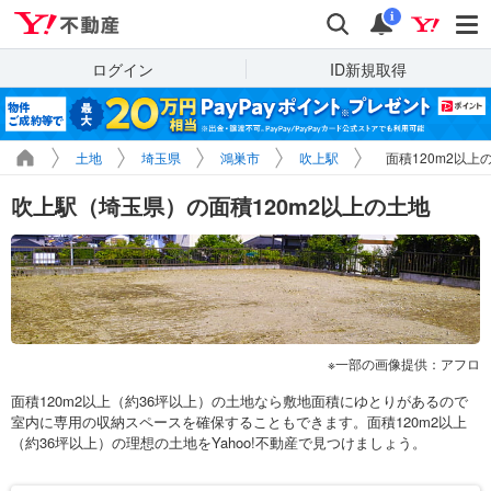
Yahoo!不動産
検索
通知
i
ログイン
ID新規取得
土地
埼玉県
鴻巣市
吹上駅
面積120m2以上
吹上駅（埼玉県）の面積120m2以上の土地
一部の画像提供：アフロ
面積120m2以上（約36坪以上）の土地なら敷地面積にゆとりがあるので
室内に専用の収納スペースを確保することもできます。面積120m2以上
（約36坪以上）の理想の土地をYahoo!不動産で見つけましょう。