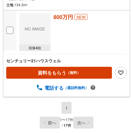
土地
134.3m
2
800万円
NEW
画像
4
枚
センチュリー21ハウスウェル
資料をもらう
（無料）
電話する
（通話料無料）
1
1
〜
17
件
前へ
次へ
/
17
件