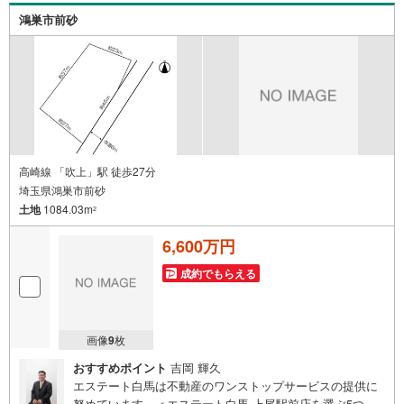
ルプランナーと無料相談。
鴻巣市前砂
高崎線 「吹上」駅 徒歩27分
埼玉県鴻巣市前砂
土地
1084.03m
2
6,600万円
成約でもらえる
画像
9
枚
おすすめポイント
吉岡 輝久
エステート白馬は不動産のワンストップサービスの提供に
努めています。＜エステート白馬 上尾駅前店を選ぶ5つの