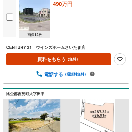
490万円
画像
12
枚
CENTURY 21 ウインズホームさいたま店
資料をもらう
（無料）
電話する
（通話料無料）
比企郡吉見町大字田甲