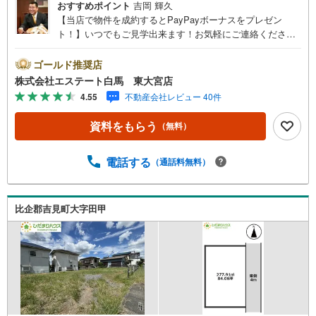
おすすめポイント
吉岡 輝久
【当店で物件を成約するとPayPayボーナスをプレゼン
ト！】いつでもご見学出来ます！お気軽にご連絡くださ
い。当店は東大宮駅東口から徒歩3分。電車でもお車でもご
来店しやすい店舗です。お気軽にお立ち寄り下さい。～人
ゴールド推奨店
気のリモート見学・リモート相談サービス～・小さいお子
株式会社エステート白馬 東大宮店
様や家事で外出できない、天気が悪く外出したくない時・L
4.55
不動産会社レビュー 40件
INEやZOOMなど無料のアプリですぐにご利用いただけま
す・リモート見学はスタッフがご興味ある物件の現地から
資料をもらう
（無料）
映像をお届けします・写真では伝わりにくい「空気感」や
違うアングルからみたかったリビングの「見え方」なども
しっかり確認できます・リモート相談は第三者による住宅
電話する
（通話料無料）
ローンや家計相談を専門のファイナンシャルプランナーと1
対1で・バーチャル背景でプライバシーも安心・忙しいパー
トナーに変わって予め確認も・別々の場所から家族みんな
比企郡吉見町大字田甲
で参加もできます・お気軽にご相談下さい～営業時間～9:3
0～18:30こちらのお時間でしたらお電話でのお問合せがス
ムーズですお気軽にお問合せください