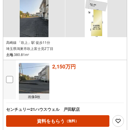
高崎線 「吹上」駅 徒歩11分
埼玉県鴻巣市吹上富士見2丁目
土地
380.81m
2
2,150万円
画像
3
枚
センチュリー21ハウスウェル 戸田駅店
資料をもらう
（無料）