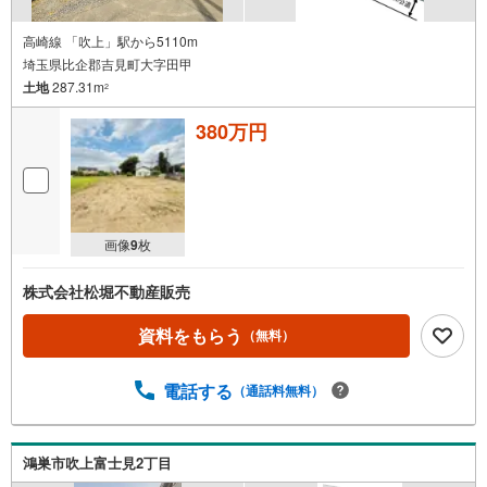
高崎線 「吹上」駅から5110m
埼玉県比企郡吉見町大字田甲
土地
287.31m
2
380万円
画像
9
枚
株式会社松堀不動産販売
資料をもらう
（無料）
電話する
（通話料無料）
鴻巣市吹上富士見2丁目