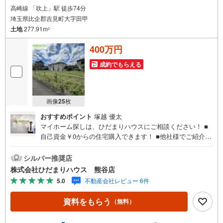
高崎線 「吹上」駅 徒歩74分
埼玉県比企郡吉見町大字田甲
土地
277.91m
2
400万円
成約でもらえる
画像
25
枚
おすすめポイント
塚越 優太
マイホーム探しは、ひだまりハウスにご相談ください！ ■
自己資金￥0からの住宅購入できます！ ■他社様でご紹介さ
れている物件も一緒にご提案できます。 ■インターネット
非公開の物件もご紹介可能 ■ご希望の方にはメールでのや
シルバー推奨店
りとりだけで大丈夫です。 ■お忙しいときは現地待合せ＆
株式会社ひだまりハウス 熊谷店
現地解散できます。 ■平日のご見学希望大歓迎です！ ■住
5.0
不動産会社レビュー 6件
宅ローンアドバイザーが銀行手続きをお手伝い！店内には
キッズスペースがあり、お子様連れのお客様もおうち探
資料をもらう
（無料）
し・ご相談に集中出来ます。ます お子様に『またひだまり
ハウスに行きたい！』と言って貰えるようなお店です。■夜