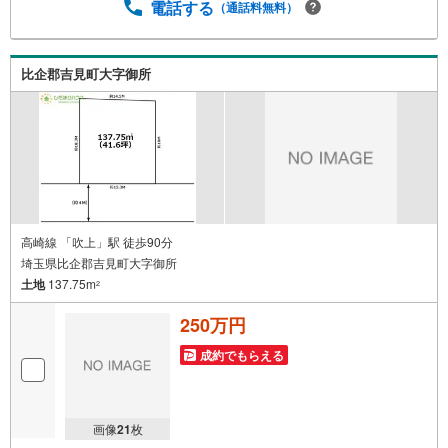
間のご見学・送迎も喜んで！照明をご用意しております。
電話する
（通話料無料）
■地元業者ならではの情報あり（新着・非公開情報、地元低
金利の銀行をご紹介！など） ■無料で住宅ローン事前審査
OK！審査を通すチカラが違います。お客様をお待たせする
比企郡吉見町大字御所
事は、御座いません！★上尾市のひだまりハウス★にお任
せください◆『頭金0円』で住宅購入が可能です！ ファイ
ナンシャルプランナーがおり、お客様ごとに合った住宅ロ
ーンの組み方をアドバイスさせて頂きます！ ■他社様でご
紹介されている物件もご提案できます
高崎線 「吹上」駅 徒歩90分
埼玉県比企郡吉見町大字御所
土地
137.75m
2
250万円
成約でもらえる
画像
21
枚