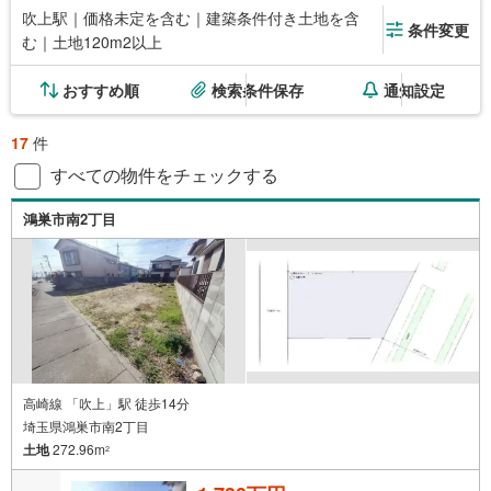
吹上駅｜価格未定を含む｜建築条件付き土地を含
条件変更
む｜土地120m2以上
おすすめ順
検索条件保存
通知設定
17
件
すべての物件をチェックする
鴻巣市南2丁目
高崎線 「吹上」駅 徒歩14分
埼玉県鴻巣市南2丁目
土地
272.96m
2