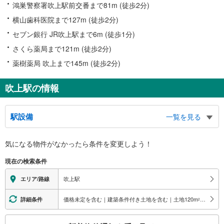
鴻巣警察署吹上駅前交番まで81m (徒歩2分)
横山歯科医院まで127m (徒歩2分)
セブン銀行 JR吹上駅まで6m (徒歩1分)
さくら薬局まで121m (徒歩2分)
薬樹薬局 吹上まで145m (徒歩2分)
吹上駅の情報
駅設備
一覧を見る
バリアフリー状況
気になる物件がなかったら
条件を変更しよう！
※段差なしでの移動経路
（○：有り △：要駅員設備 ×：無し）
現在の検索条件
地上⇔改札⇔ホーム：○
エレベータ
吹上駅
エリア/路線
・各ホーム⇔改札
・改札⇔北口
価格未定を含む｜建築条件付き土地を含む｜土地120
m
以上
詳細条件
2
・改札⇔南口
エスカレータ
こ