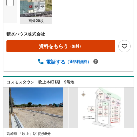
画像
20
枚
積水ハウス株式会社
資料をもらう
（無料）
電話する
（通話料無料）
コスモスタウン 吹上本町1期 9号地
高崎線 「吹上」駅 徒歩9分