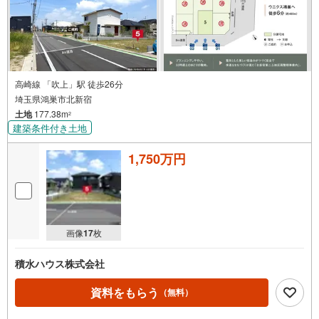
高崎線 「吹上」駅 徒歩26分
埼玉県鴻巣市北新宿
土地
177.38m
2
建築条件付き土地
1,750万円
画像
17
枚
積水ハウス株式会社
資料をもらう
（無料）