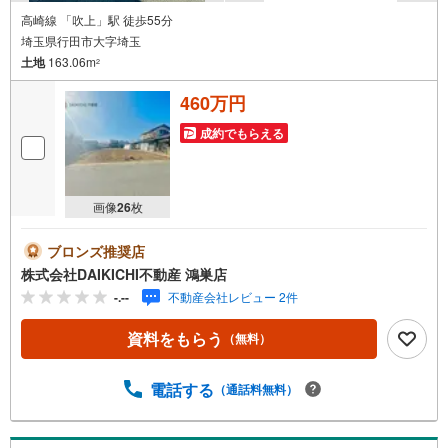
高崎線 「吹上」駅 徒歩55分
埼玉県行田市大字埼玉
土地
163.06m
2
460万円
成約でもらえる
画像
26
枚
ブロンズ推奨店
株式会社DAIKICHI不動産 鴻巣店
-.--
不動産会社レビュー 2件
資料をもらう
（無料）
電話する
（通話料無料）