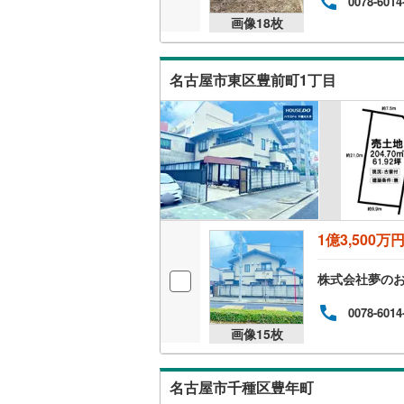
0078-6014
後藤寺線
(
画像
18
枚
東北新幹
名古屋市東区豊前町1丁目
秋田新幹
山陽新幹
西九州新
地下鉄
札幌市営
仙台市地
1億3,500万
東京メト
株式会社夢のお
東京メト
0078-6014
東京メト
画像
15
枚
都営浅草
名古屋市千種区豊年町
都営大江