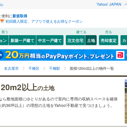
Yahoo! JAPAN
ル
と便利に
新規取得
初回購入限定、アプリで使えるお得なクーポン
検索条件を保存しました
買う
建てる
売る
28
)
札沼線
(
7
)
建ち方、日当たり
ョン
新築一戸建て
中古一戸建て
注文住宅
土地
売却査定
カ
この検索条件の新着物件通知は、
マイページ
から設定できます。
室蘭本線
(
6
)
以上
（
6
）
角地
（
1
）
岩手
宮城
秋田
山形
20
)
富良野線
(
0
)
宮ノ越
)
(
0
)
(
0
)
(
0
)
(
0
)
(
0
)
3
）
整形地
（
1
）
(
0
)
千種駅、価格未定を含む、建築条件付き土地を含む、土
神奈川
埼玉
千葉
茨城
1
)
釧網本線
(
0
)
名古屋市
千種区
千種駅
面積120m2以上の物件一覧
地120
m
以上
2
契約、入居関連など
2
)
水郡線
(
132
)
長野
富山
石川
福井
20m2以上
（
2
）
第一種低層住居専用地域
（
1
）
の土地
)
(
0
)
(
0
)
(
0
)
(
1
)
(
0
)
(
4
)
5
)
上越線
(
47
)
閉じる
閉じる
お気に入りリストを見る
お気に入りリストを見る
閉じる
閉じる
岐阜
静岡
三重
土地なら敷地面積にゆとりがあるので室内に専用の収納スペースを確保
検索条件を保存する
5
)
水戸線
(
46
)
（約36坪以上）の理想の土地をYahoo!不動産で見つけましょう。
)
仙山線
(
159
)
マイページ
駅が始発駅
（
0
）
海まで2km以内
（
0
）
1
)
(
43
)
(
3
)
(
10
)
(
99
)
(
60
)
(
77
)
兵庫
京都
滋賀
奈良
)
気仙沼線
(
3
)
応