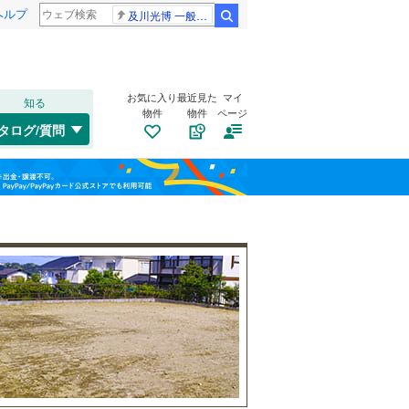
ヘルプ
及川光博 一般女性
検索
お気に入り
最近見た
マイ
知る
物件
物件
ページ
千歳線
(
8
)
タログ/質問
日高本線
(
0
)
南道路
（
2
）
福島
宗谷本線
(
0
)
(
13
)
(
0
)
(
0
)
古家あり
（
1
）
栃木
群馬
山梨
東北本線
(
859
)
川越線
(
191
)
(
1
)
(
4
)
(
0
)
吾妻線
(
29
)
日光線
(
116
)
仙石線
(
161
)
小学校まで1km以内
（
4
）
(
60
)
(
2
)
(
9
)
和歌山
大船渡線
(
1
)