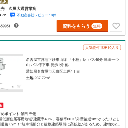
外でのご内覧もご対応いたします。＼本物件の他にも気になる物件がある
奨店
/不動産業者間で不動産情報が共有されているので、名古屋市全域や、その
販売 久屋大通営業所
0
)
鶴見線
(
21
)
接エリアでもご内覧が可能です！ 【ウィル不動産販売 久屋大通営業所】
不動産会社レビュー 18件
4.72
下鉄東山線「栄」駅7A出口から徒歩1分、名城線「久屋大通」駅7A出口か
5
)
根岸線
(
82
)
1分◎お子様が遊べるキッズスペースあり◎営業時間 10:00～19:00（定
資料をもらう
-59951
無料
無し） 上記時間はお電話が繋がりやすくなっております。ぜひお気軽にご
5
)
中央本線（JR東日本）
(
813
)
下さい！現地を見学される場合は「室内・現地を見学する（無料）」ボタ
りご希望の日時をご記入いただけますとスムーズにご案内が可能です。
153
)
八高線
(
592
)
人気物件TOP10入り
10
)
大糸線（JR東日本）
(
11
)
名古屋市営地下鉄東山線 「千種」駅 バス49分 島田一つ
各駅停車）
(
129
)
埼京線
(
148
)
山 バス停下車 徒歩1分 他
愛知県名古屋市天白区土原4丁目
)
東海道本線（JR東海）
(
823
)
土地
237.72m
2
2
)
飯田線
(
321
)
)
高山本線（JR東海）
(
43
)
JR東海）
(
72
)
紀勢本線（JR東海）
(
10
)
る
すめポイント
飯田 千遥
博多南線
(
25
)
種低層住居専用地域*建蔽率40％、容積率60％*外壁後退1m*ゆったりとし
面道路7.9m！*駐車場部分と建物建築場所に高低差があるため、建物の2階
R西日本）
(
1
)
北陸本線
(
34
)