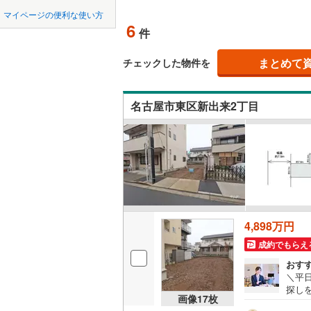
中国
鳥取
北上線
(
1
)
マイページの便利な使い方
(
6
)
(
3
)
(
6
オンライ
6
件
山田線
(
6
)
四国
徳島
大湊線
(
0
)
まとめて
オンライ
チェックした物件を
九州・沖縄
福岡
只見線
(
3
)
(
15
)
(
8
)
(
6
名古屋市東区新出来2丁目
奥羽本線
(
男鹿線
(
1
)
0
0
0
0
0
0
該当物件
該当物件
該当物件
該当物件
該当物件
該当物件
件
件
件
件
件
件
(
3
)
(
1
)
(
1
羽越本線
(
飯山線
(
0
)
湘南新宿
4,898万円
(
612
)
成約でもらえ
外房線
(
68
おす
＼平
成田線
(
13
探し
画像
17
枚
前1
東金線
(
23