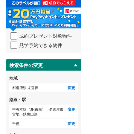
取
る
武蔵野線
(
417
)
・
条
横須賀線
(
181
)
件
を
青梅線
(
234
)
成約プレゼント対象物件
マ
イ
小海線
(
36
)
見学予約できる物件
ペ
ー
京浜東北線
(
322
)
ジ
に
検索条件の変更
総武線
(
274
)
保
存
御殿場線
(
91
)
地域
す
る
中央本線（JR東海）
(
319
)
都道府県 未選択
変更
太多線
(
75
)
路線・駅
名松線
(
3
)
中央本線（JR東海）、名古屋市
変更
営地下鉄東山線
東海道本線（JR西日本）
(
306
)
千種
変更
小浜線
(
5
)