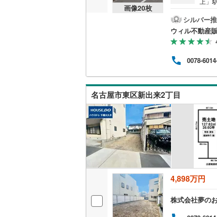
上」
画像
20
枚
約1
桜井線
(
60
す！
シルバー推
ただ
阪和線
(
97
ウィル不動産
◆「
「新栄
おおさか
～1
0078-6014
さい
内子線
(
0
)
ただ
数の
鳴門線
(
2
)
ォー
名古屋市東区新出来2丁目
の同
土讃線
(
84
鹿児島本
三角線
(
10
長崎本線
(
佐世保線
(
4,898万円
豊肥本線
(
株式会社夢のお
日南線
(
19