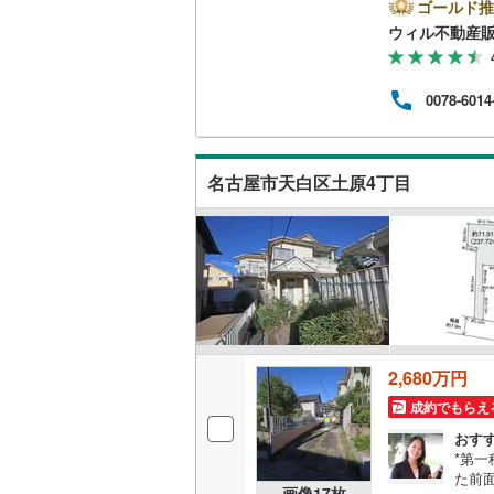
時間
ゴールド推
方へ
ウィル不動産
南武線
(
11
他隣
◎地
横浜線
(
72
ら徒歩
0078-6014
休日
相模線
(
44
連絡
ンよ
五日市線
(
名古屋市天白区土原4丁目
篠ノ井線
(
常磐線（
伊東線
(
45
身延線
(
16
武豊線
(
40
2,680万円
関西本線（
成約でもらえ
おす
参宮線
(
3
)
*第一
た前
大糸線（J
画像
17
枚