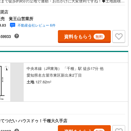
駅まで徒歩約8分の立地で通勤・お出かけに大変便利ですね！◆土地面積は
73平米（約52坪）ございます！◆角地につき、開放感があり風通し良好で
)
片町線
(
43
)
◆建築条件はございません！お好きなハウスメーカー・工務店をお選びい
奨店
けます！◆「千種小学校」まで徒歩約6分◆「今池中学校」まで徒歩約5分
)
関西空港線
(
2
)
販売 覚王山営業所
タッチもとこい」まで徒歩約3分◆緑豊かな「吹上公園」まで徒歩約6分、
不動産会社レビュー 6件
4.83
公園」まで徒歩約10分！休日の楽しみも増えますね！【営業時間 10:00
東線
(
12
)
本四備讃線
(
7
)
9:00】上記時間はお電話が繋がりやすくなっております。お気軽にご連絡下
資料をもらう
-59933
無料
！現地を見学される場合はご見学予約ボタンよりご希望の日時をご記入い
予土線
(
0
)
けますとスムーズにご案内が可能です。**住宅ローン**諸費用込融資や築年
古い物件のローンも得意としており、最適な銀行をご提案します。**リフ
徳島線
(
5
)
ム**理想の間取り、テイストを作り上げられます！リフォームプランナー
行も可能です。
)
土讃線
(
9
)
中央本線（JR東海） 「千種」駅 徒歩17分 他
線
(
474
)
香椎線
(
63
)
愛知県名古屋市東区新出来2丁目
土地
127.62m
2
)
肥薩線
(
3
)
13
)
唐津線
(
1
)
1
)
大村線
(
1
)
65
)
日豊本線
(
304
)
てつだい ハウスドゥ！千種大久手店
)
吉都線
(
10
)