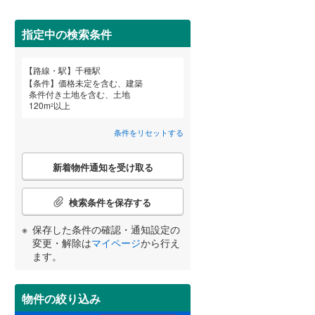
田沢湖線
(
5
)
指定中の検索条件
八戸線
(
0
)
磐越西線
(
34
)
詳しく見る
路線・駅
千種駅
宮崎
鹿児島
沖縄
条件
価格未定を含む、建築
陸羽西線
(
1
)
条件付き土地を含む、土地
(
0
)
(
0
)
(
6
)
120
m
以上
2
左沢線
(
23
)
条件をリセットする
津軽線
(
4
)
する
る
条件をリセットする
条件をリセットする
条件をリセットする
条件をリセットする
条件をリセットする
条件をリセットする
こ
藤が丘
信越本線
(
34
)
新着物件通知を受け取る
の
(
40
)
検
弥彦線
(
0
)
索
検索条件を保存する
条
総武本線
(
589
)
件
保存した条件の確認・通知設定の
で
変更・解除は
マイページ
から行え
通
ます。
京葉線
(
43
)
知
を
久留里線
(
177
)
受
物件の絞り込み
け
山手線
(
38
)