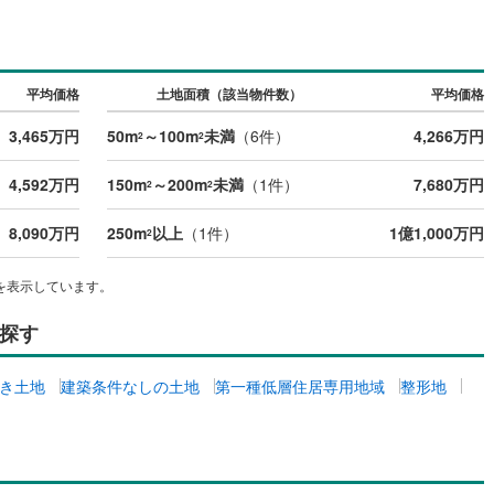
道
(
11
)
北越急行ほくほく線
(
1
)
平均価格
土地面積（該当物件数）
平均価格
て銀河鉄道
(
6
)
青い森鉄道
(
6
)
3,465万円
50m
～100m
未満
（
6
件）
4,266万円
弘南線
(
0
)
弘南鉄道大鰐線
(
0
)
2
2
鉄道鳥海山ろく線
(
1
)
福島交通飯坂線
(
37
)
4,592万円
150m
～200m
未満
（
1
件）
7,680万円
2
2
長野線
(
4
)
上田電鉄別所線
(
3
)
8,090万円
250m
以上
（
1
件）
1億1,000万円
2
イトレール
(
92
)
関東鉄道竜ケ崎線
(
8
)
を表示しています。
鉄道大洗鹿島線
(
128
)
ひたちなか海浜鉄道湊線
(
9
)
探す
66
)
千葉都市モノレール
(
107
)
鉄道上毛線
(
83
)
秩父鉄道
(
57
)
き土地
建築条件なしの土地
第一種低層住居専用地域
整形地
線
(
27
)
つくばエクスプレス
(
107
)
214
)
京成押上線
(
9
)