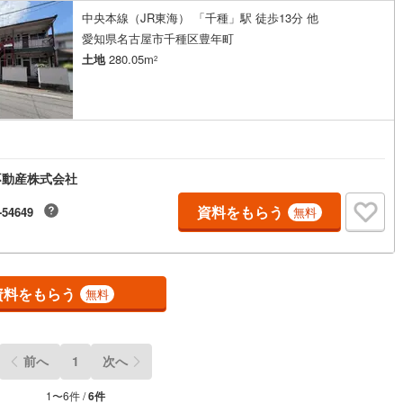
中央本線（JR東海） 「千種」駅 徒歩13分 他
愛知県名古屋市千種区豊年町
営地下鉄東山線
(
151
)
名古屋市営地下鉄名城線
(
133
)
土地
280.05m
2
営地下鉄桜通線
(
86
)
名古屋市営地下鉄上飯田線
(
15
)
地下鉄烏丸線
(
76
)
京都市営地下鉄東西線
(
56
)
円
tro今里筋線
(
6
)
OsakaMetro御堂筋線
(
26
)
不動産株式会社
tro四つ橋線
(
2
)
OsakaMetro中央線
(
6
)
資料をもらう
-54649
無料
tro堺筋線
(
2
)
神戸市営地下鉄西神・山手線
(
28
)
下鉄空港線
(
48
)
福岡市地下鉄箱崎線
(
5
)
資料をもらう
無料
2
)
函館市電
(
0
)
りび鉄道
(
0
)
わたらせ渓谷鐵道
(
17
)
前へ
1
次へ
行
(
42
)
会津鉄道
(
4
)
縦貫鉄道
(
0
)
しなの鉄道北しなの線
(
4
)
1
〜
6
件 /
6
件