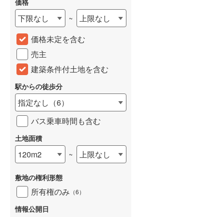
価格
城端線
(
0
)
下限なし
上限なし
~
関西本線（JR西日本）
(
214
)
価格未定を含む
大阪環状線
(
8
)
売主
山陽本線（JR西日本）
(
393
)
建築条件付土地を含む
姫新線
(
114
)
駅からの徒歩分
指定なし
（
6
）
吉備線
(
24
)
バス乗車時間も含む
芸備線
(
50
)
土地面積
可部線
(
70
)
120m2
上限なし
~
宇部線
(
2
)
山陰本線
(
177
)
敷地の権利形態
所有権のみ
（
6
）
境線
(
13
)
情報公開日
奈良線
(
79
)