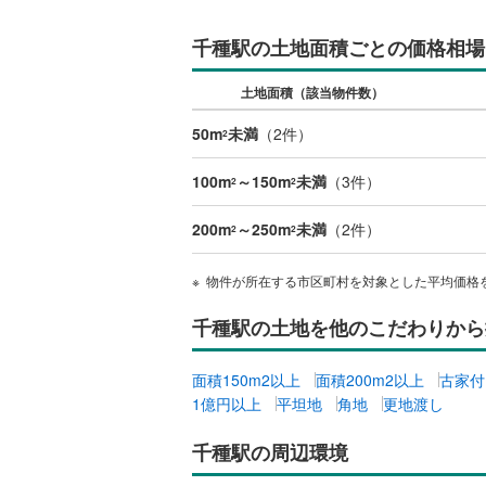
千種駅の土地面積ごとの価格相場
いすみ鉄
土地面積（該当物件数）
IGRいわ
50m
未満
（
2
件）
弘南鉄道
2
由利高原
100m
～150m
未満
（
3
件）
2
2
長野電鉄
200m
～250m
未満
（
2
件）
2
2
宇都宮ラ
物件が所在する市区町村を対象とした平均価格
鹿島臨海
千種駅の土地を他のこだわりから
小湊鐵道
(
上毛電気
面積150m2以上
面積200m2以上
古家付
1億円以上
平坦地
角地
更地渡し
流鉄流山
千種駅の周辺環境
京成本線
(