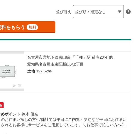
島根
岡山
広島
山口
釜石線
(
0
)
)
(
4
)
ン内見(相談)可
（
5
）
IT重説可
（
1
）
並び替え
花輪線
(
1
)
香川
愛媛
高知
保存した条件を見る
磐越東線
(
37
)
資料をもらう
ン対応とは？
無料
佐賀
長崎
熊本
大分
陸羽東線
(
23
)
)
(
7
)
(
0
)
(
1
)
(
1
)
(
4
)
(
1
)
60
)
米坂線
(
0
)
名古屋市営地下鉄東山線 「千種」駅 徒歩20分 他
五能線
(
0
)
この条件で検索する
この条件で検索する
この条件で検索する
この条件で検索する
この条件で検索する
この条件で検索する
市区町村以下を選択
市区町村を選択す
駅を選択する
愛知県名古屋市東区新出来2丁目
星ケ丘
2
)
(
20
)
(
21
)
(
20
)
(
20
)
(
12
)
5
)
白新線
(
5
)
土地
127.62m
2
(
26
)
越後線
(
17
)
ライン（宇都宮～逗子）
湘南新宿ライン（前橋～小田原）
(
641
)
る
7
)
内房線
(
477
)
すめポイント
鈴木 優奈
日のお住まい探しの方へ/弊社では平日にご内覧・契約など平日にお住まい
2
)
鹿島線
(
4
)
をされるお客様にサービスをご用意しています。＼お仕事で忙しい方へ/午
0時から午後7時まで”毎日”営業しています。事前にご予約頂きましたら営業
8
)
東海道本線
(
344
)