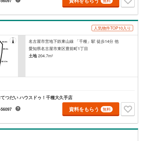
資料をもらう
-56097
無料
10
)
宮崎空港線
(
4
)
線
(
290
)
上越新幹線
(
102
)
人気物件TOP10入り
線
(
116
)
北陸新幹線
(
190
)
名古屋市営地下鉄東山線 「千種」駅 徒歩14分 他
線
(
145
)
北陸新幹線（JR西日本）
(
8
)
愛知県名古屋市東区豊前町1丁目
幹線
(
1
)
土地
204.7m
2
地下鉄南北線
(
12
)
札幌市営地下鉄東西線
(
12
)
下鉄南北線
(
232
)
仙台市地下鉄東西線
(
81
)
円
ロ丸ノ内線
(
42
)
東京メトロ丸ノ内方南支線
(
12
)
てつだい ハウスドゥ！千種大久手店
ロ東西線
(
41
)
東京メトロ千代田線
(
35
)
資料をもらう
-56097
無料
ロ半蔵門線
(
13
)
東京メトロ南北線
(
32
)
線
(
23
)
都営三田線
(
37
)
戸線
(
35
)
横浜市営地下鉄ブルーライン
(
267
)