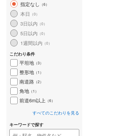
指定なし
（
6
）
和歌山線
(
159
)
本日
（
0
）
東西線
(
4
)
3日以内
（
0
）
予讃線
(
27
)
5日以内
（
0
）
高徳線
(
19
)
1週間以内
（
0
）
牟岐線
(
8
)
こだわり条件
平坦地
（
3
）
山陽本線（JR九州）
(
6
)
整形地
（
1
）
篠栗線
(
48
)
南道路
（
2
）
指宿枕崎線
(
231
)
角地
（
1
）
筑肥線
(
33
)
前道6m以上
（
6
）
久大本線
(
61
)
すべてのこだわりを見る
日田彦山線
(
19
)
キーワードで探す
筑豊本線
(
42
)