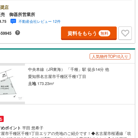
日当たり良好です。*現状、1階75.63平米、2階64.04平米の建物が建って
す。～建築プランのご提案も承ります！～バス停「島田一つ山」まで徒歩4
奨店
5
)
七尾線
(
2
)
ス1本で下記駅まで行けます。～地下鉄東山線～・千種・今池～地下鉄桜通
販売 御器所営業所
・今池・瑞穂運動場西・新瑞橋～地下鉄鶴舞線～・いりなか・原・八事～
高山本線（JR西日本）
(
1
)
不動産会社レビュー 12件
4.75
鉄名城線～・新瑞橋・八事～名鉄名古屋本線・名鉄常滑線～・神宮前
JR西日本）
(
104
)
湖西線
(
183
)
資料をもらう
-59945
無料
福知山線
(
125
)
51
)
播但線
(
113
)
人気物件TOP10入り
)
津山線
(
16
)
中央本線（JR東海） 「千種」駅 徒歩14分 他
愛知県名古屋市千種区千種1丁目
)
伯備線
(
34
)
土地
173.23m
2
)
呉線
(
86
)
)
山口線
(
3
)
2
)
美祢線
(
0
)
る
因美線
(
16
)
すめポイント
平田 悠希子
古屋市千種区千種1丁目エリアの売地のご紹介です！◆名古屋市桜通線「吹
草津線
(
63
)