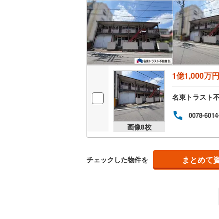
名古屋市
名古屋市
京都市営
1億1,000万
OsakaMe
名東トラスト
OsakaMe
0078-6014
OsakaMe
画像
8
枚
福岡市地
まとめて
チェックした物件を
私鉄・その他
札幌市電
(
道南いさ
阿武隈急
秋田内陸