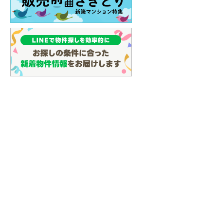
(
102
)
名古屋市営地下鉄鶴舞線
(
96
)
名古屋市営地下鉄名港線
(
40
)
OsakaMetro長堀鶴見緑地線
(
8
)
OsakaMetro谷町線
(
22
)
OsakaMetro千日前線
(
7
)
神戸市営地下鉄海岸線
(
3
)
福岡市地下鉄七隈線
(
126
)
函館市電宝来・谷地頭線
(
0
)
真岡鐵道
(
10
)
山形鉄道フラワー長井線
(
0
)
えちごトキめき鉄道妙高はねうまラ