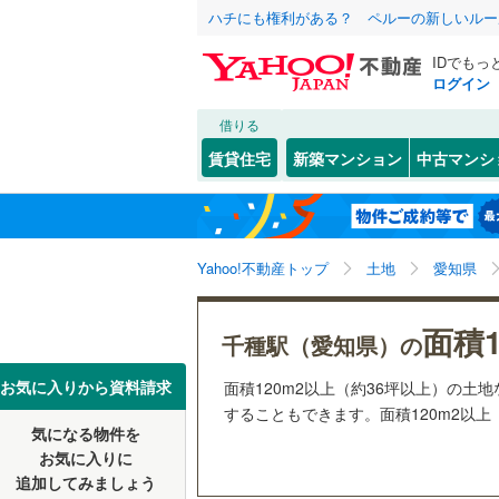
ハチにも権利がある？ ペルーの新しいルー
IDでもっ
ログイン
借りる
北海道
JR
北海道
函館本線
(
こだわり条件
配置、向き、
賃貸住宅
新築マンション
中古マンシ
石勝線
(
0
)
前道6m
東北
青森
根室本線
(
(
0
)
(
0
)
(
0
平坦地
（
関東
東京
石北本線
(
Yahoo!不動産トップ
土地
愛知県
販売、価格、
常磐線
(
54
信越・北陸
新潟
面積1
更地渡し
千種駅（愛知県）の
(
0
)
(
0
)
(
0
高崎線
(
32
東海
愛知
お気に入りから資料請求
面積120m2以上（約36坪以上）の
立地
両毛線
(
25
することもできます。面積120m2以上
烏山線
(
84
気になる物件を
最寄りの
(
0
)
(
10
)
(
1
近畿
大阪
お気に入りに
石巻線
(
44
追加してみましょう
オンライン対