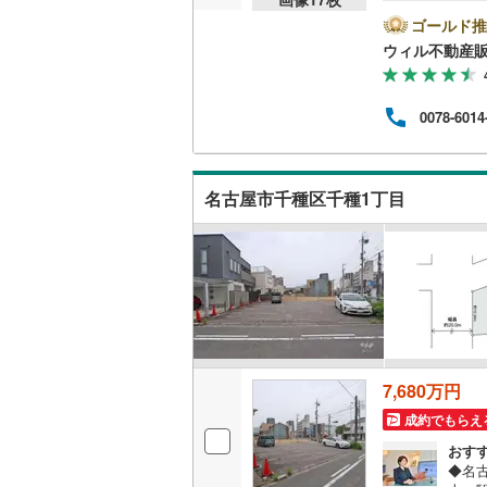
は特に
いま
ゴールド推
越美北線
(
分バ
ウィル不動産
線～
氷見線
(
2
)
地下
紀勢本線（
0078-6014
桜島線
(
1
)
加古川線
(
名古屋市千種区千種1丁目
赤穂線
(
37
宇野線
(
26
福塩線
(
66
岩徳線
(
22
7,680万円
小野田線
(
成約でもらえ
舞鶴線
(
1
)
おす
◆名
木次線
(
1
)