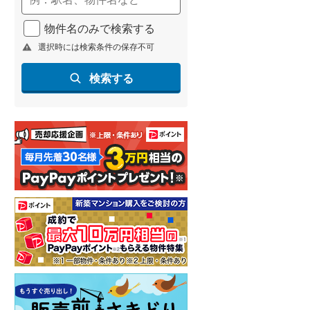
北海道新幹線
(
2
)
物件名のみで検索する
山形新幹線
(
198
)
選択時には検索条件の保存不可
東海道新幹線
(
334
)
検索する
九州新幹線
(
129
)
札幌市営地下鉄東豊線
(
9
)
東京メトロ銀座線
(
10
)
東京メトロ日比谷線
(
24
)
東京メトロ有楽町線
(
25
)
東京メトロ副都心線
(
34
)
都営新宿線
(
38
)
横浜市営地下鉄グリーンライン