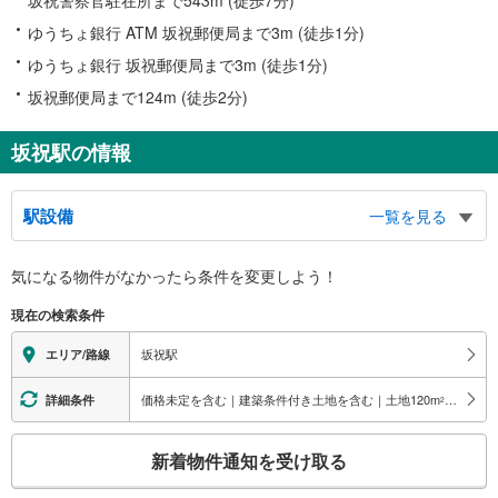
ゆうちょ銀行 ATM 坂祝郵便局まで3m (徒歩1分)
ゆうちょ銀行 坂祝郵便局まで3m (徒歩1分)
坂祝郵便局まで124m (徒歩2分)
坂祝駅の情報
駅設備
一覧を見る
バリアフリー状況
気になる物件がなかったら
条件を変更しよう！
※段差なしでの移動経路
（○：有り △：要駅員設備 ×：無し）
現在の検索条件
地上⇔ホーム：×
坂祝駅
エリア/路線
価格未定を含む｜建築条件付き土地を含む｜土地120
m
以上
詳細条件
2
こ
新着物件通知を受け取る
の
検