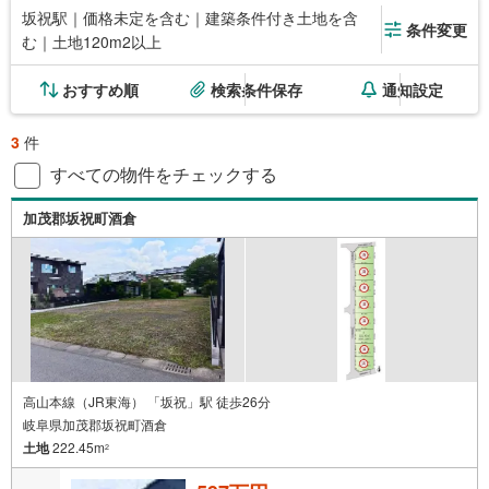
坂祝駅｜価格未定を含む｜建築条件付き土地を含
条件変更
む｜土地120m2以上
おすすめ順
検索条件保存
通知設定
3
件
すべての物件をチェックする
加茂郡坂祝町酒倉
高山本線（JR東海） 「坂祝」駅 徒歩26分
岐阜県加茂郡坂祝町酒倉
土地
222.45m
2