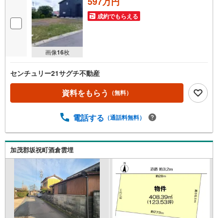
597万円
成約でもらえる
画像
16
枚
センチュリー21サグチ不動産
資料をもらう
（無料）
電話する
（通話料無料）
加茂郡坂祝町酒倉雲埋