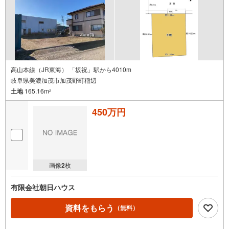
高山本線（JR東海） 「坂祝」駅から4010m
岐阜県美濃加茂市加茂野町稲辺
土地
165.16m
2
450万円
画像
2
枚
有限会社朝日ハウス
資料をもらう
（無料）