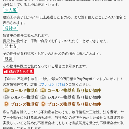
条件にしている土地に表示されます。
未入居
建築工事完了日から1年以上経過したものの、まだ誰も住んだことがない住宅に
表示されます。
賃貸中
賃貸中の物件に表示されます。
賃貸中の物件は、原則ご自身でお住まいいただくことができません。
請求済
その物件が資料請求・お問い合わせ済みの場合に表示されます。
既読
その物件を既にご覧になっている場合に表示されます。
成約でもらえる
【Yahoo!不動産】物件ご成約で最大20万円相当PayPayポイントプレゼント！
の対象物件です。詳細は
プレゼント詳細
をご覧ください。
ゴールド推奨店
ゴールド推奨店 取り扱い物件
シルバー推奨店
シルバー推奨店 取り扱い物件
ブロンズ推奨店
ブロンズ推奨店 取り扱い物件
広告商品を購入している不動産会社のうち、物件情報の正確性、法令遵守、ヤ
フー不動産における成約実績等、当社所定の基準を満たした優良な店舗運営を
実践していると認めた不動産会社（もしくは当該認定を受けた不動産会社の取
扱物件）に表示されます。