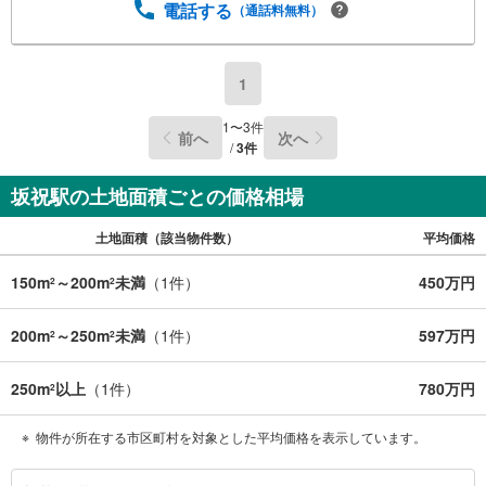
電話する
（通話料無料）
1
1
〜
3
件
前へ
次へ
/
3
件
坂祝駅の土地面積ごとの価格相場
土地面積（該当物件数）
平均価格
150m
～200m
未満
（
1
件）
450万円
2
2
200m
～250m
未満
（
1
件）
597万円
2
2
250m
以上
（
1
件）
780万円
2
物件が所在する市区町村を対象とした平均価格を表示しています。
加