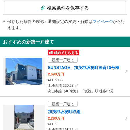
索
検索条件を保存する
条
件
保存した条件の確認・通知設定の変更・解除は
マイページ
から行
で
えます。
通
知
おすすめの新築一戸建て
を
受
成約でもらえる
け
新築一戸建て
取
SUNSTAGE 加茂郡坂祝町酒倉10号棟
る
2,690万円
・
4LDK＋S
条
土地面積 220.23m
2
件
高山本線（JR東海） 「坂祝」駅 徒歩27分
を
マ
新築一戸建て
イ
加茂郡坂祝町取組
ペ
2,280万円
ー
4LDK
ジ
土地面積 168.11m
2