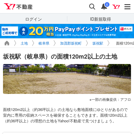
Yahoo!不動産
検索
通知
i
ログイン
ID新規取得
土地
岐阜県
加茂郡坂祝町
坂祝駅
面積120
坂祝駅（岐阜県）の面積120m2以上の土地
一部の画像提供：アフロ
面積120m2以上（約36坪以上）の土地なら敷地面積にゆとりがあるので
室内に専用の収納スペースを確保することもできます。面積120m2以上
（約36坪以上）の理想の土地をYahoo!不動産で見つけましょう。