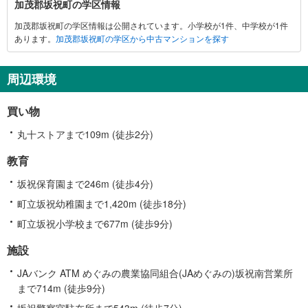
加茂郡坂祝町の学区情報
茂
加茂郡坂祝町の学区情報は公開されています。小学校が1件、中学校が1件
郡
あります。
加茂郡坂祝町の学区から中古マンションを探す
坂
祝
町
周辺環境
に
関
買い物
す
る
丸十ストアまで109m (徒歩2分)
情
教育
報
坂祝保育園まで246m (徒歩4分)
町立坂祝幼稚園まで1,420m (徒歩18分)
町立坂祝小学校まで677m (徒歩9分)
施設
JAバンク ATM めぐみの農業協同組合(JAめぐみの)坂祝南営業所
まで714m (徒歩9分)
坂祝警察官駐在所まで543m (徒歩7分)