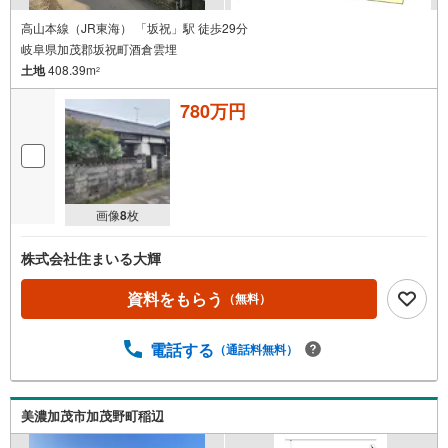
高山本線（JR東海） 「坂祝」駅 徒歩29分
岐阜県加茂郡坂祝町酒倉雲埋
土地
408.39m
2
780万円
画像
8
枚
株式会社住まいる大輝
資料をもらう
（無料）
電話する
（通話料無料）
美濃加茂市加茂野町稲辺