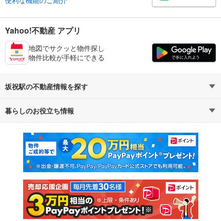
便利な機能のご紹介
Yahoo!不動産 アプリ
地図でサクッと物件探し
物件比較が手軽にできる
坂祝駅の不動産情報を探す
暮らしのお役立ち情報
不動産・住宅
賃貸住宅
マンションカタログ
教えて！住まいの先生
新築マンション
中古マンション
新築一戸建て
中古一戸建て
注文住宅
土地
売却査定