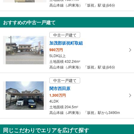
に
高山本線（JR東海） 「坂祝」駅 徒歩6分
保
存
おすすめの中古一戸建て
す
る
中古一戸建て
加茂郡坂祝町取組
980万円
5LDK以上
土地面積 432.24m
2
高山本線（JR東海） 「坂祝」駅 徒歩6分
中古一戸建て
関市西田原
1,300万円
4LDK
土地面積 204.5m
2
高山本線（JR東海） 「坂祝」駅から3490m
同じこだわりでエリアを広げて探す