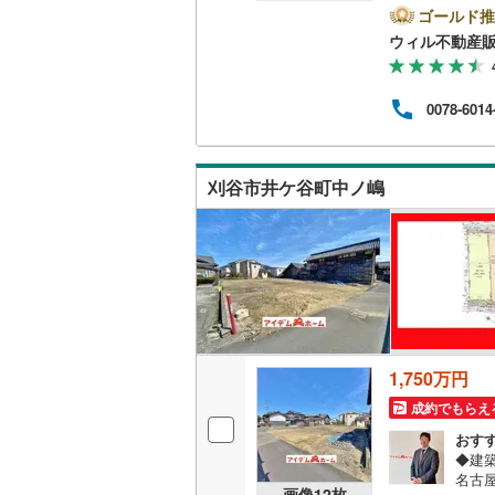
つ替
ゴールド推
けま
南武線
(
11
ウィル不動産
るお
お仕
横浜線
(
73
にご
0078-6014
ンラ
相模線
(
44
休日
外に
五日市線
(
●物
刈谷市井ケ谷町中ノ嶋
こと
篠ノ井線
(
常磐線（
伊東線
(
45
身延線
(
16
武豊線
(
40
1,750万円
関西本線（
成約でもらえ
おす
参宮線
(
3
)
◆建
名古屋
大糸線（J
画像
12
枚