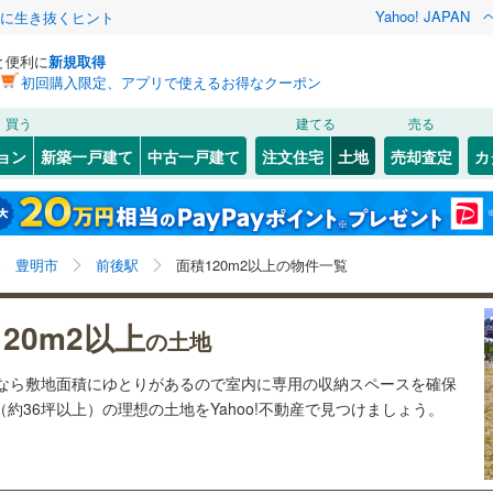
Yahoo! JAPAN
クに生き抜くヒント
と便利に
新規取得
初回購入限定、アプリで使えるお得なクーポン
検索条件を保存しました
買う
建てる
売る
28
)
札沼線
(
7
)
建ち方、日当たり
ョン
新築一戸建て
中古一戸建て
注文住宅
土地
売却査定
カ
この検索条件の新着物件通知は、
マイページ
から設定できます。
室蘭本線
(
6
)
以上
（
1
）
角地
（
0
）
岩手
宮城
秋田
山形
20
)
富良野線
(
0
)
6
)
(
40
)
(
17
)
(
6
)
(
5
)
(
1
)
(
1
)
1
）
整形地
（
1
）
前後駅、価格未定を含む、建築条件付き土地を含む、土
神奈川
埼玉
千葉
茨城
1
)
釧網本線
(
0
)
豊明市
前後駅
面積120m2以上の物件一覧
地120
m
以上
2
契約、入居関連など
5
)
水郡線
(
130
)
一ツ木
長野
富山
石川
福井
0
)
(
5
)
(
9
)
(
15
)
(
10
)
(
5
)
20m2以上
（
1
）
第一種低層住居専用地域
（
1
）
の土地
(
6
)
6
)
上越線
(
47
)
閉じる
閉じる
お気に入りリストを見る
お気に入りリストを見る
閉じる
閉じる
岐阜
静岡
三重
土地なら敷地面積にゆとりがあるので室内に専用の収納スペースを確保
検索条件を保存する
3
)
水戸線
(
46
)
（約36坪以上）の理想の土地をYahoo!不動産で見つけましょう。
)
仙山線
(
160
)
マイページ
駅が始発駅
（
0
）
海まで2km以内
（
0
）
0
)
(
7
)
(
1
)
(
7
)
(
2
)
(
3
)
(
0
)
兵庫
京都
滋賀
奈良
)
気仙沼線
(
3
)
応