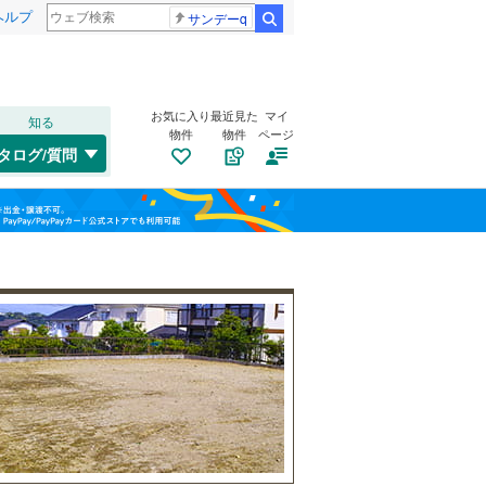
ヘルプ
サンデーq
検索
お気に入り
最近見た
マイ
知る
物件
物件
ページ
千歳線
(
8
)
タログ/質問
日高本線
(
0
)
南道路
（
0
）
福島
宗谷本線
(
0
)
(
1
)
(
3
)
(
9
)
古家あり
（
0
）
栃木
群馬
山梨
東北本線
(
865
)
川越線
(
196
)
(
7
)
(
4
)
(
14
)
吾妻線
(
30
)
日光線
(
113
)
仙石線
(
161
)
小学校まで1km以内
（
2
）
(
7
)
(
4
)
(
4
)
和歌山
大船渡線
(
1
)