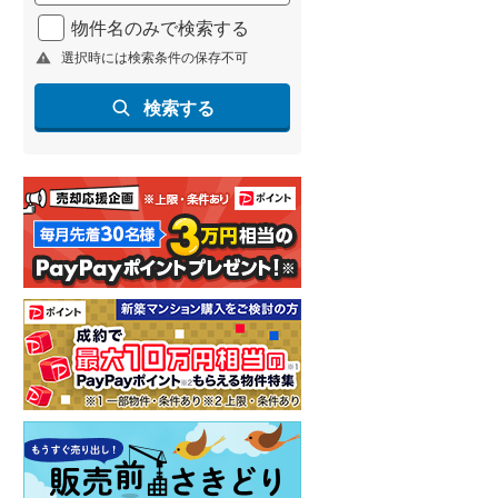
北海道新幹線
(
2
)
物件名のみで検索する
選択時には検索条件の保存不可
山形新幹線
(
201
)
東海道新幹線
(
338
)
検索する
九州新幹線
(
130
)
札幌市営地下鉄東豊線
(
9
)
東京メトロ銀座線
(
11
)
東京メトロ日比谷線
(
24
)
東京メトロ有楽町線
(
25
)
東京メトロ副都心線
(
34
)
都営新宿線
(
39
)
横浜市営地下鉄グリーンライン