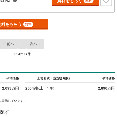
資料をもらう
-52142
無料
10
)
宮崎空港線
(
4
)
線
(
293
)
上越新幹線
(
107
)
資料をもらう
無料
線
(
121
)
北陸新幹線
(
195
)
線
(
142
)
北陸新幹線（JR西日本）
(
8
)
前へ
1
次へ
幹線
(
1
)
1
〜
4
件 /
4
件
地下鉄南北線
(
12
)
札幌市営地下鉄東西線
(
12
)
下鉄南北線
(
236
)
仙台市地下鉄東西線
(
82
)
ロ丸ノ内線
(
42
)
東京メトロ丸ノ内方南支線
(
12
)
平均価格
土地面積（該当物件数）
平均価格
ロ東西線
(
41
)
東京メトロ千代田線
(
36
)
2,093万円
250m
以上
（
1
件）
2,890万円
2
ロ半蔵門線
(
14
)
東京メトロ南北線
(
32
)
を表示しています。
線
(
23
)
都営三田線
(
37
)
探す
戸線
(
35
)
横浜市営地下鉄ブルーライン
(
273
)