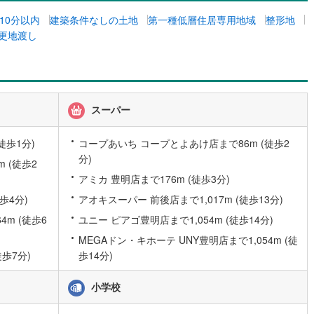
10分以内
建築条件なしの土地
第一種低層住居専用地域
整形地
更地渡し
営地下鉄東山線
(
152
)
名古屋市営地下鉄名城線
(
132
)
営地下鉄桜通線
(
87
)
名古屋市営地下鉄上飯田線
(
15
)
地下鉄烏丸線
(
77
)
京都市営地下鉄東西線
(
56
)
スーパー
tro今里筋線
(
6
)
OsakaMetro御堂筋線
(
26
)
tro四つ橋線
(
2
)
OsakaMetro中央線
(
6
)
徒歩1分)
コープあいち コープとよあけ店まで86m (徒歩2
分)
 (徒歩2
tro堺筋線
(
3
)
神戸市営地下鉄西神・山手線
(
28
)
アミカ 豊明店まで176m (徒歩3分)
下鉄空港線
(
51
)
福岡市地下鉄箱崎線
(
5
)
歩4分)
アオキスーパー 前後店まで1,017m (徒歩13分)
m (徒歩6
ユニー ピアゴ豊明店まで1,054m (徒歩14分)
2
)
函館市電
(
0
)
MEGAドン・キホーテ UNY豊明店まで1,054m (徒
歩7分)
歩14分)
りび鉄道
(
0
)
わたらせ渓谷鐵道
(
17
)
行
(
42
)
会津鉄道
(
4
)
小学校
縦貫鉄道
(
0
)
しなの鉄道北しなの線
(
4
)