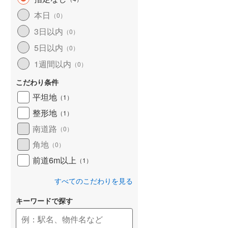
和歌山線
(
160
)
本日
（
0
）
3日以内
東西線
(
4
)
（
0
）
5日以内
（
0
）
予讃線
(
26
)
1週間以内
（
0
）
高徳線
(
19
)
こだわり条件
牟岐線
(
8
)
平坦地
（
1
）
山陽本線（JR九州）
(
6
)
整形地
（
1
）
篠栗線
(
50
)
南道路
（
0
）
角地
指宿枕崎線
(
228
)
（
0
）
前道6m以上
（
1
）
筑肥線
(
33
)
すべてのこだわりを見る
久大本線
(
61
)
キーワードで探す
日田彦山線
(
19
)
筑豊本線
(
41
)