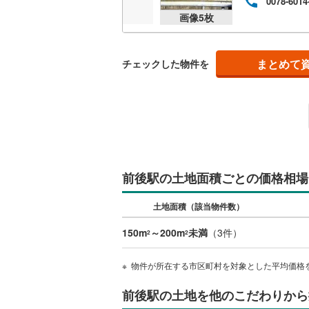
0078-6014
後藤寺線
(
画像
5
枚
東北新幹
まとめて
チェックした物件を
秋田新幹
山陽新幹
西九州新
地下鉄
札幌市営
前後駅の土地面積ごとの価格相場
仙台市地
東京メト
土地面積（該当物件数）
東京メト
150m
～200m
未満
（
3
件）
2
2
東京メト
物件が所在する市区町村を対象とした平均価格
都営浅草
前後駅の土地を他のこだわりから
都営大江