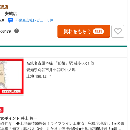
無しのため、お好きなハウスメーカーで建築可能♪■ライフライン工事込価
■スーパー・コンビニ・薬局徒歩5分圏内！《本日見学OK！》営業時間内
奨店
5
)
七尾線
(
2
)
00～19:00）は、下記電話フォームよりお電話をして頂けるとスムーズに見
ム 安城店
ご案内ができます。＜自己資金0円でも大丈夫！＞*水曜日も営業しており
高山本線（JR西日本）
(
1
)
不動産会社レビュー 8件
5.0
！*今から見たい！聞きたい！にスピード対応！*自己資金なしでも購入出
す！*自営業の方・買い替えの方など資金計画でご不安な方もおまかせくだ
JR西日本）
(
105
)
湖西線
(
183
)
資料をもらう
-53479
無料
！■ご来店のメリット・ネット掲載以外の発売予定物件の情報の提供・現に
出し中物件の商談などの販売状況や工事進捗状況の提供・豊富な物件情報
福知山線
(
124
)
からお客様のご要望に合わせて物件をご紹介～*アイデムホームではお客様
での営業を心掛けております*～是非お気軽にお問い合わせくださいませ！
51
)
播但線
(
109
)
)
津山線
(
16
)
名鉄名古屋本線 「前後」駅 徒歩66分 他
愛知県刈谷市井ケ谷町中ノ嶋
)
伯備線
(
34
)
土地
189.12m
2
)
呉線
(
86
)
)
山口線
(
3
)
2
)
美祢線
(
0
)
る
因美線
(
16
)
すめポイント
井上 将一
築条件なし◆土地面積55坪超！ライフライン工事済！完成宅地渡し！■名鉄
草津線
(
62
)
本線「知立」駅バス13分「井ケ谷」停徒歩5分■土地面積55坪超！■建築