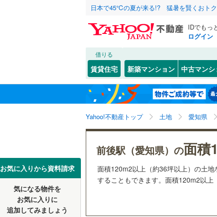
日本で45℃の夏が来る!? 猛暑を賢くおト
IDでもっ
ログイン
借りる
北海道
JR
北海道
函館本線
(
こだわり条件
配置、向き、
賃貸住宅
新築マンション
中古マンシ
石勝線
(
0
)
前道6m
東北
青森
根室本線
(
(
202
)
(
35
)
(
3
平坦地
（
関東
東京
石北本線
(
Yahoo!不動産トップ
土地
愛知県
販売、価格、
常磐線
(
54
信越・北陸
新潟
(
14
)
(
2
)
(
1
面積1
更地渡し
前後駅（愛知県）の
高崎線
(
32
東海
愛知
お気に入りから資料請求
面積120m2以上（約36坪以上）の
立地
両毛線
(
25
することもできます。面積120m2以上
烏山線
(
84
気になる物件を
最寄りの
(
14
)
(
3
)
(
1
近畿
大阪
お気に入りに
石巻線
(
43
追加してみましょう
オンライン対