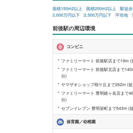
面積150m2以上
面積200m2以上
駅徒歩
2,000万円以下
2,500万円以下
平坦地
名古屋市
名古屋市
前後駅の周辺環境
京都市営
コンビニ
OsakaMe
OsakaMe
ファミリーマート 前後駅店まで19m (
ファミリーマート 前後駅北店まで140m
OsakaMe
分)
福岡市地
ヤマザキショップ桜ケ丘まで262m (徒
ファミリーマート 豊明鎗ヶ名店まで464
私鉄・その他
札幌市電
(
分)
セブンイレブン 豊明栄町まで543m (徒
道南いさ
阿武隈急
保育園／幼稚園
秋田内陸