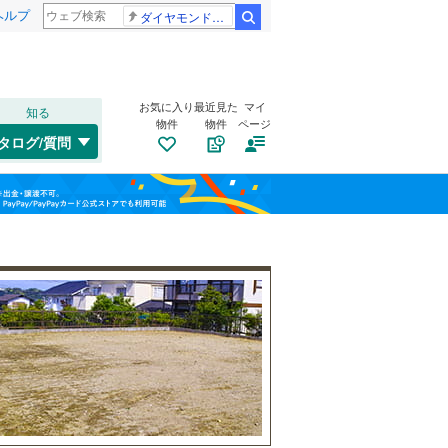
ヘルプ
ダイヤモンドバックス 大谷翔平
検索
お気に入り
最近見た
マイ
知る
物件
物件
ページ
千歳線
(
8
)
タログ/質問
日高本線
(
0
)
南道路
（
1
）
福島
宗谷本線
(
0
)
古家あり
（
0
）
栃木
群馬
山梨
東北本線
(
859
)
川越線
(
191
)
吾妻線
(
29
)
日光線
(
116
)
仙石線
(
161
)
小学校まで1km以内
（
1
）
和歌山
大船渡線
(
1
)