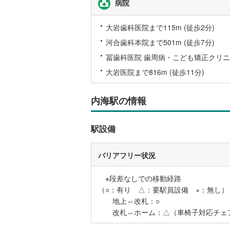
病院
桜井線
(
60
大岩歯科医院まで115m (徒歩2分)
阪和線
(
96
河合歯科本院まで501m (徒歩7分)
おおさか
冨歯科医院 歯周病・こども矯正クリニック
内子線
(
0
)
大岩医院まで816m (徒歩11分)
鳴門線
(
2
)
内海駅の情報
土讃線
(
84
鹿児島本
駅設備
三角線
(
10
バリアフリー状況
長崎本線
(
※段差なしでの移動経路
佐世保線
(
（○：有り △：要駅員設備 ×：無し）
地上⇔改札：○
豊肥本線
(
改札⇔ホーム：△（車椅子対応チェ
日南線
(
19