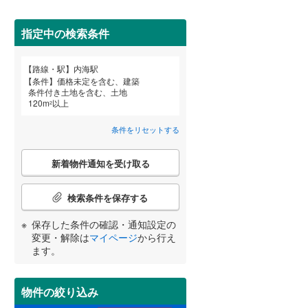
田沢湖線
(
5
)
指定中の検索条件
八戸線
(
0
)
磐越西線
(
34
)
詳しく見る
路線・駅
内海駅
宮崎
鹿児島
沖縄
条件
価格未定を含む、建築
陸羽西線
(
1
)
条件付き土地を含む、土地
120
m
以上
2
左沢線
(
23
)
条件をリセットする
津軽線
(
4
)
する
る
条件をリセットする
条件をリセットする
条件をリセットする
条件をリセットする
条件をリセットする
条件をリセットする
こ
信越本線
(
34
)
新着物件通知を受け取る
の
検
弥彦線
(
0
)
索
検索条件を保存する
条
総武本線
(
589
)
件
保存した条件の確認・通知設定の
で
変更・解除は
マイページ
から行え
通
ます。
京葉線
(
43
)
知
を
久留里線
(
177
)
受
物件の絞り込み
け
山手線
(
38
)