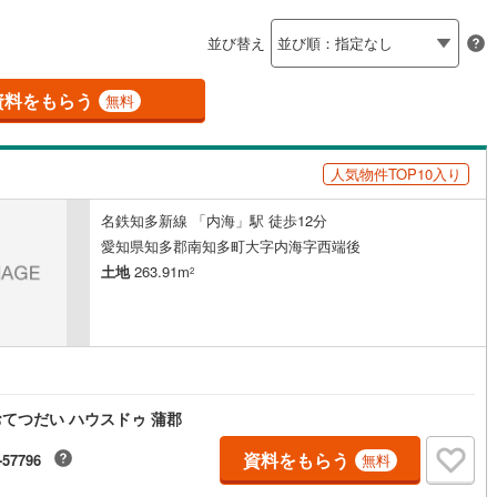
島根
岡山
広島
山口
釜石線
(
0
)
ン内見(相談)可
（
1
）
IT重説可
（
0
）
並び替え
花輪線
(
1
)
香川
愛媛
高知
保存した条件を見る
磐越東線
(
37
)
資料をもらう
ン対応とは？
無料
佐賀
長崎
熊本
大分
陸羽東線
(
23
)
人気物件TOP10入り
60
)
米坂線
(
0
)
名鉄知多新線 「内海」駅 徒歩12分
五能線
(
0
)
この条件で検索する
この条件で検索する
この条件で検索する
この条件で検索する
この条件で検索する
この条件で検索する
市区町村以下を選択
市区町村を選択す
駅を選択する
愛知県知多郡南知多町大字内海字西端後
5
)
白新線
(
5
)
土地
263.91m
2
越後線
(
17
)
ライン（宇都宮～逗子）
湘南新宿ライン（前橋～小田原）
(
641
)
7
)
内房線
(
477
)
てつだい ハウスドゥ 蒲郡
2
)
鹿島線
(
4
)
資料をもらう
-57796
無料
8
)
東海道本線
(
344
)