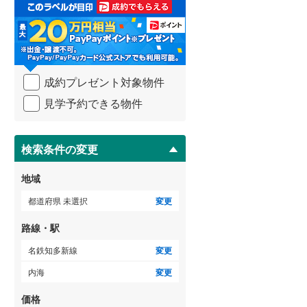
取
る
武蔵野線
(
417
)
・
条
横須賀線
(
181
)
件
を
青梅線
(
234
)
成約プレゼント対象物件
マ
イ
小海線
(
36
)
見学予約できる物件
ペ
ー
京浜東北線
(
322
)
ジ
に
検索条件の変更
総武線
(
274
)
保
存
御殿場線
(
91
)
地域
す
る
中央本線（JR東海）
(
319
)
都道府県 未選択
変更
太多線
(
75
)
路線・駅
名松線
(
3
)
名鉄知多新線
変更
内海
変更
東海道本線（JR西日本）
(
306
)
価格
小浜線
(
5
)