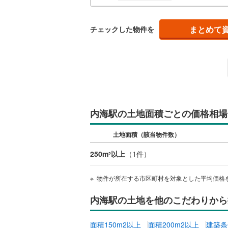
南武線
(
11
まとめて
チェックした物件を
横浜線
(
72
相模線
(
44
五日市線
(
篠ノ井線
(
常磐線（
内海駅の土地面積ごとの価格相場
伊東線
(
45
土地面積（該当物件数）
身延線
(
16
250m
以上
（
1
件）
2
武豊線
(
40
物件が所在する市区町村を対象とした平均価格
関西本線（
内海駅の土地を他のこだわりから
参宮線
(
3
)
大糸線（J
面積150m2以上
面積200m2以上
建築条