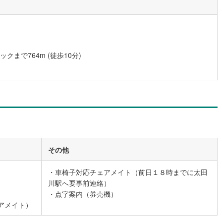
)
片町線
(
43
)
)
関西空港線
(
2
)
東線
(
12
)
本四備讃線
(
7
)
まで764m (徒歩10分)
予土線
(
0
)
徳島線
(
5
)
)
土讃線
(
9
)
線
(
474
)
香椎線
(
63
)
)
肥薩線
(
3
)
その他
13
)
唐津線
(
1
)
・車椅子対応チェアメイト（前日１８時までに太田
1
)
大村線
(
1
)
川駅へ要事前連絡）
・点字案内（券売機）
65
)
日豊本線
(
304
)
アメイト）
)
吉都線
(
10
)