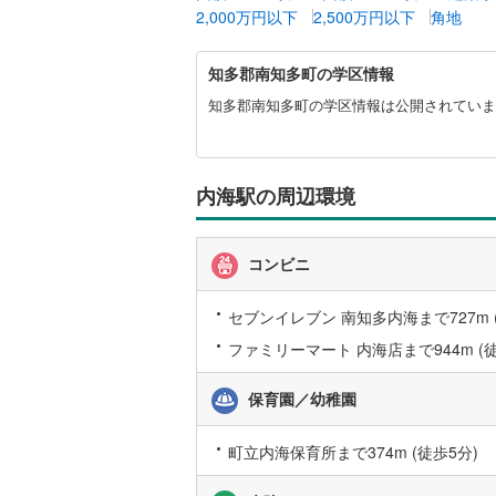
2,000万円以下
2,500万円以下
角地
越美北線
(
知
氷見線
(
2
)
知多郡南知多町の学区情報
多
郡
知多郡南知多町の学区情報は公開されていま
紀勢本線（
南
知
桜島線
(
1
)
多
町
内海駅の周辺環境
加古川線
(
に
関
赤穂線
(
37
す
コンビニ
る
宇野線
(
26
情
報
セブンイレブン 南知多内海まで727m (
福塩線
(
66
ファミリーマート 内海店まで944m (徒
岩徳線
(
22
保育園／幼稚園
小野田線
(
舞鶴線
(
1
)
町立内海保育所まで374m (徒歩5分)
木次線
(
1
)