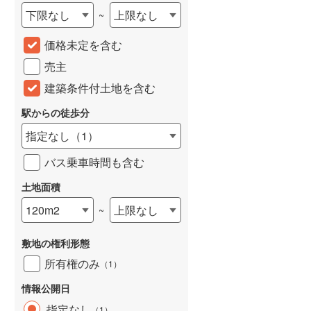
下限なし
上限なし
~
城端線
(
0
)
価格未定を含む
関西本線（JR西日本）
(
214
)
売主
大阪環状線
(
8
)
建築条件付土地を含む
山陽本線（JR西日本）
(
394
)
駅からの徒歩分
姫新線
(
115
)
指定なし
（
1
）
吉備線
(
24
)
バス乗車時間も含む
芸備線
(
50
)
土地面積
可部線
(
70
)
120m2
上限なし
~
宇部線
(
2
)
敷地の権利形態
山陰本線
(
177
)
所有権のみ
（
1
）
境線
(
13
)
情報公開日
奈良線
(
79
)
指定なし
（
1
）