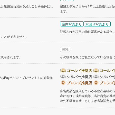
社と建築請負契約を結ぶことを条件にし
建築工事完了日から1年以上経過したも
ます。
道
(
11
)
北越急行ほくほく線
(
1
)
て銀河鉄道
(
6
)
青い森鉄道
(
6
)
室内写真あり
水回り写真あり
記載された項目の物件写真がある場合
弘南線
(
0
)
弘南鉄道大鰐線
(
0
)
くことができません。
鉄道鳥海山ろく線
(
1
)
福島交通飯坂線
(
37
)
既読
長野線
(
4
)
上田電鉄別所線
(
3
)
に表示されます。
その物件を既にご覧になっている場合
イトレール
(
92
)
関東鉄道竜ケ崎線
(
8
)
鉄道大洗鹿島線
(
128
)
ひたちなか海浜鉄道湊線
(
9
)
ゴールド推奨店
ゴールド
シルバー推奨店
シルバー
PayPayポイントプレゼント！の対象物
66
)
千葉都市モノレール
(
107
)
。
ブロンズ推奨店
ブロンズ
鉄道上毛線
(
83
)
秩父鉄道
(
57
)
広告商品を購入している不動産会社の
産における成約実績等、当社所定の基
線
(
27
)
つくばエクスプレス
(
106
)
めた不動産会社（もしくは当該認定を
214
)
京成押上線
(
9
)