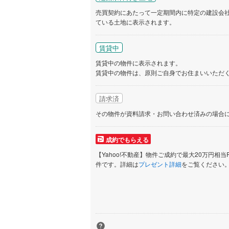
売買契約にあたって一定期間内に特定の建設会
ている土地に表示されます。
いすみ鉄
IGRいわ
賃貸中
賃貸中の物件に表示されます。
弘南鉄道
賃貸中の物件は、原則ご自身でお住まいいただ
由利高原
請求済
長野電鉄
その物件が資料請求・お問い合わせ済みの場合
宇都宮ラ
鹿島臨海
成約でもらえる
【Yahoo!不動産】物件ご成約で最大20万円相当
小湊鐵道
(
件です。詳細は
プレゼント詳細
をご覧ください
上毛電気
流鉄流山
京成本線
(