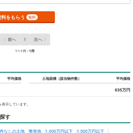
0
)
鶴見線
(
21
)
資料をもらう
無料
5
)
根岸線
(
82
)
5
)
中央本線（JR東日本）
(
812
)
前へ
1
次へ
153
)
八高線
(
592
)
1
〜
1
件 /
1
件
10
)
大糸線（JR東日本）
(
11
)
各駅停車）
(
129
)
埼京線
(
148
)
)
東海道本線（JR東海）
(
823
)
平均価格
土地面積（該当物件数）
平均価格
1
)
飯田線
(
321
)
635万円
)
高山本線（JR東海）
(
43
)
を表示しています。
JR東海）
(
72
)
紀勢本線（JR東海）
(
10
)
探す
博多南線
(
25
)
R西日本）
(
1
)
北陸本線
(
34
)
件なしの土地
整形地
1,000万円以下
1,500万円以下