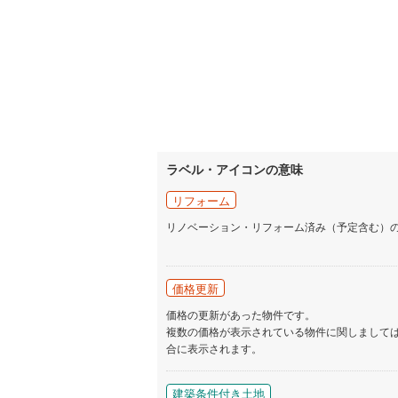
名古屋市
名古屋市
京都市営
OsakaMe
ラベル・アイコンの意味
OsakaMe
リフォーム
OsakaMe
リノベーション・リフォーム済み（予定含む）
福岡市地
価格更新
私鉄・その他
札幌市電
(
価格の更新があった物件です。
道南いさ
複数の価格が表示されている物件に関しまして
合に表示されます。
阿武隈急
秋田内陸
建築条件付き土地