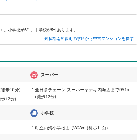
5
)
七尾線
(
2
)
高山本線（JR西日本）
(
1
)
す。小学校が6件、中学校が5件あります。
JR西日本）
(
104
)
湖西線
(
183
)
知多郡南知多町の学区から中古マンションを探す
福知山線
(
125
)
51
)
播但線
(
114
)
)
津山線
(
16
)
スーパー
)
伯備線
(
34
)
徒歩10分)
全日食チェーン スーパーヤナギ内海店まで951m
)
呉線
(
86
)
(徒歩12分)
歩12分)
)
山口線
(
3
)
小学校
2
)
美祢線
(
0
)
因美線
(
16
)
町立内海小学校まで863m (徒歩11分)
草津線
(
63
)