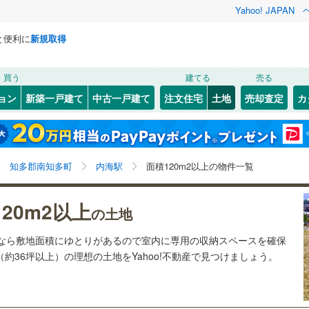
Yahoo! JAPAN
と便利に
新規取得
検索条件を保存しました
買う
建てる
売る
28
)
札沼線
(
7
)
建ち方、日当たり
ョン
新築一戸建て
中古一戸建て
注文住宅
土地
売却査定
カ
この検索条件の新着物件通知は、
マイページ
から設定できます。
室蘭本線
(
6
)
以上
（
0
）
角地
（
1
）
岩手
宮城
秋田
山形
20
)
富良野線
(
0
)
)
(
0
)
(
0
)
(
1
)
0
）
整形地
（
1
）
内海駅、価格未定を含む、建築条件付き土地を含む、土
神奈川
埼玉
千葉
茨城
1
)
釧網本線
(
0
)
知多郡南知多町
内海駅
面積120m2以上の物件一覧
地120
m
以上
2
契約、入居関連など
2
)
水郡線
(
132
)
長野
富山
石川
福井
20m2以上
（
0
）
第一種低層住居専用地域
（
0
）
の土地
5
)
上越線
(
47
)
閉じる
閉じる
お気に入りリストを見る
お気に入りリストを見る
閉じる
閉じる
岐阜
静岡
三重
土地なら敷地面積にゆとりがあるので室内に専用の収納スペースを確保
検索条件を保存する
0
)
水戸線
(
46
)
（約36坪以上）の理想の土地をYahoo!不動産で見つけましょう。
)
仙山線
(
159
)
マイページ
駅が始発駅
（
0
）
海まで2km以内
（
0
）
兵庫
京都
滋賀
奈良
)
気仙沼線
(
3
)
応