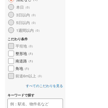
和歌山線
(
159
)
本日
（
0
）
3日以内
東西線
(
4
)
（
0
）
5日以内
（
0
）
予讃線
(
27
)
1週間以内
（
0
）
高徳線
(
19
)
こだわり条件
牟岐線
(
8
)
平坦地
（
0
）
山陽本線（JR九州）
(
6
)
整形地
（
1
）
篠栗線
(
48
)
南道路
（
1
）
角地
指宿枕崎線
(
231
)
（
1
）
前道6m以上
（
0
）
筑肥線
(
33
)
すべてのこだわりを見る
久大本線
(
61
)
キーワードで探す
日田彦山線
(
19
)
筑豊本線
(
42
)