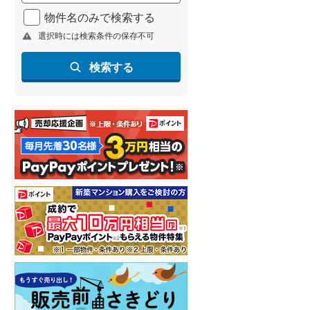
北海道新幹線
(
2
)
物件名のみで検索する
選択時には検索条件の保存不可
山形新幹線
(
198
)
東海道新幹線
(
334
)
検索する
九州新幹線
(
129
)
札幌市営地下鉄東豊線
(
9
)
東京メトロ銀座線
(
10
)
東京メトロ日比谷線
(
24
)
東京メトロ有楽町線
(
25
)
東京メトロ副都心線
(
34
)
都営新宿線
(
38
)
横浜市営地下鉄グリーンライン