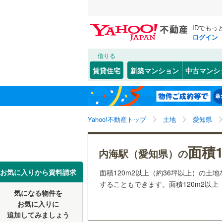
IDでもっ
ログイン
借りる
北海道
JR
北海道
函館本線
(
こだわり条件
配置、向き、
賃貸住宅
新築マンション
中古マンシ
石勝線
(
0
)
前道6m
東北
青森
根室本線
(
(
1
)
(
2
)
(
0
平坦地
（
関東
東京
石北本線
(
Yahoo!不動産トップ
土地
愛知県
販売、価格、
常磐線
(
54
信越・北陸
新潟
面積1
更地渡し
内海駅（愛知県）の
高崎線
(
32
東海
愛知
お気に入りから資料請求
面積120m2以上（約36坪以上）の
立地
両毛線
(
25
することもできます。面積120m2以上
烏山線
(
84
気になる物件を
最寄りの
近畿
大阪
お気に入りに
石巻線
(
44
追加してみましょう
オンライン対