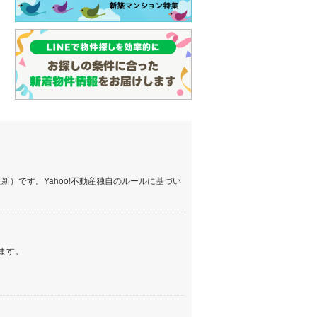
(
102
)
名古屋市営地下鉄鶴舞線
(
96
)
名古屋市営地下鉄名港線
(
40
)
OsakaMetro長堀鶴見緑地線
(
8
)
OsakaMetro谷町線
(
22
)
OsakaMetro千日前線
(
7
)
神戸市営地下鉄海岸線
(
3
)
）です。Yahoo!不動産独自のルールに基づい
福岡市地下鉄七隈線
(
126
)
函館市電宝来・谷地頭線
(
0
)
ます。
真岡鐵道
(
10
)
山形鉄道フラワー長井線
(
0
)
えちごトキめき鉄道妙高はねうまラ