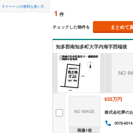
中国
鳥取
北上線
(
1
)
マイページの便利な使い方
オンライ
1
件
山田線
(
6
)
四国
徳島
大湊線
(
0
)
まとめて
オンライ
チェックした物件を
九州・沖縄
福岡
只見線
(
3
)
知多郡南知多町大字内海字西端後
奥羽本線
(
男鹿線
(
1
)
0
0
0
0
0
0
該当物件
該当物件
該当物件
該当物件
該当物件
該当物件
件
件
件
件
件
件
羽越本線
(
飯山線
(
0
)
湘南新宿
635万円
(
612
)
外房線
(
68
株式会社夢のお
成田線
(
13
0078-6014
画像
1
枚
東金線
(
23