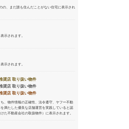
イン
(
1
)
のの、まだ誰も住んだことがない住宅に表示され
しなの鉄道
(
199
)
津軽鉄道
(
0
)
に表示されます。
三陸鉄道リアス線
(
0
)
仙台空港アクセス線
(
70
)
松本電鉄上高地線
(
5
)
に表示されます。
関東鉄道常総線
(
28
)
銚子電気鉄道
(
1
)
推奨店 取り扱い物件
推奨店 取り扱い物件
上信電鉄上信線
(
17
)
推奨店 取り扱い物件
埼玉新都市交通伊奈線
(
153
)
うち、物件情報の正確性、法令遵守、ヤフー不動
準を満たした優良な店舗運営を実践していると認
京成成田高速鉄道アクセス線
(
3
)
受けた不動産会社の取扱物件）に表示されます。
京成千葉線
(
69
)