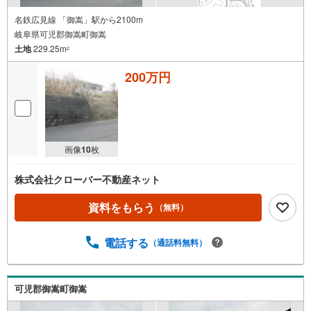
名鉄広見線 「御嵩」駅から2100m
岐阜県可児郡御嵩町御嵩
土地
229.25m
2
200万円
画像
10
枚
株式会社クローバー不動産ネット
資料をもらう
（無料）
電話する
（通話料無料）
可児郡御嵩町御嵩