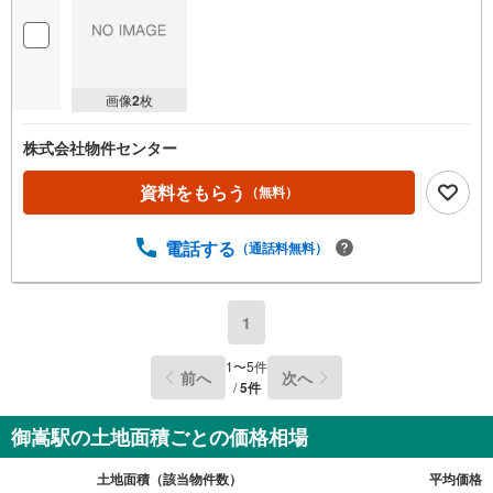
画像
2
枚
株式会社物件センター
資料をもらう
（無料）
電話する
（通話料無料）
1
1
〜
5
件
前へ
次へ
/
5
件
御嵩駅の土地面積ごとの価格相場
土地面積（該当物件数）
平均価格