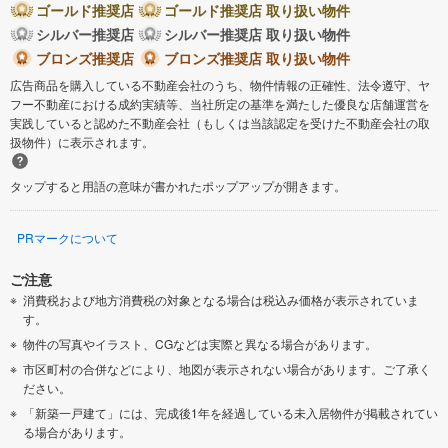
ゴールド推奨店
ゴールド推奨店 取り扱い物件
シルバー推奨店
シルバー推奨店 取り扱い物件
ブロンズ推奨店
ブロンズ推奨店 取り扱い物件
広告商品を購入している不動産会社のうち、物件情報の正確性、法令遵守、ヤ
フー不動産における成約実績等、当社所定の基準を満たした優良な店舗運営を
実践していると認めた不動産会社（もしくは当該認定を受けた不動産会社の取
扱物件）に表示されます。
タップすると用語の意味が書かれたポップアップが開きます。
PRマークについて
ご注意
消費税および地方消費税の対象となる場合は税込み価格が表示されていま
す。
物件の写真やイラスト、CGなどは実際と異なる場合があります。
市区町村の合併などにより、地図が表示されない場合があります。ご了承く
ださい。
「新築一戸建て」には、完成後1年を経過している未入居物件が掲載されてい
る場合があります。