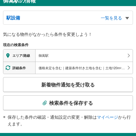
御嵩駅の情報
駅設備
一覧を見る
バリアフリー状況
気になる物件がなかったら
条件を変更しよう！
※段差なしでの移動経路
（○：有り △：要駅員設備 ×：無し）
現在の検索条件
地上⇔改札⇔ホーム：○
スロープ
御嵩駅
エリア/路線
・有り
その他
価格未定を含む｜建築条件付き土地を含む｜土地120
m
以上
詳細条件
2
・点字案内（券売機）
こ
※駅員無配置駅（連絡先：犬山駅）
新着物件通知を受け取る
の
検
索
検索条件を保存する
条
件
保存した条件の確認・通知設定の変更・解除は
マイページ
から行
で
えます。
通
知