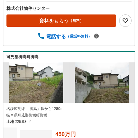
株式会社物件センター
資料をもらう
（無料）
電話する
（通話料無料）
可児郡御嵩町御嵩
名鉄広見線 「御嵩」駅から1280m
岐阜県可児郡御嵩町御嵩
土地
225.98m
2
450万円