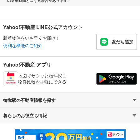
の乗車時間と異なる場合があります。
Yahoo!不動産 LINE公式アカウント
新着物件をいち早くお届け！
友だち追加
便利な機能のご紹介
Yahoo!不動産 アプリ
地図でサクッと物件探し
物件比較が手軽にできる
御嵩駅の不動産情報を探す
暮らしのお役立ち情報
不動産・住宅
賃貸住宅
マンションカタログ
教えて！住まいの先生
新築マンション
中古マンション