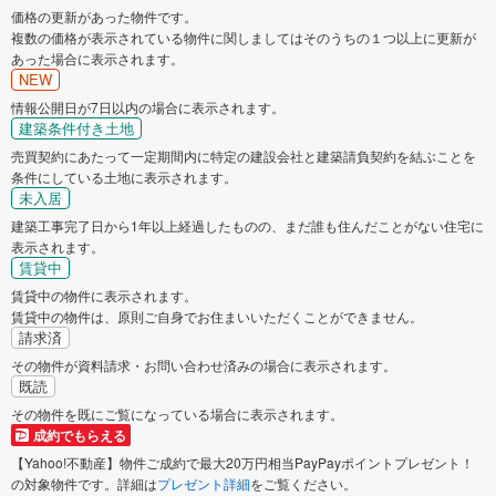
価格の更新があった物件です。
複数の価格が表示されている物件に関しましてはそのうちの１つ以上に更新が
あった場合に表示されます。
NEW
情報公開日が7日以内の場合に表示されます。
建築条件付き土地
売買契約にあたって一定期間内に特定の建設会社と建築請負契約を結ぶことを
条件にしている土地に表示されます。
未入居
建築工事完了日から1年以上経過したものの、まだ誰も住んだことがない住宅に
表示されます。
賃貸中
賃貸中の物件に表示されます。
賃貸中の物件は、原則ご自身でお住まいいただくことができません。
請求済
その物件が資料請求・お問い合わせ済みの場合に表示されます。
既読
その物件を既にご覧になっている場合に表示されます。
成約でもらえる
【Yahoo!不動産】物件ご成約で最大20万円相当PayPayポイントプレゼント！
の対象物件です。詳細は
プレゼント詳細
をご覧ください。