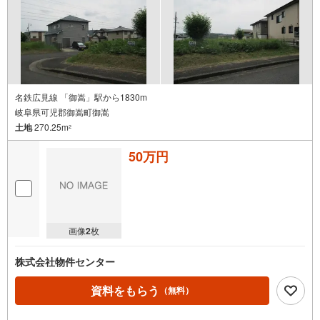
名鉄広見線 「御嵩」駅から1830m
岐阜県可児郡御嵩町御嵩
土地
270.25m
2
50万円
画像
2
枚
株式会社物件センター
資料をもらう
（無料）