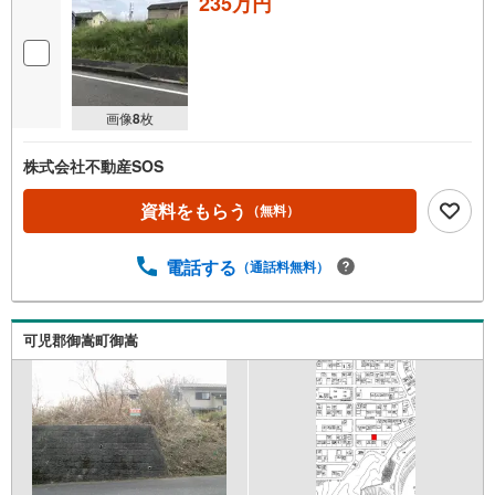
235万円
画像
8
枚
株式会社不動産SOS
資料をもらう
（無料）
電話する
（通話料無料）
可児郡御嵩町御嵩