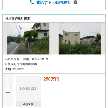
電話する
（通話料無料）
可児郡御嵩町御嵩
名鉄広見線 「御嵩」駅から620m
岐阜県可児郡御嵩町御嵩
土地
229.09m
2
250万円
画像
2
枚