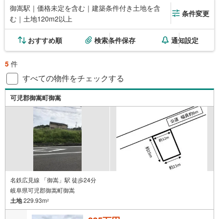
御嵩駅｜価格未定を含む｜建築条件付き土地を含
条件変更
む｜土地120m2以上
おすすめ順
検索条件保存
通知設定
5
件
すべての物件をチェックする
可児郡御嵩町御嵩
名鉄広見線 「御嵩」駅 徒歩24分
岐阜県可児郡御嵩町御嵩
土地
229.93m
2