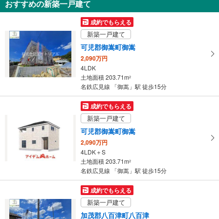
おすすめの新築一戸建て
を
受
成約でもらえる
け
新築一戸建て
取
可児郡御嵩町御嵩
る
2,090万円
・
4LDK
条
土地面積 203.71m
2
件
名鉄広見線 「御嵩」駅 徒歩15分
を
マ
成約でもらえる
イ
新築一戸建て
ペ
可児郡御嵩町御嵩
ー
2,090万円
ジ
4LDK＋S
に
土地面積 203.71m
2
保
名鉄広見線 「御嵩」駅 徒歩15分
存
す
成約でもらえる
る
新築一戸建て
加茂郡八百津町八百津