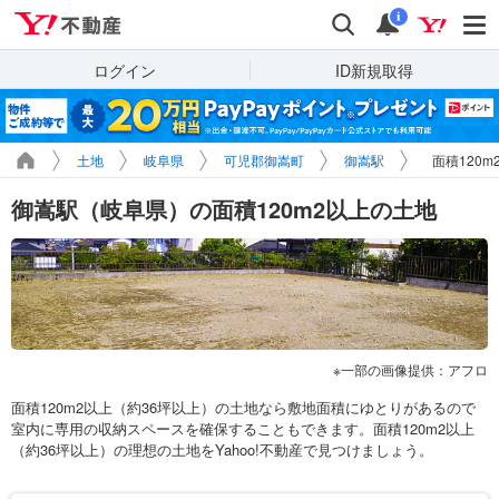
Yahoo!不動産
検索
通知
i
ログイン
ID新規取得
土地
岐阜県
可児郡御嵩町
御嵩駅
面積120
御嵩駅（岐阜県）の面積120m2以上の土地
一部の画像提供：アフロ
面積120m2以上（約36坪以上）の土地なら敷地面積にゆとりがあるので
室内に専用の収納スペースを確保することもできます。面積120m2以上
（約36坪以上）の理想の土地をYahoo!不動産で見つけましょう。