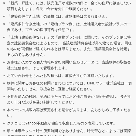
「新築一戸建て」には、販売住戸が複数の物件は、全ての住戸に該当しない
項目もあります。各問い合わせ先にご確認ください。
「建築条件付き土地」の価格には、建物価格は含まれません。
「建築条件付き土地」の「建物プラン例」は、土地購入者の設計プランの一
例であり、プランの採用可否は任意です。
「土地（建築条件なし）」の「建物プラン例」に関して、そのプラン例は特
定の建築請負会社によるもので、 当該建築請負会社以外で建てた場合、同様
のものが同価格で建てられるとは限りません。また、建築請負会社を特定す
るものではありません。
お客様が入力する個人情報を含むお問い合わせデータは、当該物件の取扱会
社に送信され、そこで管理されます。
お問い合わせをされたお客様へは、取扱会社がご連絡いたします。
物件に関するお客様のお問い合わせについては、LINEヤフー株式会社は一切
関与いたしません。取扱会社に直接ご確認ください。
不動産購入の検討、契約にあたってはお客様ご自身が情報を確認し、各会社
より十分な説明を受け判断してください。
本ページの掲載内容は変更される場合があります。あらかじめご了承くださ
い。
クチコミはYahoo!不動産が独自で収集したものを表示しています。
朝の通勤ラッシュ時の所要時間ではありません。時間帯などによっては実際