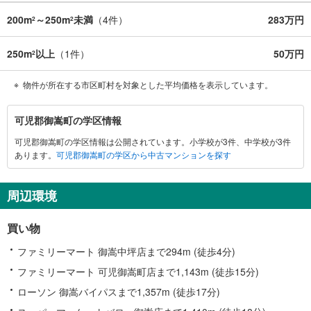
200m
～250m
未満
（
4
件）
283万円
2
2
250m
以上
（
1
件）
50万円
2
物件が所在する市区町村を対象とした平均価格を表示しています。
可
可児郡御嵩町の学区情報
児
可児郡御嵩町の学区情報は公開されています。小学校が3件、中学校が3件
郡
あります。
可児郡御嵩町の学区から中古マンションを探す
御
嵩
町
周辺環境
に
関
買い物
す
る
ファミリーマート 御嵩中坪店まで294m (徒歩4分)
情
ファミリーマート 可児御嵩町店まで1,143m (徒歩15分)
報
ローソン 御嵩バイパスまで1,357m (徒歩17分)