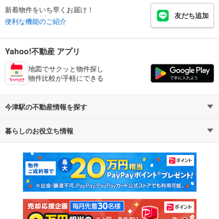
新着物件をいち早くお届け！
友だち追加
便利な機能のご紹介
Yahoo!不動産 アプリ
地図でサクッと物件探し
物件比較が手軽にできる
今津駅の不動産情報を探す
暮らしのお役立ち情報
不動産・住宅
賃貸住宅
マンションカタログ
教えて！住まいの先生
新築マンション
中古マンション
新築一戸建て
中古一戸建て
注文住宅
土地