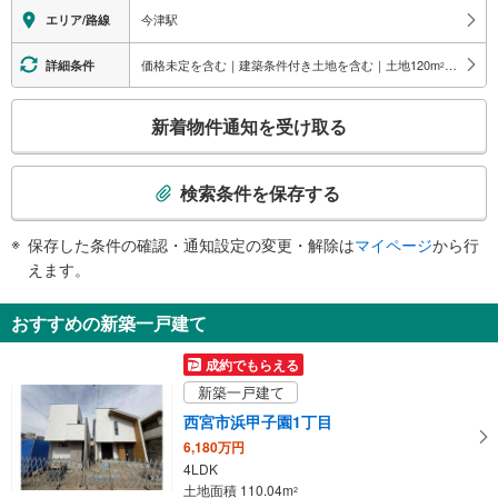
【阪神電気鉄道】：○
今津駅
エリア/路線
エレベータ
【阪急電鉄】
価格未定を含む｜建築条件付き土地を含む｜土地120
m
以上
詳細条件
2
・ホーム⇔改札
・改札⇔南口
こ
新着物件通知を受け取る
【阪神電気鉄道】
の
・各ホーム⇔改札
検
・改札⇔地上
索
エスカレータ
検索条件を保存する
条
【阪急電鉄】
件
・ホーム⇔改札
保存した条件の確認・通知設定の変更・解除は
マイページ
から行
で
・改札⇔１Ｆ
えます。
通
【阪神電気鉄道】
・各ホーム⇔改札
知
おすすめの新築一戸建て
・改札⇔地上
を
トイレ
受
成約でもらえる
【阪急電鉄】
け
新築一戸建て
《車椅子対応》《ベビーベッド》
取
・改札内
西宮市浜甲子園1丁目
る
【阪神電気鉄道】
6,180万円
・
《多機能トイレ》
4LDK
条
・改札内
土地面積 110.04m
2