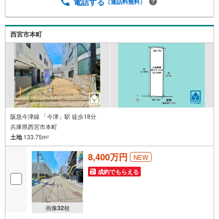
たり約7mございます
電話する
（通話料無料）
西宮市本町
阪急今津線 「今津」駅 徒歩18分
兵庫県西宮市本町
土地
133.75m
2
8,400万円
NEW
成約でもらえる
画像
32
枚