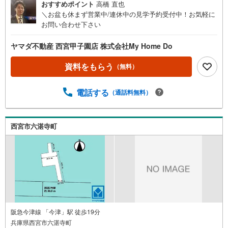
おすすめポイント
高橋 直也
＼お盆も休まず営業中/連休中の見学予約受付中！お気軽に
お問い合わせ下さい
ヤマダ不動産 西宮甲子園店 株式会社My Home Do
資料をもらう
（無料）
電話する
（通話料無料）
西宮市六湛寺町
阪急今津線 「今津」駅 徒歩19分
兵庫県西宮市六湛寺町