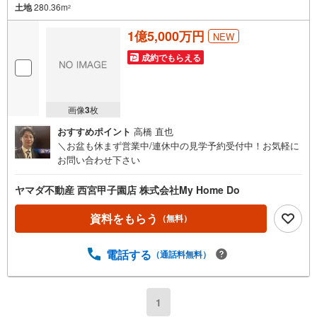
土地
280.36m
2
1億5,000万円
NEW
成約でもらえる
画像
3
枚
おすすめポイント
高橋 直也
＼お盆も休まず営業中/連休中の見学予約受付中！お気軽に
お問い合わせ下さい
ヤマダ不動産 西宮甲子園店 株式会社My Home Do
資料をもらう
（無料）
電話する
（通話料無料）
1