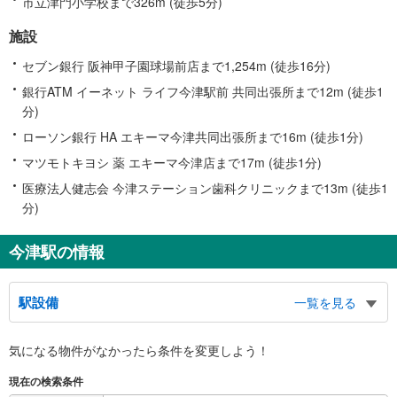
市立津門小学校まで326m (徒歩5分)
施設
セブン銀行 阪神甲子園球場前店まで1,254m (徒歩16分)
銀行ATM イーネット ライフ今津駅前 共同出張所まで12m (徒歩1
分)
ローソン銀行 HA エキーマ今津共同出張所まで16m (徒歩1分)
マツモトキヨシ 薬 エキーマ今津店まで17m (徒歩1分)
医療法人健志会 今津ステーション歯科クリニックまで13m (徒歩1
分)
今津駅の情報
駅設備
一覧を見る
バリアフリー状況
気になる物件がなかったら
条件を変更しよう！
※段差なしでの移動経路
（○：有り △：要駅員設備 ×：無し）
現在の検索条件
【阪急電鉄】：○