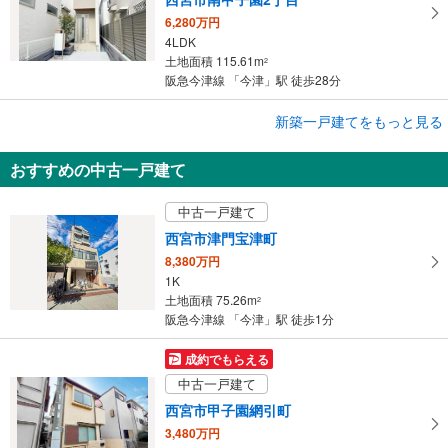
6,280万円
4LDK
土地面積 115.61m
2
阪急今津線 「今津」駅 徒歩28分
成約でもらえる
新築一戸建てをもっと見る
新築一戸建て
おすすめの中古一戸建て
西宮市南甲子園2丁目
6,280万円
中古一戸建て
4LDK
土地面積 114.96m
2
西宮市津門宝津町
阪急今津線 「今津」駅 徒歩28分
8,380万円
1K
土地面積 75.26m
2
阪急今津線 「今津」駅 徒歩1分
成約でもらえる
中古一戸建て
西宮市甲子園網引町
3,480万円