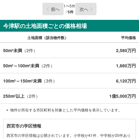
1
〜
5
件
前へ
次へ
/
5
件
今津駅の土地面積ごとの価格相場
土地面積（該当物件数）
平均価格
50m
未満
（
2
件）
2,580万円
2
50m
～100m
未満
（
2
件）
1,880万円
2
2
100m
～150m
未満
（
3
件）
6,120万円
2
2
250m
以上
（
2
件）
1億5,000万円
2
物件が所在する市区町村を対象とした平均価格を表示しています。
西
西宮市の学区情報
宮
西宮市の学区情報は公開されています。小学校が41件、中学校が20件あり
市