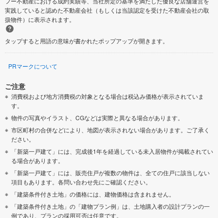
フー不動産における成約実績等、当社所定の基準を満たした優良な店舗運営を
実践していると認めた不動産会社（もしくは当該認定を受けた不動産会社の取
扱物件）に表示されます。
タップすると用語の意味が書かれたポップアップが開きます。
PRマークについて
ご注意
消費税および地方消費税の対象となる場合は税込み価格が表示されていま
す。
物件の写真やイラスト、CGなどは実際と異なる場合があります。
市区町村の合併などにより、地図が表示されない場合があります。ご了承く
ださい。
「新築一戸建て」には、完成後1年を経過している未入居物件が掲載されてい
る場合があります。
「新築一戸建て」には、販売住戸が複数の物件は、全ての住戸に該当しない
項目もあります。各問い合わせ先にご確認ください。
「建築条件付き土地」の価格には、建物価格は含まれません。
「建築条件付き土地」の「建物プラン例」は、土地購入者の設計プランの一
例であり、プランの採用可否は任意です。