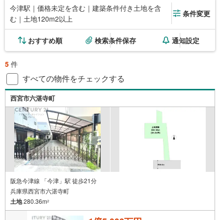
今津駅｜価格未定を含む｜建築条件付き土地を含
条件変更
む｜土地120m2以上
おすすめ順
検索条件保存
通知設定
5
件
すべての物件をチェックする
西宮市六湛寺町
阪急今津線 「今津」駅 徒歩21分
兵庫県西宮市六湛寺町
土地
280.36m
2