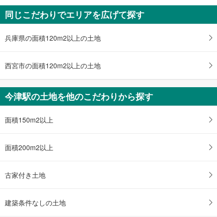
中古一戸建て
同じこだわりでエリアを広げて探す
西宮市甲子園洲鳥町
2,780万円
4K
兵庫県の面積120m2以上の土地
土地面積 47.49m
2
阪急今津線 「今津」駅 徒歩19分
西宮市の面積120m2以上の土地
今津駅の土地を他のこだわりから探す
面積150m2以上
面積200m2以上
古家付き土地
建築条件なしの土地