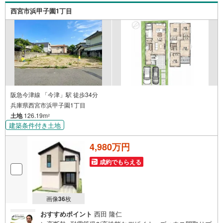
載しきれない物件もご紹介できます。お気軽にお問合せく
西宮市浜甲子園1丁目
ださい
阪急今津線 「今津」駅 徒歩34分
兵庫県西宮市浜甲子園1丁目
土地
126.19m
2
建築条件付き土地
4,980万円
成約でもらえる
画像
36
枚
おすすめポイント
西田 隆仁