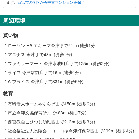
ます。
西宮市の学区から中古マンションを探す
に
関
す
周辺環境
る
情
買い物
報
ローソン HA エキーマ今津まで21m (徒歩1分)
アズナス 今津まで43m (徒歩1分)
ファミリーマート 今津水波町店まで125m (徒歩2分)
ライフ 今津駅前店まで16m (徒歩1分)
A-プライス 今津店まで331m (徒歩5分)
教育
有料老人ホームやすらぎまで456m (徒歩6分)
市立今津文協保育所まで483m (徒歩7分)
西宮教会こひつじ幼稚園まで213m (徒歩3分)
社会福祉法人長陽会ニコニコ桜今津灯保育園まで309m (徒歩4分)