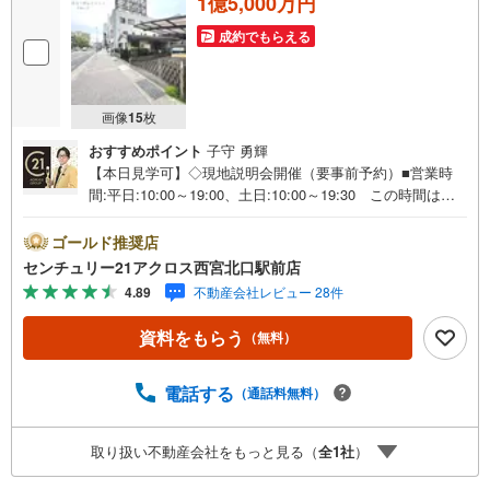
1億5,000万円
成約でもらえる
画像
15
枚
おすすめポイント
子守 勇輝
【本日見学可】◇現地説明会開催（要事前予約）■営業時
間:平日:10:00～19:00、土日:10:00～19:30 この時間はお
電話でのご案内がスムーズです。【物件の特徴】・建築条
件なしのため、お好みの工務店・ハウスメーカーで建築可
ゴールド推奨店
能。JR西宮駅徒歩6分。徒歩10分圏内にスーパー、コンビ
センチュリー21アクロス西宮北口駅前店
ニエンスストア、郵便局、市役所ございます。○センチュリ
4.89
不動産会社レビュー 28件
ー21アクロスグループの3つの特徴○■センチュリー21グル
ープで28年連続No.1（1997年～2024年兵庫地区仲介実績）
資料をもらう
（無料）
西宮・尼崎・伊丹・宝塚にて8店舗展開中。阪神間での購
入や売却は当店にお任せ下さい■お客様駐車場、キッズスペ
ースがございます。 8店舗すべて駅前にございますが、お
電話する
（通話料無料）
車でのお越しも大歓迎です。 お子様連れでもご安心くだ
さい。■取り扱い物件多数ございます。 地域密着の当店で
取り扱い不動産会社をもっと見る（
全
1
社
）
は2000万円台の新築戸建や、1000万円台の中古マンション
を始め多数物件を取り扱っています。Yahoo！不動産に掲