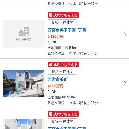
件
《車椅子対応》《ベビーシート》
阪急今津線 「今津」駅 徒歩37分
・改札外（駅前広場）
を
スロープ
マ
成約でもらえる
【阪急電鉄】
イ
新築一戸建て
・改札⇔阪神電車方面連絡通路
ペ
西宮市浜甲子園1丁目
その他
ー
6,180万円
【阪急電鉄】
ジ
4LDK
・ＡＥＤ
に
土地面積 110.54m
2
・触知図式案内板
保
阪急今津線 「今津」駅 徒歩37分
・盲導鈴
存
【阪神電気鉄道】
す
成約でもらえる
・誘導チャイム
る
・触知図式案内板
新築一戸建て
西宮市浜町
4,390万円
3LDK
土地面積 80.91m
2
阪急今津線 「今津」駅 徒歩28分
成約でもらえる
新築一戸建て
西宮市南甲子園2丁目