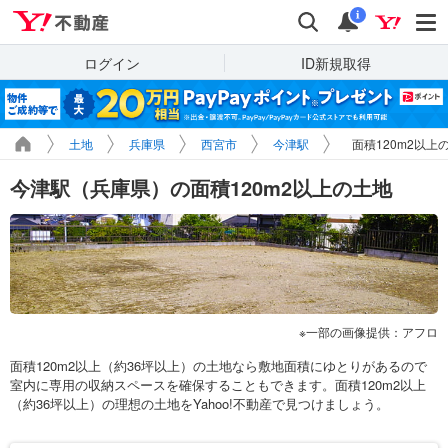
Yahoo!不動産
検索
通知
i
ログイン
ID新規取得
土地
兵庫県
西宮市
今津駅
面積120m2以上
今津駅（兵庫県）の面積120m2以上の土地
一部の画像提供：アフロ
面積120m2以上（約36坪以上）の土地なら敷地面積にゆとりがあるので
室内に専用の収納スペースを確保することもできます。面積120m2以上
（約36坪以上）の理想の土地をYahoo!不動産で見つけましょう。