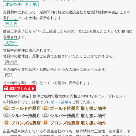
建築条件付き土地
売買契約にあたって一定期間内に特定の建設会社と建築請負契約を結ぶことを
条件にしている土地に表示されます。
未入居
建築工事完了日から1年以上経過したものの、まだ誰も住んだことがない住宅に
表示されます。
賃貸中
賃貸中の物件に表示されます。
賃貸中の物件は、原則ご自身でお住まいいただくことができません。
請求済
その物件が資料請求・お問い合わせ済みの場合に表示されます。
既読
その物件を既にご覧になっている場合に表示されます。
成約でもらえる
【Yahoo!不動産】物件ご成約で最大20万円相当PayPayポイントプレゼント！
の対象物件です。詳細は
プレゼント詳細
をご覧ください。
ゴールド推奨店
ゴールド推奨店 取り扱い物件
シルバー推奨店
シルバー推奨店 取り扱い物件
ブロンズ推奨店
ブロンズ推奨店 取り扱い物件
広告商品を購入している不動産会社のうち、物件情報の正確性、法令遵守、ヤ