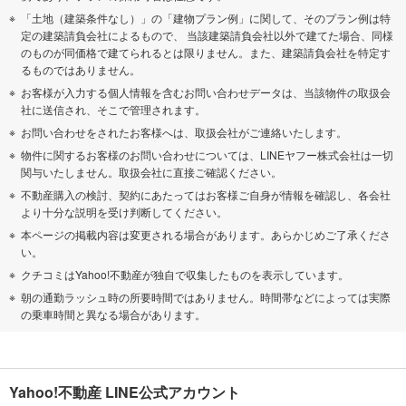
「土地（建築条件なし）」の「建物プラン例」に関して、そのプラン例は特
定の建築請負会社によるもので、 当該建築請負会社以外で建てた場合、同様
のものが同価格で建てられるとは限りません。また、建築請負会社を特定す
るものではありません。
お客様が入力する個人情報を含むお問い合わせデータは、当該物件の取扱会
社に送信され、そこで管理されます。
お問い合わせをされたお客様へは、取扱会社がご連絡いたします。
物件に関するお客様のお問い合わせについては、LINEヤフー株式会社は一切
関与いたしません。取扱会社に直接ご確認ください。
不動産購入の検討、契約にあたってはお客様ご自身が情報を確認し、各会社
より十分な説明を受け判断してください。
本ページの掲載内容は変更される場合があります。あらかじめご了承くださ
い。
クチコミはYahoo!不動産が独自で収集したものを表示しています。
朝の通勤ラッシュ時の所要時間ではありません。時間帯などによっては実際
の乗車時間と異なる場合があります。
Yahoo!不動産 LINE公式アカウント