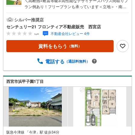
＼高断熱×耐震等級3/高性能なデザイナーズハウス間取りプ
ラン例あり！フリープランも承っています＜立地＞・南甲
子園小学校まで徒歩約11分・鳴尾中学校まで徒歩約15分・
スーパー「サンディ甲子園九番町店」まで徒歩約1分・スー
シルバー推奨店
パー「コープミニ南甲子園」まで徒歩約7分・コンビニ「ロ
センチュリー21 フロンティア不動産販売 西宮店
ーソン西宮甲子園九番町店」まで徒歩約7分・ショッピング
-.--
不動産会社レビュー 4件
モール「ららぽーと甲子園店」まで徒歩約12分・郵便局
「西宮浜甲子園郵便局」まで徒歩約3分・保育園「浜甲子園
資料をもらう
（無料）
2丁目保育園」まで徒歩約4分＜特徴＞・土地面積約38坪！
駐車スペースもしっかり確保いただけますね・間口はゆっ
たり約7mございます
電話する
（通話料無料）
西宮市浜甲子園1丁目
阪急今津線 「今津」駅 徒歩34分