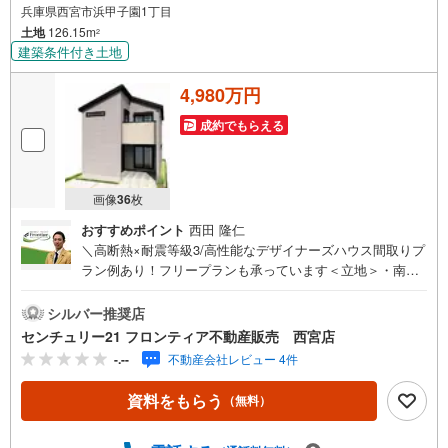
兵庫県西宮市浜甲子園1丁目
土地
126.15m
2
建築条件付き土地
4,980万円
成約でもらえる
画像
36
枚
おすすめポイント
西田 隆仁
＼高断熱×耐震等級3/高性能なデザイナーズハウス間取りプ
ラン例あり！フリープランも承っています＜立地＞・南甲
子園小学校まで徒歩約11分・鳴尾中学校まで徒歩約15分・
スーパー「サンディ甲子園九番町店」まで徒歩約1分・スー
シルバー推奨店
パー「コープミニ南甲子園」まで徒歩約7分・コンビニ「ロ
センチュリー21 フロンティア不動産販売 西宮店
ーソン西宮甲子園九番町店」まで徒歩約7分・ショッピング
-.--
不動産会社レビュー 4件
モール「ららぽーと甲子園店」まで徒歩約12分・郵便局
「西宮浜甲子園郵便局」まで徒歩約3分・保育園「浜甲子園
資料をもらう
（無料）
2丁目保育園」まで徒歩約4分＜特徴＞・土地面積約38坪！
駐車スペースもしっかり確保いただけますね・間口はゆっ