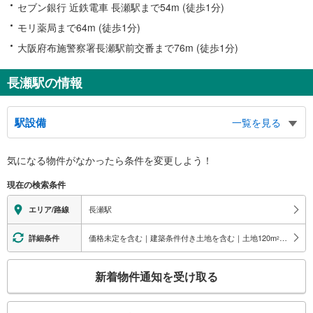
セブン銀行 近鉄電車 長瀬駅まで54m (徒歩1分)
モリ薬局まで64m (徒歩1分)
大阪府布施警察署長瀬駅前交番まで76m (徒歩1分)
長瀬駅の情報
駅設備
一覧を見る
バリアフリー状況
気になる物件がなかったら
条件を変更しよう！
※段差なしでの移動経路
（○：有り △：要駅員設備 ×：無し）
現在の検索条件
地上⇔改札⇔ホーム：○
トイレ
長瀬駅
エリア/路線
《車椅子対応》
・改札内
価格未定を含む｜建築条件付き土地を含む｜土地120
m
以上
詳細条件
2
スロープ
こ
・各ホーム⇔各改札
新着物件通知を受け取る
その他
の
検
・点字案内（案内板・運賃表）
索