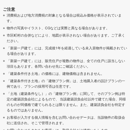
ご注意
消費税および地方消費税の対象となる場合は税込み価格が表示されていま
す。
物件の写真やイラスト、CGなどは実際と異なる場合があります。
市区町村の合併などにより、地図が表示されない場合があります。ご了承く
ださい。
「新築一戸建て」には、完成後1年を経過している未入居物件が掲載されてい
る場合があります。
「新築一戸建て」には、販売住戸が複数の物件は、全ての住戸に該当しない
項目もあります。各問い合わせ先にご確認ください。
「建築条件付き土地」の価格には、建物価格は含まれません。
「建築条件付き土地」の「建物プラン例」は、土地購入者の設計プランの一
例であり、プランの採用可否は任意です。
「土地（建築条件なし）」の「建物プラン例」に関して、そのプラン例は特
定の建築請負会社によるもので、 当該建築請負会社以外で建てた場合、同様
のものが同価格で建てられるとは限りません。また、建築請負会社を特定す
るものではありません。
お客様が入力する個人情報を含むお問い合わせデータは、当該物件の取扱会
社に送信され、そこで管理されます。
お問い合わせをされたお客様へは、取扱会社がご連絡いたします。