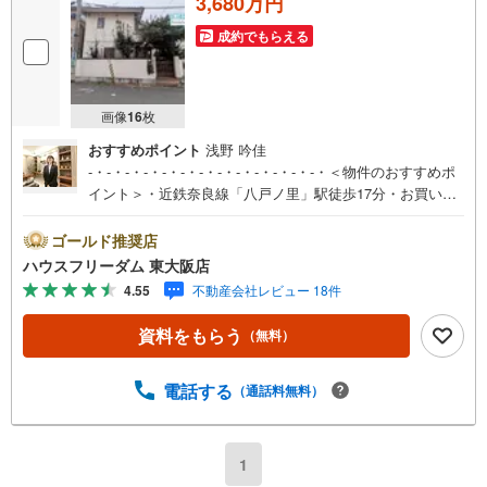
3,680万円
成約でもらえる
画像
16
枚
おすすめポイント
浅野 吟佳
-・-・-・-・-・-・-・-・-・-・-・-・-・＜物件のおすすめポ
イント＞・近鉄奈良線「八戸ノ里」駅徒歩17分・お買い物
施設徒歩圏内と生活至便な立地です！・北西角地につき採
光・通風良好です。・土地面積約41坪超！・建築条件ござ
ゴールド推奨店
いません。 お好きなハウスメーカー・工務店で建築可能
ハウスフリーダム 東大阪店
です！＜周辺環境＞・ローソン東大阪若江西新町店 徒歩3
4.55
不動産会社レビュー 18件
分（約182m）・業務スーパー宝持店 徒歩5分（約353
m）・東大阪市立上小阪小学校 徒歩15分（約1133m）・
資料をもらう
（無料）
東大阪市立上小阪中学校 徒歩16分（約1280m）○会社の
特徴○ハウスフリーダムは【東証スタンダード上場企業】で
す！不動産購入や住宅ローンについては、ハウスフリーダ
電話する
（通話料無料）
ムにお任せ下さい。（ご来店の際は、店舗に駐車場を完備
しております）-・-・-・-・-・-・-・-・-・-・-・-・-・
1