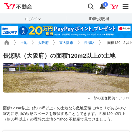
Yahoo!不動産
検索
通知
i
ログイン
ID新規取得
土地
大阪府
東大阪市
長瀬駅
面積120m2以
長瀬駅（大阪府）の面積120m2以上の土地
一部の画像提供：アフロ
面積120m2以上（約36坪以上）の土地なら敷地面積にゆとりがあるので
室内に専用の収納スペースを確保することもできます。面積120m2以上
（約36坪以上）の理想の土地をYahoo!不動産で見つけましょう。