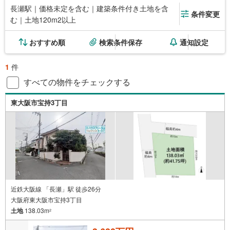
長瀬駅｜価格未定を含む｜建築条件付き土地を含
条件変更
む｜土地120m2以上
おすすめ順
検索条件保存
通知設定
1
件
すべての物件をチェックする
東大阪市宝持3丁目
近鉄大阪線 「長瀬」駅 徒歩26分
大阪府東大阪市宝持3丁目
土地
138.03m
2