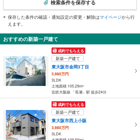
検索条件を保存する
条
件
保存した条件の確認・通知設定の変更・解除は
マイページ
から行
で
えます。
通
知
おすすめの新築一戸建て
を
受
成約でもらえる
け
新築一戸建て
取
東大阪市金岡3丁目
る
3,980万円
・
3LDK
条
土地面積 105.29m
2
件
近鉄大阪線 「長瀬」駅 徒歩24分
を
マ
成約でもらえる
イ
新築一戸建て
ペ
東大阪市西上小阪
ー
3,980万円
ジ
3LDK
に
土地面積 109.59m
2