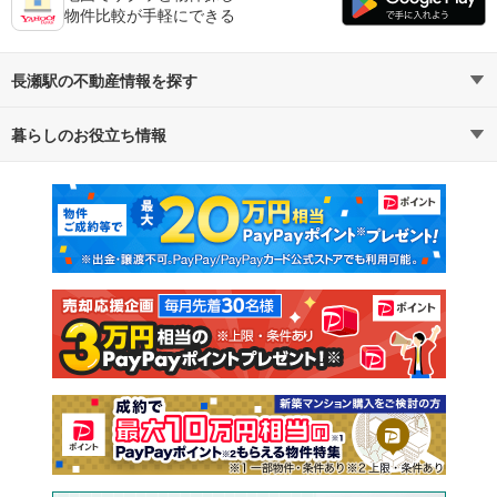
物件比較が手軽にできる
長瀬駅の不動産情報を探す
暮らしのお役立ち情報
不動産・住宅
賃貸住宅
マンションカタログ
教えて！住まいの先生
新築マンション
中古マンション
新築一戸建て
中古一戸建て
注文住宅
土地
売却査定