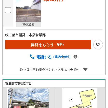
画像
22
枚
牧主都市開発 本店営業部
資料をもらう
（無料）
電話する
（通話料無料）
取り扱い不動産会社をもっと見る（
全
1
社
）
羽曳野市誉田2丁目