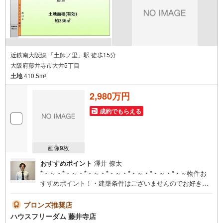
近鉄南大阪線 「土師ノ里」駅 徒歩15分
大阪府藤井寺市大井5丁目
土地
410.5m
2
2,980万円
成約でもらえる
画像
9
枚
おすすめポイント
澤井 僚太
*・～・*・～・*・～・*・～・*・～・*・～・*・～物件お
すすめポイント！・建築条件はございませんのでお好きな
ハウスメーカーにて建築可能です家族の想いが詰まったこ
だわりの夢のマイホームを叶えて下さい・近鉄南大阪線
ブロンズ推奨店
「土師ノ里」駅徒歩15分で通勤、通学に便利です！・スー
ハウスフリーダム 藤井寺店
パーやコンビニ、薬局が徒歩10分圏内にあり、たいへん便