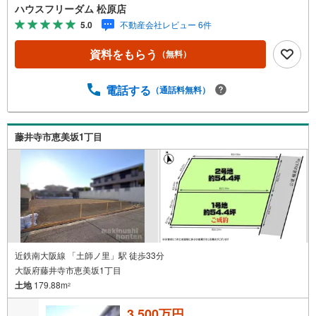
ているため、ご家族それぞれの荷物を各お部屋に収納する
ハウスフリーダム 松原店
ことができて、お部屋を有効に使えます！・子育て世代に
5.0
不動産会社レビュー 6件
人気の対面キッチンでご家族のコミュニケーションもばっ
ちり！ハウスフリーダムは【東証スタンダード上場企業】
資料をもらう
（無料）
です！松原店はキッズスペース・ベビールーム・大型駐車
場完備！お仕事帰りや、お子さま連れも大歓迎です！物件
最寄りの駅まで送迎させて頂きます「見るだけ・聞くだ
電話する
（通話料無料）
け」OK！不動産購入やご売却、住宅ローンのご相談など
なんでもお気軽にご相談ください～・*・～・*・～・*・
～・*・～・*・～・*・～
藤井寺市恵美坂1丁目
近鉄南大阪線 「土師ノ里」駅 徒歩33分
大阪府藤井寺市恵美坂1丁目
土地
179.88m
2
3,500万円