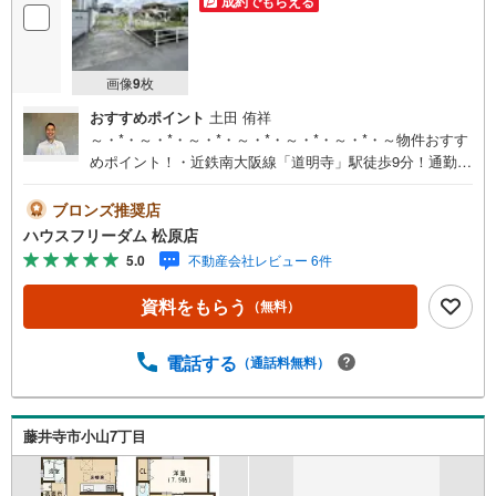
成約でもらえる
画像
9
枚
おすすめポイント
土田 侑祥
～・*・～・*・～・*・～・*・～・*・～・*・～物件おすす
めポイント！・近鉄南大阪線「道明寺」駅徒歩9分！通勤通
学に便利な立地です・建築条件はございません。お好きな
工務店・ハウスメーカーを選択することができます！家族
ブロンズ推奨店
の想いが詰まったこだわりの夢のマイホームを叶えません
ハウスフリーダム 松原店
か？・南向きなので、ポカポカとあたたかな光と心地良い
5.0
不動産会社レビュー 6件
風が入り込みます皆様からのお問い合わせを心よりお待ち
しておりますハウスフリーダムは【東証スタンダード上場
資料をもらう
（無料）
企業】です！松原店はキッズスペース・ベビールーム・大
型駐車場完備！お仕事帰りや、お子さま連れも大歓迎で
す！物件最寄りの駅まで送迎させて頂きます「見るだけ・
電話する
（通話料無料）
聞くだけ」OK！不動産購入やご売却、住宅ローンのご相談
など なんでもお気軽にご相談ください～・*・～・*・～・
*・～・*・～・*・～・*・～
藤井寺市小山7丁目