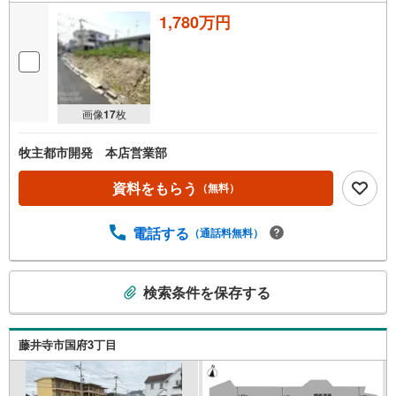
1,780万円
画像
17
枚
牧主都市開発 本店営業部
資料をもらう
（無料）
電話する
（通話料無料）
こ
検索条件を保存する
の
検
索
藤井寺市国府3丁目
条
件