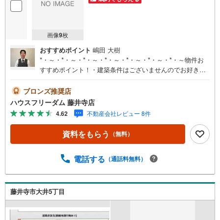
画像
9
枚
おすすめポイント
嶋田 大樹
*・～・*・～・*・～・*・～・*・～・*・～・*・～物件お
すすめポイント！・建築条件はございませんのでお好きな
ハウスメーカーにて建築可能です 家族の想いが詰まった
こだわりの夢のマイホームを叶えて下さい・近鉄南大阪線
ブロンズ推奨店
「道明寺」駅徒歩6分で通勤、通学に便利です！・スーパー
ハウスフリーダム 藤井寺店
やコンビニが徒歩10分圏内にあり、たいへん便利な立地で
4.62
不動産会社レビュー 8件
す！お客様からのお問い合わせ心よりお待ちしておりま
す！----*----*----*----*----*----*----*----*---- 上場企業ならではの金
資料をもらう
（無料）
融機関との提携「住宅ローンを借りれるか心配されている
方」「充実した内容の住宅ローンをお探しの方」‥等住宅
ローンについてもお気軽にご相談くださいお客様に応じた
電話する
（通話料無料）
適切な内容でご提案させて頂きます。ハウスフリーダムは
【東証スタンダード上場企業】です。不動産購入や住宅ロ
ーンについては、ハウスフリーダムにお任せ下さい。（ご
藤井寺市大井5丁目
来店の際は、店舗に駐車場を完備しております！）