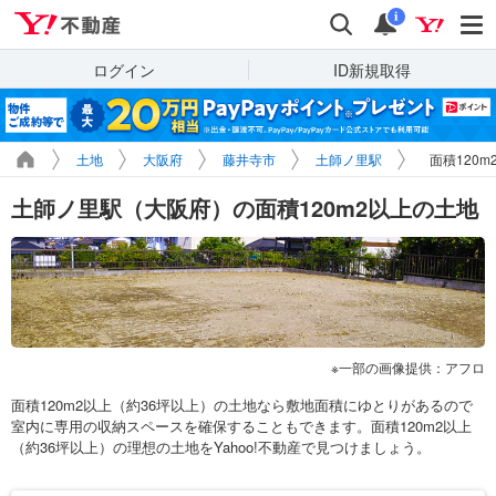
Yahoo!不動産
検索
通知
i
ログイン
ID新規取得
土地
大阪府
藤井寺市
土師ノ里駅
面積120
土師ノ里駅（大阪府）の面積120m2以上の土地
一部の画像提供：アフロ
面積120m2以上（約36坪以上）の土地なら敷地面積にゆとりがあるので
室内に専用の収納スペースを確保することもできます。面積120m2以上
（約36坪以上）の理想の土地をYahoo!不動産で見つけましょう。