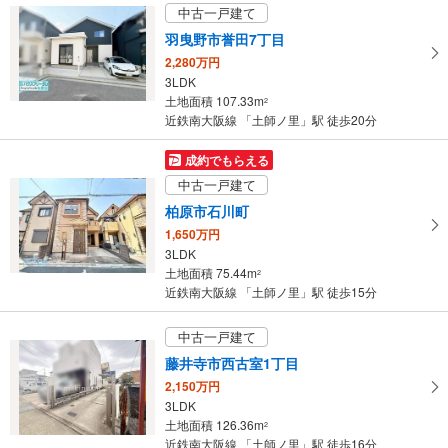
中古一戸建て
羽曳野市誉田7丁目
2,280万円
3LDK
土地面積 107.33m
2
近鉄南大阪線 「土師ノ里」駅 徒歩20分
成約でもらえる
中古一戸建て
柏原市石川町
1,650万円
3LDK
土地面積 75.44m
2
近鉄南大阪線 「土師ノ里」駅 徒歩15分
中古一戸建て
藤井寺市西古室1丁目
2,150万円
3LDK
土地面積 126.36m
2
近鉄南大阪線 「土師ノ里」駅 徒歩16分