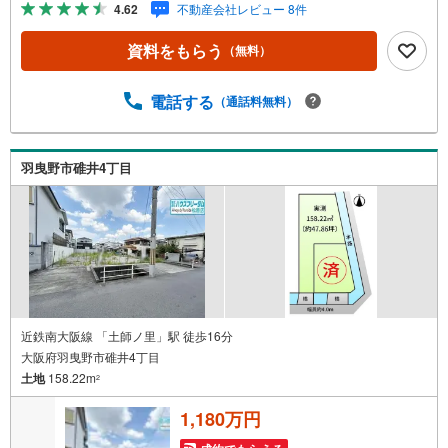
4.62
不動産会社レビュー 8件
利な立地です！・閑静な住宅街でのびのびと子育てをした
い家族にピッタリです！----*----*----*----*----*----*----*----*---- 上
資料をもらう
（無料）
場企業ならではの金融機関との提携「住宅ローンを借りれ
るか心配されている方」「充実した内容の住宅ローンをお
探しの方」‥等住宅ローンについてもお気軽にご相談くだ
電話する
（通話料無料）
さいお客様に応じた適切な内容でご提案させて頂きます。
ハウスフリーダムは【東証スタンダード上場企業】です。
不動産購入や住宅ローンについては、ハウスフリーダムに
羽曳野市碓井4丁目
お任せ下さい。（ご来店の際は、店舗に駐車場を完備して
おります！）
近鉄南大阪線 「土師ノ里」駅 徒歩16分
大阪府羽曳野市碓井4丁目
土地
158.22m
2
1,180万円