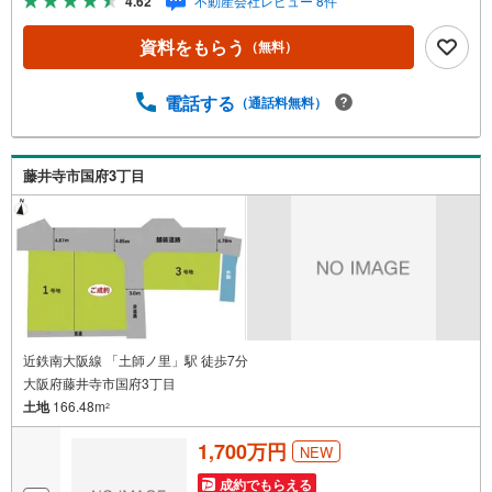
4.62
不動産会社レビュー 8件
建物は28坪標準となっております！是非一度お問い合わせ
ください----*----*----*----*----*----*----*----*---- 上場企業ならでは
資料をもらう
（無料）
の金融機関との提携「住宅ローンを借りれるか心配されて
いる方」「充実した内容の住宅ローンをお探しの方」‥等
住宅ローンについてもお気軽にご相談くださいお客様に応
電話する
（通話料無料）
じた適切な内容でご提案させて頂きます。ハウスフリーダ
ムは【東証スタンダード上場企業】です。不動産購入や住
宅ローンについては、ハウスフリーダムにお任せ下さい。
藤井寺市国府3丁目
（ご来店の際は、店舗に駐車場を完備しております！）
近鉄南大阪線 「土師ノ里」駅 徒歩7分
大阪府藤井寺市国府3丁目
土地
166.48m
2
1,700万円
NEW
成約でもらえる