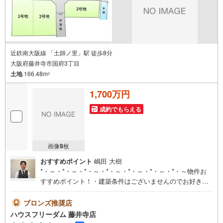
近鉄南大阪線 「土師ノ里」駅 徒歩8分
大阪府藤井寺市国府3丁目
土地
166.48m
2
1,700万円
成約でもらえる
画像
9
枚
おすすめポイント
嶋田 大樹
*・～・*・～・*・～・*・～・*・～・*・～・*・～物件お
すすめポイント！・建築条件はございませんのでお好きな
ハウスメーカーにて建築可能です 家族の想いが詰まった
こだわりの夢のマイホームを叶えて下さい・近鉄南大阪線
ブロンズ推奨店
「道明寺」駅徒歩6分で通勤、通学に便利です！・スーパー
ハウスフリーダム 藤井寺店
やコンビニが徒歩10分圏内にあり、たいへん便利な立地で