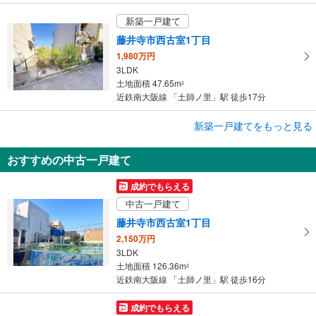
新築一戸建て
藤井寺市西古室1丁目
1,980万円
3LDK
土地面積 47.65m
2
近鉄南大阪線 「土師ノ里」駅 徒歩17分
成約でもらえる
新築一戸建てをもっと見る
新築一戸建て
おすすめの中古一戸建て
藤井寺市大井4丁目
3,480万円
成約でもらえる
4LDK
中古一戸建て
土地面積 93.61m
2
近鉄南大阪線 「土師ノ里」駅 徒歩11分
藤井寺市西古室1丁目
2,150万円
3LDK
土地面積 126.36m
2
近鉄南大阪線 「土師ノ里」駅 徒歩16分
成約でもらえる