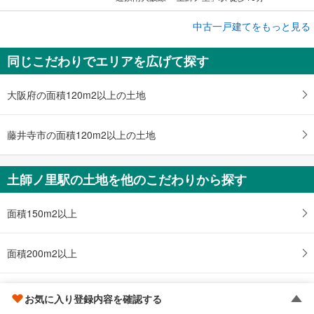
中古一戸建てをもっと見る
中古一戸建て
藤井寺市小山8丁目
同じこだわりでエリアを広げて探す
2,380万円
4SLDK
土地面積 80.75m
2
大阪府の面積120m2以上の土地
近鉄南大阪線 「土師ノ里」駅 徒歩25分
藤井寺市の面積120m2以上の土地
土師ノ里駅の土地を他のこだわりから探す
面積150m2以上
面積200m2以上
100坪・面積330m2以上
お気に入り登録内容を確認する