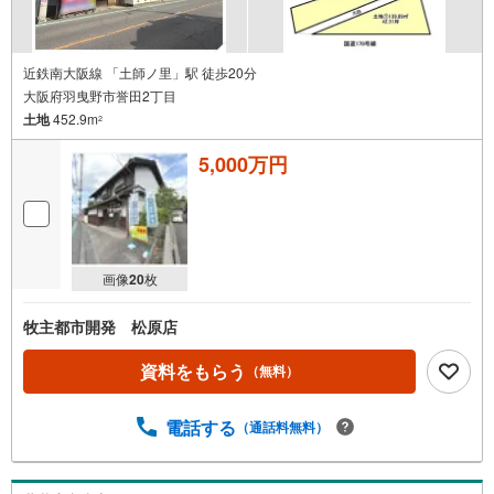
近鉄南大阪線 「土師ノ里」駅 徒歩20分
大阪府羽曳野市誉田2丁目
土地
452.9m
2
5,000万円
画像
20
枚
牧主都市開発 松原店
資料をもらう
（無料）
電話する
（通話料無料）