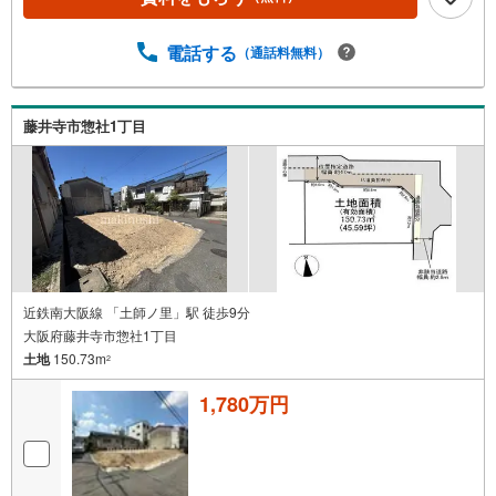
電話する
（通話料無料）
藤井寺市惣社1丁目
近鉄南大阪線 「土師ノ里」駅 徒歩9分
大阪府藤井寺市惣社1丁目
土地
150.73m
2
1,780万円