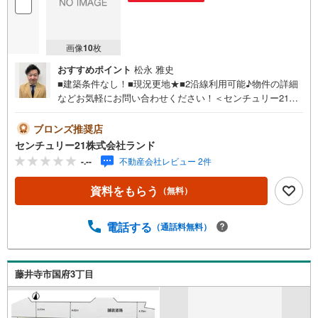
画像
10
枚
おすすめポイント
松永 雅史
■建築条件なし！■現況更地★■2沿線利用可能♪物件の詳細
などお気軽にお問い合わせください！＜センチュリー21ラ
ンドについて＞●センチュリー21ランド北花田本店
は・・・ お客様のニーズに寄り添い、大切なお住まいの
ブロンズ推奨店
ご購入に最後まで伴走いたします！●リフォームのご相談も
センチュリー21株式会社ランド
承っております。●購入・売却・ローンのご相談・・・なん
-.--
不動産会社レビュー 2件
でもお気軽にご相談くださいませ！〇大阪メトロ御堂筋線
「北花田」駅より徒歩約10分！○JR阪和線「浅香」駅より
資料をもらう
（無料）
徒歩約8分！〇営業時間:10:00～20:00（火曜日・水曜日定
休日※祝日は営業）事前にご連絡いただけますと、スムーズ
にご案内が可能です。ご連絡お待ちしております！
電話する
（通話料無料）
藤井寺市国府3丁目