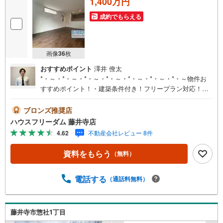
1,400万円
成約でもらえる
画像
36
枚
おすすめポイント
澤井 僚太
*・～・*・～・*・～・*・～・*・～・*・～・*・～物件お
すすめポイント！・建築条件付き！フリープラン対応！家
族の想いが詰まったこだわりの夢のマイホームを叶えて下
さい・駐車4台可能！（車種による）来客時に大変便利で
ブロンズ推奨店
す・前面道路約5.6mなので駐車もらくらく標準設備・下駄
ハウスフリーダム 藤井寺店
箱付きミラー・洗面化粧台900・1Fトイレ手洗い自動セン
4.62
不動産会社レビュー 8件
サー・階段足元人感センサー付----*----*----*----*----*----*----*----
*---- 上場企業ならではの金融機関との提携「住宅ローンを
資料をもらう
（無料）
借りれるか心配されている方」「充実した内容の住宅ロー
ンをお探しの方」‥等住宅ローンについてもお気軽にご相
談くださいお客様に応じた適切な内容でご提案させて頂き
電話する
（通話料無料）
ます。ハウスフリーダムは【東証スタンダード上場企業】
です。不動産購入や住宅ローンについては、ハウスフリー
ダムにお任せ下さい。（ご来店の際は、店舗に駐車場を完
藤井寺市惣社1丁目
備しております！）