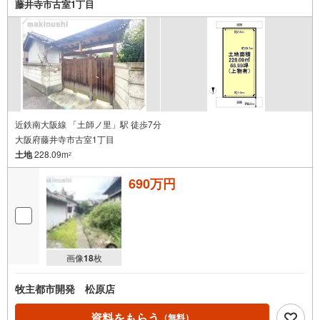
藤井寺市古室1丁目
近鉄南大阪線 「土師ノ里」駅 徒歩7分
大阪府藤井寺市古室1丁目
土地
228.09m
2
690万円
画像
18
枚
牧主都市開発 松原店
資料をもらう
（無料）