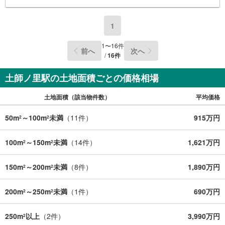
る
1
1
〜
16
件
前へ
次へ
/
16
件
土師ノ里駅の土地面積ごとの価格相場
土地面積（該当物件数）
平均価格
50m
～100m
未満
（
11
件）
915万円
2
2
100m
～150m
未満
（
14
件）
1,621万円
2
2
150m
～200m
未満
（
8
件）
1,890万円
2
2
200m
～250m
未満
（
1
件）
690万円
2
2
250m
以上
（
2
件）
3,990万円
2