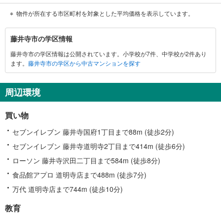
物件が所在する市区町村を対象とした平均価格を表示しています。
藤
藤井寺市の学区情報
井
藤井寺市の学区情報は公開されています。小学校が7件、中学校が2件あり
寺
ます。
藤井寺市の学区から中古マンションを探す
市
に
関
周辺環境
す
る
買い物
情
報
セブンイレブン 藤井寺国府1丁目まで88m (徒歩2分)
セブンイレブン 藤井寺道明寺2丁目まで414m (徒歩6分)
ローソン 藤井寺沢田二丁目まで584m (徒歩8分)
食品館アプロ 道明寺店まで488m (徒歩7分)
万代 道明寺店まで744m (徒歩10分)
教育