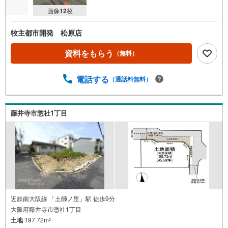
画像
12
枚
牧主都市開発 松原店
資料をもらう
（無料）
電話する
（通話料無料）
藤井寺市惣社1丁目
近鉄南大阪線 「土師ノ里」駅 徒歩9分
大阪府藤井寺市惣社1丁目
土地
197.72m
2