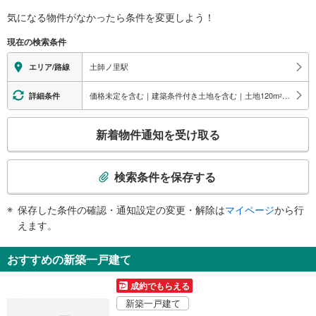
バリアフリー状況
気になる物件がなかったら
条件を変更しよう！
※段差なしでの移動経路
（○：有り △：要駅員設備 ×：無し）
現在の検索条件
地上⇔改札⇔ホーム：○
エレベータ
土師ノ里駅
エリア/路線
・各ホーム⇔改札
・改札⇔地上階
価格未定を含む｜建築条件付き土地を含む｜土地120
m
以上
詳細条件
2
トイレ
こ
《多機能トイレ》
新着物件通知を受け取る
・有り
の
その他
検
索
・誘導チャイム
検索条件を保存する
改札
条
ホーム上階段
件
保存した条件の確認・通知設定の変更・解除は
マイページ
から行
・点字案内板
で
えます。
・点字運賃表
通
知
おすすめの新築一戸建て
を
受
成約でもらえる
け
新築一戸建て
取