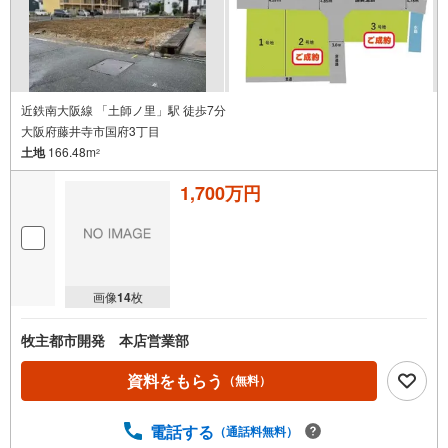
で
通
知
を
受
け
近鉄南大阪線 「土師ノ里」駅 徒歩7分
大阪府藤井寺市国府3丁目
取
土地
166.48m
る
2
・
1,700万円
条
件
を
マ
イ
画像
14
枚
ペ
ー
牧主都市開発 本店営業部
ジ
に
資料をもらう
（無料）
保
存
電話する
（通話料無料）
す