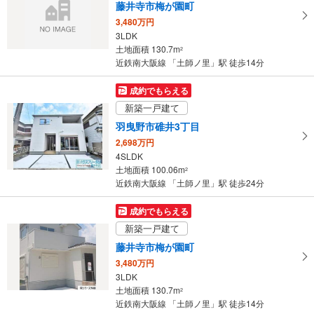
藤井寺市梅が園町
る
3,480万円
・
3LDK
条
土地面積 130.7m
2
件
近鉄南大阪線 「土師ノ里」駅 徒歩14分
を
マ
成約でもらえる
イ
新築一戸建て
ペ
羽曳野市碓井3丁目
ー
2,698万円
ジ
4SLDK
に
土地面積 100.06m
2
保
近鉄南大阪線 「土師ノ里」駅 徒歩24分
存
す
成約でもらえる
る
新築一戸建て
藤井寺市梅が園町
3,480万円
3LDK
土地面積 130.7m
2
近鉄南大阪線 「土師ノ里」駅 徒歩14分