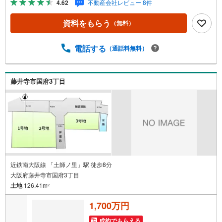
4.62
不動産会社レビュー 8件
す！お客様からのお問い合わせ心よりお待ちしておりま
す！----*----*----*----*----*----*----*----*---- 上場企業ならではの金
資料をもらう
（無料）
融機関との提携「住宅ローンを借りれるか心配されている
方」「充実した内容の住宅ローンをお探しの方」‥等住宅
ローンについてもお気軽にご相談くださいお客様に応じた
電話する
（通話料無料）
適切な内容でご提案させて頂きます。ハウスフリーダムは
【東証スタンダード上場企業】です。不動産購入や住宅ロ
ーンについては、ハウスフリーダムにお任せ下さい。（ご
藤井寺市国府3丁目
来店の際は、店舗に駐車場を完備しております！）
近鉄南大阪線 「土師ノ里」駅 徒歩8分
大阪府藤井寺市国府3丁目
土地
126.41m
2
1,700万円
成約でもらえる