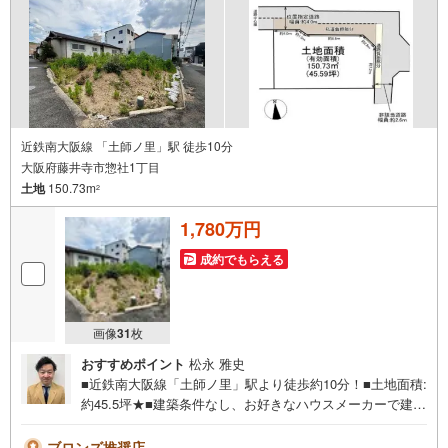
近鉄南大阪線 「土師ノ里」駅 徒歩10分
大阪府藤井寺市惣社1丁目
土地
150.73m
2
1,780万円
成約でもらえる
画像
31
枚
おすすめポイント
松永 雅史
■近鉄南大阪線「土師ノ里」駅より徒歩約10分！■土地面積:
約45.5坪★■建築条件なし、お好きなハウスメーカーで建築
可能です◎物件の詳細などお気軽にお問い合わせくださ
い！＜センチュリー21ランドについて＞●センチュリー21
ブロンズ推奨店