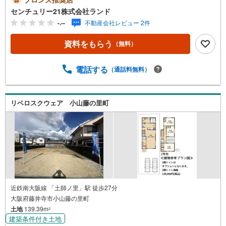
ランド北花田本店は・・・ お客様のニーズに寄り添い、
センチュリー21株式会社ランド
大切なお住まいのご購入に最後まで伴走いたします！●リフ
-.--
不動産会社レビュー 2件
ォームのご相談も承っております。●購入・売却・ローンの
ご相談・・・なんでもお気軽にご相談くださいませ！〇大
資料をもらう
（無料）
阪メトロ御堂筋線「北花田」駅より徒歩約10分！○JR阪和
線「浅香」駅より徒歩約8分！〇営業時間:10:00～20:00
（火曜日・水曜日定休日※祝日は営業）事前にご連絡いただ
電話する
（通話料無料）
けますと、スムーズにご案内が可能です。ご連絡お待ちし
ております！
リベロスクウェア 小山藤の里町
近鉄南大阪線 「土師ノ里」駅 徒歩27分
大阪府藤井寺市小山藤の里町
土地
139.39m
2
建築条件付き土地