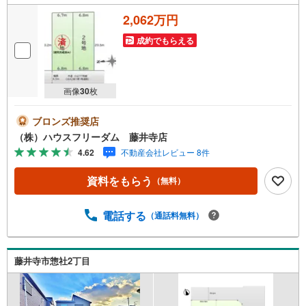
2,062万円
成約でもらえる
画像
30
枚
ブロンズ推奨店
（株）ハウスフリーダム 藤井寺店
4.62
不動産会社レビュー 8件
資料をもらう
（無料）
電話する
（通話料無料）
藤井寺市惣社2丁目