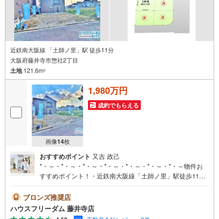
近鉄南大阪線 「土師ノ里」駅 徒歩11分
大阪府藤井寺市惣社2丁目
土地
121.6m
2
1,980万円
成約でもらえる
画像
14
枚
おすすめポイント
又吉 政己
*・～・*・～・*・～・*・～・*・～・*・～・*・～物件お
すすめポイント！・近鉄南大阪線「土師ノ里」駅徒歩11分
で通勤、通学に便利です！・道明寺東小学校まで徒歩5分、
道明寺中学校まで徒歩13分です低学年のお子さんも楽々通
ブロンズ推奨店
えて安心ですね！・閑静な住宅街でのびのびと子育てをし
ハウスフリーダム 藤井寺店
たい家族にピッタリです！・建築条件付き！自由設計可で