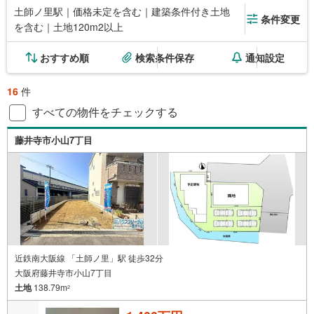
土師ノ里駅｜価格未定を含む｜建築条件付き土地
条件変更
を含む｜土地120m2以上
おすすめ順
検索条件保存
通知設定
16
件
すべての物件をチェックする
藤井寺市小山7丁目
近鉄南大阪線 「土師ノ里」駅 徒歩32分
大阪府藤井寺市小山7丁目
土地
138.79m
2