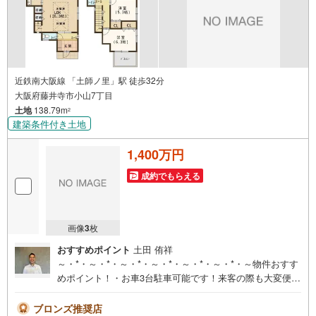
近鉄南大阪線 「土師ノ里」駅 徒歩32分
大阪府藤井寺市小山7丁目
土地
138.79m
2
建築条件付き土地
1,400万円
成約でもらえる
画像
3
枚
おすすめポイント
土田 侑祥
～・*・～・*・～・*・～・*・～・*・～・*・～物件おすす
めポイント！・お車3台駐車可能です！来客の際も大変便利
ですよ・LDKには優しいぬくもりに包まれる床暖房付きで
すので快適にお過ごしいただけます！・各居室収納を備え
ブロンズ推奨店