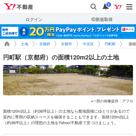
Yahoo!不動産
検索
通知
i
ログイン
ID新規取得
土地
京都府
京都市
中京区
円町駅
面積
円町駅（京都府）の面積120m2以上の土地
一部の画像提供：アフロ
面積120m2以上（約36坪以上）の土地なら敷地面積にゆとりがあるので
室内に専用の収納スペースを確保することもできます。面積120m2以上
（約36坪以上）の理想の土地をYahoo!不動産で見つけましょう。