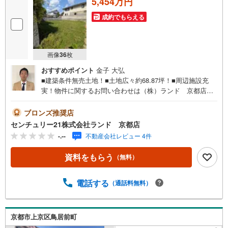
5,454万円
成約でもらえる
画像
36
枚
おすすめポイント
金子 大弘
■建築条件無売土地！■土地広々約68.87坪！■周辺施設充
実！物件に関するお問い合わせは（株）ランド 京都店ま
でお気軽にお問い合わせくださいませ！＜センチュリー21
ランドについて＞●センチュリー21ランド京都店
ブロンズ推奨店
は・・・ お客様のご希望をお客様の目線でご満足いただ
センチュリー21株式会社ランド 京都店
けるお住いを全力でお探し致します！●購入・売却・ローン
-.--
不動産会社レビュー 4件
のご相談など、些細なことでもお気軽にご相談下さいま
せ！●リフォームのご相談も承っております。○京阪鴨東線
資料をもらう
（無料）
「出町柳」駅 徒歩約6分○京都市営地下鉄烏丸線 「今出
川」駅 徒歩約10分○営業時間:10:00～20:00（火曜日・水曜
日定休日※祝日は営業）事前にご連絡いただけますと、スム
電話する
（通話料無料）
ーズにご案内が可能です。ご連絡お待ちしております！
京都市上京区鳥居前町