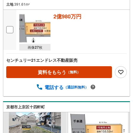
土地
391.61m
2
2億980万円
画像
27
枚
センチュリー21エンドレス不動産販売
資料をもらう
（無料）
電話する
（通話料無料）
京都市上京区十四軒町