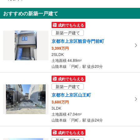
通
知
おすすめの新築一戸建て
を
受
成約でもらえる
け
新築一戸建て
取
京都市上京区観音寺門前町
る
3,399万円
・
2SLDK
条
土地面積 44.89m
2
件
山陰本線 「円町」駅 徒歩20分
を
マ
成約でもらえる
イ
新築一戸建て
ペ
京都市上京区山王町
ー
3,680万円
ジ
3LDK
に
土地面積 47.04m
2
保
山陰本線 「円町」駅 徒歩24分
存
す
成約でもらえる
る