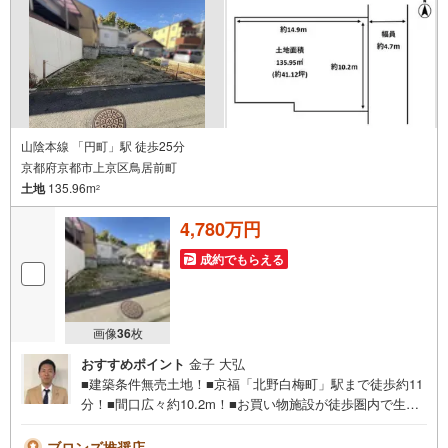
山陰本線 「円町」駅 徒歩25分
京都府京都市上京区鳥居前町
土地
135.96m
2
4,780万円
成約でもらえる
画像
36
枚
おすすめポイント
金子 大弘
■建築条件無売土地！■京福「北野白梅町」駅まで徒歩約11
分！■間口広々約10.2m！■お買い物施設が徒歩圏内で生活
便利！物件に関するお問い合わせは（株）ランド 京都店
までお気軽にお問い合わせくださいませ！＜センチュリー2
ブロンズ推奨店