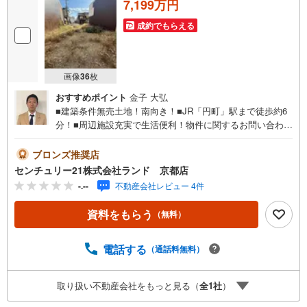
7,199万円
成約でもらえる
画像
36
枚
おすすめポイント
金子 大弘
■建築条件無売土地！南向き！■JR「円町」駅まで徒歩約6
分！■周辺施設充実で生活便利！物件に関するお問い合わせ
は（株）ランド 京都店までお気軽にお問い合わせくださ
いませ！＜センチュリー21ランドについて＞●センチュリ
ブロンズ推奨店
ー21ランド京都店は・・・ お客様のご希望をお客様の目
センチュリー21株式会社ランド 京都店
線でご満足いただけるお住いを全力でお探し致します！●購
-.--
不動産会社レビュー 4件
入・売却・ローンのご相談など、些細なことでもお気軽に
ご相談下さいませ！●リフォームのご相談も承っておりま
資料をもらう
（無料）
す。○京阪鴨東線 「出町柳」駅 徒歩約6分○京都市営地下鉄
烏丸線 「今出川」駅 徒歩約10分○営業時間:10:00～20:00
（火曜日・水曜日定休日※祝日は営業）事前にご連絡いただ
電話する
（通話料無料）
けますと、スムーズにご案内が可能です。ご連絡お待ちし
ております！
取り扱い不動産会社をもっと見る（
全
1
社
）