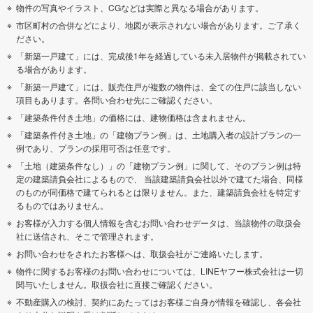
物件の写真やイラスト、CGなどは実際と異なる場合があります。
市区町村の合併などにより、地図が表示されない場合があります。ご了承く
ださい。
「新築一戸建て」には、完成後1年を経過している未入居物件が掲載されてい
る場合があります。
「新築一戸建て」には、販売住戸が複数の物件は、全ての住戸に該当しない
項目もあります。各問い合わせ先にご確認ください。
「建築条件付き土地」の価格には、建物価格は含まれません。
「建築条件付き土地」の「建物プラン例」は、土地購入者の設計プランの一
例であり、プランの採用可否は任意です。
「土地（建築条件なし）」の「建物プラン例」に関して、そのプラン例は特
定の建築請負会社によるもので、 当該建築請負会社以外で建てた場合、同様
のものが同価格で建てられるとは限りません。また、建築請負会社を特定す
るものではありません。
お客様が入力する個人情報を含むお問い合わせデータは、当該物件の取扱会
社に送信され、そこで管理されます。
お問い合わせをされたお客様へは、取扱会社がご連絡いたします。
物件に関するお客様のお問い合わせについては、LINEヤフー株式会社は一切
関与いたしません。取扱会社に直接ご確認ください。
不動産購入の検討、契約にあたってはお客様ご自身が情報を確認し、各会社