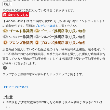
既読
その物件を既にご覧になっている場合に表示されます。
成約でもらえる
【Yahoo!不動産】物件ご成約で最大20万円相当PayPayポイントプレゼント！
の対象物件です。詳細は
プレゼント詳細
をご覧ください。
ゴールド推奨店
ゴールド推奨店 取り扱い物件
シルバー推奨店
シルバー推奨店 取り扱い物件
ブロンズ推奨店
ブロンズ推奨店 取り扱い物件
広告商品を購入している不動産会社のうち、物件情報の正確性、法令遵守、ヤ
フー不動産における成約実績等、当社所定の基準を満たした優良な店舗運営を
実践していると認めた不動産会社（もしくは当該認定を受けた不動産会社の取
扱物件）に表示されます。
タップすると用語の意味が書かれたポップアップが開きます。
PRマークについて
ご注意
消費税および地方消費税の対象となる場合は税込み価格が表示されていま
す。