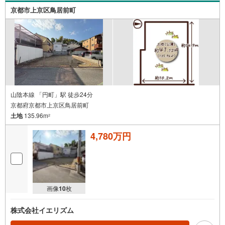
京都市上京区鳥居前町
山陰本線 「円町」駅 徒歩24分
京都府京都市上京区鳥居前町
土地
135.96m
2
4,780万円
画像
10
枚
株式会社イエリズム