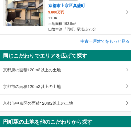
京都市上京区真盛町
9,800万円
11DK
土地面積 192.5m
2
山陰本線 「円町」駅 徒歩26分
中古一戸建てをもっと見る
中古一戸建て
京都市中京区西ノ京大炊御門町
同じこだわりでエリアを広げて探す
1,550万円
4DK
土地面積 45.68m
2
京都府の面積120m2以上の土地
山陰本線 「円町」駅 徒歩6分
京都市の面積120m2以上の土地
京都市中京区の面積120m2以上の土地
円町駅の土地を他のこだわりから探す