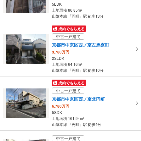
5LDK
土地面積 86.85m
2
山陰本線 「円町」駅 徒歩13分
成約でもらえる
中古一戸建て
京都市中京区西ノ京左馬寮町
3,780万円
2SLDK
土地面積 64.16m
2
山陰本線 「円町」駅 徒歩10分
成約でもらえる
中古一戸建て
京都市中京区西ノ京北円町
6,780万円
5SDK
土地面積 161.94m
2
山陰本線 「円町」駅 徒歩4分
中古一戸建て