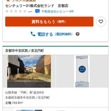
1ランドについて＞●センチュリー21ランド京都店
センチュリー21株式会社ランド 京都店
は・・・ お客様のご希望をお客様の目線でご満足いただ
-.--
不動産会社レビュー 4件
けるお住いを全力でお探し致します！●購入・売却・ローン
のご相談など、些細なことでもお気軽にご相談下さいま
資料をもらう
（無料）
せ！●リフォームのご相談も承っております。○京阪鴨東線
「出町柳」駅 徒歩約6分○京都市営地下鉄烏丸線 「今出
川」駅 徒歩約10分○営業時間:10:00～20:00（火曜日・水曜
電話する
（通話料無料）
日定休日※祝日は営業）事前にご連絡いただけますと、スム
ーズにご案内が可能です。ご連絡お待ちしております！
京都市中京区西ノ京北円町
山陰本線 「円町」駅 徒歩6分
京都府京都市中京区西ノ京北円町
土地
164.8m
2