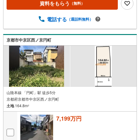
資料をもらう
（無料）
電話する
（通話料無料）
京都市中京区西ノ京円町
山陰本線 「円町」駅 徒歩5分
京都府京都市中京区西ノ京円町
土地
164.8m
2
7,199万円