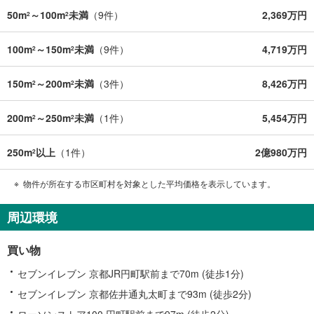
50m
～100m
未満
（
9
件）
2,369万円
2
2
100m
～150m
未満
（
9
件）
4,719万円
2
2
150m
～200m
未満
（
3
件）
8,426万円
2
2
200m
～250m
未満
（
1
件）
5,454万円
2
2
250m
以上
（
1
件）
2億980万円
2
物件が所在する市区町村を対象とした平均価格を表示しています。
周辺環境
買い物
セブンイレブン 京都JR円町駅前まで70m (徒歩1分)
セブンイレブン 京都佐井通丸太町まで93m (徒歩2分)
ローソンストア100 円町駅前まで97m (徒歩2分)