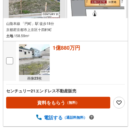
山陰本線 「円町」駅 徒歩18分
京都府京都市上京区十四軒町
土地
158.59m
2
1億880万円
画像
23
枚
センチュリー21エンドレス不動産販売
資料をもらう
（無料）
電話する
（通話料無料）