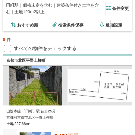
円町駅｜価格未定を含む｜建築条件付き土地を含
条件変更
む｜土地120m2以上
おすすめ順
検索条件保存
通知設定
8
件
すべての物件をチェックする
京都市北区平野上柳町
山陰本線 「円町」駅 徒歩25分
京都府京都市北区平野上柳町
土地
227.68m
2