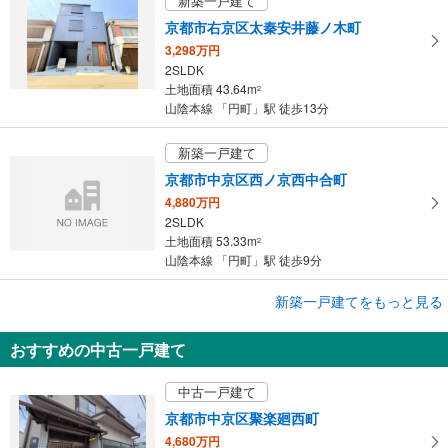
新築一戸建て
京都市右京区太秦安井藤ノ木町
3,298万円
2SLDK
土地面積 43.64m
2
山陰本線 「円町」駅 徒歩13分
新築一戸建て
京都市中京区西ノ京西中合町
4,880万円
2SLDK
土地面積 53.33m
2
山陰本線 「円町」駅 徒歩9分
新築一戸建てをもっと見る
新築一戸建て
京都市中京区西ノ京伯楽町
おすすめの中古一戸建て
5,280万円
4LDK
中古一戸建て
土地面積 80.99m
2
山陰本線 「円町」駅 徒歩5分
京都市中京区聚楽廻西町
4,680万円