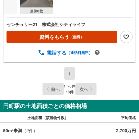
画像
6
枚
センチュリー21 株式会社シティライフ
資料をもらう
（無料）
電話する
（通話料無料）
1
1
〜
8
件
前へ
次へ
/
8
件
円町駅の土地面積ごとの価格相場
土地面積（該当物件数）
平均価格
50m
未満
（
2
件）
2,700万円
2