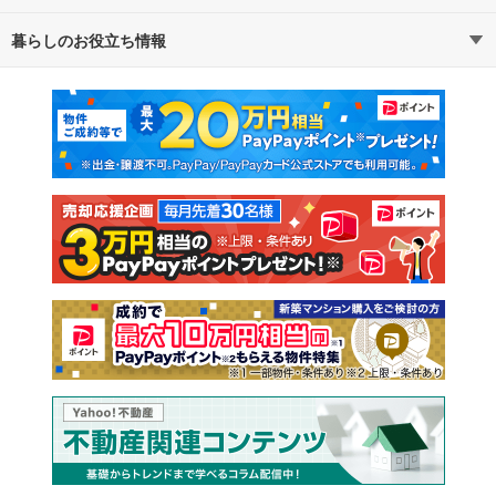
暮らしのお役立ち情報
不動産・住宅
賃貸住宅
マンションカタログ
教えて！住まいの先生
新築マンション
中古マンション
新築一戸建て
中古一戸建て
注文住宅
土地
売却査定