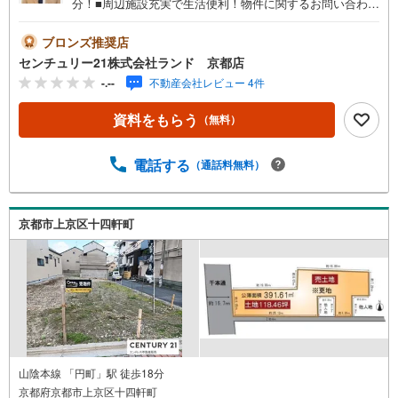
分！■周辺施設充実で生活便利！物件に関するお問い合わせ
は（株）ランド 京都店までお気軽にお問い合わせくださ
いませ！＜センチュリー21ランドについて＞●センチュリ
ブロンズ推奨店
ー21ランド京都店は・・・ お客様のご希望をお客様の目
センチュリー21株式会社ランド 京都店
線でご満足いただけるお住いを全力でお探し致します！●購
-.--
不動産会社レビュー 4件
入・売却・ローンのご相談など、些細なことでもお気軽に
ご相談下さいませ！●リフォームのご相談も承っておりま
資料をもらう
（無料）
す。○京阪鴨東線 「出町柳」駅 徒歩約6分○京都市営地下鉄
烏丸線 「今出川」駅 徒歩約10分○営業時間:10:00～20:00
（火曜日・水曜日定休日※祝日は営業）事前にご連絡いただ
電話する
（通話料無料）
けますと、スムーズにご案内が可能です。ご連絡お待ちし
ております！
京都市上京区十四軒町
山陰本線 「円町」駅 徒歩18分
京都府京都市上京区十四軒町