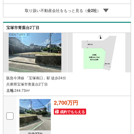
新築戸建や、1000万円台の中古マンションを始め多数物件
取り扱い不動産会社をもっと見る（
全
2
社
）
を取り扱っています。Yahoo！不動産に掲載しきれない物
件もご紹介できます。お気軽にお問合せください。弊社ホ
ームページへは「C21アクロス」で検索！
宝塚市青葉台2丁目
阪急今津線 「宝塚南口」駅 徒歩24分
兵庫県宝塚市青葉台2丁目
土地
244.73m
2
2,700万円
成約でもらえる
画像
27
枚