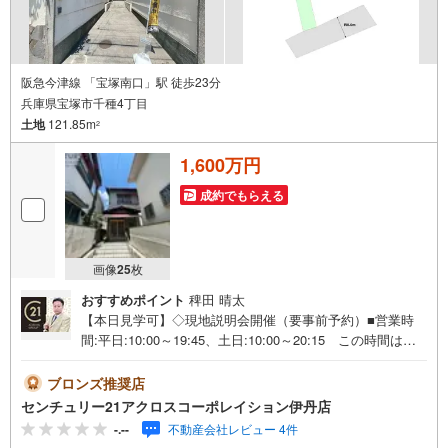
阪急今津線 「宝塚南口」駅 徒歩23分
兵庫県宝塚市千種4丁目
土地
121.85m
2
1,600万円
成約でもらえる
画像
25
枚
おすすめポイント
稗田 晴太
【本日見学可】◇現地説明会開催（要事前予約）■営業時
間:平日:10:00～19:45、土日:10:00～20:15 この時間はお
電話でのご案内がスムーズです。【物件の特徴】・周辺に
は公園・スーパー・図書館が近くに有り買物・子育て環境
ブロンズ推奨店
良好です。＝＝＝＝＝センチュリー21アクロスグループの3
センチュリー21アクロスコーポレイション伊丹店
つの特徴＝＝＝＝＝＝■センチュリー21グループで28年連
-.--
不動産会社レビュー 4件
続No.1（1997年～2024年兵庫地区仲介実績） 西宮・尼