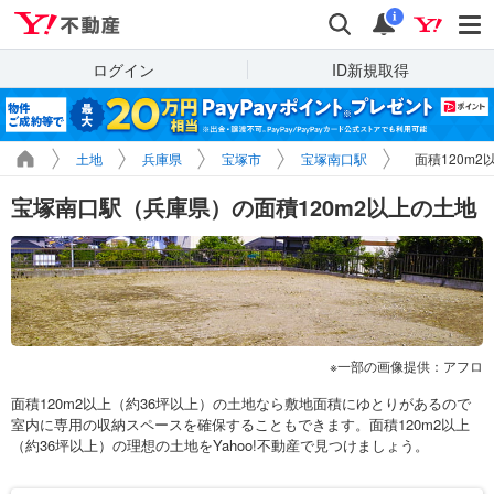
Yahoo!不動産
検索
通知
i
ログイン
ID新規取得
土地
兵庫県
宝塚市
宝塚南口駅
面積120m
宝塚南口駅（兵庫県）の面積120m2以上の土地
一部の画像提供：アフロ
面積120m2以上（約36坪以上）の土地なら敷地面積にゆとりがあるので
室内に専用の収納スペースを確保することもできます。面積120m2以上
（約36坪以上）の理想の土地をYahoo!不動産で見つけましょう。