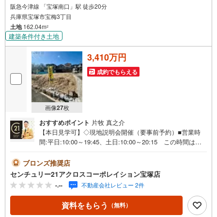
阪急今津線 「宝塚南口」駅 徒歩20分
兵庫県宝塚市宝梅3丁目
土地
162.04m
2
建築条件付き土地
3,410万円
成約でもらえる
画像
27
枚
おすすめポイント
片牧 真之介
【本日見学可】◇現地説明会開催（要事前予約）■営業時
間:平日:10:00～19:45、土日:10:00～20:15 この時間はお
電話でのご案内がスムーズです。【物件の特徴】・土地・
建物セット価格5280万円。お客様のライフスタイルに合わ
ブロンズ推奨店
せた間取りで建築出来ます。＝＝＝＝＝センチュリー21ア
センチュリー21アクロスコーポレイション宝塚店
クロスグループの3つの特徴＝＝＝＝＝＝■センチュリー21
-.--
不動産会社レビュー 2件
グループで28年連続No.1（1997年～2024年兵庫地区仲介実
績） 西宮・尼崎・伊丹・宝塚にて8店舗展開中。阪神間で
資料をもらう
（無料）
の購入や売却は当店にお任せ下さい■お客様駐車場、キッズ