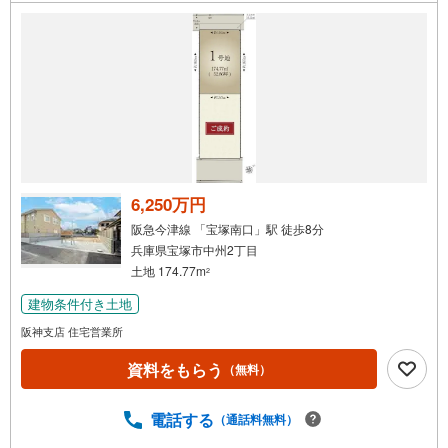
件
で
通
知
を
受
け
取
る
6,250万円
・
阪急今津線 「宝塚南口」駅 徒歩8分
条
兵庫県宝塚市中州2丁目
件
土地 174.77m
2
を
建物条件付き土地
マ
イ
阪神支店 住宅営業所
ペ
資料をもらう
（無料）
ー
ジ
に
電話する
（通話料無料）
保