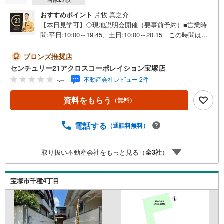
おすすめポイント
片牧 真之介
【本日見学可】◇現地説明会開催（要事前予約）■営業時
間:平日:10:00～19:45、土日:10:00～20:15 この時間はお
電話でのご案内がスムーズです。【物件の特徴】・緑豊か
な住宅地に立地する土地です。土地面積74.03坪と広々とし
ブロンズ推奨店
ております。＝＝＝＝＝センチュリー21アクロスグループ
センチュリー21アクロスコーポレイション宝塚店
の3つの特徴＝＝＝＝＝＝■センチュリー21グループで28年
-.--
不動産会社レビュー 2件
連続No.1（1997年～2024年兵庫地区仲介実績） 西宮・尼
崎・伊丹・宝塚にて8店舗展開中。阪神間での購入や売却は
資料をもらう
（無料）
当店にお任せ下さい■お客様駐車場、キッズスペースがござ
います。 8店舗すべて駅前にございますが、お車でのお越
しも大歓迎です。 お子様連れでもご安心ください。■取り
電話する
（通話料無料）
扱い物件多数ございます。 地域密着の当店では2000万円
台の新築戸建や、1000万円台の中古マンションを始め多数
取り扱い不動産会社をもっと見る（
全
3
社
）
物件を取り扱っています。Yahoo！不動産に掲載しきれな
い物件もご紹介できます。お気軽にお問合せください。弊
社ホームページへは「C21アクロス」で検索！
宝塚市千種4丁目