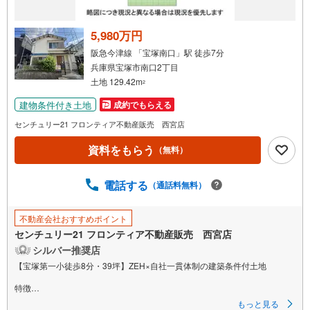
5,980万円
阪急今津線 「宝塚南口」駅 徒歩7分
兵庫県宝塚市南口2丁目
土地 129.42m
2
建物条件付き土地
成約でもらえる
センチュリー21 フロンティア不動産販売 西宮店
資料をもらう
（無料）
電話する
（通話料無料）
不動産会社おすすめポイント
センチュリー21 フロンティア不動産販売 西宮店
シルバー推奨店
【宝塚第一小徒歩8分・39坪】ZEH×自社一貫体制の建築条件付土地
特徴
・ZEH基準・耐震等級3の高性能住宅
もっと見る
・仕入れ.建築.販売まで自社グループ一貫体制で中間コストをカット