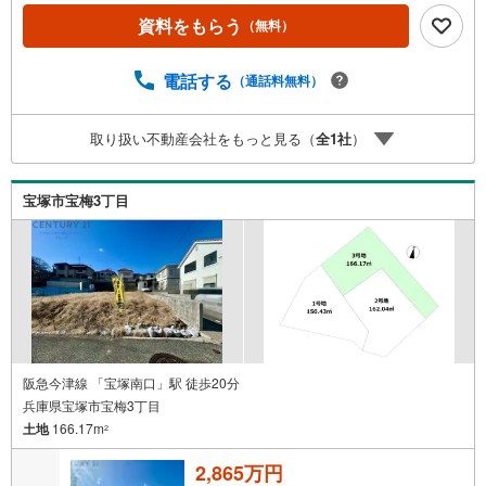
崎・伊丹・宝塚にて8店舗展開中。阪神間での購入や売却は
資料をもらう
（無料）
当店にお任せ下さい■お客様駐車場、キッズスペースがござ
います。 8店舗すべて駅前にございますが、お車でのお越
しも大歓迎です。 お子様連れでもご安心ください。■取り
電話する
（通話料無料）
扱い物件多数ございます。 地域密着の当店では2000万円
台の新築戸建や、1000万円台の中古マンションを始め多数
取り扱い不動産会社をもっと見る（
全
1
社
）
物件を取り扱っています。Yahoo！不動産に掲載しきれな
い物件もご紹介できます。お気軽にお問合せください。弊
社ホームページへは「C21アクロス」で検索！
宝塚市宝梅3丁目
阪急今津線 「宝塚南口」駅 徒歩20分
兵庫県宝塚市宝梅3丁目
土地
166.17m
2
2,865万円