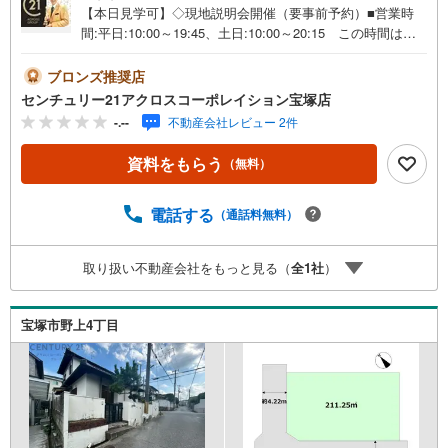
【本日見学可】◇現地説明会開催（要事前予約）■営業時
間:平日:10:00～19:45、土日:10:00～20:15 この時間はお
電話でのご案内がスムーズです。【物件の特徴】・建築条
件ございません。お好みのハウスメーカーで建築が可能。
ブロンズ推奨店
バス停「ゆずり葉台」徒歩1分＝＝＝＝＝センチュリー21ア
センチュリー21アクロスコーポレイション宝塚店
クロスグループの3つの特徴＝＝＝＝＝＝■センチュリー21
-.--
不動産会社レビュー 2件
グループで28年連続No.1（1997年～2024年兵庫地区仲介実
績） 西宮・尼崎・伊丹・宝塚にて8店舗展開中。阪神間で
資料をもらう
（無料）
の購入や売却は当店にお任せ下さい■お客様駐車場、キッズ
スペースがございます。 8店舗すべて駅前にございます
が、お車でのお越しも大歓迎です。 お子様連れでもご安
電話する
（通話料無料）
心ください。■取り扱い物件多数ございます。 地域密着の
当店では2000万円台の新築戸建や、1000万円台の中古マン
取り扱い不動産会社をもっと見る（
全
1
社
）
ションを始め多数物件を取り扱っています。Yahoo！不動
産に掲載しきれない物件もご紹介できます。お気軽にお問
合せください。弊社ホームページへは「C21アクロス」で
宝塚市野上4丁目
検索！