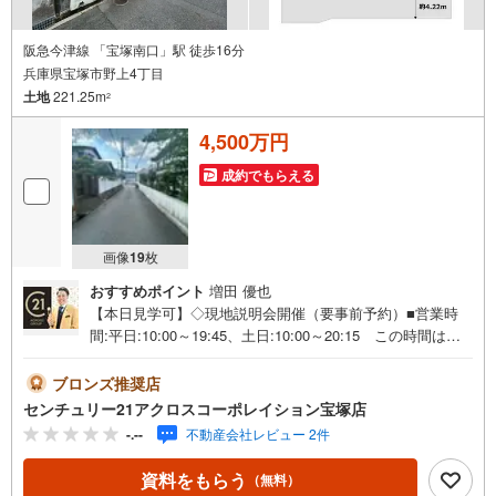
阪急今津線 「宝塚南口」駅 徒歩16分
兵庫県宝塚市野上4丁目
土地
221.25m
2
4,500万円
成約でもらえる
画像
19
枚
おすすめポイント
増田 優也
【本日見学可】◇現地説明会開催（要事前予約）■営業時
間:平日:10:00～19:45、土日:10:00～20:15 この時間はお
電話でのご案内がスムーズです。【物件の特徴】・北西角
地の約63.9坪の土地面積。・お好みの工務店・ハウスメー
ブロンズ推奨店
カーで建築が可能。＝＝＝＝＝センチュリー21アクロスグ
センチュリー21アクロスコーポレイション宝塚店
ループの3つの特徴＝＝＝＝＝＝■センチュリー21グループ
-.--
不動産会社レビュー 2件
で28年連続No.1（1997年～2024年兵庫地区仲介実績） 西
宮・尼崎・伊丹・宝塚にて8店舗展開中。阪神間での購入や
資料をもらう
（無料）
売却は当店にお任せ下さい■お客様駐車場、キッズスペース