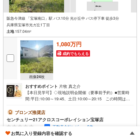
・阪急オアシス宝塚南口店 徒歩6分
・セブンイレブン宝塚南口2丁目店 徒歩5分
安心のサポート体制
阪急今津線 「宝塚南口」駅 バス10分 光が丘中 バス停下車 徒歩3分
・最長60年長期保証（構造・防水）・第三者保証付き
兵庫県宝塚市光ガ丘1丁目
・365日営業・無料送迎サービス・当日見学受付中
土地
157.04m
2
1,080万円
成約でもらえる
画像
24
枚
おすすめポイント
片牧 真之介
【本日見学可】◇現地説明会開催（要事前予約）■営業時
間:平日:10:00～19:45、土日:10:00～20:15 この時間はお
電話でのご案内がスムーズです。【物件の特徴】・約47坪
の建築条件無し宅地のご紹介です。擁壁車庫となってお
ブロンズ推奨店
り、その上に建物を建てられるタイプの土地となります。
センチュリー21アクロスコーポレイション宝塚店
＝＝＝＝＝センチュリー21アクロスグループの3つの特徴＝
-.--
不動産会社レビュー 2件
＝＝＝＝＝■センチュリー21グループで27年連続No.1（199
お気に入り登録内容を確認する
7年～2023年兵庫地区仲介実績） 西宮・尼崎・伊丹・宝
資料をもらう
（無料）