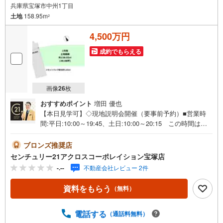
兵庫県宝塚市中州1丁目
土地
158.95m
2
4,500万円
成約でもらえる
画像
26
枚
おすすめポイント
増田 優也
【本日見学可】◇現地説明会開催（要事前予約）■営業時
間:平日:10:00～19:45、土日:10:00～20:15 この時間はお
電話でのご案内がスムーズです。【物件の特徴】・阪急今
津線「逆瀬川」駅へ徒歩約5分と、通勤・通学に非常に便
ブロンズ推奨店
利。＝＝＝＝＝センチュリー21アクロスグループの3つの特
センチュリー21アクロスコーポレイション宝塚店
徴＝＝＝＝＝＝■センチュリー21グループで28年連続No.1
-.--
不動産会社レビュー 2件
（1997年～2024年兵庫地区仲介実績） 西宮・尼崎・伊
丹・宝塚にて8店舗展開中。阪神間での購入や売却は当店に
資料をもらう
（無料）
お任せ下さい■お客様駐車場、キッズスペースがございま
す。 8店舗すべて駅前にございますが、お車でのお越しも
大歓迎です。 お子様連れでもご安心ください。■取り扱い
電話する
（通話料無料）
物件多数ございます。 地域密着の当店では2000万円台の