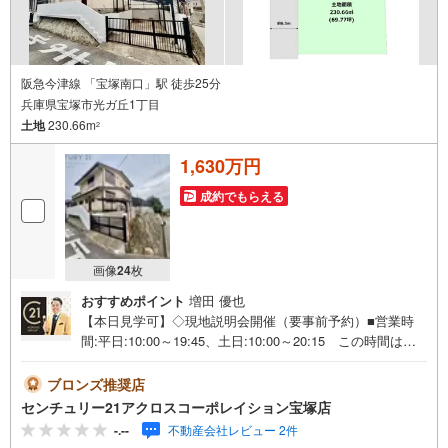
阪急今津線 「宝塚南口」駅 徒歩25分
兵庫県宝塚市光ガ丘1丁目
土地
230.66m
2
1,630万円
成約でもらえる
画像
24
枚
おすすめポイント
増田 優也
【本日見学可】◇現地説明会開催（要事前予約）■営業時
間:平日:10:00～19:45、土日:10:00～20:15 この時間はお
電話でのご案内がスムーズです。【物件の特徴】・南向き
の斜面地であるため日当たりが良く、開放的な住環境を享
ブロンズ推奨店
受できます。 ＝＝＝＝＝センチュリー21アクロスグループ
センチュリー21アクロスコーポレイション宝塚店
の3つの特徴＝＝＝＝＝＝■センチュリー21グループで28年
-.--
不動産会社レビュー 2件
連続No.1（1997年～2024年兵庫地区仲介実績） 西宮・尼