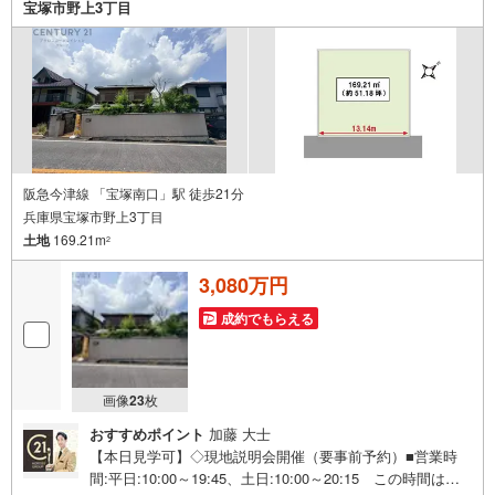
宝塚市野上3丁目
索！
阪急今津線 「宝塚南口」駅 徒歩21分
兵庫県宝塚市野上3丁目
土地
169.21m
2
3,080万円
成約でもらえる
画像
23
枚
おすすめポイント
加藤 大士
【本日見学可】◇現地説明会開催（要事前予約）■営業時
間:平日:10:00～19:45、土日:10:00～20:15 この時間はお