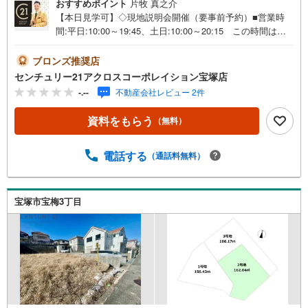
おすすめポイント
片牧 真之介
【本日見学可】◇現地説明会開催（要事前予約）■営業時
間:平日:10:00～19:45、土日:10:00～20:15 この時間はお
電話でのご案内がスムーズです。【物件の特徴】・土地・
建物セット価格4680万円。お客様のライフスタイルに合わ
ブロンズ推奨店
せた間取りで建築出来ます。＝＝＝＝＝センチュリー21ア
センチュリー21アクロスコーポレイション宝塚店
クロスグループの3つの特徴＝＝＝＝＝＝■センチュリー21
-.--
不動産会社レビュー 2件
グループで28年連続No.1（1997年～2024年兵庫地区仲介実
績） 西宮・尼崎・伊丹・宝塚にて8店舗展開中。阪神間で
資料をもらう
（無料）
の購入や売却は当店にお任せ下さい■お客様駐車場、キッズ
スペースがございます。 8店舗すべて駅前にございます
が、お車でのお越しも大歓迎です。 お子様連れでもご安
電話する
（通話料無料）
心ください。■取り扱い物件多数ございます。 地域密着の
当店では2000万円台の新築戸建や、1000万円台の中古マン
ションを始め多数物件を取り扱っています。Yahoo！不動
宝塚市宝梅3丁目
産に掲載しきれない物件もご紹介できます。弊社ホームペ
ージへは「C21アクロス」で検索！