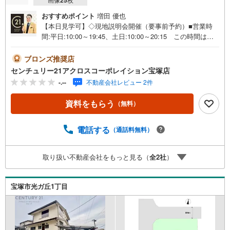
おすすめポイント
増田 優也
【本日見学可】◇現地説明会開催（要事前予約）■営業時
間:平日:10:00～19:45、土日:10:00～20:15 この時間はお
電話でのご案内がスムーズです。【物件の特徴】・阪急今
津線「逆瀬川」駅へ徒歩約5分と、通勤・通学に非常に便
ブロンズ推奨店
利。＝＝＝＝＝センチュリー21アクロスグループの3つの特
センチュリー21アクロスコーポレイション宝塚店
徴＝＝＝＝＝＝■センチュリー21グループで28年連続No.1
-.--
不動産会社レビュー 2件
（1997年～2024年兵庫地区仲介実績） 西宮・尼崎・伊
丹・宝塚にて8店舗展開中。阪神間での購入や売却は当店に
資料をもらう
（無料）
お任せ下さい■お客様駐車場、キッズスペースがございま
す。 8店舗すべて駅前にございますが、お車でのお越しも
大歓迎です。 お子様連れでもご安心ください。■取り扱い
電話する
（通話料無料）
物件多数ございます。 地域密着の当店では2000万円台の
新築戸建や、1000万円台の中古マンションを始め多数物件
取り扱い不動産会社をもっと見る（
全
2
社
）
を取り扱っています。Yahoo！不動産に掲載しきれない物
件もご紹介できます。お気軽にお問合せください。弊社ホ
ームページへは「C21アクロス」で検索！
宝塚市光ガ丘1丁目