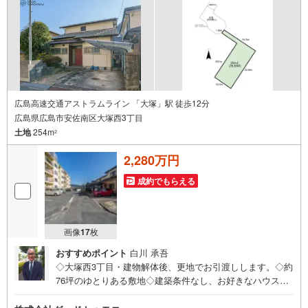
広島高速交通アストラムライン 「大塚」駅 徒歩12分
広島県広島市安佐南区大塚西3丁目
土地
254m
2
2,280万円
成約でもらえる
画像
17
枚
おすすめポイント
白川 承吾
◇大塚西3丁目・建物解体後、更地でお引渡しします。◇約
76坪のゆとりある敷地◇建築条件なし、お好きなハウスメ
ーカーで建築可能です◇戸建用地として検討しやすい広
さ。庭・駐車スペースなど自由度のある土地