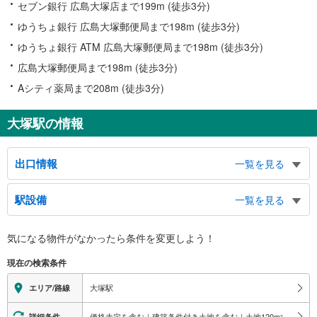
セブン銀行 広島大塚店まで199m (徒歩3分)
ゆうちょ銀行 広島大塚郵便局まで198m (徒歩3分)
ゆうちょ銀行 ATM 広島大塚郵便局まで198m (徒歩3分)
広島大塚郵便局まで198m (徒歩3分)
Aシティ薬局まで208m (徒歩3分)
大塚駅の情報
出口情報
一覧を見る
北口
駅設備
一覧を見る
タクシーのりば、都電荒川線、北大塚１・２・３丁目、西巣鴨１・２・３丁
目、巣鴨３・４・５丁目、巣鴨警察署、豊島区東部区民事務所
バリアフリー状況
南口
気になる物件がなかったら
条件を変更しよう！
※段差なしでの移動経路
都電荒川線、バスのりば、タクシーのりば、南大塚１・２・３丁目、東池袋
（○：有り △：要駅員設備 ×：無し）
現在の検索条件
２・３・４・５丁目、都立大塚病院、天祖神社、南大塚地域文化創造館（南大
地上⇔改札⇔ホーム：○
塚ホール）、ＪＲ大塚南口ビル
エレベータ
大塚駅
エリア/路線
・ホーム⇔改札
エスカレータ
価格未定を含む｜建築条件付き土地を含む｜土地120
m
以上
詳細条件
2