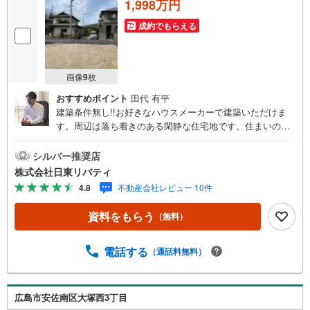
1,998万円
成約でもらえる
画像
9
枚
おすすめポイント
田代 有平
建築条件無し!!お好きなハウスメーカーで建築いただけま
す。周辺は落ち着きのある閑静な住宅地です。住まいの事
ならマツダスタジアム近くの日東リバティへ!!チラシやネッ
ト広告に載っていない物件もご紹介できます。広島市内は
シルバー推奨店
もちろん廿日市から呉・東広島まで6000物件の豊富な情報
株式会社日東リバティ
量!!「実際に自分自身が住む家を見て納得して買いたい」広
4.8
不動産会社レビュー 10件
告では分かり難い物件の長所や短所を現地でご確認できま
す。お気軽にお問い合わせ下さい。TV電話やLINE等でオン
資料をもらう
（無料）
ライン案内も可能です。お気軽にお申し付け下さい。「住
まいを通じた出逢いを大切に」をモットーに、創業以来多
くのお客様に信頼と信用を頂き、広島県下でも有数の不動
電話する
（通話料無料）
産グループへ成長することができました。「人と人、心と
心」これからもこの精神を大切に、お客様へのサポートを
させて頂きます。株式会社日東リバティ〒732-0818広島市
広島市安佐南区大塚西3丁目
南区段原日出2丁目2-22-2F