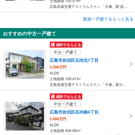
土地面積 150.57m
2
広島高速交通アストラムライン 「大塚」駅 徒歩26分
成約でもらえる
新築一戸建てをもっと見る
新築一戸建て
おすすめの中古一戸建て
広島市佐伯区五月が丘4丁目
3,290万円
成約でもらえる
4LDK
中古一戸建て
土地面積 124.6m
2
広島高速交通アストラムライン 「大塚」駅 徒歩22分
広島市佐伯区石内北1丁目
3,399万円
4LDK
土地面積 169.47m
2
広島高速交通アストラムライン 「大塚」駅から3600m 車:9分
成約でもらえる
中古一戸建て
広島市佐伯区石内南4丁目
2,490万円
4LDK
土地面積 209.56m
2