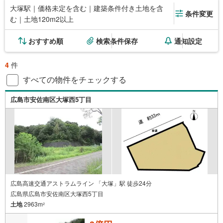
大塚駅｜価格未定を含む｜建築条件付き土地を含
条件変更
む｜土地120m2以上
おすすめ順
検索条件保存
通知設定
4
件
すべての物件をチェックする
広島市安佐南区大塚西5丁目
広島高速交通アストラムライン 「大塚」駅 徒歩24分
広島県広島市安佐南区大塚西5丁目
土地
2963m
2