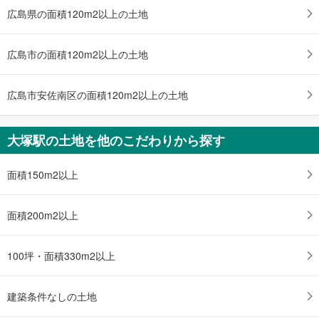
4LDK
広島県の面積120m2以上の土地
土地面積 165.23m
2
広島高速交通アストラムライン 「大塚」駅 バス10分 五月が丘一丁目 バス停下車 徒歩14分
広島市の面積120m2以上の土地
広島市安佐南区の面積120m2以上の土地
大塚駅の土地を他のこだわりから探す
面積150m2以上
面積200m2以上
100坪・面積330m2以上
建築条件なしの土地