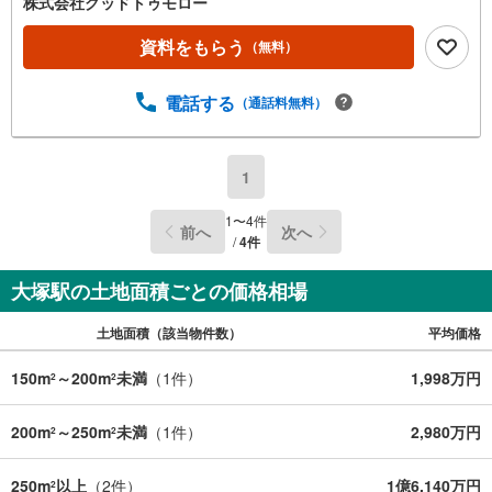
株式会社グッドトゥモロー
資料をもらう
（無料）
電話する
（通話料無料）
1
1
〜
4
件
前へ
次へ
/
4
件
大塚駅の土地面積ごとの価格相場
土地面積（該当物件数）
平均価格
150m
～200m
未満
（
1
件）
1,998万円
2
2
200m
～250m
未満
（
1
件）
2,980万円
2
2
250m
以上
（
2
件）
1億6,140万円
2