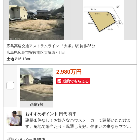
広島高速交通アストラムライン 「大塚」駅 徒歩25分
広島県広島市安佐南区大塚西7丁目
土地
216.18m
2
2,980万円
成約でもらえる
画像
9
枚
おすすめポイント
田代 有平
建築条件なし！お好きなハウスメーカーで建築いただけま
す。角地で陽当たり・風通し良好。住まいの事ならマツダ
スタジアム近くの日東リバティへ!!チラシやネット広告に載
っていない物件もご紹介できます。広島市内はもちろん廿
シルバー推奨店