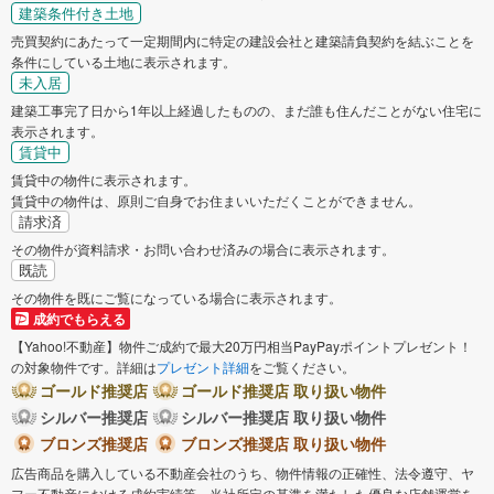
建築条件付き土地
売買契約にあたって一定期間内に特定の建設会社と建築請負契約を結ぶことを
条件にしている土地に表示されます。
未入居
建築工事完了日から1年以上経過したものの、まだ誰も住んだことがない住宅に
表示されます。
賃貸中
賃貸中の物件に表示されます。
賃貸中の物件は、原則ご自身でお住まいいただくことができません。
請求済
その物件が資料請求・お問い合わせ済みの場合に表示されます。
既読
その物件を既にご覧になっている場合に表示されます。
成約でもらえる
【Yahoo!不動産】物件ご成約で最大20万円相当PayPayポイントプレゼント！
の対象物件です。詳細は
プレゼント詳細
をご覧ください。
ゴールド推奨店
ゴールド推奨店 取り扱い物件
シルバー推奨店
シルバー推奨店 取り扱い物件
ブロンズ推奨店
ブロンズ推奨店 取り扱い物件
広告商品を購入している不動産会社のうち、物件情報の正確性、法令遵守、ヤ
フー不動産における成約実績等、当社所定の基準を満たした優良な店舗運営を