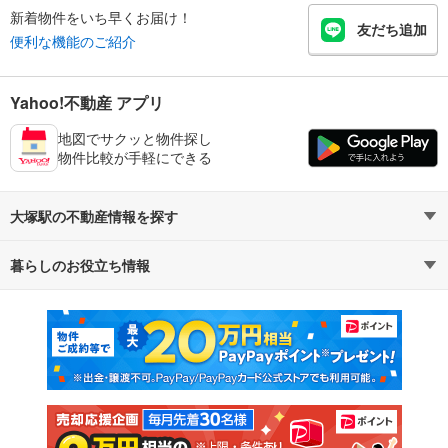
新着物件をいち早くお届け！
友だち追加
便利な機能のご紹介
Yahoo!不動産 アプリ
地図でサクッと物件探し
物件比較が手軽にできる
大塚駅の不動産情報を探す
暮らしのお役立ち情報
不動産・住宅
賃貸住宅
マンションカタログ
教えて！住まいの先生
新築マンション
中古マンション
新築一戸建て
中古一戸建て
注文住宅
土地