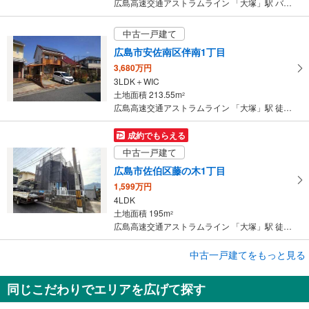
広島高速交通アストラムライン 「大塚」駅 バス24分 石内南四丁目 バス停下車 徒歩4分
中古一戸建て
広島市安佐南区伴南1丁目
3,680万円
3LDK＋WIC
土地面積 213.55m
2
広島高速交通アストラムライン 「大塚」駅 徒歩40分
成約でもらえる
中古一戸建て
広島市佐伯区藤の木1丁目
1,599万円
4LDK
土地面積 195m
2
広島高速交通アストラムライン 「大塚」駅 徒歩85分
成約でもらえる
中古一戸建てをもっと見る
中古一戸建て
同じこだわりでエリアを広げて探す
広島市佐伯区石内東2丁目
3,899万円