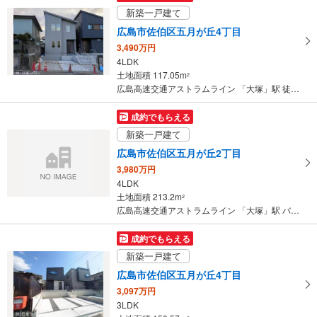
イ
新築一戸建て
ペ
広島市佐伯区五月が丘4丁目
ー
3,490万円
ジ
4LDK
に
土地面積 117.05m
2
保
広島高速交通アストラムライン 「大塚」駅 徒歩21分
存
す
成約でもらえる
る
新築一戸建て
広島市佐伯区五月が丘2丁目
3,980万円
4LDK
土地面積 213.2m
2
広島高速交通アストラムライン 「大塚」駅 バス9分 石内原田 バス停下車 徒歩12分
成約でもらえる
新築一戸建て
広島市佐伯区五月が丘4丁目
3,097万円
3LDK