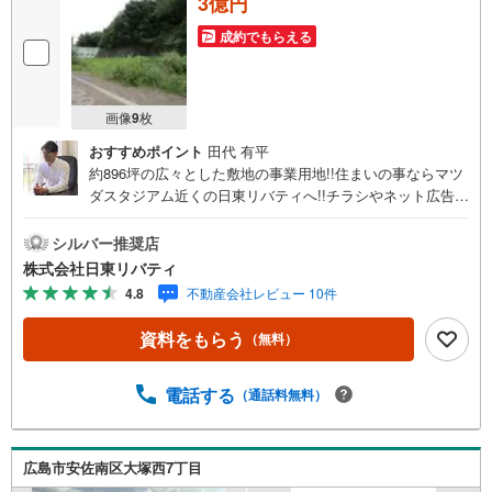
3億円
成約でもらえる
画像
9
枚
おすすめポイント
田代 有平
約896坪の広々とした敷地の事業用地!!住まいの事ならマツ
ダスタジアム近くの日東リバティへ!!チラシやネット広告に
載っていない物件もご紹介できます。広島市内はもちろん
廿日市から呉・東広島まで6000物件の豊富な情報量!!「実
シルバー推奨店
際に自分自身が住む家を見て納得して買いたい」広告では
株式会社日東リバティ
分かり難い物件の長所や短所を現地でご確認できます。お
4.8
不動産会社レビュー 10件
気軽にお問い合わせ下さい。TV電話やLINE等でオンライン
案内も可能です。お気軽にお申し付け下さい。「住まいを
資料をもらう
（無料）
通じた出逢いを大切に」をモットーに、創業以来多くのお
客様に信頼と信用を頂き、広島県下でも有数の不動産グル
ープへ成長することができました。「人と人、心と心」こ
電話する
（通話料無料）
れからもこの精神を大切に、お客様へのサポートをさせて
頂きます。株式会社日東リバティ〒732-0818広島市南区段
原日出2丁目2-22-2F
広島市安佐南区大塚西7丁目