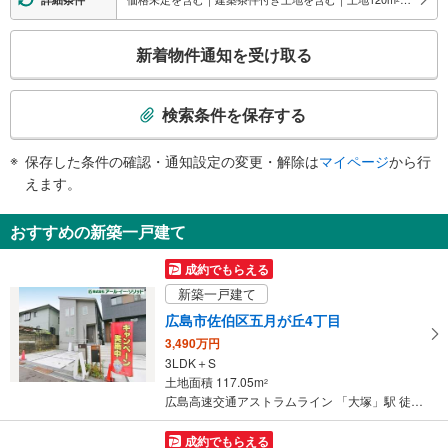
・ホーム⇔改札
こ
トイレ
新着物件通知を受け取る
の
《多機能トイレ》
検
・改札内
索
その他
検索条件を保存する
条
・ＡＥＤ
件
・点字運賃表
保存した条件の確認・通知設定の変更・解除は
マイページ
から行
で
えます。
通
知
おすすめの新築一戸建て
を
受
成約でもらえる
け
新築一戸建て
取
広島市佐伯区五月が丘4丁目
る
3,490万円
・
3LDK＋S
条
土地面積 117.05m
2
件
広島高速交通アストラムライン 「大塚」駅 徒歩22分
を
マ
成約でもらえる