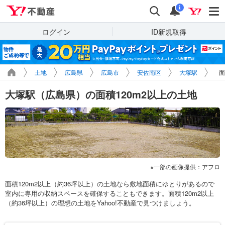
Yahoo!不動産
検索
通知
i
ログイン
ID新規取得
土地
広島県
広島市
安佐南区
大塚駅
面
大塚駅（広島県）の面積120m2以上の土地
一部の画像提供：アフロ
面積120m2以上（約36坪以上）の土地なら敷地面積にゆとりがあるので
室内に専用の収納スペースを確保することもできます。面積120m2以上
（約36坪以上）の理想の土地をYahoo!不動産で見つけましょう。