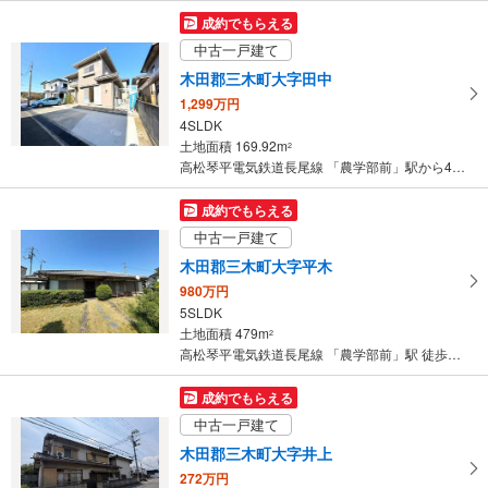
マ
成約でもらえる
イ
中古一戸建て
ペ
木田郡三木町大字田中
ー
1,299万円
ジ
4SLDK
に
土地面積 169.92m
2
保
高松琴平電気鉄道長尾線 「農学部前」駅から4500m 車:9分
存
す
成約でもらえる
る
中古一戸建て
木田郡三木町大字平木
980万円
5SLDK
土地面積 479m
2
高松琴平電気鉄道長尾線 「農学部前」駅 徒歩9分
成約でもらえる
中古一戸建て
木田郡三木町大字井上
272万円