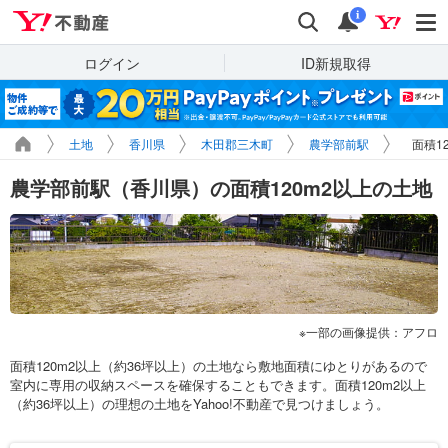
Yahoo!不動産
検索
通知
i
ログイン
ID新規取得
土地
香川県
木田郡三木町
農学部前駅
面積1
農学部前駅（香川県）の面積120m2以上の土地
一部の画像提供：アフロ
面積120m2以上（約36坪以上）の土地なら敷地面積にゆとりがあるので
室内に専用の収納スペースを確保することもできます。面積120m2以上
（約36坪以上）の理想の土地をYahoo!不動産で見つけましょう。