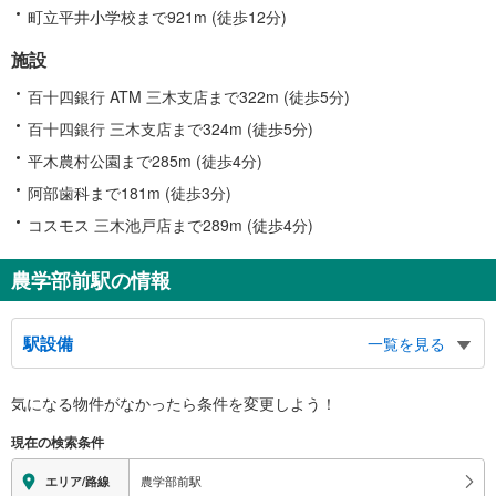
町立平井小学校まで921m (徒歩12分)
施設
百十四銀行 ATM 三木支店まで322m (徒歩5分)
百十四銀行 三木支店まで324m (徒歩5分)
平木農村公園まで285m (徒歩4分)
阿部歯科まで181m (徒歩3分)
コスモス 三木池戸店まで289m (徒歩4分)
農学部前駅の情報
駅設備
一覧を見る
バリアフリー状況
気になる物件がなかったら
条件を変更しよう！
※段差なしでの移動経路
（○：有り △：要駅員設備 ×：無し）
現在の検索条件
地上⇔ホーム：×
農学部前駅
エリア/路線