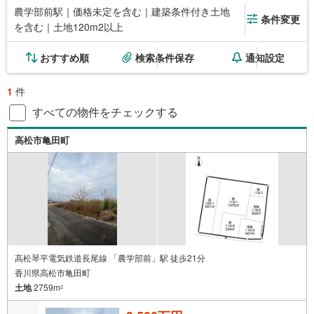
農学部前駅｜価格未定を含む｜建築条件付き土地
条件変更
を含む｜土地120m2以上
おすすめ順
検索条件保存
通知設定
1
件
すべての物件をチェックする
高松市亀田町
高松琴平電気鉄道長尾線 「農学部前」駅 徒歩21分
香川県高松市亀田町
土地
2759m
2