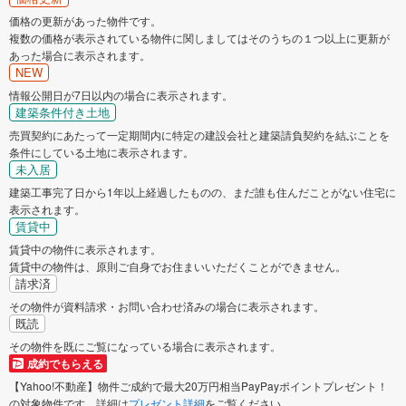
価格の更新があった物件です。
複数の価格が表示されている物件に関しましてはそのうちの１つ以上に更新が
あった場合に表示されます。
NEW
情報公開日が7日以内の場合に表示されます。
建築条件付き土地
売買契約にあたって一定期間内に特定の建設会社と建築請負契約を結ぶことを
条件にしている土地に表示されます。
未入居
建築工事完了日から1年以上経過したものの、まだ誰も住んだことがない住宅に
表示されます。
賃貸中
賃貸中の物件に表示されます。
賃貸中の物件は、原則ご自身でお住まいいただくことができません。
請求済
その物件が資料請求・お問い合わせ済みの場合に表示されます。
既読
その物件を既にご覧になっている場合に表示されます。
成約でもらえる
【Yahoo!不動産】物件ご成約で最大20万円相当PayPayポイントプレゼント！
の対象物件です。詳細は
プレゼント詳細
をご覧ください。