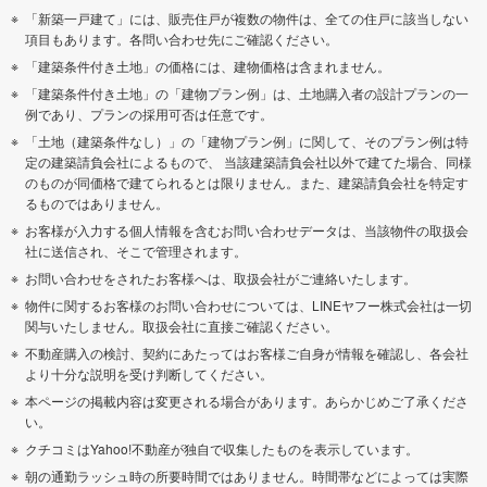
「新築一戸建て」には、販売住戸が複数の物件は、全ての住戸に該当しない
項目もあります。各問い合わせ先にご確認ください。
「建築条件付き土地」の価格には、建物価格は含まれません。
「建築条件付き土地」の「建物プラン例」は、土地購入者の設計プランの一
例であり、プランの採用可否は任意です。
「土地（建築条件なし）」の「建物プラン例」に関して、そのプラン例は特
定の建築請負会社によるもので、 当該建築請負会社以外で建てた場合、同様
のものが同価格で建てられるとは限りません。また、建築請負会社を特定す
るものではありません。
お客様が入力する個人情報を含むお問い合わせデータは、当該物件の取扱会
社に送信され、そこで管理されます。
お問い合わせをされたお客様へは、取扱会社がご連絡いたします。
物件に関するお客様のお問い合わせについては、LINEヤフー株式会社は一切
関与いたしません。取扱会社に直接ご確認ください。
不動産購入の検討、契約にあたってはお客様ご自身が情報を確認し、各会社
より十分な説明を受け判断してください。
本ページの掲載内容は変更される場合があります。あらかじめご了承くださ
い。
クチコミはYahoo!不動産が独自で収集したものを表示しています。
朝の通勤ラッシュ時の所要時間ではありません。時間帯などによっては実際