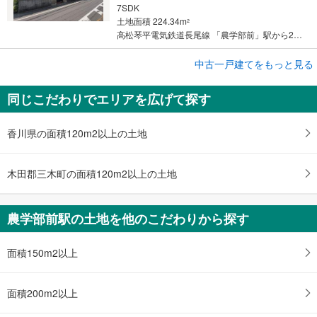
7SDK
土地面積 224.34m
2
高松琴平電気鉄道長尾線 「農学部前」駅から2500m 車:5分
成約でもらえる
中古一戸建てをもっと見る
中古一戸建て
同じこだわりでエリアを広げて探す
木田郡三木町大字池戸
1,080万円
5SLDK
香川県の面積120m2以上の土地
土地面積 261.45m
2
高松琴平電気鉄道長尾線 「農学部前」駅から2500m 車:6分
木田郡三木町の面積120m2以上の土地
農学部前駅の土地を他のこだわりから探す
面積150m2以上
面積200m2以上