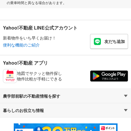
の乗車時間と異なる場合があります。
Yahoo!不動産 LINE公式アカウント
新着物件をいち早くお届け！
友だち追加
便利な機能のご紹介
Yahoo!不動産 アプリ
地図でサクッと物件探し
物件比較が手軽にできる
農学部前駅の不動産情報を探す
暮らしのお役立ち情報
不動産・住宅
賃貸住宅
マンションカタログ
教えて！住まいの先生
新築マンション
中古マンション