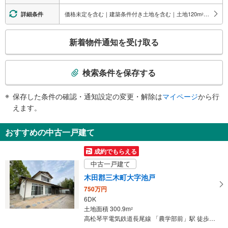
価格未定を含む｜建築条件付き土地を含む｜土地120
m
以上
詳細条件
2
こ
新着物件通知を受け取る
の
検
索
検索条件を保存する
条
件
保存した条件の確認・通知設定の変更・解除は
マイページ
から行
で
えます。
通
知
おすすめの中古一戸建て
を
受
成約でもらえる
け
中古一戸建て
取
木田郡三木町大字池戸
る
750万円
・
6DK
条
土地面積 300.9m
2
件
高松琴平電気鉄道長尾線 「農学部前」駅 徒歩13分
を