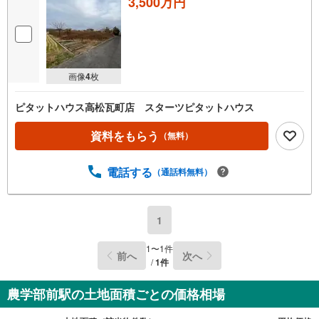
3,500万円
画像
4
枚
ピタットハウス高松瓦町店 スターツピタットハウス
資料をもらう
（無料）
電話する
（通話料無料）
1
1
〜
1
件
前へ
次へ
/
1
件
農学部前駅の土地面積ごとの価格相場