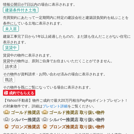
情報公開日が7日以内の場合に表示されます。
建築条件付き土地
売買契約にあたって一定期間内に特定の建設会社と建築請負契約を結ぶことを
条件にしている土地に表示されます。
未入居
建築工事完了日から1年以上経過したものの、まだ誰も住んだことがない住宅に
表示されます。
賃貸中
賃貸中の物件に表示されます。
賃貸中の物件は、原則ご自身でお住まいいただくことができません。
請求済
その物件が資料請求・お問い合わせ済みの場合に表示されます。
既読
その物件を既にご覧になっている場合に表示されます。
成約でもらえる
【Yahoo!不動産】物件ご成約で最大20万円相当PayPayポイントプレゼント！
の対象物件です。詳細は
プレゼント詳細
をご覧ください。
ゴールド推奨店
ゴールド推奨店 取り扱い物件
シルバー推奨店
シルバー推奨店 取り扱い物件
ブロンズ推奨店
ブロンズ推奨店 取り扱い物件