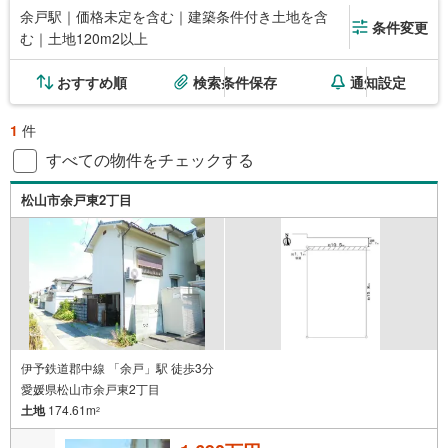
余戸駅｜価格未定を含む｜建築条件付き土地を含
条件変更
む｜土地120m2以上
おすすめ順
検索条件保存
通知設定
1
件
すべての物件をチェックする
松山市余戸東2丁目
伊予鉄道郡中線 「余戸」駅 徒歩3分
愛媛県松山市余戸東2丁目
土地
174.61m
2