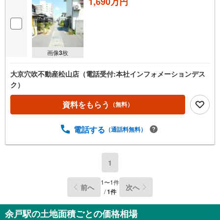
1,690万円
画像
3
枚
大京穴吹不動産松山店（電話受付:本社インフォメーションデス
ク）
資料をもらう
（無料）
電話する
（通話料無料）
1
1
〜
1
件
前へ
次へ
/
1
件
余戸駅の土地面積ごとの価格相場