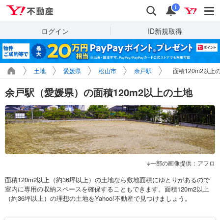
Yahoo!不動産
検索
通知
i
ログイン
ID新規取得
土地
愛媛県
松山市
余戸駅
面積120m2以上
余戸駅（愛媛県）の面積120m2以上の土地
一部の画像提供：アフロ
面積120m2以上（約36坪以上）の土地なら敷地面積にゆとりがあるので
室内に専用の収納スペースを確保することもできます。面積120m2以上
（約36坪以上）の理想の土地をYahoo!不動産で見つけましょう。