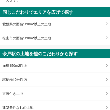
通
知
同じこだわりでエリアを広げて探す
を
受
愛媛県の面積120m2以上の土地
け
取
る
松山市の面積120m2以上の土地
・
条
件
余戸駅の土地を他のこだわりから探す
を
マ
面積150m2以上
イ
ペ
ー
駅徒歩10分以内
ジ
に
古家付き土地
保
存
す
建築条件なしの土地