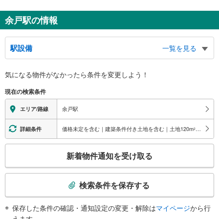
余戸駅の情報
駅設備
一覧を見る
バリアフリー状況
気になる物件がなかったら
条件を変更しよう！
※段差なしでの移動経路
（○：有り △：要駅員設備 ×：無し）
現在の検索条件
地上⇔改札⇔ホーム：○
トイレ
余戸駅
エリア/路線
《多機能トイレ》
・有り
価格未定を含む｜建築条件付き土地を含む｜土地120
m
以上
詳細条件
2
スロープ
こ
・ホーム⇔改札
新着物件通知を受け取る
の
検
索
検索条件を保存する
条
件
保存した条件の確認・通知設定の変更・解除は
マイページ
から行
で
えます。