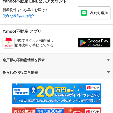
Yahoo!不動産 LINE公式アカウント
新着物件をいち早くお届け！
友だち追加
便利な機能のご紹介
Yahoo!不動産 アプリ
地図でサクッと物件探し
物件比較が手軽にできる
余戸駅の不動産情報を探す
暮らしのお役立ち情報
不動産・住宅
賃貸住宅
マンションカタログ
教えて！住まいの先生
新築マンション
中古マンション
新築一戸建て
中古一戸建て
注文住宅
土地