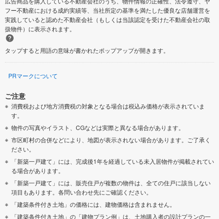
広告商品を購入している不動産会社のうち、物件情報の正確性、法令遵守、ヤ
フー不動産における成約実績等、当社所定の基準を満たした優良な店舗運営を
実践していると認めた不動産会社（もしくは当該認定を受けた不動産会社の取
扱物件）に表示されます。
タップすると用語の意味が書かれたポップアップが開きます。
PRマークについて
ご注意
消費税および地方消費税の対象となる場合は税込み価格が表示されていま
す。
物件の写真やイラスト、CGなどは実際と異なる場合があります。
市区町村の合併などにより、地図が表示されない場合があります。ご了承く
ださい。
「新築一戸建て」には、完成後1年を経過している未入居物件が掲載されてい
る場合があります。
「新築一戸建て」には、販売住戸が複数の物件は、全ての住戸に該当しない
項目もあります。各問い合わせ先にご確認ください。
「建築条件付き土地」の価格には、建物価格は含まれません。
「建築条件付き土地」の「建物プラン例」は、土地購入者の設計プランの一