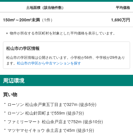
土地面積（該当物件数）
平均価格
150m
～200m
未満
（
1
件）
1,690万円
2
2
物件が所在する市区町村を対象とした平均価格を表示しています。
松
松山市の学区情報
山
松山市の学区情報は公開されています。小学校が56件、中学校が29件あり
市
ます。
松山市の学区から中古マンションを探す
に
関
す
周辺環境
る
情
買い物
報
ローソン 松山余戸東五丁目まで327m (徒歩5分)
ローソン 松山針田町まで559m (徒歩7分)
ファミリーマート 松山余戸店まで752m (徒歩10分)
マツヤマセイキョウ 余土店まで45m (徒歩1分)