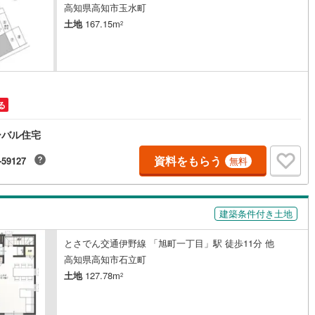
高知県高知市玉水町
)
片町線
(
43
)
土地
167.15m
2
)
関西空港線
(
2
)
東線
(
12
)
本四備讃線
(
7
)
予土線
(
0
)
る
徳島線
(
5
)
ーバル住宅
)
土讃線
(
9
)
資料をもらう
-59127
無料
線
(
476
)
香椎線
(
63
)
)
肥薩線
(
3
)
建築条件付き土地
13
)
唐津線
(
1
)
とさでん交通伊野線 「旭町一丁目」駅 徒歩11分 他
1
)
大村線
(
1
)
高知県高知市石立町
土地
127.78m
65
)
日豊本線
(
304
)
2
)
吉都線
(
10
)