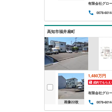
有限会社グロ
住環
マイ
南武線
(
11
でも
0078-6014
以上
横浜線
(
72
がい
徒歩
相模線
(
44
神田
高知市福井扇町
ンセ
五日市線
(
ァミ
ダイ
篠ノ井線
(
す
常磐線（
伊東線
(
45
身延線
(
16
1,480万円
武豊線
(
40
成約でもらえ
関西本線（
有限会社グロ
参宮線
(
3
)
画像
22
枚
0078-6014
大糸線（J