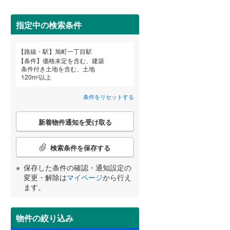
田沢湖線
(
5
)
(
3
)
指定中の検索条件
八戸線
(
0
)
磐越西線
(
34
)
詳しく見る
路線・駅
旭町一丁目駅
宮崎
鹿児島
沖縄
条件
価格未定を含む、建築
陸羽西線
(
1
)
条件付き土地を含む、土地
120
m
以上
2
左沢線
(
23
)
条件をリセットする
津軽線
(
4
)
する
る
条件をリセットする
条件をリセットする
条件をリセットする
条件をリセットする
条件をリセットする
条件をリセットする
こ
信越本線
(
34
)
新着物件通知を受け取る
の
検
弥彦線
(
0
)
索
検索条件を保存する
条
総武本線
(
589
)
件
保存した条件の確認・通知設定の
で
変更・解除は
マイページ
から行え
通
ます。
京葉線
(
43
)
知
を
久留里線
(
177
)
受
物件の絞り込み
け
山手線
(
38
)