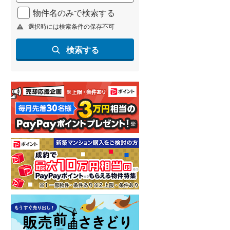
北海道新幹線
(
2
)
物件名のみで検索する
選択時には検索条件の保存不可
山形新幹線
(
198
)
東海道新幹線
(
336
)
検索する
九州新幹線
(
129
)
札幌市営地下鉄東豊線
(
9
)
東京メトロ銀座線
(
10
)
東京メトロ日比谷線
(
24
)
東京メトロ有楽町線
(
25
)
東京メトロ副都心線
(
34
)
都営新宿線
(
38
)
横浜市営地下鉄グリーンライン