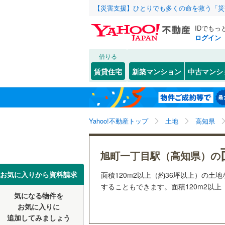
【災害支援】ひとりでも多くの命を救う「災
IDでもっ
ログイン
借りる
北海道
JR
北海道
函館本線
(
こだわり条件
配置、向き、
賃貸住宅
新築マンション
中古マンシ
石勝線
(
0
)
前道6m
東北
青森
根室本線
(
はりまや橋
(
1
)
(
2
平坦地
（
関東
東京
石北本線
(
Yahoo!不動産トップ
土地
高知県
販売、価格、
常磐線
(
54
(
3
)
信越・北陸
新潟
更地渡し
旭町一丁目駅（高知県）の
高崎線
(
32
東海
愛知
お気に入りから資料請求
面積120m2以上（約36坪以上）の
立地
両毛線
(
25
(
7
)
(
5
)
(
4
することもできます。面積120m2以上
烏山線
(
84
気になる物件を
最寄りの
近畿
大阪
お気に入りに
石巻線
(
44
追加してみましょう
オンライン対