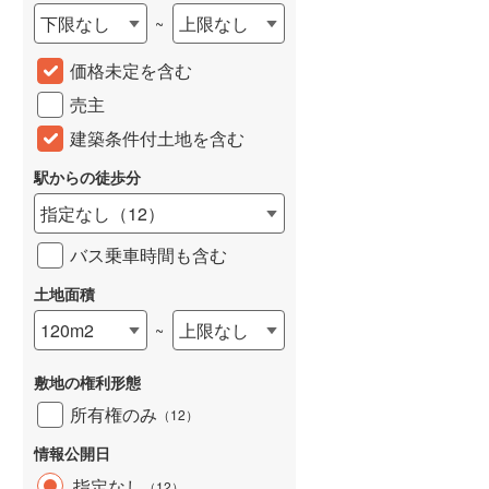
下限なし
上限なし
~
城端線
(
0
)
価格未定を含む
関西本線（JR西日本）
(
214
)
売主
大阪環状線
(
8
)
建築条件付土地を含む
山陽本線（JR西日本）
(
393
)
駅からの徒歩分
姫新線
(
114
)
指定なし
（
12
）
吉備線
(
24
)
バス乗車時間も含む
芸備線
(
50
)
土地面積
可部線
(
70
)
120m2
上限なし
~
宇部線
(
2
)
敷地の権利形態
山陰本線
(
177
)
所有権のみ
（
12
）
境線
(
13
)
情報公開日
奈良線
(
79
)
指定なし
（
12
）