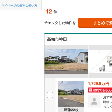
中国
鳥取
北上線
(
1
)
(
4
)
(
4
)
(
4
マイページの便利な使い方
オンライ
12
件
山田線
(
6
)
四国
徳島
大湊線
(
0
)
まとめて
オンライ
チェックした物件を
九州・沖縄
福岡
只見線
(
3
)
高知市神田
奥羽本線
(
男鹿線
(
1
)
0
0
0
0
0
0
該当物件
該当物件
該当物件
該当物件
該当物件
該当物件
件
件
件
件
件
件
羽越本線
(
飯山線
(
0
)
湘南新宿
1,729.8万円
(
614
)
成約でもらえ
外房線
(
68
おす
成田線
(
13
建物
ちよ
画像
22
枚
スペ
東金線
(
23