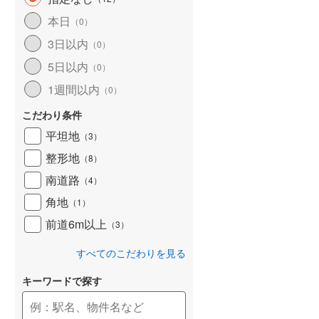
和歌山線
(
159
)
本日
（
0
）
3日以内
東西線
(
4
)
（
0
）
5日以内
（
0
）
予讃線
(
27
)
1週間以内
（
0
）
高徳線
(
19
)
こだわり条件
牟岐線
(
8
)
平坦地
（
3
）
山陽本線（JR九州）
(
6
)
整形地
（
8
）
篠栗線
(
48
)
南道路
（
4
）
角地
指宿枕崎線
(
231
)
（
1
）
前道6m以上
（
3
）
筑肥線
(
33
)
すべてのこだわりを見る
久大本線
(
61
)
キーワードで探す
日田彦山線
(
19
)
筑豊本線
(
42
)