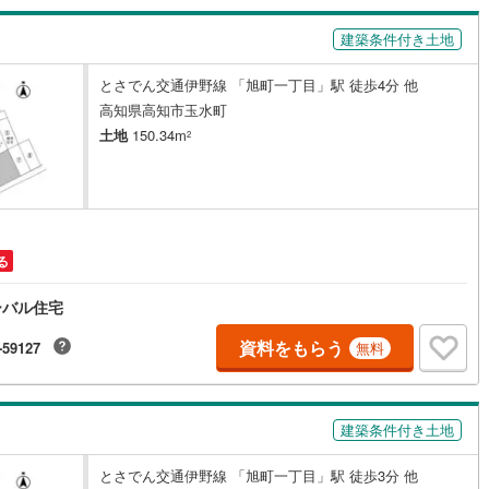
5
)
七尾線
(
2
)
建築条件付き土地
高山本線（JR西日本）
(
1
)
とさでん交通伊野線 「旭町一丁目」駅 徒歩4分 他
高知県高知市玉水町
JR西日本）
(
105
)
湖西線
(
183
)
土地
150.34m
2
福知山線
(
125
)
51
)
播但線
(
113
)
)
津山線
(
16
)
る
)
伯備線
(
34
)
ーバル住宅
)
呉線
(
86
)
資料をもらう
-59127
無料
)
山口線
(
3
)
2
)
美祢線
(
0
)
建築条件付き土地
因美線
(
16
)
草津線
(
63
)
とさでん交通伊野線 「旭町一丁目」駅 徒歩3分 他