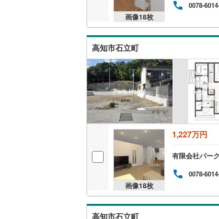
0078-6014
画像
18
枚
名古屋市
名古屋市
高知市石立町
京都市営
OsakaMe
OsakaMe
OsakaMe
1,227万円
福岡市地
有限会社パー
私鉄・その他
札幌市電
(
0078-6014
道南いさ
画像
18
枚
阿武隈急
秋田内陸
高知市石立町