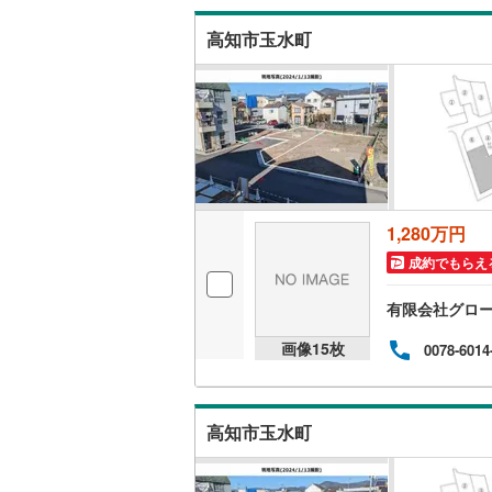
越美北線
(
高知市玉水町
氷見線
(
2
)
紀勢本線（
桜島線
(
1
)
加古川線
(
1,280万円
赤穂線
(
37
成約でもらえ
宇野線
(
26
有限会社グロ
福塩線
(
66
画像
15
枚
0078-6014
岩徳線
(
22
小野田線
(
高知市玉水町
舞鶴線
(
1
)
木次線
(
1
)