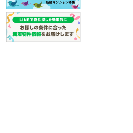
(
103
)
名古屋市営地下鉄鶴舞線
(
96
)
名古屋市営地下鉄名港線
(
41
)
OsakaMetro長堀鶴見緑地線
(
8
)
OsakaMetro谷町線
(
22
)
OsakaMetro千日前線
(
7
)
神戸市営地下鉄海岸線
(
3
)
福岡市地下鉄七隈線
(
126
)
函館市電宝来・谷地頭線
(
0
)
真岡鐵道
(
10
)
山形鉄道フラワー長井線
(
0
)
えちごトキめき鉄道妙高はねうまラ