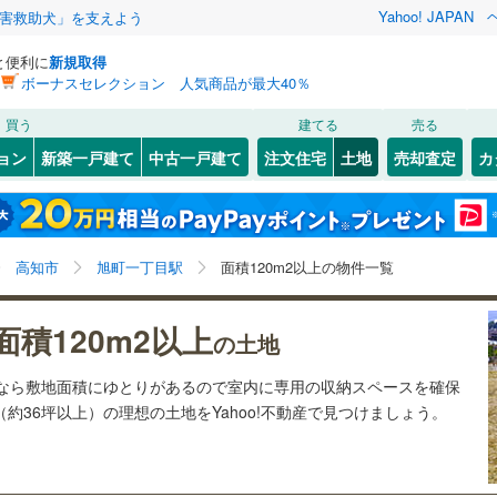
Yahoo! JAPAN
害救助犬」を支えよう
と便利に
新規取得
ボーナスセレクション 人気商品が最大40％
検索条件を保存しました
買う
建てる
売る
28
)
札沼線
(
7
)
建ち方、日当たり
ョン
新築一戸建て
中古一戸建て
注文住宅
土地
売却査定
カ
この検索条件の新着物件通知は、
マイページ
から設定できます。
室蘭本線
(
6
)
以上
（
3
）
角地
（
1
）
岩手
宮城
秋田
山形
20
)
富良野線
(
0
)
グランド通
)
(
1
)
(
0
)
(
0
)
(
1
)
(
6
)
3
）
整形地
（
8
）
旭町一丁目駅、価格未定を含む、建築条件付き土地を含
神奈川
埼玉
千葉
茨城
1
)
釧網本線
(
0
)
高知市
旭町一丁目駅
面積120m2以上の物件一覧
む、土地120
m
以上
2
契約、入居関連など
2
)
水郡線
(
132
)
(
0
)
長野
富山
石川
福井
面積120m2以上
（
0
）
第一種低層住居専用地域
（
1
）
の土地
5
)
上越線
(
47
)
閉じる
閉じる
お気に入りリストを見る
お気に入りリストを見る
閉じる
閉じる
岐阜
静岡
三重
土地なら敷地面積にゆとりがあるので室内に専用の収納スペースを確保
検索条件を保存する
5
)
水戸線
(
46
)
)
(
5
)
(
7
)
(
4
)
(
4
)
(
4
)
(
7
)
（約36坪以上）の理想の土地をYahoo!不動産で見つけましょう。
)
仙山線
(
159
)
マイページ
駅が始発駅
（
0
）
海まで2km以内
（
0
）
兵庫
京都
滋賀
奈良
)
気仙沼線
(
3
)
応