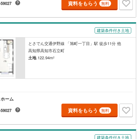
資料をもらう
-59027
無料
営地下鉄東山線
(
151
)
名古屋市営地下鉄名城線
(
133
)
営地下鉄桜通線
(
86
)
名古屋市営地下鉄上飯田線
(
15
)
建築条件付き土地
地下鉄烏丸線
(
77
)
京都市営地下鉄東西線
(
56
)
とさでん交通伊野線 「旭町一丁目」駅 徒歩11分 他
高知県高知市石立町
tro今里筋線
(
6
)
OsakaMetro御堂筋線
(
26
)
土地
122.94m
2
tro四つ橋線
(
2
)
OsakaMetro中央線
(
6
)
tro堺筋線
(
2
)
神戸市営地下鉄西神・山手線
(
28
)
下鉄空港線
(
48
)
福岡市地下鉄箱崎線
(
5
)
クホーム
2
)
函館市電
(
0
)
資料をもらう
-59027
無料
りび鉄道
(
0
)
わたらせ渓谷鐵道
(
17
)
行
(
42
)
会津鉄道
(
4
)
縦貫鉄道
(
0
)
しなの鉄道北しなの線
(
4
)
建築条件付き土地