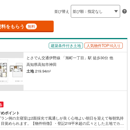
島根
岡山
広島
山口
釜石線
(
0
)
)
(
2
)
(
0
)
(
0
)
(
0
)
(
1
)
(
1
)
ン内見(相談)可
（
0
）
IT重説可
（
0
）
並び替え
花輪線
(
1
)
香川
愛媛
高知
保存した条件を見る
磐越東線
(
37
)
資料をもらう
ン対応とは？
無料
佐賀
長崎
熊本
大分
陸羽東線
(
23
)
建築条件付き土地
人気物件TOP10入り
60
)
米坂線
(
0
)
とさでん交通伊野線 「旭町一丁目」駅 徒歩30分 他
五能線
(
0
)
この条件で検索する
この条件で検索する
この条件で検索する
この条件で検索する
この条件で検索する
この条件で検索する
市区町村以下を選択
市区町村を選択す
駅を選択する
高知県高知市神田
5
)
白新線
(
5
)
土地
219.94m
2
越後線
(
17
)
ライン（宇都宮～逗子）
湘南新宿ライン（前橋～小田原）
(
648
)
る
7
)
内房線
(
477
)
すめポイント
2
)
鹿島線
(
4
)
プラン例の主寝室は2面採光で風通しが良く心地よい朝日を迎えて毎朝気持
く目覚められます。【物件特徴】・登記219平米超の広々とした土地でカー
ースや庭の配置も自由に検討できます・周辺交通量が少なめの落ち着いた
8
)
東海道本線
(
351
)