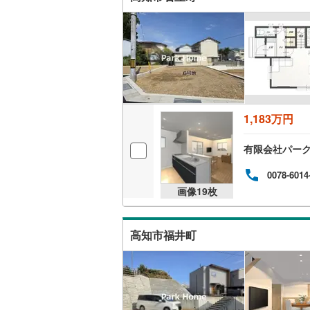
いすみ鉄
IGRいわ
弘南鉄道
由利高原
1,183万円
長野電鉄
有限会社パー
宇都宮ラ
0078-6014
鹿島臨海
画像
19
枚
小湊鐵道
(
高知市福井町
上毛電気
流鉄流山
京成本線
(