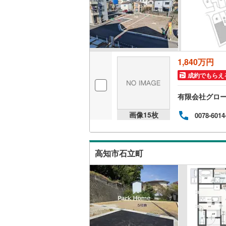
桜井線
(
60
阪和線
(
97
おおさか
1,840万円
内子線
(
0
)
成約でもらえ
鳴門線
(
2
)
有限会社グロ
土讃線
(
84
画像
15
枚
0078-6014
鹿児島本
三角線
(
10
高知市石立町
長崎本線
(
佐世保線
(
豊肥本線
(
日南線
(
19