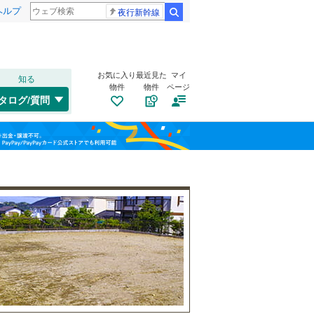
ヘルプ
夜行新幹線
検索
お気に入り
最近見た
マイ
知る
物件
物件
ページ
千歳線
(
8
)
タログ/質問
日高本線
(
0
)
南道路
（
4
）
福島
宗谷本線
(
0
)
(
5
)
(
14
)
(
12
)
古家あり
（
1
）
栃木
群馬
山梨
東北本線
(
859
)
川越線
(
191
)
吾妻線
(
30
)
日光線
(
116
)
宮の奥
(
3
)
(
2
)
(
3
)
仙石線
(
161
)
小学校まで1km以内
（
3
）
和歌山
大船渡線
(
1
)