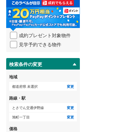
取
る
武蔵野線
(
417
)
・
条
横須賀線
(
183
)
件
を
青梅線
(
234
)
成約プレゼント対象物件
マ
イ
小海線
(
36
)
見学予約できる物件
ペ
ー
京浜東北線
(
322
)
ジ
に
検索条件の変更
総武線
(
274
)
保
存
御殿場線
(
92
)
地域
す
る
中央本線（JR東海）
(
319
)
都道府県 未選択
変更
太多線
(
75
)
路線・駅
名松線
(
3
)
とさでん交通伊野線
変更
旭町一丁目
変更
東海道本線（JR西日本）
(
306
)
価格
小浜線
(
5
)