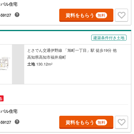
ーバル住宅
境で家族が静かにリラックスして過ごせます・施工例が豊富にあり理想の
ホームの形をイメージしながら楽しく選べます・南側道路に面すため冬場
1
)
鶴見線
(
21
)
暖かな光が差し込み明るい居住空間を演出可能で、陽当り良好で敷地50坪
資料をもらう
-59127
無料
のゆとりある広さが魅力です・閑静な住宅地に位置しており小さなお子様
6
)
根岸線
(
82
)
るご家庭も穏やかに生活を送れます【周辺環境】・エースワン神田店まで
5分と近く毎日の新鮮な食材選びが楽しく便利になります・よどやドラッグ
8
)
中央本線（JR東日本）
(
813
)
店まで徒歩12分でお薬や化粧品が必要な時もすぐに迎えます・ファッショ
建築条件付き土地
ンターしまむら神田店まで徒歩12分でお子様の衣類も気軽に揃います・フ
153
)
八高線
(
592
)
リーマート高知神田東店まで徒歩8分なので急なお買い物にも重宝します・
とさでん交通伊野線 「旭町一丁目」駅 徒歩19分 他
レックス神田店まで徒歩9分となっており日用品のまとめ買いに大活躍しま
10
)
大糸線（JR東日本）
(
11
)
高知県高知市福井扇町
土地
130.12m
2
各駅停車）
(
129
)
埼京線
(
148
)
)
東海道本線（JR東海）
(
823
)
2
)
飯田線
(
321
)
)
高山本線（JR東海）
(
43
)
る
JR東海）
(
73
)
紀勢本線（JR東海）
(
10
)
ーバル住宅
博多南線
(
25
)
資料をもらう
-59127
無料
R西日本）
(
1
)
北陸本線
(
34
)