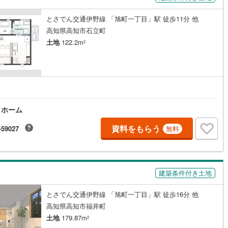
とさでん交通伊野線 「旭町一丁目」駅 徒歩11分 他
道
(
11
)
北越急行ほくほく線
(
1
)
高知県高知市石立町
土地
122.2m
2
て銀河鉄道
(
6
)
青い森鉄道
(
6
)
弘南線
(
0
)
弘南鉄道大鰐線
(
0
)
鉄道鳥海山ろく線
(
1
)
福島交通飯坂線
(
37
)
長野線
(
4
)
上田電鉄別所線
(
3
)
クホーム
イトレール
(
92
)
関東鉄道竜ケ崎線
(
8
)
資料をもらう
-59027
無料
鉄道大洗鹿島線
(
128
)
ひたちなか海浜鉄道湊線
(
9
)
66
)
千葉都市モノレール
(
107
)
建築条件付き土地
鉄道上毛線
(
83
)
秩父鉄道
(
57
)
とさでん交通伊野線 「旭町一丁目」駅 徒歩16分 他
線
(
27
)
つくばエクスプレス
(
107
)
高知県高知市福井町
214
)
京成押上線
(
9
)
土地
179.87m
2