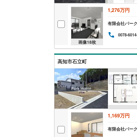
後藤寺線
(
1,276万円
東北新幹
有限会社パー
秋田新幹
0078-6014
山陽新幹
画像
18
枚
西九州新
高知市石立町
地下鉄
札幌市営
仙台市地
東京メト
東京メト
東京メト
1,169万円
都営浅草
有限会社パー
都営大江