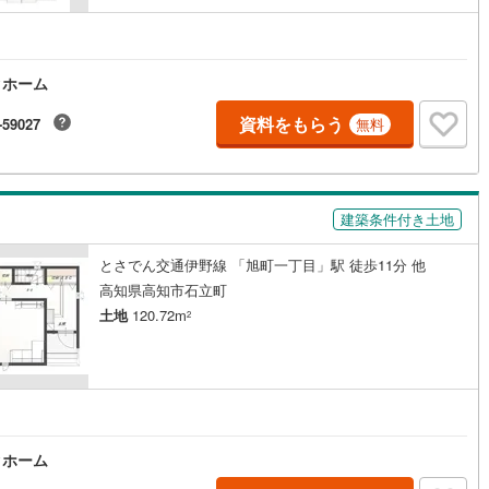
10
)
宮崎空港線
(
4
)
線
(
290
)
上越新幹線
(
102
)
クホーム
線
(
116
)
北陸新幹線
(
191
)
資料をもらう
-59027
無料
線
(
145
)
北陸新幹線（JR西日本）
(
8
)
幹線
(
1
)
建築条件付き土地
地下鉄南北線
(
12
)
札幌市営地下鉄東西線
(
12
)
とさでん交通伊野線 「旭町一丁目」駅 徒歩11分 他
下鉄南北線
(
232
)
仙台市地下鉄東西線
(
81
)
高知県高知市石立町
土地
120.72m
2
ロ丸ノ内線
(
42
)
東京メトロ丸ノ内方南支線
(
12
)
ロ東西線
(
41
)
東京メトロ千代田線
(
35
)
ロ半蔵門線
(
13
)
東京メトロ南北線
(
32
)
線
(
23
)
都営三田線
(
37
)
クホーム
戸線
(
35
)
横浜市営地下鉄ブルーライン
(
270
)