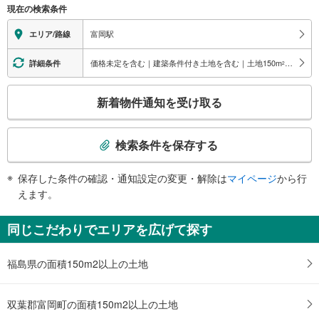
現在の検索条件
関
す
富岡駅
エリア/路線
る
情
価格未定を含む｜建築条件付き土地を含む｜土地150
m
以上
詳細条件
2
報
こ
新着物件通知を受け取る
の
検
索
検索条件を保存する
条
件
保存した条件の確認・通知設定の変更・解除は
マイページ
から行
で
えます。
通
知
同じこだわりでエリアを広げて探す
を
受
福島県の面積150m2以上の土地
け
取
る
双葉郡富岡町の面積150m2以上の土地
・