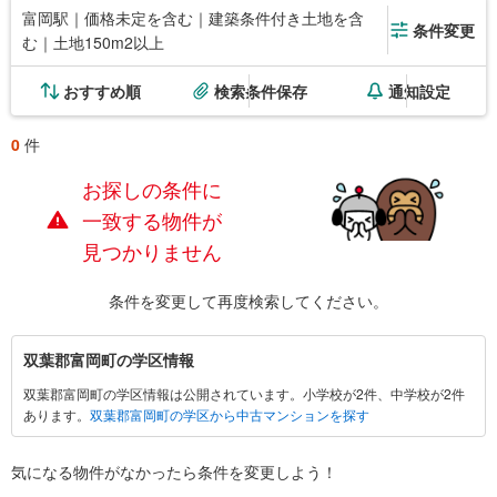
富岡駅｜価格未定を含む｜建築条件付き土地を含
条件変更
む｜土地150m2以上
おすすめ順
検索条件保存
通知設定
0
件
お探しの条件に
一致する物件が
見つかりません
条件を変更して再度検索してください。
双
双葉郡富岡町の学区情報
葉
双葉郡富岡町の学区情報は公開されています。小学校が2件、中学校が2件
郡
あります。
双葉郡富岡町の学区から中古マンションを探す
富
岡
町
気になる物件がなかったら
条件を変更しよう！
に