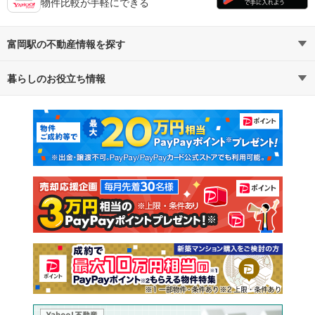
物件比較が手軽にできる
富岡駅の不動産情報を探す
暮らしのお役立ち情報
不動産・住宅
賃貸住宅
マンションカタログ
教えて！住まいの先生
新築マンション
中古マンション
新築一戸建て
中古一戸建て
注文住宅
土地
売却査定