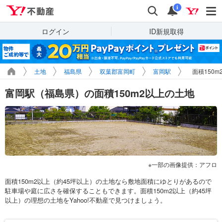
Yahoo!不動産
検索
通知
i
ログイン
ID新規取得
土地
福島県
双葉郡富岡町
富岡駅
面積150
富岡駅（福島県）の面積150m2以上の土地
一部の画像提供：アフロ
面積150m2以上（約45坪以上）の土地なら敷地面積にゆとりがあるので
駐車場や庭に広さを確保することもできます。面積150m2以上（約45坪
以上）の理想の土地をYahoo!不動産で見つけましょう。