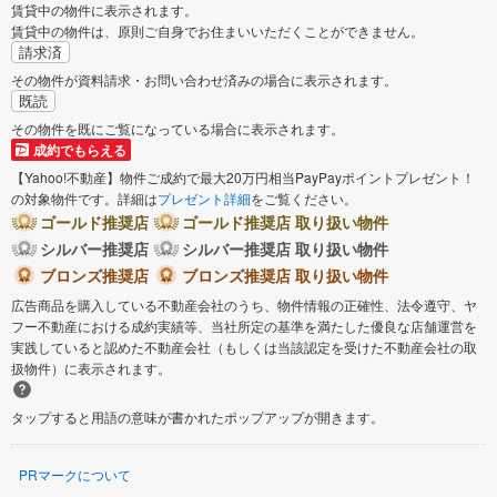
賃貸中の物件に表示されます。
賃貸中の物件は、原則ご自身でお住まいいただくことができません。
請求済
その物件が資料請求・お問い合わせ済みの場合に表示されます。
既読
その物件を既にご覧になっている場合に表示されます。
成約でもらえる
【Yahoo!不動産】物件ご成約で最大20万円相当PayPayポイントプレゼント！
の対象物件です。詳細は
プレゼント詳細
をご覧ください。
ゴールド推奨店
ゴールド推奨店 取り扱い物件
シルバー推奨店
シルバー推奨店 取り扱い物件
ブロンズ推奨店
ブロンズ推奨店 取り扱い物件
広告商品を購入している不動産会社のうち、物件情報の正確性、法令遵守、ヤ
フー不動産における成約実績等、当社所定の基準を満たした優良な店舗運営を
実践していると認めた不動産会社（もしくは当該認定を受けた不動産会社の取
扱物件）に表示されます。
タップすると用語の意味が書かれたポップアップが開きます。
PRマークについて