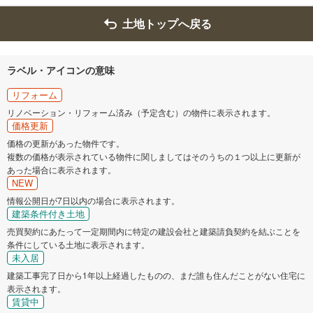
条
土地トップへ戻る
件
を
マ
イ
ラベル・アイコンの意味
ペ
リフォーム
ー
リノベーション・リフォーム済み（予定含む）の物件に表示されます。
ジ
価格更新
に
価格の更新があった物件です。
保
複数の価格が表示されている物件に関しましてはそのうちの１つ以上に更新が
存
あった場合に表示されます。
す
NEW
る
情報公開日が7日以内の場合に表示されます。
建築条件付き土地
売買契約にあたって一定期間内に特定の建設会社と建築請負契約を結ぶことを
条件にしている土地に表示されます。
未入居
建築工事完了日から1年以上経過したものの、まだ誰も住んだことがない住宅に
表示されます。
賃貸中