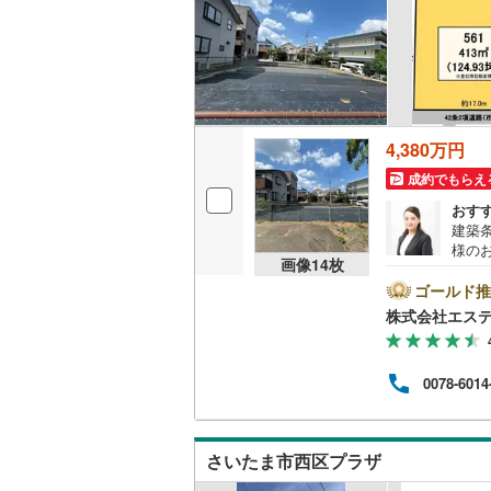
後藤寺線
(
東北新幹
秋田新幹
山陽新幹
4,380万円
成約でもらえ
西九州新
おす
建築
地下鉄
札幌市営
様の
画像
14
枚
なお
仙台市地
お手伝
ゴールド推
東大
株式会社エステ
東京メト
さい
能で
東京メト
団体
0078-6014
なお
東京メト
お手
都営浅草
さいたま市西区プラザ
都営大江