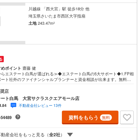
川越線 「西大宮」駅 徒歩18分 他
埼玉県さいたま市西区大字指扇
道
(
11
)
北越急行ほくほく線
(
0
)
土地
243.47m
2
て銀河鉄道
(
6
)
青い森鉄道
(
4
)
弘南線
(
0
)
弘南鉄道大鰐線
(
0
)
鉄道鳥海山ろく線
(
1
)
福島交通飯坂線
(
35
)
る
長野線
(
4
)
上田電鉄別所線
(
3
)
すめポイント
齋藤 健
からエステート白馬が選ばれる≫◆エステート白馬の5大サポート◆1.FP相
イトレール
(
81
)
関東鉄道竜ケ崎線
(
7
)
ポート社外のファイナンシャルプランナーと資金相談が出来ます。無料で
でもお気軽に。2.設備保証の延長サービス新築住宅は2年、中古住宅は半年
鉄道大洗鹿島線
(
125
)
ひたちなか海浜鉄道湊線
(
9
)
備修理サービスを無料で付帯しています3.注文住宅「白馬の家」高気密・
奨店
熱のフルオーダー住宅「白馬の家」のご提案もできます。ご興味のある土
55
)
千葉都市モノレール
(
75
)
テート白馬 大宮サクラスクエアモール店
プランを作るのもお任せください4.見学時、建築士同行サービス見学に建
不動産会社レビュー 13件
4.84
が同行し、目視検査やリフォーム費用をお伝えするなどの無料サービスを
鉄道上毛線
(
80
)
秩父鉄道
(
56
)
ています5.ご売却不動産の買取保証一定期間で不動産売却ができなかった
資料をもらう
-54489
無料
予め定めた金額で弊社が買取いたします【Yahoo！ 不動産キャンペーン
線
(
12
)
つくばエクスプレス
(
72
)
店舗です。】 当店で物件を成約するとPayPayボーナスをプレゼント！
137
)
京成押上線
(
5
)
不動産会社をもっと見る（
全
2
社
）