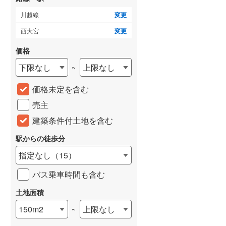
城端線
(
0
)
川越線
変更
西大宮
変更
関西本線（JR西日本）
(
184
)
価格
大阪環状線
(
5
)
下限なし
上限なし
~
山陽本線（JR西日本）
(
330
)
価格未定を含む
姫新線
(
108
)
売主
吉備線
(
20
)
建築条件付土地を含む
芸備線
(
36
)
駅からの徒歩分
可部線
(
41
)
指定なし
（
15
）
宇部線
(
2
)
バス乗車時間も含む
山陰本線
(
155
)
土地面積
境線
(
10
)
150m2
上限なし
~
奈良線
(
63
)