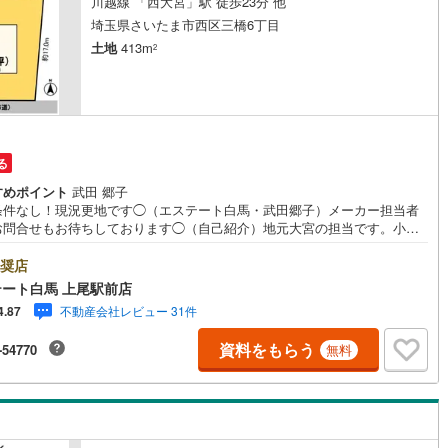
川越線 「西大宮」駅 徒歩23分 他
9
)
宮崎空港線
(
4
)
埼玉県さいたま市西区三橋6丁目
土地
413m
2
線
(
247
)
上越新幹線
(
75
)
線
(
87
)
北陸新幹線
(
165
)
線
(
125
)
北陸新幹線（JR西日本）
(
8
)
る
幹線
(
1
)
すめポイント
武田 郷子
条件なし！現況更地です◯（エステート白馬・武田郷子）メーカー担当者
地下鉄南北線
(
11
)
札幌市営地下鉄東西線
(
11
)
お問合せもお待ちしております◯（自己紹介）地元大宮の担当です。小さ
子様がいらっしゃる方もゆっくりご覧いただけるようにご見学時の子守の
下鉄南北線
(
205
)
仙台市地下鉄東西線
(
68
)
い、お任せくださいね♪-----ESTATE HAKUBA-----◆大宮駅、南浦和駅、
奨店
宮駅、上尾駅など打合せのお店を指定可能！◆当日のご見学もお任せくだ
ート白馬 上尾駅前店
ロ丸ノ内線
(
23
)
東京メトロ丸ノ内方南支線
(
9
)
！◆駅やご自宅への送迎も承ります！◆FP相談が無料で何度でもご利用可
不動産会社レビュー 31件
4.87
す！◆年中無休、いつでもお客様の第一歩に即対応します！◆火災保険は
ロ東西線
(
25
)
東京メトロ千代田線
(
26
)
割引、お引越しは提携割引あり！（自己紹介）地元大宮の担当です。小さ
資料をもらう
-54770
無料
子様がいらっしゃる方もゆっくりご覧いただけるようにご見学時の子守の
ロ半蔵門線
(
7
)
東京メトロ南北線
(
24
)
伝い、お任せくださいね（エステート白馬・武田郷子）
線
(
14
)
都営三田線
(
28
)
戸線
(
21
)
横浜市営地下鉄ブルーライン
(
138
)