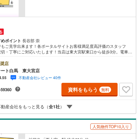
)
片町線
(
31
)
)
関西空港線
(
2
)
東線
(
3
)
本四備讃線
(
7
)
る
すめポイント
長谷部 崇
予土線
(
0
)
でもご見学出来ます！各ポータルサイトお客様満足度高評価のスタッフ
親切・丁寧にご対応いたします！当店は東大宮駅東口から徒歩3分。電車で
徳島線
(
5
)
車でもご来店しやすい店舗です。お気軽にお立ち寄り下さい。～人気のリ
ト見学・リモート相談サービス～・小さいお子様や家事で外出できない、
奨店
)
土讃線
(
9
)
が悪く外出したくない時・LINEやZOOMなど無料のアプリですぐにご利用
テート白馬 東大宮店
だけます・リモート見学はスタッフがご興味ある物件の現地から映像をお
線
(
409
)
香椎線
(
55
)
不動産会社レビュー 40件
4.55
します・写真では伝わりにくい「空気感」や違うアングルからみたかった
ングの「見え方」などもしっかり確認できます・リモート相談は第三者に
)
肥薩線
(
4
)
資料をもらう
-59360
無料
住宅ローンや家計相談を専門のファイナンシャルプランナーと1対1で・バ
ャル背景でプライバシーも安心・忙しいパートナーに変わって予め確認
18
)
唐津線
(
1
)
別々の場所から家族みんなで参加もできます・お気軽にご相談下さい～営
不動産会社をもっと見る（
全
1
社
）
～9:30～18:30こちらのお時間でしたらお電話でのお問合せがスムーズで
2
)
大村線
(
1
)
気軽にお問合せください
60
)
日豊本線
(
265
)
人気物件TOP10入り
)
吉都線
(
10
)