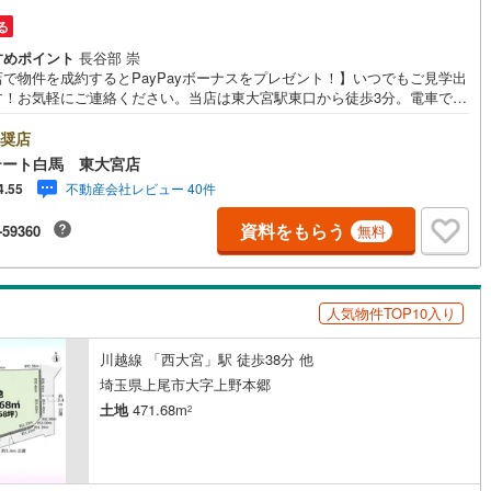
る
)
鶴見線
(
10
)
すめポイント
長谷部 崇
3
)
根岸線
(
55
)
店で物件を成約するとPayPayボーナスをプレゼント！】いつでもご見学出
す！お気軽にご連絡ください。当店は東大宮駅東口から徒歩3分。電車でも
9
)
中央本線（JR東日本）
(
441
)
でもご来店しやすい店舗です。お気軽にお立ち寄り下さい。～人気のリモ
見学・リモート相談サービス～・小さいお子様や家事で外出できない、天
奨店
悪く外出したくない時・LINEやZOOMなど無料のアプリですぐにご利用い
79
)
八高線
(
320
)
テート白馬 東大宮店
けます・リモート見学はスタッフがご興味ある物件の現地から映像をお届
不動産会社レビュー 40件
4.55
ます・写真では伝わりにくい「空気感」や違うアングルからみたかったリ
8
)
大糸線（JR東日本）
(
10
)
グの「見え方」などもしっかり確認できます・リモート相談は第三者によ
資料をもらう
-59360
無料
宅ローンや家計相談を専門のファイナンシャルプランナーと1対1で・バー
各駅停車）
(
70
)
埼京線
(
100
)
ル背景でプライバシーも安心・忙しいパートナーに変わって予め確認も・
の場所から家族みんなで参加もできます・お気軽にご相談下さい～営業時
)
東海道本線（JR東海）
(
700
)
:30～18:30こちらのお時間でしたらお電話でのお問合せがスムーズですお
人気物件TOP10入り
にお問合せください
0
)
飯田線
(
281
)
川越線 「西大宮」駅 徒歩38分 他
)
高山本線（JR東海）
(
40
)
埼玉県上尾市大字上野本郷
JR東海）
(
60
)
紀勢本線（JR東海）
(
9
)
土地
471.68m
2
博多南線
(
18
)
R西日本）
(
1
)
北陸本線
(
30
)