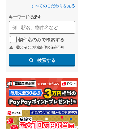
すべてのこだわりを見る
北海道新幹線
(
1
)
山形新幹線
(
160
)
キーワードで探す
東海道新幹線
(
275
)
九州新幹線
(
97
)
物件名のみで検索する
選択時には検索条件の保存不可
検索する
札幌市営地下鉄東豊線
(
9
)
東京メトロ銀座線
(
6
)
東京メトロ日比谷線
(
13
)
東京メトロ有楽町線
(
15
)
東京メトロ副都心線
(
20
)
都営新宿線
(
20
)
横浜市営地下鉄グリーンライン