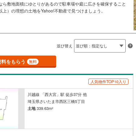
島根
岡山
広島
山口
土地なら敷地面積にゆとりがあるので駐車場や庭に広さを確保すること
釜石線
(
0
)
ン内見(相談)可
（
8
）
IT重説可
（
8
）
坪以上）の理想の土地をYahoo!不動産で見つけましょう。
花輪線
(
1
)
香川
愛媛
高知
保存した条件を見る
磐越東線
(
37
)
ン対応とは？
佐賀
長崎
熊本
大分
陸羽東線
(
22
)
並び替え
51
)
米坂線
(
0
)
五能線
(
0
)
資料をもらう
無料
この条件で検索する
この条件で検索する
この条件で検索する
この条件で検索する
この条件で検索する
この条件で検索する
市区町村以下を選択
市区町村を選択す
駅を選択する
5
)
白新線
(
4
)
人気物件TOP10入り
越後線
(
12
)
ライン（宇都宮～逗子）
湘南新宿ライン（前橋～小田原）
川越線 「西大宮」駅 徒歩37分 他
(
401
)
埼玉県さいたま市西区三橋5丁目
土地
339.63m
2
9
)
内房線
(
441
)
0
)
鹿島線
(
4
)
8
)
東海道本線
(
218
)