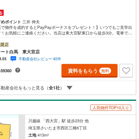
5
)
七尾線
(
2
)
る
高山本線（JR西日本）
(
1
)
すめポイント
三井 伸夫
店で物件を成約するとPayPayボーナスをプレゼント！】いつでもご見学出
JR西日本）
(
45
)
湖西線
(
158
)
す！お気軽にご連絡ください。当店は東大宮駅東口から徒歩3分。電車でも
でもご来店しやすい店舗です。お気軽にお立ち寄り下さい。～人気のリモ
福知山線
(
102
)
見学・リモート相談サービス～・小さいお子様や家事で外出できない、天
奨店
悪く外出したくない時・LINEやZOOMなど無料のアプリですぐにご利用い
テート白馬 東大宮店
43
)
播但線
(
106
)
けます・リモート見学はスタッフがご興味ある物件の現地から映像をお届
不動産会社レビュー 40件
4.55
ます・写真では伝わりにくい「空気感」や違うアングルからみたかったリ
)
津山線
(
15
)
グの「見え方」などもしっかり確認できます・リモート相談は第三者によ
資料をもらう
-59360
無料
宅ローンや家計相談を専門のファイナンシャルプランナーと1対1で・バー
ル背景でプライバシーも安心・忙しいパートナーに変わって予め確認も・
)
伯備線
(
27
)
の場所から家族みんなで参加もできます・お気軽にご相談下さい～営業時
不動産会社をもっと見る（
全
1
社
）
:30～18:30こちらのお時間でしたらお電話でのお問合せがスムーズですお
)
呉線
(
65
)
にお問合せください
)
山口線
(
3
)
人気物件TOP10入り
2
)
美祢線
(
0
)
川越線 「西大宮」駅 徒歩23分 他
因美線
(
13
)
埼玉県さいたま市西区三橋6丁目
土地
413m
草津線
(
52
)
2