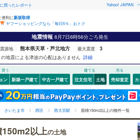
Yahoo! JAPAN
際に買ったレポート
と便利に
新規取得
ヤフーショッピングなら「毎日5％」おトク
検索条件を保存しました
地震情報
8月7日6時56分ごろ発生
26
)
札沼線
(
6
)
建ち方、日当たり
熊本県天草・芦北地方
3
震源地
最大震度
この検索条件の新着物件通知は、
マイページ
から設定できます。
室蘭本線
(
6
)
以上
（
2
）
角地
（
3
）
この地震による津波の心配はありません
岩手
宮城
秋田
詳細
山形
18
)
富良野線
(
0
)
5
)
(
12
)
(
9
)
(
21
)
(
6
)
(
6
)
(
10
)
7
）
整形地
（
6
）
買う
建てる
売る
西大宮駅、価格未定を含む、建築条件付き土地を含む、
神奈川
埼玉
千葉
茨城
1
)
釧網本線
(
0
)
土地150
m
以上
ョン
新築一戸建て
中古一戸建て
注文住宅
土地
売却査定
カ
2
契約、入居関連など
1
)
水郡線
(
129
)
長野
富山
石川
福井
（
3
）
第一種低層住居専用地域
（
3
）
5
)
上越線
(
43
)
閉じる
閉じる
お気に入りリストを見る
お気に入りリストを見る
閉じる
閉じる
岐阜
静岡
三重
検索条件を保存する
7
)
水戸線
(
44
)
さいたま市
西区
西大宮駅
面積150m2以上の物件一覧
)
仙山線
(
145
)
マイページ
駅が始発駅
（
1
）
海まで2km以内
（
0
）
兵庫
京都
滋賀
奈良
150m2以上
の土地
)
気仙沼線
(
3
)
応