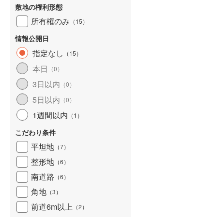
敷地の権利形態
和歌山線
(
104
)
所有権のみ
（
15
）
東西線
(
2
)
情報公開日
予讃線
(
25
)
指定なし
（
15
）
高徳線
(
18
)
本日
（
0
）
3日以内
牟岐線
(
8
)
（
0
）
5日以内
（
0
）
山陽本線（JR九州）
(
5
)
1週間以内
（
1
）
篠栗線
(
42
)
こだわり条件
指宿枕崎線
(
171
)
平坦地
（
7
）
筑肥線
(
28
)
整形地
（
6
）
久大本線
(
54
)
南道路
（
6
）
角地
日田彦山線
(
15
)
（
3
）
前道6m以上
（
2
）
筑豊本線
(
41
)