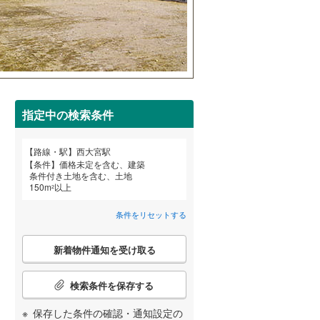
田沢湖線
(
5
)
八戸線
(
0
)
磐越西線
(
33
)
詳しく見る
宮崎
鹿児島
沖縄
陸羽西線
(
1
)
指定中の検索条件
左沢線
(
20
)
津軽線
(
2
)
路線・駅
西大宮駅
する
る
条件をリセットする
条件をリセットする
条件をリセットする
条件をリセットする
条件をリセットする
条件をリセットする
条件
価格未定を含む、建築
信越本線
(
29
)
条件付き土地を含む、土地
150
m
以上
2
弥彦線
(
0
)
条件をリセットする
総武本線
(
452
)
こ
新着物件通知を受け取る
の
京葉線
(
27
)
検
索
検索条件を保存する
久留里線
(
176
)
条
件
保存した条件の確認・通知設定の
山手線
(
19
)