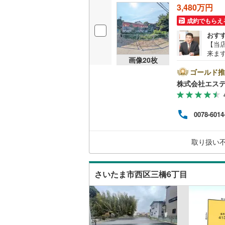
3,480万円
越美北線
(
成約でもらえ
氷見線
(
2
)
おす
【当
紀勢本線（
来ま
画像
20
枚
お車
桜島線
(
0
)
ート
ゴールド推
気が
株式会社エス
加古川線
(
ただ
けし
赤穂線
(
37
ビン
0078-6014
る住
チャ
宇野線
(
25
別々
取り扱い
間～9
福塩線
(
62
気軽
岩徳線
(
21
さいたま市西区三橋6丁目
小野田線
(
舞鶴線
(
1
)
木次線
(
1
)