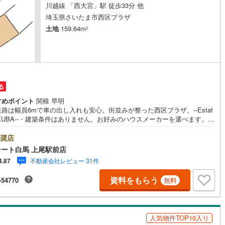
川越線 「西大宮」駅 徒歩33分 他
埼玉県さいたま市西区プラザ
営地下鉄東山線
(
103
)
名古屋市営地下鉄名城線
(
92
)
土地
159.64m
2
営地下鉄桜通線
(
68
)
名古屋市営地下鉄上飯田線
(
9
)
地下鉄烏丸線
(
57
)
京都市営地下鉄東西線
(
40
)
tro今里筋線
(
1
)
OsakaMetro御堂筋線
(
12
)
る
すめポイント
関根 早明
tro四つ橋線
(
1
)
OsakaMetro中央線
(
5
)
路は幅員6mで車の出し入れも安心。街並みが整った西区プラザ。--Estat
AKUBA--・建築条件はありません。お好みのハウスメーカーを選べます。・
tro堺筋線
(
2
)
神戸市営地下鉄西神・山手線
(
11
)
9平米のゆとりある整形地。理想の間取りを描けます。・北西側の前面道路は
6m。お車の出し入れもスムーズです。・栄小学校まで約350m。低学年の
奨店
下鉄空港線
(
37
)
福岡市地下鉄箱崎線
(
5
)
も通いやすい距離。Public Relations ----◇白馬グループ施工［白馬の
ート白馬 上尾駅前店
のご紹介・断熱等性能等級5・省エネルギー性能等級6を標準採用。・全棟
不動産会社レビュー 31件
4.87
測定、C値0.4前後の超高気密の住宅です。・営業を通さない、設計士との
2
)
函館市電
(
0
)
スタイル。・ぜひご相談ください。◎さいたま市立栄小学校まで約350m。
資料をもらう
-54770
無料
道路6mで駐車も安心な、建築条件なしの整形地です。
りび鉄道
(
0
)
わたらせ渓谷鐵道
(
19
)
行
(
39
)
会津鉄道
(
4
)
人気物件TOP10入り
縦貫鉄道
(
0
)
しなの鉄道北しなの線
(
3
)