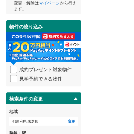
で
変更・解除は
マイページ
から行え
通
ます。
武蔵野線
(
225
)
知
を
横須賀線
(
132
)
受
物件の絞り込み
け
青梅線
(
95
)
取
る
小海線
(
34
)
・
条
京浜東北線
(
208
)
件
を
総武線
(
140
)
成約プレゼント対象物件
マ
イ
御殿場線
(
75
)
見学予約できる物件
ペ
ー
中央本線（JR東海）
(
246
)
ジ
に
検索条件の変更
太多線
(
71
)
保
存
名松線
(
3
)
地域
す
東海道本線（JR西日本）
(
203
)
る
都道府県 未選択
変更
小浜線
(
5
)
路線・駅