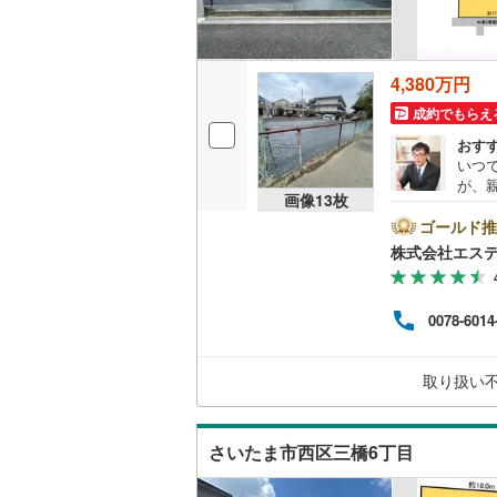
桜井線
(
49
阪和線
(
52
4,380万円
おおさか
成約でもらえ
おす
内子線
(
0
)
いつ
が、
鳴門線
(
2
)
画像
13
枚
もお
モー
ゴールド推
土讃線
(
61
天気
株式会社エス
いた
鹿児島本
届け
リビ
三角線
(
11
0078-6014
よる
ーチ
長崎本線
(
も・
取り扱い
業時間
佐世保線
(
すお
豊肥本線
(
さいたま市西区三橋6丁目
日南線
(
19