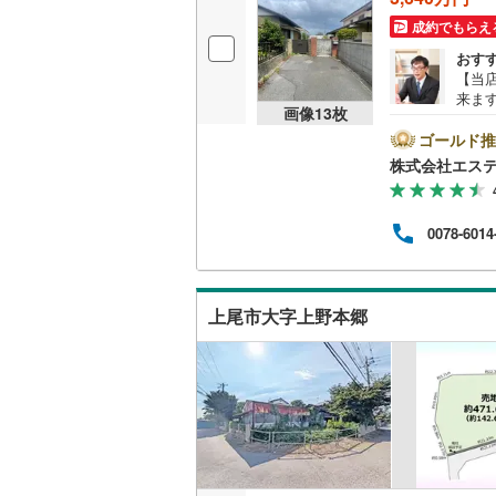
成約でもらえ
南武線
(
27
おす
横浜線
(
38
【当
来ま
画像
13
枚
相模線
(
21
お車
ート
ゴールド推
気が
五日市線
(
株式会社エス
ただ
けし
篠ノ井線
(
ビン
0078-6014
る住
常磐線（
チャ
別々
伊東線
(
45
間～9
上尾市大字上野本郷
気軽
身延線
(
15
武豊線
(
33
関西本線（
参宮線
(
3
)
大糸線（J