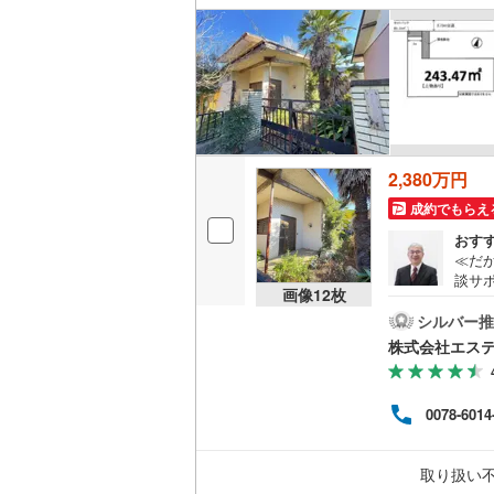
いすみ鉄
IGRいわ
弘南鉄道
2,380万円
由利高原
成約でもらえ
長野電鉄
おす
≪だ
宇都宮ラ
談サ
画像
12
枚
何度
鹿島臨海
の設
シルバー推
高断
小湊鐵道
(
株式会社エス
地に
築士
上毛電気
行っ
0078-6014
場合、
流鉄流山
対象
京成本線
(
取り扱い