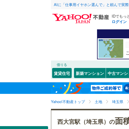
AIに「仕事用イヤホン選んで」と頼んで実
IDでもっ
ログイン
北海道
JR
北海道
函館本線
(
こだわり条件
配置、向き、
石勝線
(
0
)
前道6m
東北
青森
根室本線
(
(
48
)
(
8
)
(
1
平坦地
（
借りる
関東
東京
石北本線
(
賃貸住宅
新築マンション
中古マンシ
販売、価格、
常磐線
(
48
信越・北陸
新潟
更地渡し
高崎線
(
21
東海
愛知
立地
両毛線
(
25
Yahoo!不動産トップ
土地
埼玉県
烏山線
(
75
最寄りの
近畿
大阪
面積
西大宮駅（埼玉県）の
石巻線
(
41
オンライン対