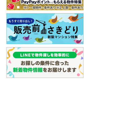
(
65
)
名古屋市営地下鉄鶴舞線
(
71
)
名古屋市営地下鉄名港線
(
16
)
OsakaMetro長堀鶴見緑地線
(
2
)
OsakaMetro谷町線
(
12
)
OsakaMetro千日前線
(
3
)
神戸市営地下鉄海岸線
(
1
)
福岡市地下鉄七隈線
(
73
)
函館市電宝来・谷地頭線
(
0
)
真岡鐵道
(
10
)
山形鉄道フラワー長井線
(
0
)
えちごトキめき鉄道妙高はねうまラ