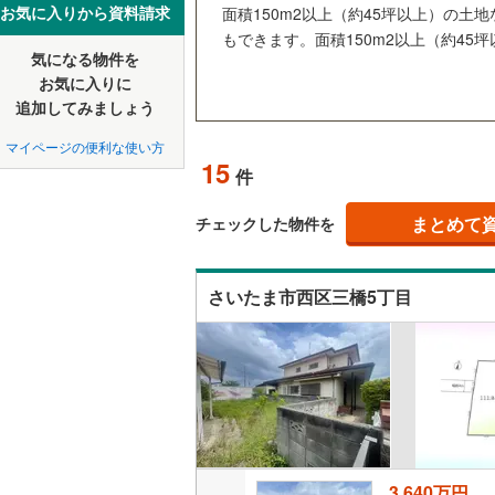
中国
鳥取
お気に入りから資料請求
面積150m2以上（約45坪以上）の
北上線
(
1
)
オンライ
もできます。面積150m2以上（約45
山田線
(
5
)
気になる物件を
四国
徳島
お気に入りに
大湊線
(
0
)
オンライ
追加してみましょう
九州・沖縄
福岡
只見線
(
3
)
マイページの便利な使い方
15
件
奥羽本線
(
男鹿線
(
1
)
まとめて
チェックした物件を
0
0
0
0
0
0
該当物件
該当物件
該当物件
該当物件
該当物件
該当物件
件
件
件
件
件
件
羽越本線
(
さいたま市西区三橋5丁目
飯山線
(
0
)
湘南新宿
(
475
)
外房線
(
52
成田線
(
11
東金線
(
17
3,640万円