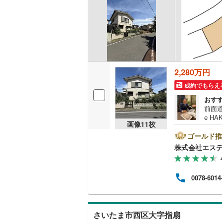
名古屋市
名古屋市
京都市営
2,280万円
OsakaMe
成約でもらえ
おす
OsakaMe
前面道
e H
OsakaMe
画像
11
枚
15
幅員
ゴールド推
福岡市地
お子様
株式会社エステ
家］
気密
私鉄・その他
札幌市電
(
直通
0078-6014
前面
道南いさ
阿武隈急
さいたま市西区大字指扇
秋田内陸