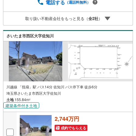
買取保証一定期間で不動産売却ができなかった場合、予め
電話する
（通話料無料）
定めた金額で弊社が買取いたします【Yahoo！ 不動産キャ
ンペーン対象店舗です。】 当店で物件を成約するとPayP
取り扱い不動産会社をもっと見る（
全
2
社
）
ayボーナスをプレゼント！
さいたま市西区大字佐知川
川越線 「指扇」駅 バス14分 佐知川 バス停下車 徒歩6分
埼玉県さいたま市西区大字佐知川
土地
155.84m
2
建築条件付き土地
2,744万円
成約でもらえる