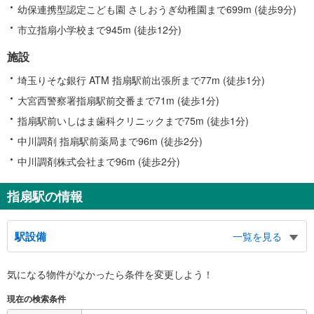
幼保連携型認定こども園 さしおうぎ幼稚園まで699m (徒歩9分)
市立指扇小学校まで945m (徒歩12分)
施設
埼玉りそな銀行 ATM 指扇駅前出張所まで77m (徒歩1分)
大宮西警察署指扇駅前交番まで71m (徒歩1分)
指扇駅前いしはま歯科クリニックまで75m (徒歩1分)
中川調剤 指扇駅前薬局まで96m (徒歩2分)
中川調剤株式会社まで96m (徒歩2分)
指扇駅の情報
駅設備
一覧を見る
バリアフリー状況
気になる物件がなかったら
条件を変更しよう！
※段差なしでの移動経路
（○：有り △：要駅員設備 ×：無し）
現在の検索条件
地上⇔改札⇔ホーム：○