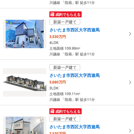
川越線 「指扇」駅 徒歩11分
を
マ
成約でもらえる
イ
新築一戸建て
ペ
さいたま市西区大字西遊馬
ー
3,530万円
ジ
4LDK
に
土地面積 109.99m
2
保
川越線 「指扇」駅 徒歩11分
存
す
新築一戸建て
る
さいたま市西区大字西遊馬
3,680万円
3LDK
土地面積 109.11m
2
川越線 「指扇」駅 徒歩11分
成約でもらえる
新築一戸建て
さいたま市西区大字西遊馬
3,530万円