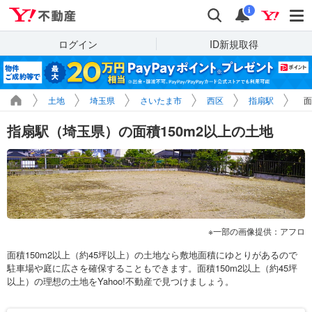
Yahoo!不動産
検索
通知
i
ログイン
ID新規取得
土地
埼玉県
さいたま市
西区
指扇駅
面
指扇駅（埼玉県）の面積150m2以上の土地
一部の画像提供：アフロ
面積150m2以上（約45坪以上）の土地なら敷地面積にゆとりがあるので
駐車場や庭に広さを確保することもできます。面積150m2以上（約45坪
以上）の理想の土地をYahoo!不動産で見つけましょう。