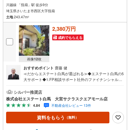
川越線 「指扇」駅 徒歩9分
埼玉県さいたま市西区大字指扇
土地
243.47m
2
2,380万円
成約でもらえる
画像
12
枚
おすすめポイント
齋藤 健
≪だからエステート白馬が選ばれる≫◆エステート白馬の5
大サポート◆1.FP相談サポート社外のファイナンシャルプ
ランナーと資金相談が出来ます。無料で何度でもお気軽
に。2.設備保証の延長サービス新築住宅は2年、中古住宅は
シルバー推奨店
半年の設備修理サービスを無料で付帯しています3.注文住
株式会社エステート白馬 大宮サクラスクエアモール店
宅「白馬の家」高気密・高断熱のフルオーダー住宅「白馬
4.84
不動産会社レビュー 13件
の家」のご提案もできます。ご興味のある土地にプランを
作るのもお任せください4.見学時、建築士同行サービス見
資料をもらう
（無料）
学に建築士が同行し、目視検査やリフォーム費用をお伝え
するなどの無料サービスを行っています5.ご売却不動産の