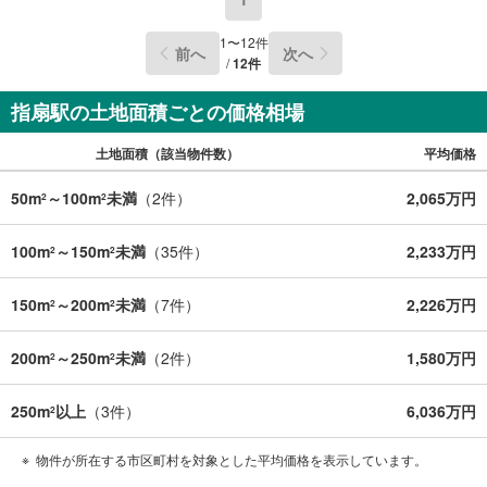
1
〜
12
件
前へ
次へ
/
12
件
指扇駅の土地面積ごとの価格相場
土地面積（該当物件数）
平均価格
50m
～100m
未満
（
2
件）
2,065万円
2
2
100m
～150m
未満
（
35
件）
2,233万円
2
2
150m
～200m
未満
（
7
件）
2,226万円
2
2
200m
～250m
未満
（
2
件）
1,580万円
2
2
250m
以上
（
3
件）
6,036万円
2
物件が所在する市区町村を対象とした平均価格を表示しています。