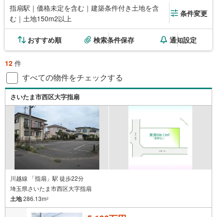
指扇駅｜価格未定を含む｜建築条件付き土地を含
条件変更
む｜土地150m2以上
おすすめ順
検索条件保存
通知設定
12
件
すべての物件をチェックする
さいたま市西区大字指扇
川越線 「指扇」駅 徒歩22分
埼玉県さいたま市西区大字指扇
土地
286.13m
2