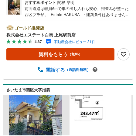
おすすめポイント
関根 早明
前面道路は幅員6mで車の出し入れも安心。街並みが整った
西区プラザ。--Estate HAKUBA--・建築条件はありません。
お好みのハウスメーカーを選べます。・159平米のゆとりあ
る整形地。理想の間取りを描けます。・北西側の前面道路
ゴールド推奨店
は幅員6m。お車の出し入れもスムーズです。・栄小学校ま
株式会社エステート白馬 上尾駅前店
で約350m。低学年のお子様も通いやすい距離。Public Rela
4.87
不動産会社レビュー 31件
tions ----◇白馬グループ施工［白馬の家］のご紹介・断熱
等性能等級5・省エネルギー性能等級6を標準採用。・全棟
資料をもらう
（無料）
気密測定、C値0.4前後の超高気密の住宅です。・営業を通
さない、設計士との直通スタイル。・ぜひご相談くださ
い。◎さいたま市立栄小学校まで約350m。前面道路6mで
電話する
（通話料無料）
駐車も安心な、建築条件なしの整形地です。
さいたま市西区大字指扇