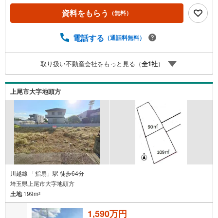
がスムーズです。【エステート白馬 大宮サクラスクエアモ
資料をもらう
（無料）
ール店】・提携FPへの無料個別相談サービス外部のファイ
ナンシャルプランナーへの無料個別相談サービスや、講師
を招いての無料マイホームセミナーなども主催しており、
電話する
（通話料無料）
大変ご好評頂いております。・不動産の調査、契約、住宅
ローン、引渡しまで安全安心な取引を一括サポートまた、
取り扱い不動産会社をもっと見る（
全
1
社
）
白馬グループ各社（白馬建設、大和建設、白馬メディケア
サービス）と連携したプラスアップサポートで住まい探し
から引越し後のバックアップまでご相談頂けます。
上尾市大字地頭方
川越線 「指扇」駅 徒歩64分
埼玉県上尾市大字地頭方
土地
199m
2
1,590万円