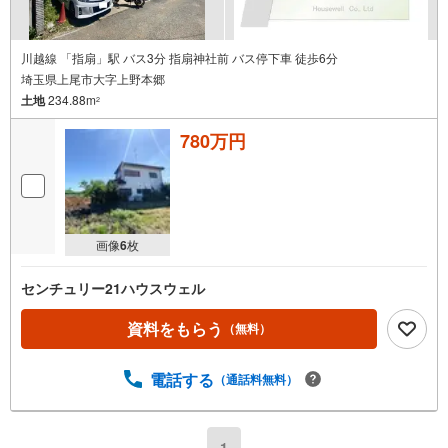
川越線 「指扇」駅 バス3分 指扇神社前 バス停下車 徒歩6分
埼玉県上尾市大字上野本郷
土地
234.88m
2
780万円
画像
6
枚
センチュリー21ハウスウェル
資料をもらう
（無料）
電話する
（通話料無料）
1