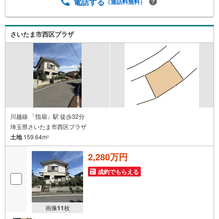
のキッズスペースをぜひご覧ください。店内におむつ替え
電話する
（通話料無料）
コーナーもご用意してます。5.年中無休・365日営業でお手
伝い営業時間:10時～20時まで。スピードある対応が自慢の
お店です。
さいたま市西区プラザ
川越線 「指扇」駅 徒歩32分
埼玉県さいたま市西区プラザ
土地
159.64m
2
2,280万円
成約でもらえる
画像
11
枚