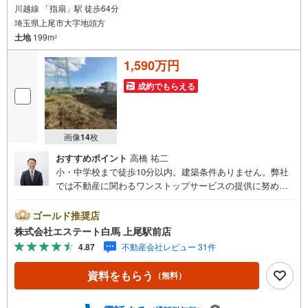
川越線 「指扇」駅 徒歩64分
埼玉県上尾市大字地頭方
土地
199m
2
1,590万円
成約でもらえる
画像
14
枚
おすすめポイント
高橋 祐二
小・中学校まで徒歩10分以内。建築条件ありません。弊社
では不動産に関わるワンストップサービスの提供に努めて
います。お問い合わせお待ちしてます。＜エステート白馬
上尾駅前店を選ぶ5つのポイント＞1.提携FPへの無料個別
ゴールド推奨店
相談サービス社外の中立的なファイナンシャルプランナー
株式会社エステート白馬 上尾駅前店
と無料相談。ローン返済について、老後や学費等も含めた
4.87
不動産会社レビュー 31件
シミュレーションをご提案できます。2.JR高崎線「上尾
駅」から徒歩1分駅前の「イトーヨーカドー上尾駅前店」内
資料をもらう
（無料）
に立地。3.無料駐車場完備のお店立体駐車場は全480台収容
可。駐車場完備してます。4.大型キッズスペース当店自慢