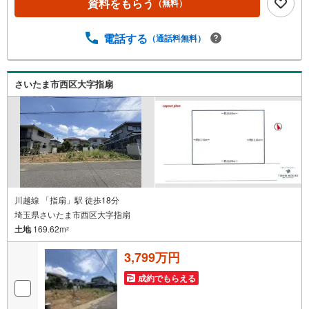
資料をもらう
（無料）
電話する
（通話料無料）
さいたま市西区大字指扇
川越線 「指扇」駅 徒歩18分
埼玉県さいたま市西区大字指扇
土地
169.62m
2
3,799万円
成約でもらえる