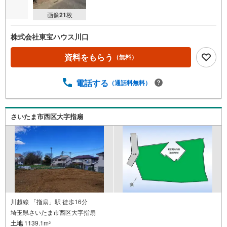
画像
21
枚
株式会社東宝ハウス川口
資料をもらう
（無料）
電話する
（通話料無料）
さいたま市西区大字指扇
川越線 「指扇」駅 徒歩16分
埼玉県さいたま市西区大字指扇
土地
1139.1m
2