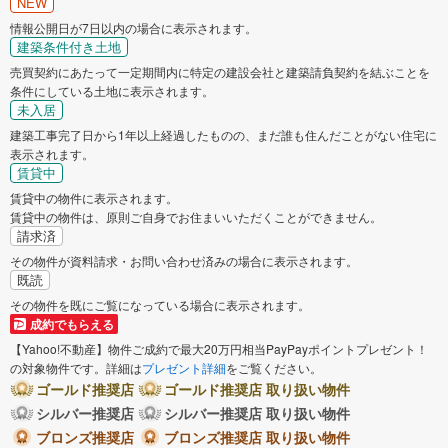
NEW
情報公開日が7日以内の場合に表示されます。
建築条件付き土地
売買契約にあたって一定期間内に特定の建設会社と建築請負契約を結ぶことを
条件にしている土地に表示されます。
未入居
建築工事完了日から1年以上経過したものの、まだ誰も住んだことがない住宅に
表示されます。
賃貸中
賃貸中の物件に表示されます。
賃貸中の物件は、原則ご自身でお住まいいただくことができません。
請求済
その物件が資料請求・お問い合わせ済みの場合に表示されます。
既読
その物件を既にご覧になっている場合に表示されます。
成約でもらえる
【Yahoo!不動産】物件ご成約で最大20万円相当PayPayポイントプレゼント！
の対象物件です。詳細は
プレゼント詳細
をご覧ください。
ゴールド推奨店
ゴールド推奨店 取り扱い物件
シルバー推奨店
シルバー推奨店 取り扱い物件
ブロンズ推奨店
ブロンズ推奨店 取り扱い物件