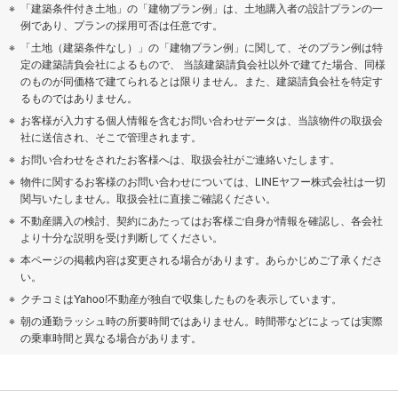
「建築条件付き土地」の「建物プラン例」は、土地購入者の設計プランの一
例であり、プランの採用可否は任意です。
「土地（建築条件なし）」の「建物プラン例」に関して、そのプラン例は特
定の建築請負会社によるもので、 当該建築請負会社以外で建てた場合、同様
のものが同価格で建てられるとは限りません。また、建築請負会社を特定す
るものではありません。
お客様が入力する個人情報を含むお問い合わせデータは、当該物件の取扱会
社に送信され、そこで管理されます。
お問い合わせをされたお客様へは、取扱会社がご連絡いたします。
物件に関するお客様のお問い合わせについては、LINEヤフー株式会社は一切
関与いたしません。取扱会社に直接ご確認ください。
不動産購入の検討、契約にあたってはお客様ご自身が情報を確認し、各会社
より十分な説明を受け判断してください。
本ページの掲載内容は変更される場合があります。あらかじめご了承くださ
い。
クチコミはYahoo!不動産が独自で収集したものを表示しています。
朝の通勤ラッシュ時の所要時間ではありません。時間帯などによっては実際
の乗車時間と異なる場合があります。