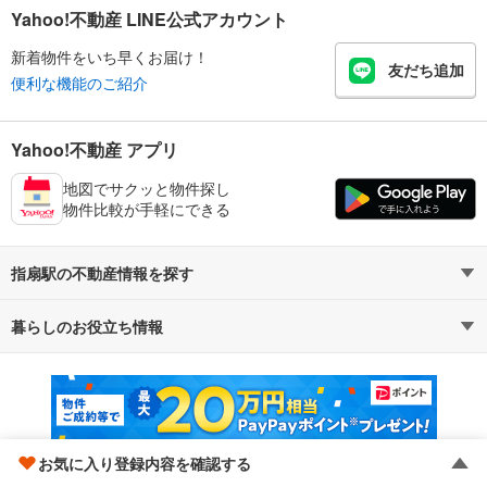
Yahoo!不動産 LINE公式アカウント
新着物件をいち早くお届け！
友だち追加
便利な機能のご紹介
Yahoo!不動産 アプリ
地図でサクッと物件探し
物件比較が手軽にできる
指扇駅の不動産情報を探す
暮らしのお役立ち情報
不動産・住宅
賃貸住宅
マンションカタログ
教えて！住まいの先生
新築マンション
中古マンション
新築一戸建て
中古一戸建て
お気に入り登録内容を確認する