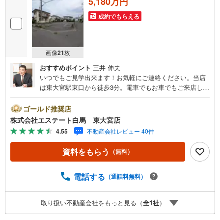
5,180万円
成約でもらえる
画像
21
枚
おすすめポイント
三井 伸夫
いつでもご見学出来ます！お気軽にご連絡ください。当店
は東大宮駅東口から徒歩3分。電車でもお車でもご来店しや
すい店舗です。お気軽にお立ち寄り下さい。～人気のリモ
ート見学・リモート相談サービス～・小さいお子様や家事
ゴールド推奨店
で外出できない、天気が悪く外出したくない時・LINEやZO
株式会社エステート白馬 東大宮店
OMなど無料のアプリですぐにご利用いただけます・リモー
4.55
不動産会社レビュー 40件
ト見学はスタッフがご興味ある物件の現地から映像をお届
けします・写真では伝わりにくい「空気感」や違うアング
資料をもらう
（無料）
ルからみたかったリビングの「見え方」などもしっかり確
認できます・リモート相談は第三者による住宅ローンや家
計相談を専門のファイナンシャルプランナーと1対1で・バ
電話する
（通話料無料）
ーチャル背景でプライバシーも安心・忙しいパートナーに
変わって予め確認も・別々の場所から家族みんなで参加も
取り扱い不動産会社をもっと見る（
全
1
社
）
できます・お気軽にご相談下さい～営業時間～9:30～18:30
こちらのお時間でしたらお電話でのお問合せがスムーズで