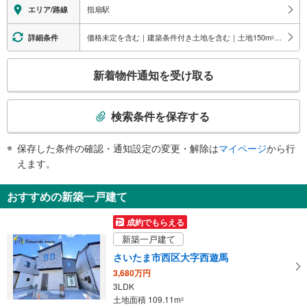
エレベータ
指扇駅
エリア/路線
・各ホーム⇔改札
・改札⇔北口
価格未定を含む｜建築条件付き土地を含む｜土地150
m
以上
詳細条件
2
・改札⇔南口
エスカレータ
こ
新着物件通知を受け取る
・各ホーム⇔改札
の
・改札⇔北口
検
・改札⇔南口
索
検索条件を保存する
トイレ
条
《多機能トイレ》
件
保存した条件の確認・通知設定の変更・解除は
マイページ
から行
・改札内
で
えます。
その他
通
・点字運賃表
知
おすすめの新築一戸建て
を
受
成約でもらえる
け
新築一戸建て
取
さいたま市西区大字西遊馬
る
3,680万円
・
3LDK
条
土地面積 109.11m
2
件