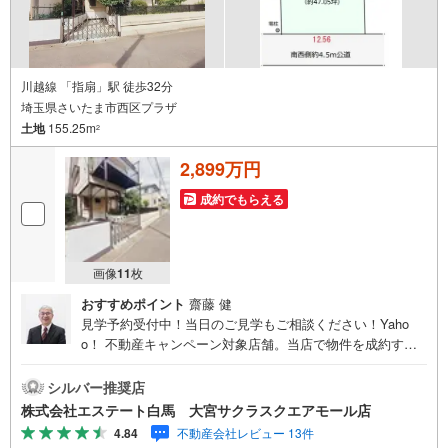
川越線 「指扇」駅 徒歩32分
埼玉県さいたま市西区プラザ
土地
155.25m
2
2,899万円
成約でもらえる
画像
11
枚
おすすめポイント
齋藤 健
見学予約受付中！当日のご見学もご相談ください！Yaho
o！ 不動産キャンペーン対象店舗。当店で物件を成約する
とPayPayボーナスをプレゼント！「資料をもらう」「見学
予約をする」ボタンからお問い合わせください。【営業時
シルバー推奨店
間 9:30～19:00】（年末年始除く）・人気物件には特に問
株式会社エステート白馬 大宮サクラスクエアモール店
い合わせが集中するため、お早めにお電話ください。「室
4.84
不動産会社レビュー 13件
内・現地を見学する」ボタンよりご予約いただくとご見学