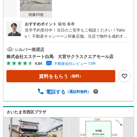
画像
11
枚
おすすめポイント
菊地 春希
見学予約受付中！当日のご見学もご相談ください！Yaho
o！ 不動産キャンペーン対象店舗。当店で物件を成約する
とPayPayボーナスをプレゼント！「資料をもらう」「見学
予約をする」ボタンからお問い合わせください。【営業時
シルバー推奨店
間 9:30～19:00】（年末年始除く）・人気物件には特に問
株式会社エステート白馬 大宮サクラスクエアモール店
い合わせが集中するため、お早めにお電話ください。「室
4.84
不動産会社レビュー 13件
内・現地を見学する」ボタンよりご予約いただくとご見学
がスムーズです。【エステート白馬 大宮サクラスクエアモ
資料をもらう
（無料）
ール店】・提携FPへの無料個別相談サービス外部のファイ
ナンシャルプランナーへの無料個別相談サービスや、講師
を招いての無料マイホームセミナーなども主催しており、
電話する
（通話料無料）
大変ご好評頂いております。・不動産の調査、契約、住宅
ローン、引渡しまで安全安心な取引を一括サポートまた、
白馬グループ各社（白馬建設、大和建設、白馬メディケア
さいたま市西区プラザ
サービス）と連携したプラスアップサポートで住まい探し
から引越し後のバックアップまでご相談頂けます。