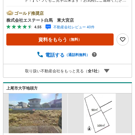
い。当店は東大宮駅東口から徒歩3分。電車でもお車でもご
来店しやすい店舗です。お気軽にお立ち寄り下さい。～人
ゴールド推奨店
気のリモート見学・リモート相談サービス～・小さいお子
株式会社エステート白馬 東大宮店
様や家事で外出できない、天気が悪く外出したくない時・L
4.55
不動産会社レビュー 40件
INEやZOOMなど無料のアプリですぐにご利用いただけま
す・リモート見学はスタッフがご興味ある物件の現地から
資料をもらう
（無料）
映像をお届けします・写真では伝わりにくい「空気感」や
違うアングルからみたかったリビングの「見え方」なども
しっかり確認できます・リモート相談は第三者による住宅
電話する
（通話料無料）
ローンや家計相談を専門のファイナンシャルプランナーと1
対1で・バーチャル背景でプライバシーも安心・忙しいパー
取り扱い不動産会社をもっと見る（
全
1
社
）
トナーに変わって予め確認も・別々の場所から家族みんな
で参加もできます・お気軽にご相談下さい～営業時間～9:3
0～18:30こちらのお時間でしたらお電話でのお問合せがス
上尾市大字地頭方
ムーズですお気軽にお問合せください