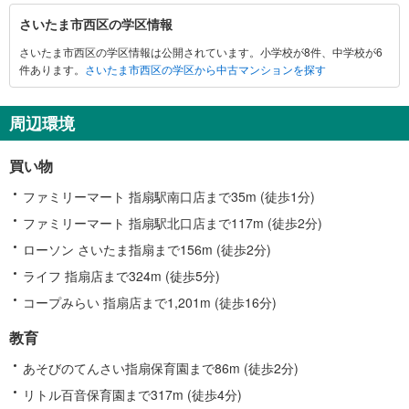
さ
さいたま市西区の学区情報
い
さいたま市西区の学区情報は公開されています。小学校が8件、中学校が6
た
件あります。
さいたま市西区の学区から中古マンションを探す
ま
市
西
周辺環境
区
に
買い物
関
す
ファミリーマート 指扇駅南口店まで35m (徒歩1分)
る
ファミリーマート 指扇駅北口店まで117m (徒歩2分)
情
ローソン さいたま指扇まで156m (徒歩2分)
報
ライフ 指扇店まで324m (徒歩5分)
コープみらい 指扇店まで1,201m (徒歩16分)
教育
あそびのてんさい指扇保育園まで86m (徒歩2分)
リトル百音保育園まで317m (徒歩4分)