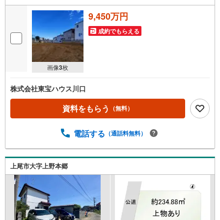
9,450万円
成約でもらえる
画像
3
枚
株式会社東宝ハウス川口
資料をもらう
（無料）
電話する
（通話料無料）
上尾市大字上野本郷