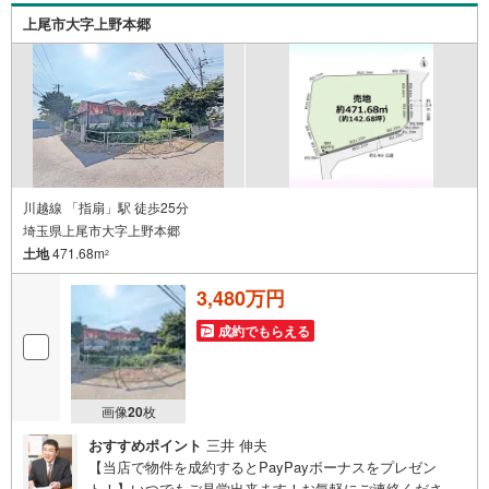
すお気軽にお問合せください
上尾市大字上野本郷
川越線 「指扇」駅 徒歩25分
埼玉県上尾市大字上野本郷
土地
471.68m
2
3,480万円
成約でもらえる
画像
20
枚
おすすめポイント
三井 伸夫
【当店で物件を成約するとPayPayボーナスをプレゼン
ト！】いつでもご見学出来ます！お気軽にご連絡くださ