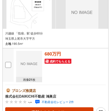
ち合わせなど、非接触でのご見学も可能です、お気軽にご
相談下さい。
川越線 「指扇」駅 徒歩60分
埼玉県上尾市大字平方
土地
190.5m
2
680万円
成約でもらえる
画像
21
枚
ブロンズ推奨店
株式会社DAIKICHI不動産 鴻巣店
-.--
不動産会社レビュー 2件