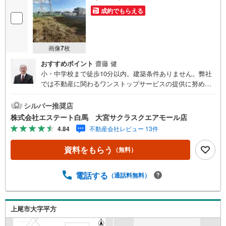
成約でもらえる
画像
7
枚
おすすめポイント
齋藤 健
小・中学校まで徒歩10分以内。建築条件ありません。弊社
では不動産に関わるワンストップサービスの提供に努めて
います。お問い合わせお待ちしてます。＜エステート白馬
が選ばれる4つのポイント＞1.提携FPへの無料個別相談サ
シルバー推奨店
ービス社外の中立的なファイナンシャルプランナーと無料
株式会社エステート白馬 大宮サクラスクエアモール店
相談できます。ローン返済計画以外にも保険や教育資金、
4.84
不動産会社レビュー 13件
老後資金など、ライフプラン作成も無料でご利用頂けま
す。2.自社グループでリフォーム、新築請負グループ会社
資料をもらう
（無料）
「白馬建設株式会社」にて、リフォームや注文建築につい
てもご提案させて頂きます。3.年中無休で営業しておりま
す営業時間:9:30～19:00 この時間はお電話でのお問合わ
電話する
（通話料無料）
せがスムーズです。4.非接触でのご見学・お打ち合わせも
可能ですWEB会議システム等を活用した、非接触でのお打
ち合わせ、「ITを活用した重要事項説明」による非接触で
上尾市大字平方
の契約手続きも可能です。エステート白馬大宮SQM店は毎
週火曜、水曜もお問合せにご対応可能です。現地でのお待