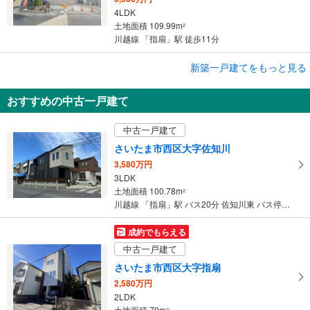
4LDK
土地面積 109.99m
2
川越線 「指扇」駅 徒歩11分
成約でもらえる
新築一戸建てをもっと見る
新築一戸建て
おすすめの中古一戸建て
さいたま市西区大字西遊馬
3,680万円
中古一戸建て
3LDK
土地面積 109.11m
2
さいたま市西区大字佐知川
川越線 「指扇」駅 徒歩11分
3,580万円
3LDK
土地面積 100.78m
2
川越線 「指扇」駅 バス20分 佐知川東 バス停下車 徒歩9分
成約でもらえる
中古一戸建て
さいたま市西区大字指扇
2,580万円
2LDK
土地面積 79m
2