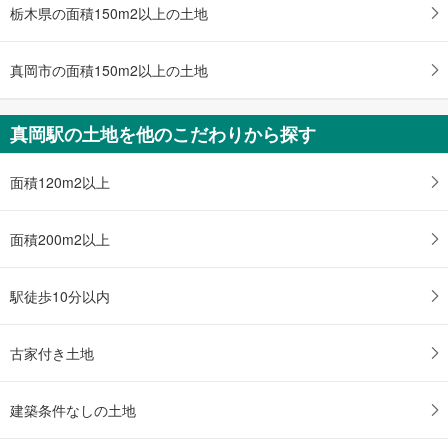
4LDK
栃木県の面積150m2以上の土地
土地面積 278.1m
2
真岡鐵道 「真岡」駅 バス28分 高勢町二丁目下車 バス停下車 徒歩2分
真岡市の面積150m2以上の土地
真岡駅の土地を他のこだわりから探す
面積120m2以上
面積200m2以上
駅徒歩10分以内
古家付き土地
建築条件なしの土地