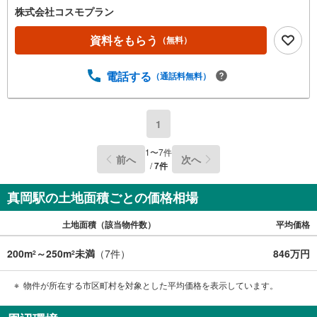
株式会社コスモプラン
資料をもらう
（無料）
電話する
（通話料無料）
1
1
〜
7
件
前へ
次へ
/
7
件
真岡駅の土地面積ごとの価格相場
土地面積（該当物件数）
平均価格
200m
～250m
未満
（
7
件）
846万円
2
2
物件が所在する市区町村を対象とした平均価格を表示しています。