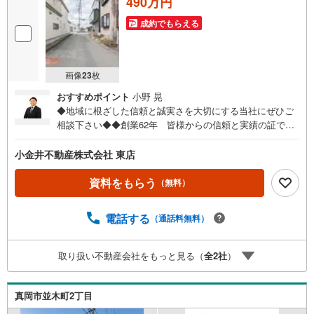
490万円
成約でもらえる
画像
23
枚
おすすめポイント
小野 晃
◆地域に根ざした信頼と誠実さを大切にする当社にぜひご
相談下さい◆◆創業62年 皆様からの信頼と実績の証です
◆住宅ローンも無料相談受け付け中！◆シングルマザー・
パート・お車のローンがあっても諦めないでください！◆
小金井不動産株式会社 東店
当社多数の実績からお客様にあった住宅ローンをアドバイ
スします。◆お客様満足度に定評のある当社では住まいに
資料をもらう
（無料）
関するあらゆるニーズにお応えします。◆ご不安な事など
些細な事でもお気軽にご相談ください。□□初めてのマイホ
電話する
（通話料無料）
ーム探しでも分かりやすくお手伝いします□□▼数ある金融
機関から一番有利な金融機関をご紹介▼住宅ローンアドバ
イザー・FP・不動産経験20年以上のスタッフがお客様を全
取り扱い不動産会社をもっと見る（
全
2
社
）
力サポート
真岡市並木町2丁目