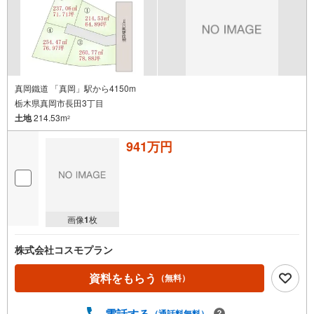
真岡鐵道 「真岡」駅から4150m
栃木県真岡市長田3丁目
土地
214.53m
2
941万円
画像
1
枚
株式会社コスモプラン
資料をもらう
（無料）
電話する
（通話料無料）