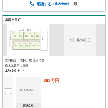
電話する
（通話料無料）
真岡市田町
真岡鐵道 「真岡」駅 徒歩13分
栃木県真岡市田町
土地
203.84m
2
863万円
画像
2
枚