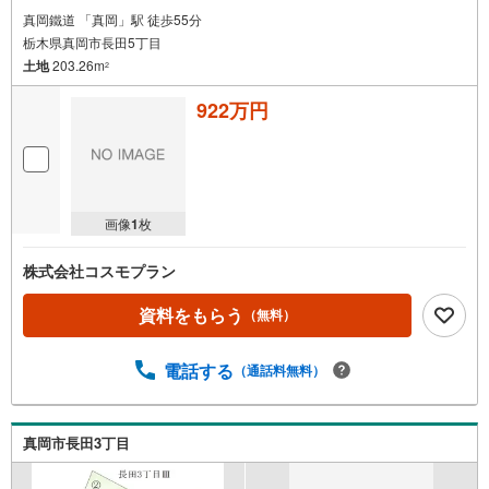
真岡鐵道 「真岡」駅 徒歩55分
栃木県真岡市長田5丁目
土地
203.26m
2
922万円
画像
1
枚
株式会社コスモプラン
資料をもらう
（無料）
電話する
（通話料無料）
真岡市長田3丁目