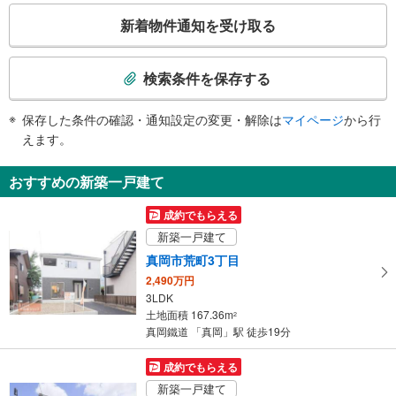
こ
新着物件通知を受け取る
の
検
索
検索条件を保存する
条
件
保存した条件の確認・通知設定の変更・解除は
マイページ
から行
で
えます。
通
知
おすすめの新築一戸建て
を
受
成約でもらえる
け
新築一戸建て
取
真岡市荒町3丁目
る
2,490万円
・
3LDK
条
土地面積 167.36m
2
件
真岡鐵道 「真岡」駅 徒歩19分
を
マ
成約でもらえる
イ
新築一戸建て