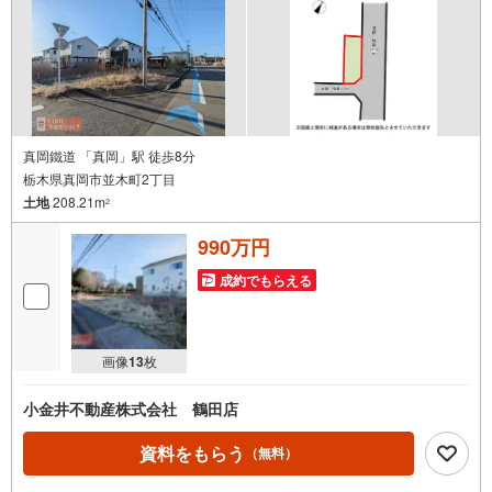
真岡鐵道 「真岡」駅 徒歩8分
栃木県真岡市並木町2丁目
土地
208.21m
2
990万円
成約でもらえる
画像
13
枚
小金井不動産株式会社 鶴田店
資料をもらう
（無料）