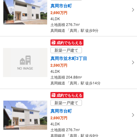
ペ
真岡市台町
ー
2,690万円
ジ
4LDK
に
土地面積 276.7m
2
保
真岡鐵道 「真岡」駅 徒歩9分
存
す
成約でもらえる
る
新築一戸建て
真岡市並木町3丁目
2,590万円
4LDK
土地面積 204.88m
2
真岡鐵道 「真岡」駅 徒歩14分
成約でもらえる
新築一戸建て
真岡市台町
2,690万円
4LDK
土地面積 276.7m
2
真岡鐵道 「真岡」駅 徒歩9分