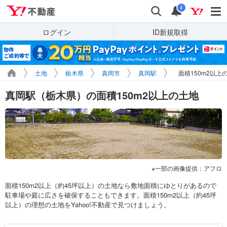
Yahoo!不動産
検索
通知
i
ログイン
ID新規取得
土地
栃木県
真岡市
真岡駅
面積150m2以上
真岡駅（栃木県）の面積150m2以上の土地
一部の画像提供：アフロ
面積150m2以上（約45坪以上）の土地なら敷地面積にゆとりがあるので
駐車場や庭に広さを確保することもできます。面積150m2以上（約45坪
以上）の理想の土地をYahoo!不動産で見つけましょう。