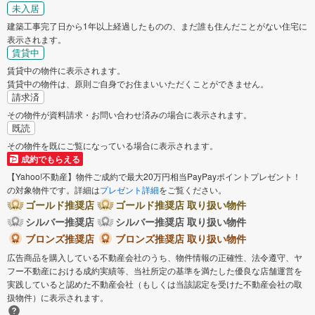
未入居
建築工事完了日から1年以上経過したものの、まだ誰も住んだことがない住宅に
表示されます。
賃貸中
賃貸中の物件に表示されます。
賃貸中の物件は、原則ご自身でお住まいいただくことができません。
請求済
その物件が資料請求・お問い合わせ済みの場合に表示されます。
既読
その物件を既にご覧になっている場合に表示されます。
成約でもらえる
【Yahoo!不動産】物件ご成約で最大20万円相当PayPayポイントプレゼント！
の対象物件です。詳細は
プレゼント詳細
をご覧ください。
ゴールド推奨店
ゴールド推奨店 取り扱い物件
シルバー推奨店
シルバー推奨店 取り扱い物件
ブロンズ推奨店
ブロンズ推奨店 取り扱い物件
広告商品を購入している不動産会社のうち、物件情報の正確性、法令遵守、ヤ
フー不動産における成約実績等、当社所定の基準を満たした優良な店舗運営を
実践していると認めた不動産会社（もしくは当該認定を受けた不動産会社の取
扱物件）に表示されます。