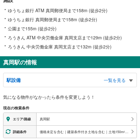
ゆうちょ銀行 ATM 真岡郵便局まで158m (徒歩2分)
ゆうちょ銀行 真岡郵便局まで158m (徒歩2分)
公園まで155m (徒歩2分)
ろうきん ATM 中央労働金庫 真岡支店まで129m (徒歩2分)
ろうきん 中央労働金庫 真岡支店まで132m (徒歩2分)
真岡駅の情報
駅設備
一覧を見る
バリアフリー状況
気になる物件がなかったら
条件を変更しよう！
※段差なしでの移動経路
（○：有り △：要駅員設備 ×：無し）
現在の検索条件
地上⇔ホーム：×
真岡駅
エリア/路線
価格未定を含む｜建築条件付き土地を含む｜土地150
m
以上
詳細条件
2