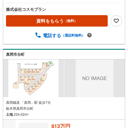
株式会社コスモプラン
資料をもらう
（無料）
電話する
（通話料無料）
真岡市台町
真岡鐵道 「真岡」駅 徒歩7分
栃木県真岡市台町
土地
224.02m
2
813万円