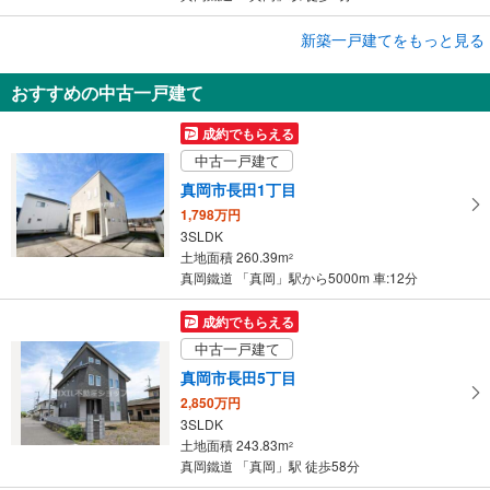
成約でもらえる
新築一戸建てをもっと見る
新築一戸建て
おすすめの中古一戸建て
真岡市台町
2,690万円
成約でもらえる
4LDK
中古一戸建て
土地面積 276.7m
2
真岡鐵道 「真岡」駅 徒歩9分
真岡市長田1丁目
1,798万円
3SLDK
土地面積 260.39m
2
真岡鐵道 「真岡」駅から5000m 車:12分
成約でもらえる
中古一戸建て
真岡市長田5丁目
2,850万円
3SLDK
土地面積 243.83m
2
真岡鐵道 「真岡」駅 徒歩58分