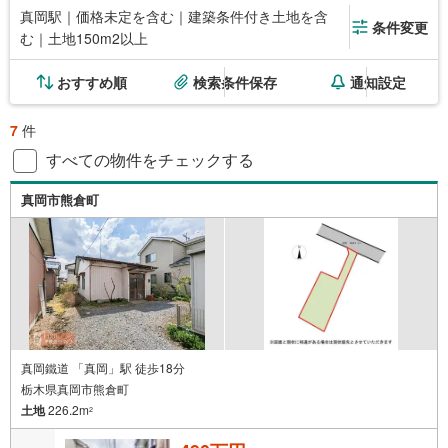
真岡駅｜価格未定を含む｜建築条件付き土地を含
条件変更
む｜土地150m2以上
おすすめ順
検索条件保存
通知設定
7
件
すべての物件をチェックする
真岡市熊倉町
真岡鐵道 「真岡」駅 徒歩18分
栃木県真岡市熊倉町
土地
226.2m
2