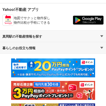
Yahoo!不動産 アプリ
地図でサクッと物件探し
物件比較が手軽にできる
真岡駅の不動産情報を探す
暮らしのお役立ち情報
不動産・住宅
賃貸住宅
マンションカタログ
教えて！住まいの先生
新築マンション
中古マンション
新築一戸建て
中古一戸建て
注文住宅
土地
売却査定