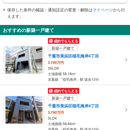
条
・点字運賃表
件
保存した条件の確認・通知設定の変更・解除は
マイページ
から行
で
えます。
通
知
おすすめの新築一戸建て
を
受
成約でもらえる
け
新築一戸建て
取
千葉市美浜区稲毛海岸4丁目
る
3,790万円
・
3SLDK
条
土地面積 58.18m
2
件
京葉線 「稲毛海岸」駅 徒歩13分
を
マ
成約でもらえる
イ
新築一戸建て
ペ
千葉市美浜区稲毛海岸4丁目
ー
3,790万円
ジ
3LDK
に
土地面積 58.84m
2
保
京葉線 「稲毛海岸」駅 徒歩13分