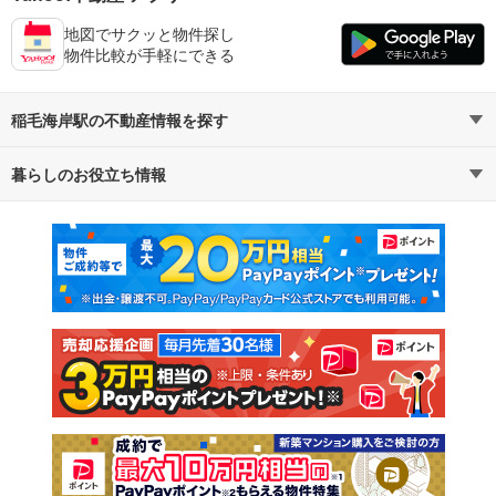
地図でサクッと物件探し
物件比較が手軽にできる
稲毛海岸駅の不動産情報を探す
暮らしのお役立ち情報
不動産・住宅
賃貸住宅
マンションカタログ
教えて！住まいの先生
新築マンション
中古マンション
新築一戸建て
中古一戸建て
注文住宅
土地
売却査定