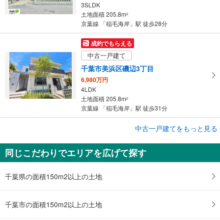
3SLDK
土地面積 205.8m
2
京葉線 「稲毛海岸」駅 徒歩28分
成約でもらえる
中古一戸建て
千葉市美浜区磯辺3丁目
6,980万円
4LDK
土地面積 205.8m
2
京葉線 「稲毛海岸」駅 徒歩31分
中古一戸建てをもっと見る
中古一戸建て
千葉市美浜区磯辺1丁目
同じこだわりでエリアを広げて探す
6,990万円
1SLDK
土地面積 195.41m
2
千葉県の面積150m2以上の土地
京葉線 「稲毛海岸」駅 徒歩15分
千葉市の面積150m2以上の土地