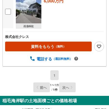
6,000万円
画像
6
枚
株式会社クレス
資料をもらう
（無料）
電話する
（通話料無料）
1
1
〜
1
件
前へ
次へ
/
1
件
稲毛海岸駅の土地面積ごとの価格相場