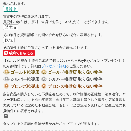
表示されます。
賃貸中
賃貸中の物件に表示されます。
賃貸中の物件は、原則ご自身でお住まいいただくことができません。
請求済
その物件が資料請求・お問い合わせ済みの場合に表示されます。
既読
その物件を既にご覧になっている場合に表示されます。
成約でもらえる
【Yahoo!不動産】物件ご成約で最大20万円相当PayPayポイントプレゼント！
の対象物件です。詳細は
プレゼント詳細
をご覧ください。
ゴールド推奨店
ゴールド推奨店 取り扱い物件
シルバー推奨店
シルバー推奨店 取り扱い物件
ブロンズ推奨店
ブロンズ推奨店 取り扱い物件
広告商品を購入している不動産会社のうち、物件情報の正確性、法令遵守、ヤ
フー不動産における成約実績等、当社所定の基準を満たした優良な店舗運営を
実践していると認めた不動産会社（もしくは当該認定を受けた不動産会社の取
扱物件）に表示されます。
タップすると用語の意味が書かれたポップアップが開きます。