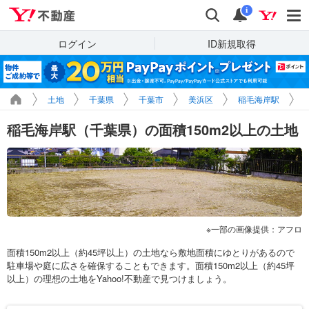
Yahoo!不動産
検索
通知
i
ログイン
ID新規取得
土地
千葉県
千葉市
美浜区
稲毛海岸駅
稲毛海岸駅（千葉県）の面積150m2以上の土地
一部の画像提供：アフロ
面積150m2以上（約45坪以上）の土地なら敷地面積にゆとりがあるので
駐車場や庭に広さを確保することもできます。面積150m2以上（約45坪
以上）の理想の土地をYahoo!不動産で見つけましょう。