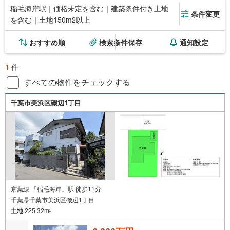
稲毛海岸駅｜価格未定を含む｜建築条件付き土地
条件変更
を含む｜土地150m2以上
おすすめ順
検索条件保存
通知設定
1
件
すべての物件をチェックする
千葉市美浜区磯辺1丁目
京葉線 「稲毛海岸」駅 徒歩11分
千葉県千葉市美浜区磯辺1丁目
土地
225.32m
2