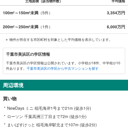
土地面積（該当物件数）
平均価格
100m
～150m
未満
（
5
件）
3,354万円
2
2
200m
～250m
未満
（
1
件）
6,000万円
2
2
物件が所在する市区町村を対象とした平均価格を表示しています。
千
千葉市美浜区の学区情報
葉
千葉市美浜区の学区情報は公開されています。小学校が18件、中学校が10
市
件あります。
千葉市美浜区の学区から中古マンションを探す
美
浜
区
周辺環境
に
関
買い物
す
る
NewDays ミニ 稲毛海岸1号まで21m (徒歩1分)
情
ローソン 千葉高洲三丁目まで72m (徒歩1分)
報
まいばすけっと 稲毛海岸駅北まで107m (徒歩2分)