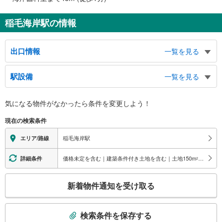
稲毛海岸駅の情報
出口情報
一覧を見る
北口
駅設備
一覧を見る
東京歯科大学千葉校舎、稲毛浅間神社、千葉西警察署
南口
バリアフリー状況
気になる物件がなかったら
条件を変更しよう！
バスのりば、タクシーのりば、稲毛海浜公園、三陽メディアフラワーミュージ
※段差なしでの移動経路
アム、稲毛海浜公園プール、市立稲毛高等学校、県立磯辺高等学校、県立千葉
（○：有り △：要駅員設備 ×：無し）
現在の検索条件
西高等学校
地上⇔改札⇔ホーム：○
エレベータ
稲毛海岸駅
エリア/路線
・各ホーム⇔改札
エスカレータ
価格未定を含む｜建築条件付き土地を含む｜土地150
m
以上
詳細条件
2
・各ホーム⇔改札
こ
トイレ
新着物件通知を受け取る
の
《多機能トイレ》
検
・改札内
索
その他
検索条件を保存する