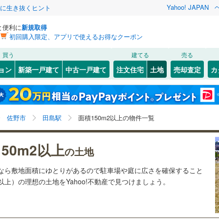
Yahoo! JAPAN
クに生き抜くヒント
と便利に
新規取得
初回購入限定、アプリで使えるお得なクーポン
検索条件を保存しました
買う
建てる
売る
25
)
札沼線
(
6
)
建ち方、日当たり
ョン
新築一戸建て
中古一戸建て
注文住宅
土地
売却査定
カ
この検索条件の新着物件通知は、
マイページ
から設定できます。
室蘭本線
(
6
)
以上
（
0
）
角地
（
1
）
岩手
宮城
秋田
山形
17
)
富良野線
(
0
)
)
(
7
)
(
4
)
(
3
)
(
1
)
(
3
)
(
1
)
0
）
整形地
（
0
）
田島駅、価格未定を含む、建築条件付き土地を含む、土
神奈川
埼玉
千葉
茨城
1
)
釧網本線
(
0
)
佐野市
田島駅
面積150m2以上の物件一覧
地150
m
以上
2
契約、入居関連など
0
)
水郡線
(
129
)
長野
富山
石川
福井
50m2以上
（
1
）
第一種低層住居専用地域
（
0
）
の土地
4
)
上越線
(
43
)
閉じる
閉じる
お気に入りリストを見る
お気に入りリストを見る
閉じる
閉じる
岐阜
静岡
三重
土地なら敷地面積にゆとりがあるので駐車場や庭に広さを確保すること
検索条件を保存する
1
)
水戸線
(
45
)
坪以上）の理想の土地をYahoo!不動産で見つけましょう。
)
仙山線
(
146
)
マイページ
駅が始発駅
（
0
）
海まで2km以内
（
0
）
兵庫
京都
滋賀
奈良
)
気仙沼線
(
3
)
応