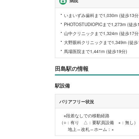
病院
いまいずみ歯科まで1,030m (徒歩13分
名古屋市
PHOTOSTUDIOPICまで1,273m (徒歩
名古屋市
山中クリニックまで1,324m (徒歩17分
京都市営
大野眼科クリニックまで1,349m (徒歩1
馬場医院まで1,441m (徒歩19分)
OsakaMe
OsakaMe
田島駅の情報
OsakaMe
駅設備
福岡市地
バリアフリー状況
私鉄・その他
札幌市電
(
道南いさ
※段差なしでの移動経路
（○：有り △：要駅員設備 ×：無し）
阿武隈急
地上⇔改札⇔ホーム：×
秋田内陸