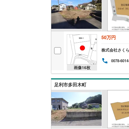
越美北線
(
氷見線
(
2
)
紀勢本線（
50万円
桜島線
(
0
)
株式会社さく
加古川線
(
0078-6014
赤穂線
(
36
画像
16
枚
宇野線
(
25
福塩線
(
62
足利市多田木町
岩徳線
(
21
小野田線
(
舞鶴線
(
1
)
木次線
(
1
)