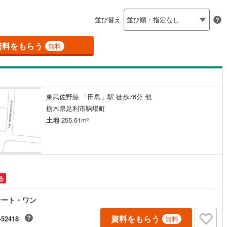
島根
岡山
広島
山口
釜石線
(
0
)
ン内見(相談)可
（
2
）
IT重説可
（
2
）
並び替え
花輪線
(
1
)
香川
愛媛
高知
保存した条件を見る
磐越東線
(
37
)
資料をもらう
ン対応とは？
無料
佐賀
長崎
熊本
大分
陸羽東線
(
21
)
54
)
米坂線
(
0
)
東武佐野線 「田島」駅 徒歩76分 他
五能線
(
0
)
この条件で検索する
この条件で検索する
この条件で検索する
この条件で検索する
この条件で検索する
この条件で検索する
市区町村以下を選択
市区町村を選択す
駅を選択する
栃木県足利市駒場町
5
)
白新線
(
4
)
土地
255.61m
2
越後線
(
12
)
ライン（宇都宮～逗子）
湘南新宿ライン（前橋～小田原）
(
397
)
る
2
)
内房線
(
442
)
テート・ワン
0
)
鹿島線
(
4
)
資料をもらう
-52418
無料
8
)
東海道本線
(
214
)