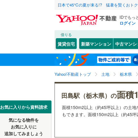
日本で45℃の夏が来る!? 猛暑を賢くおト
IDでもっ
ログイン
借りる
北海道
JR
北海道
函館本線
(
こだわり条件
配置、向き、
賃貸住宅
新築マンション
中古マンシ
石勝線
(
0
)
前道6m
東北
青森
根室本線
(
(
24
)
(
8
)
(
4
平坦地
（
関東
東京
石北本線
(
Yahoo!不動産トップ
土地
栃木県
販売、価格、
常磐線
(
48
信越・北陸
新潟
面積1
更地渡し
田島駅（栃木県）の
高崎線
(
21
東海
愛知
お気に入りから資料請求
面積150m2以上（約45坪以上）の
立地
両毛線
(
25
もできます。面積150m2以上（約45
烏山線
(
75
気になる物件を
最寄りの
近畿
大阪
お気に入りに
石巻線
(
40
追加してみましょう
オンライン対