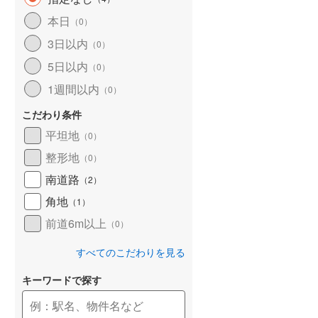
和歌山線
(
135
)
本日
（
0
）
3日以内
東西線
(
2
)
（
0
）
5日以内
（
0
）
予讃線
(
25
)
1週間以内
（
0
）
高徳線
(
18
)
こだわり条件
牟岐線
(
8
)
平坦地
（
0
）
山陽本線（JR九州）
(
5
)
整形地
（
0
）
篠栗線
(
41
)
南道路
（
2
）
角地
指宿枕崎線
(
177
)
（
1
）
前道6m以上
（
0
）
筑肥線
(
28
)
すべてのこだわりを見る
久大本線
(
55
)
キーワードで探す
日田彦山線
(
16
)
筑豊本線
(
41
)