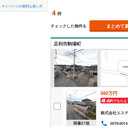
中国
鳥取
北上線
(
1
)
マイページの便利な使い方
オンライ
4
件
山田線
(
5
)
四国
徳島
大湊線
(
0
)
まとめて
オンライ
チェックした物件を
九州・沖縄
福岡
只見線
(
3
)
足利市駒場町
奥羽本線
(
男鹿線
(
1
)
0
0
0
0
0
0
該当物件
該当物件
該当物件
該当物件
該当物件
該当物件
件
件
件
件
件
件
羽越本線
(
飯山線
(
0
)
湘南新宿
580万円
(
473
)
成約でもらえ
外房線
(
53
株式会社エス
成田線
(
11
画像
21
枚
0078-6014
東金線
(
17