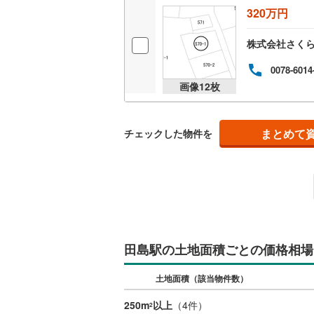
320万円
桜井線
(
46
阪和線
(
67
株式会社さく
おおさか
0078-6014
画像
12
枚
内子線
(
0
)
鳴門線
(
2
)
まとめて
チェックした物件を
土讃線
(
62
鹿児島本
三角線
(
10
長崎本線
(
田島駅の土地面積ごとの価格相場
佐世保線
(
豊肥本線
(
土地面積（該当物件数）
日南線
(
19
250m
以上
（
4
件）
2