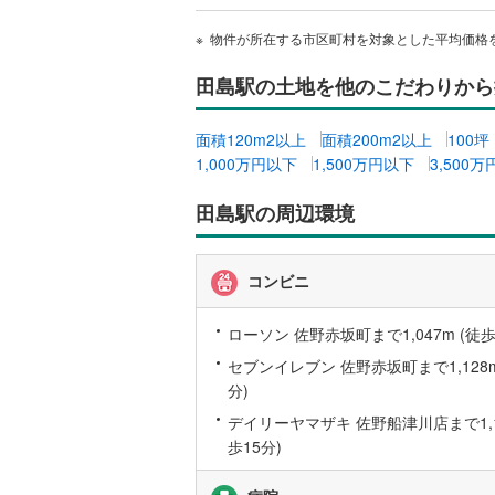
後藤寺線
(
物件が所在する市区町村を対象とした平均価格
東北新幹
田島駅の土地を他のこだわりから
秋田新幹
面積120m2以上
面積200m2以上
100
山陽新幹
1,000万円以下
1,500万円以下
3,500
西九州新
田島駅の周辺環境
地下鉄
札幌市営
コンビニ
仙台市地
東京メト
ローソン 佐野赤坂町まで1,047m (徒歩
セブンイレブン 佐野赤坂町まで1,128m
東京メト
分)
東京メト
デイリーヤマザキ 佐野船津川店まで1,14
歩15分)
都営浅草
都営大江