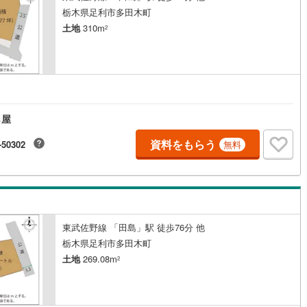
栃木県足利市多田木町
5
)
七尾線
(
2
)
土地
310m
2
高山本線（JR西日本）
(
1
)
JR西日本）
(
80
)
湖西線
(
158
)
福知山線
(
108
)
ら屋
44
)
播但線
(
103
)
資料をもらう
-50302
無料
)
津山線
(
15
)
)
伯備線
(
27
)
)
呉線
(
67
)
)
山口線
(
3
)
東武佐野線 「田島」駅 徒歩76分 他
栃木県足利市多田木町
2
)
美祢線
(
0
)
土地
269.08m
2
因美線
(
13
)
草津線
(
52
)