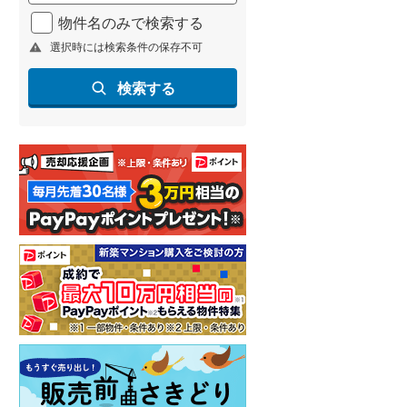
北海道新幹線
(
2
)
物件名のみで検索する
選択時には検索条件の保存不可
山形新幹線
(
159
)
東海道新幹線
(
275
)
検索する
九州新幹線
(
97
)
札幌市営地下鉄東豊線
(
9
)
東京メトロ銀座線
(
9
)
東京メトロ日比谷線
(
13
)
東京メトロ有楽町線
(
15
)
東京メトロ副都心線
(
20
)
都営新宿線
(
20
)
横浜市営地下鉄グリーンライン