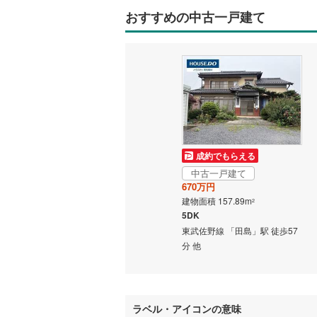
おすすめの中古一戸建て
いすみ鉄
IGRいわ
弘南鉄道
由利高原
長野電鉄
成約でもらえる
宇都宮ラ
中古一戸建て
670万円
鹿島臨海
建物面積 157.89m
2
5DK
小湊鐵道
(
東武佐野線 「田島」駅 徒歩57
上毛電気
分 他
流鉄流山
京成本線
(
ラベル・アイコンの意味