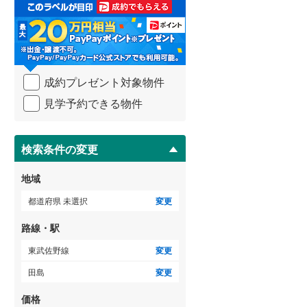
取
る
武蔵野線
(
233
)
・
条
横須賀線
(
131
)
件
を
青梅線
(
93
)
成約プレゼント対象物件
マ
イ
小海線
(
34
)
見学予約できる物件
ペ
ー
京浜東北線
(
213
)
ジ
に
検索条件の変更
総武線
(
139
)
保
存
御殿場線
(
75
)
地域
す
る
中央本線（JR東海）
(
245
)
都道府県 未選択
変更
太多線
(
69
)
路線・駅
名松線
(
3
)
東武佐野線
変更
田島
変更
東海道本線（JR西日本）
(
202
)
価格
小浜線
(
5
)