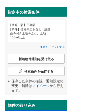
田沢湖線
(
5
)
指定中の検索条件
八戸線
(
0
)
磐越西線
(
34
)
詳しく見る
路線・駅
田島駅
宮崎
鹿児島
沖縄
条件
価格未定を含む、建築
陸羽西線
(
1
)
条件付き土地を含む、土地
150
m
以上
2
左沢線
(
20
)
条件をリセットする
津軽線
(
4
)
する
る
条件をリセットする
条件をリセットする
条件をリセットする
条件をリセットする
条件をリセットする
条件をリセットする
こ
信越本線
(
29
)
新着物件通知を受け取る
の
検
弥彦線
(
0
)
索
検索条件を保存する
条
総武本線
(
454
)
件
保存した条件の確認・通知設定の
で
変更・解除は
マイページ
から行え
通
ます。
京葉線
(
30
)
知
を
久留里線
(
173
)
受
物件の絞り込み
け
山手線
(
20
)