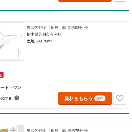
)
鶴見線
(
11
)
6
)
根岸線
(
57
)
東武佐野線 「田島」駅 徒歩53分 他
5
)
中央本線（JR東日本）
(
445
)
栃木県足利市寺岡町
土地
688.76m
2
81
)
八高線
(
323
)
8
)
大糸線（JR東日本）
(
10
)
各駅停車）
(
69
)
埼京線
(
101
)
)
東海道本線（JR東海）
(
702
)
る
2
)
飯田線
(
276
)
テート・ワン
)
高山本線（JR東海）
(
41
)
資料をもらう
-52418
無料
JR東海）
(
62
)
紀勢本線（JR東海）
(
10
)
博多南線
(
18
)
R西日本）
(
1
)
北陸本線
(
32
)
東武佐野線 「田島」駅 徒歩75分 他