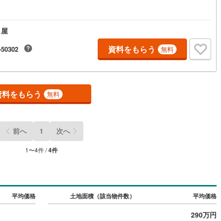
)
片町線
(
32
)
)
関西空港線
(
2
)
ら屋
資料をもらう
東線
(
4
)
本四備讃線
(
7
)
-50302
無料
予土線
(
0
)
徳島線
(
5
)
資料をもらう
無料
)
土讃線
(
9
)
線
(
410
)
香椎線
(
56
)
前へ
1
次へ
)
肥薩線
(
3
)
1
〜
4
件 /
4
件
13
)
唐津線
(
1
)
1
)
大村線
(
1
)
60
)
日豊本線
(
270
)
平均価格
土地面積（該当物件数）
平均価格
)
吉都線
(
10
)
290万円