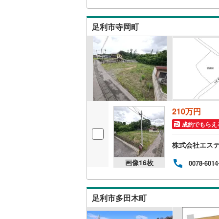
南武線
(
26
足利市寺岡町
横浜線
(
38
相模線
(
22
五日市線
(
篠ノ井線
(
常磐線（
210万円
伊東線
(
45
成約でもらえ
身延線
(
15
株式会社エス
武豊線
(
34
画像
16
枚
0078-6014
関西本線（
参宮線
(
3
)
足利市多田木町
大糸線（J