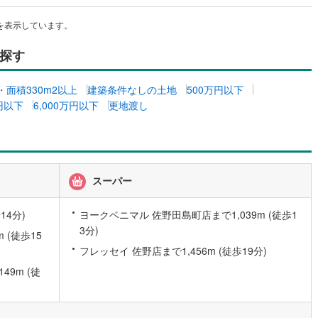
9
)
宮崎空港線
(
4
)
を表示しています。
線
(
250
)
上越新幹線
(
74
)
探す
線
(
87
)
北陸新幹線
(
163
)
坪・面積330m2以上
建築条件なしの土地
500万円以下
線
(
125
)
北陸新幹線（JR西日本）
(
8
)
万円以下
6,000万円以下
更地渡し
幹線
(
1
)
地下鉄南北線
(
11
)
札幌市営地下鉄東西線
(
11
)
スーパー
下鉄南北線
(
208
)
仙台市地下鉄東西線
(
67
)
ロ丸ノ内線
(
22
)
東京メトロ丸ノ内方南支線
(
9
)
14分)
ヨークベニマル 佐野田島町店まで1,039m (徒歩1
3分)
 (徒歩15
ロ東西線
(
25
)
東京メトロ千代田線
(
28
)
フレッセイ 佐野店まで1,456m (徒歩19分)
ロ半蔵門線
(
10
)
東京メトロ南北線
(
23
)
9m (徒
線
(
14
)
都営三田線
(
26
)
戸線
(
20
)
横浜市営地下鉄ブルーライン
(
133
)