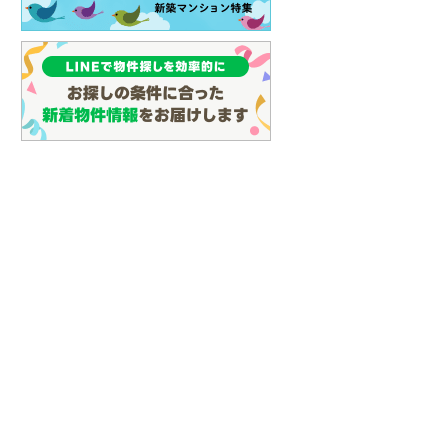
(
58
)
名古屋市営地下鉄鶴舞線
(
70
)
名古屋市営地下鉄名港線
(
17
)
OsakaMetro長堀鶴見緑地線
(
2
)
OsakaMetro谷町線
(
12
)
OsakaMetro千日前線
(
3
)
神戸市営地下鉄海岸線
(
1
)
福岡市地下鉄七隈線
(
77
)
函館市電宝来・谷地頭線
(
0
)
真岡鐵道
(
10
)
山形鉄道フラワー長井線
(
0
)
えちごトキめき鉄道妙高はねうまラ