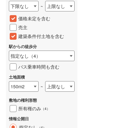
下限なし
上限なし
~
城端線
(
0
)
価格未定を含む
関西本線（JR西日本）
(
184
)
売主
大阪環状線
(
5
)
建築条件付土地を含む
山陽本線（JR西日本）
(
327
)
駅からの徒歩分
姫新線
(
105
)
指定なし
（
4
）
吉備線
(
20
)
バス乗車時間も含む
芸備線
(
37
)
土地面積
可部線
(
42
)
150m2
上限なし
~
宇部線
(
2
)
敷地の権利形態
山陰本線
(
155
)
所有権のみ
（
4
）
境線
(
10
)
情報公開日
奈良線
(
64
)
指定なし
（
4
）