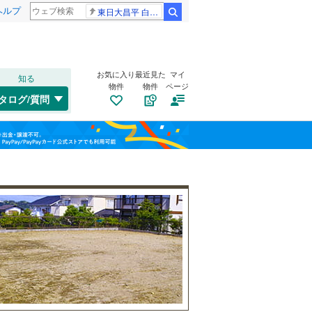
ヘルプ
東日大昌平 白樺学園
検索
お気に入り
最近見た
マイ
知る
物件
物件
ページ
千歳線
(
8
)
タログ/質問
日高本線
(
0
)
南道路
（
2
）
福島
宗谷本線
(
0
)
(
2
)
古家あり
（
0
）
栃木
群馬
山梨
東北本線
(
744
)
川越線
(
126
)
吾妻線
(
28
)
日光線
(
106
)
仙石線
(
149
)
小学校まで1km以内
（
0
）
和歌山
大船渡線
(
1
)