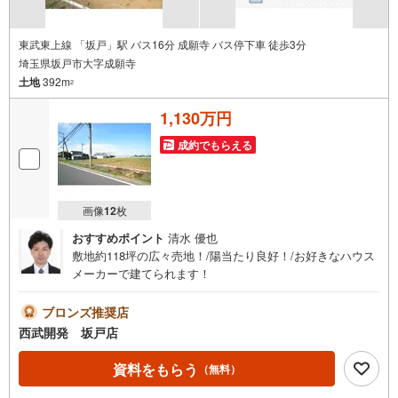
東武東上線 「坂戸」駅 バス16分 成願寺 バス停下車 徒歩3分
埼玉県坂戸市大字成願寺
土地
392m
2
1,130万円
成約でもらえる
画像
12
枚
おすすめポイント
清水 優也
敷地約118坪の広々売地！/陽当たり良好！/お好きなハウス
メーカーで建てられます！
ブロンズ推奨店
西武開発 坂戸店
資料をもらう
（無料）