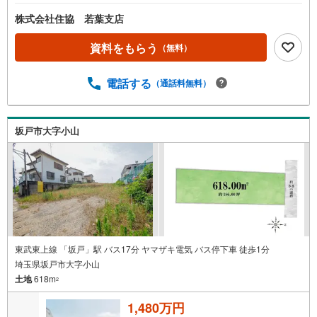
株式会社住協 若葉支店
資料をもらう
（無料）
電話する
（通話料無料）
坂戸市大字小山
東武東上線 「坂戸」駅 バス17分 ヤマザキ電気 バス停下車 徒歩1分
埼玉県坂戸市大字小山
土地
618m
2
1,480万円