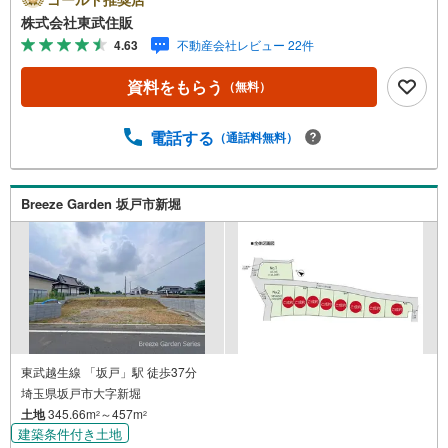
売却プランがございます。お気軽にお問い合わせくださ
株式会社東武住販
い。●建築条件なし●住環境良好●南道路◇当社の強みは
4.63
不動産会社レビュー 22件
（1）リフォーム（当社でも再販事業を行っている為、お客
様に最適なプランをご提供できます。）（2）注文住宅のご
資料をもらう
（無料）
紹介（提携ハウスメーカー7社を保有しておりますので、ご
予算・ご希望に合ったプランをご紹介できます。）◇売買
情報など、住まいに関する不動産情報を豊富に取り揃えて
電話する
（通話料無料）
おります。またリフォームの相談も承ります。◇インター
ネット予約で当日現地見学が可能です（1）［室内・現地を
見学する］をクリック（2）本日～4日以内をご希望の方は
Breeze Garden 坂戸市新堀
「ご要望・ご質問欄」に希望日時をご記入ください！
東武越生線 「坂戸」駅 徒歩37分
埼玉県坂戸市大字新堀
土地
345.66m
～457m
2
2
建築条件付き土地