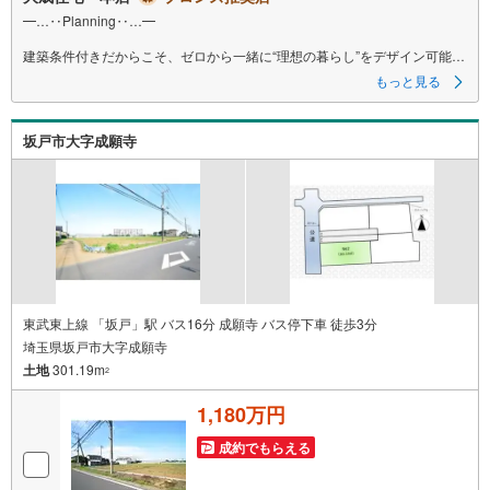
━…‥Planning‥…━
建築条件付きだからこそ、ゼロから一緒に“理想の暮らし”をデザイン可能！
お客様の生活スタイルや将来設計に合わせて一からプランニングできるた
もっと見る
め、
間取り検討から仕様選びまで楽しんでいただけるよう丁寧にサポート。
過程そのものが思い出になるよう、最後まで寄り添ってお手伝いいたしま
坂戸市大字成願寺
す◎
━…‥Design‥…━
本分譲地では、当社住宅仕様「COCOYUNO」による建築相談が可能です＾
＾
耐震等級3取得に加え、制震装置「MIRAIEΣ」を標準採用し、
長期優良住宅基準を満たした安心設計◎
C値0.5以下の高気密性能や発泡ウレタン断熱材を採用し、
快適性・耐久性・将来価値に配慮した住まいづくりを行っています！
東武東上線 「坂戸」駅 バス16分 成願寺 バス停下車 徒歩3分
━…‥Location‥…━
埼玉県坂戸市大字成願寺
土地
301.19m
周辺環境も徒歩圏内に充実している好立地！
2
最寄りの東武東上線「坂戸」駅まで徒歩15分！
坂戸市立入西小学校まで徒歩3分と、お子様の通学も安心・安全の距離です
1,180万円
＾＾
また、ジェーソンまで徒歩7分、ミニストップまで徒歩1分と生活利便施設
成約でもらえる
も充実！
日々の暮らしを支える施設が身近に揃っています。