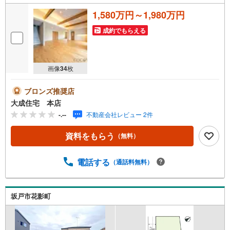
1,580万円～1,980万円
成約でもらえる
画像
34
枚
ブロンズ推奨店
大成住宅 本店
-.--
不動産会社レビュー 2件
資料をもらう
（無料）
電話する
（通話料無料）
坂戸市花影町