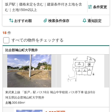
坂戸駅｜価格未定を含む｜建築条件付き土地を含
条件変更
む｜土地150m2以上
おすすめ順
検索条件保存
通知設定
18
件
すべての物件をチェックする
比企郡鳩山町大字熊井
東武東上線 「坂戸」駅 バス16分 鳩山中学校前 バス停下車 徒歩5分
埼玉県比企郡鳩山町大字熊井
土地
300.69m
2