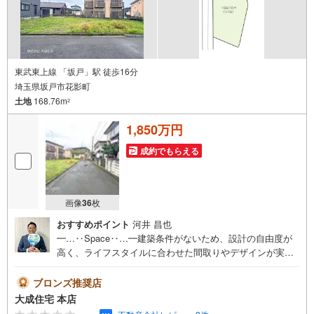
東武東上線 「坂戸」駅 徒歩16分
埼玉県坂戸市花影町
土地
168.76m
2
1,850万円
成約でもらえる
画像
36
枚
おすすめポイント
河井 昌也
━…‥Space‥…━建築条件がないため、設計の自由度が
高く、ライフスタイルに合わせた間取りやデザインが実現
できます。『せっかくなら自分たちのペースで家づくりを
進めたい』そんな方にぴったりの建築条件なし土地です。
ブロンズ推奨店
━…‥Design‥…━当物件では建築会社は自由にお選びい
大成住宅 本店
ただけますが、当社住宅仕様「COCOYUNO」での建築プ