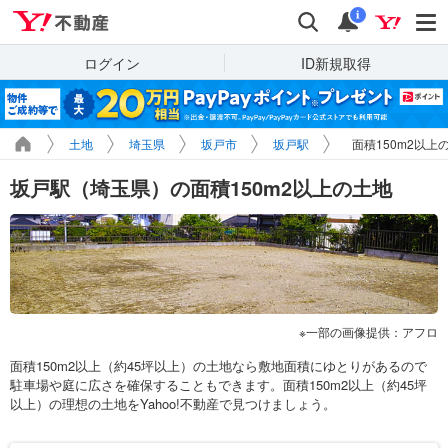
Yahoo!不動産
検索
通知
i
ログイン
ID新規取得
土地
埼玉県
坂戸市
坂戸駅
面積150m2以上
坂戸駅（埼玉県）の面積150m2以上の土地
一部の画像提供：アフロ
面積150m2以上（約45坪以上）の土地なら敷地面積にゆとりがあるので
駐車場や庭に広さを確保することもできます。面積150m2以上（約45坪
以上）の理想の土地をYahoo!不動産で見つけましょう。