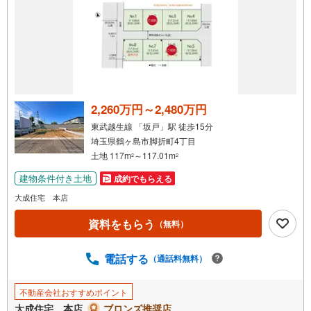
2,260万円～2,480万円
東武越生線 「坂戸」駅 徒歩15分
埼玉県鶴ヶ島市脚折町4丁目
土地 117m
～117.01m
2
2
建物条件付き土地
成約でもらえる
大成住宅 本店
資料をもらう
（無料）
電話する
（通話料無料）
不動産会社おすすめポイント
大成住宅 本店
ブロンズ推奨店