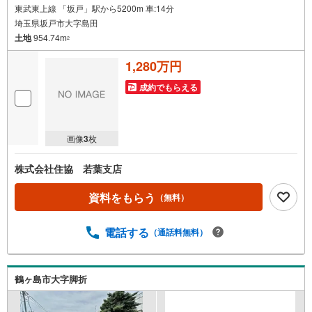
東武東上線 「坂戸」駅から5200m 車:14分
埼玉県坂戸市大字島田
土地
954.74m
2
1,280万円
成約でもらえる
画像
3
枚
株式会社住協 若葉支店
資料をもらう
（無料）
電話する
（通話料無料）
鶴ヶ島市大字脚折