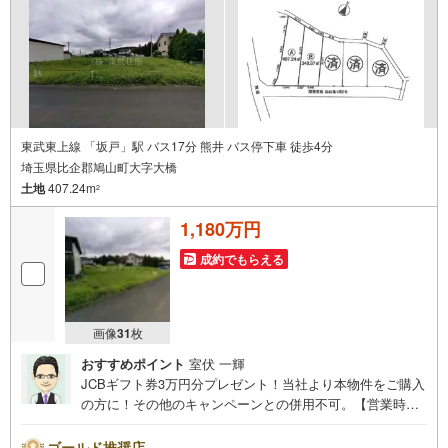
ください！
東武東上線 「坂戸」駅 バス17分 熊井 バス停下車 徒歩4分
埼玉県比企郡鳩山町大字大橋
土地
407.24m
2
1,180万円
成約でもらえる
画像
31
枚
おすすめポイント
室伏 一輝
JCBギフト券3万円分プレゼント！当社より本物件をご購入
の方に！その他のキャンペーンとの併用不可。【営業時
間 10:00～18:00】この時間帯はお電話でのお問い合わせ
がスムーズです。住み替えをご希望の方は自社買取保証付
ゴールド推奨店