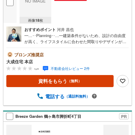
画像
18
枚
おすすめポイント
河井 昌也
━…‥Planning‥…━建築条件がないため、設計の自由度
が高く、ライフスタイルに合わせた間取りやデザインが実
現できます。『せっかくなら自分たちのペースで家づくり
を進めたい』そんな方にぴったりの建築条件なし土地で
ブロンズ推奨店
す。ご希望に合わせた建築プランのご相談も可能＾＾
大成住宅 本店
━…‥Design‥…━自由設計が可能な当物件だからこそ、
-.--
不動産会社レビュー 2件
当社住宅仕様「COCOYUNO」による建築プラン提案も承
っております！敷地やライフスタイルに合わせた自由設計
資料をもらう
（無料）
をベースに耐震等級3取得・制震ダンパー採用・長期優良住
宅仕様を標準とし、安心性能と快適性を両立した住まいづ
くりを行っています。設備や建材も複数メーカーから選択
電話する
（通話料無料）
でき、理想の住空間を形にできます◎━…‥Location‥…
━坂戸市立桜小学校まで徒歩13分！6年間通うのにも安心・
安全の距離です！期間限定商品やホットスナックが急に食
Breeze Garden 鶴ヶ島市脚折町4丁目
PR
べたくなってもすぐ買いに行けるセブンイレブンまで徒歩8
分！毎日必要な食品や飲料など必要不可欠なスーパー ヤオ
コーまで徒歩6分！