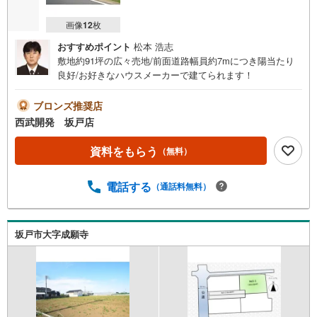
画像
12
枚
おすすめポイント
松本 浩志
敷地約91坪の広々売地/前面道路幅員約7mにつき陽当たり
良好/お好きなハウスメーカーで建てられます！
ブロンズ推奨店
西武開発 坂戸店
資料をもらう
（無料）
電話する
（通話料無料）
坂戸市大字成願寺