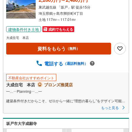
・
東武越生線 「坂戸」駅 徒歩15分
条
埼玉県鶴ヶ島市脚折町4丁目
件
土地 117m
～117.01m
2
2
を
建物条件付き土地
成約でもらえる
マ
イ
大成住宅 本店
ペ
資料をもらう
（無料）
ー
ジ
に
電話する
（通話料無料）
保
存
不動産会社おすすめポイント
す
大成住宅 本店
ブロンズ推奨店
る
━…‥Planning‥…━
建築条件付きだからこそ、ゼロから一緒に“理想の暮らし”をデザイン可能！
お客様の生活スタイルや将来設計に合わせて一からプランニングできるた
もっと見る
め、
間取り検討から仕様選びまで楽しんでいただけるよう丁寧にサポート。
過程そのものが思い出になるよう、最後まで寄り添ってお手伝いいたしま
坂戸市大字成願寺
す◎