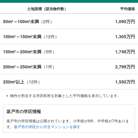
土地面積（該当物件数）
平均価格
50m
～100m
未満
（
2
件）
1,090万円
2
2
100m
～150m
未満
（
12
件）
1,305万円
2
2
150m
～200m
未満
（
5
件）
1,748万円
2
2
200m
～250m
未満
（
1
件）
2,799万円
2
2
250m
以上
（
12
件）
1,550万円
2
物件が所在する市区町村を対象とした平均価格を表示しています。
坂
坂戸市の学区情報
戸
坂戸市の学区情報は公開されています。小学校が9件、中学校が7件ありま
市
す。
坂戸市の学区から中古マンションを探す
に
関