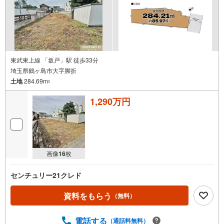
東武東上線 「坂戸」駅 徒歩33分
埼玉県鶴ヶ島市大字脚折
土地
284.69m
2
1,290万円
画像
16
枚
センチュリー21クレド
資料をもらう
（無料）
電話する
（通話料無料）