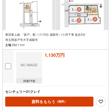
━…‥Design‥…━
本分譲地では、当社住宅仕様「COCOYUNO」による建築相談が可能です＾
＾
耐震等級3取得に加え、制震装置「MIRAIEΣ」を標準採用し、
長期優良住宅基準を満たした安心設計◎
C値0.5以下の高気密性能や発泡ウレタン断熱材を採用し、
快適性・耐久性・将来価値に配慮した住まいづくりを行っています！
東武東上線 「坂戸」駅 バス15分 成願寺 バス停下車 徒歩3分
━…‥Location‥…━
埼玉県坂戸市大字成願寺
土地
392.11m
周辺環境も徒歩圏内に充実している好立地！
2
最寄りの東武東上線「坂戸」駅まで徒歩15分！
坂戸市立入西小学校まで徒歩3分と、お子様の通学も安心・安全の距離です
1,130万円
＾＾
また、ジェーソンまで徒歩7分、ミニストップまで徒歩1分と生活利便施設
も充実！
日々の暮らしを支える施設が身近に揃っています。
画像
11
枚
センチュリー21クレド
資料をもらう
（無料）