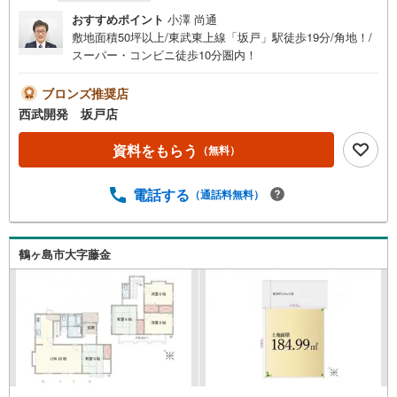
おすすめポイント
小澤 尚通
敷地面積50坪以上/東武東上線「坂戸」駅徒歩19分/角地！/
スーパー・コンビニ徒歩10分圏内！
ブロンズ推奨店
西武開発 坂戸店
資料をもらう
（無料）
電話する
（通話料無料）
鶴ヶ島市大字藤金