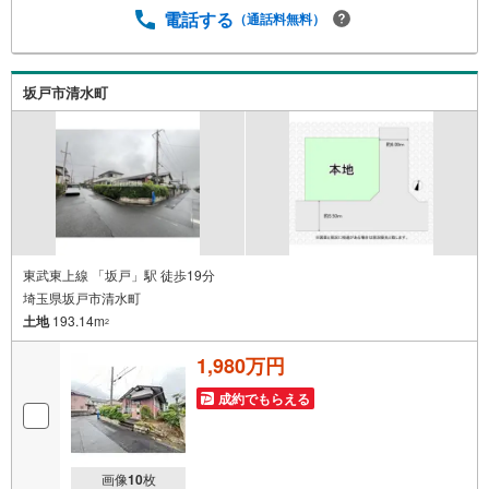
電話する
（通話料無料）
坂戸市清水町
東武東上線 「坂戸」駅 徒歩19分
埼玉県坂戸市清水町
土地
193.14m
2
1,980万円
成約でもらえる
画像
10
枚