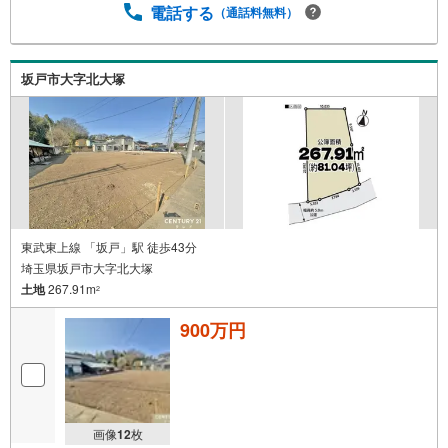
電話する
（通話料無料）
坂戸市大字北大塚
東武東上線 「坂戸」駅 徒歩43分
埼玉県坂戸市大字北大塚
土地
267.91m
2
900万円
画像
12
枚