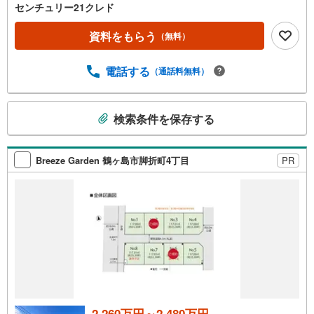
センチュリー21クレド
資料をもらう
（無料）
電話する
（通話料無料）
こ
検索条件を保存する
の
検
索
Breeze Garden 鶴ヶ島市脚折町4丁目
PR
条
件
で
通
知
を
受
け
取
る
2,260万円～2,480万円