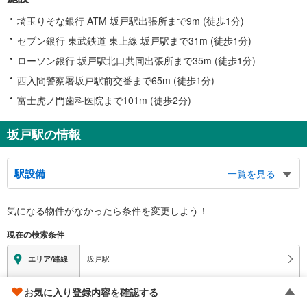
埼玉りそな銀行 ATM 坂戸駅出張所まで9m (徒歩1分)
セブン銀行 東武鉄道 東上線 坂戸駅まで31m (徒歩1分)
ローソン銀行 坂戸駅北口共同出張所まで35m (徒歩1分)
西入間警察署坂戸駅前交番まで65m (徒歩1分)
富士虎ノ門歯科医院まで101m (徒歩2分)
坂戸駅の情報
駅設備
一覧を見る
バリアフリー状況
気になる物件がなかったら
条件を変更しよう！
※段差なしでの移動経路
（○：有り △：要駅員設備 ×：無し）
現在の検索条件
地上⇔改札⇔ホーム：○
エレベータ
坂戸駅
エリア/路線
・各ホーム⇔改札
・改札⇔北口
価格未定を含む｜建築条件付き土地を含む｜土地150
m
以上
詳細条件
2
お気に入り登録内容を確認する
・改札⇔南口