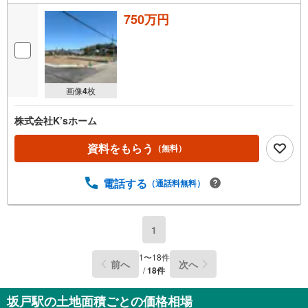
750万円
画像
4
枚
株式会社K’sホーム
資料をもらう
（無料）
電話する
（通話料無料）
1
1
〜
18
件
前へ
次へ
/
18
件
坂戸駅の土地面積ごとの価格相場