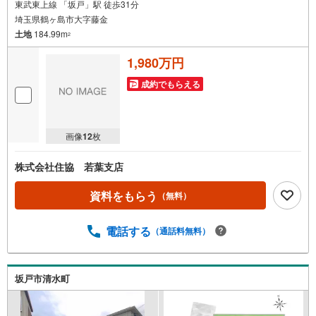
東武東上線 「坂戸」駅 徒歩31分
埼玉県鶴ヶ島市大字藤金
土地
184.99m
2
1,980万円
成約でもらえる
画像
12
枚
株式会社住協 若葉支店
資料をもらう
（無料）
電話する
（通話料無料）
坂戸市清水町