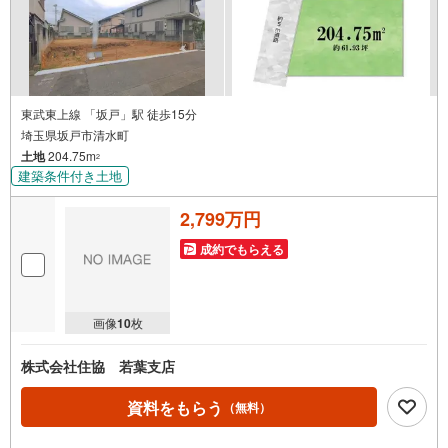
東武東上線 「坂戸」駅 徒歩15分
埼玉県坂戸市清水町
土地
204.75m
2
建築条件付き土地
2,799万円
成約でもらえる
画像
10
枚
株式会社住協 若葉支店
資料をもらう
（無料）