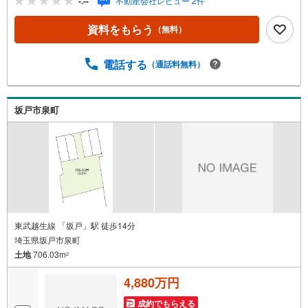
-.--
不動産会社レビュー 2件
ランのご相談も可能です。一人ひとりの暮らしに寄り添っ
た自由設計を基本に、耐震等級3・制震装置・長期優良住宅
資料をもらう
（無料）
仕様を標準採用◎━…‥Location‥…━毎日必要な食品や
飲料など必要不可欠なスーパー ビッグ・エー まで徒歩5
分！
電話する
（通話料無料）
坂戸市泉町
東武越生線 「坂戸」駅 徒歩14分
埼玉県坂戸市泉町
土地
706.03m
2
4,880万円
成約でもらえる