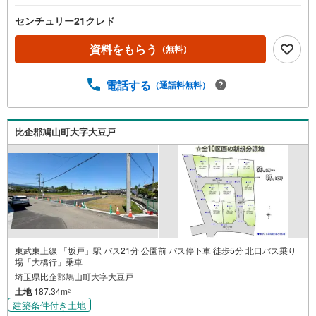
センチュリー21クレド
資料をもらう
（無料）
電話する
（通話料無料）
比企郡鳩山町大字大豆戸
東武東上線 「坂戸」駅 バス21分 公園前 バス停下車 徒歩5分 北口バス乗り
場「大橋行」乗車
埼玉県比企郡鳩山町大字大豆戸
土地
187.34m
2
建築条件付き土地