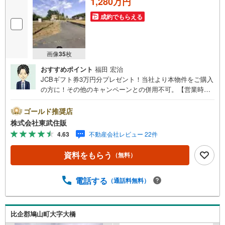
1,280万円
成約でもらえる
画像
35
枚
おすすめポイント
福田 宏治
JCBギフト券3万円分プレゼント！当社より本物件をご購入
の方に！その他のキャンペーンとの併用不可。【営業時
間 10:00～18:00】この時間帯はお電話でのお問い合わせ
がスムーズです。住み替えをご希望の方は自社買取保証付
ゴールド推奨店
売却プランがございます。お気軽にお問い合わせくださ
株式会社東武住販
い。●建築条件無し●自然豊かな住環境●子育て支援充実●日
4.63
不動産会社レビュー 22件
当たり良好◇当社の強みは（1）リフォーム（当社でも再販
事業を行っている為、お客様に最適なプランをご提供でき
資料をもらう
（無料）
ます。）（2）注文住宅のご紹介（提携ハウスメーカー7社
を保有しておりますので、ご予算・ご希望に合ったプラン
をご紹介できます。）◇住まいに関する不動産情報を豊富
電話する
（通話料無料）
に取り揃えております。またリフォームの相談も承りま
す。◇インターネット予約で当日現地見学が可能です（1）
［室内・現地を見学する］をクリック（2）本日～4日以内
比企郡鳩山町大字大橋
をご希望の方は「ご要望・ご質問欄」に希望日時をご記入