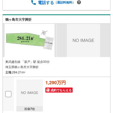
電話する
（通話料無料）
鶴ヶ島市大字脚折
東武越生線 「坂戸」駅 徒歩33分
埼玉県鶴ヶ島市大字脚折
土地
284.21m
2
1,290万円
成約でもらえる
画像
7
枚